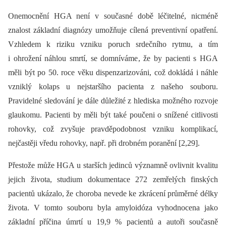
Onemocnění HGA není v současné době léčitelné, nicméně
znalost základní dia­gnózy umožňuje cílená preventivní opatření.
Vzhledem k riziku vzniku poruch srdečního rytmu, a tím
i ohrožení náhlou smrtí, se domníváme, že by pacienti s HGA
měli být po 50. roce věku dispenzarizováni, což dokládá i náhle
vzniklý kolaps u nejstaršího pacienta z našeho souboru.
Pravidelné sledování je dále důležité z hlediska možného rozvoje
glaukomu. Pacienti by měli být také poučeni o snížené citlivosti
rohovky, což zvyšuje pravděpodobnost vzniku komplikací,
nejčastěji vředu rohovky, např. při drobném poranění [2,29].
Přestože může HGA u starších jedinců významně ovlivnit kvalitu
jejich života, studium dokumentace 272 zemřelých finských
pacientů ukázalo, že choroba nevede ke zkrácení průměrné délky
života. V tomto souboru byla amyloidóza vyhodnocena jako
základní příčina úmrtí u 19,9 % pacientů a autoři současně