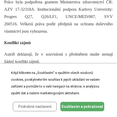
Práce byla podpořena grantem Ministerstva zdravotnictví ČR:
AZV 17-32318A. Institucionální podpora Karlovy Univerzity:
Progres Q27, Q26/LF1, UNCE/MED/007, SVV
260516. Veškerá práva podle předpisů na ochranu duševního
vlastnictví jsou vyhrazena.
Konflikt zájmů
Autoři deklarují, že v souvislosti s předmětem studie nemají
žádný konflikt zájmů.
Když kliknete na „Souhlasím“ s využitím všech souborů
Redakční rada potvrzuje, že rukopis práce splnil ICMJE
cookies, poskytnete tím souhlas k jejich ukládání ve vašem
kritéria pro publikace zasílané do biomedicínských časopisů.
zařízení a pomůže to s vaší navigací na stránce, s analýzou
The Editorial Board declares that the manuscript met the ICMJE
využití dat a našimi marketingovými aktivitami.
“uniform requirements” for biomedical papers.
doc. MUDr. Petra Lišková, Ph.D.
Podrobné nastavení
Souhlasím a pokračovat
Klinika pediatrie a dědičných poruch