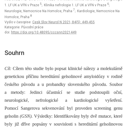
5
6
1. LF UK a VFN v Praze
; Klinika nefrologie 1. LF UK a VFN v Praze
;
7
Neurologie, Nemocnice Na Homolce, Praha
; Kardiologie, Nemocnice Na
8
Homolce, Praha
Vyšlo v časopise:
Cesk Slov Neurol N 2021; 84(5): 449-455
Kategorie: Původní práce
doi:
https://doi.org/10.48095/cccsnn2021449
Souhrn
Cíl:
Cílem této studie bylo popsat klinické nálezy a molekulárně
genetickou příčinu hereditární gelsolinové amyloidózy v rodině
českého původu a u probandky slovenského původu. Soubor
a metody: Jedinci účastnící se studie podstoupili oční,
neurologické, nefrologické a kardiologické vyšetření.
Pomocí Sangerova sekvenování byl proveden screening genu
gelsolin
(GSN).
Výsledky: Identifikovány byly dvě mutace, které
byly již dříve popsány v souvislosti s hereditární gelsolinovou