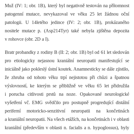
Muž (IV: 1; obr. 1B), který byl negativně testován na přítomnost
patogenní mutace, nevykazoval ve věku 25 let žádnou oční
patologii. U 14letého jedince (IV: 2; obr. 1B), prokázaného
nositele mutace p. (Asp214Tyr) také nebyla zjištěna depozita
v rohovce (obr. 2D a I).
Bratr probandky z rodiny B (II: 2; obr. 1B) byl od 61 let sledován
pro etiologicky nejasnou kraniální neuropatii manifestující se
iniciálně jako pokleslý ústní koutek. Anamnesticky se dále zjistilo,
že zhruba od tohoto věku trpí nejistotou při chůzi a špatnou
výslovností, ke kterým se přibližně ve věku 65 let přidružila
i porucha citlivosti prstů na noze. Opakované neurologické
vyšetření vč. EMG svědčilo pro postupně progredující distální
periferní motoricko-senzitivní neuropatii na končetinách
a kraniální neuropatii. Na všech etážích, na končetinách i v oblasti
kraniální (především v oblasti n. facialis a n. hypoglossus), byly