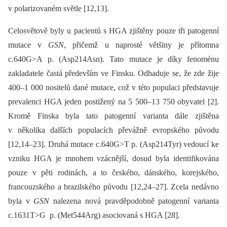
v polarizovaném světle [12,13].
Celosvětově byly u pacientů s HGA zjištěny pouze tři patogenní
mutace v
GSN
, přičemž u naprosté většiny je přítomna
c.640G>A p. (Asp214Asn). Tato mutace je díky fenoménu
zakladatele častá především ve Finsku. Odhaduje se, že zde žije
400–1 000 nositelů dané mutace, což v této populaci představuje
prevalenci HGA jeden postižený na 5 500–13 750 obyvatel [2].
Kromě Finska byla tato patogenní varianta dále zjištěna
v několika dalších populacích převážně evropského původu
[12,14–23]. Druhá mutace c.640G>T p. (Asp214Tyr) vedoucí ke
vzniku HGA je mnohem vzácnější, dosud byla identifikována
pouze v pěti rodinách, a to českého, dánského, korejského,
francouzského a brazilského původu [12,24–27]. Zcela nedávno
byla v
GSN
nalezena nová pravděpodobně patogenní varianta
c.1631T>G p. (Met544Arg) asociovaná s HGA [28].