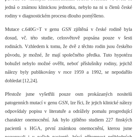
jedná o známou klinickou jednotku, nebylo na ni u členů české
rodiny v dia­gnostickém procesu dlouho pomýšleno.
Mutace c.640G>T v genu
GSN
zjištěná v české rodině byla
dosud, vč. této studie, celosvětově popsána pouze v šesti
rodinách. Vzhledem k tomu, že dvě z těchto rodin jsou českého
původu, je možné, že mají společného předka. Tuto hypotézu
bohužel nebylo možné ověřit, neboť příslušníky rodiny, jejichž
nálezy byly publikovány v roce 1959 a 1992, se nepodařilo
dohledat [12,24].
Přestože jsme vyšetřili pouze osm prokázaných nositelů
patogenních mutací v genu
GSN
, lze říci, že jejich klinické nálezy
odpovídaly popisu v literatuře a odrážely pomalu progredující
charakter onemocnění. Jak bylo zjištěno studiem 227 finských
pacientů s HGA, první známkou onemocnění, kterou jsme
pozorovali i u našich pacientů, bývá přítomnost průhledných