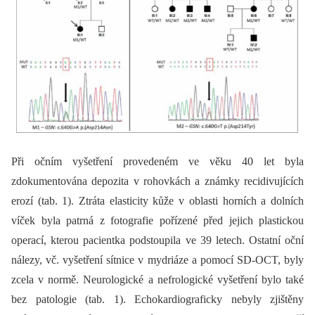
Při očním vyšetření provedeném ve věku 40 let byla
zdokumentována depozita v rohovkách a známky recidivujících
erozí (tab. 1). Ztráta elasticity kůže v oblasti horních a dolních
víček byla patrná z fotografie pořízené před jejich plastickou
operací, kterou pacientka podstoupila ve 39 letech. Ostatní oční
nálezy, vč. vyšetření sítnice v mydriáze a pomocí SD-OCT, byly
zcela v normě. Neurologické a nefrologické vyšetření bylo také
bez patologie (tab. 1). Echokardiograficky nebyly zjištěny