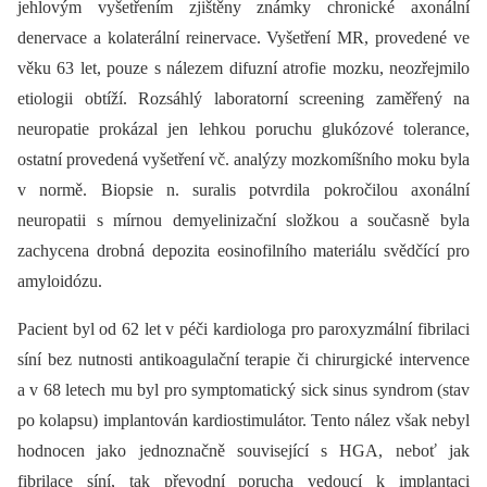
jehlovým vyšetřením zjištěny známky chronické axonální
denervace a kolaterální reinervace. Vyšetření MR, provedené ve
věku 63 let, pouze s nálezem difuzní atrofie mozku, neozřejmilo
etiologii obtíží. Rozsáhlý laboratorní screening zaměřený na
neuropatie prokázal jen lehkou poruchu glukózové tolerance,
ostatní provedená vyšetření vč. analýzy mozkomíšního moku byla
v normě. Biopsie n. suralis potvrdila pokročilou axonální
neuropatii s mírnou demyelinizační složkou a současně byla
zachycena drobná depozita eosinofilního materiálu svědčící pro
amyloidózu.
Pacient byl od 62 let v péči kardiologa pro paroxyzmální fibrilaci
síní bez nutnosti antikoagulační terapie či chirurgické intervence
a v 68 letech mu byl pro symptomatický sick sinus syndrom (stav
po kolapsu) implantován kardiostimulátor. Tento nález však nebyl
hodnocen jako jednoznačně související s HGA, neboť jak
fibrilace síní, tak převodní porucha vedoucí k implantaci