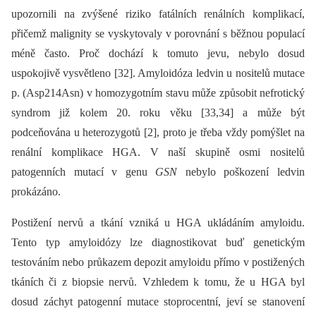
upozornili na zvýšené riziko fatálních renálních komplikací,
přičemž malignity se vyskytovaly v porovnání s běžnou populací
méně často. Proč dochází k tomuto jevu, nebylo dosud
uspokojivě vysvětleno [32]. Amyloidóza ledvin u nositelů mutace
p. (Asp214Asn) v homozygotním stavu může způsobit nefrotický
syndrom již kolem 20. roku věku [33,34] a může být
podceňována u heterozygotů [2], proto je třeba vždy pomýšlet na
renální komplikace HGA. V naší skupině osmi nositelů
patogenních mutací v genu
GSN
nebylo poškození ledvin
prokázáno.
Postižení nervů a tkání vzniká u HGA ukládáním amyloidu.
Tento typ amyloidózy lze dia­gnostikovat buď genetickým
testováním nebo průkazem depozit amyloidu přímo v postižených
tkáních či z bio­psie nervů. Vzhledem k tomu, že u HGA byl
dosud záchyt patogenní mutace stoprocentní, jeví se stanovení