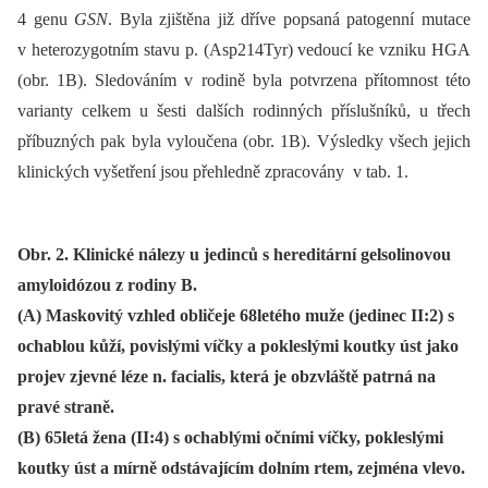
4 genu
GSN
. Byla zjištěna již dříve popsaná patogenní mutace
v heterozygotním stavu p. (Asp214Tyr) vedoucí ke vzniku HGA
(obr. 1B). Sledováním v rodině byla potvrzena přítomnost této
varianty celkem u šesti dalších rodinných příslušníků, u třech
příbuzných pak byla vyloučena (obr. 1B). Výsledky všech jejich
klinických vyšetření jsou přehledně zpracovány v tab. 1.
Obr. 2. Klinické nálezy u jedinců s hereditární gelsolinovou
amyloidózou z rodiny B.
(A) Maskovitý vzhled obličeje 68letého muže (jedinec II:2) s
ochablou kůží, povislými víčky a pokleslými koutky úst jako
projev zjevné léze n. facialis, která je obzvláště patrná na
pravé straně.
(B) 65letá žena (II:4) s ochablými očními víčky, pokleslými
koutky úst a mírně odstávajícím dolním rtem, zejména vlevo.