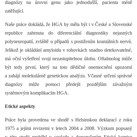
dia­gnózy na úrovni genu jako jednodušší, pacienta méně
zatěžující.
Naše práce dokládá, že HGA by měla být i v České a Slovenské
republice zahrnuta do diferenciální dia­gnostiky nejasných
polyneuropatií, zvláště u případů s postižením kraniálních nervů.
Jelikož je ukládání amyloidu v rohovkách snadno detekovatelné,
má oční vyšetření svoji nezastupitelnou úlohu. Oftalmolog může
být tedy první, který na toto dědičné onemocnění upozorní
a zahájí molekulárně genetickou analýzu. Včasné určení správné
dia­gnózy může pomoci předejít pozdějším závažným
systémovým komplikacím HGA.
Etické aspekty
Práce byla provedena ve shodě s Helsinskou deklarací z roku
1975 a jejími revizemi v letech 2004 a 2008. Výzkum popsaný
v této studii proběhl v souladu s doporučením Etické komise