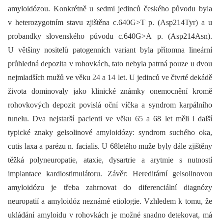
amyloidózou. Konkrétně u sedmi jedinců českého původu byla
v heterozygotním stavu zjištěna c.640G>T p. (Asp214Tyr) a u
probandky slovenského původu c.640G>A p. (Asp214Asn).
U většiny nositelů patogenních variant byla přítomna lineární
průhledná depozita v rohovkách, tato nebyla patrná pouze u dvou
nejmladších mužů ve věku 24 a 14 let. U jedinců ve čtvrté dekádě
života dominovaly jako klinické známky onemocnění kromě
rohovkových depozit povislá oční víčka a syndrom karpálního
tunelu. Dva nejstarší pacienti ve věku 65 a 68 let měli i další
typické znaky gelsolinové amyloidózy: syndrom suchého oka,
cutis laxa a parézu n. facialis. U 68letého muže byly dále zjištěny
těžká polyneuropatie, ataxie, dysartrie a arytmie s nutností
implantace kardiostimulátoru. Závěr: Hereditární gelsolinovou
amyloidózu je třeba zahrnovat do diferenciální dia­gnózy
neuropatií a amyloidóz neznámé etiologie. Vzhledem k tomu, že
ukládání amyloidu v rohovkách je možné snadno detekovat, má