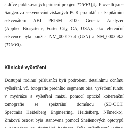
a dříve publikovaných primerů pro gen
TGFBI
[4]. Provedli jsme
Sangerovo sekvenování získaných PCR produktů na kapilárním
sekvenátoru ABI PRISM 3100 Genetic Analyzer
(Applied Biosystems, Foster City, CA, USA). Jako referenční
sekvence byla použita NM_000177.4 (
GSN
) a NM_000358.2
(
TGFBI
).
Klinické vyšetření
Dostupní rodinní příslušníci byli podrobeni detailnímu očnímu
vyšetření, vč. fotografie předního segmentu oka, vyšetření fundu
v mydriáze a vyšetření makul pomocí optické koherenční
tomografie se spektrální doménou (SD-OCT,
Spectralis Heidelberg Engineering, Heidelberg, Německo).
Zraková ostrost byla stanovena pomocí Snellenových optotypů