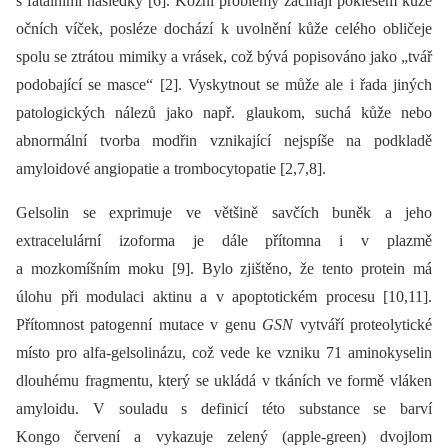
s fatálními následky [6]. Kožní problémy začínají poklesem kůže
očních víček, posléze dochází k uvolnění kůže celého obličeje
spolu se ztrátou mimiky a vrásek, což bývá popisováno jako „tvář
podobající se masce“ [2]. Vyskytnout se může ale i řada jiných
patologických nálezů jako např. glaukom, suchá kůže nebo
abnormální tvorba modřin vznikající nejspíše na podkladě
amyloidové angiopatie a trombocytopatie [2,7,8].
Gelsolin se exprimuje ve většině savčích buněk a jeho
extracelulární izoforma je dále přítomna i v plazmě
a mozkomíšním moku [9]. Bylo zjištěno, že tento protein má
úlohu při modulaci aktinu a v apoptotickém procesu [10,11].
Přítomnost patogenní mutace v genu
GSN
vytváří proteolytické
místo pro alfa-gelsolinázu, což vede ke vzniku 71 aminokyselin
dlouhému fragmentu, který se ukládá v tkáních ve formě vláken
amyloidu. V souladu s definicí této substance se barví
Kongo červení a vykazuje zelený (apple-green) dvojlom