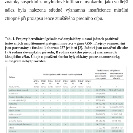
známky suspektní z amyloidové infiltrace myokardu, jako vedlejší
nález byla nalezena středně významná insuficience mitrální
chlopně při prolapsu lehce ztluštělého předního cípu.
Tab. 1. Projevy hereditární gelsolinové amyloidózy u osmi jedinců pozitivně
testovaných na přítomnost patogenní mutace v genu GSN. Projevy onemocnění
jsou porovnány s finskou kohortou 227 jedinců [2]. Jednici jsou označeni dle obr.
1 (A rodina slovenského původu, B rodina českého původu) a seřazeni dle
klesajícího věku. Údaje o postižení sluchu byly získány pouze anamnesticky,
audiogram nebyl proveden.