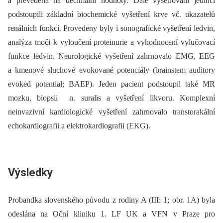
a převedena na decimální hodnoty. Dále vyšetřovaní jedinci
podstoupili základní bio­chemické vyšetření krve vč. ukazatelů
renálních funkcí. Provedeny byly i sonografické vyšetření ledvin,
analýza moči k vyloučení proteinurie a vyhodnocení vylučovací
funkce ledvin. Neurologické vyšetření zahrnovalo EMG, EEG
a kmenové sluchové evokované potenciály (brainstem auditory
evoked potential; BAEP). Jeden pacient podstoupil také MR
mozku, bio­psii n. suralis a vyšetření likvoru. Komplexní
neinvazivní kardiologické vyšetření zahrnovalo transtorakální
echokardiografii a elektrokardiografii (EKG).
Výsledky
Probandka slovenského původu z rodiny A (III: 1; obr. 1A) byla
odeslána na Oční kliniku 1. LF UK a VFN v Praze pro