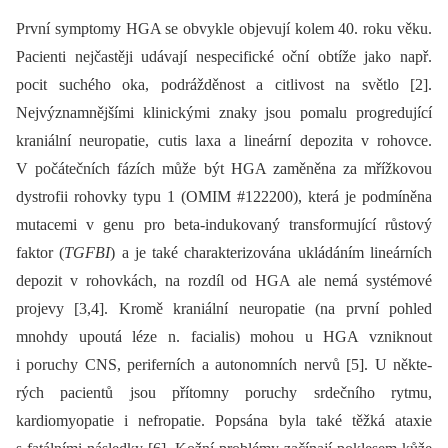
První symptomy HGA se obvykle objevují kolem 40. roku věku.
Pacienti nejčastěji udávají nespecifické oční obtíže jako např.
pocit suchého oka, podrážděnost a citlivost na světlo [2].
Nejvýznamnějšími klinickými znaky jsou pomalu progredující
kraniální neuropatie, cutis laxa a lineární depozita v rohovce.
V počátečních fázích může být HGA zaměněna za mřížkovou
dystrofii rohovky typu 1 (OMIM #122200), která je podmíněna
mutacemi v genu pro beta-indukovaný transformující růstový
faktor (
TGFBI
) a je také charakterizována ukládáním lineárních
depozit v rohovkách, na rozdíl od HGA ale nemá systémové
projevy [3,4]. Kromě kraniální neuropatie (na první pohled
mnohdy upoutá léze n. facialis) mohou u HGA vzniknout
i poruchy CNS, periferních a autonomních nervů [5]. U ně­kte­
rých pacientů jsou přítomny poruchy srdečního rytmu,
kardiomyopatie i nefropatie. Popsána byla také těžká ataxie