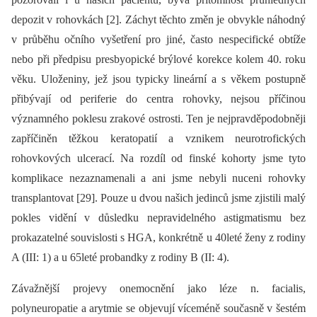
depozit v rohovkách [2]. Záchyt těchto změn je obvykle náhodný
v průběhu očního vyšetření pro jiné, často nespecifické obtíže
nebo při předpisu presbyopické brýlové korekce kolem 40. roku
věku. Uloženiny, jež jsou typicky lineární a s věkem postupně
přibývají od periferie do centra rohovky, nejsou příčinou
významného poklesu zrakové ostrosti. Ten je nejpravděpodobněji
zapříčiněn těžkou keratopatií a vznikem neurotrofických
rohovkových ulcerací. Na rozdíl od finské kohorty jsme tyto
komplikace nezaznamenali a ani jsme nebyli nuceni rohovky
transplantovat [29]. Pouze u dvou našich jedinců jsme zjistili malý
pokles vidění v důsledku nepravidelného astigmatismu bez
prokazatelné souvislosti s HGA, konkrétně u 40leté ženy z rodiny
A (III: 1) a u 65leté probandky z rodiny B (II: 4).
Závažnější projevy onemocnění jako léze n. facialis,
polyneuropatie a arytmie se objevují víceméně současně v šestém