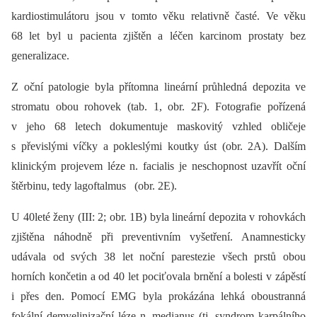
kardiostimulátoru jsou v tomto věku relativně časté. Ve věku
68 let byl u pacienta zjištěn a léčen karcinom prostaty bez
generalizace.
Z oční patologie byla přítomna lineární průhledná depozita ve
stromatu obou rohovek (tab. 1, obr. 2F). Fotografie pořízená
v jeho 68 letech dokumentuje maskovitý vzhled obličeje
s převislými víčky a pokleslými koutky úst (obr. 2A). Dalším
klinickým projevem léze n. facialis je neschopnost uzavřít oční
štěrbinu, tedy lagoftalmus (obr. 2E).
U 40leté ženy (III: 2; obr. 1B) byla lineární depozita v rohovkách
zjištěna náhodně při preventivním vyšetření. Anamnesticky
udávala od svých 38 let noční parestezie všech prstů obou
horních končetin a od 40 let pociťovala brnění a bolesti v zápěstí
i přes den. Pomocí EMG byla prokázána lehká oboustranná
fokální demyelinizační léze n. medianus (tj. syndrom karpálního