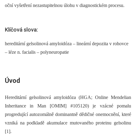
oční vyšetření nezastupitelnou úlohu v dia­gnostickém procesu.
Klíčová slova:
hereditární gelsolinová amyloidóza – lineární depozita v rohovce
– léze n. facialis – polyneuropatie
Úvod
Hereditární gelsolinová amyloidóza (HGA; Online Mendelian
Inheritance in Man [OMIM] #105120) je vzácné pomalu
progredující autozomálně dominantně dědičné onemocnění, které
vzniká na podkladě akumulace mutovaného proteinu gelsolinu
[1].