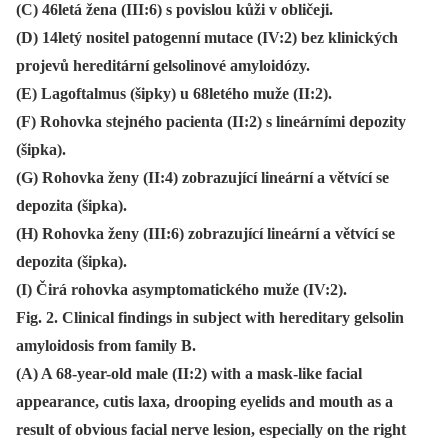
(C) 46letá žena (III:6) s povislou kůži v obličeji.
(D) 14letý nositel patogenní mutace (IV:2) bez klinických
projevů hereditární gelsolinové amyloidózy.
(E) Lagoftalmus (šipky) u 68letého muže (II:2).
(F) Rohovka stejného pacienta (II:2) s lineárními depozity
(šipka).
(G) Rohovka ženy (II:4) zobrazující lineární a větvící se
depozita (šipka).
(H) Rohovka ženy (III:6) zobrazující lineární a větvící se
depozita (šipka).
(I) Čirá rohovka asymptomatického muže (IV:2).
Fig. 2. Clinical findings in subject with hereditary gelsolin
amyloidosis from family B.
(A) A 68-year-old male (II:2) with a mask-like facial
appearance, cutis laxa, drooping eyelids and mouth as a
result of obvious facial nerve lesion, especially on the right