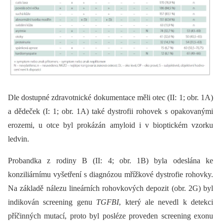
Dle dostupné zdravotnické dokumentace měli otec (II: 1; obr. 1A)
a dědeček (I: 1; obr. 1A) také dystrofii rohovek s opakovanými
erozemi, u otce byl prokázán amyloid i v bio­ptickém vzorku
ledvin.
Probandka z rodiny B (II: 4; obr. 1B) byla odeslána ke
konziliárnímu vyšetření s dia­gnózou mřížkové dystrofie rohovky.
Na základě nálezu lineárních rohovkových depozit (obr. 2G) byl
indikován screening genu
TGFBI
, který ale nevedl k detekci
příčinných mutací, proto byl posléze proveden screening exonu