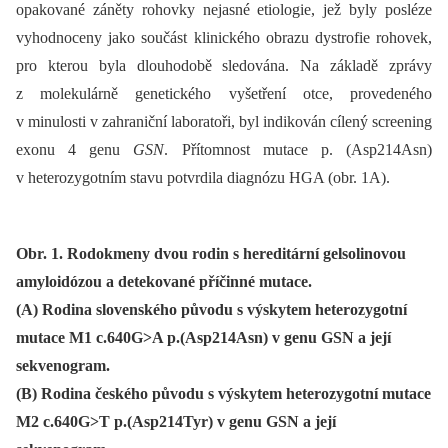
opakované záněty rohovky nejasné etiologie, jež byly posléze
vyhodnoceny jako součást klinického obrazu dystrofie rohovek,
pro kterou byla dlouhodobě sledována. Na základě zprávy
z molekulárně genetického vyšetření otce, provedeného
v minulosti v zahraniční laboratoři, byl indikován cílený screening
exonu 4 genu
GSN
. Přítomnost mutace p. (Asp214Asn)
v heterozygotním stavu potvrdila dia­gnózu HGA (obr. 1A).
Obr. 1. Rodokmeny dvou rodin s hereditární gelsolinovou
amyloidózou a detekované příčinné mutace.
(A) Rodina slovenského původu s výskytem heterozygotní
mutace M1 c.640G>A p.(Asp214Asn) v genu GSN a její
sekvenogram.
(B) Rodina českého původu s výskytem heterozygotní mutace
M2 c.640G>T p.(Asp214Tyr) v genu GSN a její