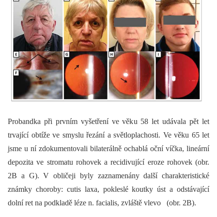
Probandka při prvním vyšetření ve věku 58 let udávala pět let
trvající obtíže ve smyslu řezání a světloplachosti. Ve věku 65 let
jsme u ní zdokumentovali bilaterálně ochablá oční víčka, lineární
depozita ve stromatu rohovek a recidivující eroze rohovek (obr.
2B a G). V obličeji byly zaznamenány další charakteristické
známky choroby: cutis laxa, pokleslé koutky úst a odstávající
dolní ret na podkladě léze n. facialis, zvláště vlevo (obr. 2B).