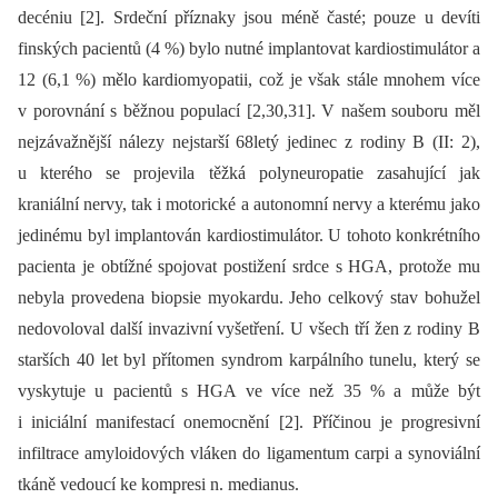
decéniu [2]. Srdeční příznaky jsou méně časté; pouze u devíti
finských pacientů (4 %) bylo nutné implantovat kardiostimulátor a
12 (6,1 %) mělo kardiomyopatii, což je však stále mnohem více
v porovnání s běžnou populací [2,30,31]. V našem souboru měl
nejzávažnější nálezy nejstarší 68letý jedinec z rodiny B (II: 2),
u kterého se projevila těžká polyneuropatie zasahující jak
kraniální nervy, tak i motorické a autonomní nervy a kterému jako
jedinému byl implantován kardiostimulátor. U tohoto konkrétního
pacienta je obtížné spojovat postižení srdce s HGA, protože mu
nebyla provedena bio­psie myokardu. Jeho celkový stav bohužel
nedovoloval další invazivní vyšetření. U všech tří žen z rodiny B
starších 40 let byl přítomen syndrom karpálního tunelu, který se
vyskytuje u pacientů s HGA ve více než 35 % a může být
i iniciální manifestací onemocnění [2]. Příčinou je progresivní
infiltrace amyloidových vláken do ligamentum carpi a synoviální
tkáně vedoucí ke kompresi n. medianus.