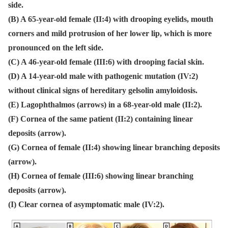
side.
(B) A 65-year-old female (II:4) with drooping eyelids, mouth
corners and mild protrusion of her lower lip, which is more
pronounced on the left side.
(C) A 46-year-old female (III:6) with drooping facial skin.
(D) A 14-year-old male with pathogenic mutation (IV:2)
without clinical signs of hereditary gelsolin amyloidosis.
(E) Lagophthalmos (arrows) in a 68-year-old male (II:2).
(F) Cornea of the same patient (II:2) containing linear
deposits (arrow).
(G) Cornea of female (II:4) showing linear branching deposits
(arrow).
(H) Cornea of female (III:6) showing linear branching
deposits (arrow).
(I) Clear cornea of asymptomatic male (IV:2).