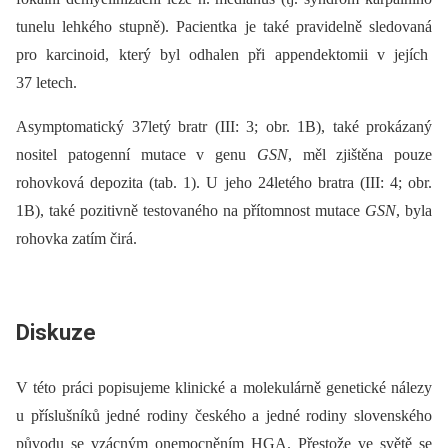
tunelu lehkého stupně). Pacientka je také pravidelně sledovaná
pro karcinoid, který byl odhalen při appendektomii v jejích
37 letech.
Asymptomatický 37letý bratr (III: 3; obr. 1B), také prokázaný
nositel patogenní mutace v genu
GSN
, měl zjištěna pouze
rohovková depozita (tab. 1). U jeho 24letého bratra (III: 4; obr.
1B), také pozitivně testovaného na přítomnost mutace
GSN
, byla
rohovka zatím čirá.
Diskuze
V této práci popisujeme klinické a molekulárně genetické nálezy
u příslušníků jedné rodiny českého a jedné rodiny slovenského
původu se vzácným onemocněním HGA. Přestože ve světě se