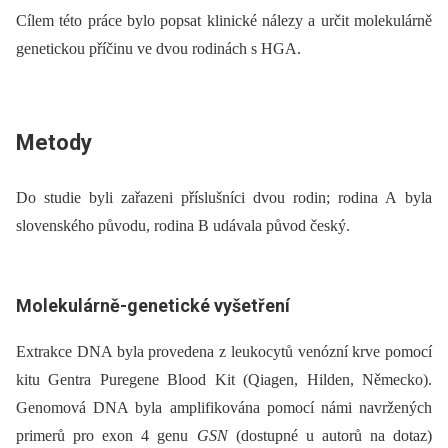
Cílem této práce bylo popsat klinické nálezy a určit molekulárně
genetickou příčinu ve dvou rodinách s HGA.
Metody
Do studie byli zařazeni příslušníci dvou rodin; rodina A byla
slovenského původu, rodina B udávala původ český.
Molekulárně-genetické vyšetření
Extrakce DNA byla provedena z leukocytů venózní krve pomocí
kitu Gentra Puregene Blood Kit (Qiagen, Hilden, Německo).
Genomová DNA byla amplifikována pomocí námi navržených
primerů pro exon 4 genu
GSN
(dostupné u autorů na dotaz)