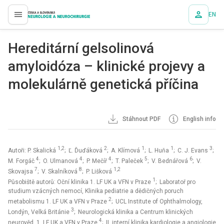
EN
proLékaře.cz
Hereditární gelsolinová
amyloidóza – klinické projevy a
molekulárně genetická příčina
Stáhnout PDF
English info
1,2
2
1
1
3
Autoři: P. Skalická
; Ľ. Ďuďáková
; A. Klímová
; L. Huňa
; C. J. Evans
;
4
4
4
5
6
M. Forgáč
; O. Ulmanová
; P. Mečíř
; T. Paleček
; V. Bednářová
; V.
7
8
1,2
Skovajsa
; V. Skalníková
; P. Lišková
1
Působiště autorů: Oční klinika 1. LF UK a VFN v Praze
; Laboratoř pro
studium vzácných nemocí, Klinika pediatrie a dědičných poruch
2
metabolismu 1. LF UK a VFN v Praze
; UCL Institute of Ophthalmology,
3
Londýn, Velká Británie
; Neurologická klinika a Centrum klinických
4
neurověd, 1. LF UK a VFN v Praze
; II. interní klinika kardiologie a angiologie