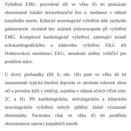
Vyšetření EMG provedené též ve věku 65 let prokázalo
oboustranně fokální demyelinizační lézi n. medianus v oblasti
karpálního tunelu. Klinické neurologické vyšetření dále zachytilo
pallanestezie, nicméně bez známek polyneuropatie při vyšetření
EMG. Komplexní kardiologické vyšetření, zahrnující kromě
echokardiografického a klidového vyšetření EKG též
Holterovskou monitoraci EKG, nenalezlo změny svědčící pro
postižení srdce.
U dcery probandky (III: 6; obr. 1B) jsme ve věku 46 let
zaznamenali typická lineární depozita ve stromatu rohovek obou
očí a povislou kůži v obličeji, zejména v oblasti očních víček (obr.
2C a H). Při kardiologickém, nefrologickém a klinickém
neurologickém vyšetření nebyly zjištěny žádné významné
abnormality. Pacientka však ve věku 45 let prodělala
oboustrannou operaci karpálních tunelů.