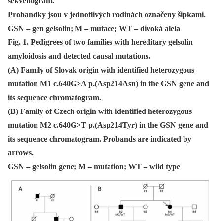
sekvenogram.
Probandky jsou v jednotlivých rodinách označeny šipkami.
GSN – gen gelsolin; M – mutace; WT – divoká alela
Fig. 1. Pedigrees of two families with hereditary gelsolin
amyloidosis and detected causal mutations.
(A) Family of Slovak origin with identified heterozygous
mutation M1 c.640G>A p.(Asp214Asn) in the GSN gene and
its sequence chromatogram.
(B) Family of Czech origin with identified heterozygous
mutation M2 c.640G>T p.(Asp214Tyr) in the GSN gene and
its sequence chromatogram. Probands are indicated by
arrows.
GSN – gelsolin gene; M – mutation; WT – wild type