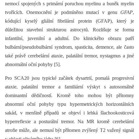
nemocí spojených s primární poruchou myelinu a buněk myelin
tvořících. Onemocnění je podmíněno mutací v genu
GFAP
,
kódující kyselý gliální fibrilární protein (GFAP), který je
důležitou stavební strukturou astrocytů. Rozlišuje se forma
infantilní, juvenilní a adultní. Do klinického obrazu patří
bulbární/pseudobulbární syndrom, spasticita, demence, ale často
také právě cerebelární ataxie, palatální tremor, nystagmus a jiné
abnormální oční pohyby [5].
Pro SCA20 jsou typické začátek dysartrií, pomalá progresivní
ataxie, palatální tremor a familiární výskyt s autosomálně
dominantní dědičností. Kromě toho mohou být přítomny
abnormní oční pohyby typu hypermetrických horizontálních
sakád, v menšině případů se objeví i lehká šlachookosticová
hyperreflexie a posturální tremor. Na MR kromě cerebelární
atrofie může, ale nemusí být přítomen zvýšený T2 važený signál
v oblasti olivárního jádra [6].