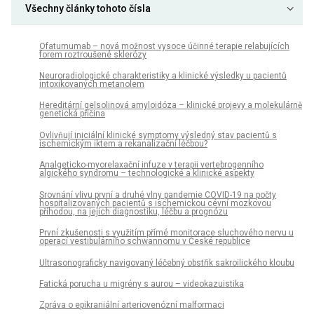
Všechny články tohoto čísla
Ofatumumab – nová možnost vysoce účinné terapie relabujících
forem roztroušené sklerózy
Neuroradiologické charakteristiky a klinické výsledky u pacientů
intoxikovaných metanolem
Hereditární gelsolinová amyloidóza – klinické projevy a molekulárně
genetická příčina
Ovlivňují iniciální klinické symptomy výsledný stav pacientů s
ischemickým iktem a rekanalizační léčbou?
Analgeticko-myorelaxační infuze v terapii vertebrogenního
algického syndromu – technologické a klinické aspekty
Srovnání vlivu první a druhé vlny pandemie COVID-19 na počty
hospitalizovaných pacientů s ischemickou cévní mozkovou
příhodou, na jejich diagnostiku, léčbu a prognózu
První zkušenosti s využitím přímé monitorace sluchového nervu u
operací vestibulárního schwannomu v České republice
Ultrasonograficky navigovaný léčebný obstřik sakroilického kloubu
Fatická porucha u migrény s aurou – videokazuistika
Zpráva o epikraniální arteriovenózní malformaci