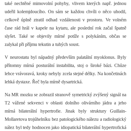
také nechtěné mimovolní pohyby, vlivem kterých např. jednou
udeřil kolemjdoucího. On sám se každou chvíli o něco uhodil,
celkově úplně ztratil odhad vzdálenosti v prostoru. Ve volném
čase rád hrál v kapele na kytaru, ale poslední rok začal špatně
slyšet. Také se objevily mírné potíže s polykáním, občas se
zalykal při příjmu tekutin a tuhých soust.
V neurostatu byl nápadný především palatální myoklonus. Byly
přítomny mírná posturální instabilita, stoj o široké bázi. Chůze
lehce vrávoravá, kroky nebyly zcela stejné délky. Na končetinách
lehká dystaxe. Řeč byla mírně dysartrická.
Na MR mozku se zobrazil stranově symetrický zvýšený signál na
T2 vážené sekvenci v oblasti dolního olivárního jádra a jeho
mírná bilaterální hypertrofie. Jinak byly struktury Guillain-
Mollaretova trojúhelníku bez patologického nálezu a radiologický
nález byl tedy hodnocen jako idiopatická bilaterální hypertrofická