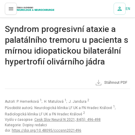
EN
proLékaře.cz
Syndrom progresivní ataxie a
palatálního tremoru u pacienta s
mírnou idiopatickou bilaterální
hypertrofií olivárního jádra
Stáhnout PDF
1
1
2
Autoři: P. Hemerková
; H. Matulová
; J. Jandura
1
Působiště autorů: Neurologická klinika LF UK a FN Hradec Králové
;
2
Radiologická klinika LF UK a FN Hradec Králové
Vyšlo v časopise:
Cesk Slov Neurol N 2021; 84(5): 496-498
Kategorie: Dopisy redakci
doi:
https://doi.org/10.48095/cccsnn2021496