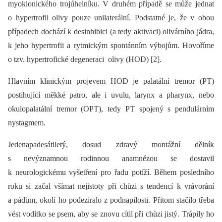
myoklonického trojúhelníku. V druhém případě se může jednat
o hypertrofii olivy pouze unilaterální. Podstatné je, že v obou
případech dochází k desinhibici (a tedy aktivaci) olivárního jádra,
k jeho hypertrofii a rytmickým spontánním výbojům. Hovoříme
o tzv. hypertrofické degeneraci olivy (HOD) [2].
Hlavním klinickým projevem HOD je palatální tremor (PT)
postihující měkké patro, ale i uvulu, larynx a pharynx, nebo
okulopalatální tremor (OPT), tedy PT spojený s pen­dulárním
nystagmem.
Jedenapadesátiletý, dosud zdravý montážní dělník
s nevýznamnou rodinnou anamnézou se dostavil
k neurologickému vyšetření pro řadu potíží. Během posledního
roku si začal všímat nejistoty při chůzi s tendencí k vrávorání
a pádům, okolí ho podezíralo z podnapilosti. Přitom stačilo třeba
vést vodítko se psem, aby se znovu cítil při chůzi jistý. Trápily ho