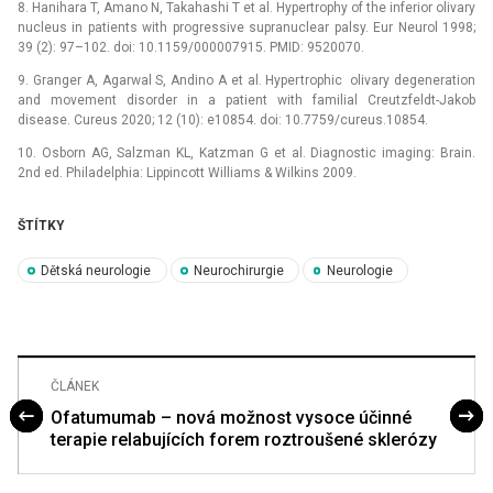
8. Hanihara T, Amano N, Takahashi T et al. Hypertrophy of the inferior olivary
nucleus in patients with progressive supranuclear palsy. Eur Neurol 1998;
39 (2): 97–102. doi: 10.1159/000007915. PMID: 9520070.
9. Granger A, Agarwal S, Andino A et al. Hypertrophic olivary degeneration
and movement disorder in a patient with familial Creutzfeldt-Jakob
disease. Cureus 2020; 12 (10): e10854. doi: 10.7759/cureus.10854.
10. Osborn AG, Salzman KL, Katzman G et al. Dia­gnostic imaging: Brain.
2nd ed. Philadelphia: Lippincott Williams & Wilkins 2009.
ŠTÍTKY
Dětská neurologie
Neurochirurgie
Neurologie
ČLÁNEK
Ofatumumab – nová možnost vysoce účinné
terapie relabujících forem roztroušené sklerózy