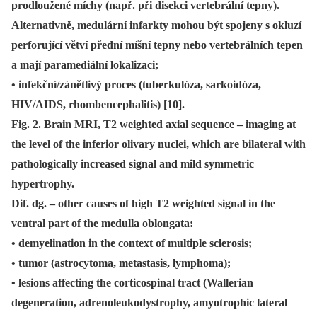
prodloužené míchy (např. při disekci vertebrální tepny).
Alternativně, medulární infarkty mohou být spojeny s okluzí
perforující větví přední míšní tepny nebo vertebrálních tepen
a mají paramediální lokalizaci;
• infekční/zánětlivý proces (tuberkulóza, sarkoidóza,
HIV/AIDS, rhombencephalitis) [10].
Fig. 2. Brain MRI, T2 weighted axial sequence – imaging at
the level of the inferior olivary nuclei, which are bilateral with
pathologically increased signal and mild symmetric
hypertrophy.
Dif. dg. – other causes of high T2 weighted signal in the
ventral part of the medulla oblongata:
• demyelination in the context of multiple sclerosis;
• tumor (astrocytoma, metastasis, lymphoma);
• lesions affecting the corticospinal tract (Wallerian
degeneration, adrenoleukodystrophy, amyotrophic lateral