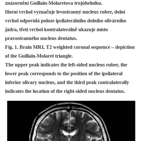
znázornění Guillain-Molaretova trojúhelníku.
Horní vrchol vyznačuje levostranný nucleus ruber, dolní
vrchol odpovídá poloze ipsilaterálního dolního olivárního
jádra, třetí vrchol kontralaterálně ukazuje místo
pravostranného nucleus dentatus.
Fig. 1. Brain MRI, T2 weighted coronal sequence – depiction
of the Guillain-Molaret triangle.
The upper peak indicates the left-sided nucleus ruber, the
lower peak corresponds to the position of the ipsilateral
inferior olivary nucleus, and the third peak contralaterally
indicates the location of the right-sided nucleus dentatus.