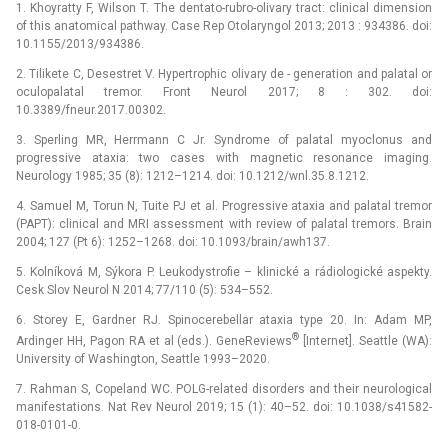
1. Khoyratty F, Wilson T. The dentato-rubro-olivary tract: clinical dimension
of this anatomical pathway. Case Rep Otolaryngol 2013; 2013 : 934386. doi:
10.1155/2013/934386.
2. Tilikete C, Desestret V. Hypertrophic olivary de -⁠ generation and palatal or
oculopalatal tremor. Front Neurol 2017; 8 : 302. doi:
10.3389/fneur.2017.00302.
3. Sperling MR, Herrmann C Jr. Syndrome of palatal myoclonus and
progressive ataxia: two cases with magnetic resonance imaging.
Neurology 1985; 35 (8): 1212–1214. doi: 10.1212/wnl.35.8.1212.
4. Samuel M, Torun N, Tuite PJ et al. Progressive ataxia and palatal tremor
(PAPT): clinical and MRI assessment with review of palatal tremors. Brain
2004; 127 (Pt 6): 1252–1268. doi: 10.1093/brain/awh137.
5. Kolníková M, Sýkora P. Leukodystrofie –⁠ klinické a rádiologické aspekty.
Cesk Slov Neurol N 2014; 77/110 (5): 534–552.
6. Storey E, Gardner RJ. Spinocerebellar ataxia type 20. In: Adam MP,
®
Ardinger HH, Pagon RA et al (eds.). GeneReviews
[Internet]. Seattle (WA):
University of Washington, Seattle 1993–2020.
7. Rahman S, Copeland WC. POLG-related disorders and their neurological
manifestations. Nat Rev Neurol 2019; 15 (1): 40–52. doi: 10.1038/s41582-
018-0101-0.