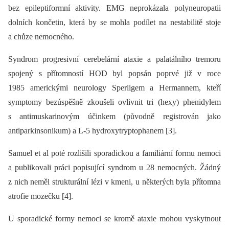
bez epileptiformní aktivity. EMG neprokázala polyneuropatii
dolních končetin, která by se mohla podílet na nestabilitě stoje
a chůze nemocného.
Syndrom progresivní cerebelární ataxie a palatálního tremoru
spojený s přítomností HOD byl popsán poprvé již v roce
1985 americkými neurology Sperligem a Hermannem, kteří
symptomy bezúspěšně zkoušeli ovlivnit tri (hexy) phenidylem
s antimuskarinovým účinkem (původně registrován jako
antiparkinsonikum) a L-5 hydroxytryptophanem [3].
Samuel et al poté rozlišili sporadickou a familiární formu nemoci
a publikovali práci popisující syndrom u 28 nemocných. Žádný
z nich neměl strukturální lézi v kmeni, u ně­kte­rých byla přítomna
atrofie mozečku [4].
U sporadické formy nemoci se kromě ataxie mohou vyskytnout