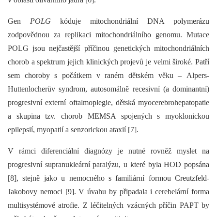
Gen
POLG
kóduje mitochondriální DNA polymerázu
zodpovědnou za replikaci mitochondriálního genomu. Mutace
POLG jsou nejčastější příčinou genetických mitochondriálních
chorob a spektrum jejich klinických projevů je velmi široké. Patří
sem choroby s počátkem v raném dětském věku –⁠ Alpers-
Huttenlocherův syndrom, autosomálně recesivní (a dominantní)
progresivní externí oftalmoplegie, dětská myocerebrohepatopatie
a skupina tzv. chorob MEMSA spojených s myoklonickou
epilepsií, myopatií a senzorickou ataxií [7].
V rámci diferenciální dia­gnózy je nutné rovněž myslet na
progresivní supranukleární paralýzu, u které byla HOD popsána
[8], stejně jako u nemocného s familiární formou Creutzfeld-
Jakobovy nemoci [9]. V úvahu by připadala i cerebelární forma
multisystémové atrofie. Z léčitelných vzácných příčin PAPT by