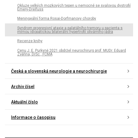
Okluze velkých mozkových tepen u nemocné se svalovou dystrofií
Emery-Dreifuss
Meningeální forma Rosai-Dorfmanovy choroby
Syndrom progresivní ataxie a palatálního tremoru u pacienta s
mírnou idiopatickou bilaterální hypertrofií olivárního jádra
Recenze knihy
Cenu J. E. Purkyně 2021 obdržel neurochirurg prof. MUDr. Eduard
Zvěřina, DrSc., FCMA
Česká a slovenská neurologie a neurochirurgie
Archiv čísel
Aktuální číslo
Informace o časopisu