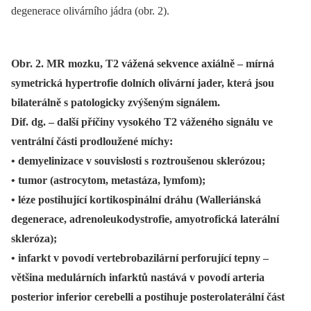
degenerace olivárního jádra (obr. 2).
Obr. 2. MR mozku, T2 vážená sekvence axiálně – mírná
symetrická hypertrofie dolních olivární jader, která jsou
bilaterálně s patologicky zvýšeným signálem.
Dif. dg. – další příčiny vysokého T2 váženého signálu ve
ventrální části prodloužené míchy:
• demyelinizace v souvislosti s roztroušenou sklerózou;
• tumor (astrocytom, metastáza, lymfom);
• léze postihující kortikospinální dráhu (Walleriánská
degenerace, adrenoleukodystrofie, amyotrofická laterální
skleróza);
• infarkt v povodí vertebrobazilární perforující tepny –
většina medulárních infarktů nastává v povodí arteria
posterior inferior cerebelli a postihuje posterolaterální část