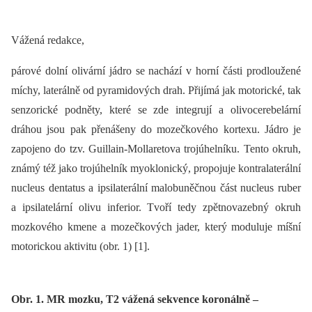
Vážená redakce,
párové dolní olivární jádro se nachází v horní části prodloužené
míchy, laterálně od pyramidových drah. Přijímá jak motorické, tak
senzorické podněty, které se zde integrují a olivocerebelární
dráhou jsou pak přenášeny do mozečkového kortexu. Jádro je
zapojeno do tzv. Guillain-Mollaretova trojúhelníku. Tento okruh,
známý též jako trojúhelník myoklonický, propojuje kontralaterální
nucleus dentatus a ipsilaterální malobuněčnou část nucleus ruber
a ipsilatelární olivu inferior. Tvoří tedy zpětnovazebný okruh
mozkového kmene a mozečkových jader, který moduluje míšní
motorickou aktivitu (obr. 1) [1].
Obr. 1. MR mozku, T2 vážená sekvence koronálně –