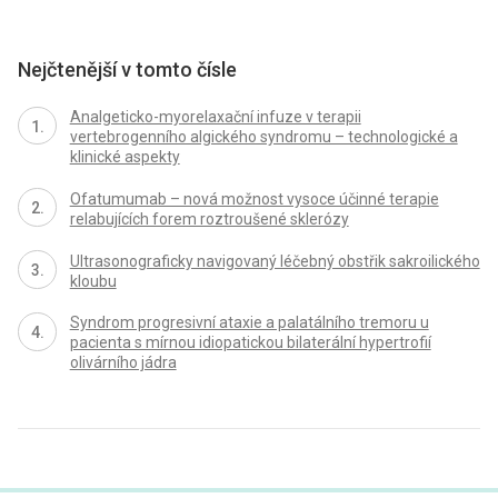
Nejčtenější v tomto čísle
Analgeticko-myorelaxační infuze v terapii
vertebrogenního algického syndromu – technologické a
klinické aspekty
Ofatumumab – nová možnost vysoce účinné terapie
relabujících forem roztroušené sklerózy
Ultrasonograficky navigovaný léčebný obstřik sakroilického
kloubu
Syndrom progresivní ataxie a palatálního tremoru u
pacienta s mírnou idiopatickou bilaterální hypertrofií
olivárního jádra