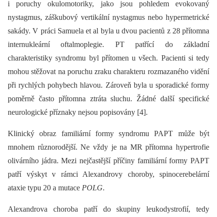
i poruchy okulomotoriky, jako jsou pohledem evokovaný
nystagmus, záškubový vertikální nystagmus nebo hypermetrické
sakády. V práci Samuela et al byla u dvou pacientů z 28 přítomna
internukleární oftalmoplegie. PT patřící do základní
charakteristiky syndromu byl přítomen u všech. Pacienti si tedy
mohou stěžovat na poruchu zraku charakteru rozmazaného vidění
při rychlých pohybech hlavou. Zároveň byla u sporadické formy
poměrně často přítomna ztráta sluchu. Žádné další specifické
neurologické příznaky nejsou popisovány [4].
Klinický obraz familiární formy syndromu PAPT může být
mnohem různorodější. Ne vždy je na MR přítomna hypertrofie
olivárního jádra. Mezi nejčastější příčiny familiární formy PAPT
patří výskyt v rámci Alexandrovy choroby, spinocerebelární
ataxie typu 20 a mutace
POLG
.
Alexandrova choroba patří do skupiny leukodystrofií, tedy