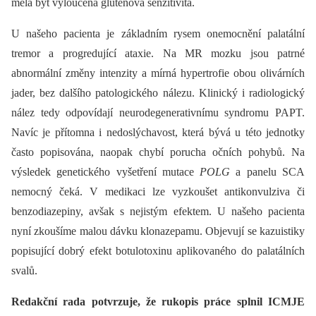
měla být vyloučena glutenová senzitivita.
U našeho pacienta je základním rysem onemocnění palatální
tremor a progredující ataxie. Na MR mozku jsou patrné
abnormální změny intenzity a mírná hypertrofie obou olivárních
jader, bez dalšího patologického nálezu. Klinický i radiologický
nález tedy odpovídají neurodegenerativnímu syndromu PAPT.
Navíc je přítomna i nedoslýchavost, která bývá u této jednotky
často popisována, naopak chybí porucha očních pohybů. Na
výsledek genetického vyšetření mutace
POLG
a panelu SCA
nemocný čeká. V medikaci lze vyzkoušet antikonvulziva či
benzodiazepiny, avšak s nejistým efektem. U našeho pacienta
nyní zkoušíme malou dávku klonazepamu. Objevují se kazuistiky
popisující dobrý efekt botulotoxinu aplikovaného do palatálních
svalů.
Redakční rada potvrzuje, že rukopis práce splnil ICMJE