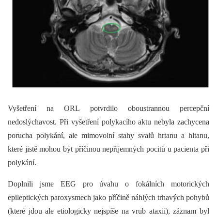
Vyšetření na ORL potvrdilo oboustrannou percepční
nedoslýchavost. Při vyšetření polykacího aktu nebyla zachycena
porucha polykání, ale mimovolní stahy svalů hrtanu a hltanu,
které jistě mohou být příčinou nepříjemných pocitů u pacienta při
polykání.
Doplnili jsme EEG pro úvahu o fokálních motorických
epileptických paroxysmech jako příčině náhlých trhavých pohybů
(které jdou ale etiologicky nejspíše na vrub ataxii), záznam byl