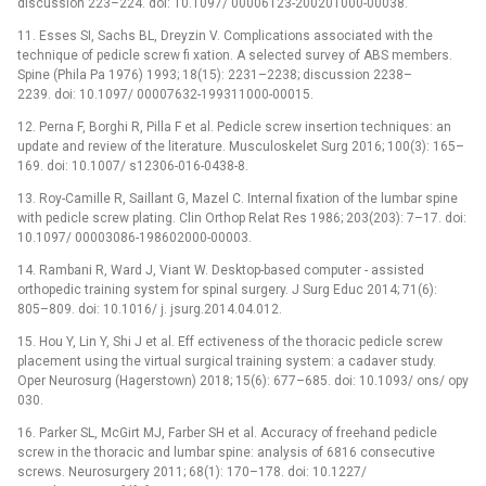
discussion 223–224. doi: 10.1097/ 00006123-200201000-00038.
11. Esses SI, Sachs BL, Dreyzin V. Complications associated with the
technique of pedicle screw fi xation. A selected survey of ABS members.
Spine (Phila Pa 1976) 1993; 18(15): 2231–2238; discussion 2238–
2239. doi: 10.1097/ 00007632-199311000-00015.
12. Perna F, Borghi R, Pilla F et al. Pedicle screw insertion techniques: an
update and review of the literature. Musculoskelet Surg 2016; 100(3): 165–
169. doi: 10.1007/ s12306-016-0438-8.
13. Roy-Camille R, Saillant G, Mazel C. Internal fixation of the lumbar spine
with pedicle screw plating. Clin Orthop Relat Res 1986; 203(203): 7–17. doi:
10.1097/ 00003086-198602000-00003.
14. Rambani R, Ward J, Viant W. Desktop-based computer -⁠ assisted
orthopedic training system for spinal surgery. J Surg Educ 2014; 71(6):
805–809. doi: 10.1016/ j. jsurg.2014.04.012.
15. Hou Y, Lin Y, Shi J et al. Eff ectiveness of the thoracic pedicle screw
placement using the virtual surgical training system: a cadaver study.
Oper Neurosurg (Hagerstown) 2018; 15(6): 677–685. doi: 10.1093/ ons/ opy
030.
16. Parker SL, McGirt MJ, Farber SH et al. Accuracy of freehand pedicle
screw in the thoracic and lumbar spine: analysis of 6816 consecutive
screws. Neurosurgery 2011; 68(1): 170–178. doi: 10.1227/