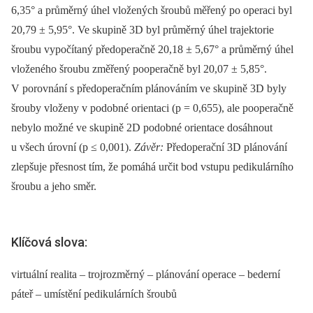
6,35° a průměrný úhel vložených šroubů měřený po operaci byl
20,79 ± 5,95°. Ve skupině 3D byl průměrný úhel trajektorie
šroubu vypočítaný předoperačně 20,18 ± 5,67° a průměrný úhel
vloženého šroubu změřený pooperačně byl 20,07 ± 5,85°.
V porovnání s předoperačním plánováním ve skupině 3D byly
šrouby vloženy v podobné orientaci (p = 0,655), ale pooperačně
nebylo možné ve skupině 2D podobné orientace dosáhnout
u všech úrovní (p ≤ 0,001).
Závěr:
Předoperační 3D plánování
zlepšuje přesnost tím, že pomáhá určit bod vstupu pedikulárního
šroubu a jeho směr.
Klíčová slova:
virtuální realita – trojrozměrný – plánování operace – bederní
páteř – umístění pedikulárních šroubů