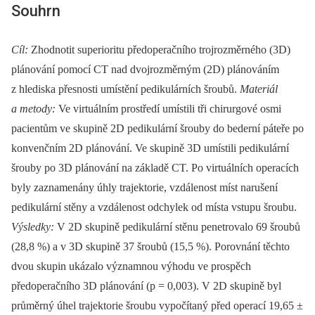
Souhrn
Cíl:
Zhodnotit superioritu předoperačního trojrozměrného (3D)
plánování pomocí CT nad dvojrozměrným (2D) plánováním
z hlediska přesnosti umístění pedikulárních šroubů.
Materiál
a metody:
Ve virtuálním prostředí umístili tři chirurgové osmi
pacientům ve skupině 2D pedikulární šrouby do bederní páteře po
konvenčním 2D plánování. Ve skupině 3D umístili pedikulární
šrouby po 3D plánování na základě CT. Po virtuálních operacích
byly zaznamenány úhly trajektorie, vzdálenost míst narušení
pedikulární stěny a vzdálenost odchylek od místa vstupu šroubu.
Výsledky:
V 2D skupině pedikulární stěnu penetrovalo 69 šroubů
(28,8 %) a v 3D skupině 37 šroubů (15,5 %). Porovnání těchto
dvou skupin ukázalo významnou výhodu ve prospěch
předoperačního 3D plánování (p = 0,003). V 2D skupině byl
průměrný úhel trajektorie šroubu vypočítaný před operací 19,65 ±