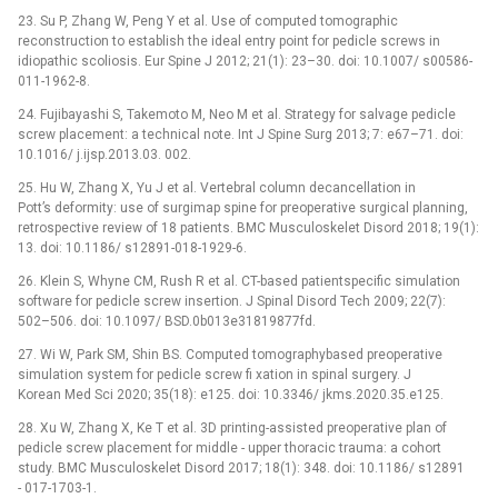
23. Su P, Zhang W, Peng Y et al. Use of computed tomographic
reconstruction to establish the ideal entry point for pedicle screws in
idiopathic scoliosis. Eur Spine J 2012; 21(1): 23–30. doi: 10.1007/ s00586-
011-1962-8.
24. Fujibayashi S, Takemoto M, Neo M et al. Strategy for salvage pedicle
screw placement: a technical note. Int J Spine Surg 2013; 7: e67–71. doi:
10.1016/ j.ijsp.2013.03. 002.
25. Hu W, Zhang X, Yu J et al. Vertebral column decancellation in
Pott’s deformity: use of surgimap spine for preoperative surgical planning,
retrospective review of 18 patients. BMC Musculoskelet Disord 2018; 19(1):
13. doi: 10.1186/ s12891-018-1929-6.
26. Klein S, Whyne CM, Rush R et al. CT-based patientspecific simulation
software for pedicle screw insertion. J Spinal Disord Tech 2009; 22(7):
502–506. doi: 10.1097/ BSD.0b013e31819877fd.
27. Wi W, Park SM, Shin BS. Computed tomographybased preoperative
simulation system for pedicle screw fi xation in spinal surgery. J
Korean Med Sci 2020; 35(18): e125. doi: 10.3346/ jkms.2020.35.e125.
28. Xu W, Zhang X, Ke T et al. 3D printing-assisted preoperative plan of
pedicle screw placement for middle -⁠ upper thoracic trauma: a cohort
study. BMC Musculoskelet Disord 2017; 18(1): 348. doi: 10.1186/ s12891
-⁠ 017-1703-1.