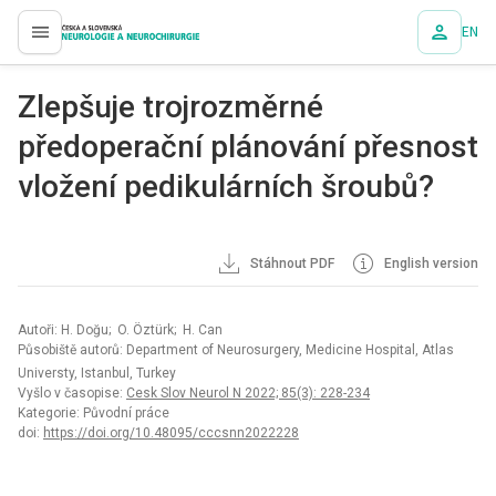
EN
proLékaře.cz
Zlepšuje trojrozměrné
předoperační plánování přesnost
vložení pedikulárních šroubů?
Stáhnout PDF
English version
Autoři: H. Doğu; O. Öztürk; H. Can
Působiště autorů: Department of Neurosurgery, Medicine Hospital, Atlas
Universty, Istanbul, Turkey
Vyšlo v časopise:
Cesk Slov Neurol N 2022; 85(3): 228-234
Kategorie: Původní práce
doi:
https://doi.org/10.48095/cccsnn2022228