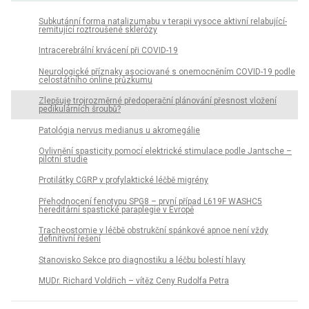
Subkutánní forma natalizumabu v terapii vysoce aktivní relabující-
remitující roztroušené sklerózy
Intracerebrální krvácení při COVID-19
Neurologické příznaky asociované s onemocněním COVID-19 podle
celostátního online průzkumu
Zlepšuje trojrozměrné předoperační plánování přesnost vložení
pedikulárních šroubů?
Patológia nervus medianus u akromegálie
Ovlivnění spasticity pomocí elektrické stimulace podle Jantsche –
pilotní studie
Protilátky CGRP v profylaktické léčbě migrény
Přehodnocení fenotypu SPG8 – první případ L619F WASHC5
hereditární spastické paraplegie v Evropě
Tracheostomie v léčbě obstrukční spánkové apnoe není vždy
definitivní řešení
Stanovisko Sekce pro diagnostiku a léčbu bolestí hlavy
MUDr. Richard Voldřich – vítěz Ceny Rudolfa Petra