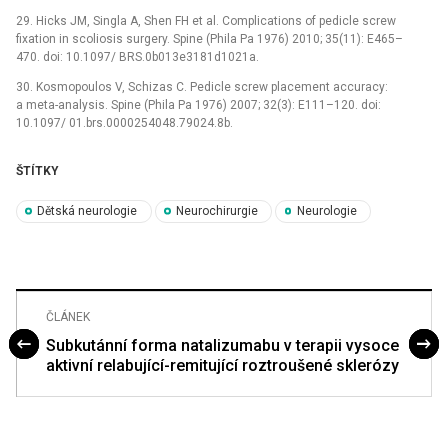
29. Hicks JM, Singla A, Shen FH et al. Complications of pedicle screw
fixation in scoliosis surgery. Spine (Phila Pa 1976) 2010; 35(11): E465–
470. doi: 10.1097/ BRS.0b013e3181d1021a.
30. Kosmopoulos V, Schizas C. Pedicle screw placement accuracy:
a meta-analysis. Spine (Phila Pa 1976) 2007; 32(3): E111–120. doi:
10.1097/ 01.brs.0000254048.79024.8b.
ŠTÍTKY
Dětská neurologie
Neurochirurgie
Neurologie
ČLÁNEK
Subkutánní forma natalizumabu v terapii vysoce
aktivní relabující-remitující roztroušené sklerózy