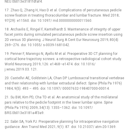
NEU.0b013e3181fdfaf4.
17. Zhao Q, Zhang H, Hao D et al. Complications of percutaneous pedicle
screw fixation in treating thoracolumbar and lumbar fracture. Med 2018;
97(29): e11560. doi: 10.1097/ md.0000000000011560.
18. Archavlis E, Ringel F, Kantelhardt S. Maintenance of integrity of upper
facet joints during simulated percutaneous pedicle screw insertion using
2D versus 3D planning. J Neurol Surg A Cent Eur Neurosurg 2019; 80(4):
269–276. doi: 10.1055/ s-0039-1681042.
19. Penner F, Marengo N, Ajello M et al. Preoperative 3D CT planning for
cortical bone trajectory screws: a retrospective radiological cohort study.
World Neurosurg 2019; 126: e1468–e1474. doi: 10.1016/
j.wneu.2019.03. 121.
20. Castellvi AE, Goldstein LA, Chan DP. Lumbosacral transitional vertebrae
and their relationship with lumbar extradural defect. Spine (Phila Pa 1976)
1984; 9(5): 493 –⁠ 495. doi: 10.1097/ 00007632-198407000-00014.
21. Su BW, Kim PD, Cha TD et al. An anatomical study of the mid-lateral
pars relative to the pedicle footprint in the lower lumbar spine. Spine
(Phila Pa 1976) 2009; 34(13): 1355–1362. doi: 10.1097/
BRS.0b013e3181a4f3a9.
22. Sabri SA, York PJ. Preoperative planning for intraoperative navigation
guidance. Ann Transl Med 2021; 9(1): 87. doi: 10.21037/ atm-20-1369.