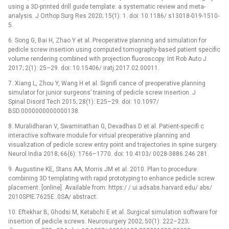
using a 3D-printed drill guide template: a systematic review and meta-
analysis. J Orthop Surg Res 2020; 15(1): 1. doi: 10.1186/ s13018-019-1510-
5.
6. Song G, Bai H, Zhao Y et al. Preoperative planning and simulation for
pedicle screw insertion using computed tomography-based patient specific
volume rendering combined with projection fluoroscopy. Int Rob Auto J
2017; 2(1): 25–29. doi: 10.15406/ iratj.2017.02.00011.
7. Xiang L, Zhou Y, Wang H et al. Signifi cance of preoperative planning
simulator for junior surgeons’ training of pedicle screw insertion. J
Spinal Disord Tech 2015; 28(1): E25–29. doi: 10.1097/
BSD.0000000000000138.
8. Muralidharan V, Swaminathan G, Devadhas D et al. Patient-specifi c
interactive software module for virtual preoperative planning and
visualization of pedicle screw entry point and trajectories in spine surgery.
Neurol India 2018; 66(6): 1766–1770. doi: 10.4103/ 0028-3886.246 281.
9. Augustine KE, Stans AA, Morris JM et al. 2010. Plan to procedure:
combining 3D templating with rapid prototyping to enhance pedicle screw
placement. [online]. Available from: https:/ / ui.adsabs.harvard.edu/ abs/
2010SPIE.7625E..0SA/ abstract.
10. Eftekhar B, Ghodsi M, Ketabchi E et al. Surgical simulation software for
insertion of pedicle screws. Neurosurgery 2002; 50(1): 222–223;