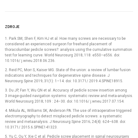
ZDROJE
1. Park SM, Shen F, Kim HJ et al. How many screws are necessary to be
considered an experienced surgeon for freehand placement of
thoracolumbar pedicle screws?: analysis using the cumulative summation
test for learning curve. World Neurosurg 2018; 118: e550–e556. doi:
10.1016/ j.wneu.2018.06.236.
2. Reid PC, Morr S, Kaiser MG. State of the union: a review of lumbar fusion
indications and techniques for degenerative spine disease. J
Neurosurg Spine 2019; 31(1): 1–14. doi: 10.3171/ 2019.4.SPINE18915.
3. Du JP, Fan Y, Wu QN et al. Accuracy of pedicle screw insertion among
3 image-guided navigation systems: systematic review and meta-analysis.
World Neurosurg 2018; 109 : 24–30. doi: 10.1016/ j.wneu.2017.07.154.
4. Mikula AL, Williams SK, Anderson PA. The use of intraoperative triggered
electromyography to detect misplaced pedicle screws: a systematic
review and metaanalysis. J Neurosurg Spine 2016; 24(4): 624–638. doi:
10.3171/ 2015.6.SPINE141323.
5. Yu C, Ou Y, Xie C et al. Pedicle screw placement in spinal neurosurgery