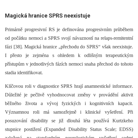
Magická hranice SPRS neexistuje
Primárně progresivní RS je definována progresivním průběhem
od počátku nemoci a SPRS svojí návazností na relaps-remitentní
fázi [38]. Magická hranice „přechodu do SPRS“ však neexistuje.
I přesto je zejména s ohledem k odlišným terapeutickým
přístupům v jednotlivých fázích nemoci snaha přechod do tohoto
stadia identifikovat.
Klíčovou roli v dia­gnostice SPRS hrají anamnestické informace.
Důležité je pečlivě vyhodnocovat změny v provádění aktivit
běžného života a vývoj fyzických i kognitivních kapacit.
Významnou roli má samozřejmě i klinické vyšetření. Při
posuzování disability se již dlouhá léta používá Kurtzkeho
stupnice postižení (Expanded Disability Status Scale; EDSS)
založená na standardním neurologickém vyšetření sedmi