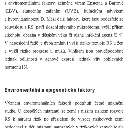
s enviromentálními faktory, zejména virem Epsteina a Barrové
(EBV), slunečním zářením (UVB), kuřáckým návykem
a hypovitaminózou D. Mezi další faktory, které jsou podezřelé ze
souvislosti s RS, patří složení střevního mikrobio­mu, vyšší příjem
alkoholu, obezita v dětském věku či různá infekční agens [3,4].
V neposlední řadě je třeba zmínit i vyšší riziko rozvoje RS u žen
a vyšší riziko progrese u mužů. Viníkem jsou pravděpodobně
jednak odlišnosti v genové expresi, jednak vliv pohlavních
hormonů [5].
Enviromentální a epigenetické faktory
Význam enviromentálních faktorů podtrhují četné migrační
studie. U dospělých migrantů ze zemí s nižším rizikem rozvoje
RS k nárůstu rizik po přesídlení do vysoce rizikových zemí
nedochází, u děti migrantů narozených v rizikových zemích je ale