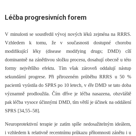
Léčba progresivních forem
V minulosti se soustředil vývoj nových léků zejména na RRRS.
Vzhledem k tomu, že v současnosti dostupné chorobu
modifikující léky (disease modifying drugs; DMD) cílí
dominantně na zánětlivou složku procesu, dosahují obecně u této
formy největšího efektu. Tím však zároveň oddalují nástup
sekundární progrese. Při přirozeném průběhu RRRS u 50 %
pacientů vyústila do SPRS po 10 letech, v éře DMD se tato doba
významně prodloužila. Čím dříve je léčba nasazena, obzvláště
pak léčba vysoce účinnými DMD, tím větší je účinek na oddálení
SPRS [34,55–58].
Neuroprotektivní terapie je zatím spíše nedosažitelným ideálem,
i vzhledem k relativně recentnímu průkazu přítomnosti zánětu i u