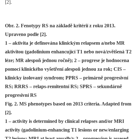
[2].
Obr. 2. Fenotypy RS na základě kritérií z roku 2013.
Upraveno podle [2].
1 – aktivita je definována klinickým relapsem a/nebo MR
aktivitou (gadolinium enhancující T1 nebo nová/zvětšená T2
léze; MR alespoň jednou ročně); 2 – progrese je hodnocena
pomocí klinického vyšetření alespoň jednou za rok; CIS –
klinicky izolovaný syndrom; PPRS – primárně progresivní
RS; RRRS – relaps-remitentní RS; SPRS – sekundárně
progresivní RS
Fig. 2. MS phenotypes based on 2013 criteria. Adapted from
[2].
1 – activity is determined by clinical relapses and/or MRI
activity (gadolinium-enhancing T1 lesions or new/enlarging
T2 lesions; MRI at least anually); 2 – progression is assesed