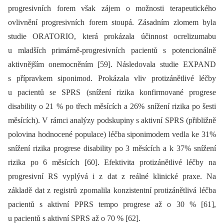
progresivních forem však zájem o možnosti terapeutického
ovlivnění progresivních forem stoupá. Zásadním zlomem byla
studie ORATORIO, která prokázala účinnost ocrelizumabu
u mladších primárně-progresivních pacientů s potencionálně
aktivnějším onemocněním [59]. Následovala studie EXPAND
s přípravkem siponimod. Prokázala vliv protizánětlivé léčby
u pacientů se SPRS (snížení rizika konfirmované progrese
disability o 21 % po třech měsících a 26% snížení rizika po šesti
měsících). V rámci analýzy podskupiny s aktivní SPRS (přibližně
polovina hodnocené populace) léčba siponimodem vedla ke 31%
snížení rizika progrese disability po 3 měsících a k 37% snížení
rizika po 6 měsících [60]. Efektivita protizánětlivé léčby na
progresivní RS vyplývá i z dat z reálné klinické praxe. Na
základě dat z registrů zpomalila konzistentní protizánětlivá léčba
pacientů s aktivní PPRS tempo progrese až o 30 % [61],
u pacientů s aktivní SPRS až o 70 % [62].