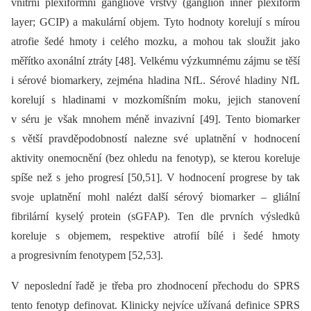
vnitřní plexiformní gangliové vrstvy (ganglion inner plexiform
layer; GCIP) a makulární objem. Tyto hodnoty korelují s mírou
atrofie šedé hmoty i celého mozku, a mohou tak sloužit jako
měřítko axonální ztráty [48]. Velkému výzkumnému zájmu se těší
i sérové bio­markery, zejména hladina NfL. Sérové hladiny NfL
korelují s hladinami v mozkomíšním moku, jejich stanovení
v séru je však mnohem méně invazivní [49]. Tento bio­marker
s větší pravděpodobností nalezne své uplatnění v hodnocení
aktivity onemocnění (bez ohledu na fenotyp), se kterou koreluje
spíše než s jeho progresí [50,51]. V hodnocení progrese by tak
svoje uplatnění mohl nalézt další sérový bio­marker –⁠ gliální
fibrilární kyselý protein (sGFAP). Ten dle prvních výsledků
koreluje s objemem, respektive atrofií bílé i šedé hmoty
a progresivním fenotypem [52,53].
V neposlední řadě je třeba pro zhodnocení přechodu do SPRS
tento fenotyp definovat. Klinicky nejvíce užívaná definice SPRS