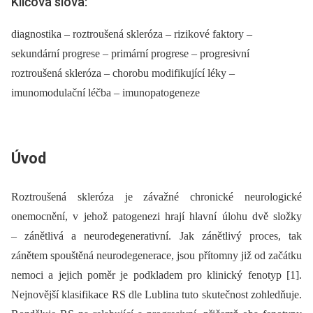
Klíčová slova:
diagnostika – roztroušená skleróza – rizikové faktory –
sekundární progrese – primární progrese – progresivní
roztroušená skleróza – chorobu modifikující léky –
imunomodulační léčba – imunopatogeneze
Úvod
Roztroušená skleróza je závažné chronické neurologické
onemocnění, v jehož patogenezi hrají hlavní úlohu dvě složky
–⁠ zánětlivá a neurodegenerativní. Jak zánětlivý proces, tak
zánětem spouštěná neurodegenerace, jsou přítomny již od začátku
nemoci a jejich poměr je podkladem pro klinický fenotyp [1].
Nejnovější klasifikace RS dle Lublina tuto skutečnost zohledňuje.