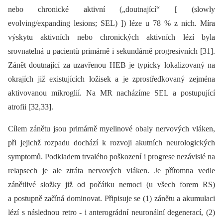
nebo chronické aktivní („doutnající“ [ (slowly
evolving/expanding lesions; SEL) ]) léze u 78 % z nich. Míra
výskytu aktivních nebo chronických aktivních lézí byla
srovnatelná u pacientů primárně i sekundárně progresivních [31].
Zánět doutnající za uzavřenou HEB je typicky lokalizovaný na
okrajích již existujících ložisek a je zprostředkovaný zejména
aktivovanou mikroglií. Na MR nacházíme SEL a postupující
atrofii [32,33].
Cílem zánětu jsou primárně myelinové obaly nervových vláken,
při jejichž rozpadu dochází k rozvoji akutních neurologických
symptomů. Podkladem trvalého poškození i progrese nezávislé na
relapsech je ale ztráta nervových vláken. Je přítomna vedle
zánětlivé složky již od počátku nemoci (u všech forem RS)
a postupně začíná dominovat. Připisuje se (1) zánětu a akumulaci
lézí s následnou retro -⁠ i anterográdní neuronální degenerací, (2)