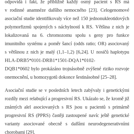
odpovídá i fakt, že přibližně každý osmý pacient s RS má
v rodinné anamnéze dalšího nemocného [23]. Celogenomové
asociační studie identifikovaly více než 150 jednonukleotidových
polymorfizmů spojených s náchylností k RS. Většina z nich je
lokalizovaná na 6. chromozomu spolu s geny pro funkce
imunitního systému a poměr šancí (odds ratio; OR) asociovaný
s většinou z nich je malý (1,1–1,2) [6,24]. U nosičů haplotypu
HLA-DRB5*0101-DRB1*1501-DQA1*0102-
DQB1*0602 bylo prokázáno trojnásobně zvýšené riziko rozvoje
onemocnění, u homozygotů dokonce šestinásobné [25–28].
Asociační studie se v posledních letech zabývaly i genetickými
rozdíly mezi relabující a progresivní RS. Ukázalo se, že kromě již
známých alel asociovaných s RS jsou u pacientů s primárně
progresivní RS (PPRS) častěji zastoupené navíc ještě genetické
varianty asociované obecně s dalšími neurodegenerativními
chorobami [29].