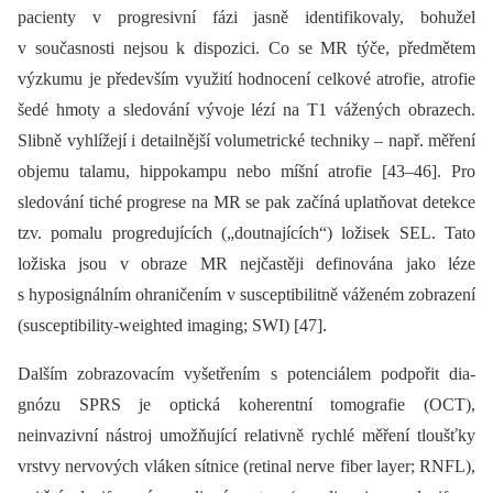
pacienty v progresivní fázi jasně identifikovaly, bohužel
v současnosti nejsou k dispozici. Co se MR týče, předmětem
výzkumu je především využití hodnocení celkové atrofie, atrofie
šedé hmoty a sledování vývoje lézí na T1 vážených obrazech.
Slibně vyhlížejí i detailnější volumetrické techniky –⁠ např. měření
objemu talamu, hippokampu nebo míšní atrofie [43–46]. Pro
sledování tiché progrese na MR se pak začíná uplatňovat detekce
tzv. pomalu progredujících („doutnajících“) ložisek SEL. Tato
ložiska jsou v obraze MR nejčastěji definována jako léze
s hyposignálním ohraničením v susceptibilitně váženém zobrazení
(susceptibility-weight­ed imaging; SWI) [47].
Dalším zobrazovacím vyšetřením s potenciálem podpořit dia­
gnózu SPRS je optická koherentní tomografie (OCT),
neinvazivní nástroj umožňující relativně rychlé měření tloušťky
vrstvy nervových vláken sítnice (retinal nerve fiber layer; RNFL),