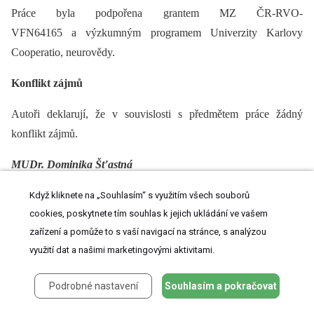
Práce byla podpořena grantem MZ ČR-RVO-
VFN64165 a výzkumným programem Univerzity Karlovy
Cooperatio, neurovědy.
Konflikt zájmů
Autoři deklarují, že v souvislosti s předmětem práce žádný
konflikt zájmů.
MUDr. Dominika Šťastná
Neurologická klinika a Centrum
Když kliknete na „Souhlasím“ s využitím všech souborů
klinických neurověd
cookies, poskytnete tím souhlas k jejich ukládání ve vašem
1. LF UK a VFN v Praze
zařízení a pomůže to s vaší navigací na stránce, s analýzou
Kateřinská 30
využití dat a našimi marketingovými aktivitami.
120 00 Praha 2
e-mail:
dominika.stastna@vfn.cz
Podrobné nastavení
Souhlasím a pokračovat
Přijato k recenzi: 9. 9. 2022