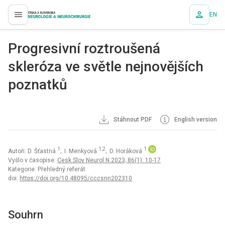
EN
proLékaře.cz
Progresivní roztroušená
skleróza ve světle nejnovějších
poznatků
Stáhnout PDF
English version
1
1,2
1
Autoři: D. Šťastná
; I. Menkyová
; D. Horáková
Vyšlo v časopise:
Cesk Slov Neurol N 2023; 86(1): 10-17
Kategorie: Přehledný referát
doi:
https://doi.org/10.48095/cccsnn202310
Souhrn