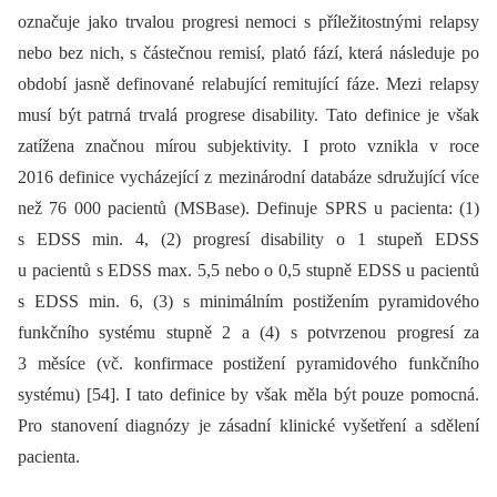
označuje jako trvalou progresi nemoci s příležitostnými relapsy
nebo bez nich, s částečnou remisí, plató fází, která následuje po
období jasně definované relabující remitující fáze. Mezi relapsy
musí být patrná trvalá progrese disability. Tato definice je však
zatížena značnou mírou subjektivity. I proto vznikla v roce
2016 definice vycházející z mezinárodní databáze sdružující více
než 76 000 pacientů (MSBase). Definuje SPRS u pacienta: (1)
s EDSS min. 4, (2) progresí disability o 1 stupeň EDSS
u pacientů s EDSS max. 5,5 nebo o 0,5 stupně EDSS u pacientů
s EDSS min. 6, (3) s minimálním postižením pyramidového
funkčního systému stupně 2 a (4) s potvrzenou progresí za
3 měsíce (vč. konfirmace postižení pyramidového funkčního
systému) [54]. I tato definice by však měla být pouze pomocná.
Pro stanovení dia­gnózy je zásadní klinické vyšetření a sdělení
pacienta.