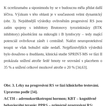
K ocrelizumabu a siponimodu by se v budoucnu měla přidat další
léčiva. Výzkum v této oblasti je v současnosti velmi dynamický
(obr. 3). Nejslibnější výsledky ovlivněním progresivní RS jsou
zatím spojeny s inhibitory Brutonovy tyrozinkinázy (BTK
inhibitory) působícími na mikroglii i B lymfocyty –⁠ tedy mající
potenciál ovlivňovat zánět i centrálně. Nalézt neuroprotektivní
terapii se však bohužel stále nedaří. Nejpříznivějších výsledků
bylo dosaženo u ibudilastu, klinická studie SPRINT-MS ve fázi II
prokázala snížení atrofie šedé hmoty ve srovnání s placebem o
35 % a snížení celkové mozkové atrofie o 20 % [34,63].
Obr. 3. Léky na progresivní RS ve fázi klinického testování.
Upraveno podle [34].
ACTH – adrenokortikotropní hormon; KBT – kognitivně
behaviorální terapie; PPRS – primárně progresivní RS;