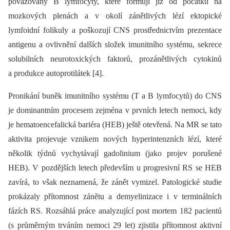
považovány B lymfocyty, které formují již od počátku na
mozkových plenách a v okolí zánětlivých lézí ektopické
lymfoidní folikuly a poškozují CNS prostřednictvím prezentace
antigenu a ovlivnění dalších složek imunitního systému, sekrece
solubilních neurotoxických faktorů, prozánětlivých cytokinů
a produkce autoprotilátek [4].
Pronikání buněk imunitního systému (T a B lymfocytů) do CNS
je dominantním procesem zejména v prvních letech nemoci, kdy
je hematoencefalická bariéra (HEB) ještě otevřená. Na MR se tato
aktivita projevuje vznikem nových hyperintenzních lézí, které
několik týdnů vychytávají gadolinium (jako projev porušené
HEB). V pozdějších letech především u progresivní RS se HEB
zavírá, to však neznamená, že zánět vymizel. Patologické studie
prokázaly přítomnost zánětu a demyelinizace i v terminálních
fázích RS. Rozsáhlá práce analyzující post mortem 182 pacientů
(s průměrným trváním nemoci 29 let) zjistila přítomnost aktivní