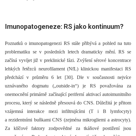
Imunopatogeneze: RS jako kontinuum?
Poznatků o imunopatogenezi RS stále přibývá a pohled na tuto
problematiku se v posledních letech dramaticky mění. RS se
začíná vyvíjet již v preklinické fázi. Zvýšení sérové koncentrace
lehkých řetězců neurofilament (NfL) klinickou manifestaci RS
předchází v průměru 6 let [30]. Dle v současnosti nejvíce
uznávaného dogmatu („outside-in“) je RS považována za
onemocnění primárně začínající periferní aktivací autoimunitního
procesu, který se následně přesouvá do CNS. Důležitá je přitom
vzájemná interakce mezi infiltrujícími (T i B lymfocyty)
a rezidentními buňkami CNS (zejména mikrogliemi a astrocyty).
Za klíčové faktory zodpovědné za tkáňové postižení jsou