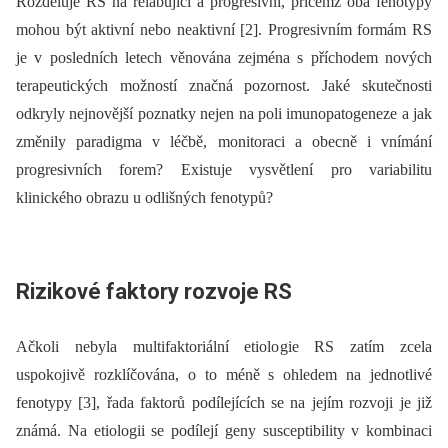
Rozděluje RS na relabující a progresivní, přičemž oba fenotypy
mohou být aktivní nebo neaktivní [2]. Progresivním formám RS
je v posledních letech věnována zejména s příchodem nových
terapeutických možností značná pozornost. Jaké skutečnosti
odkryly nejnovější poznatky nejen na poli imunopatogeneze a jak
změnily paradigma v léčbě, monitoraci a obecně i vnímání
progresivních forem? Existuje vysvětlení pro variabilitu
klinického obrazu u odlišných fenotypů?
Rizikové faktory rozvoje RS
Ačkoli nebyla multifaktoriální etiologie RS zatím zcela
uspokojivě rozklíčována, o to méně s ohledem na jednotlivé
fenotypy [3], řada faktorů podílejících se na jejím rozvoji je již
známá. Na etiologii se podílejí geny susceptibility v kombinaci