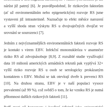
nárůst již patrný [6]. Je pravděpodobné, že rizikovým faktorům
(ať už enviromentálním nebo epigenetickým) rozvoje RS jsme
vystaveni již intrauterinně. Naznačuje to efekt měsíce narození
a vyšší shoda stran výskytu RS u dvojvaječných dvojčat ve
srovnání se sourozenci [7].
Jedním z nejvýznamnějších enviromentálních faktorů rozvoje RS
je kontakt s virem EBV. Infekční mononukleóza v anamnéze
riziko RS až zdvojnásobuje [8,9]. Z rozsáhlé studie využívající
data 10 milionů amerických armádních rekrutů pak vyplývá 32×
vyšší riziko rozvoje RS u osob se serologicky prokázaným
kontaktem s EBV. Možná se tak otevírají dveře k prevenci RS
[10]. Na druhou stranu, EBV je v naší populaci vysoce
prevalentní (až 99 %), což svědčí o tom, že ke vzniku RS je nutná
přítomnost dalších rizikových faktorů [11].