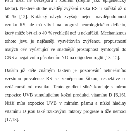
Patří mezi ně bezesporu i kouření (zřejmě jako epigenetický
faktor). Ně­kte­ré studie uvádějí zvýšení rizika RS u kuřáků až o
50 % [12]. Kuřácký návyk zvyšuje nejen pravděpodobnost
vzniku RS, ale má vliv i na progresi neurologického deficitu,
který může být až o 40 % rychlejší než u nekuřáků. Mechanizmus
tohoto jevu je nejčastěji vysvětlován zvýšenou propustností
malých cév vyúsťující ve snadnější prostupnost lymfocytů do
CNS a negativním působením NO na oligodendroglii [13–15].
Dalším již déle známým faktem je pozorování nelineárního
vzestupu prevalence RS se zeměpisnou šířkou, respektive se
vzdáleností od rovníku. Tento gradient silně koreluje s mírou
expozice UVB stimulujícímu kožní produkci vitamínu D [6,16].
Nižší míra expozice UVB v mírném pásmu a nízké hladiny
vitamínu D jsou také rizikovými faktory progrese a tíže nemoci
[17,18].