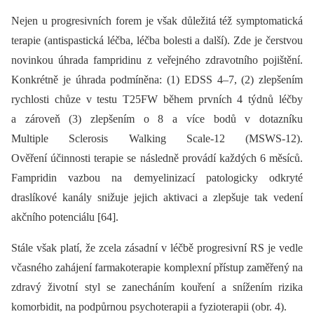
Nejen u progresivních forem je však důležitá též symptomatická
terapie (antispastická léčba, léčba bolesti a další). Zde je čerstvou
novinkou úhrada fampridinu z veřejného zdravotního pojištění.
Konkrétně je úhrada podmíněna: (1) EDSS 4–7, (2) zlepšením
rychlosti chůze v testu T25FW během prvních 4 týdnů léčby
a zároveň (3) zlepšením o 8 a více bodů v dotazníku
Multiple Sclerosis Walking Scale-12 (MSWS-12).
Ověření účinnosti terapie se následně provádí každých 6 měsíců.
Fampridin vazbou na demyelinizací patologicky odkryté
draslíkové kanály snižuje jejich aktivaci a zlepšuje tak vedení
akčního potenciálu [64].
Stále však platí, že zcela zásadní v léčbě progresivní RS je vedle
včasného zahájení farmakoterapie komplexní přístup zaměřený na
zdravý životní styl se zanecháním kouření a snížením rizika
komorbidit, na podpůrnou psychoterapii a fyzioterapii (obr. 4).