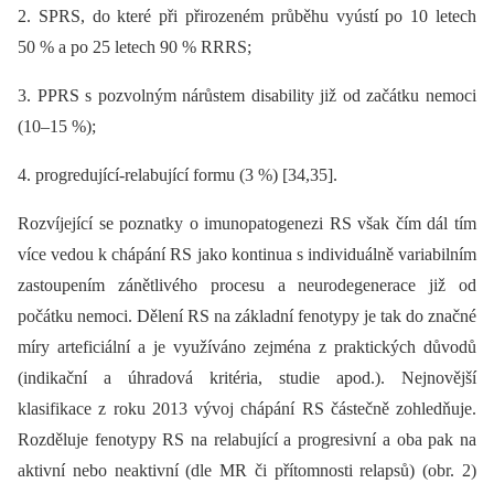
2. SPRS, do které při přirozeném průběhu vyústí po 10 letech
50 % a po 25 letech 90 % RRRS;
3. PPRS s pozvolným nárůstem disability již od začátku nemoci
(10–15 %);
4. progredující-relabující formu (3 %) [34,35].
Rozvíjející se poznatky o imunopatogenezi RS však čím dál tím
více vedou k chápání RS jako kontinua s individuálně variabilním
zastoupením zánětlivého procesu a neurodegenerace již od
počátku nemoci. Dělení RS na základní fenotypy je tak do značné
míry arteficiální a je využíváno zejména z praktických důvodů
(indikační a úhradová kritéria, studie apod.). Nejnovější
klasifikace z roku 2013 vývoj chápání RS částečně zohledňuje.
Rozděluje fenotypy RS na relabující a progresivní a oba pak na
aktivní nebo neaktivní (dle MR či přítomnosti relapsů) (obr. 2)