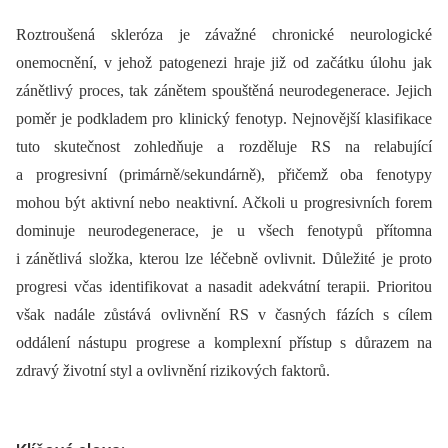
Roztroušená skleróza je závažné chronické neurologické
onemocnění, v jehož patogenezi hraje již od začátku úlohu jak
zánětlivý proces, tak zánětem spouštěná neurodegenerace. Jejich
poměr je podkladem pro klinický fenotyp. Nejnovější klasifikace
tuto skutečnost zohledňuje a rozděluje RS na relabující
a progresivní (primárně/sekundárně), přičemž oba fenotypy
mohou být aktivní nebo neaktivní. Ačkoli u progresivních forem
dominuje neurodegenerace, je u všech fenotypů přítomna
i zánětlivá složka, kterou lze léčebně ovlivnit. Důležité je proto
progresi včas identifikovat a nasadit adekvátní terapii. Prioritou
však nadále zůstává ovlivnění RS v časných fázích s cílem
oddálení nástupu progrese a komplexní přístup s důrazem na
zdravý životní styl a ovlivnění rizikových faktorů.