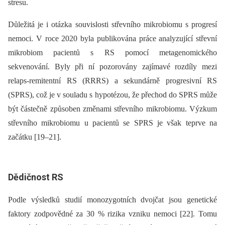
stresu.
Důležitá je i otázka souvislosti střevního mikrobio­mu s progresí
nemoci. V roce 2020 byla publikována práce analyzující střevní
mikrobio­m pacientů s RS pomocí metagenomického
sekvenování. Byly při ní pozorovány zajímavé rozdíly mezi
relaps-remitentní RS (RRRS) a sekundárně progresivní RS
(SPRS), což je v souladu s hypotézou, že přechod do SPRS může
být částečně způsoben změnami střevního mikrobio­mu. Výzkum
střevního mikrobio­mu u pacientů se SPRS je však teprve na
začátku [19–21].
Dědičnost RS
Podle výsledků studií monozygotních dvojčat jsou genetické
faktory zodpovědné za 30 % rizika vzniku nemoci [22]. Tomu