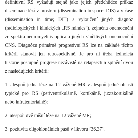
definitivní RS vyžadují stejně jako jejich předchůdce průkaz
diseminace lézí v prostoru (dissemination in space; DIS) a v čase
(dissemination in time; DIT) a vyloučení jiných dia­gnóz
(radiologických i klinických „RS mimics“), zejména onemocnění
ze spektra neuromyelitis optica a jiných zánětlivých onemocnění
CNS. Dia­gnózu primárně progresivní RS lze na základě těchto
kritérií stanovit jen retrospektivně. Je pro ni třeba jednoletá
historie postupné progrese nezávislé na relapsech a splnění dvou
z následujících kritérií:
1. alespoň jedna léze na T2 vážené MR v alespoň jedné oblasti
typické pro RS (periventrikulárně, kortikálně, juxtakortikálně
nebo infratentoriálně);
2. alespoň dvě míšní léze na T2 vážené MR;
3. pozitivita oligoklonálních pásů v likvoru [36,37].