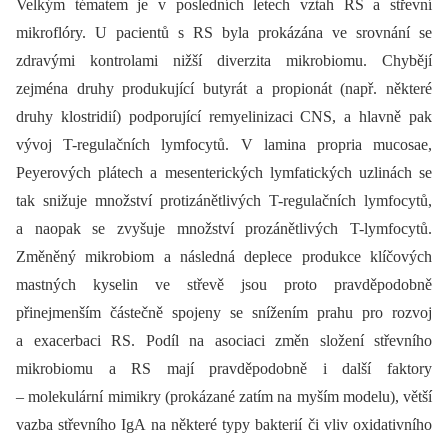
Velkým tématem je v posledních letech vztah RS a střevní
mikroflóry. U pacientů s RS byla prokázána ve srovnání se
zdravými kontrolami nižší diverzita mikrobio­mu. Chybějí
zejména druhy produkující butyrát a propionát (např. ně­kte­ré
druhy klostridií) podporující remyelinizaci CNS, a hlavně pak
vývoj T-regulačních lymfocytů. V lamina propria mucosae,
Peyerových plátech a mesenterických lymfatických uzlinách se
tak snižuje množství protizánětlivých T-regulačních lymfocytů,
a naopak se zvyšuje množství prozánětlivých T-lymfocytů.
Změněný mikrobio­m a následná deplece produkce klíčových
mastných kyselin ve střevě jsou proto pravděpodobně
přinejmenším částečně spojeny se snížením prahu pro rozvoj
a exacerbaci RS. Podíl na asociaci změn složení střevního
mikrobio­mu a RS mají pravděpodobně i další faktory
–⁠ molekulární mimikry (prokázané zatím na myším modelu), větší
vazba střevního IgA na ně­kte­ré typy bakterií či vliv oxidativního