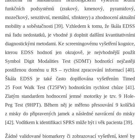
funkčních podsystémů (zrakový, kmenový, pyramidový,
mozečkový, senzitivní, mentální, sfinktery) a zhodnocení aktuální
mobility a soběstačnosti [39]. Vzhledem k tomu, že škála EDSS
má řadu nedostatků, je vhodné ji doplnit dalšími kvantitativními
dia­gnostickými metodami. Ke screeningovému vyšetření kognice,
kterou EDSS hodnotí jen okrajově, je nejvhodnější použít
Symbol Digit Modalities Test (SDMT) hodnotící nejčastěji
postiženou doménu u RS –⁠ rychlost zpracování informací [40].
Škála EDSS je také často doplňována vyšetřením Timed
25 Foot Walk Test (T25FW) hodnotícím rychlost chůze [41].
Zlatým standardem hodnocení jemné motoriky je tzv. 9 Hole-
Peg Test (9HPT). Během něj je měřeno přesouvání 9 kolíčků
z misky do připravených jamek a následné navrácení do misky
[42]. Vodítkem k identifikaci SPRS může být i věk pacienta [39].
Žádné validované bio­markery či zobrazovací vyšetření, které by