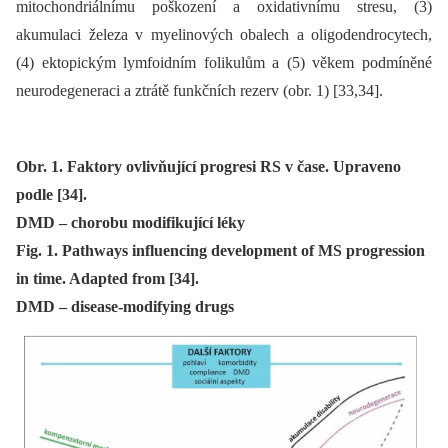
mitochondriálnímu poškození a oxidativnímu stresu, (3)
akumulaci železa v myelinových obalech a oligodendrocytech,
(4) ektopickým lymfoidním folikulům a (5) věkem podmíněné
neurodegeneraci a ztrátě funkčních rezerv (obr. 1) [33,34].
Obr. 1. Faktory ovlivňující progresi RS v čase. Upraveno
podle [34].
DMD – chorobu modifikující léky
Fig. 1. Pathways influencing development of MS progression
in time. Adapted from [34].
DMD – disease-modifying drugs