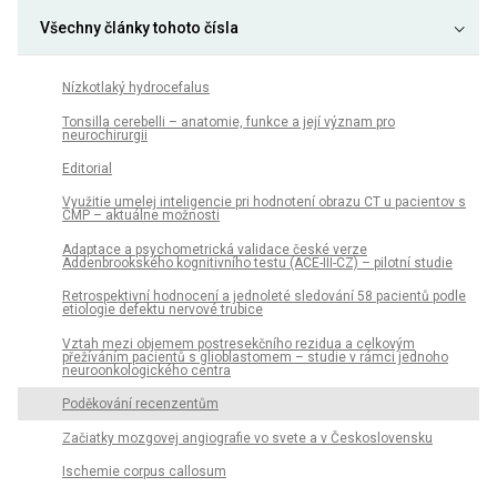
Všechny články tohoto čísla
Nízkotlaký hydrocefalus
Tonsilla cerebelli – anatomie, funkce a její význam pro
neurochirurgii
Editorial
Využitie umelej inteligencie pri hodnotení obrazu CT u pacientov s
CMP – aktuálne možnosti
Adaptace a psychometrická validace české verze
Addenbrookského kognitivního testu (ACE-III-CZ) – pilotní studie
Retrospektivní hodnocení a jednoleté sledování 58 pacientů podle
etiologie defektu nervové trubice
Vztah mezi objemem postresekčního rezidua a celkovým
přežíváním pacientů s glioblastomem – studie v rámci jednoho
neuroonkologického centra
Poděkování recenzentům
Začiatky mozgovej angiografie vo svete a v Československu
Ischemie corpus callosum