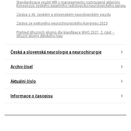
Standardizace využití MR v managementu roztroušené sklerózy.
Konsenzus českého expertního radiologicko-neurologického panelu
Zpráva o 36. českém a slovenském neurologickém sjezdu
Zpráva ze světového neurochirurgického kongresu 2023
Přehled difuzních gliomů dle klasifikace WHO 2021, 2. část –
difuzní gliomy dětského typu
Česká a slovenská neurologie a neurochirurgie
Archiv čísel
Aktuální číslo
Informace o časopisu