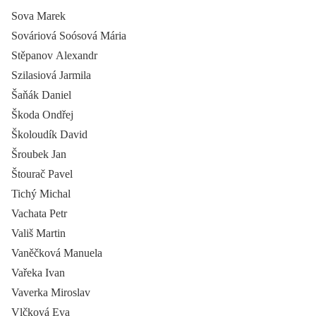
Sova Marek
Sováriová Soósová Mária
Stěpanov Alexandr
Szilasiová Jarmila
Šaňák Daniel
Škoda Ondřej
Školoudík David
Šroubek Jan
Štourač Pavel
Tichý Michal
Vachata Petr
Vališ Martin
Vaněčková Manuela
Vařeka Ivan
Vaverka Miroslav
Vlčková Eva