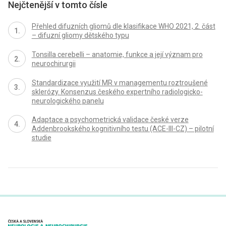
Nejčtenější v tomto čísle
Přehled difuzních gliomů dle klasifikace WHO 2021, 2. část
– difuzní gliomy dětského typu
Tonsilla cerebelli – anatomie, funkce a její význam pro
neurochirurgii
Standardizace využití MR v managementu roztroušené
sklerózy. Konsenzus českého expertního radiologicko-
neurologického panelu
Adaptace a psychometrická validace české verze
Addenbrookského kognitivního testu (ACE-III-CZ) – pilotní
studie
proLékaře.cz