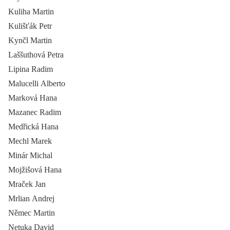
Kuliha Martin
Kulišťák Petr
Kynčl Martin
Laššuthová Petra
Lipina Radim
Malucelli Alberto
Marková Hana
Mazanec Radim
Medřická Hana
Mechl Marek
Minár Michal
Mojžišová Hana
Mraček Jan
Mrlian Andrej
Němec Martin
Netuka David