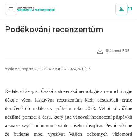
EN
proLékaře.cz
Poděkování recenzentům
Stáhnout PDF
Vyšlo v časopise:
Cesk Slov Neurol N 2024; 87(1): 6
Redakce časopisu Česká a slovenská neurologie a neurochirurgie
děkuje všem laskavým recenzentům kteří posuzovali práce
doručené do redakce v průběhu roku 2023. Velmi si vážíme
nezištné pomoci a času, který jste věnovali hodnocení příspěvků
a snaze zvýšit odbornou kvalitu našeho časopisu. Pevně věříme
že budeme moci využívat Vašich odborných vědomostí