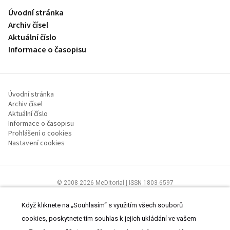
Úvodní stránka
Archiv čísel
Aktuální číslo
Informace o časopisu
Úvodní stránka
Archiv čísel
Aktuální číslo
Informace o časopisu
Prohlášení o cookies
Nastavení cookies
© 2008-2026 MeDitorial | ISSN 1803-6597
Stránky proLékaře.cz jsou určeny výhradně odborníkům ve
zdravotnictví.
Čtěte prohlášení
a
Zásady zpracování osobních údajů
.
Když kliknete na „Souhlasím“ s využitím všech souborů
cookies, poskytnete tím souhlas k jejich ukládání ve vašem