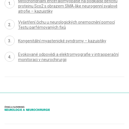
Mitochondriální encefalomyopatie na podkladě deficitu
proteinu Sco2 s obrazem SMA‑like neurogenní svalové
atrofie – kazuistiky
Vyšetření čichu u neurologických onemocnění pomocí
Testu parfémovaných fixů
Kongenitální myastenické syndromy – kazuistiky
Evokované odpovědi a elektromyografie v intraoperační
monitoraci v neurochirurgii
proLékaře.cz