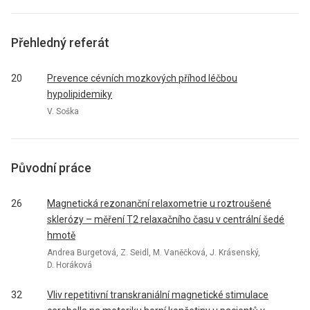
Přehledný referát
20
Prevence cévních mozkových příhod léčbou
hypolipidemiky
V. Soška
Původní práce
26
Magnetická rezonanční relaxometrie u roztroušené
sklerózy – měření T2 relaxačního času v centrální šedé
hmotě
Andrea Burgetová, Z. Seidl, M. Vaněčková, J. Krásenský,
D. Horáková
32
Vliv repetitivní transkraniální magnetické stimulace