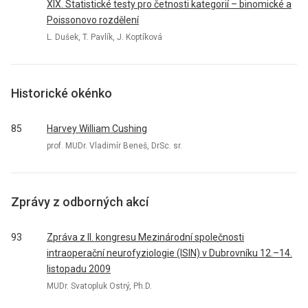
XIX. Statistické testy pro četnosti kategorií – binomické a
Poissonovo rozdělení
L. Dušek, T. Pavlík, J. Koptíková
Historické okénko
85
Harvey William Cushing
prof. MUDr. Vladimír Beneš, DrSc. sr.
Zprávy z odborných akcí
93
Zpráva z II. kongresu Mezinárodní společnosti
intraoperační neurofyziologie (ISIN) v Dubrovníku 12.–14.
listopadu 2009
MUDr. Svatopluk Ostrý, Ph.D.