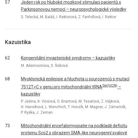
57
Jeden rok po hluboké mozkové stimulaci pacientů s
Parkinsonovou nemocí – neuropsychologické výsledky
S. Telecká, M. Baláž, I. Rektorová, Z. Fanfrdlová, I. Rektor
Kazuistika
62
Kongenitální myastenické syndromy – kazuistiky
M. Adamovičova, D. Šišková
68
Myoklonická epilepsie a hluchota u sourozenců s mutací
Ser(UCN)
7512T>C v genu pro mitochondriální tRNA
–
kazuistiky
P. Ješina, K. Vinšová, O. Brantová, M. Tesařová, Z. Hájková,
H. Hansíková, L. Wenchich, T. Honzík, M. Magner, J. Zámečník,
P. Ryška, J. Zeman
73
Mitochondriální encefalomyopatie na podkladě deficitu
proteinu Sco2 s obrazem SMA‑like neurogenní svalové