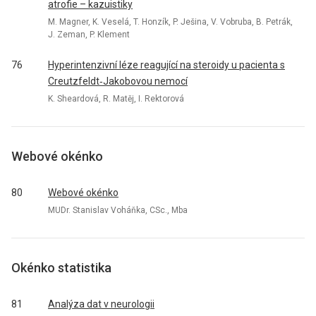
atrofie – kazuistiky
M. Magner, K. Veselá, T. Honzík, P. Ješina, V. Vobruba, B. Petrák,
J. Zeman, P. Klement
76
Hyperintenzivní léze reagující na steroidy u pacienta s
Creutzfeldt‑Jakobovou nemocí
K. Sheardová, R. Matěj, I. Rektorová
Webové okénko
80
Webové okénko
MUDr. Stanislav Voháňka, CSc., Mba
Okénko statistika
81
Analýza dat v neurologii