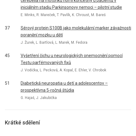
cerebella na motoriku horní končetiny u pacientů v
iniciálním stadiu Parkinsonovy nemoci – pilotní studie
E. Minks, R. Mareček, T. Pavlík, K. Chroust, M. Bareš
37
Sérový protein S100B jako molekulární marker závažnosti
poranění mozku u dětí
J. Žurek, L. Bartlová, L. Marek, M. Fedora
45
Vyšetření čichu u neurologických onemocnění pomocí
Testu parfémovaných fixů
J. Vodička, L. Pecková, A. Kopal, E. Ehler, V. Chrobok
51
Diabetická neuropatia u detí a adolescentov –
prospektívna 5-ročná štúdia
G. Hajaš, J. Jakubička
Krátké sdělení