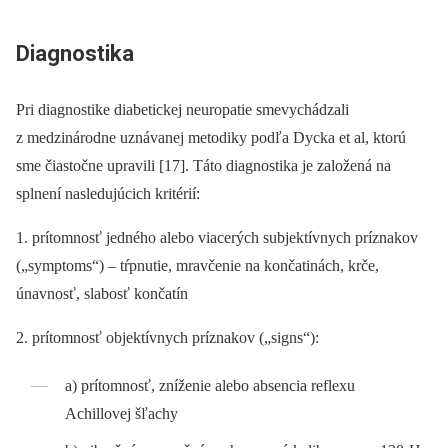
Diagnostika
Pri diagnostike diabetickej neuropatie smevychádzali
z medzinárodne uznávanej metodiky podľa Dycka et al, ktorú
sme čiastočne upravili [17]. Táto diagnostika je založená na
splnení nasledujúcich kritérií:
1. prítomnosť jedného alebo viacerých subjektívnych príznakov
(„symptoms“) –⁠ tŕpnutie, mravčenie na končatinách, krče,
únavnosť, slabosť končatín
2. prítomnosť objektívnych príznakov („signs“):
a) prítomnosť, zníženie alebo absencia reflexu
Achillovej šľachy