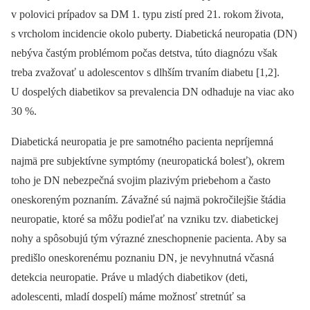
v polovici prípadov sa DM 1. typu zistí pred 21. rokom života,
s vrcholom incidencie okolo puberty. Diabetická neuropatia (DN)
nebýva častým problémom počas detstva, túto diagnózu však
treba zvažovať u adolescentov s dlhším trvaním diabetu [1,2].
U dospelých diabetikov sa prevalencia DN odhaduje na viac ako
30 %.
Diabetická neuropatia je pre samotného pacienta nepríjemná
najmä pre subjektívne symptómy (neuropatická bolesť), okrem
toho je DN nebezpečná svojim plazivým priebehom a často
oneskoreným poznaním. Závažné sú najmä pokročilejšie štádia
neuropatie, ktoré sa môžu podieľať na vzniku tzv. diabetickej
nohy a spôsobujú tým výrazné zneschopnenie pacienta. Aby sa
predišlo oneskorenému poznaniu DN, je nevyhnutná včasná
detekcia neuropatie. Práve u mladých diabetikov (deti,
adolescenti, mladí dospelí) máme možnosť stretnúť sa