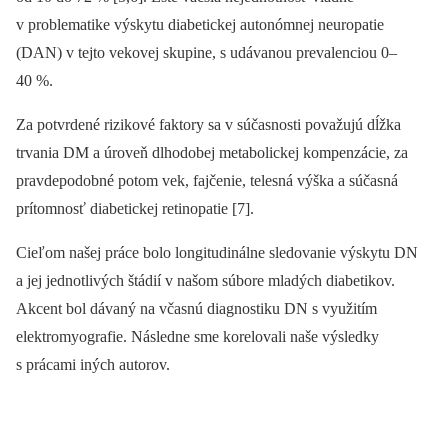
v problematike výskytu diabetickej autonómnej neuropatie
(DAN) v tejto vekovej skupine, s udávanou prevalenciou 0–
40 %.
Za potvrdené rizikové faktory sa v súčasnosti považujú dĺžka
trvania DM a úroveň dlhodobej metabolickej kompenzácie, za
pravdepodobné potom vek, fajčenie, telesná výška a súčasná
prítomnosť diabetickej retinopatie [7].
Cieľom našej práce bolo longitudinálne sledovanie výskytu DN
a jej jednotlivých štádií v našom súbore mladých diabetikov.
Akcent bol dávaný na včasnú diagnostiku DN s využitím
elektromyografie. Následne sme korelovali naše výsledky
s prácami iných autorov.