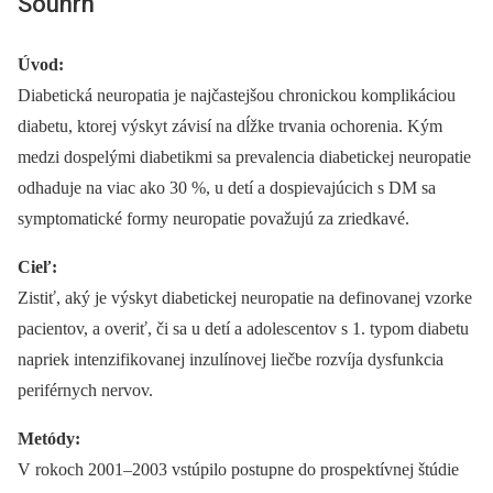
Souhrn
Úvod:
Diabetická neuropatia je najčastejšou chronickou komplikáciou
diabetu, ktorej výskyt závisí na dĺžke trvania ochorenia. Kým
medzi dospelými diabetikmi sa prevalencia diabetickej neuropatie
odhaduje na viac ako 30 %, u detí a dospievajúcich s DM sa
symptomatické formy neuropatie považujú za zriedkavé.
Cieľ:
Zistiť, aký je výskyt diabetickej neuropatie na definovanej vzorke
pacientov, a overiť, či sa u detí a adolescentov s 1. typom diabetu
napriek intenzifikovanej inzulínovej liečbe rozvíja dysfunkcia
periférnych nervov.
Metódy:
V rokoch 2001–2003 vstúpilo postupne do prospektívnej štúdie