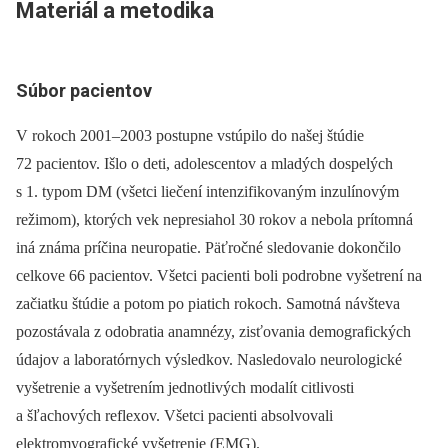
Materiál a metodika
Súbor pacientov
V rokoch 2001–2003 postupne vstúpilo do našej štúdie
72 pacientov. Išlo o deti, adolescentov a mladých dospelých
s 1. typom DM (všetci liečení intenzifikovaným inzulínovým
režimom), ktorých vek nepresiahol 30 rokov a nebola prítomná
iná známa príčina neuropatie. Päťročné sledovanie dokončilo
celkove 66 pacientov. Všetci pacienti boli podrobne vyšetrení na
začiatku štúdie a potom po piatich rokoch. Samotná návšteva
pozostávala z odobratia anamnézy, zisťovania demografických
údajov a laboratórnych výsledkov. Nasledovalo neurologické
vyšetrenie a vyšetrením jednotlivých modalít citlivosti
a šľachových reflexov. Všetci pacienti absolvovali
elektromyografické vyšetrenie (EMG).