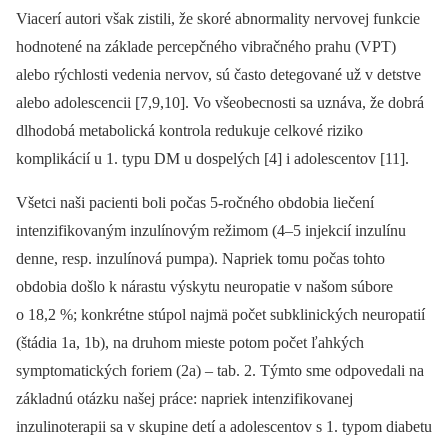
Viacerí autori však zistili, že skoré abnormality nervovej funkcie
hodnotené na základe percepčného vibračného prahu (VPT)
alebo rýchlosti vedenia nervov, sú často detegované už v detstve
alebo adolescencii [7,9,10]. Vo všeobecnosti sa uznáva, že dobrá
dlhodobá metabolická kontrola redukuje celkové riziko
komplikácií u 1. typu DM u dospelých [4] i adolescentov [11].
Všetci naši pacienti boli počas 5-ročného obdobia liečení
intenzifikovaným inzulínovým režimom (4–5 injekcií inzulínu
denne, resp. inzulínová pumpa). Napriek tomu počas tohto
obdobia došlo k nárastu výskytu neuropatie v našom súbore
o 18,2 %; konkrétne stúpol najmä počet subklinických neuropatií
(štádia 1a, 1b), na druhom mieste potom počet ľahkých
symptomatických foriem (2a) –⁠ tab. 2. Týmto sme odpovedali na
základnú otázku našej práce: napriek intenzifikovanej
inzulinoterapii sa v skupine detí a adolescentov s 1. typom diabetu