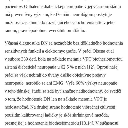
pacientov. Odhalenie diabetickej neuropatie v jej včasnom štádiu
má preventívny význam, keďže nám neurológom poskytuje
možnosť zasiahnuť do rozvíjajúceho sa ochorenia ešte v jeho
ranom, pravdepodobne reverzibilnom štádiu.
Včasná diagnostika DN sa nezaobíde bez dôkladného hodnotenia
senzitívnych funkcií a elektromyografie. V práci Olsena et al
v súbore 339 detí, bola na základe merania VPT bio­thesiometriou
zistená diabetická neuropatia u 62,5 % z nich [12]. Oproti našej
práci sa však nebrali do úvahy ďalšie objektívne prejavy
neuropatie, nerobilo sa ani EMG. Vyše 60% výskyt neuropatie
v tejto dánskej štúdii sa zdá byť značne nadhodnotený, čo svedčí
o tom, že hodnotenie DN len na základe merania VPT je
nedostatočné. Na druhej strane hodnotenie vibračnej citlivosti
použitím kalibrovanej ladičky je skôr skríningová metóda,
presnejšie je hodnotenie bio­thesiometriou [13,14]. V súčasnosti