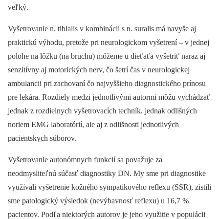
veľký.
Vyšetrovanie n. tibialis v kombinácii s n. suralis má navyše aj
praktickú výhodu, pretože pri neurologickom vyšetrení –⁠ v jednej
polohe na lôžku (na bruchu) môžeme u dieťaťa vyšetriť naraz aj
senzitívny aj motorických nerv, čo šetrí čas v neurologickej
ambulancii pri zachovaní čo naj­vyššieho diagnostického prínosu
pre lekára. Rozdiely medzi jednotlivými autormi môžu vychádzať
jednak z rozdielnych vyšetrovacích techník, jednak odlišných
noriem EMG laboratórií, ale aj z odlišnosti jednotlivých
pacientskych súborov.
Vyšetrovanie autonómnych funkcií sa považuje za
neodmysliteľnú súčasť diagnostiky DN. My sme pri diagnostike
využívali vyšetrenie kožného sympatikového reflexu (SSR), zistili
sme patologický výsledok (nevýbavnosť reflexu) u 16,7 %
pacientov. Podľa niektorých autorov je jeho využitie v populácii