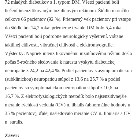
72 mladých diabetikov s 1. typom DM. Všetci pacienti boli
liečení intenzifikovaným inzulínovým režimom. Štúdiu ukončilo
celkove 66 pacientov (92 %). Priemerný vek pacientov pri vstupe
do štúdie bol 14,2 roka; priemerné trvanie DM bolo 5,4 roka.
Všetci pacienti boli podrobne neurologicky vyšetrení, vrátane
taktilnej citlivosti, vibračnej citlivosti a elektromyografie.
Výsledky: Napriek intenzifikovanému inzulínovému režimu došlo
počas 5-ročného sledovania k nárastu výskytu diabetickej
neuropatie z 24,2 na 42,4 %. Podiel pacientov s asymptomatickou
(subklinickou) neuropatiou stúpol z 13,6 na 25,7 % a podiel
pacientov so symptomatickou neuropatiou stúpol z 10,6 na
16,7 %. Z elektrofyziologických metodík bolo najsenzitívnejšie
meranie rýchlostí vedenia (CV) n. tibialis (abnormálne hodnoty u
35 % pacientov), ďalej nasledovalo meranie CV n. fibularis a CV
n. suralis.
Záver: