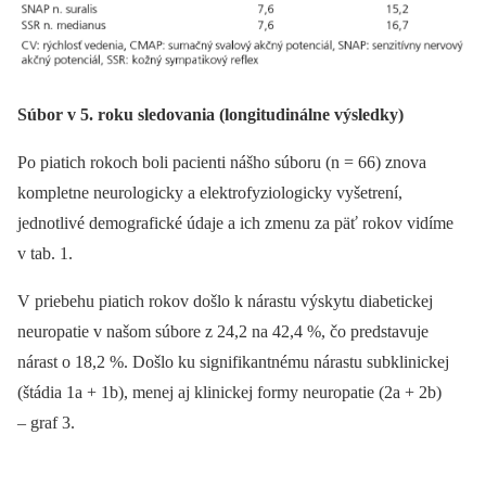
Súbor v 5. roku sledovania (longitudinálne výsledky)
Po piatich rokoch boli pacienti nášho súboru (n = 66) znova
kompletne neurologicky a elektrofyziologicky vyšetrení,
jednotlivé demografické údaje a ich zmenu za päť rokov vidíme
v tab. 1.
V priebehu piatich rokov došlo k nárastu výskytu diabetickej
neuropatie v našom súbore z 24,2 na 42,4 %, čo predstavuje
nárast o 18,2 %. Došlo ku signifikantnému nárastu subklinickej
(štádia 1a + 1b), menej aj klinickej formy neuropatie (2a + 2b)
–⁠ graf 3.