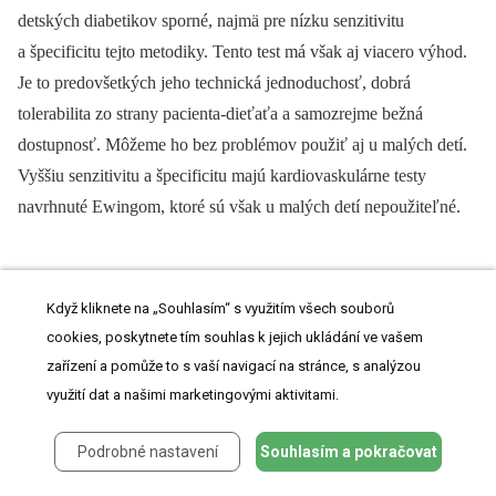
detských diabetikov sporné, najmä pre nízku senzitivitu
a špecificitu tejto metodiky. Tento test má však aj viacero výhod.
Je to predovšetkých jeho technická jednoduchosť, dobrá
tolerabilita zo strany pacienta‑dieťaťa a samozrejme bežná
dostupnosť. Môžeme ho bez problémov použiť aj u malých detí.
Vyššiu senzitivitu a špecificitu majú kardiovaskulárne testy
navrhnuté Ewingom, ktoré sú však u malých detí nepoužiteľné.
Záver
Když kliknete na „Souhlasím“ s využitím všech souborů
cookies, poskytnete tím souhlas k jejich ukládání ve vašem
zařízení a pomůže to s vaší navigací na stránce, s analýzou
Naša prospektívna štúdia potvrdila pomerne vysoký výskyt
využití dat a našimi marketingovými aktivitami.
diabetickej neuropatie v sledovanej skupine detí, adolescentov
a mladých dospelých s 1. typom diabetu. Vo väčšine prípadov sa
Podrobné nastavení
Souhlasím a pokračovat
jedná o subklinické formy neuropatie, ktoré sú dôležité