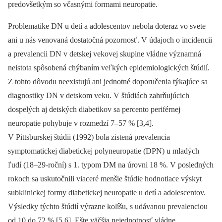
predovšetkým so včasnými formami neuropatie.
Problematike DN u detí a adolescentov nebola doteraz vo svete
ani u nás venovaná dostatočná pozornosť. V úda­joch o incidencii
a prevalencii DN v detskej vekovej skupine vládne významná
neistota spôsobená chýbaním veľkých epidemiologických štúdií.
Z tohto dôvodu neexistujú ani jednotné doporučenia týkajúce sa
diagnostiky DN v detskom veku. V štúdiách zahrňujúcich
dospelých aj detských diabetikov sa percento periférnej
neuropatie pohybuje v rozmedzí 7–57 % [3,4].
V Pittsburskej štúdii (1992) bola zistená prevalencia
symptomatickej diabetickej polyneuropatie (DPN) u mladých
ľudí (18–29-roční) s 1. typom DM na úrovni 18 %. V posledných
rokoch sa uskutočnili viaceré menšie štúdie hodnotiace výskyt
subklinickej formy diabetickej neuropatie u detí a adolescentov.
Výsledky týchto štúdií výrazne kolíšu, s udávanou prevalenciou
od 10 do 72 % [5,6]. Ešte väčšia nejednotnosť vládne