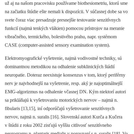
už aj na našom pracovisku používame bio­thesiometriu, ktorú sme
na začiatku štúdie ešte nemali k dispozícii. V súčasnej dobe sa vo
svete čoraz viac presadzuje presnejšie testovanie senzitívnych
funkcií (najmä tenkých vlákien) pomocou prístrojov na meranie
vibračného, termického, bolestivého prahu, napr. systémom
CASE (computer‑assisted sensory examination system).
Elektromyografické vyšetrenie, najmä vodivostné techniky, sú
dominantnou metodikou na odhalenie subklinických štádií
neuropatie. Doteraz neexistuje konsenzus v tom, ktorý periférny
nerv je najvhodnejší na vyšetrenie, resp. aký je najoptimálnejší
EMG‑algorizmus na odhalenie včasnej DN. Kým niektorí autori
sa prikláňajú k vyšetrovaniu motorických nervov –⁠ najmä n.
fibularis [13,15], iní odporúčajú vyšetrovanie senzitívnych
nervov, najmä n. suralis [16]. Slovenskí autori Kurča a Kučera
v štúdii z roku 2002 zisťujú vyššiu citlivosť senzitívneho
neurogramu n. plantaris medialis v porovnaní s n. suralis [18]. Vo