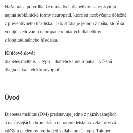
Naša práca potvrdila, že u mladých diabetikov sa vyskytujú
najmä subklinické formy neuropatií, ktoré sú neobyčajne dôležité
z preventívneho hľadiska. Táto štúdia je jednou z mála, ktoré sa
venujú sledovaniu neuropatie u mladých diabetikov
z longitudinálneho hľadiska.
Kľúčové slová:
diabetes mellitus 1. typu –⁠ diabetická neuropatia –⁠ včasná
diagnostika –⁠ elektromyografia
Úvod
Diabetes mellitus (DM) predstavuje jedno z najzávažnejších
a najčastejších chronických ochorení detského veku, drvivú
väčšinu pacientov tvoria deti s diabetom 1. typu. Takmer