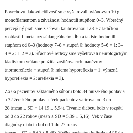
Povrchovú tlakovú citlivosť sme vyšetrovali nylónovým 10 g
monofilamentom a závažnosť hodnotili stupňom 0–3. Vibračný
percepčný prah sme zisťovali kalibrovanou 128-Hz ladičkou
v oblasti I. metatarzo‑falangeálneho kĺbu a takisto hodnotili
stupňom od 0–3 (hodnoty 7–8 = stupeň 0; hodnoty 5–6 = 1; 3–
4 = 2; 1–2 = 3). Šľachové reflexy sme vyšetrovali neurologickým
kladivkom vrátane použitia zosilňovacích manévrov
(normoreflexia = stupeň 0; mierna hyporeflexia = 1; výrazná
hyporeflexia = 2; areflexia = 3).
Zo 66 pacientov základného súboru bolo 34 mužského pohlavia
a 32 ženského pohlavia. Vek pacientov varíroval od 3 do
28 (mean ± SD = 14,19 ± 5,94). Trvanie diabetu bolo v rozpätí
od 0 do 22 rokov (mean ± SD = 5,39 ± 5,16). Vek v čase
diagnózy diabetu bol od 1 do 27 rokov
(mean ± SD = 8,62 ± 5,48). Výška pacientov kolísala od 85 do