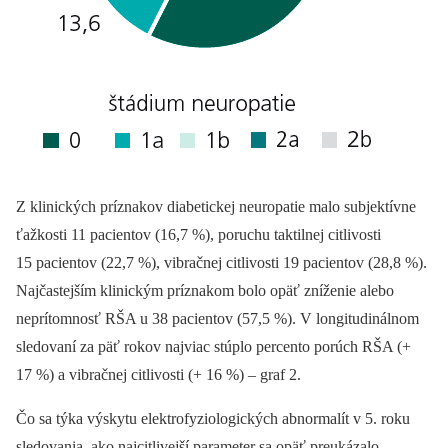
Z klinických príznakov diabetickej neuropatie malo subjektívne
ťažkosti 11 pacientov (16,7 %), poruchu taktilnej citlivosti
15 pacientov (22,7 %), vibračnej citlivosti 19 pacientov (28,8 %).
Najčastejším klinickým príznakom bolo opäť zníženie alebo
neprítomnosť RŠA u 38 pacientov (57,5 %). V longitudinálnom
sledovaní za päť rokov najviac stúplo percento porúch RŠA (+
17 %) a vibračnej citlivosti (+ 16 %) –⁠ graf 2.
Čo sa týka výskytu elektrofyziologických abnormalít v 5. roku
sledovania, ako najcitlivejší parameter sa opäť preukázalo