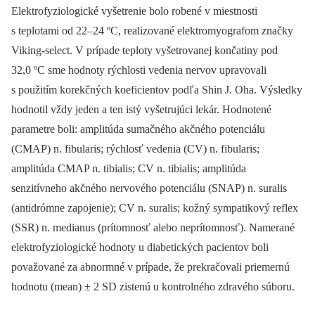
Elektrofyziologické vyšetrenie bolo robené v miestnosti
s teplotami od 22–24 ºC, realizované elektromyografom značky
Viking‑select. V prípade teploty vyšetrovanej končatiny pod
32,0 ºC sme hodnoty rýchlosti vedenia nervov upravovali
s použitím korekčných koeficientov podľa Shin J. Oha. Výsledky
hodnotil vždy jeden a ten istý vyšetrujúci lekár. Hodnotené
parametre boli: amplitúda sumačného akčného potenciálu
(CMAP) n. fibularis; rýchlosť vedenia (CV) n. fibularis;
amplitúda CMAP n. tibialis; CV n. tibialis; amplitúda
senzitívneho akčného nervového potenciálu (SNAP) n. suralis
(antidrómne zapojenie); CV n. suralis; kožný sympatikový reflex
(SSR) n. medianus (prítomnosť alebo neprítomnosť). Namerané
elektrofyziologické hodnoty u diabetických pacientov boli
považované za abnormné v prípade, že prekračovali priemernú
hodnotu (mean) ± 2 SD zistenú u kontrolného zdravého súboru.