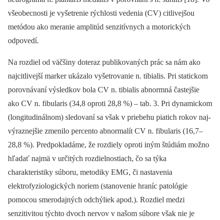
všeobecnosti je vyšetrenie rýchlosti vedenia (CV) citlivejšou
metódou ako meranie amplitúd senzitívnych a motorických
odpovedí.
Na rozdiel od väčšiny doteraz publikovaných prác sa nám ako
najcitlivejší marker ukázalo vyšetrovanie n. tibialis. Pri statickom
porovnávaní výsledkov bola CV n. tibialis abnormná častejšie
ako CV n. fibularis (34,8 oproti 28,8 %) –⁠ tab. 3. Pri dynamickom
(longitudinálnom) sledovaní sa však v priebehu piatich rokov naj­
výraznejšie zmenilo percento abnormalít CV n. fibularis (16,7–
28,8 %). Predpokladáme, že rozdiely oproti iným štúdiám možno
hľadať najmä v určitých rozdielnostiach, čo sa týka
charakteristiky súboru, metodiky EMG, či nastavenia
elektrofyziologických noriem (stanovenie hraníc patológie
pomocou smerodajných odchýliek apod.). Rozdiel medzi
senzitivitou týchto dvoch nervov v našom súbore však nie je