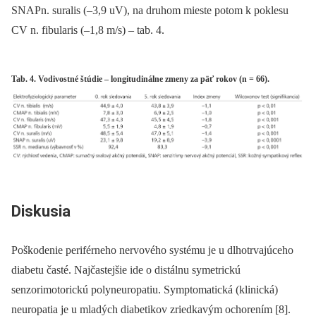
SNAPn. suralis (–3,9 uV), na druhom mieste potom k poklesu
CV n. fibularis (–1,8 m/s) –⁠ tab. 4.
Tab. 4. Vodivostné štúdie – longitudinálne zmeny za päť rokov (n = 66).
Diskusia
Poškodenie periférneho nervového systému je u dlhotrvajúceho
diabetu časté. Najčastejšie ide o distálnu symetrickú
senzorimotorickú polyneuropatiu. Symptomatická (klinická)
neuropatia je u mladých diabetikov zriedkavým ochorením [8].