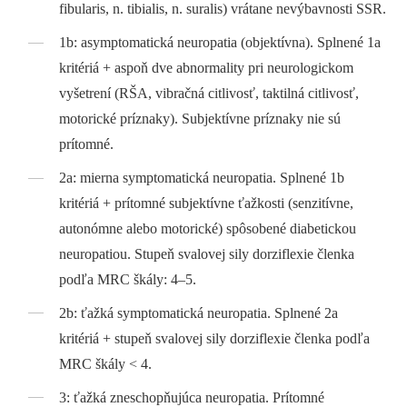
fibularis, n. tibialis, n. suralis) vrátane nevýbavnosti SSR.
1b: asymptomatická neuropatia (objektívna). Splnené 1a
kritériá + aspoň dve abnormality pri neurologickom
vyšetrení (RŠA, vibračná citlivosť, taktilná citlivosť,
motorické príznaky). Subjektívne príznaky nie sú
prítomné.
2a: mierna symptomatická neuropatia. Splnené 1b
kritériá + prítomné subjektívne ťažkosti (senzitívne,
autonómne alebo motorické) spôsobené diabetickou
neuropatiou. Stupeň svalovej sily dorziflexie členka
podľa MRC škály: 4–5.
2b: ťažká symptomatická neuropatia. Splnené 2a
kritériá + stupeň svalovej sily dorziflexie členka podľa
MRC škály < 4.
3: ťažká zneschopňujúca neuropatia. Prítomné