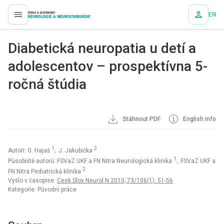
EN
proLékaře.cz
Diabetická neuropatia u detí a
adolescentov – prospektívna 5-
ročná štúdia
Stáhnout PDF
English info
1
2
Autoři: G. Hajaš
; J. Jakubička
1
Působiště autorů: FSVaZ UKF a FN Nitra Neurologická klinika
; FSVaZ UKF a
2
FN Nitra Pediatrická klinika
Vyšlo v časopise:
Cesk Slov Neurol N 2010; 73/106(1): 51-56
Kategorie: Původní práce