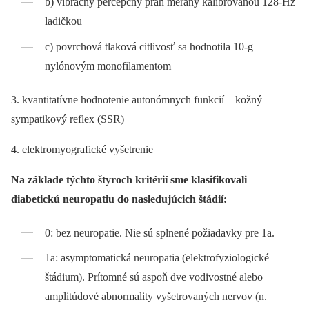
b) vibračný percepčný prah meraný kalibrovanou 128-Hz
ladičkou
c) povrchová tlaková citlivosť sa hodnotila 10-g
nylónovým monofilamentom
3. kvantitatívne hodnotenie autonómnych funkcií –⁠ kožný
sympatikový reflex (SSR)
4. elektromyografické vyšetrenie
Na základe týchto štyroch kritérií sme klasifikovali
diabetickú neuropatiu do nasledujúcich štádií:
0: bez neuropatie. Nie sú splnené požiadavky pre 1a.
1a: asymptomatická neuropatia (elektrofyziologické
štádium). Prítomné sú aspoň dve vodivostné alebo
amplitúdové abnormality vyšetrovaných nervov (n.