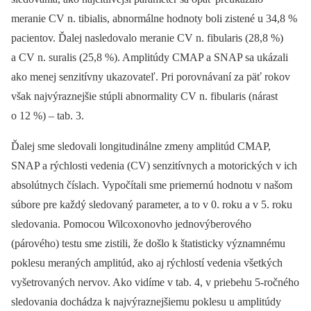
meranie CV n. tibialis, abnormálne hodnoty boli zistené u 34,8 %
pacientov. Ďalej nasledovalo meranie CV n. fibularis (28,8 %)
a CV n. suralis (25,8 %). Amplitúdy CMAP a SNAP sa ukázali
ako menej senzitívny ukazovateľ. Pri porovnávaní za päť rokov
však najvýraznejšie stúpli abnormality CV n. fibularis (nárast
o 12 %) –⁠ tab. 3.
Ďalej sme sledovali longitudinálne zmeny amplitúd CMAP,
SNAP a rýchlosti vedenia (CV) senzitívnych a motorických v ich
absolútnych číslach. Vypočítali sme priemernú hodnotu v našom
súbore pre každý sledovaný parameter, a to v 0. roku a v 5. roku
sledovania. Pomocou Wilcoxonovho jednovýberového
(párového) testu sme zistili, že došlo k štatisticky významnému
poklesu meraných amplitúd, ako aj rýchlostí vedenia všetkých
vyšetrovaných nervov. Ako vidíme v tab. 4, v priebehu 5-ročného
sledovania dochádza k naj­výraznejšiemu poklesu u amplitúdy