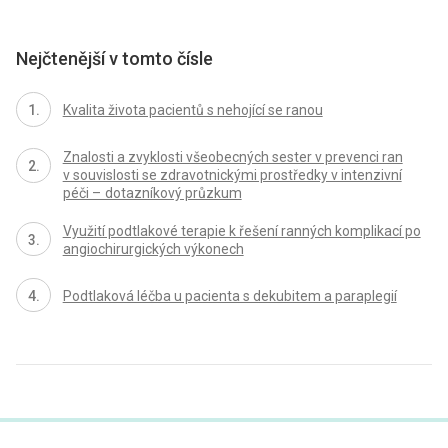
Nejčtenější v tomto čísle
Kvalita života pacientů s nehojící se ranou
Znalosti a zvyklosti všeobecných sester v prevenci ran
v souvislosti se zdravotnickými prostředky v intenzivní
péči – dotazníkový průzkum
Využití podtlakové terapie k řešení ranných komplikací po
angiochirurgických výkonech
Podtlaková léčba u pa­cienta s dekubitem a paraplegií