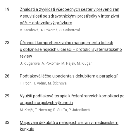
19
Znalosti a zvyklosti všeobecných sester v prevenci ran
v souvislosti se zdravotnickými prostředky v intenzivní
péči – dotazníkový průzkum
V. Kambová, A. Pokorná, S. Saibertová
23
Účin­nost komprehenzivního managementu bolesti
u obtížně se hojících ulcerací – protokol systematického
review
J. Klugarová, A. Pokorná-, M. Hájek, M. Klugar
26
Podtlaková léčba u pa­cienta s dekubitem a paraplegií
T. Poch, T. Vidim, M. Štíchová
29
Využití podtlakové terapie k řešení ranných komplikací po
angiochirurgických výkonech
M. Krejčí, T. Novotný, R. Staffa, P. Juřeníková
33
Mapování dekubitů a nehojících se ran v medicínském
kurikulu