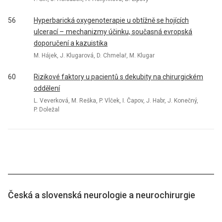
56
Hyperbarická oxygenoterapie u obtížně se hojících
ulcerací – mechanizmy účinku, současná evropská
doporučení a kazuistika
M. Hájek, J. Klugarová, D. Chmelař, M. Klugar
60
Rizikové faktory u pacientů s dekubity na chirurgickém
oddělení
L. Veverková, M. Reška, P. Vlček, I. Čapov, J. Habr, J. Konečný,
P. Doležal
Česká a slovenská neurologie a neurochirurgie