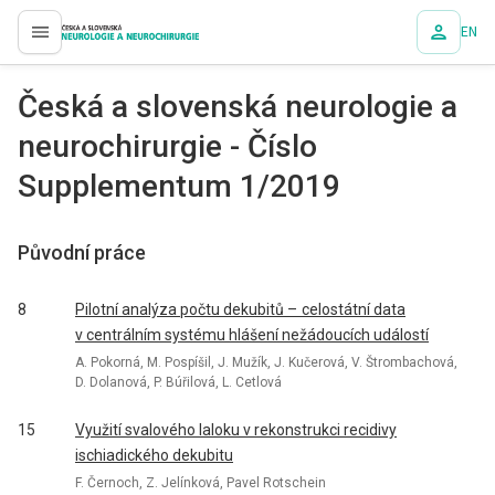
EN
proLékaře.cz
Česká a slovenská neurologie a
neurochirurgie - Číslo
Supplementum 1/2019
Původní práce
8
Pilotní analýza počtu dekubitů – celostátní data
v centrálním systému hlášení nežádoucích událostí
A. Pokorná, M. Pospíšil, J. Mužík, J. Kučerová, V. Štrombachová,
D. Dolanová, P. Búřilová, L. Cetlová
15
Využití svalového laloku v rekonstrukci recidivy
ischiadického dekubitu
F. Černoch, Z. Jelínková, Pavel Rotschein