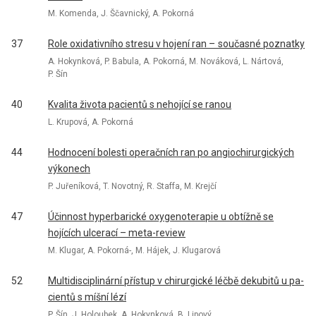
M. Komenda, J. Ščavnický, A. Pokorná
37
Role oxidativního stresu v hojení ran – současné poznatky
A. Hokynková, P. Babula, A. Pokorná, M. Nováková, L. Nártová,
P. Šín
40
Kvalita života pacientů s nehojící se ranou
L. Krupová, A. Pokorná
44
Hodnocení bolesti operačních ran po angiochirurgických
výkonech
P. Juřeníková, T. Novotný, R. Staffa, M. Krejčí
47
Účinnost hyperbarické oxygenoterapie u obtížně se
hojících ulcerací – meta-review
M. Klugar, A. Pokorná-, M. Hájek, J. Klugarová
52
Multidisciplinární přístup v chirurgické léčbě dekubitů u pa­
cientů s míšní lézí
P. Šín, J. Holoubek, A. Hokynková, B. Lipový