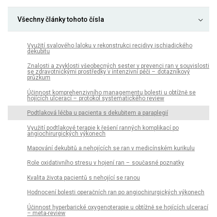
Všechny články tohoto čísla
Využití svalového laloku v rekonstrukci recidivy ischiadického
dekubitu
Znalosti a zvyklosti všeobecných sester v prevenci ran v souvislosti
se zdravotnickými prostředky v intenzivní péči – dotazníkový
průzkum
Účin­nost komprehenzivního managementu bolesti u obtížně se
hojících ulcerací – protokol systematického review
Podtlaková léčba u pa­cienta s dekubitem a paraplegií
Využití podtlakové terapie k řešení ranných komplikací po
angiochirurgických výkonech
Mapování dekubitů a nehojících se ran v medicínském kurikulu
Role oxidativního stresu v hojení ran – současné poznatky
Kvalita života pacientů s nehojící se ranou
Hodnocení bolesti operačních ran po angiochirurgických výkonech
Účinnost hyperbarické oxygenoterapie u obtížně se hojících ulcerací
– meta-review