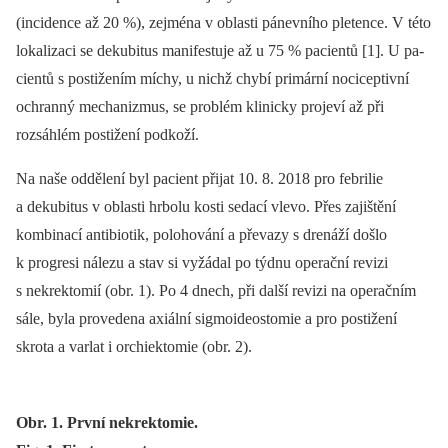
(incidence až 20 %), zejména v oblasti pánevního pletence. V této
lokalizaci se dekubitus manifestuje až u 75 % pa­cientů [1]. U pa­
cientů s postižením míchy, u nichž chybí primární nociceptivní
ochran­ný mechanizmus, se problém klinicky projeví až při
rozsáhlém postižení podkoží.
Na naše oddělení byl pa­cient přijat 10. 8. 2018 pro febrilie
a dekubitus v oblasti hrbolu kosti sedací vlevo. Přes zajištění
kombinací antibio­tik, polohování a převazy s drenáží došlo
k progresi nálezu a stav si vyžádal po týdnu operační revizi
s nekrektomií (obr. 1). Po 4 dnech, při další revizi na operačním
sále, byla provedena axiální sigmoideostomie a pro postižení
skrota a varlat i orchi­ektomie (obr. 2).
Obr. 1. První nekrektomie.