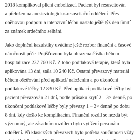
2018 komplikoval plicní embolizací. Pa­cient byl resuscitován
a přeložen na anesteziologicko-resuscitační oddělení. Přes
oběhovou podporu a intenzivní léčbu nastalo ještě týž den úmrtí
za známek srdečního selhání.
Jako doplnění kazuistiky uvádíme ještě rozbor finanční a časové
náročnosti péče. Pojišťovnou byla uhrazena částka během
hospitalizace 237 760 Kč. Z toho podtlaková terapie, která byla
aplikována 13 dní, stála 10 240 Kč. Ostatní převazový materiál
během ošetřování před aplikací/ naložením a po ukončení
podtlakové léčby 12 830 Kč. Před aplikací podtlakové léčby byl
pa­cient převazován 21 dní, podle průsaku krytí 2 –⁠ 3× den­ně, po
ukončení podtlakové léčby byly převazy 1 –⁠ 2× den­ně po dobu
8 dní, kdy došlo ke komplikacím. Finanční rozdíl se nezdá být
významný, ale zásadním rozdílem bylo vytížení personálu
oddělení. Při klasických převazech bylo potřeba součin­nosti vždy