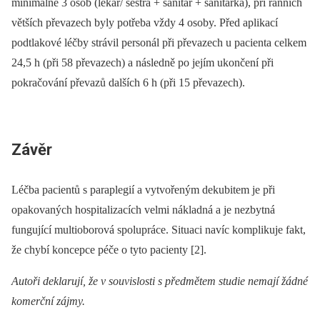
minimálně 3 osob (lékař/ sestra + sanitář + sanitárka), při ran­ních
větších převazech byly potřeba vždy 4 osoby. Před aplikací
podtlakové léčby strávil personál při převazech u pa­cienta celkem
24,5 h (při 58 převazech) a následně po jejím ukončení při
pokračování převazů dalších 6 h (při 15 převazech).
Závěr
Léčba pa­cientů s paraplegií a vytvořeným dekubitem je při
opakovaných hospitalizacích velmi nákladná a je nezbytná
fungující multioborová spolupráce. Situaci navíc komplikuje fakt,
že chybí koncepce péče o tyto pa­cienty [2].
Autoři deklarují, že v souvislosti s předmětem studie nemají žádné
komerční zájmy.