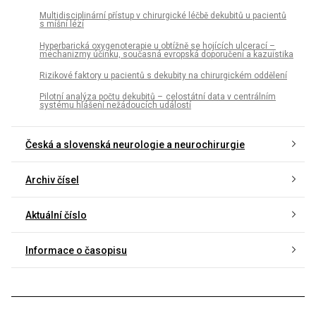
Multidisciplinární přístup v chirurgické léčbě dekubitů u pa­cientů
s míšní lézí
Hyperbarická oxygenoterapie u obtížně se hojících ulcerací –
mechanizmy účinku, současná evropská doporučení a kazuistika
Rizikové faktory u pacientů s dekubity na chirurgickém oddělení
Pilotní analýza počtu dekubitů – celostátní data v centrálním
systému hlášení nežádoucích událostí
Česká a slovenská neurologie a neurochirurgie
Archiv čísel
Aktuální číslo
Informace o časopisu