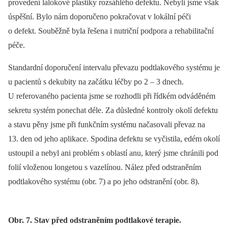
provedení lalokové plastiky rozsáhlého defektu. Nebyli jsme však
úspěšní. Bylo nám doporučeno pokračovat v lokální péči
o defekt. Souběžně byla řešena i nutriční podpora a rehabilitační
péče.
Standardní doporučení intervalu převazu podtlakového systému je
u pa­cientů s dekubity na začátku léčby po 2 –⁠ 3 dnech.
U referovaného pa­cienta jsme se rozhodli při řídkém odváděném
sekretu systém ponechat déle. Za důsledné kontroly okolí defektu
a stavu pěny jsme při funkčním systému načasovali převaz na
13. den od jeho aplikace. Spodina defektu se vyčistila, edém okolí
ustoupil a nebyl ani problém s oblastí anu, který jsme chránili pod
folií vloženou longetou s vazelínou. Nález před odstraněním
podtlakového systému (obr. 7) a po jeho odstranění (obr. 8).
Obr. 7. Stav před odstraněním podtlakové terapie.