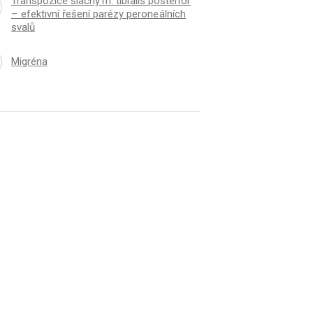
Transpozice šlachy m. tibi alis posteri or
– efektivní řešení parézy perone álních
svalů
Migréna