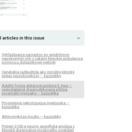
l articles in this issue
Vyhľadávani e paci entov so syndrómom
nepokojných nôh v čakárni klinickej ambulanci e
pomoco u dotazníkovej metódy
Cervikálna radikulitída ako inici álny klinický
prejav ne uroboreli ózy – kazuistiky
Adultní forma glutarové aciduri e II. typu –
nedostatečně di agnostikovaná příčina
proximální myopati e – kazuistika
Progresívna nekrotizujúca myelopati a –
kazuistika
Aktinomykóza mozku – kazuistiky
Protein S100 a ne uron specifická enoláza v
klinické di agnostice mozkového postižení