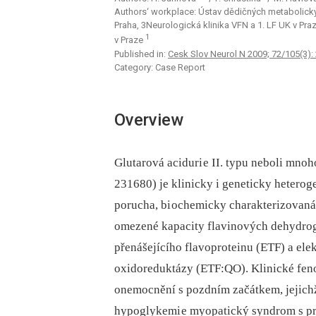
Authors‘ workplace: Ústav dědičných metabolickýc
Praha, 3Neurologická klinika VFN a 1. LF UK v Pra
1
v Praze
Published in:
Cesk Slov Neurol N 2009; 72/105(3):
Category: Case Report
Overview
Glutarová aciduri e II. typu neboli mno
231680) je klinicky i geneticky heterog
porucha, bi ochemicky charakterizovaná
omezené kapacity flavinových dehydroge
přenášejícího flavoproteinu (ETF) a ele
oxidoreduktázy (ETF:QO). Klinické feno
onemocnění s pozdním začátkem, jejich
hypoglykemi e myopatický syndrom s p