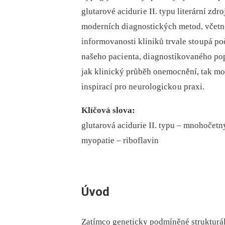
glutarové aciduri e II. typu literární zd
moderních di agnostických metod, včetně
informovanosti kliniků trvale sto upá po
našeho paci enta, di agnostikovaného po
jak klinický průběh onemocnění, tak možn
inspirací pro ne urologicko u praxi.
Klíčová slova:
glutarová acidurie II. typu –⁠ mnohočet
myopatie –⁠ riboflavin
Úvod
Zatímco geneticky podmíněné strukturá