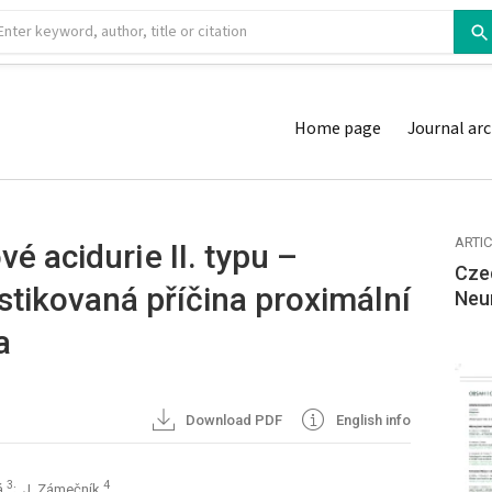
Home page
Journal arc
ARTI
é aciduri e II. typu –
Cze
stikovaná příčina proximální
Neu
a
Download PDF
English info
3
4
á
; J. Zámečník