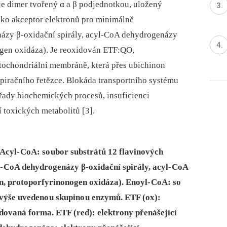
je dimer tvořený α a β podjednotkou, uložený
ako akceptor elektronů pro minimálně
ázy β-oxidační spirály, acyl‑CoA dehydrogenázy
nogen oxidáza). Je reoxidován ETF:QO,
tochondriální membráně, která přes ubichinon
iračního řetězce. Blokáda transportního sy­stému
 řady biochemických procesů, insuficienci
toxických metabolitů [3].
cyl‑ CoA: so ubor substrátů 12 flavinových
‑ CoA dehydrogenázy β-oxidační spirály, acyl‑ CoA
n, protoporfyrinonogen oxidáza). Enoyl- CoA: so
 výše uvedeno u skupino u enzymů. ETF (ox):
idovaná forma. ETF (red): elektrony přenášející