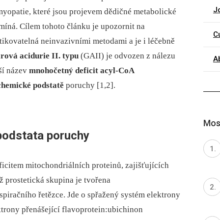
J
myopatie, které jsou projevem dědičné metabolické
míná. Cílem tohoto článku je upozornit na
C
tikovatelná neinvazivními metodami a je i léčebně
arová acidurie II. typu
(GAII) je odvozen z nálezu
A
jší název
mnohočetný deficit acyl‑CoA
chemické podstatě
poruchy [1,2].
Most
podstata poruchy
item mitochondriálních proteinů, zajišťujících
ž prostetická skupina je tvořena
piračního řetězce. Jde o spřažený sy­stém elektrony
ktrony přenášející flavoprotein:ubichinon