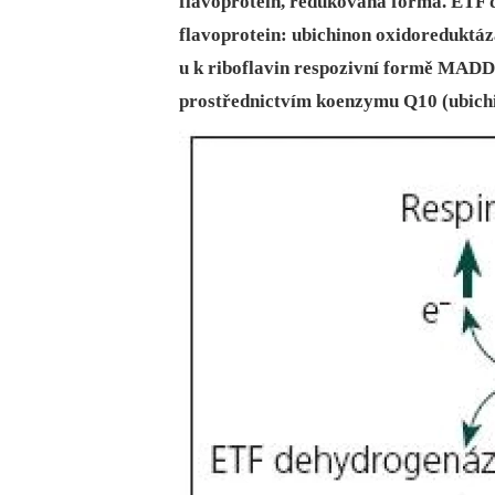
flavoprotein, redukovaná forma. ETF 
flavoprotein: ubichinon oxidoreduktáz
u k riboflavin respozivní formě MADD
prostřednictvím koenzymu Q10 (ubichi