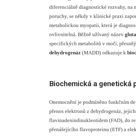
diferenciálně diagnostické rozvahy, na 
poruchy, se někdy v klinické praxi zapo
metabolickou myopatii, která je diagnos
ovlivnitelná. Běžně užívaný název
glut
specifických metabolitů v moči, přesně
dehydrogenáz
(MADD) odkazuje k
bio
Biochemická a genetická 
Onemocnění je podmíněno funkčním defic
přenos elektronů z dehydrogenáz, jejich
flavinadenindinukleotidem (FAD), do res
přenášejícího flavoproteinu (ETF) a ele