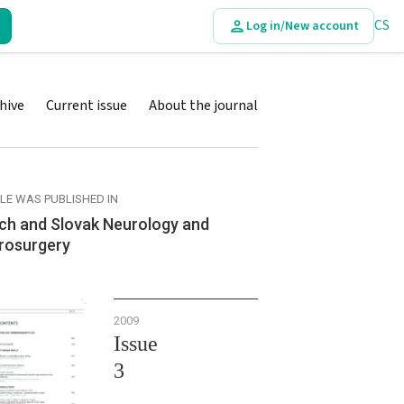
CS
Log in/New account
hive
Current issue
About the journal
CLE WAS PUBLISHED IN
ch and Slovak Neurology and
rosurgery
2009
Issue
3