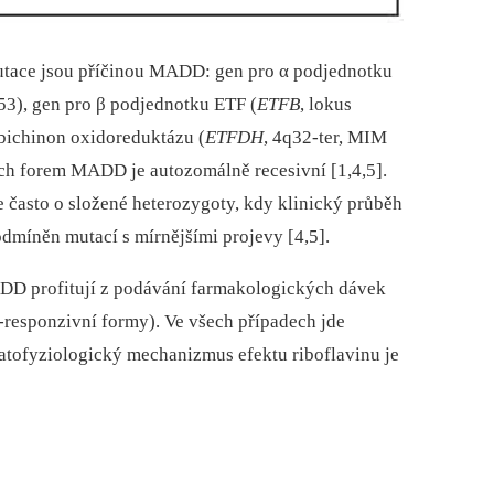
mutace jsou příčinou MADD: gen pro α podjednotku
3), gen pro β podjednotku ETF (
ETFB
, lokus
bichinon oxidoreduktázu (
ETFDH
, 4q32-ter, MIM
h forem MADD je autozomálně recesivní [1,4,5].
 často o složené heterozygoty, kdy klinický průběh
míněn mutací s mírnějšími projevy [4,5].
ADD profitují z podávání farmakologických dávek
‑responzivní formy). Ve všech případech jde
atofyziologický mechanizmus efektu riboflavinu je