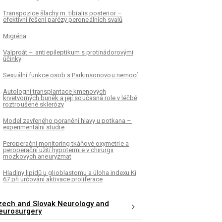
Transpozice šlachy m. tibi alis posteri or –
efektivní řešení parézy perone álních svalů
Migréna
Valproát – anti epileptikum s protinádorovými
účinky
Sexu ální funkce osob s Parkinsonovo u nemocí
Autologní transplantace kmenových
krvetvorných buněk a její so učasná role v léčbě
roztro ušené sklerózy
Model zavřeného poranění hlavy u potkana –
experimentální studi e
Peroperační monitoring tkáňové oxymetri e a
peroperační užití hypotermi e v chirurgii
mozkových ane uryzmat
Hladiny lipidů u gli oblastomu a úloha indexu Ki
67 při určování aktivace proliferace
zech and Slovak Neurology and
eurosurgery