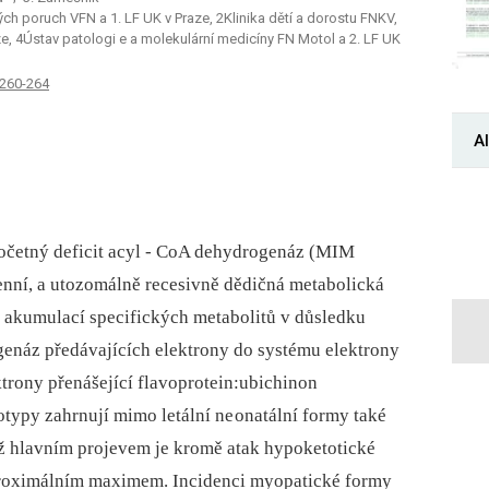
h poruch VFN a 1. LF UK v Praze, 2Klinika dětí a dorostu FNKV,
ze, 4Ústav patologi e a molekulární medicíny FN Motol a 2. LF UK
 260-264
Al
hočetný deficit acyl ‑⁠ CoA dehydrogenáz (MIM
enní, a utozomálně recesivně dědičná metabolická
 akumulací specifických metabolitů v důsledku
náz předávajících elektrony do sy­stému elektrony
ktrony přenášející flavoprotein:ubichinon
typy zahrnují mimo letální ne onatální formy také
ž hlavním projevem je kromě atak hypoketotické
roximálním maximem. Incidenci myopatické formy