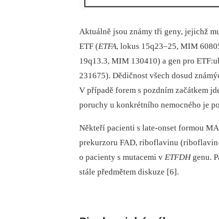
Aktuálně jsou známy tři geny, jejichž 
ETF (
ETFA
, lokus 15q23–25, MIM 60805
19q13.3, MIM 130410) a gen pro ETF:u
231675). Dědičnost všech dosud známýc
V případě forem s pozdním začátkem jde
poruchy u konkrétního nemocného je pod
Někteří pacienti s late‑onset formou M
prekurzoru FAD, riboflavinu (riboflavin
o pacienty s mutacemi v
ETFDH
genu. P
stále předmětem diskuze [6].