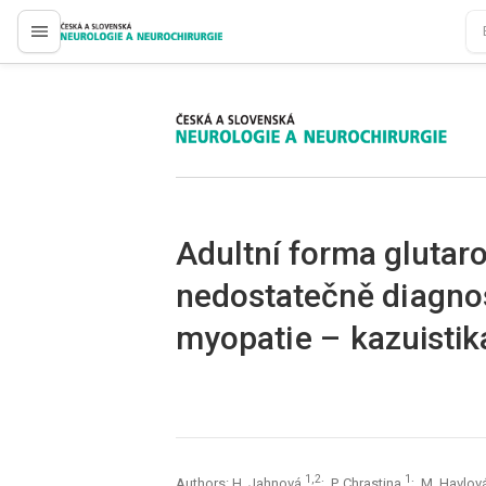
proLékaře.cz
proLékaře.cz
Adultní forma glutarov
nedostatečně di agno
myopati e – kazuistik
1,2
1
Authors: H. Jahnová
; P. Chrastina
; M. Havlov