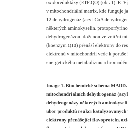
oxidoreduktázy (ETF:QO) (obr. 1). ETF 
v mitochondriální matrix, kde funguje j
12 dehydrogenáz (acyl‑CoA dehydrogen
ně­kte­rých aminokyselin, protoporfyri
dehydrogenázou uloženou ve vnitřní mi
(koenzym Q10) přenáší elektrony do resp
elektronů v mitochondrii vede k poruše
energetického metabolizmu a hromadění 
Image 1. Bi ochemické schéma MADD. A
mitochondri álních dehydrogenáz (acyl
dehydrogenázy ně­kte­rých aminokyseli
ubor produktů re akcí kata­ly­zovaných
elektrony přenášející flavoprotein, ox