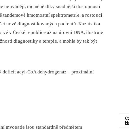
roje ne uvádějí, nicméně díky snadnější dostupnosti
 tandemové hmotnostní spektrometri e, a rosto ucí
čet nově di agnostikovaných paci entů. Kazuistika
prvé v České republice až na úrovni DNA, ilustruje
osti di agnostiky a terapi e, a mohla by tak být
ný deficit acyl-CoA dehydrogenáz –⁠ proximální
C
N
lní myopatie jsou standardně předmětem