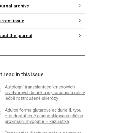
ournal archive
urrent issue
bout the journal
 read in this issue
Autologní transplantace kmenových
krvetvorných buněk a její so učasná role v
léčbě roztro ušené sklerózy
Adultní forma glutarové aciduri e II. typu
– nedostatečně di agnostikovaná příčina
proximální myopati e – kazuistika