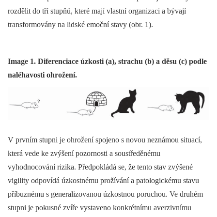
rozdělit do tří stupňů, které mají vlastní organizaci a bývají
transformovány na lidské emoční stavy (obr. 1).
Image 1. Diferenciace úzkosti (a), strachu (b) a děsu (c) podle
naléhavosti ohrožení.
V prvním stupni je ohrožení spojeno s novou neznámou situací,
která vede ke zvýšení pozornosti a soustředěnému
vyhodnocování rizika. Předpokládá se, že tento stav zvýšené
vigility odpovídá úzkostnému prožívání a patologickému stavu
příbuznému s generalizovanou úzkostnou poruchou. Ve druhém
stupni je pokusné zvíře vystaveno konkrétnímu averzivnímu