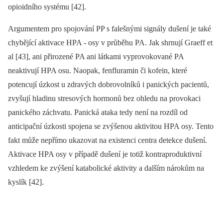
opioidního systému [42].
Argumentem pro spojování PP s falešnými signály dušení je také
chybějící aktivace HPA ‑⁠ osy v průběhu PA. Jak shrnují Graeff et
al [43], ani přirozené PA ani látkami vyprovokované PA
neaktivují HPA osu. Naopak, fenfluramin či kofein, které
potencují úzkost u zdravých dobrovolníků i panických pacientů,
zvyšují hladinu stresových hormonů bez ohledu na provokaci
panického záchvatu. Panická ataka tedy není na rozdíl od
anticipační úzkosti spojena se zvýšenou aktivitou HPA osy. Tento
fakt může nepřímo ukazovat na existenci centra detekce dušení.
Aktivace HPA osy v případě dušení je totiž kontraproduktivní
vzhledem ke zvýšení katabolické aktivity a dalším nárokům na
kyslík [42].