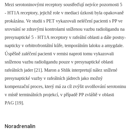
Mezi serotoninovými receptory soustřeďují nejvíce pozornosti 5
-⁠ HT1A receptory, jejichž role v mediaci úzkosti byla opakovaně
prokázána. Ve studii s PET vykazovali neléčení pacienti s PP ve
srovnání se zdravými kontrolami sníženou vazbu radioligandu na
presynaptické 5 -⁠ HT1A receptory v rafeální oblasti a dále post­sy­
napticky v orbitrofrontální kůře, tem­­porálním laloku a amygdale.
Úspěšně zaléčení pacienti v remisi naproti tomu vykazovali
sníženou vazbu radioligandu pouze v presynaptické oblasti
rafeálních jader [21]. Maron a Shlik interpretují nález snížené
presynaptické vazby v rafeálních jádrech jako možný
kompenzační proces, který má za cíl zvýšit uvolňování serotoninu
v místě terminálních projekcí, v případě PP zvláště v oblasti
PAG [19].
Noradrenalin