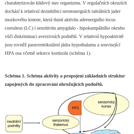
charakterizován klidový stav organizmu. V regulačních okruzích
dochází k relativní dezinhibici serotonergních rafeálních jader
mozkového kmene, která tlumí aktivitu adrenergního locus
coeruleus (LC) i senzitivitu amygdalo ‑⁠ hipokampálního okruhu
vůči diskriminaci averzivních podnětů. V relativní hypoaktivitě
jsou rovněž paraventrikulární jádra hypothalamu a související
HPA osa včetně sekrece kortizolu (schéma 1).
Schéma 1. Schéma aktivity a propojení základních struktur
zapojených do zpracování ohrožujících podnětů.