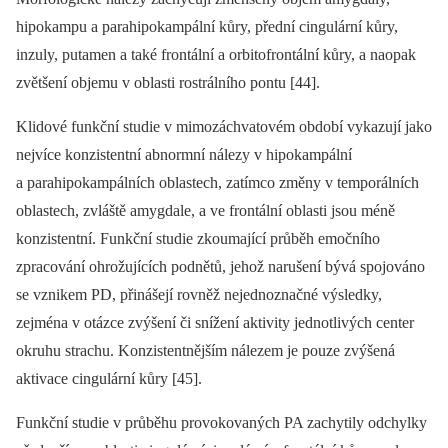
hipokampu a parahipokampální kůry, přední cingulární kůry,
inzuly, putamen a také frontální a orbitofrontální kůry, a naopak
zvětšení objemu v oblasti rostrálního pontu [44].
Klidové funkční studie v mimozáchvatovém období vykazují jako
nejvíce konzistentní abnormní nálezy v hipokampální
a parahipokampálních oblastech, zatímco změny v temporálních
oblastech, zvláště amygdale, a ve frontální oblasti jsou méně
konzistentní. Funkční studie zkoumající průběh emočního
zpracování ohrožujících podnětů, jehož narušení bývá spojováno
se vznikem PD, přinášejí rovněž nejednoznačné výsledky,
zejména v otázce zvýšení či snížení aktivity jednotlivých center
okruhu strachu. Konzistentnějším nálezem je pouze zvýšená
aktivace cingulární kůry [45].
Funkční studie v průběhu provokovaných PA zachytily odchylky