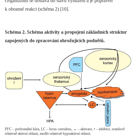
Organizmus se dostává do stavu vybuzení a je připraven
k obranné reakci (schéma 2) [10].
Schéma 2. Schéma aktivity a propojení základních struktur
zapojených do zpracování ohrožujících podnětů.
PFC – prefrontální kůra, LC – locus coeruleus, → – aktivace, • – inhibice, oranžově
relativně aktivní oblasti, modře relativně hypoaktivní oblasti.