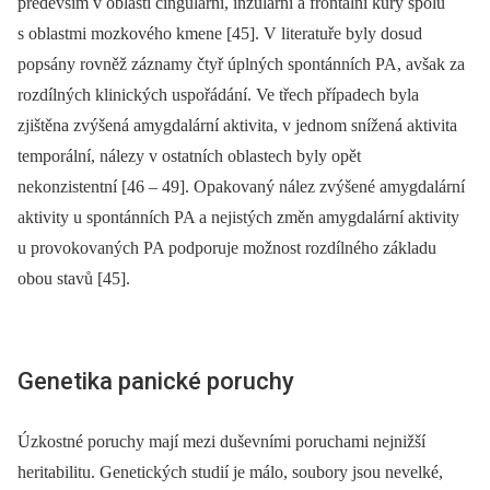
především v oblasti cingulární, inzulární a frontální kůry spolu
s oblastmi mozkového kmene [45]. V literatuře byly dosud
popsány rovněž záznamy čtyř úplných spontánních PA, avšak za
rozdílných klinických uspořádání. Ve třech případech byla
zjištěna zvýšená amygdalární aktivita, v jednom snížená aktivita
temporální, nálezy v ostatních oblastech byly opět
nekonzistentní [46 –⁠ 49]. Opakovaný nález zvýšené amygdalární
aktivity u spontánních PA a nejistých změn amygdalární aktivity
u provokovaných PA podporuje možnost rozdílného základu
obou stavů [45].
Genetika panické poruchy
Úzkostné poruchy mají mezi duševními poruchami nejnižší
heritabilitu. Genetických studií je málo, soubory jsou nevelké,