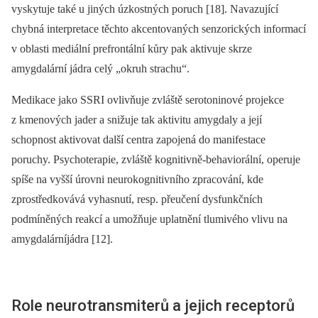
vyskytuje také u jiných úzkostných poruch [18]. Navazující
chybná interpretace těchto akcentovaných senzorických informací
v oblasti mediální prefrontální kůry pak aktivuje skrze
amygdalární jádra celý „okruh strachu“.
Medikace jako SSRI ovlivňuje zvláště serotoninové projekce
z kmenových jader a snižuje tak aktivitu amygdaly a její
schopnost aktivovat další centra zapojená do manifestace
poruchy. Psychoterapie, zvláště kognitivně‑behaviorální, operuje
spíše na vyšší úrovni neurokognitivního zpracování, kde
zprostředkovává vyhasnutí, resp. přeučení dysfunk­čních
podmíněných reakcí a umožňuje uplatnění tlumivého vlivu na
amygdalárníjádra [12].
Role neurotransmiterů a jejich receptorů