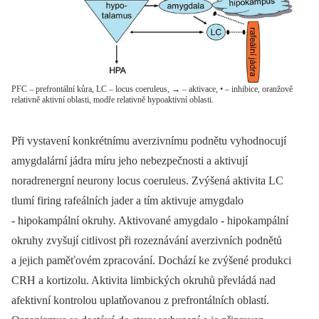
PFC – prefrontální kůra, LC – locus coeruleus, → – aktivace, • – inhibice, oranžově
relativně aktivní oblasti, modře relativně hypoaktivní oblasti.
Při vystavení konkrétnímu averzivnímu podnětu vyhodnocují
amygdalární jádra míru jeho nebezpečnosti a aktivují
noradrenergní neurony locus coeruleus. Zvýšená aktivita LC
tlumí firing rafeálních jader a tím aktivuje amygdalo
‑⁠ hipokampální okruhy. Aktivované amygdalo ‑⁠ hipokampální
okruhy zvyšují citlivost při rozeznávání averzivních podnětů
a jejich paměťovém zpracování. Dochází ke zvýšené produkci
CRH a kortizolu. Aktivita limbických okruhů převládá nad
afektivní kontrolou uplatňovanou z prefrontálních oblastí.