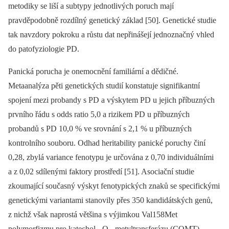
metodiky se liší a subtypy jednotlivých poruch mají
pravděpodobně rozdílný genetický základ [50]. Genetické studie
tak navzdory pokroku a růstu dat nepřinášejí jednoznačný vhled
do patofyziologie PD.
Panická porucha je onemocnění familiární a dědičné.
Metaanalýza pěti genetických studií konstatuje signifikantní
spojení mezi probandy s PD a výskytem PD u jejich příbuzných
prvního řádu s odds ratio 5,0 a rizikem PD u příbuzných
probandů s PD 10,0 % ve srovnání s 2,1 % u příbuzných
kontrolního souboru. Odhad heritability panické poruchy činí
0,28, zbylá variance fenotypu je určována z 0,70 individuálními
a z 0,02 sdílenými faktory prostředí [51]. Asociační studie
zkoumající současný výskyt fenotypických znaků se specifickými
genetickými variantami stanovily přes 350 kandidátských genů,
z nichž však naprostá většina s výjimkou Val158Met
polymorfizmu pro katechol ‑⁠ O ‑⁠ metyltransferázu (COMT)