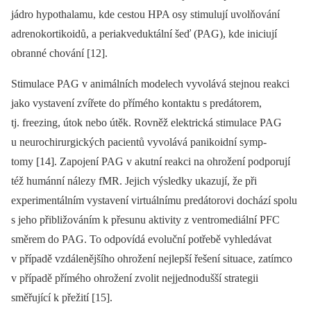
jádro hypothalamu, kde cestou HPA osy stimulují uvolňování
adrenokortikoidů, a periakveduktální šeď (PAG), kde iniciují
obranné chování [12].
Stimulace PAG v animálních modelech vyvolává stejnou reakci
jako vystavení zvířete do přímého kontaktu s predátorem,
tj. freezing, útok nebo útěk. Rovněž elektrická stimulace PAG
u neurochirurgických pacientů vyvolává panikoidní symp­
tomy [14]. Zapojení PAG v akutní reakci na ohrožení podporují
též humánní nálezy fMR. Jejich výsledky ukazují, že při
experimentálním vystavení virtuálnímu predátorovi dochází spolu
s jeho přibližováním k přesunu aktivity z ventromediální PFC
směrem do PAG. To odpovídá evoluční potřebě vyhledávat
v případě vzdálenějšího ohrožení nejlepší řešení situace, zatímco
v případě přímého ohrožení zvolit nejjednodušší strategii
směřující k přežití [15].