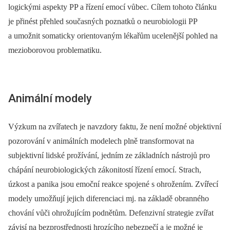
logickými aspekty PP a řízení emocí vůbec. Cílem tohoto článku
je přinést přehled současných poznatků o neurobio­logii PP
a umožnit somaticky orientovaným lékařům ucelenější pohled na
mezioborovou problematiku.
Animální modely
Výzkum na zvířatech je navzdory faktu, že není možné objektivní
pozorování v animálních modelech plně transformovat na
subjektivní lidské prožívání, jedním ze základních nástrojů pro
chápání neurobio­logických zákonitostí řízení emocí. Strach,
úzkost a panika jsou emoční reakce spojené s ohrožením. Zvířecí
modely umožňují jejich diferenciaci mj. na základě obranného
chování vůči ohrožujícím podnětům. Defenzivní strategie zvířat
závisí na bezprostřednosti hrozícího nebezpečí a je možné je