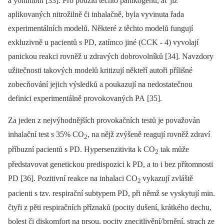
a yohimbin [33]. Pro použití těchto panikogenů, ať již
aplikovaných nitrožilně či inhalačně, byla vyvinuta řada
experimentálních modelů. Ně­kte­ré z těchto modelů fungují
exkluzivně u pacientů s PD, zatímco jiné (CCK ‑⁠ 4) vyvolají
panickou reakci rovněž u zdravých dobrovolníků [34]. Navzdory
užitečnosti takových modelů kritizují někteří autoři přílišné
zobecňování jejich výsledků a poukazují na nedostatečnou
definici experimentálně provokovaných PA [35].
Za jeden z nejvýhodnějších provokačních testů je považován
inhalační test s 35% CO
, na nějž zvýšeně reagují rovněž zdraví
2
příbuzní pacientů s PD. Hypersenzitivita k CO
tak může
2
představovat genetickou predispozici k PD, a to i bez přítomnosti
PD [36]. Pozitivní reakce na inhalaci CO
vykazují zvláště
2
pacienti s tzv. respirační subtypem PD, při němž se vyskytují min.
čtyři z pěti respiračních příznaků (pocity dušení, krátkého dechu,
bolest či diskomfort na prsou, pocity znecitlivění/ brnění, strach ze