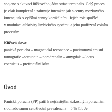
spojeno s aktivací lůžkového jádra striae terminalis. Celý proces
je však komplexní a zahrnuje interakce jak s centry mozkového
kmene, tak s vyššími centry kortikálními. Jejich role spočívá
v modulaci afektivity limbického systému a jeho podřízení volním
procesům.
Klíčová slova:
panická porucha –⁠ magnetická rezonance –⁠ pozitronová emisní
tomografie –serotonin –⁠ noradrenalin –⁠ amygdala –⁠ locus
coeruleus –⁠ prefrontální kůra
Úvod
Panická porucha (PP) patří k nejčastějším úzkostným poruchám
s odhadovanou celoživotní prevalencí 3 –⁠ 5 % [1]. Je