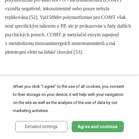
vyzněla negativně, inkonzistentně nebo pouze nebyla
replikována [52]. Val158Met polymorfizmus pro COMT však
není specifickým nálezem u PP, ale je prokazován u řady dalších
psychických poruch. COMT je metylační enzym zapojený
v metabolizmu monoaminergních neurotransmiterů a má
pleiotropní efekt na lidské chování [53].
Závěr
When you click "I agree" to the use of all cookies, you consent
to their storage on your device; it will help with your navigation
Úzkostné ladění, konkrétní strach i reakce útěk nebo útok mají
on the site as well as the analysis of the use of data by our
rozdílnou neurobio­logickou organizaci, v níž zúčastněné
marketing activities.
neurotransmiterové systémy mohou plnit odlišnou roli. Panická
porucha má zřejmě nejblíže k mechanizmům spojeným
Detailed settings
Agree and continue
s identifikací přímého ohrožení a s reakcí útěk nebo útok.