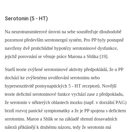
Serotonin (5 -⁠ HT)
Na neurotransmiterové úrovni na sebe soustřeďuje dlouhodobě
pozornost především serotonergní systém. Pro PP byly postupně
navrženy dvě protichůdné hypotézy serotoninové dysfunkce,
jejichž porovnání se věnuje práce Marona a Shlika [19].
Starší teorie zvýšené serotoninové aktivity předpokládá, že u PP
dochází ke zvýšenému uvolňování serotoninu nebo
hypersenzitivitě postsynaptických 5 -⁠ HT receptorů. Novější
teorie deficitní serotoninové funkce vychází zase z předpokladu,
že serotonin v ně­kte­rých oblastech mozku (např. v dorzální PAG)
brzdí rozvoj panické symptomatiky a že je PP spojena s deficitem
serotoninu. Maron a Shlik se na základě shrnutí dosavadních
nálezů přiklánějí k druhému názoru, tedy že serotonin má