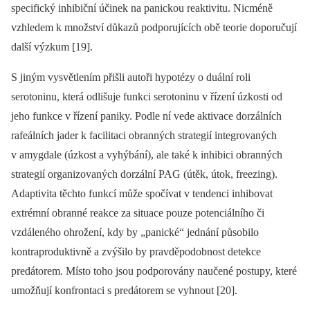
specifický inhibiční účinek na panickou reaktivitu. Nicméně
vzhledem k množství důkazů podporujících obě teorie doporučují
další výzkum [19].
S jiným vysvětlením přišli autoři hypotézy o duální roli
serotoninu, která odlišuje funkci serotoninu v řízení úzkosti od
jeho funkce v řízení paniky. Podle ní vede aktivace dorzálních
rafeálních jader k facilitaci obranných strategií integrovaných
v amygdale (úzkost a vyhýbání), ale také k inhibici obranných
strategií organizovaných dorzální PAG (útěk, útok, freezing).
Adaptivita těchto funkcí může spočívat v tendenci inhibovat
extrémní obranné reakce za situace pouze potenciálního či
vzdáleného ohrožení, kdy by „panické“ jednání působilo
kontraproduktivně a zvýšilo by pravděpodobnost detekce
predátorem. Místo toho jsou podporovány naučené postupy, které
umožňují konfrontaci s predátorem se vyhnout [20].