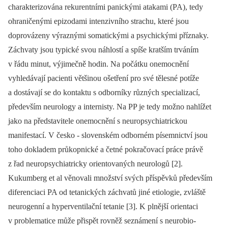
charakterizována rekurentními panickými atakami (PA), tedy
ohraničenými epizodami intenzivního strachu, které jsou
doprovázeny výraznými somatickými a psychickými příznaky.
Záchvaty jsou typické svou náhlostí a spíše kratším trváním
v řádu minut, výjimečně hodin. Na počátku onemocnění
vyhledávají pacienti většinou ošetření pro své tělesné potíže
a dostávají se do kontaktu s odborníky různých specializací,
především neurology a internisty. Na PP je tedy možno nahlížet
jako na představitele onemocnění s neuropsychiatrickou
manifestací. V česko ‑⁠ slovenském odborném písemnictví jsou
toho dokladem průkopnické a četné pokračovací práce právě
z řad neuropsychiatricky orientovaných neurologů [2].
Kukumberg et al věnovali množství svých příspěvků především
diferenciaci PA od tetanických záchvatů jiné etiologie, zvláště
neurogenní a hyperventilační tetanie [3]. K plnější orientaci
v problematice může přispět rovněž seznámení s neurobio­