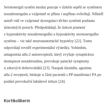
Serotonergní systém mozku pracuje v úzkém sepětí se systémem
noradrenergním a vzájemně se přímo i nepřímo ovlivňují. Někteří
autoři vidí ve vzájemné dysregulaci těchto systémů podstatu
úzkostných poruch. Předpokládají, že úzkost pramení
z hyperaktivity noradrenergního a hypoaktivity serotonergního
systému –⁠ viz také neuroanatomické hypotézy [22]. Tomu
odpovídají rovněž experimentální výsledky. Yohimbin,
antagonista alfa‑2 autoreceptorů, který zvyšuje synaptickou
dostupnost noradrenalinu, provokuje panické symptomy
u zdravých dobrovolníků [23]. Naopak klonidin, agonista
alfa‑2 receptorů, blokuje u části pacientů s PP manifestaci PA po
podání provokační laktátové infuze [24].
Kortikoliberin