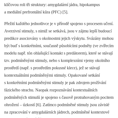
klíčovou roli tři struktury: amygdalární jádra, hipokampus
a mediální prefrontální kůra (PFC) [5].
Přežití každého jednotlivce je v přírodě spojeno s procesem učení.
Averzivní stimuly, s nimiž se setkává, jsou v zájmu lepší budoucí
predikce asociovány s okolnostmi jejich výskytu. Svázány mohou
být buď s konkrétními, současně působícími podněty (ve zvířecím
modelu např. tón ohlašující kontakt s predátorem), které se stávají
tzv. podmíněnými stimuly, nebo s komplexními vjemy okolního
prostředí (např. s prostředím pokusné klece), jež se stávají
kontextuálními podmíněnými stimuly. Opakované setkání
s konkrétními podmíněnými stimuly je pak zdrojem prožívání
fázického strachu. Naopak rozpoznávání kontextuálních
podmíněných stimulů je spojeno s časově protrahovaným pocitem
ohrožení –⁠ úzkostí [6]. Zatímco podmíněné stimuly jsou závislé
na zpracování v amygdalárních jádrech, podmíněné kontextové