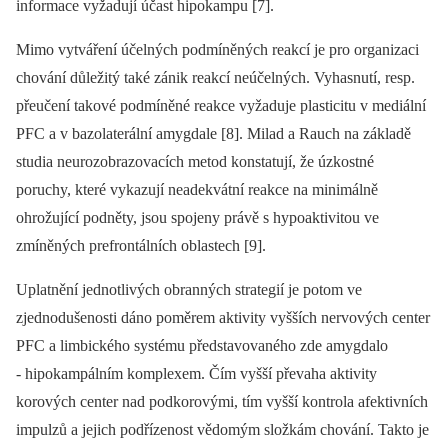
informace vyžadují účast hipokampu [7].
Mimo vytváření účelných podmíněných reakcí je pro organizaci
chování důležitý také zánik reakcí neúčelných. Vyhasnutí, resp.
přeučení takové podmíněné reakce vyžaduje plasticitu v mediální
PFC a v bazolaterální amygdale [8]. Milad a Rauch na základě
studia neurozobrazovacích metod konstatují, že úzkostné
poruchy, které vykazují neadekvátní reakce na minimálně
ohrožující podněty, jsou spojeny právě s hypoaktivitou ve
zmíněných prefrontálních oblastech [9].
Uplatnění jednotlivých obranných strategií je potom ve
zjednodušenosti dáno poměrem aktivity vyšších nervových center
PFC a limbického systému představovaného zde amygdalo
‑⁠ hipokampálním komplexem. Čím vyšší převaha aktivity
korových center nad podkorovými, tím vyšší kontrola afektivních
impulzů a jejich podřízenost vědomým složkám chování. Takto je