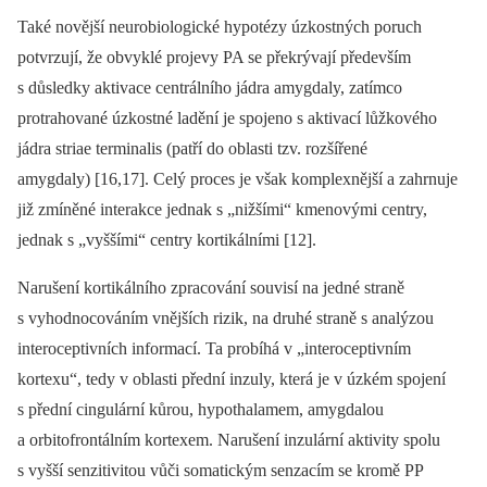
Také novější neurobio­logické hypotézy úzkostných poruch
potvrzují, že obvyklé projevy PA se překrývají především
s důsledky aktivace centrálního jádra amygdaly, zatímco
protrahované úzkostné ladění je spojeno s aktivací lůžkového
jádra striae terminalis (patří do oblasti tzv. rozšířené
amygdaly) [16,17]. Celý proces je však komplexnější a zahrnuje
již zmíněné interakce jednak s „nižšími“ kmenovými centry,
jednak s „vyššími“ centry kortikálními [12].
Narušení kortikálního zpracování souvisí na jedné straně
s vyhodnocováním vnějších rizik, na druhé straně s analýzou
interoceptivních informací. Ta probíhá v „interoceptivním
kortexu“, tedy v oblasti přední inzuly, která je v úzkém spojení
s přední cingulární kůrou, hypothalamem, amygdalou
a orbitofrontálním kortexem. Narušení inzulární aktivity spolu
s vyšší senzitivitou vůči somatickým senzacím se kromě PP