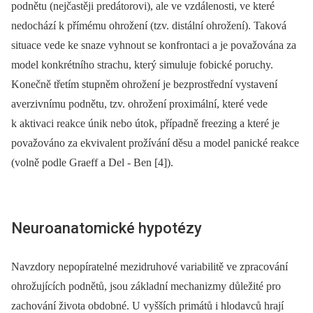
podnětu (nejčastěji predátorovi), ale ve vzdálenosti, ve které
nedochází k přímému ohrožení (tzv. distální ohrožení). Taková
situace vede ke snaze vyhnout se konfrontaci a je považována za
model konkrétního strachu, který simuluje fobické poruchy.
Konečně třetím stupněm ohrožení je bezprostřední vystavení
averzivnímu podnětu, tzv. ohrožení proximální, které vede
k aktivaci reakce únik nebo útok, případně freezing a které je
považováno za ekvivalent prožívání děsu a model panické reakce
(volně podle Graeff a Del ‑⁠ Ben [4]).
Neuroanatomické hypotézy
Navzdory nepopíratelné mezidruhové variabilitě ve zpracování
ohrožujících podnětů, jsou základní mechanizmy důležité pro
zachování života obdobné. U vyšších primátů i hlodavců hrají