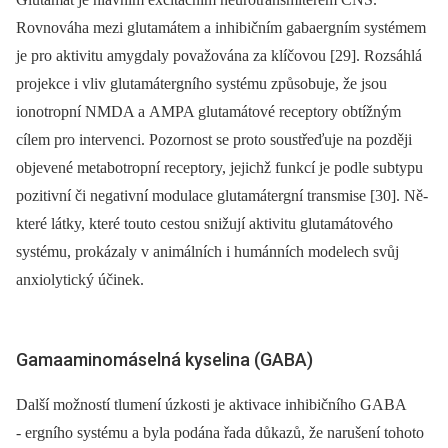
Rovnováha mezi glutamátem a inhibičním gabaergním systémem
je pro aktivitu amygdaly považována za klíčovou [29]. Rozsáhlá
projekce i vliv glutamátergního systému způsobuje, že jsou
ionotropní NMDA a AMPA glutamátové receptory obtížným
cílem pro intervenci. Pozornost se proto soustřeďuje na později
objevené metabotropní receptory, jejichž funkcí je podle subtypu
pozitivní či negativní modulace glutamátergní transmise [30]. Ně­
kte­ré látky, které touto cestou snižují aktivitu glutamátového
systému, prokázaly v animálních i humánních modelech svůj
anxiolytický účinek.
Gamaaminomáselná kyselina (GABA)
Další možností tlumení úzkosti je aktivace inhibičního GABA
‑⁠ ergního systému a byla podána řada důkazů, že narušení tohoto