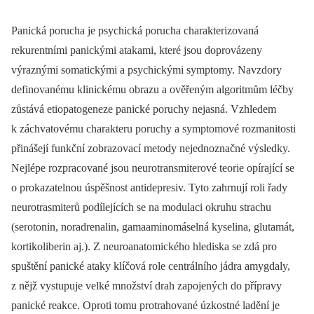
Panická porucha je psychická porucha charakterizovaná
rekurentními panickými atakami, které jsou doprovázeny
výraznými somatickými a psychickými symptomy. Navzdory
definovanému klinickému obrazu a ověřeným algoritmům léčby
zůstává etiopatogeneze panické poruchy nejasná. Vzhledem
k záchvatovému charakteru poruchy a symptomové rozmanitosti
přinášejí funkční zobrazovací metody nejednoznačné výsledky.
Nejlépe rozpracované jsou neurotransmiterové teorie opírající se
o prokazatelnou úspěšnost antidepresiv. Tyto zahrnují roli řady
neurotrasmiterů podílejících se na modulaci okruhu strachu
(serotonin, noradrenalin, gamaaminomáselná kyselina, glutamát,
kortikoliberin aj.). Z neuroanatomického hlediska se zdá pro
spuštění panické ataky klíčová role centrálního jádra amygdaly,
z nějž vystupuje velké množství drah zapojených do přípravy
panické reakce. Oproti tomu protrahované úzkostné ladění je