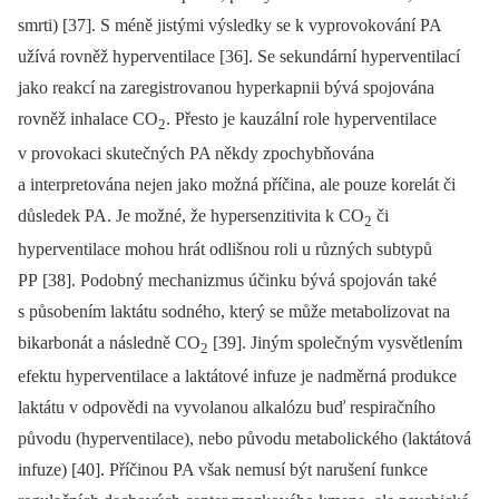
smrti) [37]. S méně jistými výsledky se k vyprovokování PA
užívá rovněž hyperventilace [36]. Se sekundární hyperventilací
jako reakcí na zaregistrovanou hyperkapnii bývá spojována
rovněž inhalace CO
. Přesto je kauzální role hyperventilace
2
v provokaci skutečných PA někdy zpochybňována
a interpretována nejen jako možná příčina, ale pouze korelát či
důsledek PA. Je možné, že hypersenzitivita k CO
či
2
hyperventilace mohou hrát odlišnou roli u různých subtypů
PP [38]. Podobný mechanizmus účinku bývá spojován také
s působením laktátu sodného, který se může metabolizovat na
bikarbonát a následně CO
[39]. Jiným společným vysvětlením
2
efektu hyperventilace a laktátové infuze je nadměrná produkce
laktátu v odpovědi na vyvolanou alkalózu buď respiračního
původu (hyperventilace), nebo původu metabolického (laktátová
infuze) [40]. Příčinou PA však nemusí být narušení funkce