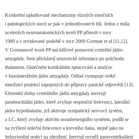
Konkrétní uplatňované mechanizmy různých emočních
i patologických stavů se pak v jednotlivostech liší. Jednu z mála
ucelených neuroanatomických teorií PP přinesli v roce
1989 a v revidované podobě v roce 2000 Gorman et al [11,12].
V Gormanově teorii PP má klíčové postavení centrální jádro
amygdaly. Sem přicházejí senzorické informace po průchodu
thalamem, částečném kortikálním zpracování a analýze
v bazolaterálním jádru amygdaly. Odtud vystupuje velké
množství projekcí zapojených do přípravy panické odpovědi [13].
Eferentní dráhy centrálního jádra amygdaly inervují
parabrachiální jádro, které zvyšuje respirační frekvenci, laterální
jádro hypothalamu, jež aktivuje sympatický nervový systém,
a LC, který zvyšuje aktivitu noradrenergního systému, podílí se
na zvýšení srdeční frekvence a krevního tlaku, stejně jako na
behaviorální reakci na ohrožení. Inervují rovněž paraventrikulární