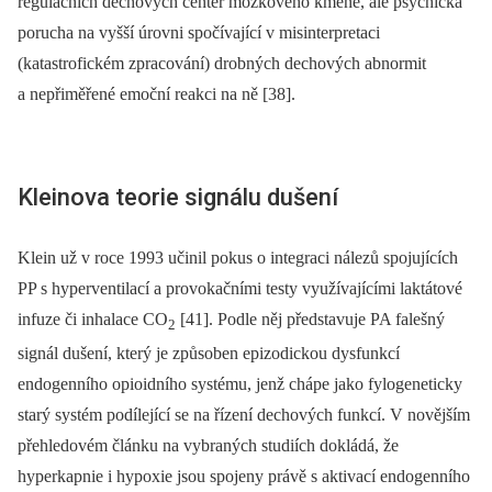
regulačních dechových center mozkového kmene, ale psychická
porucha na vyšší úrovni spočívající v misinterpretaci
(katastrofickém zpracování) drobných dechových abnormit
a nepřiměřené emoční reakci na ně [38].
Kleinova teorie signálu dušení
Klein už v roce 1993 učinil pokus o integraci nálezů spojujících
PP s hyperventilací a provokačními testy využívajícími laktátové
infuze či inhalace CO
[41]. Podle něj představuje PA falešný
2
signál dušení, který je způsoben epizodickou dysfunkcí
endogenního opioidního systému, jenž chápe jako fylogeneticky
starý systém podílející se na řízení dechových funkcí. V novějším
přehledovém článku na vybraných studiích dokládá, že
hyperkapnie i hypoxie jsou spojeny právě s aktivací endogenního