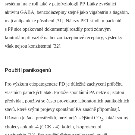
systému hraje roli také v patofyziologii PP. Látky zvyšující
aktivitu GABA, benzodiazepiny stejně jako vigabatrin a tiagabin,
mají antipanické působení [31]. Nálezy PET studií u pacientů
s PP sice opakovaně dokumentují rozdíly proti zdravým
kontrolám při vazbě na benzodiazepinové receptory, výsledky
však nejsou konzistentní [32].
Použití panikogenů
Pro výzkum etiopatogeneze PD je důležité zachycení průběhu
vlastních panických atak. Protože spontánní PA nelze s jistotou
předvídat, používá se často provokace laboratorních panikoidních
stavů, které svými projevy spontánní PA značně připomínají.
Užívána je řada prostředků, mezi nejčastějšími CO
, laktát sodný,
2
cholecystokinin‑4 (CCK ‑⁠ 4), kofein, izoproterenol