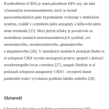
Kortikoliberin (CRH) je nejen působkem HPA osy, ale také
významným neurotransmiterem, který se kromě
paraventrikulárních jader hypothalamu vyskytuje v limbickém
systému, zvláště v centrálním jádru amygdaly a lůžkovém jádru
striae terminalis [25]. Mezi jinými účinky je považován za
modulátora ostatních neurotransmiterových systémů, zvl.
serotoninového, noradrenalinového, glutamátového
a dopaminového [26]. V animálních modelech prokázali Butler et
al schopnost CRH vyvolat anxiogenní projevy spojené s aktivací
noradrenergního locus coeruleus [27], naopak Shekhar et al
prokázali schopnost antagonisty CRH1 -⁠ receptorů tlumit
panikoidní reakci vyvolanou podáním laktátu sodného [28].
Glutamát
Glutamát je hlavním excitačním neurotransmiterem CNS.