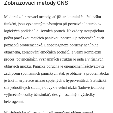
Zobrazovací metody CNS
Moderní zobrazovací metody, ať již strukturální či především
funkční, jsou významným nástrojem při poznávání neurobio­
logických podkladů duševních poruch. Navzdory stoupajícímu
počtu prací zkoumajících panickou poruchu je zobecnění jejich
poznatků problematické. Etiopatogeneze poruchy není plně
objasněna, zpracování emočních podnětů je velmi komplexní
proces, potenciálních významných struktur je řada a v různých
oblastech mozku. Panická porucha je onemocnění záchvatovité,
zachycení spontánních panických atak je obtížné, a problematická
je také interpretace nálezů spojených s hyperventilací. Statistická
síla jednotlivých studií je obvykle velmi nízká (řádově jednotky,
výjimečně desítky účastníků), design rozdílný a výsledky
heterogenní.
Morfologické nálezy zachycují zmenšený objem amygdaly,