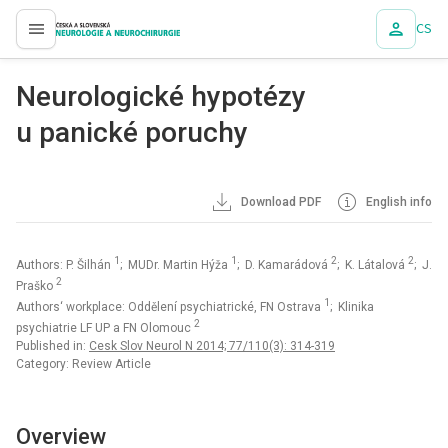
CS
proLékaře.cz
Neurologické hypotézy
u panické poruchy
Download PDF
English info
1
1
2
2
Authors: P. Šilhán
; MUDr. Martin Hýža
; D. Kamarádová
; K. Látalová
; J.
2
Praško
1
Authors‘ workplace: Oddělení psychiatrické, FN Ostrava
; Klinika
2
psychiatrie LF UP a FN Olomouc
Published in:
Cesk Slov Neurol N 2014; 77/110(3): 314-319
Category: Review Article
Overview