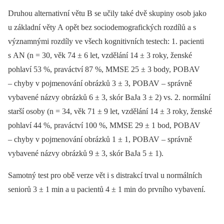
Druhou alternativní větu B se učily také dvě skupiny osob jako
u základní věty A opět bez sociodemografických rozdílů a s
významnými rozdíly ve všech kognitivních testech: 1. pacienti
s AN (n = 30, věk 74 ± 6 let, vzdělání 14 ± 3 roky, ženské
pohlaví 53 %, praváctví 87 %, MMSE 25 ± 3 body, POBAV
–⁠ chyby v pojmenování obrázků 3 ± 3, POBAV –⁠ správně
vybavené názvy obrázků 6 ± 3, skór BaJa 3 ± 2) vs. 2. normální
starší osoby (n = 34, věk 71 ± 9 let, vzdělání 14 ± 3 roky, ženské
pohlaví 44 %, praváctví 100 %, MMSE 29 ± 1 bod, POBAV
–⁠ chyby v pojmenování obrázků 1 ± 1, POBAV –⁠ správně
vybavené názvy obrázků 9 ± 3, skór BaJa 5 ± 1).
Samotný test pro obě verze vět i s distrakcí trval u normálních
seniorů 3 ± 1 min a u pacientů 4 ± 1 min do prvního vybavení.