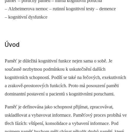
paměť –⁠ poruchy paměti –⁠ mírná kognitivní porucha
–⁠ Alzheimerova nemoc –⁠ rutinní kognitivní testy –⁠ demence
–⁠ kognitivní dysfunkce
Úvod
Paměť je důležitá kognitivní funkce nejen sama o sobě. Je
současně nezbytnou podmínkou k uskutečnění dalších
kognitivních schopností. Podílí se také na řečových, exekutivních
a zrakově-prostorových funkcích. Proto má posouzení paměti
dominantní postavení u pacientů s kognitivními poruchami.
Paměť je definována jako schopnost přijímat, zpracovávat,
uskladňovat a vybavovat informace. Paměťový proces probíhá ve
třech fázích: vštípení, konsolidace a vybavení informace. Pod
pojmem paměť bychom měli chápat několik druhů pamětí, které