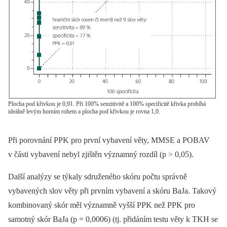
Plocha pod křivkou je 0,91. Při 100% senzitivitě a 100% specificitě křivka probíhá
ideálně levým horním rohem a plocha pod křivkou je rovna 1,0.
Při porovnání PPK pro první vybavení věty, MMSE a POBAV
v části vybavení nebyl zjištěn významný rozdíl (p > 0,05).
Další analýzy se týkaly sdruženého skóru počtu správně
vybavených slov věty při prvním vybavení a skóru BaJa. Takový
kombinovaný skór měl významně vyšší PPK než PPK pro
samotný skór BaJa (p = 0,0006) (tj. přidáním testu věty k TKH se