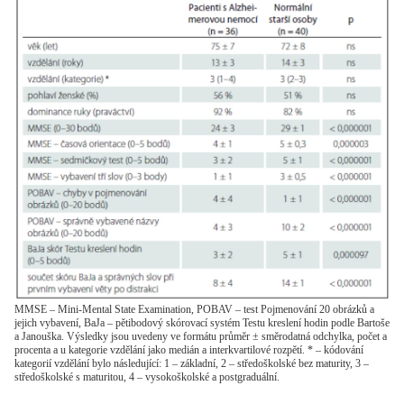
MMSE – Mini-Mental State Examination, POBAV – test Pojmenování 20 obrázků a
jejich vybavení, BaJa – pětibodový skórovací systém Testu kreslení hodin podle Bartoše
a Janouška. Výsledky jsou uvedeny ve formátu průměr ± směrodatná odchylka, počet a
procenta a u kategorie vzdělání jako medián a interkvartilové rozpětí. * – kódování
kategorií vzdělání bylo následující: 1 – základní, 2 – středoškolské bez maturity, 3 –
středoškolské s maturitou, 4 – vysokoškolské a postgraduální.