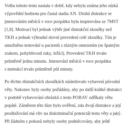
Volba tohoto testu nastala v době, kdy nebyla známa jeho nízká
výpovědní hodnota pro časná stadia AN. Druhá distrakce se
jmenováním měsíců v roce pozpátku byla inspirována ze 7MST
[1,8]. Motivací byl jednak výběr jiné distrakční zkoušky než
TKH a jednak výhradní slovní provedení celé zkoušky. Tím je
umožněno testování u pacientů s různým omezením (se špatným
zrakem, pohyblivostí ruky, ležící). Provedení TKH trvalo
průměrně jednu minutu. Jmenování měsíců v roce pozpátku
s instrukcí trvalo průměrně půl minuty.
Po těchto distrakčních zkouškách následovalo vybavení původní
věty. Nakonec byly osoby požádány, aby po další krátké distrakci
v podobě vybavování obrázků z testu POBAV odříkaly větu
popáté. Záměrem této fáze bylo ověření, zda dvojí distrakce a její
prodlužování má vliv na diskriminační potenciál testu věty a jaký.
Při žádném z pokusů nebyly osoby podněcovány, aby ještě