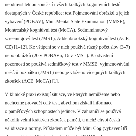
neodmyslitelnou součástí i všech krátkých kognitivních testů
dostupných v České republice: test Pojmenování obrázků a jejich
vybavení (POBAV), Mini-Mental State Examination (MMSE),
Montrealský kognitivní test (MoCA), Sedmiminutový
screeningový test (7MST), Addenbrookský kognitivní test (ACE-
CZ) [1–12]. Ke vštípení se v nich používá různý počet slov (3–7)
nebo obrázků (20 v POBAVu, 16 v 7MST). K odvedení
pozornosti se používá sedmičkový test v MMSE, vyjmenovávání
měsíců pozpátku (7MST) nebo je vloženo více jiných krátkých
zkoušek (ACE, MoCA) [1].
V klinické praxi existují situace, ve kterých nemůžeme nebo
nechceme provádět celý test, abychom získali informace
o paměťových schopnostech jedince. V zahraničí se používá
několik velmi krátkých zkoušek paměti, u nichž chybí česká
validizace a normy. Příkladem může být Mini-Cog (vybavení tří