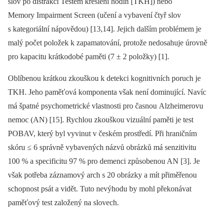
slov po distrakci Testem kreslení hodin [TKH]) nebo
Memory Impairment Screen (učení a vybavení čtyř slov
s kategoriální nápovědou) [13,14]. Jejich dalším problémem je
malý počet položek k zapamatování, protože nedosahuje úrovně
pro kapacitu krátkodobé paměti (7 ± 2 položky) [1].
Oblíbenou krátkou zkouškou k detekci kognitivních poruch je
TKH. Jeho paměťová komponenta však není dominující. Navíc
má špatné psychometrické vlastnosti pro časnou Alzheimerovu
nemoc (AN) [15]. Rychlou zkouškou vizuální paměti je test
POBAV, který byl vyvinut v českém prostředí. Při hraničním
skóru ≤ 6 správně vybavených názvů obrázků má senzitivitu
100 % a specificitu 97 % pro demenci způsobenou AN [3]. Je
však potřeba záznamový arch s 20 obrázky a mít přiměřenou
schopnost psát a vidět. Tuto nevýhodu by mohl překonávat
paměťový test založený na slovech.