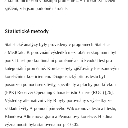
a kontrolních osob v odstupu průměrně 4 ± 1 měsíc za účelem
zjištění, zda jsou podobně náročné.
Statistické metody
Statistické analýzy byly provedeny v programech Statistica
a MedCalc. K porovnání výsledků mezi oběma skupinami byl
použit t-test pro kontinuální proměnné a chí-kvadrát test pro
kategoriální proměnné. Korelace byly zjišťovány Pearsonovým
korelačním koeficientem. Diagnostický přínos testu byl
posouzen pomocí senzitivity, specificity a plochy pod křivkou
(PPK) Receiver Operating Characteristic Curve (ROC) [26].
Výsledky alternativní věty B byly porovnány s výsledky ze
základní věty A pomocí párového Wilcoxonova testu a t-testu,
Blandova-Altmanova grafu a Pearsonovy korelace. Hladina
významnosti byla stanovena na p < 0,05.