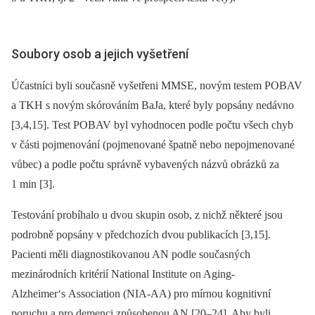
Soubory osob a jejich vyšetření
Účastníci byli současně vyšetřeni MMSE, novým testem POBAV
a TKH s novým skórováním BaJa, které byly popsány nedávno
[3,4,15]. Test POBAV byl vyhodnocen podle počtu všech chyb
v části pojmenování (pojmenované špatně nebo nepojmenované
vůbec) a podle počtu správně vybavených názvů obrázků za
1 min [3].
Testování probíhalo u dvou skupin osob, z nichž některé jsou
podrobně popsány v předchozích dvou publikacích [3,15].
Pacienti měli diagnostikovanou AN podle současných
mezinárodních kritérií National Institute on Aging-
Alzheimer‘s Association (NIA-AA) pro mírnou kognitivní
poruchu a pro demenci způsobenou AN [20–24]. Aby byli