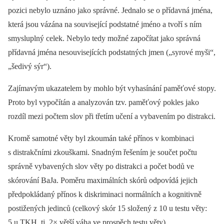
pozici nebylo uznáno jako správné. Jednalo se o přídavná jména,
která jsou vázána na související podstatné jméno a tvoří s ním
smysluplný celek. Nebylo tedy možné započítat jako správná
přídavná jména nesouvisejících podstatných jmen („syrové myši“,
„šedivý sýr“).
Zajímavým ukazatelem by mohlo být vyhasínání paměťové stopy.
Proto byl vypočítán a analyzován tzv. paměťový pokles jako
rozdíl mezi počtem slov při třetím učení a vybavením po distrakci.
Kromě samotné věty byl zkoumán také přínos v kombinaci
s distrakčními zkouškami. Snadným řešením je součet počtu
správně vybavených slov věty po distrakci a počet bodů ve
skórování BaJa. Poměru maximálních skórů odpovídá jejich
předpokládaný přínos k diskriminaci normálních a kognitivně
postižených jedinců (celkový skór 15 složený z 10 u testu věty:
5 u TKH, tj. 2× větší váha ve prospěch testu věty).