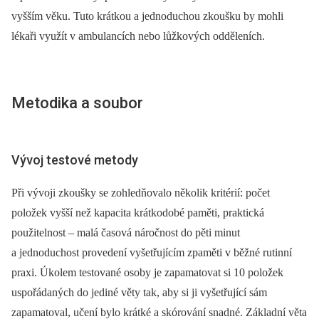
vyšším věku. Tuto krátkou a jednoduchou zkoušku by mohli
lékaři využít v ambulancích nebo lůžkových odděleních.
Metodika a soubor
Vývoj testové metody
Při vývoji zkoušky se zohledňovalo několik kritérií: počet
položek vyšší než kapacita krátkodobé paměti, praktická
použitelnost –⁠ malá časová náročnost do pěti minut
a jednoduchost provedení vyšetřujícím zpaměti v běžné rutinní
praxi. Úkolem testované osoby je zapamatovat si 10 položek
uspořádaných do jediné věty tak, aby si ji vyšetřující sám
zapamatoval, učení bylo krátké a skórování snadné. Základní věta