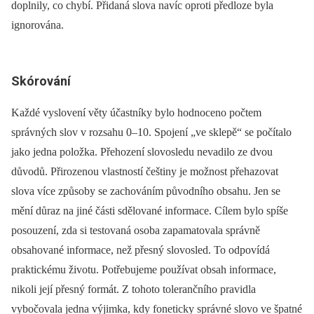
doplnily, co chybí. Přidaná slova navíc oproti předloze byla
ignorována.
Skórování
Každé vyslovení věty účastníky bylo hodnoceno počtem
správných slov v rozsahu 0–10. Spojení „ve sklepě“ se počítalo
jako jedna položka. Přehození slovosledu nevadilo ze dvou
důvodů. Přirozenou vlastností češtiny je možnost přehazovat
slova více způsoby se zachováním původního obsahu. Jen se
mění důraz na jiné části sdělované informace. Cílem bylo spíše
posouzení, zda si testovaná osoba zapamatovala správně
obsahované informace, než přesný slovosled. To odpovídá
praktickému životu. Potřebujeme používat obsah informace,
nikoli její přesný formát. Z tohoto tolerančního pravidla
vybočovala jedna výjimka, kdy foneticky správné slovo ve špatné