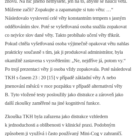
znovu. Na nic jiného nemyslete, jen na to, abyste se naučil větu.
Můžeme začít? Zopakujte a zapamatujte si tuto větu: …“
Následovalo vyslovení celé věty konstantním tempem s jasným
oddělováním slov. Poté se vyšetřovaná osoba snažila zopakovat
co nejvíce slov dané věty. Takto probíhalo učení věty třikrát.
Pokud chtěla vyšetřovaná osoba výjimečně opakovat větu nahlas
prakticky současně s tím, jak ji produkoval administrátor, byla
okamžitě zastavena s vysvětlením: „Ne, nejdříve já, potom vy.“
Po trojí prezentaci věty ji osoba vždy zopakovala. Poté následoval
TKH s časem 23 : 20 [15] v případě základní věty A nebo
jmenování měsíců v roce pozpátku v případě alternativní věty
B. Tyto vložené testy posloužily jako distrakce a zároveň jako
další zkoušky zaměřené na jiné kognitivní funkce.
Zkouška TKH byla zařazena jako distrakce vzhledem
k jednoduchosti a oblíbenosti v klinické praxi. Podobným
způsobem ji využívá i často používaný Mini-Cog v zahraničí.