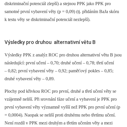
diskriminační potenciál zlepší) a stejnou PPK jako PPK pro
samotné první vybavení věty (p = 0,09) (tj. přidáním BaJa skóru
k testu věty se diskriminační potenciál nezlepší).
Výsledky pro druhou alternativní větu B
Výsledky PPK z analýz ROC pro druhou alternativní větu B jsou
následující: první učení –⁠ 0,70; druhé učení –⁠ 0,78; třetí učení
–⁠ 0,82; první vybavení věty –⁠ 0,92; paměťový pokles –⁠ 0,85;
druhé vybavení věty –⁠ 0,89.
Plochy pod křivkou ROC pro první, druhé a třetí učení věty se
vzájemně neliší. Při srovnání fáze učení a vybavení je PPK pro
první vybavení věty významně vyšší než PPK pro první učení (p
= 0,0004). Naopak se neliší proti druhému nebo třetímu učení.
Není rozdíl v PPK mezi druhým a třetím učením věty a mezi