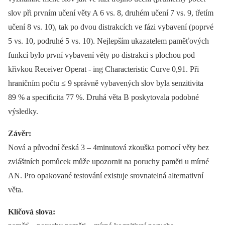
slov při prvním učení věty A 6 vs. 8, druhém učení 7 vs. 9, třetím
učení 8 vs. 10), tak po dvou distrakcích ve fázi vybavení (poprvé
5 vs. 10, podruhé 5 vs. 10). Nejlepším ukazatelem paměťových
funkcí bylo první vybavení věty po distrakci s plochou pod
křivkou Receiver Operat -⁠ ing Characteristic Curve 0,91. Při
hraničním počtu ≤ 9 správně vybavených slov byla senzitivita
89 % a specificita 77 %. Druhá věta B poskytovala podobné
výsledky.
Závěr:
Nová a původní česká 3 –⁠ 4minutová zkouška pomocí věty bez
zvláštních pomůcek může upozornit na poruchy paměti u mírné
AN. Pro opakované testování existuje srovnatelná alternativní
věta.
Klíčová slova: