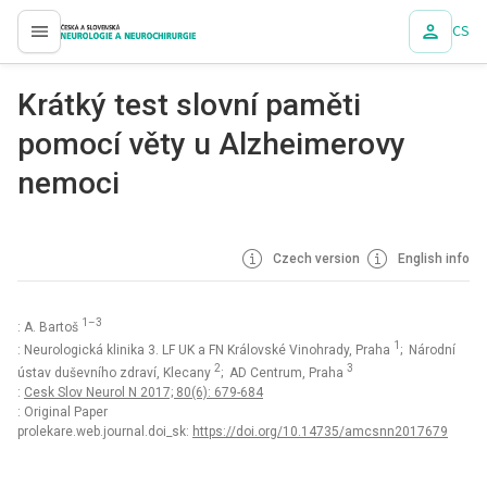
CS
proLékaře.cz
Krátký test slovní paměti
pomocí věty u Alzheimerovy
nemoci
Czech version
English info
1–3
: A. Bartoš
1
: Neurologická klinika 3. LF UK a FN Královské Vinohrady, Praha
; Národní
2
3
ústav duševního zdraví, Klecany
; AD Centrum, Praha
:
Cesk Slov Neurol N 2017; 80(6): 679-684
: Original Paper
prolekare.web.journal.doi_sk:
https://doi.org/10.14735/amcsnn2017679