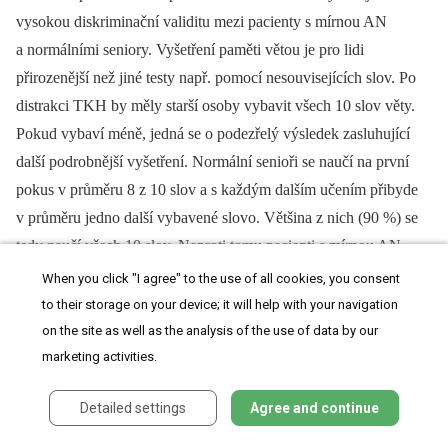
vysokou diskriminační validitu mezi pacienty s mírnou AN
a normálními seniory. Vyšetření paměti větou je pro lidi
přirozenější než jiné testy např. pomocí nesouvisejících slov. Po
distrakci TKH by měly starší osoby vybavit všech 10 slov věty.
Pokud vybaví méně, jedná se o podezřelý výsledek zasluhující
další podrobnější vyšetření. Normální senioři se naučí na první
pokus v průměru 8 z 10 slov a s každým dalším učením přibyde
v průměru jedno další vybavené slovo. Většina z nich (90 %) se
tedy naučí všech 10 slov. Naproti tomu pacienti s mírnou AN
zopakují poprvé větu pouze v průměru se šesti správnými slovy.
When you click "I agree" to the use of all cookies, you consent
Průběh se podobá křivce učení jako u normálních seniorů (graf
to their storage on your device; it will help with your navigation
1). Dalším učením zvyšují vybavení v průměru o jedno slovo
on the site as well as the analysis of the use of data by our
marketing activities.
s každým dalším opakováním věty. Proto nedosáhnou plného
naučení věty (v průměru pouze osm slov). Pacienti s AN a s
Detailed settings
Agree and continue
průměrným MMSE 24 bodů končí po trojím učení na takovém
počtu slov, s jakým začínají normální senioři po prvním učení.