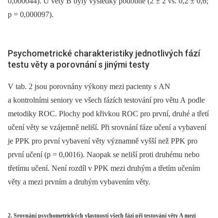
0,000044). U věty B byly výsledky podobné (2 ± 2 vs. 0,2 ± 0,6;
p = 0,000097).
Psychometrické charakteristiky jednotlivých fází
testu věty a porovnání s jinými testy
V tab. 2 jsou porovnány výkony mezi pacienty s AN
a kontrolními seniory ve všech fázích testování pro větu A podle
metodiky ROC. Plochy pod křivkou ROC pro první, druhé a třetí
učení věty se vzájemně neliší. Při srovnání fáze učení a vybavení
je PPK pro první vybavení věty významně vyšší než PPK pro
první učení (p = 0,0016). Naopak se neliší proti druhému nebo
třetímu učení. Není rozdíl v PPK mezi druhým a třetím učením
věty a mezi prvním a druhým vybavením věty.
2. Srovnání psychometrických vlastností všech fází při testování věty A mezi