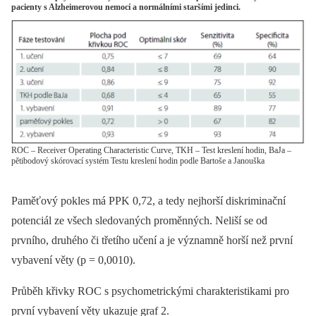
pacienty s Alzheimerovou nemocí a normálními staršími jedinci.
ROC – Receiver Operating Characteristic Curve, TKH – Test kreslení hodin, BaJa –
pětibodový skórovací systém Testu kreslení hodin podle Bartoše a Janouška
Paměťový pokles má PPK 0,72, a tedy nejhorší diskriminační
potenciál ze všech sledovaných proměnných. Neliší se od
prvního, druhého či třetího učení a je významně horší než první
vybavení věty (p = 0,0010).
Průběh křivky ROC s psychometrickými charakteristikami pro
první vybavení věty ukazuje graf 2.