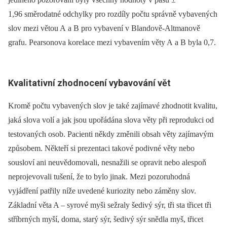
1,96 směrodatné odchylky pro rozdíly počtu správně vybavených
slov mezi větou A a B pro vybavení v Blandově-Altmanově
grafu. Pearsonova korelace mezi vybavením věty A a B byla 0,7.
Kvalitativní zhodnocení vybavování vět
Kromě počtu vybavených slov je také zajímavé zhodnotit kvalitu,
jaká slova volí a jak jsou upořádána slova věty při reprodukci od
testovaných osob. Pacienti někdy změnili obsah věty zajímavým
způsobem. Někteří si prezentaci takové podivné věty nebo
sousloví ani neuvědomovali, nesnažili se opravit nebo alespoň
neprojevovali tušení, že to bylo jinak. Mezi pozoruhodná
vyjádření patřily níže uvedené kuriozity nebo záměny slov.
Základní věta A –⁠ syrové myši sežraly šedivý sýr, tři sta třicet tři
stříbrných myší, doma, starý sýr, šedivý sýr snědla myš, třicet