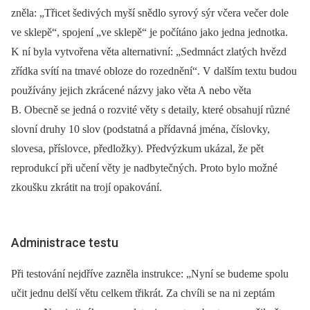
zněla: „Třicet šedivých myší snědlo syrový sýr včera večer dole
ve sklepě“, spojení „ve sklepě“ je počítáno jako jedna jednotka.
K ní byla vytvořena věta alternativní: „Sedmnáct zlatých hvězd
zřídka svítí na tmavé obloze do rozednění“. V dalším textu budou
používány jejich zkrácené názvy jako věta A nebo věta
B. Obecně se jedná o rozvité věty s detaily, které obsahují různé
slovní druhy 10 slov (podstatná a přídavná jména, číslovky,
slovesa, příslovce, předložky). Předvýzkum ukázal, že pět
reprodukcí při učení věty je nadbytečných. Proto bylo možné
zkoušku zkrátit na trojí opakování.
Administrace testu
Při testování nejdříve zazněla instrukce: „Nyní se budeme spolu
učit jednu delší větu celkem třikrát. Za chvíli se na ni zeptám