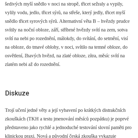
šedivých myší snědlo v noci na stropě, třicet sežraly a vypily,
vylily vodu, jedlo, třicet sýrů, na střeše, který jedly, třicet myší
snědlo třicet syrových sýrů. Alternativní věta B
–⁠
hvězdy prudce
svítily na noční obloze, září, stříbrné hvězdy svítí na zem, sotva
svítí na nebi po rozednění, málokdy, do svítání, do setmění, visí
na obloze, do tmavé oblohy, v noci, svítilo na temné obloze, do
osvětlení, žhavých hvězd, na zlaté obloze, zítra, měsíc svítí na
zlatém nebi až do rozednění.
Diskuze
Trojí učení jedné věty a její vybavení po krátkých distrakčních
zkouškách (TKH a testu jmenování měsíců pozpátku) je poprvé
představeno jako rychlé a jednoduché testování slovní paměti pro
klinickou praxi. Nová a původní česká zkouška vykazuje