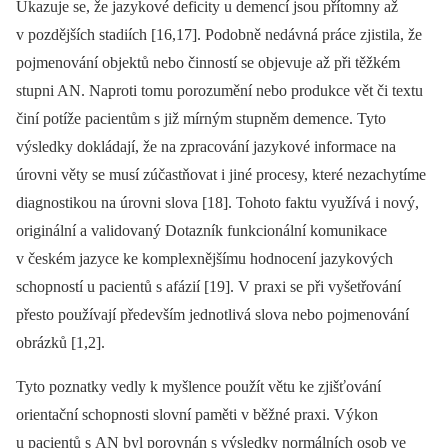
Ukazuje se, že jazykové deficity u demencí jsou přítomny až
v pozdějších stadiích [16,17]. Podobně nedávná práce zjistila, že
pojmenování objektů nebo činností se objevuje až při těžkém
stupni AN. Naproti tomu porozumění nebo produkce vět či textu
činí potíže pacientům s již mírným stupněm demence. Tyto
výsledky dokládají, že na zpracování jazykové informace na
úrovni věty se musí zúčastňovat i jiné procesy, které nezachytíme
diagnostikou na úrovni slova [18]. Tohoto faktu využívá i nový,
originální a validovaný Dotazník funkcionální komunikace
v českém jazyce ke komplexnějšímu hodnocení jazykových
schopností u pacientů s afázií [19]. V praxi se při vyšetřování
přesto používají především jednotlivá slova nebo pojmenování
obrázků [1,2].
Tyto poznatky vedly k myšlence použít větu ke zjišťování
orientační schopnosti slovní paměti v běžné praxi. Výkon
u pacientů s AN byl porovnán s výsledky normálních osob ve