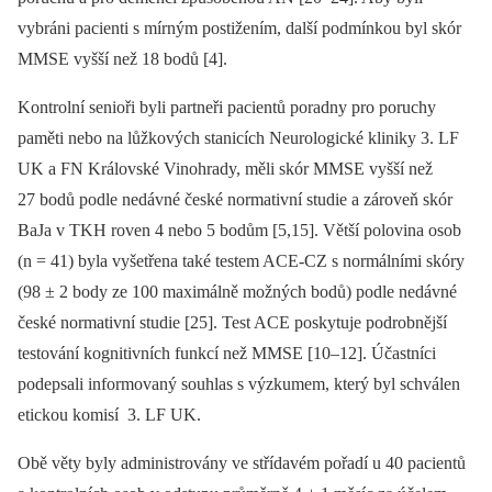
vybráni pacienti s mírným postižením, další podmínkou byl skór
MMSE vyšší než 18 bodů [4].
Kontrolní senioři byli partneři pacientů poradny pro poruchy
paměti nebo na lůžkových stanicích Neurologické kliniky 3. LF
UK a FN Královské Vinohrady, měli skór MMSE vyšší než
27 bodů podle nedávné české normativní studie a zároveň skór
BaJa v TKH roven 4 nebo 5 bodům [5,15]. Větší polovina osob
(n = 41) byla vyšetřena také testem ACE-CZ s normálními skóry
(98 ± 2 body ze 100 maximálně možných bodů) podle nedávné
české normativní studie [25]. Test ACE poskytuje podrobnější
testování kognitivních funkcí než MMSE [10–12]. Účastníci
podepsali informovaný souhlas s výzkumem, který byl schválen
etickou komisí 3. LF UK.
Obě věty byly administrovány ve střídavém pořadí u 40 pacientů