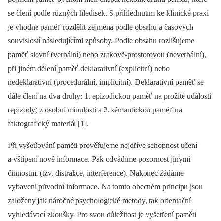
se člení podle různých hledisek. S přihlédnutím ke klinické praxi
je vhodné paměť rozdělit zejména podle obsahu a časových
souvislostí následujícími způsoby. Podle obsahu rozlišujeme
paměť slovní (verbální) nebo zrakově-prostorovou (neverbální),
při jiném dělení paměť deklarativní (explicitní) nebo
nedeklarativní (procedurální, implicitní). Deklarativní paměť se
dále člení na dva druhy: 1. epizodickou paměť na prožité události
(epizody) z osobní minulosti a 2. sémantickou paměť na
faktografický materiál [1].
Při vyšetřování paměti prověřujeme nejdříve schopnost učení
a vštípení nové informace. Pak odvádíme pozornost jinými
činnostmi (tzv. distrakce, interference). Nakonec žádáme
vybavení původní informace. Na tomto obecném principu jsou
založeny jak náročné psychologické metody, tak orientační
vyhledávací zkoušky. Pro svou důležitost je vyšetření paměti