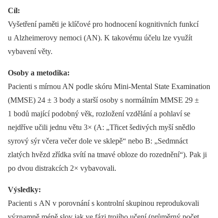
Cíl:
Vyšetření paměti je klíčové pro hodnocení kognitivních funkcí
u Alzheimerovy nemoci (AN). K takovému účelu lze využít
vybavení věty.
Osoby a metodika:
Pacienti s mírnou AN podle skóru Mini-Mental State Examination
(MMSE) 24 ± 3 body a starší osoby s normálním MMSE 29 ±
1 bodů mající podobný věk, rozložení vzdělání a pohlaví se
nejdříve učili jednu větu 3× (A: „Třicet šedivých myší snědlo
syrový sýr včera večer dole ve sklepě“ nebo B: „Sedmnáct
zlatých hvězd zřídka svítí na tmavé obloze do rozednění“). Pak ji
po dvou distrakcích 2× vybavovali.
Výsledky:
Pacienti s AN v porovnání s kontrolní skupinou reprodukovali
významně méně slov jak ve fázi trojího učení (průměrný počet