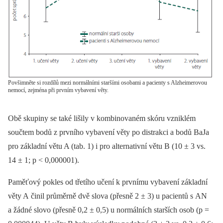
Povšimněte si rozdílů mezi normálními staršími osobami a pacienty s Alzheimerovou
nemocí, zejména při prvním vybavení věty.
Obě skupiny se také lišily v kombinovaném skóru vzniklém
součtem bodů z prvního vybavení věty po distrakci a bodů BaJa
pro základní větu A (tab. 1) i pro alternativní větu B (10 ± 3 vs.
14 ± 1; p < 0,000001).
Paměťový pokles od třetího učení k prvnímu vybavení základní
věty A činil průměrně dvě slova (přesně 2 ± 3) u pacientů s AN
a žádné slovo (přesně 0,2 ± 0,5) u normálních starších osob (p =