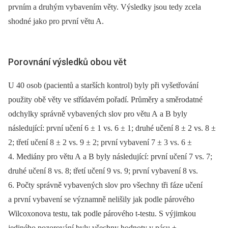
prvním a druhým vybavením věty. Výsledky jsou tedy zcela
shodné jako pro první větu A.
Porovnání výsledků obou vět
U 40 osob (pacientů a starších kontrol) byly při vyšetřování
použity obě věty ve střídavém pořadí. Průměry a směrodatné
odchylky správně vybavených slov pro větu A a B byly
následující: první učení 6 ± 1 vs. 6 ± 1; druhé učení 8 ± 2 vs. 8 ±
2; třetí učení 8 ± 2 vs. 9 ± 2; první vybavení 7 ± 3 vs. 6 ±
4. Mediány pro větu A a B byly následující: první učení 7 vs. 7;
druhé učení 8 vs. 8; třetí učení 9 vs. 9; první vybavení 8 vs.
6. Počty správně vybavených slov pro všechny tři fáze učení
a první vybavení se významně nelišily jak podle párového
Wilcoxonova testu, tak podle párového t-testu. S výjimkou
jediného pozorování byly všechny hodnoty v pásu ±