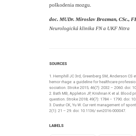
poškodenia mozgu.
doc. MUDr. Miroslav Brozman, CSc., 
Neurologická klinika FN a UKF Nitra
SOURCES
1. Hemphill JC 3rd, Greenberg SM, Anderson CS et
hemor rhage: a guideline for healthcare professi
sociation. Stroke 2015; 46(7): 2032 –⁠ 2060. doi
2. Bath MB, Appleton JP, Krishnan K et al. Blood pres
question. Stroke 2018; 49(7): 1784 –⁠ 1790. doi:
3. Dastur CK, Yu W. Cur rent management of spon
2(1): 21 –⁠ 29. doi: 10.1136/ svn2016-000047.
LABELS