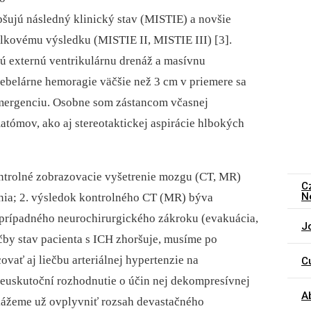
šujú následný klinický stav (MISTIE) a novšie
elkovému výsledku (MISTIE II, MISTIE III) [3].
jú externú ventrikulárnu drenáž a masívnu
rebelárne hemoragie väčšie než 3 cm v priemere sa
mergenciu. Osobne som zástancom včasnej
ómov, ako aj stereotaktickej aspirácie hlbokých
kontrolné zobrazovacie vyšetrenie mozgu (CT, MR)
C
N
nia; 2. výsledok kontrolného CT (MR) býva
 prípadného neurochirurgického zákroku (evakuácia,
J
ečby stav pacienta s ICH zhoršuje, musíme po
ať aj liečbu arteriálnej hypertenzie na
C
 neuskutoční rozhodnutie o účin nej dekompresívnej
A
okážeme už ovplyvniť rozsah devastačného