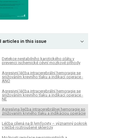
l articles in this issue
Detekce nestabilního karotického plátu v
prevenci ischemické cévní mozkové příhody
Agresivní léčba intracerebrální hemoragie se
snižováním krevního tlaku a indikací operace -
ANO
Agresivní léčba intracerebrální hemoragie se
snižováním krevního tlaku a indikací operace -
NE
Agresívna liečba intracerebrálnej hemoragie so
znižovaním krvného tlaku a indikáciou operácie
Léčba cílená na B lymfocyty – významný pokrok
v léčbě roztroušené sklerózy
Možnosti regulace neuroimunitních a