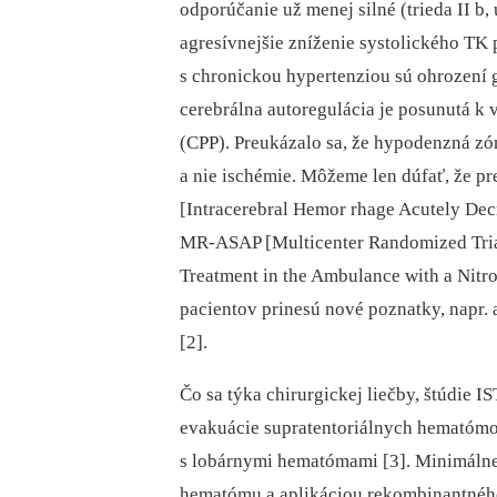
odporúčanie už menej silné (trieda II b,
agresívnejšie zníženie systolického TK
s chronickou hypertenziou sú ohrození 
cerebrálna autoregulácia je posunutá k
(CPP). Preukázalo sa, že hypodenzná z
a nie ischémie. Môžeme len dúfať, že
[Intracerebral Hemor rhage Acutely Decr
MR-ASAP [Multicenter Randomized Tria
Treatment in the Ambulance with a Nitr
pacientov prinesú nové poznatky, napr. 
[2].
Čo sa týka chirurgickej liečby, štúdie 
evakuácie supratentoriálnych hematómov
s lobárnymi hematómami [3]. Minimálne
hematómu a aplikáciou rekombinantné