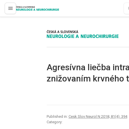
proLékaře.cz
proLékaře.cz
Agresívna liečba int
znižovaním krvného t
Published in:
Cesk Slov Neurol N 2018; 81(4): 394
Category: