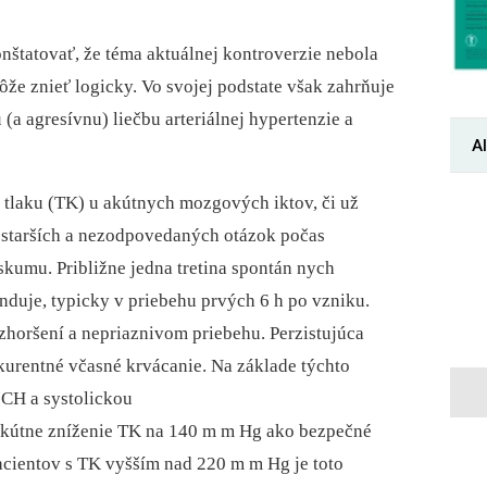
štatovať, že téma aktuálnej kontroverzie nebola
ôže znieť logicky. Vo svojej podstate však zahrňuje
(a agresívnu) liečbu arteriálnej hypertenzie a
Al
tlaku (TK) u akútnych mozgových iktov, či už
ajstarších a nezodpovedaných otázok počas
umu. Približne jedna tretina spontán nych
nduje, typicky v priebehu prvých 6 h po vzniku.
zhoršení a nepriaznivom priebehu. Perzistujúca
kurentné včasné krvácanie. Na základe týchto
ICH a systolickou
akútne zníženie TK na 140 m m Hg ako bezpečné
 pacientov s TK vyšším nad 220 m m Hg je toto