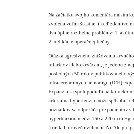
Na začiatku svojho komentára musím kon
zvolená veľmi šťastne, i keď zdanlivo m
dva úplne rozdielne problémy: 1. akútnu 
2. indikácie operačnej liečby.
Otázka agresívneho znižovania krvného 
infarktov alebo krvácaní, je jednou z n
posledných 50 rokov publikovaného výsk
intracerebrálnych hemoragií (ICH) expa
Expanzia sa spolupodieľa na klinickom 
arteriálna hypertenzia môže spôsobiť re
poznatkov sa odporúča pre pacientov s 
hypertenziou medzi 150 a 220 m m Hg 
(trieda I, úroveň evidencie A). Ale pre