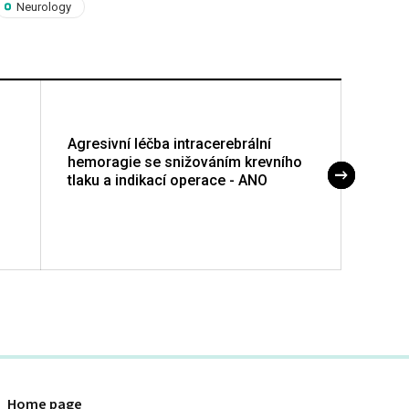
Neurology
Agresivní léčba intracerebrální
Agresi
hemoragie se snižováním krevního
hemor
tlaku a indikací operace - ANO
tlaku 
Home page