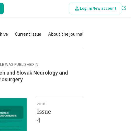
CS
Log in/New account
hive
Current issue
About the journal
CLE WAS PUBLISHED IN
ch and Slovak Neurology and
rosurgery
2018
Issue
4