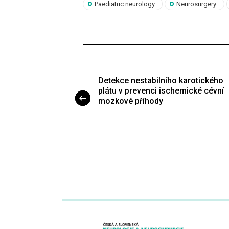
Paediatric neurology
Neurosurgery
kovaný
Detekce nestabilního karotického
ání tkáňového
plátu v prevenci ischemické cévní
ogenu u akutní
mozkové příhody
ody – terapie s
u C1 esterázy