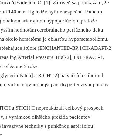
 úroveň evidencie C) [1]. Zároveň sa preukázalo, že
 pod 140 m m Hg môže byť nebezpečné. Pacienti
globálnou arteriálnou hypoperfúziou, pretože
 vyšším hodnotám cerebrálneho perfúzneho tlaku
óna okolo hematómu je oblasťou hypometabolizmu,
 prebiehajúce štúdie (ENCHANTED-BP, ICH-ADAPT-2
eas ing Arterial Pressure Trial-2], INTERACT-3,
l of Acute Stroke
oglycerin Patch] a RIGHT-2) na väčších súboroch
aj o voľbe najvhodnejšej antihypertenzívnej liečby
ISTICH a STICH II nepreukázali celkový prospech
, s výnimkou dlhšieho prežitia pacientov
 invazívne techniky s punkčnou aspiráciou
ho