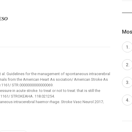
FESO
Most
 al. Guidelines for the management of spontaneous intracerebral
onals from the American Heart As sociation/ American Stroke As
: 10.1161/ STR.0000000000000069.
sure in acute stroke. to treat or not to treat: that is still the
 10.1161/ STROKEAHA. 118.021254.
taneous intracerebral haemor rhage. Stroke Vasc Neurol 2017;