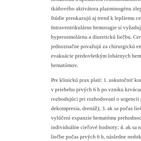
tkáňového aktivátora plazminogénu zlep
štúdie preukazujú aj trend k lepšiemu c
Intraventrikulárne hemoragie si vyžadu
hyperosmolárnu a diuretickú liečbu. Ce
jednoznačne považujú za chirurgickú e
evakuácie predovšetkým lobárnych hemat
hematómov.
Pre klinickú prax platí: 1. uskutočniť 
v priebehu prvých 6 h po vzniku krváca
rozhodujúci pri rozhodovaní o urgencii
dekompresia, drenáž); 3. ak sa počas li
vylúčení expanzie hematómu prehodnocov
individuálne cieľové hodnoty; 4. ak sa
liečbe počas prvých 6 h, následne ned