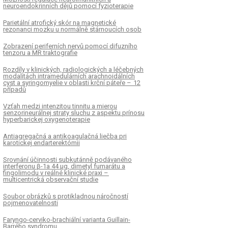
neuroendokrin­ních dějů pomocí fyzioterapie
Parietální atrofický skór na magnetické
rezonanci mozku u normálně stárnoucích osob
Zobrazení periferních nervů pomocí difuzního
tenzoru a MR traktografie
Rozdíly v klinických, radiologických a léčebných
modalitách intramedulárních arachnoidálních
cyst a syringomyelie v oblasti krční páteře – 12
případů
Vzťah medzi intenzitou tin­nitu a mierou
senzorineurálnej straty sluchu z aspektu prínosu
hyperbarickej oxygenoterapie
Antiagregačná a antikoagulačná liečba pri
karotickej endarterektómii
Srovnání účin­nosti subkután­ně podávaného
interferonu β-1a 44 μg, dimetyl fumarátu a
fingolimodu v reálné klinické praxi –
multicentrická observační studie
Soubor obrázků s protikladnou náročností
pojmenovatelnosti
Faryngo-cerviko-brachiální varianta Guillain-
Barrého syndromu