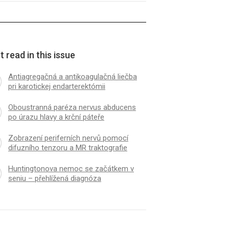
 read in this issue
Antiagregačná a antikoagulačná liečba
pri karotickej endarterektómii
Oboustran­ná paréza nervus abducens
po úrazu hlavy a krční páteře
Zobrazení periferních nervů pomocí
difuzního tenzoru a MR traktografie
Huntingtonova nemoc se začátkem v
seniu – přehlížená diagnóza