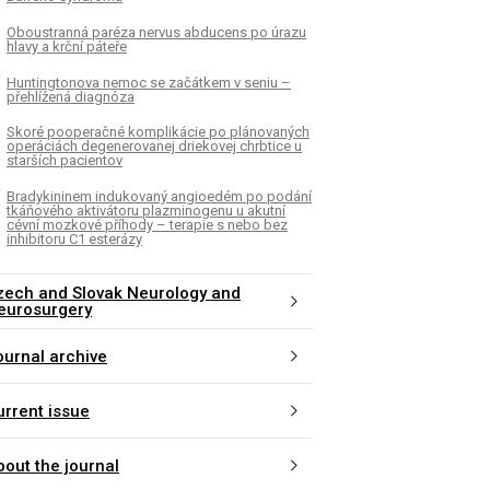
Oboustran­ná paréza nervus abducens po úrazu
hlavy a krční páteře
Huntingtonova nemoc se začátkem v seniu –
přehlížená diagnóza
Skoré pooperačné komplikácie po plánovaných
operáciách degenerovanej driekovej chrbtice u
starších pa­cientov
Bradykininem indukovaný angioedém po podání
tkáňového aktivátoru plazminogenu u akutní
cévní mozkové příhody – terapie s nebo bez
inhibitoru C1 esterázy
zech and Slovak Neurology and
eurosurgery
ournal archive
urrent issue
bout the journal