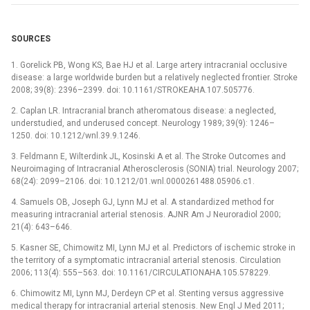
SOURCES
1. Gorelick PB, Wong KS, Bae HJ et al. Large artery intracranial occlusive
disease: a large worldwide burden but a relatively neglected frontier. Stroke
2008; 39(8): 2396–2399. doi: 10.1161/STROKEAHA.107.505776.
2. Caplan LR. Intracranial branch atheromatous disease: a neglected,
understudied, and underused concept. Neurology 1989; 39(9): 1246–
1250. doi: 10.1212/wnl.39.9.1246.
3. Feldmann E, Wilterdink JL, Kosinski A et al. The Stroke Outcomes and
Neuroimaging of Intracranial Atherosclerosis (SONIA) trial. Neurology 2007;
68(24): 2099–2106. doi: 10.1212/01.wnl.0000261488.05906.c1.
4. Samuels OB, Joseph GJ, Lynn MJ et al. A standardized method for
measuring intracranial arterial stenosis. AJNR Am J Neuroradiol 2000;
21(4): 643–646.
5. Kasner SE, Chimowitz MI, Lynn MJ et al. Predictors of ischemic stroke in
the territory of a symptomatic intracranial arterial stenosis. Circulation
2006; 113(4): 555–563. doi: 10.1161/CIRCULATIONAHA.105.578229.
6. Chimowitz MI, Lynn MJ, Derdeyn CP et al. Stenting versus aggressive
medical therapy for intracranial arterial stenosis. New Engl J Med 2011;