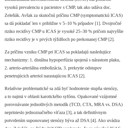
vysokú prevalenciu u pacientov s CMP, tak ako udáva doc.
Zeleňák. Avšak za skutočnú príčinu CMP (symptomatickú ICAS)
sa dá pokladať len v približne v 5–10 % prípadov [1]. Dvojročné
riziko recidívy CMP u ICAS je vysoké 25–30 % pričom najvyššie
riziko recidívy je v prvých týždňoch po prekonanej CMP [2].
Za príčinu vzniku CMP pri ICAS sa pokladajú nasledujúce
mechanizmy: 1. distálna hypoperfúzia spojená s nárastom plaku,
2. arterio-arteriálna embolizácia, 3. prekrytie odstupov
penetrujúcich arteriol narastajúcou ICAS [2].
Relatívne problematické sa zdá byť hodnotenie stupňa stenózy,
a to najmä v oblasti karotického syfónu. Opakované vzájomné
porovnávanie jednotlivých metodík (TCD, CTA, MRA vs. DSA)
neprinieslo jednoznačného víťaza [3], a tak definitívnym
potvrdením suponovanej stenózy býva až DSA [4]. Ako uvádza