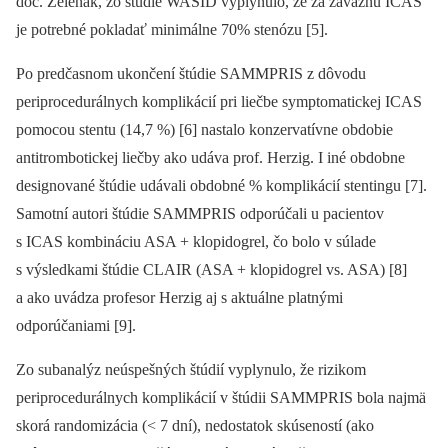
doc. Zeleňák, zo štúdie WASID vyplynulo, že za závažnú ICAS
je potrebné pokladať minimálne 70% stenózu [5].
Po predčasnom ukončení štúdie SAMMPRIS z dôvodu
periprocedurálnych komplikácií pri liečbe symptomatickej ICAS
pomocou stentu (14,7 %) [6] nastalo konzervatívne obdobie
antitrombotickej liečby ako udáva prof. Herzig. I iné obdobne
designované štúdie udávali obdobné % komplikácií stentingu [7].
Samotní autori štúdie SAMMPRIS odporúčali u pacientov
s ICAS kombináciu ASA + klopidogrel, čo bolo v súlade
s výsledkami štúdie CLAIR (ASA + klopidogrel vs. ASA) [8]
a ako uvádza profesor Herzig aj s aktuálne platnými
odporúčaniami [9].
Zo subanalýz neúspešných štúdií vyplynulo, že rizikom
periprocedurálnych komplikácií v štúdii SAMMPRIS bola najmä
skorá randomizácia (< 7 dní), nedostatok skúseností (ako