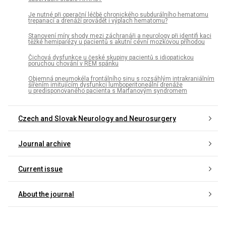
Je nutné při operační léčbě chronického subdurálního hematomu
trepanací a drenáží provádět i výplach hematomu?
Stanovení míry shody mezi záchranáři a neurology při identifi kaci
těžké hemiparézy u pacientů s akutní cévní mozkovou příhodou
Čichová dysfunkce u české skupiny pacientů s idiopatickou
poruchou chování v REM spánku
Objemná pneumokéla frontálního sinu s rozsáhlým intrakraniálním
šířením imitujícím dysfunkci lumboperitoneální drenáže
u predisponovaného pacienta s Marfanovým syndromem
Czech and Slovak Neurology and Neurosurgery
Journal archive
Current issue
About the journal