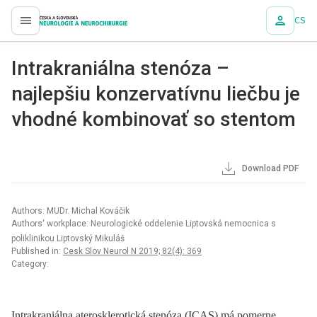
CS
proLékaře.cz
Intrakraniálna stenóza –
najlepšiu konzervatívnu liečbu je
vhodné kombinovať so stentom
Download PDF
Authors: MUDr. Michal Kováčik
Authors‘ workplace: Neurologické oddelenie Liptovská nemocnica s
poliklinikou Liptovský Mikuláš
Published in:
Cesk Slov Neurol N 2019; 82(4): 369
Category:
Intrakraniálna aterosklerotická stenóza (ICAS) má pomerne