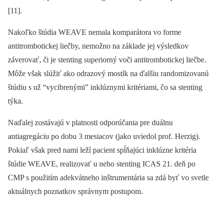
[11].
Nakoľko štúdia WEAVE nemala komparátora vo forme
antitrombotickej liečby, nemožno na základe jej výsledkov
záverovať, či je stenting superiorný voči antitrombotickej liečbe.
Môže však slúžiť ako odrazový mostík na ďalšiu randomizovanú
štúdiu s už “vycibrenými” inklúznymi kritériami, čo sa stenting
týka.
Naďalej zostávajú v platnosti odporúčania pre duálnu
antiagregáciu po dobu 3 mesiacov (jako uviedol prof. Herzig).
Pokiaľ však pred nami leží pacient spĺňajúci inklúzne kritéria
štúdie WEAVE, realizovať u neho stenting ICAS 21. deň po
CMP s použitím adekvátneho inštrumentária sa zdá byť vo svetle
aktuálnych poznatkov správnym postupom.