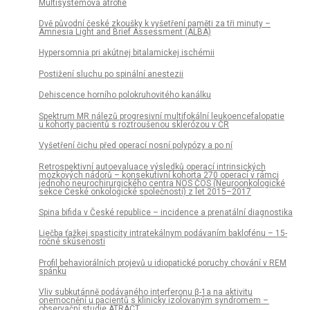
Multisystémová atrofie
Dvě původní české zkoušky k vyšetření paměti za tři minuty –
Amnesia Light and Brief Assessment (ALBA)
Hypersomnia pri akútnej bitalamickej ischémii
Postižení sluchu po spinální anestezii
Dehiscence horního polokruhovitého kanálku
Spektrum MR nálezů progresivní multifokální leukoencefalopatie
u kohorty pa­cientů s roztroušenou sklerózou v ČR
Vyšetření čichu před operací nosní polypózy a po ní
Retrospektivní autoevaluace výsledků operací intrinsických
mozkových nádorů – konsekutivní kohorta 270 operací v rámci
jednoho neurochirurgického centra NOS ČOS (Neuroonkologické
sekce České onkologické společnosti) z let 2015–2017
Spina bifida v České republice – incidence a prenatální dia­gnostika
Liečba ťažkej spasticity intratekálnym podávaním baklofénu – 15-
ročné skúsenosti
Profil behaviorálních projevů u idiopatické poruchy chování v REM
spánku
Vliv subkután­ně podávaného interferonu β-1a na aktivitu
onemocnění u pa­cientů s klinicky izolovaným syndromem –
observační studie ATRACT