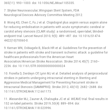
365(11): 993–1003. doi: 10.1056/NEJMoa1105335.
7. Stryker Neurovascular; Wingspan Stent System, FDA
Neurological Devices Advisory Committee Meeting 2012.
8. Wong KS, Chen C, Fu J et al. Clopidogrel plus aspirin versus aspirin alone
for reducing embolisation in patients with acute symptomatic cerebral or
carotid artery stenosis (CLAIR study): a randomised, open-label, blinded-
endpoint trial. Lancet Neurol 2010; 9(5): 489–497. doi: 10.1016/S1474-
4422(10)70060-0.
9. Kernan WN, Ovbiagele B, Black HR et al. Guidelines for the prevention of
stroke in patients with stroke and transient ischemic attack: a guideline for
healthcare professionals from the American Heart
Association/American Stroke Association. Stroke 2014; 45(7): 2160–
2236. doi: 10.1161/STR.0000000000000024
10. Fiorella D, Derdeyn CP, Lynn MJ et al. Detailed analysis of periprocedural
strokes in patients undergoing intracranial stenting in Stenting and
Aggressive Medical Management for Preventing Recurrent stroke in
Intracranial Stenosis (SAMMPRIS). Stroke 2012; 43(10): 2682–2688. doi:
10.1161/STROKEAHA.112.661173.
11. Alexander MJ, Zauner A, Chaloupka JC et al. WEAVE trial: final results in
152 on-label patients. Stroke 2019; 50(4): 889–894. doi:
10.1161/STROKEAHA.118.023996.