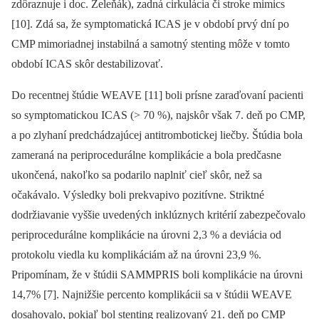
zdôraznuje i doc. Zeleňák), zadná cirkulácia či stroke mimics
[10]. Zdá sa, že symptomatická ICAS je v období prvý dní po
CMP mimoriadnej instabilná a samotný stenting môže v tomto
období ICAS skôr destabilizovať.
Do recentnej štúdie WEAVE [11] boli prísne zaraďovaní pacienti
so symptomatickou ICAS (> 70 %), najskôr však 7. deň po CMP,
a po zlyhaní predchádzajúcej antitrombotickej liečby. Štúdia bola
zameraná na periprocedurálne komplikácie a bola predčasne
ukončená, nakoľko sa podarilo naplniť cieľ skôr, než sa
očakávalo. Výsledky boli prekvapivo pozitívne. Striktné
dodržiavanie vyššie uvedených inklúznych kritérií zabezpečovalo
periprocedurálne komplikácie na úrovni 2,3 % a deviácia od
protokolu viedla ku komplikáciám až na úrovni 23,9 %.
Pripomínam, že v štúdii SAMMPRIS boli komplikácie na úrovni
14,7% [7]. Najnižšie percento komplikácii sa v štúdii WEAVE
dosahovalo, pokiaľ bol stenting realizovaný 21. deň po CMP