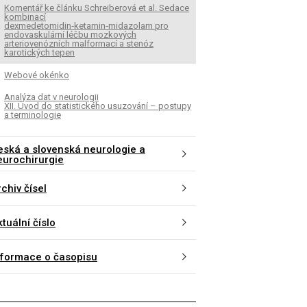
Komentář ke článku Schreiberová et al. Sedace
kombinací
dexmedetomidin‑ketamin‑midazolam pro
endovaskulární léčbu mozkových
arteriovenózních malformací a stenóz
karotických tepen
Webové okénko
Analýza dat v neurologii
XII. Úvod do statistického usuzování – postupy
a terminologie
eská a slovenská neurologie a
eurochirurgie
chiv čísel
tuální číslo
nformace o časopisu