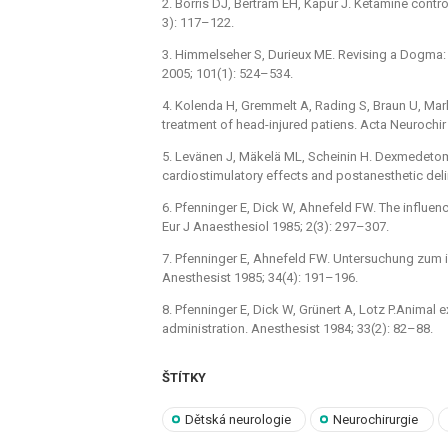
2. Borris DJ, Bertram EH, Kapur J. Ketamine contr
3): 117–122.
3. Himmelseher S, Durieux ME. Revising a Dogma: 
2005; 101(1): 524–534.
4. Kolenda H, Gremmelt A, Rading S, Braun U, Mark
treatment of head-injured patiens. Acta Neurochi
5. Levänen J, Mäkelä ML, Scheinin H. Dexmedeto
cardiostimulatory effects and postanesthetic del
6. Pfenninger E, Dick W, Ahnefeld FW. The influen
Eur J Anaesthesiol 1985; 2(3): 297–307.
7. Pfenninger E, Ahnefeld FW. Untersuchung zum i
Anesthesist 1985; 34(4): 191–196.
8. Pfenninger E, Dick W, Grünert A, Lotz P.Animal 
administration. Anesthesist 1984; 33(2): 82–88.
ŠTÍTKY
Dětská neurologie
Neurochirurgie