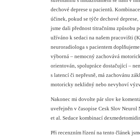
sufentanilu s midazolamem se nám v mi
dechové deprese u pacientů. Kombinace
účinek, pokud se týče dechové deprese, c
jsme dali přednost titračnímu způsobu p
užíváno k sedaci na našem pracovišti 
neuroradiologa s pacientem doplňujeme 
výborná –⁠ nemocný zachovává motorický
orientován, spolupráce dostačující –⁠ 
s latencí či nepřesně, má zachovánu zák
motoricky neklidný nebo nevyhoví výzv
Nakonec mi dovolte pár slov ke komentá
uveřejněn v časopise Cesk Slov Neurol 
et al. Sedace kombinací dexmedetomi
Při recenzním řízení na tento článek jsme