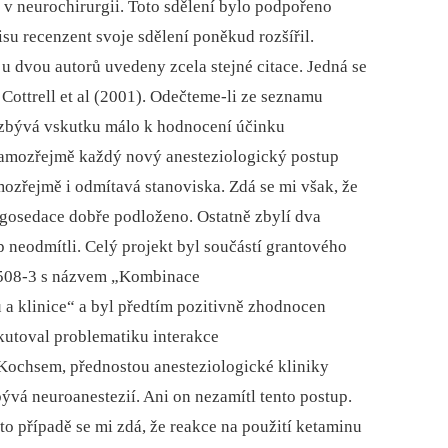
u v neurochirurgii. Toto sdělení bylo podpořeno
u recenzent svoje sdělení poněkud rozšířil.
u dvou autorů uvedeny zcela stejné citace. Jedná se
 Cottrell et al (2001). Odečteme‑li ze seznamu
l, zbývá vskutku málo k hodnocení účinku
mozřejmě každý nový anesteziologický postup
ozřejmě i odmítavá stanoviska. Zdá se mi však, že
lgosedace dobře podloženo. Ostatně zbylí dva
p neodmítli. Celý projekt byl součástí grantového
508-3 s názvem „Kombinace
a klinice“ a byl předtím pozitivně zhodnocen
kutoval problematiku interakce
ochsem, přednostou anesteziologické kliniky
bývá neuroanestezií. Ani on nezamítl tento postup.
o případě se mi zdá, že reakce na použití ketaminu