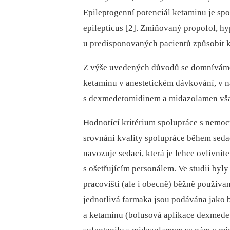
Epileptogenní potenciál ketaminu je spo
epilepticus [2]. Zmiňovaný propofol, h
u predisponovaných pacientů způsobit k
Z výše uvedených důvodů se domníváme,
ketaminu v anestetickém dávkování, v 
s dexmedetomidinem a midazolamen vša
Hodnotící kritérium spolupráce s nemo
srovnání kvality spolupráce během seda
navozuje sedaci, která je lehce ovlivni
s ošetřujícím personálem. Ve studii by
pracovišti (ale i obecně) běžně použív
jednotlivá farmaka jsou podávána jako
a ketaminu (bolusová aplikace dexmede