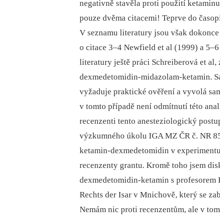
negativně stavěla proti použití ketamin
pouze dvěma citacemi! Teprve do časopis
V seznamu literatury jsou však dokonce 
o citace 3–4 Newfield et al (1999) a 5–6
literatury ještě práci Schreiberová et a
dexmedetomidin‑midazolam-ketamin. Sa
vyžaduje praktické ověření a vyvolá sam
v tomto případě není odmítnutí této ana
recenzenti tento anesteziologický postu
výzkumného úkolu IGA MZ ČR č. NR 8
ketamin‑dexmedetomidin v experimentu 
recenzenty grantu. Kromě toho jsem dis
dexmedetomidin‑ketamin s profesorem K
Rechts der Isar v Mnichově, který se za
Nemám nic proti recenzentům, ale v tomt