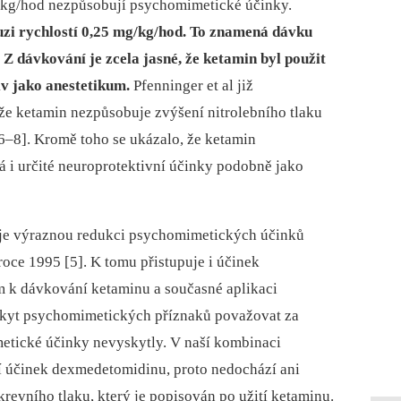
g/kg/hod nezpůsobují psychomimetické účinky.
fuzi rychlostí 0,25 mg/kg/hod. To znamená dávku
 Z dávkování je zcela jasné, že ketamin byl použit
v jako anes­tetikum.
Pfenninger et al již
, že ketamin nezpůsobuje zvýšení nitrolebního tlaku
6–8]. Kromě toho se ukázalo, že ketamin
 i určité neuroprotektivní účinky podobně jako
e výraznou redukci psychomimetických účinků
roce 1995 [5]. K tomu přistupuje i účinek
 k dávkování ketaminu a současné aplikaci
kyt psychomimetických příznaků považovat za
metické účinky nevyskytly. V naší kombinaci
í účinek dexmedetomidinu, proto nedochází ani
krevního tlaku, který je popisován po užití ketaminu.