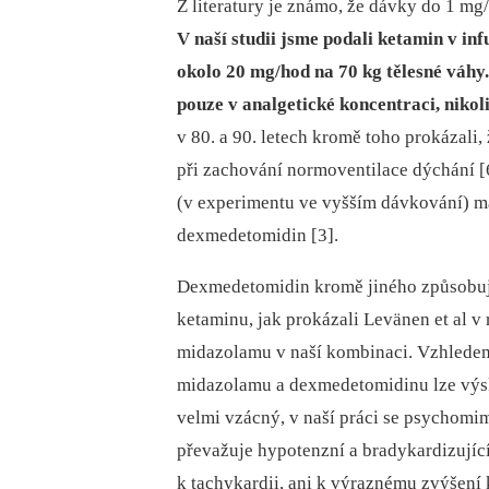
Z literatury je známo, že dávky do 1 m
V naší studii jsme podali ketamin v in
okolo 20 mg/hod na 70 kg tělesné váhy.
pouze v analgetické koncentraci, nikoli
v 80. a 90. le­tech kromě toho prokázali
při zachování normoventilace dýchání [
(v experimentu ve vyšším dávkování) má
dexmedetomidin [3].
Dexmedetomidin kromě jiného způsobuj
ketaminu, jak prokázali Levänen et al v 
midazolamu v naší kombinaci. Vzhledem
midazolamu a dexmedetomidinu lze výs
velmi vzácný, v naší práci se psychomi
převažuje hypotenzní a bradykardizujíc
k tachykardii, ani k výraznému zvýšení 