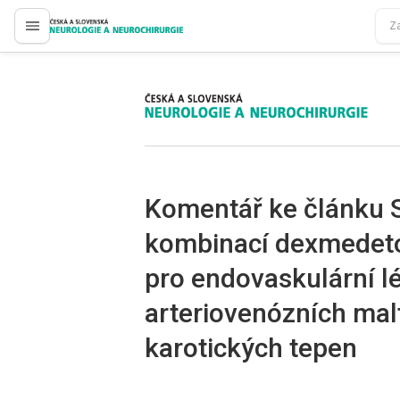
proLékaře.cz
proLékaře.cz
Komentář ke článku S
kombinací dexmedet
pro endovaskulární 
arteriovenózních mal
karotických tepen