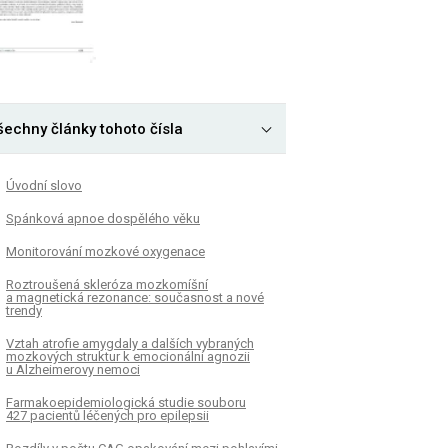
šechny články tohoto čísla
Úvodní slovo
Spánková apnoe dospělého věku
Monitorování mozkové oxygenace
Roztroušená skleróza mozkomíšní
a magnetická rezonance: současnost a nové
trendy
Vztah atrofie amygdaly a dalších vybraných
mozkových struktur k emocionální agnozii
u Alzheimerovy nemoci
Farmakoepidemiologická studie souboru
427 pacientů léčených pro epilepsii