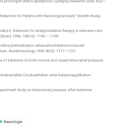
ols prolonged status epilepticus. Epilepsy Research 2000; 42(2–
Ketamine for Patiens with Neurological Injury? Anesth Analg
akis E. Ketamine for analgosedative therapy in intensive care
r (Wien) 1996; 138(10): 1193––1199.
midine premedication attenuates ketamine induced
irium. Anesthesiology 1995; 82(5): 1117–1125.
ce of ketamine on both normal and raised intracranial pressure.
ntrakraniellen Druckverhalten unter Ketaminapplikation.
experiment study on intracranial pressure, after ketamine
Neurologie