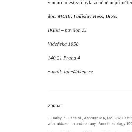
v neuro­­anestezii byla značně nepřiměře
doc. MUDr. Ladislav Hess, DrSc.
IKEM –⁠ pavilon Z1
Vídeňská 1958
140 21 Praha 4
e‑mail: lahe@ikem.cz
ZDROJE
1. Bailey PL, Pace NL, Ashburn MA, Moll JW, East
with midazolam and fentanyl. Anesthesiology 199