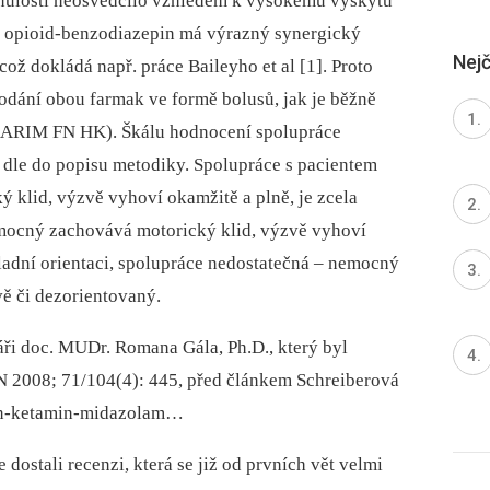
nulosti neosvědčilo vzhledem k vysokému výskytu
 opioid-benzodiazepin má výrazný synergický
Nejč
ož dokládá např. práce Baileyho et al [1]. Proto
odání obou farmak ve formě bolusů, jak je běžně
(KARIM FN HK). Škálu hodnocení spolupráce
dle do popisu metodiky. Spolupráce s pacientem
 klid, výzvě vyhoví okamžitě a plně, je zcela
nemocný zachovává motorický klid, výzvě vyhoví
ladní orientaci, spolupráce nedostatečná –⁠ nemocný
ě či dezorientovaný.
ři doc. MUDr. Romana Gála, Ph.D., který byl
N 2008; 71/104(4): 445, před článkem Schreiberová
din‑ketamin‑midazolam…
 dostali recenzi, která se již od prvních vět velmi