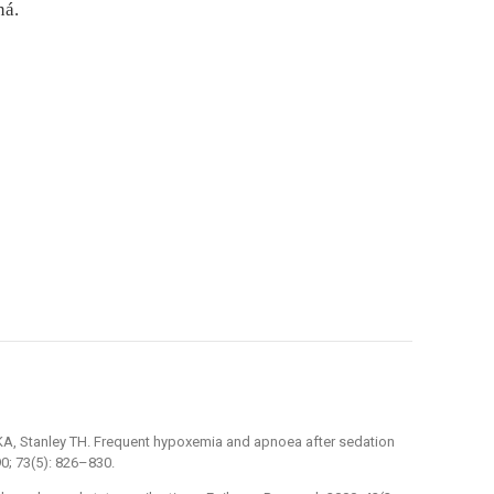
ná.
 KA, Stanley TH. Frequent hypoxemia and apnoea after sedation
0; 73(5): 826–830.