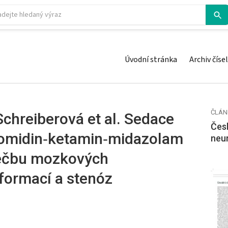
Úvodní stránka
Archiv čísel
ČLÁN
chreiberová et al. Sedace
Česk
omidin‑ketamin‑midazolam
neu
léčbu mozkových
formací a stenóz