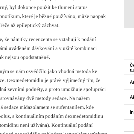
rný, byl dokonce použit ke tlumení status
ypnotikum, které je běžně používáno, může naopak
řeče až epileptický záchvat.
 že námitky recenzenta se vztahují k podání
námi uváděném dávkování a v užité kombinaci
k nejsou opodstatněné.
Č
n
cným se nám osvědčilo jako vhodná metoda ke
ce. Dexmedetomidin je právě výjimečný tím, že
Ar
telná zevními podněty, a proto umožňuje spolupráci
Ak
ly srovnávány dvě metody sedace. Na našem
aná sedace midazolamem se sufentanilem, kde
I
 bolus, s kontinuálním podáním dexmedetomidinu
tomidinu není užívána). Kontinuální podání