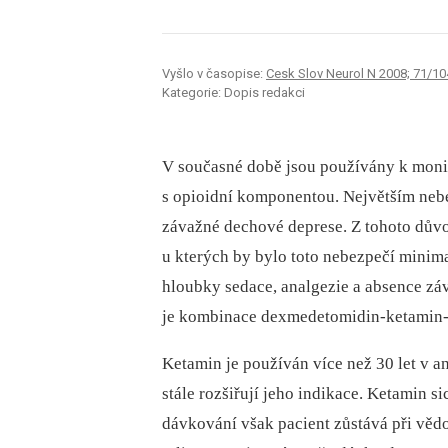
Vyšlo v časopise:
Cesk Slov Neurol N 2008; 71/10
Kategorie: Dopis redakci
V současné době jsou používány k moni
s opioidní komponentou. Největším neb
závažné dechové deprese. Z tohoto důvo
u kterých by bylo toto nebezpečí minim
hloubky sedace, analgezie a absence zá
je kombinace dexmedetomidin‑ketamin
Ketamin je používán více než 30 let v an
stále rozšiřují jeho indikace. Ketamin s
dávkování však pacient zůstává při věd