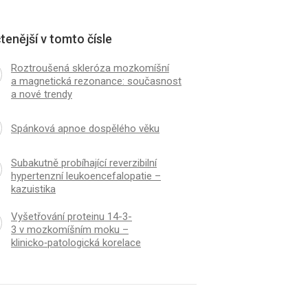
tenější v tomto čísle
Roztroušená skleróza mozkomíšní
a magnetická rezonance: současnost
a nové trendy
Spánková apnoe dospělého věku
Subakutně probíhající reverzibilní
hypertenzní leukoencefalopatie –
kazuistika
Vyšetřování proteinu 14-3-
3 v mozkomíšním moku –
klinicko‑patologická korelace