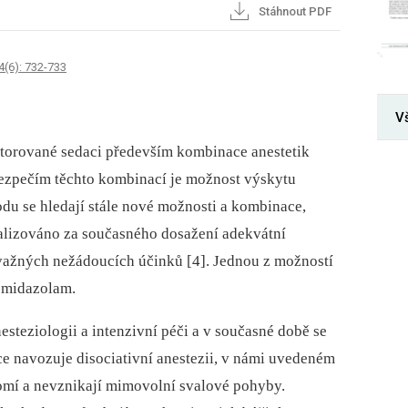
Stáhnout PDF
4(6): 732-733
V
torované sedaci především kombinace anestetik
ezpečím těchto kombinací je možnost výskytu
du se hledají stále nové možnosti a kombinace,
alizováno za současného dosažení adekvátní
važných nežádoucích účinků [4]. Jednou z možností
‑midazolam.
esteziologii a intenzivní péči a v současné době se
ice navozuje disociativní anestezii, v námi uvedeném
omí a nevznikají mimovolní svalové pohyby.