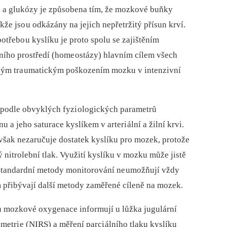
u a glukózy je způsobena tím, že mozkové buňky
kže jso u odkázány na jejich nepřetržitý přísun krví.
třebo u kyslíku je proto spolu se zajištěním
ního prostředí (home ostázy) hlavním cílem všech
žným tra umatickým poškozením mozku v intenzivní
podle obvyklých fyzi ologických parametrů
 a jeho saturace kyslíkem v arteri ální a žilní krvi.
však nezaručuje dostatek kyslíku pro mozek, protože
 nitrolební tlak. Využití kyslíku v mozku může jistě
 Standardní metody monitorování ne umožňují vždy
m přibývají další metody zaměřené cíleně na mozek.
u mozkové oxygenace informují u lůžka jugulární
ometri e (NIRS) a měření parci álního tlaku kyslíku