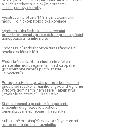
Rozdíly v počtu CAG opakování mezi pohlavími
a jejich korelace s klinickým obrazem u
Huntingtonovy choroby
Vyšetřování proteinu 14-3-3 v mozkomíšním
moku – klinicko‑patologická korelace
Syndrom kubitálního kanálu. Srovnání
operačních technik prosté dekomprese a přední
transpozice ulnárního nervu
Endonazální endoskopická transsfenoidální
resekce selárních lézí
Přední krční mikroforaminotomie v řešení
unilaterální monosegmentální radikulopatie
(prospektivně vedená pilotní studie –
15 pacientů)
Extraoperativní mapování pomocí kortikálního
gridu před resekcí difuzního oligodendrogliomu
v řečově dominantní hemisféře – alternativa
„awake kraniotomie“ – kazuistika
Status absencí u geriatrického pacienta
s recentní diagnózou idiopatické
generalizované epilepsie – kazuistika
Subakutně probíhající reverzibilní hypertenzní
leukoencefalopatie – kazuistika