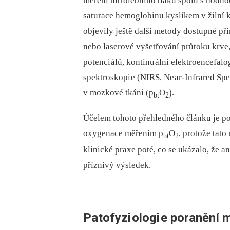
měření nitrolebního tlaku spolu s hod
saturace hemoglobinu kyslíkem v žilní 
objevily ještě další metody dostupné pří
nebo laserové vyšetřování průtoku krve
potenci álů, kontinu ální elektroencefal
spektroskopi e (NIRS, Ne ar-Infrared Spe
v mozkové tkáni (p
O
).
bt
2
Účelem tohoto přehledného článku je p
oxygenace měřením p
O
, protože tat
bt
2
klinické praxe poté, co se ukázalo, že 
příznivý výsledek.
Patofyzi
ologi
e poranění 