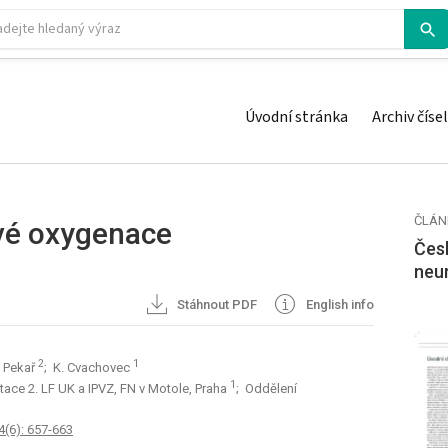
Úvodní stránka
Archiv čísel
ČLÁN
vé oxygenace
Česk
neu
Stáhnout PDF
English info
2
1
. Pekař
; K. Cvachovec
1
itace 2. LF UK a IPVZ, FN v Motole, Praha
; Oddělení
4(6): 657-663