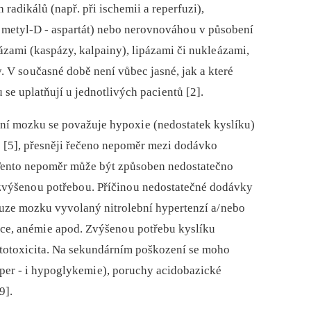
adikálů (např. při ischemii a reperfuzi),
⁠ metyl-D -⁠ aspartát) nebo nerovnováho u v působení
ázami (kaspázy, kalpainy), lipázami či nukle ázami,
. V so učasné době není vůbec jasné, jak a které
 se uplatňují u jednotlivých paci entů [2].
ní mozku se považuje hypoxi e (nedostatek kyslíku)
) [5], přesněji řečeno nepoměr mezi dodávko
 Tento nepoměr může být způsoben nedostatečno
výšeno u potřebo u. Příčino u nedostatečné dodávky
uze mozku vyvolaný nitrolební hypertenzí a/ nebo
dce, anémi e apod. Zvýšeno u potřebu kyslíku
citotoxicita. Na sekundárním poškození se moho
yper ‑⁠ i hypoglykemi e), poruchy acidobazické
9].