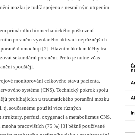
nění mozku je tudíž spojeno s nesmírným utrpením
kem primárního bi omechanického poškození
rního poranění vyvolaného aktivací nejrůznějších
í poranění umocňují [2]. Hlavním úkolem léčby tra
ovat sekundární poranění. Proto je nutné včas
Č
anění spo uštějí.
n
trojové monitorování celkového stavu paci enta,
Ar
o nervového systému (CNS). Technický pokrok spolu
Ak
dějů probíhajících u tra umatického poranění mozku
 tj. so učasnému po užití více různých
I
t struktury, perfuzi, oxygenaci a metabolizmus CNS.
a mnoha pracovištích (75 %) [3] běžně po užívané