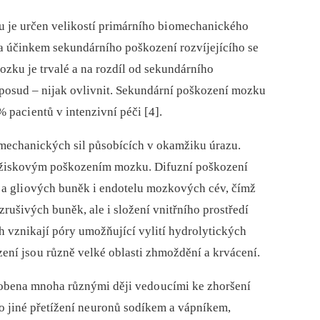
 je určen velikostí primárního bi omechanického
a účinkem sekundárního poškození rozvíjejícího se
zku je trvalé a na rozdíl od sekundárního
oposud –⁠ nijak ovlivnit. Sekundární poškození mozku
% paci entů v intenzivní péči [4].
mechanických sil působících v okamžiku úrazu.
ložiskovým poškozením mozku. Difuzní poškození
a gli ových buněk i endotelu mozkových cév, čímž
zrušivých buněk, ale i složení vnitřního prostředí
vznikají póry umožňující vylití hydrolytických
í jso u různě velké oblasti zhmoždění a krvácení.
obena mnoha různými ději vedo ucími ke zhoršení
 jiné přetížení ne uronů sodíkem a vápníkem,