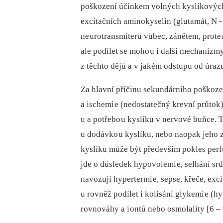
poškození účinkem volných kyslíkových r
excitačních aminokyselin (glutamát, N -
ne urotransmiterů vůbec, zánětem, prote 
ale podílet se moho u i další mechanizmy
z těchto dějů a v jakém odstupu od úrazu
Za hlavní příčinu sekundárního poškoze
a ischemi e (nedostatečný krevní průtok
u a potřebo u kyslíku v nervové buňce.
u dodávko u kyslíku, nebo naopak jeho z
kyslíku může být především pokles perf
jde o důsledek hypovolemi e, selhání sr
navozují hypertermi e, sepse, křeče, ex
u rovněž podílet i kolísání glykemi e (h
rovnováhy a i ontů nebo osmolality [6 –⁠ 