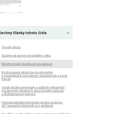
šechny články tohoto čísla
Úvodní slovo
Spánková apnoe dospělého věku
Monitorování mozkové oxygenace
Roztroušená skleróza mozkomíšní
a magnetická rezonance: současnost a nové
trendy
Vztah atrofie amygdaly a dalších vybraných
mozkových struktur k emocionální agnozii
u Alzheimerovy nemoci
Farmakoepidemiologická studie souboru
427 pacientů léčených pro epilepsii