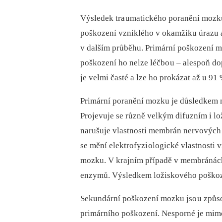
Výsledek tra umatického poranění mozku
poškození vzniklého v okamžiku úrazu 
v dalším průběhu. Primární poškození mo
poškození ho nelze léčbo u –⁠ alespoň d
je velmi časté a lze ho prokázat až u 91 
Primární poranění mozku je důsledkem 
Projevuje se různě velkým difuzním i 
narušuje vlastnosti membrán nervových 
se mění elektrofyzi ologické vlastnosti v
mozku. V krajním případě v membránách 
enzymů. Výsledkem ložiskového poškozen
Sekundární poškození mozku jso u způs
primárního poškození. Nesporné je mimo