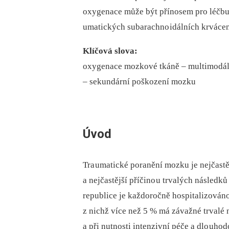
oxygenace může být přínosem pro léčbu 
umatických subarachno idálních krvácen
Klíčová slova:
oxygenace mozkové tkáně –⁠ multimodáln
–⁠ sekundární poškození mozku
Úvod
Tra umatické poranění mozku je nejčastěj
a nejčastější příčino u trvalých následků
republice je každoročně hospitalizován
z nichž více než 5 % má závažné trvalé 
a při nutnosti intenzivní péče a dlo uho