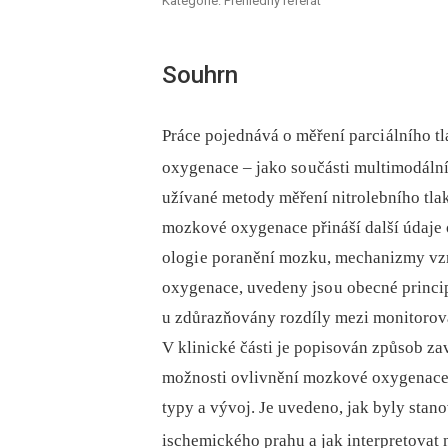
Kategorie: Přehledný referát
Souhrn
Práce pojednává o měření parci álního t
oxygenace –⁠ jako so učásti multimodál
užívané metody měření nitrolebního tlak
mozkové oxygenace přináší další údaje 
ologi e poranění mozku, mechanizmy vz
oxygenace, uvedeny jso u obecné princi
u zdůrazňovány rozdíly mezi monitorov
V klinické části je popisován způsob za
možnosti ovlivnění mozkové oxygenace. 
typy a vývoj. Je uvedeno, jak byly sta
ischemického prahu a jak interpretova