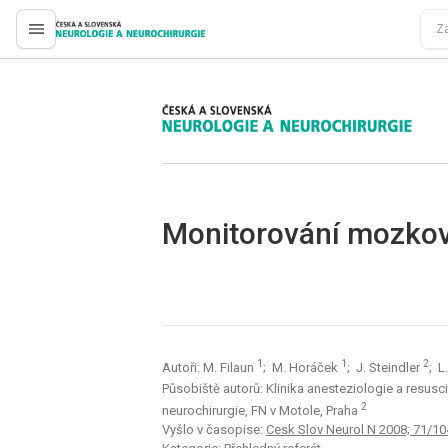
proLékaře.cz
proLékaře.cz
Monitorování mozko
1
1
2
Autoři: M. Filaun
; M. Horáček
; J. Steindler
; L
Působiště autorů: Klinika anesteziologie a resusc
2
neurochirurgie, FN v Motole, Praha
Vyšlo v časopise:
Cesk Slov Neurol N 2008; 71/10