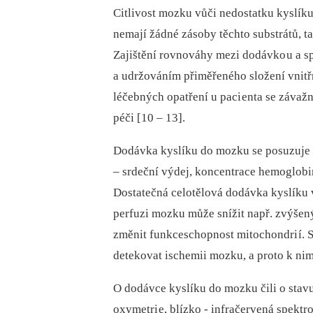
Citlivost mozku vůči nedostatku kyslík
nemají žádné zásoby těchto substrátů, ta
Zajištění rovnováhy mezi dodávko u a spo
a udržováním přiměřeného složení vnitř
léčebných opatření u paci enta se záva
péči [10 –⁠ 13].
Dodávka kyslíku do mozku se posuzuje 
–⁠ srdeční výdej, koncentrace hemoglobinu
Dostatečná celotělová dodávka kyslíku 
perfuzi mozku může snížit např. zvýšený
změnit funkceschopnost mitochondri í.
detekovat ischemii mozku, a proto k ni
O dodávce kyslíku do mozku čili o stav
oxymetri e, blízko -⁠ infračervená spektr