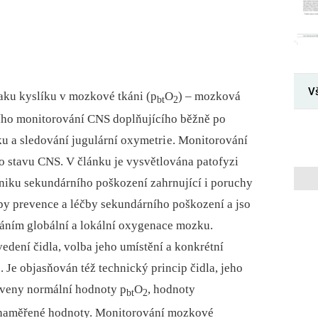
V
laku kyslíku v mozkové tkáni (p
O
) –⁠ mozková
bt
2
ního monitorování CNS doplňujícího běžně po
u a sledování jugulární oxymetri e. Monitorování
o stavu CNS. V článku je vysvětlována patofyzi
niku sekundárního poškození zahrnující i poruchy
py prevence a léčby sekundárního poškození a jso
áním globální a lokální oxygenace mozku.
vedení čidla, volba jeho umístění a konkrétní
Je objasňován též technický princip čidla, jeho
noveny normální hodnoty p
O
, hodnoty
bt
2
t naměřené hodnoty. Monitorování mozkové