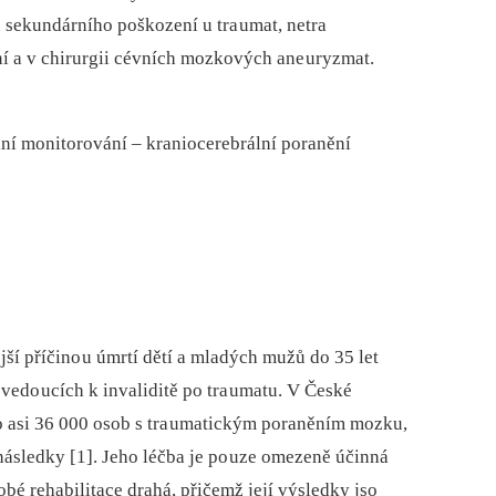
sekundárního poškození u tra umat, netra
í a v chirurgii cévních mozkových ane uryzmat.
í monitorování –⁠ kraniocerebrální poranění
ší příčino u úmrtí dětí a mladých mužů do 35 let
 vedo ucích k invaliditě po tra umatu. V České
o asi 36 000 osob s tra umatickým poraněním mozku,
následky [1]. Jeho léčba je po uze omezeně účinná
dobé rehabilitace drahá, přičemž její výsledky jso