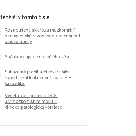
tenější v tomto čísle
Roztroušená skleróza mozkomíšní
a magnetická rezonance: současnost
a nové trendy
Spánková apnoe dospělého věku
Subakutně probíhající reverzibilní
hypertenzní leukoencefalopatie –
kazuistika
Vyšetřování proteinu 14-3-
3 v mozkomíšním moku –
klinicko‑patologická korelace