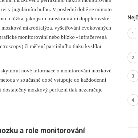
nocením mozkového perfuzního tlaku a monitorování
krvi v jugulárním bulbu. V poslední době se mimoto
Nejč
mo u lůžka, jako jso u transkrani ální dopplerovské
, mozková mikrodi alýza, vyšetřování evokovaných
ografické monitorování nebo blízko -⁠ infračervená
ctroscopy) či měření parci álního tlaku kyslíku
oskytno ut nové informace o monitorování mozkové
o metoda v so učasné době vstupuje do každodenní
ani dostatečný mozkový perfuzní tlak nezaručuje
mozku a role monitorování