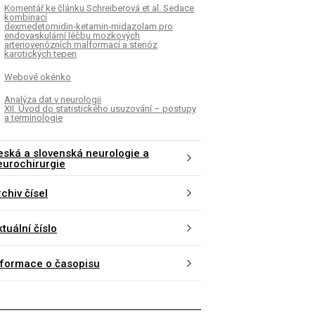
Komentář ke článku Schreiberová et al. Sedace
kombinací
dexmedetomidin‑ketamin‑midazolam pro
endovaskulární léčbu mozkových
arteriovenózních malformací a stenóz
karotických tepen
Webové okénko
Analýza dat v neurologii
XII. Úvod do statistického usuzování – postupy
a terminologie
eská a slovenská neurologie a
eurochirurgie
chiv čísel
tuální číslo
nformace o časopisu