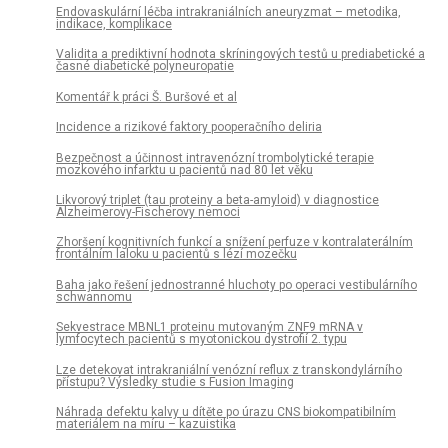
Endovaskulární léčba intrakraniálních aneuryzmat – metodika,
indikace, komplikace
Validita a prediktivní hodnota skríningových testů u prediabetické a
časné diabetické polyneuropatie
Komentář k práci Š. Buršové et al
Incidence a rizikové faktory pooperačního deliria
Bezpečnost a účinnost intravenózní trombolytické terapie
mozkového infarktu u pacientů nad 80 let věku
Likvorový triplet (tau proteiny a beta-amyloid) v diagnostice
Alzheimerovy-Fischerovy nemoci
Zhoršení kognitivních funkcí a snížení perfuze v kontralaterálním
frontálním laloku u pacientů s lézí mozečku
Baha jako řešení jednostranné hluchoty po operaci vestibulárního
schwannomu
Sekvestrace MBNL1 proteinu mutovaným ZNF9 mRNA v
lymfocytech pacientů s myotonickou dystrofií 2. typu
Lze detekovat intrakraniální venózní reflux z transkondylárního
přístupu? Výsledky studie s Fusion Imaging
Náhrada defektu kalvy u dítěte po úrazu CNS biokompatibilním
materiálem na míru – kazuistika