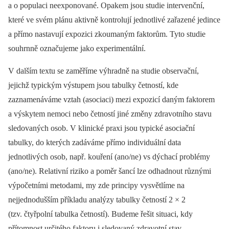
a o populaci neexponované. Opakem jsou studie intervenční,
které ve svém plánu aktivně kon­trolují jednotlivé zařazené jedince
a přímo nastavují expozici zkoumaným faktorům. Tyto studie
souhrnně označujeme jako experimentální.
V dalším textu se zaměříme výhradně na studie observační,
jejichž typickým výstupem jsou tabulky četností, kde
zaznamenáváme vztah (asociaci) mezi expozicí daným faktorem
a výskytem nemoci nebo četností jiné změny zdravotního stavu
sledovaných osob. V klinické praxi jsou typické asociační
tabulky, do kterých zadáváme přímo individuální data
jednotlivých osob, např. kouření (ano/ne) vs dýchací problémy
(ano/ne). Relativní riziko a poměr šancí lze odhadnout různými
výpočetními metodami, my zde principy vysvětlíme na
nejjednodušším příkladu analýzy tabulky četností 2 × 2
(tzv. čtyřpolní tabulka četností). Budeme řešit situaci, kdy
přítomnost určitého faktoru i sledovaný zdravotní stav