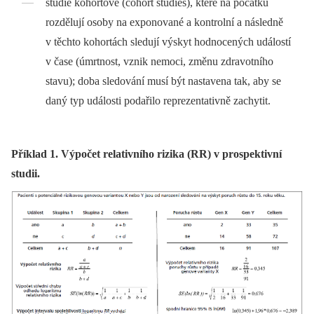
studie kohortové (cohort studies), které na počátku
rozdělují osoby na exponované a kontrolní a následně
v těchto kohortách sledují výskyt hodnocených událostí
v čase (úmrtnost, vznik nemoci, změnu zdravotního
stavu); doba sledování musí být nastavena tak, aby se
daný typ události podařilo reprezentativně zachytit.
Příklad 1. Výpočet relativního rizika (RR) v prospektivní
studii.