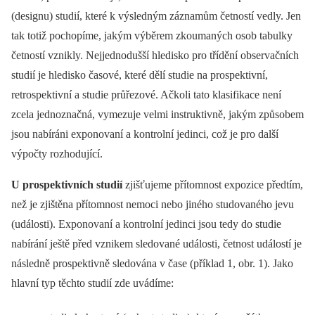
(designu) studií, které k výsledným záznamům četností vedly. Jen
tak totiž pochopíme, jakým výběrem zkoumaných osob tabulky
četností vznikly. Nejjednodušší hledisko pro třídění observačních
studií je hledisko časové, které dělí studie na prospektivní,
retrospektivní a studie průřezové. Ačkoli tato klasifikace není
zcela jednoznačná, vymezuje velmi instruktivně, jakým způsobem
jsou nabíráni exponovaní a kontrolní jedinci, což je pro další
výpočty rozhodující.
U prospektivních studií
zjišťujeme přítomnost expozice předtím,
než je zjištěna přítomnost nemoci nebo jiného studovaného jevu
(události). Exponovaní a kon­trolní jedinci jsou tedy do studie
nabírání ještě před vznikem sledované události, četnost událostí je
následně prospektivně sledována v čase (příklad 1, obr. 1). Jako
hlavní typ těchto studií zde uvádíme: