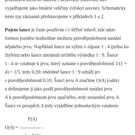
vyjadřujeme jako binární veličiny (výskyt ano/ne). Schematicky
tento typ záznamů představujeme v příkladech 1 a 2.
Pojem šance
je často používán i v běžné mluvě, kde takto
formou poměru hodnotíme možnou pravděpodobnost nastání
nějakého jevu. Například šance na výhru v zápase 1 : 4 (jedna ku
čtyřem) nebo šance uhodnutí určitého výsledku 1 : 9. Šance
1 : 4 se vztahuje k jevu, který nastane s pravděpodobností 1/(1 +
4) = 1/5, tedy 0,20; obdobně šance 1 : 9 odráží jev
s pravděpodobností 0,10. Šanci jevu
A
značíme
O(A)
(
odds
)
a definujeme ji jako podíl pravděpodobnosti nastání jevu
A
k pravděpodobnosti jevu opačného, tedy nenastání jevu
A
.
Šanci ve prospěch
A
tedy vyjádříme jednoduchým vztahem:
P(A)
O(A)
= -------------- -⁠