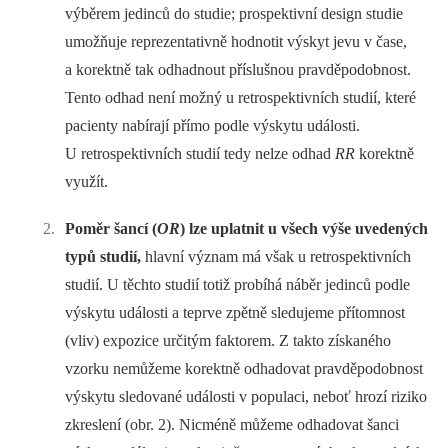
výběrem jedinců do studie; prospektivní design studie
umožňuje reprezentativně hodnotit výskyt jevu v čase,
a korektně tak odhadnout příslušnou pravděpodobnost.
Tento odhad není možný u retrospektivních studií, které
pacienty nabírají přímo podle výskytu události.
U retrospektivních studií tedy nelze odhad
RR
korektně
využít.
Poměr šancí (
OR
) lze uplatnit u všech výše uvedených
typů studií,
hlavní význam má však u retrospektivních
studií. U těchto studií totiž probíhá náběr jedinců podle
výskytu události a teprve zpětně sledujeme přítomnost
(vliv) expozice určitým faktorem. Z takto získaného
vzorku nemůžeme korektně odhadovat pravděpodobnost
výskytu sledované události v populaci, neboť hrozí riziko
zkreslení (obr. 2). Nicméně můžeme odhadovat šanci