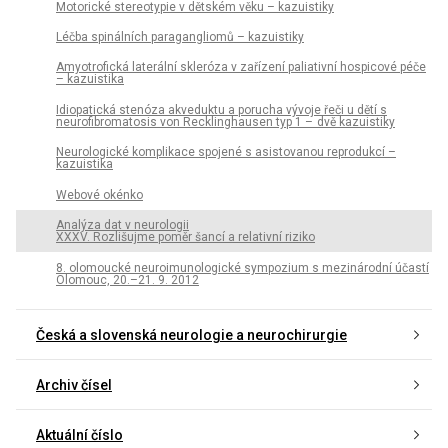
Motorické stereotypie v dětském věku – kazuistiky
Léčba spinálních paragangliomů – kazuistiky
Amyotrofická laterální skleróza v zařízení paliativní hospicové péče
– kazuistika
Idiopatická stenóza akveduktu a porucha vývoje řeči u dětí s
neurofibromatosis von Recklinghausen typ 1 – dvě kazuistiky
Neurologické komplikace spojené s asistovanou reprodukcí –
kazuistika
Webové okénko
Analýza dat v neurologii
XXXV. Rozlišujme poměr šancí a relativní riziko
8. olomoucké neuroimunologické sympozium s mezinárodní účastí
Olomouc, 20.–21. 9. 2012
Česká a slovenská neurologie a neurochirurgie
Archiv čísel
Aktuální číslo