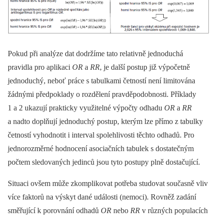
Pokud při analýze dat dodržíme tato relativně jednoduchá
pravidla pro aplikaci
OR
a
RR
, je další postup již výpočetně
jednoduchý, neboť práce s tabulkami četností není limitována
žádnými předpoklady o rozdělení pravděpodobnosti. Příklady
1 a 2 ukazují prakticky využitelné výpočty odhadu
OR
a
RR
a nadto doplňují jednoduchý postup, kterým lze přímo z tabulky
četností vyhodnotit i interval spolehlivosti těchto odhadů. Pro
jednorozměrné hodnocení asociačních tabulek s dostatečným
počtem sledovaných jedinců jsou tyto postupy plně dostačující.
Situaci ovšem může zkomplikovat potřeba studovat současně vliv
více faktorů na výskyt dané události (nemoci). Rovněž zadání
směřující k porovnání odhadů
OR
nebo
RR
v různých populacích