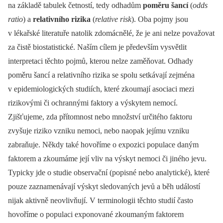
na základě tabulek četností, tedy odhadům
poměru šancí
(
odds
ratio
) a
relativního rizika
(
relative risk
). Oba pojmy jsou
v lékařské literatuře natolik zdomácnělé, že je ani nelze považovat
za čistě biostatistické. Naším cílem je především vysvětlit
interpretaci těchto pojmů, kterou nelze zaměňovat. Odhady
poměru šancí a relativního rizika se spolu setkávají zejména
v epidemiologických studiích, které zkoumají asociaci mezi
rizikovými či ochrannými faktory a výskytem nemocí.
Zjišťujeme, zda přítomnost nebo množství určitého faktoru
zvyšuje riziko vzniku nemoci, nebo naopak jejímu vzniku
zabraňuje. Někdy také hovoříme o expozici populace daným
faktorem a zkoumáme její vliv na výskyt nemoci či jiného jevu.
Typicky jde o studie observační (popisné nebo analytické), které
pouze zaznamenávají výskyt sledovaných jevů a běh událostí
nijak aktivně neovlivňují. V terminologii těchto studií často
hovoříme o populaci exponované zkoumaným faktorem