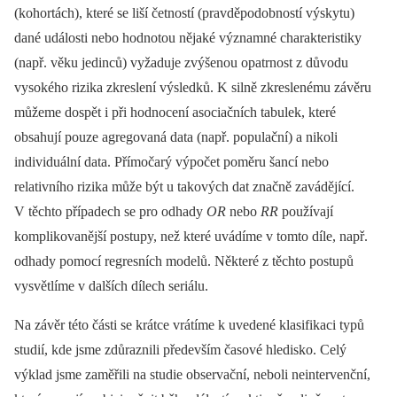
(kohortách), které se liší četností (pravděpodobností výskytu)
dané události nebo hodnotou nějaké významné charakteristiky
(např. věku jedinců) vyžaduje zvýšenou opatrnost z důvodu
vysokého rizika zkreslení výsledků. K silně zkreslenému závěru
můžeme dospět i při hodnocení asociačních tabulek, které
obsahují pouze agregovaná data (např. populační) a nikoli
individuální data. Přímočarý výpočet poměru šancí nebo
relativního rizika může být u takových dat značně zavádějící.
V těchto případech se pro odhady
OR
nebo
RR
používají
komplikovanější postupy, než které uvádíme v tomto díle, např.
odhady pomocí regresních modelů. Některé z těchto postupů
vysvětlíme v dalších dílech seriálu.
Na závěr této části se krátce vrátíme k uvedené klasifikaci typů
studií, kde jsme zdůraznili především časové hledisko. Celý
výklad jsme zaměřili na studie observační, neboli neintervenční,