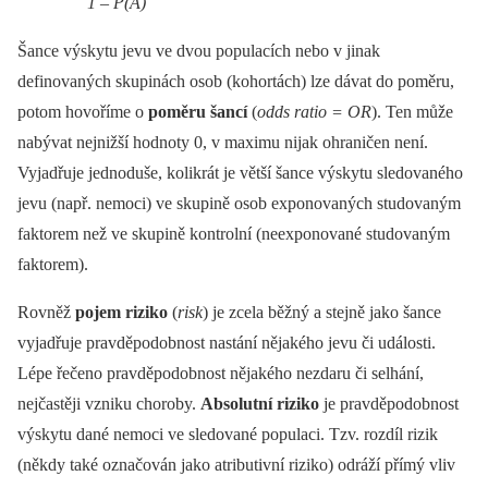
1 –⁠ P(A)
Šance výskytu jevu ve dvou populacích nebo v jinak
definovaných skupinách osob (kohortách) lze dávat do poměru,
potom hovoříme o
poměru šancí
(
odds ratio = OR
). Ten může
nabývat nejnižší hodnoty 0, v maximu nijak ohraničen není.
Vyjadřuje jednoduše, kolikrát je větší šance výskytu sledovaného
jevu (např. nemoci) ve skupině osob exponovaných studovaným
faktorem než ve skupině kontrolní (neexponované studovaným
faktorem).
Rovněž
pojem riziko
(
risk
) je zcela běžný a stejně jako šance
vyjadřuje pravděpodobnost nastání nějakého jevu či události.
Lépe řečeno pravděpodobnost nějakého nezdaru či selhání,
nejčastěji vzniku choroby.
Absolutní riziko
je pravděpodobnost
výskytu dané nemoci ve sledované populaci. Tzv. rozdíl rizik
(někdy také označován jako atributivní riziko) odráží přímý vliv