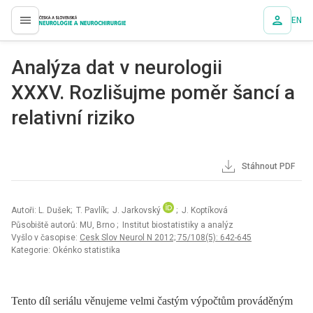
EN
proLékaře.cz
Analýza dat v neurologii
XXXV. Rozlišujme poměr šancí a
relativní riziko
Stáhnout PDF
Autoři: L. Dušek; T. Pavlík; J. Jarkovský
; J. Koptíková
Působiště autorů: MU, Brno
; Institut biostatistiky a analýz
Vyšlo v časopise:
Cesk Slov Neurol N 2012; 75/108(5): 642-645
Kategorie: Okénko statistika
Tento díl seriálu věnujeme velmi častým výpočtům prováděným