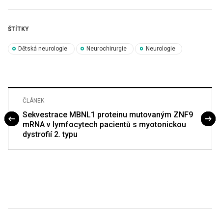
ŠTÍTKY
Dětská neurologie
Neurochirurgie
Neurologie
ČLÁNEK
Sekvestrace MBNL1 proteinu mutovaným ZNF9
mRNA v lymfocytech pacientů s myotonickou
dystrofií 2. typu