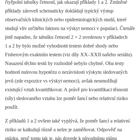
čtyřpolní tabulky četností, jak ukazují příklady 1 a 2. Zmíněné
příklady zároveň schematicky dokládají typický výstup
observačních klinických nebo epidemiologických studií, které
studují vliv určitého faktoru na výskyt nemoci v populaci. Čtenáře
jistě napadne, že tabulku četností 2 × 2 uvedenou v příkladech
1 a 2 by bylo možné vyhodnotit testem dobré shody nebo
Fisherovým exaktním testem (viz díly XX–XXII našeho seriálu).
Nasazení těchto testů by rozhodně nebylo chybné. Oba testy
hodnotí nulovou hypotézu o nezávislosti výskytu sledovaných
jevů (zde expozice vs výskyt nemoci), avšak neumožňují
existující vztah kvantifikovat. A právě pro kvantifikaci těsnosti
(síly) sledovaného vztahu lze poměr šancí nebo relativní riziko
použít.
Z příkladů 1 a 2 ovšem také vyplývá, že poměr šancí a relativní
riziko se kalkulují různě a nelze je zaměňovat. Odpověď na
otázku, proč tomu tak je, nás dovede k původnímu plánu