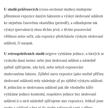
U studií průřezových
(cross-sectional studies) studujeme
přítomnost expozice daným faktorem a výskyt sledované události
ke stejnému časovému okamžiku (periodě), a odhadujeme tak
výskyt (prevalenci) obou těchto jevů; z těchto pozorování
většinou nelze určit, zda expozice předcházela výskytu sledované
události, či naopak.
U retrospektivních studií
nejprve vybíráme jedince, u kterých se
vyskytla daná nemoc nebo jiná sledovaná událost a následně
zpětně zjišťujeme, zda byli, nebo nebyli exponováni
studovanému faktoru. Zjištění stavu expozice (jako možné příčiny
sledované události) tedy následuje až po zjištění výskytu události.
K jedincům se sledovanou událostí pak dle vhodného klíče
vybíráme jedince kontrolní, respektive jedince bez sledované
události (i u nich následně zjišťujeme stav expozice). Jelikož jsme
osoby s událostí a bez ní do studie zařazovali sami a přímo,