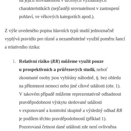
na jejich srovnatelnost v určených významných
charakteristikách (nejčastěji srovnatelnost v zastoupení
pohlaví, ve věkových kategoriích apod.).
Z výše uvedeného popisu hlavních typů studií jednoznačně
vyplývá pravidlo pro různé a nezaměnitelné využití poměru šancí
a relativního rizika:
Relativní riziko (
RR
) můžeme využít pouze
u prospektivních a průřezových studií,
neboť
zkoumané osoby jsou vybírány náhodně, tj. bez ohledu
na přítomnost nemoci nebo jiné cílové události (obr. 1).
V takovém případě můžeme reprezentativně odhadnout
pravděpodobnost výskytu sledované události
v exponované a kontrolní skupině a výsledný odhad
RR
je podílem těchto pravděpodobností (příklad 1).
Pozorovaná četnost dané události zde není ovlivněna