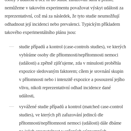
nemůžeme v takovém experimentu považovat výskyt události za
reprezentativní, což má za následek, že tyto studie neumožňují
odhadnout její incidenci nebo prevalenci. Typickým příkladem
takového experimentálního plánu jsou:
studie případů a kontrol (case-controls studies), ve kterých
vybíráme osoby dle přítomnosti/nepřítomnosti nemoci
(události) a zpětně zjišťujeme, zda v minulosti proběhla
expozice sledovaným faktorem; cílem je srovnání skupin
v přítomnosti nebo i intenzitě expozice a posouzení jejího
vlivu, nikoli reprezentativní odhad incidence dané
události,
vyvážené studie případů a kontrol (mat­ched case-control
studies), ve kterých při zařazování jedinců dle
přítomnosti/nepřítomnosti nemoci (události) dále dbáme