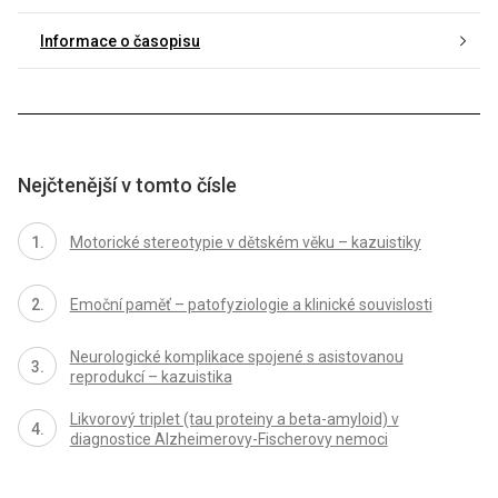
Informace o časopisu
Nejčtenější v tomto čísle
Motorické stereotypie v dětském věku – kazuistiky
Emoční paměť – patofyziologie a klinické souvislosti
Neurologické komplikace spojené s asistovanou
reprodukcí – kazuistika
Likvorový triplet (tau proteiny a beta-amyloid) v
diagnostice Alzheimerovy-Fischerovy nemoci