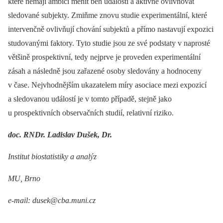
které nemají ambici měnit běh událostí a aktivně ovlivňovat
sledované subjekty. Zmiňme znovu studie experimentální, které
intervenčně ovlivňují chování subjektů a přímo nastavují expozici
studovanými faktory. Tyto studie jsou ze své podstaty v naprosté
většině prospektivní, tedy nejprve je proveden experimentální
zásah a následně jsou zařazené osoby sledovány a hodnoceny
v čase. Nejvhodnějším ukazatelem míry asociace mezi expozicí
a sledovanou událostí je v tomto případě, stejně jako
u prospektivních observačních studií, relativní riziko.
doc. RNDr. Ladislav Dušek, Dr.
Institut biostatistiky a analýz
MU, Brno
e-mail: dusek@cba.muni.cz