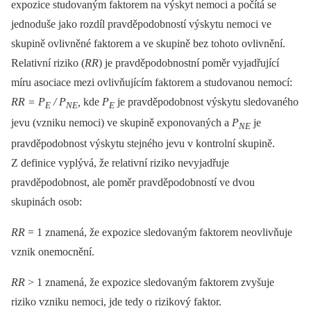
expozice studovaným faktorem na výskyt nemoci a počítá se
jednoduše jako rozdíl pravděpodobností výskytu nemoci ve
skupině ovlivněné faktorem a ve skupině bez tohoto ovlivnění.
Relativní riziko (
RR
) je pravděpodobnostní poměr vyjadřující
míru asociace mezi ovlivňujícím faktorem a studovanou nemocí:
RR = P
/ P
,
kde
P
je pravděpodobnost výskytu sledovaného
E
NE
E
jevu (vzniku nemoci) ve skupině exponovaných a
P
je
NE
pravděpodobnost výskytu stejného jevu v kontrolní skupině.
Z definice vyplývá, že relativní riziko nevyjadřuje
pravděpodobnost, ale poměr pravděpodobností ve dvou
skupinách osob:
RR
= 1 znamená, že expozice sledovaným faktorem neovlivňuje
vznik onemocnění.
RR
> 1 znamená, že expozice sledovaným faktorem zvyšuje
riziko vzniku nemoci, jde tedy o rizikový faktor.