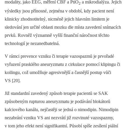
modality, jako EEG, měření CBF a PtiO
a mikrodialýza. Jejich
2
výsledky jsou přínosné, zejména v období, kdy pacient není
klinicky zhodnotitelný, nicméně jejich hlavním limitem je
sledování jen určité oblasti mozku dle místa zavedení snímacích
prvků. Rovněž významně vyšší finanční náročnost těchto
technologií je nezanedbatelná.
V rámci prevence vzniku či terapie vazospazmů je prvořadé
vyřazení prasklého aneuryzmatu z cirkulace pomocí klipingu či
koilingu, což umožňuje agresivnější a časnější postup vůči
VS [20].
Již standardní zavedený způsob terapie pacientů se SAK
způsobeným rupturou aneuryzmatu je podávání blokátorů
kalciového kanálu, nejčastěji se jedná o nimodipin. Nimodipin
nezabrání vzniku VS ani nezvrátí již rozvinuté vazospazmy,
v tom jeho efekt není signifikantní. Působí spíše zesílení piální