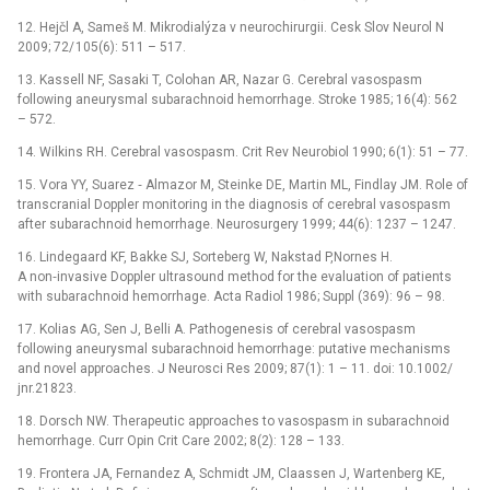
12. Hejčl A, Sameš M. Mikrodialýza v neurochirurgii. Cesk Slov Neurol N
2009; 72/ 105(6): 511 –⁠ 517.
13. Kassell NF, Sasaki T, Colohan AR, Nazar G. Cerebral vasospasm
following aneurysmal subarachnoid hemorrhage. Stroke 1985; 16(4): 562
–⁠ 572.
14. Wilkins RH. Cerebral vasospasm. Crit Rev Neurobio­l 1990; 6(1): 51 –⁠ 77.
15. Vora YY, Suarez ‑⁠ Almazor M, Steinke DE, Martin ML, Findlay JM. Role of
transcranial Doppler monitoring in the dia­gnosis of cerebral vasospasm
after subarachnoid hemorrhage. Neurosurgery 1999; 44(6): 1237 –⁠ 1247.
16. Lindegaard KF, Bakke SJ, Sorteberg W, Nakstad P,Nornes H.
A non‑invasive Doppler ultrasound method for the evaluation of patients
with subarachnoid hemorrhage. Acta Radiol 1986; Suppl (369): 96 –⁠ 98.
17. Kolias AG, Sen J, Belli A. Pathogenesis of cerebral vasospasm
following aneurysmal subarachnoid hemorrhage: putative mechanisms
and novel approaches. J Neurosci Res 2009; 87(1): 1 –⁠ 11. doi: 10.1002/
jnr.21823.
18. Dorsch NW. Therapeutic approaches to vasospasm in subarachnoid
hemorrhage. Curr Opin Crit Care 2002; 8(2): 128 –⁠ 133.
19. Frontera JA, Fernandez A, Schmidt JM, Claassen J, Wartenberg KE,