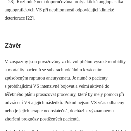
–⁠ 28]. Rozhodně není doporučována profylaktická angioplastika
angiografických VS při nepřítomnosti odpovídající klinické
deteriorace [22].
Závěr
Vazospazmy jsou považovány za hlavní příčinu vysoké morbidity
a mortality pacientů se subarachnoidálním krvácením
způsobeným rupturou aneuryzmatu. Je nutné o pacienty
s probíhajícími VS intenzivně bojovat a velmi aktivně do
léčebného plánu prosazovat procedury, které by měly pomoci při
odvrácení VS a jejich následků. Pokud nejsou VS včas odhaleny
nebo je jejich terapie nedostatečná, dochází k významnému
zhoršení prognózy postižených pacientů.