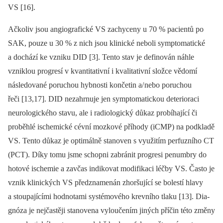
VS [16].
Ačkoliv jsou angiografické VS zachyceny u 70 % pacientů po
SAK, pouze u 30 % z nich jsou klinické neboli symp­tomatické
a dochází ke vzniku DID [3]. Tento stav je definován náhle
vzniklou progresí v kvantitativní i kvalitativní složce vědomí
následované poruchou hybnosti končetin a/ nebo poruchou
řeči [13,17]. DID nezahrnuje jen symptomatickou deterioraci
neurologického stavu, ale i radiologický důkaz probíhající či
proběhlé ischemické cévní mozkové příhody (iCMP) na podkladě
VS. Tento důkaz je optimálně stanoven s využitím perfuzního CT
(PCT). Díky tomu jsme schopni zabránit progresi penumbry do
hotové ischemie a zavčas indikovat modifikaci léčby VS. Často je
vznik klinických VS předznamenán zhoršující se bolestí hlavy
a stoupajícími hodnotami systémového krevního tlaku [13]. Dia­
gnóza je nejčastěji stanovena vyloučením jiných příčin této změny