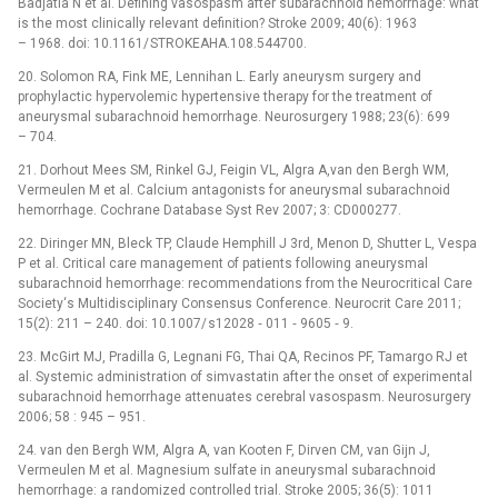
Badjatia N et al. Defining vasospasm after subarachnoid hemorrhage: what
is the most clinically relevant definition? Stroke 2009; 40(6): 1963
–⁠ 1968. doi: 10.1161/ STROKEAHA.108.544700.
20. Solomon RA, Fink ME, Lennihan L. Early aneurysm surgery and
prophylactic hypervolemic hypertensive therapy for the treatment of
aneurysmal sub­arachnoid hemorrhage. Neurosurgery 1988; 23(6): 699
–⁠ 704.
21. Dorhout Mees SM, Rinkel GJ, Feigin VL, Algra A,van den Bergh WM,
Vermeulen M et al. Calcium antagonists for aneurysmal subarachnoid
hem­orrhage. Cochrane Database Syst Rev 2007; 3: CD000277.
22. Diringer MN, Bleck TP, Claude Hemphill J 3rd, Menon D, Shutter L, Vespa
P et al. Critical care management of patients following aneurysmal
subarachnoid hemorrhage: recommendations from the Neurocritical Care
Society‘s Multidisciplinary Consensus Conference. Neurocrit Care 2011;
15(2): 211 –⁠ 240. doi: 10.1007/ s12028 ‑⁠ 011 ‑⁠ 9605 ‑⁠ 9.
23. McGirt MJ, Pradilla G, Legnani FG, Thai QA, Recinos PF, Tamargo RJ et
al. Systemic administration of simvastatin after the onset of experimental
sub­arachnoid hemorrhage attenuates cerebral vasospasm. Neurosurgery
2006; 58 : 945 –⁠ 951.
24. van den Bergh WM, Algra A, van Kooten F, Dirven CM, van Gijn J,
Vermeulen M et al. Magnesium sulfate in aneurysmal subarachnoid
hemorrhage: a randomized controlled trial. Stroke 2005; 36(5): 1011