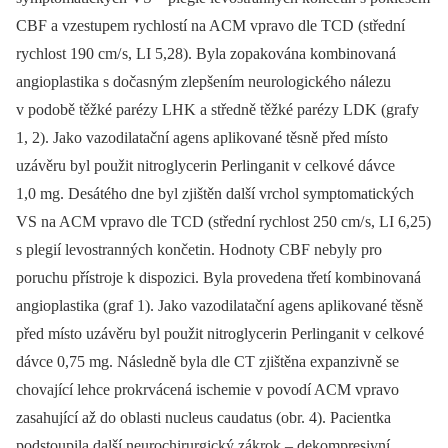
CBF a vzestupem rychlostí na ACM vpravo dle TCD (střední
rychlost 190 cm/ s, LI 5,28). Byla zopakována kombinovaná
angioplastika s dočasným zlepšením neurologického nálezu
v podobě těžké parézy LHK a středně těžké parézy LDK (grafy
1, 2). Jako vazodilatační agens aplikované těsně před místo
uzávěru byl použit nitroglycerin Perlinganit v celkové dávce
1,0 mg. Desátého dne byl zjištěn další vrchol symptomatických
VS na ACM vpravo dle TCD (střední rychlost 250 cm/ s, LI 6,25)
s plegií levostranných končetin. Hodnoty CBF nebyly pro
poruchu přístroje k dispozici. Byla provedena třetí kombinovaná
angioplastika (graf 1). Jako vazodilatační agens aplikované těsně
před místo uzávěru byl použit nitroglycerin Perlinganit v celkové
dávce 0,75 mg. Následně byla dle CT zjištěna expanzivně se
chovající lehce prokrvácená ischemie v povodí ACM vpravo
zasahující až do oblasti nucleus caudatus (obr. 4). Pacientka
podstoupila další neurochirurgický zákrok –⁠ dekompresivní