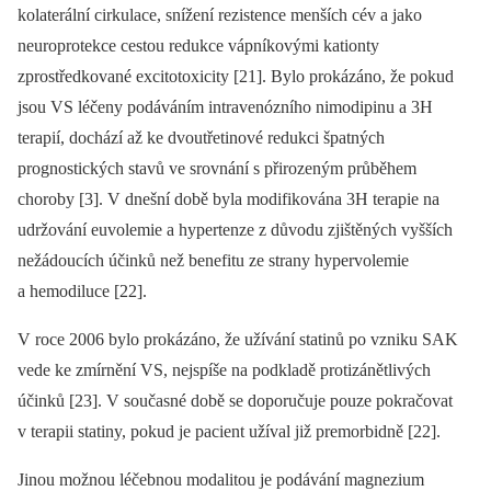
kolaterální cirkulace, snížení rezistence menších cév a jako
neuroprotekce cestou redukce vápníkovými kationty
zprostředkované excitotoxicity [21]. Bylo prokázáno, že pokud
jsou VS léčeny podáváním intravenózního nimodipinu a 3H
terapií, dochází až ke dvoutřetinové redukci špatných
prognostických stavů ve srovnání s přirozeným průběhem
choroby [3]. V dnešní době byla modifikována 3H terapie na
udržování euvolemie a hypertenze z důvodu zjištěných vyšších
nežádoucích účinků než benefitu ze strany hypervolemie
a hemodiluce [22].
V roce 2006 bylo prokázáno, že užívání statinů po vzniku SAK
vede ke zmírnění VS, nejspíše na podkladě protizánětlivých
účinků [23]. V současné době se doporučuje pouze pokračovat
v terapii statiny, pokud je pacient užíval již premorbidně [22].
Jinou možnou léčebnou modalitou je podávání magnezium