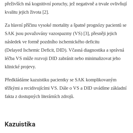
přeživších má kognitivní poruchy, jež negativně a trvale ovlivňují
kvalitu jejich života [2].
Za hlavní příčinu vysoké mortality a špatné prognózy pacientů se
SAK jsou považovány vazospazmy (VS) [3], přesněji jejich
následek ve formě pozdního ischemického deficitu
(Delayed Ischemic Deficit, DID). Včasná dia­gnostika a správná
léčba VS může rozvoji DID zabránit nebo minimalizovat jeho
klinické projevy.
Předkládáme kazuistiku pacientky se SAK komplikovaným
těžkými a recidivujícími VS. Dále o VS a DID uvádíme základní
fakta z dostupných literárních zdrojů.
Kazuistika