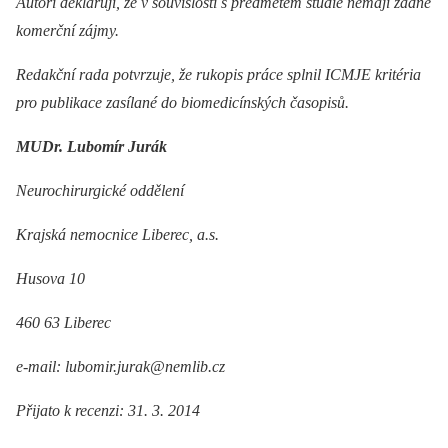
Autoři deklarují, že v souvislosti s předmětem studie nemají žádné
komerční zájmy.
Redakční rada potvrzuje, že rukopis práce splnil ICMJE kritéria
pro publikace zasílané do biomedicínských časopisů.
MUDr. Lubomír Jurák
Neurochirurgické oddělení
Krajská nemocnice Liberec, a.s.
Husova 10
460 63 Liberec
e-mail: lubomir.jurak@nemlib.cz
Přijato k recenzi: 31. 3. 2014