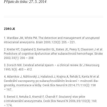
Přijato do tisku: 27. 5. 2014
ZDROJE
1. Wardlaw JM, White PM. The detection and management of unruptured
intracranial aneurysms. Brain 2000; 123(2): 205 –⁠ 221.
2. Kreiter KT, Copeland D, Bernardini GL, Bates JE, Peery S, Claassen J et al.
Predictors of cognitive dysfunction after subarachnoid hemorrhage. Stroke
2002; 33(1): 200 –⁠ 208.
3. Dorsch NW. Cerebral arterial spasm –⁠ a clinical review. Br J Neurosurg
1995; 9(3): 403 –⁠ 412.
4. Adamkov J, Náhlovský J, Habalová J, Krajina A, Řehák S, Kanta M et al.
Cerebrální vazospasmy po subarachnoidálním krvácení –⁠ možnosti dia­
gnostiky, monitorace a léčby. Cesk Slov Neurol N 2014; 77/ 110(2): 158
–⁠ 167.
5. Beneš V, Netuka D, Kramář F, Charvát F. Současný stav péče
o intrakraniální aneuryzmata. Cesk Slov Neurol N 2006; 69/ 102(3): 160
–⁠ 174.