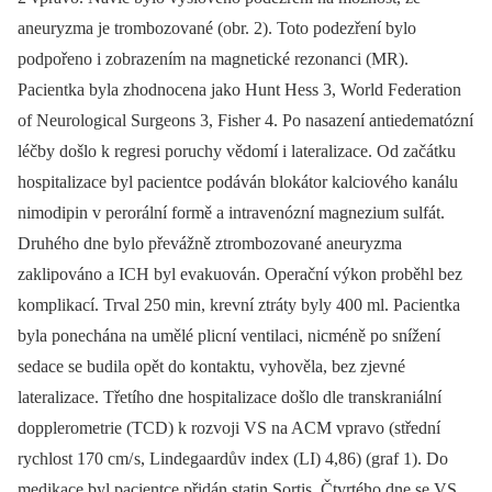
aneuryzma je trombozované (obr. 2). Toto podezření bylo
podpořeno i zobrazením na magnetické rezonanci (MR).
Pacientka byla zhodnocena jako Hunt Hess 3, World Federation
of Neurological Surgeons 3, Fisher 4. Po nasazení antiedematózní
léčby došlo k regresi poruchy vědomí i lateralizace. Od začátku
hospitalizace byl pacientce podáván blokátor kalciového kanálu
nimodipin v perorální formě a intravenózní magnezium sulfát.
Druhého dne bylo převážně ztrombozované aneuryzma
zaklipováno a ICH byl evakuován. Operační výkon proběhl bez
komplikací. Trval 250 min, krevní ztráty byly 400 ml. Pacientka
byla ponechána na umělé plicní ventilaci, nicméně po snížení
sedace se budila opět do kontaktu, vyhověla, bez zjevné
lateralizace. Třetího dne hospitalizace došlo dle trans­kraniální
dopplerometrie (TCD) k rozvoji VS na ACM vpravo (střední
rychlost 170 cm/ s, Lindegaardův index (LI) 4,86) (graf 1). Do
medikace byl pacientce přidán statin Sortis. Čtvrtého dne se VS