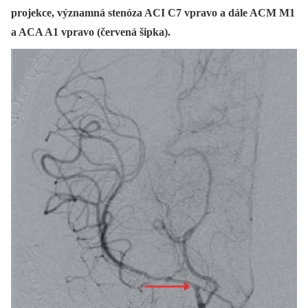
projekce, významná stenóza ACI C7 vpravo a dále ACM M1
a ACA A1 vpravo (červená šipka).