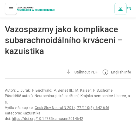
EN
proLékaře.cz
Vazospazmy jako komplikace
subarachnoidálního krvácení –
kazuistika
Stáhnout PDF
English info
Autoři: L. Jurák; P. Buchvald; V. Beneš III.; M. Kaiser; P. Suchomel
Působiště autorů: Neurochirurgické oddělení, Krajská nemocnice Liberec, a.
s.
Vyšlo v časopise:
Cesk Slov Neurol N 2014; 77/110(5): 642-646
Kategorie: Kazuistika
doi:
https://doi.org/10.14735/amcsnn2014642