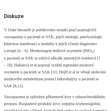
Diskuze
V české literatuře je publikováno nemálo prací popisujících
vazospazmy u pacientů se SAK, jejich etiologii, patofyziologii,
klinickou manifestaci a modality k jejich včasné dia­gnostice
a terapii [4 –⁠ 6]. Monitoringem tkáňové oxymetrie (PtiO
)
2
u pacientů se SAK se zabývá několik autorských kolektivů [7
–⁠ 10]. Habalová et al popisují využití regionální mozkové
oxymetrie u pacientů se SAK [11]. Hejčl et al se věnují sledování
mozkového metabolizmu pomocí mikrodialýzy u pacientů se
SAK [8,12].
Vazospazmus je způsoben přítomností krve v subarachnoidálním
prostoru. Rozpadové produkty krve, zejména oxyhemoglobin,
spouští kaskádu událostí, které finálně vedou ke svalové kontrakci