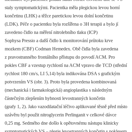
staly symptomatickými. Pacientka měla plegickou levou horní
končetinu (LHK) a těžce paretickou levou dolní končetinu
(LDK). Péče o pacientku byla rozšířena o 3H terapii a bylo jí
zavedeno čidlo na měření nitrolebního tlaku (ICP)
Sophysa Pressio a další čidlo k monitorování průtoku krve
mozkem (CBF) Codman Hemedex. Obě čidla byla zavedena
z pravostranného frontálního přístupu do povodí ACM. Pro
pokles CBF a vzestup rychlostí na ACM vpravo dle TCD (střední
rychlost 180 cm/ s, LI 5,14) byla indikována DSA s grafickým
potvrzením VS (obr. 3). Proto byla provedena kombinovaná
(mechanická i farmakologická) angioplastika s následným
částečným zlepšením hybnosti levostranných končetin
(grafy 1, 2). Jako vazodilatační léčivo aplikované těsně před místo
uzávěru byl použit nitroglycerin Perlinganit v celkové dávce
0,25 mg. Sedmého dne došlo k opětovnému nástupu klinicky
symptomatických VS –⁠ plegie levostranných končetin s poklesem