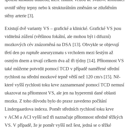
uvnitř stěny tepny nebo k strukturálním změnám se ztluštěním
stěny arterie [3].
Existují dvě varianty VS –⁠ grafické a klinické. Grafické VS jsou
viditelná zúžení (většinou fokální, ale mohou být i difuzní)
mozkových cév znázorněná na DSA [13]. Obvykle se objevují
třetí den po ruptuře aneuryzmatu s vrcholem mezi šestým až
osmým dnem a trvají celkem dva až tři týdny [14]. Přítomnost VS
také můžeme potvrdit pomocí TCD v případě naměřené střední
rychlosti na střední mozkové tepně větší než 120 cm/ s [15]. Ně­
kte­ré vyšší rychlosti toku krve zaznamenané pomocí TCD nemusí
ukazovat na přítomnost VS, ale jen na hyperemii dané oblasti
mozku. Z toho důvodu bylo do praxe zavedeno počítání
Lindergaardova indexu. Poměr středních rychlostí toku krve
v ACM a ACI vyšší než tři naznačuje přítomnost středně těžkých
VS. V případě, že je poměr vyšší než šest, jedná se o těžké