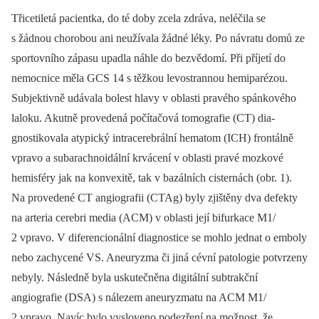
Třicetiletá pacientka, do té doby zcela zdráva, neléčila se
s žádnou chorobou ani neužívala žádné léky. Po návratu domů ze
sportovního zápasu upadla náhle do bezvědomí. Při příjetí do
nemocnice měla GCS 14 s těžkou levostrannou hemiparézou.
Subjektivně udávala bolest hlavy v oblasti pravého spánkového
laloku. Akutně provedená počítačová tomografie (CT) dia­
gnostikovala atypický intracerebrální hematom (ICH) frontálně
vpravo a subarachnoidální krvácení v oblasti pravé mozkové
hemisféry jak na konvexitě, tak v bazálních cisternách (obr. 1).
Na provedené CT angiografii (CTAg) byly zjištěny dva defekty
na arteria cerebri media (ACM) v oblasti její bifurkace M1/
2 vpravo. V diferencionální dia­gnostice se mohlo jednat o emboly
nebo zachycené VS. Aneuryzma či jiná cévní patologie potvrzeny
nebyly. Následně byla uskutečněna digitální subtrakční
angiografie (DSA) s nálezem aneuryzmatu na ACM M1/
2 vpravo. Navíc bylo vysloveno podezření na možnost, že