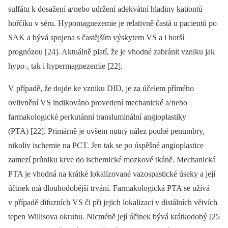
sulfátu k dosažení a/ nebo udržení adekvátní hladiny kationtů
hořčíku v séru. Hypomagnezemie je relativně častá u pacientů po
SAK a bývá spojena s častějším výskytem VS a i horší
prognózou [24]. Aktuálně platí, že je vhodné zabránit vzniku jak
hypo‑, tak i hypermagnezemie [22].
V případě, že dojde ke vzniku DID, je za účelem přímého
ovlivnění VS indikováno provedení mechanické a/ nebo
farmakologické perkutánní transluminální angioplastiky
(PTA) [22]. Primárně je ovšem nutný nález pouhé penumbry,
nikoliv ischemie na PCT. Jen tak se po úspěšné angioplastice
zamezí průniku krve do ischemické mozkové tkáně. Mechanická
PTA je vhodná na krátké lokalizované vazospastické úseky a její
účinek má dlouhodobější trvání. Farmakologická PTA se užívá
v případě difuzních VS či při jejich lokalizaci v distálních větvích
tepen Willisova okruhu. Nicméně její účinek bývá krátkodobý [25