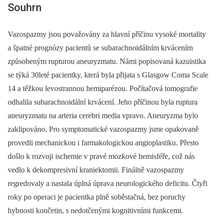
Souhrn
Vazospazmy jsou považovány za hlavní příčinu vysoké mortality
a špatné prognózy pacientů se subarachnoidálním krvácením
způsobeným rupturou aneuryzmatu. Námi popisovaná kazuistika
se týká 30leté pacientky, která byla přijata s Glasgow Coma Scale
14 a těžkou levostrannou hemiparézou. Počítačová tomografie
odhalila subarachnoidální krvácení. Jeho příčinou byla ruptura
aneuryzmatu na arteria cerebri media vpravo. Aneuryzma bylo
zaklipováno. Pro symptomatické vazospazmy jsme opakovaně
provedli mechanickou i farmakologickou angioplastiku. Přesto
došlo k rozvoji ischemie v pravé mozkové hemisféře, což nás
vedlo k dekompresivní kraniektomii. Finálně vazospazmy
regredovaly a nastala úplná úprava neurologického deficitu. Čtyři
roky po operaci je pacientka plně soběstačná, bez poruchy
hybnosti končetin, s nedotčenými kognitivními funkcemi.