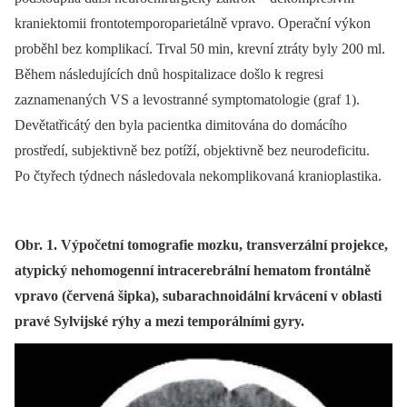
kraniektomii frontotemporoparietálně vpravo. Operační výkon
proběhl bez komplikací. Trval 50 min, krevní ztráty byly 200 ml.
Během následujících dnů hospitalizace došlo k regresi
zaznamenaných VS a levostranné symptomatologie (graf 1).
Devětatřicátý den byla pacientka dimitována do domácího
prostředí, subjektivně bez potíží, objektivně bez neurodeficitu.
Po čtyřech týdnech následovala nekomplikovaná kranioplastika.
Obr. 1. Výpočetní tomografie mozku, transverzální projekce,
atypický nehomogenní intracerebrální hematom frontálně
vpravo (červená šipka), subarachnoidální krvácení v oblasti
pravé Sylvijské rýhy a mezi temporálními gyry.