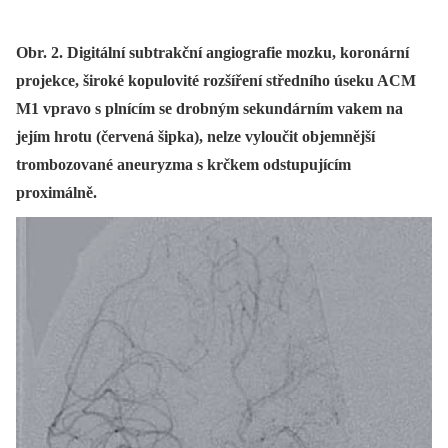
Obr. 2. Digitální subtrakční angiografie mozku, koronární
projekce, široké kopulovité rozšíření středního úseku ACM
M1 vpravo s plnícím se drobným sekundárním vakem na
jejím hrotu (červená šipka), nelze vyloučit objemnější
trombozované aneuryzma s krčkem odstupujícím
proximálně.