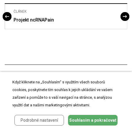
ČLÁNEK
Projekt ncRNAPain
ČLÁNEK VYŠEL V ČASOPISE
Když kliknete na „Souhlasím“ s využitím všech souborů
Česká a slovenská neurologie a neurochirurgie
cookies, poskytnete tím souhlas k jejich ukládání ve vašem
zařízení a pomůže to s vaší navigací na stránce, s analýzou
využití dat a našimi marketingovými aktivitami.
2014
Číslo
Podrobné nastavení
Souhlasím a pokračovat
5