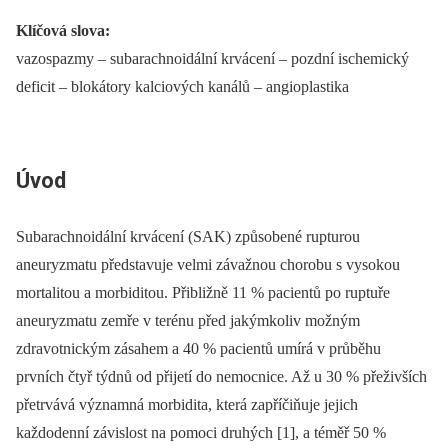
Klíčová slova:
vazospazmy –⁠ subarachnoidální krvácení –⁠ pozdní ischemický
deficit –⁠ blokátory kalciových kanálů –⁠ angioplastika
Úvod
Subarachnoidální krvácení (SAK) způsobené rupturou
aneuryzmatu představuje velmi závažnou chorobu s vysokou
mortalitou a morbiditou. Přibližně 11 % pacientů po ruptuře
aneuryzmatu zemře v terénu před jakýmkoliv možným
zdravotnickým zásahem a 40 % pacientů umírá v průběhu
prvních čtyř týdnů od přijetí do nemocnice. Až u 30 % přeživších
přetrvává významná morbidita, která zapříčiňuje jejich
každodenní závislost na pomoci druhých [1], a téměř 50 %