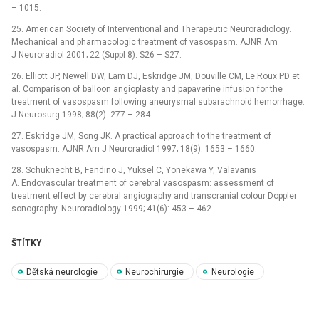
–⁠ 1015.
25. American Society of Interventional and Therapeutic Neuroradiology.
Mechanical and pharmacologic treatment of vasospasm. AJNR Am
J Neuroradiol 2001; 22 (Suppl 8): S26 –⁠ S27.
26. Elliott JP, Newell DW, Lam DJ, Eskridge JM, Douville CM, Le Roux PD et
al. Comparison of balloon angioplasty and papaverine infusion for the
treatment of vasospasm following aneurysmal subarachnoid hem­orrhage.
J Neurosurg 1998; 88(2): 277 –⁠ 284.
27. Eskridge JM, Song JK. A practical approach to the treatment of
vasospasm. AJNR Am J Neuroradiol 1997; 18(9): 1653 –⁠ 1660.
28. Schuknecht B, Fandino J, Yuksel C, Yonekawa Y, Valavanis
A. Endovascular treatment of cerebral vasospasm: assessment of
treatment effect by cerebral angiography and transcranial colour Doppler
sonography. Neuroradiology 1999; 41(6): 453 –⁠ 462.
ŠTÍTKY
Dětská neurologie
Neurochirurgie
Neurologie