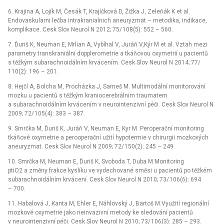
6. Krajina A, Lojík M, Česák T, Krajíčková D, Žižka J, Zeleňák K et al.
Endovaskularni lečba intrakranialnich aneuryzmat –⁠ metodika, indikace,
komplikace. Cesk Slov Neurol N 2012; 75/ 108(5): 552 –⁠ 560.
7. Ďuriš K, Neuman E, Mrlian A, Vybíhal V, Juráň V,Kýr M et al. Vztah mezi
parametry transkraniální dopplerometrie a tkáňovou oxymetrií u pacientů
s těžkým subarachnoidálním krvácením. Cesk Slov Neurol N 2014; 77/
110(2): 196 –⁠ 201.
8. Hejčl A, Bolcha M, Procházka J, Sameš M. Multimodální monitorování
mozku u pacientů s těžkým kraniocerebrálním traumatem
a subarachnoidálním krvácením v neurointenzivní péči. Cesk Slov Neurol N
2009; 72/ 105(4): 383 –⁠ 387.
9. Smrčka M, Ďuriš K, Juráň V, Neuman E, Kyr M. Per­operační monitoring
tkáňové oxymetrie a perooperační užití hypotermie v chirurgii mozkových
aneuryzmat. Cesk Slov Neurol N 2009; 72/ 150(2): 245 –⁠ 249.
10. Smrčka M, Neuman E, Ďuriš K, Svoboda T, Duba M.Monitoring
ptiO2 a změny frakce kyslíku ve vydechované směsi u pacientů po těžkém
subarachnoidálním krvácení. Cesk Slov Neurol N 2010; 73/ 106(6): 694
–⁠ 700.
11. Habalová J, Kanta M, Ehler E, Náhlovský J, Bartoš M.Využití regionální
mozkové oxymetrie jako neinvazivní metody ke sledování pacientů
v neurointenzivní péči. Cesk Slov Neurol N 2010; 73/ 106(3): 285 –⁠ 293.