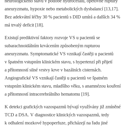
neurologického stavu v podobě hydrocefalu, opětovné ruptury
aneuryzmatu, hypoxie nebo metabolických dysbalancí [13,17].
Bez adekvátní léčby 30 % pacientů s DID umírá a dalších 34 %
má trvalý deficit [18].
Existují prediktivní faktory rozvoje VS u pacientů se
subarachnoidálním krvácením způsobeným rupturou
aneuryzmatu. Symptomatické VS vznikají častěji u pacientů
v špatném vstupním klinickém stavu, s hypertenzí při přijetí
a přítomností silné vrstvy krve v bazálních cisternách.
Angiografické VS vznikají častěji u pacientů ve špatném
vstupním klinickém stavu, mladšího věku, s anamnézou kouření
a přítomností intracerebrálního hematomu [19].
K detekci grafických vazospazmů bývají využívány již zmíněné
TCD a DSA. V dia­gnostice klinických vazospazmů, tedy
k odhalení mozkové hypoperfuze, přicházejí na řadu jiné