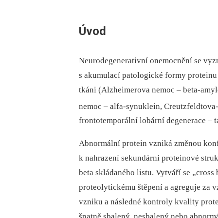
Úvod
Neurodegenerativní onemocnění se vyz
s akumulací patologické formy protein
tkáni (Alzheimerova nemoc –⁠ beta-amyl
nemoc –⁠ alfa-synuklein, Creutzfeldtova
frontotemporální lobární degenerace –⁠ t
Abnormální protein vzniká změnou konfo
k nahrazení sekundární proteinové struk
beta skládaného listu. Vytváří se „cross b
proteolytickému štěpení a agreguje za v
vzniku a následné kontroly kvality pro
špatně sbalený, nesbalený nebo abnormá