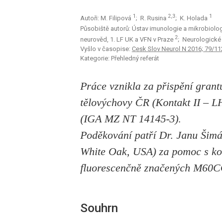
1
2,3
1
Autoři: M. Filipová
; R. Rusina
; K. Holada
Působiště autorů: Ústav imunologie a mikrobiolog
2
neurověd, 1. LF UK a VFN v Praze
; Neurologické
Vyšlo v časopise:
Cesk Slov Neurol N 2016; 79/11
Kategorie: Přehledný referát
Práce vznikla za přispění grant
tělovýchovy ČR (Kontakt II – L
(IGA MZ NT 14145-3).
Poděkování patří Dr. Janu Šimá
White Oak, USA) za pomoc s kon
fluorescenčně značených M60
Souhrn