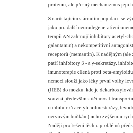
proteinu, ale přesný mechanizmus jejich
S narůstajícím stárnutím populace se vý
jako pro další neurodegenerativní onem
terapii AN zahrnují inhibitory acetyl-ch
galantamin) a nekompetitivní antagon
receptorů (memantin). K nadějným (ale 
patří inhibitory β -⁠ a γ-sekretázy, inhi
imunoterapie cílená proti beta-amyloidu
nemoci slouží jako léky první volby le
(HEB) do mozku, kde je dekarboxylován
souvisí především s účin­ností transport
u inhibitorů acetylcholinesterázy, levo
nervovým buňkám) nebo zvýšenou rychlos
Naději pro řešení těchto problémů předs