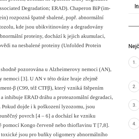
I
s­sociated Degradation; ERAD). Chaperon BiP (im­
ein) rozpozná špatně sbalené, popř. abnormální
ytozolu, kde jsou ubikvitinovány a degradovány
abnormální proteiny, dochází k jejich akumulaci,
ovědi na nesbalené proteiny (Unfolded Protein
Nejč
la shodně pozorována u Alzheimerovy nemoci (AN),
 nemoci [3]. U AN v této dráze hraje zřejmě
gment-β (C99, též CTFβ), který vzniká štěpením
 a inhibuje ERAD dráhu a proteazomální degradaci,
. Pokud dojde i k poškození lyzozomu, jsou
uněčný povrch [4 –⁠ 6] a dochází ke vzniku
é pomocí Kongo červeně nebo thioflavinu T [7,8].
 toxické jsou pro buňky oligomery abnormálního