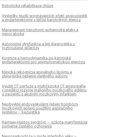
Robotická rehabilitace chůze
Výsledky studií srovnávajících efekt angioplastik
a endarterektomií v léčbě karotických stenóz
Management tranzitorní ischemické ataky a
minor stroke
Autonomní dysfunkce a její diagnostika u
roztroušené sklerózy
Kognice a hemodynamika po karotické
endarterektomii pro asymptomatickou stenózu
Klinická rekognícia spinálneho lipómu a
chirurgické riešenie vlastného súboru
Využití CT perfuze a multifázické CT angiografie
v predikci rozvoje maligního mozkového edému
u pacientů s akutním mozkovým infarktem
Neobvyklé endovaskulární řešení trombózy
mozkových splavů použitím aspiračního
systému – kazuistika
Ramsay-Huntov syndróm – vzácna manifestácia
pomerne častého ochorenia
Neurosarkoidóza u muže středního věku –