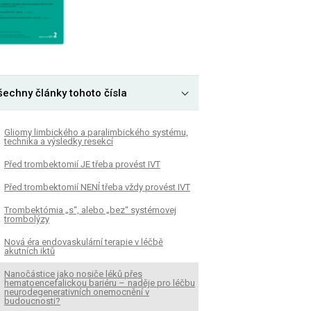
šechny články tohoto čísla
Gliomy limbického a paralimbického systému,
technika a výsledky resekcí
Před trombektomií JE třeba provést IVT
Před trombektomií NENÍ třeba vždy provést IVT
Trombektómia „s“, alebo „bez“ systémovej
trombolýzy
Nová éra endovaskulární terapie v léčbě
akutních iktů
Nanočástice jako nosiče léků přes
hematoencefalickou bariéru – naděje pro léčbu
neurodegenerativních onemocnění v
budoucnosti?