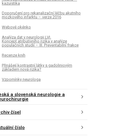
kazuistika
Doporučení pro rekanalizační léčbu akutního
mozkového infarktu – verze 2016
Webové okénko
Analýza dat v neurologii LVI.
Koncept atributivního rizika v analýze
populačních studií – III. Preventabilní frakce
Recenze knih
Přinášejí kontrastní látky s gadoliniovým
základem nová rizika?
Vzpomínky neurologa
eská a slovenská neurologie a
eurochirurgie
chiv čísel
tuální číslo