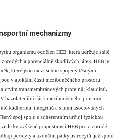
ransportní mechanizmy
bytku organizmu oddělen HEB, která udržuje stálé
 cizorodých a potenciálně škodlivých látek. HEB je
něk, které jsou mezi sebou spojeny těsnými
 jsou v apikální části mezibuněčného prostoru
ednictvím transmembránových proteinů: klaudinů,
 V bazolaterální části mezibuněčného prostoru
inů kadherinu, integrinů a s nimi asociovaných
Těsný spoj spolu s adherentním určují fyzickou
í vede ke zvýšené propustnosti HEB pro cizorodé
íhají pericyty a axonální patky astrocytů, jež spolu