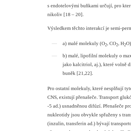
s endotelovými buňkami určují, pro kte
nikoliv [18 –⁠ 20].
Výsledkem těchto interakcí je semi-perm
a) malé molekuly (O
, CO
, H
O)
2
2
2
b) malé, lipofilní molekuly o ma
jako kalcitriol, aj.), které vol
buněk [21,22].
Pro ostatní molekuly, které nesplňují ty
CNS, existují přenašeče. Transport glukó
-5 ad.) usnadněnou difúzí. Přenašeče pr
nukleotidy jsou obvykle spřaženy s tra
(inzulin, transferin ad.) bývají transp