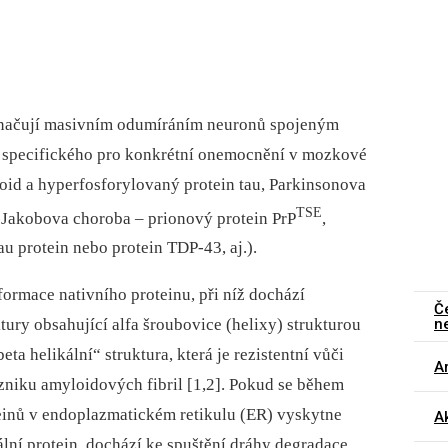
načují masivním odumíráním neuronů spojeným
u specifického pro konkrétní onemocnění v mozkové
oid a hyperfosforylovaný protein tau, Parkinsonova
TSE
-Jakobova choroba –⁠ prionový protein PrP
,
au protein nebo protein TDP-43, aj.).
rmace nativního proteinu, při níž dochází
Č
n
tury obsahující alfa šroubovice (helixy) strukturou
eta helikální“ struktura, která je rezistentní vůči
Ar
zniku amyloidových fibril [1,2]. Pokud se během
teinů v endoplazmatickém retikulu (ER) vyskytne
Ak
lní protein, dochází ke spuštění dráhy degradace