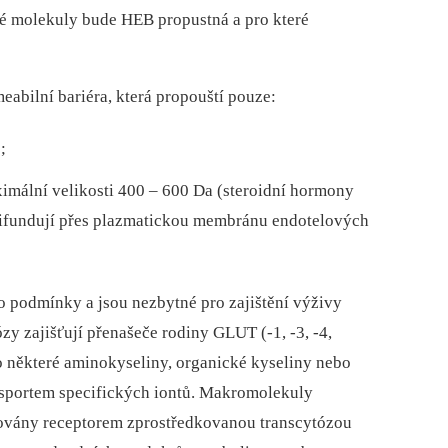
ré molekuly bude HEB propustná a pro které
eabilní bariéra, která propouští pouze:
;
ximální velikosti 400 –⁠ 600 Da (steroidní hormony
ně difundují přes plazmatickou membránu endotelových
to podmínky a jsou nezbytné pro zajištění výživy
zy zajišťují přenašeče rodiny GLUT (-1, -3, -4,
o ně­kte­ré aminokyseliny, organické kyseliny nebo
nsportem specifických iontů. Makromolekuly
ortovány receptorem zprostředkovanou trans­cytózou