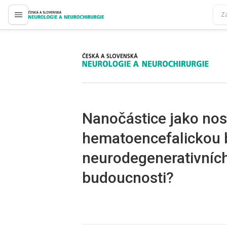
proLékaře.cz
proLékaře.cz
Nanočástice jako nos
hematoencefalickou b
neurodegenerativníc
budoucnosti?