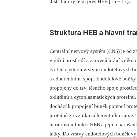
distributory léků přes HEB [15 –⁠ 17].
Struktura HEB a hlavní t
Centrální nervový systém (CNS) je od z
vnitřní prostředí a zároveň brání vniku
tvořena jednou vrstvou endotelových bu
a adherentními spoji. Endotelové buňky
propojeny do tzv. těsného spoje prostř
okludinů a cytoplazmatických proteinů.
dochází k propojení buněk pomocí prote
proteinů za vzniku adherentního spoje. 
bariérovou funkci HEB a jejich narušen
látky. Do vrstvy endotelových buněk vyb