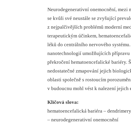
Neurodegenerativní onemocnění, mezi n
se kvůli své neustále se zvyšující preva
z nejpalčivějších problémů moderní medi
terapeutickým účinkem, hematoencefalic
léků do centrálního nervového systému.
nanotechnologií umožňujících přípravu 
překročení hematoencefalické bariéry. Š
nedostatečné zmapování jejich bio­logick
oblasti společně s rostoucím porozumě
v budoucnu mohl vést k nalezení jejich e
Klíčová slova:
hematoencefalická bariéra –⁠ dendrimery 
–⁠ neurodegenerativní onemocnění