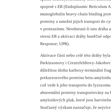
spojené s ER (Endoplasmic Reticulum A
munoglobulin heavy-chain bind­ing prot
proteiny a umožní jejich transport do c
v proteazómu. Neodstraní-li tato dráha 
stresu ER a aktivaci dráhy buněčné odp
Response; UPR).
Aktivace části nebo celé této dráhy by
Parkinsonovy i Creutzfeldtovy-Jakobovy
důležitou úlohu karboxy-terminální fra
prekurzorového proteinu beta-amyloidu
což vede k jeho transportu do lyzozomu
abnormální proteiny transportovány na b
amyloidových plak, které jsou barviteln
Současný výzkum naznačuje, že nejvíce