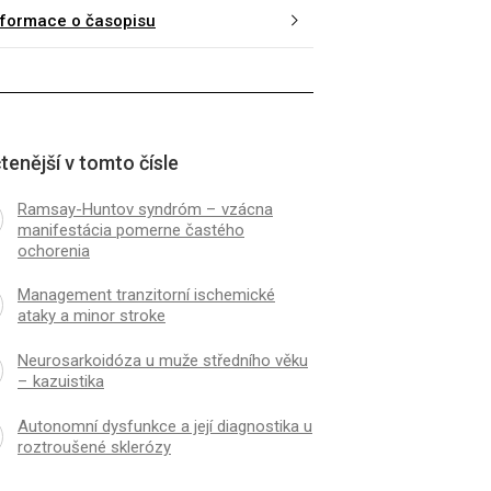
nformace o časopisu
tenější v tomto čísle
Ramsay-Huntov syndróm – vzácna
manifestácia pomerne častého
ochorenia
Management tranzitorní ischemické
ataky a minor stroke
Neurosarkoidóza u muže středního věku
– kazuistika
Autonomní dysfunkce a její diagnostika u
roztroušené sklerózy