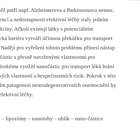
ěž patří např. Alzheimerova a Parkinsonova nemoc,
lenci a nedostupnosti efektivní léčby staly jedním
cíny. Ačkoli existují látky s potenciálním
ká bariéra vytváří účin­nou překážku pro transport
 Naději pro vyřešení tohoto problému přinesl nástup
částic s přesně navrženými vlastnostmi pro
irokému využití nanočástic pro transport léků brání
ých vlastností a bezpečnostních rizik. Pokrok v této
ním patogenezi neurodegenerativních onemocnění by
fektivní léčby.
–⁠ lipozómy –⁠ nanotuby –⁠ uhlík –⁠ nano-částice