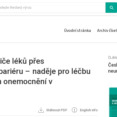
Úvodní stránka
Archiv čísel
ČLÁN
iče léků přes
Česk
ariéru – naděje pro léčbu
neu
h onemocnění v
Stáhnout PDF
English info