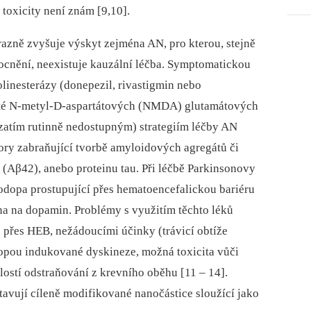
 toxicity není znám [9,10].
razně zvyšuje výskyt zejména AN, pro kterou, stejně
ocnění, neexistuje kauzální léčba. Symp­tomatickou
olinesterázy (donepezil, rivastigmin nebo
isté N-metyl-D-aspartátových (NMDA) glutamátových
zatím rutin­ně nedostupným) strategiím léčby AN
bitory zabraňující tvorbě amyloidových agregátů či
 (Aβ42), anebo proteinu tau. Při léčbě Parkinsonovy
vodopa prostupující přes hematoencefalickou bariéru
a na dopamin. Problémy s využitím těchto léků
u přes HEB, nežádoucími účinky (trávicí obtíže
dopou indukované dyskineze, možná toxicita vůči
tí odstraňování z krevního oběhu [11 –⁠ 14].
tavují cíleně modifikované nanočástice sloužící jako