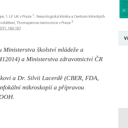
1
ie, 1. LF UK v Praze
; Neurologická klinika a Centrum klinických
3
 oddělení, Thomayerova nemocnice v Praze
2(2): 160-167
V
u Ministerstva školství mládeže a
H12014) a Ministerstva zdravotnictví ČR
kovi a Dr. Silvii Lacerdě (CBER, FDA,
fokální mikroskopií a přípravou
COOH.