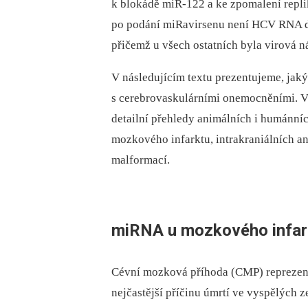
k blokádě miR-122 a ke zpomalení repl
po podání miRavirsenu není HCV RNA de
přičemž u všech ostatních byla virová n
V následujícím textu prezentujeme, jak
s cerebrovaskulárními onemocněními. V
detailní přehledy animálních i humánníc
mozkového infarktu, intrakraniálních 
malformací.
miRNA u mozkového infar
Cévní mozková příhoda (CMP) reprezentu
nejčastější příčinu úmrtí ve vyspělých