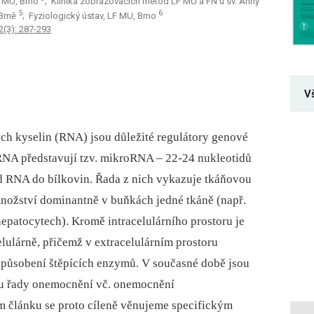
a MU, Brno
; Klinika zobrazovacích metod LF MU a FN u sv. Anny
5
6
 Brně
; Fyziologický ústav, LF MU, Brno
2(3): 287-293
V
ch kyselin (RNA) jsou důležité regulátory genové
RNA představují tzv. mikroRNA –⁠ 22-24 nukleotidů
d RNA do bílkovin. Řada z nich vykazuje tkáňovou
 množství dominantně v buňkách jedné tkáně (např.
epatocytech). Kromě intracelulárního prostoru je
lulárně, přičemž v extracelulárním prostoru
 působení štěpících enzymů. V současné době jsou
 u řady onemocnění vč. onemocnění
m článku se proto cíleně věnujeme specifickým