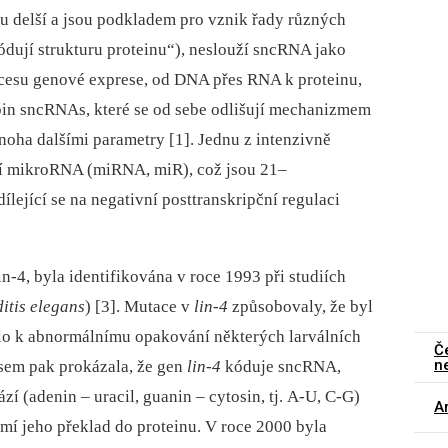
delší a jsou podkladem pro vznik řady různých
kódují strukturu proteinu“), neslouží sncRNA jako
ocesu genové exprese, od DNA přes RNA k proteinu,
upin sncRNAs, které se od sebe odlišují mechanizmem
noha dalšími parametry [1]. Jednu z intenzivně
í mikroRNA (miRNA, miR), což jsou 21–
ející se na negativní posttranskripční regulaci
-4, byla identifikována v roce 1993 při studiích
tis elegans
) [3]. Mutace v
lin-4
způsobovaly, že byl
šlo k abnormálnímu opakování některých larválních
Č
n
sem pak prokázala, že gen
lin-4
kóduje sncRNA,
 (adenin –⁠ uracil, guanin –⁠ cytosin, tj. A-U, C-G)
Ar
umí jeho překlad do proteinu. V roce 2000 byla