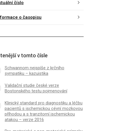
tuální číslo
nformace o časopisu
tenější v tomto čísle
Schwannom nejspíše z krčního
sympatiku – kazuistika
Validační studie české verze
Bostonského testu pojmenování
Klinický standard pro diagnostiku a léčbu
pacientů s ischemickou cévní mozkovou
příhodou a s tranzitorní ischemickou
atakou – verze 2016