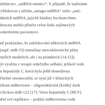
užitím tzv. „miRNA-mimics“. V případě, že nalézáme
vyblokovat s užitím „antago-miRNA“ nebo „anti-
dátních miRNA, jejichž hladiny bychom tímto
udoucnu mohlo přinést celou řadu zajímavých
konkrétnímu pacientovi.
aně prokázáno, že zablokování některých miRNA
např. miR-33) zmenšuje aterosklerotické pláty
a myších modelech, ale i na primátech [14,15]).
 využita v terapii srdečního selhání, jelikož vede
du hepatitidy C, která byla ještě donedávna
itelné onemocnění, se nyní již v klinických
tikum miRavirsen –⁠ oligonukleotid (krátký úsek
pecifickou miR-122 [17]. Virus hepatitidy C (HCV)
nění své replikace –⁠ podání miRavirsenu vede