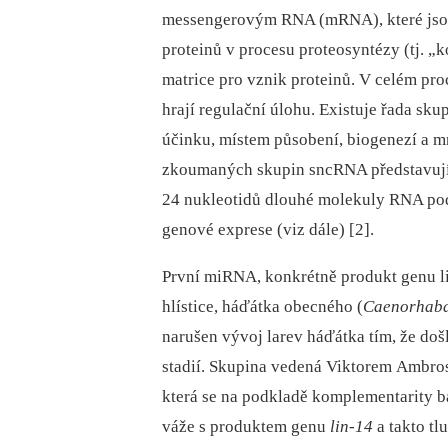
messengerovým RNA (mRNA), které jsou 
proteinů v procesu proteosyntézy (tj. „
matrice pro vznik proteinů. V celém pr
hrají regulační úlohu. Existuje řada sk
účinku, místem působení, biogenezí a m
zkoumaných skupin sncRNA představuj
24 nukleotidů dlouhé molekuly RNA podíl
genové exprese (viz dále) [2].
První miRNA, konkrétně produkt genu lin
hlístice, háďátka obecného (
Caenorhabdi
narušen vývoj larev háďátka tím, že do
stadií. Skupina vedená Viktorem Ambro
která se na podkladě komplementarity bází
váže s produktem genu
lin-14
a takto tl