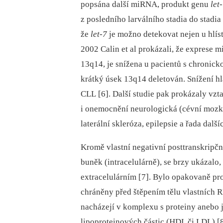
popsána další miRNA, produkt genu
let
z posledního larválního stadia do stadia 
že
let-7
je možno detekovat nejen u hlísti
2002 Calin et al prokázali, že exprese 
13q14, je snížena u pacientů s chronick
krátký úsek 13q14 deletován. Snížení h
CLL [6]. Další studie pak prokázaly v
i onemocnění neurologická (cévní mozk
laterální skleróza, epilepsie a řada další
Kromě vlastní negativní posttranskripčn
buněk (intracelulárně), se brzy ukázalo,
extracelulárním [7]. Bylo opakovaně pr
chráněny před štěpením tělu vlastních 
nacházejí v komplexu s proteiny anebo
lipoproteinových částic (HDL či LDL) [