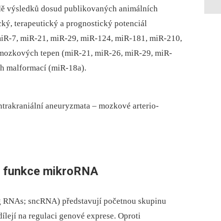
dě výsledků dosud publikovaných animálních
ký, terapeutický a prognostický potenciál
 miR-7, miR-21, miR-29, miR-124, miR-181, miR-210,
 mozkových tepen (miR-21, miR-26, miR-29, miR-
h malformací (miR-18a).
ntrakraniální aneuryzmata –⁠ mozkové arterio-
a funkce mikroRNA
g RNAs; sncRNA) představují početnou skupinu
lejí na regulaci genové exprese. Oproti