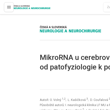
proLékaře.cz
proLékaře.cz
MikroRNA u cerebrov
od patofyziologie k 
1,2
3
2
Autoři: O. Volný
; L. Kašičková
; D. Coufalová
Působiště autorů: I. neurologická klinika LF MU a 
2