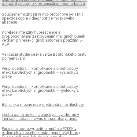
od patofyziologie k potenciálním bio­markerům
1
Současné možnosti
in vivo
protonové (
H) MR
spektroskopie v dia­gnostice mozkového
abscesu
Korelace intenzity fluorescence s
proporcionálním zastoupením maligních buněk
ve tkáni při resekci glioblastomu s použitím 5-
ALA
Validační studie české verze Bostonského testu
pojmenování
Periprocedurální komplikace a dlouhodobý
efekt karotických angioplastik – výsledky z
praxe
Periprocedurální komplikace a dlouhodobý
efekt karotických angioplastik – výsledky z
praxe
Baha jako možné řešení jednostranné hluchoty
Léčba gama nožem u algických syndromů v
inervační oblasti nervus glos­sopharyngeus
Pacient s homozygozitou mutácie E200K v
rodine slovenského klastru genetickej formy
Creutzfeldtovej-Jakobovej choroby