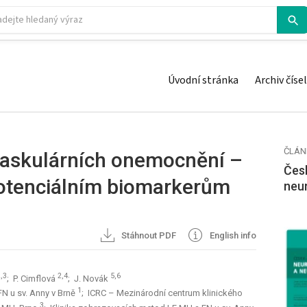
Úvodní stránka
Archiv čísel
ČLÁN
askulárních onemocnění –
Česk
potenciálním bio­markerům
neu
Stáhnout PDF
English info
,3
2,4
5,6
; P. Cimflová
; J. Novák
1
FN u sv. Anny v Brně
; ICRC – Mezinárodní centrum klinického
3