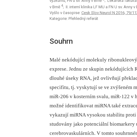
výzkumu, FN u sv. Anny v Brně
; Lékařská fakult
4
v Brně
; II. interní klinika LF MU a FN U sv. Anny v
Vyšlo v časopise:
Cesk Slov Neurol N 2016; 79/11
Kategorie: Přehledný referát
Souhrn
Malé nekódující molekuly ribonukleový
exprese. Jednu ze skupin nekódujících 
dlouhé úseky RNA, jež ovlivňují překla
specifitu, tj. vyskytují se ve zvýšeném
miR-206 v kosterním svalu, miR-122 v h
možné identifikovat miRNA také extrace
vykazují miRNA vysokou stabilitu proti
studovány jako potenciální biomarkery
cerebrovaskulárních. V tomto souhrnné