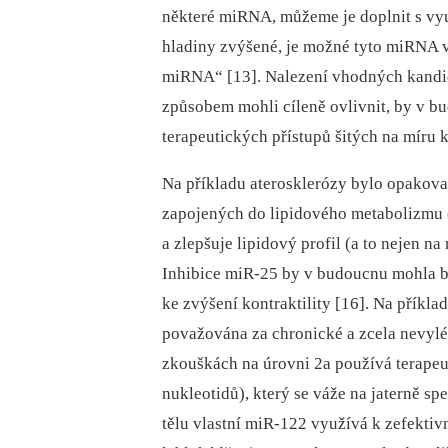
některé miRNA, můžeme je doplnit s vy
hladiny zvýšené, je možné tyto miRNA 
miRNA“ [13]. Nalezení vhodných kandi
způsobem mohli cíleně ovlivnit, by v b
terapeutických přístupů šitých na míru 
Na příkladu aterosklerózy bylo opakov
zapojených do lipidového metabolizmu (
a zlepšuje lipidový profil (a to nejen n
Inhibice miR-25 by v budoucnu mohla být
ke zvýšení kontraktility [16]. Na příkla
považována za chronické a zcela nevyléč
zkouškách na úrovni 2a používá terapeu
nukleotidů), který se váže na jaterně s
tělu vlastní miR-122 využívá k zefektiv