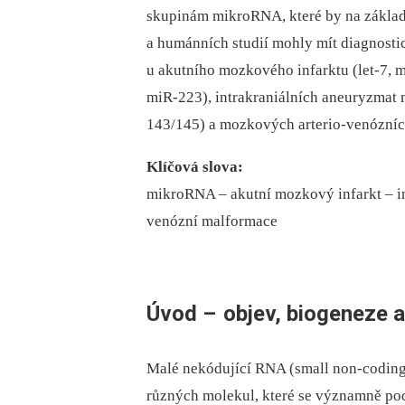
skupinám mikroRNA, které by na zákla
a humánních studií mohly mít diagnostic
u akutního mozkového infarktu (let-7,
miR-223), intrakraniálních aneuryzmat
143/145) a mozkových arterio-venózníc
Klíčová slova:
mikroRNA –⁠ akutní mozkový infarkt –⁠ i
venózní malformace
Úvod –
objev, biogeneze 
Malé nekódující RNA (small non-codin
různých molekul, které se významně podí