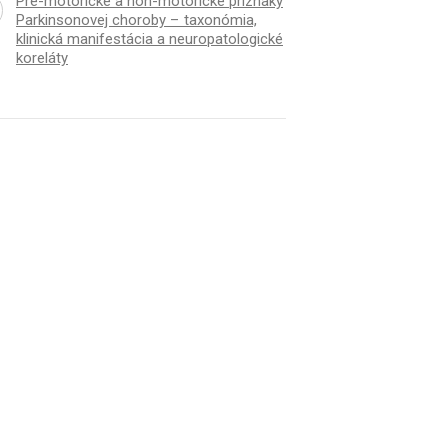
Pre-motorické a non-motorické príznaky
Parkinsonovej choroby – taxonómia,
klinická manifestácia a neuropatologické
koreláty