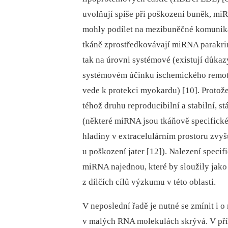
uvolňují spíše při poškození buněk, mi
mohly podílet na mezibuněčné komunikac
tkáně zprostředkovávají miRNA parakrin
tak na úrovni systémové (existují důka
systémovém účinku ischemického remote
vede k protekci myokardu) [10]. Protož
téhož druhu reproducibilní a stabilní, 
(některé miRNA jsou tkáňově specifické 
hladiny v extracelulárním prostoru zvyš
u poškození jater [12]). Nalezení speci
miRNA najednou, které by sloužily jako 
z dílčích cílů výzkumu v této oblasti.
V neposlední řadě je nutné se zmínit i 
v malých RNA molekulách skrývá. V příp