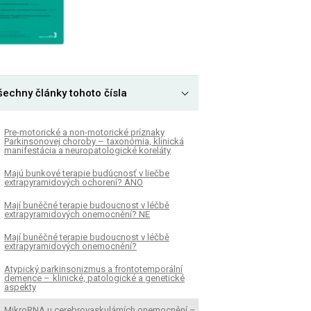
šechny články tohoto čísla
Pre-motorické a non-motorické príznaky
Parkinsonovej choroby – taxonómia, klinická
manifestácia a neuropatologické koreláty
Majú bunkové terapie budúcnosť v liečbe
extrapyramidových ochorení? ÁNO
Mají buněčné terapie budoucnost v léčbě
extrapyramidových onemocnění? NE
Mají buněčné terapie budoucnost v léčbě
extrapyramidových onemocnění?
Atypický parkinsonizmus a frontotemporální
demence – klinické, patologické a genetické
aspekty
MikroRNA u cerebrovaskulárních onemocnění –