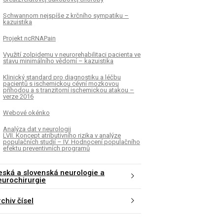
Schwannom nejspíše z krčního sympatiku –
kazuistika
Projekt ncRNAPain
Využití zolpidemu v neurorehabilitaci pacienta ve
stavu minimálního vědomí – kazuistika
Klinický standard pro diagnostiku a léčbu
pacientů s ischemickou cévní mozkovou
příhodou a s tranzitorní ischemickou atakou –
verze 2016
Webové okénko
Analýza dat v neurologii
LVII. Koncept atributivního rizika v analýze
populačních studií – IV. Hodnocení populačního
efektu preventivních programů
eská a slovenská neurologie a
eurochirurgie
chiv čísel