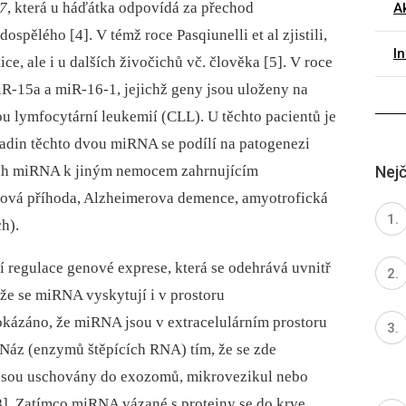
-7
, která u háďátka odpovídá za přechod
Ak
dospělého [4]. V témž roce Pasqiunelli et al zjistili,
I
ce, ale i u dalších živočichů vč. člověka [5]. V roce
miR-15a a miR-16-1, jejichž geny jsou uloženy na
ou lymfocytární leukemií (CLL). U těchto pacientů je
ladin těchto dvou miRNA se podílí na patogenezi
Nejč
ztah miRNA k jiným nemocem zahrnujícím
ová příhoda, Alzheimerova demence, amyotrofická
ch).
í regulace genové exprese, která se odehrává uvnitř
 že se miRNA vyskytují i v prostoru
okázáno, že miRNA jsou v extracelulárním prostoru
RNáz (enzymů štěpících RNA) tím, že se zde
 jsou uschovány do exozomů, mikrovezikul nebo
8]. Zatímco miRNA vázané s proteiny se do krve