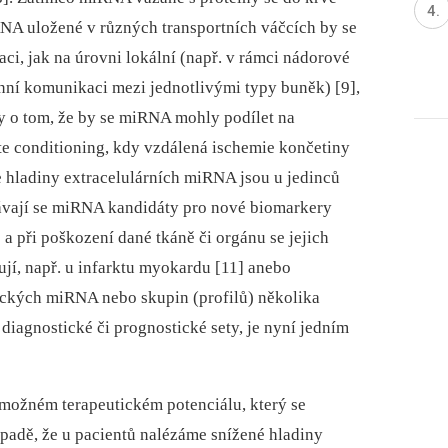
RNA uložené v různých transportních váčcích by se
i, jak na úrovni lokální (např. v rámci nádorové
ní komunikaci mezi jednotlivými typy buněk) [9],
zy o tom, že by se miRNA mohly podílet na
 conditioning, kdy vzdálená ischemie končetiny
e hladiny extracelulárních miRNA jsou u jedinců
stávají se miRNA kandidáty pro nové biomarkery
a při poškození dané tkáně či orgánu se jejich
ují, např. u infarktu myokardu [11] anebo
fických miRNA nebo skupin (profilů) několika
diagnostické či prognostické sety, je nyní jedním
o možném terapeutickém potenciálu, který se
adě, že u pacientů nalézáme snížené hladiny