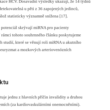
ikace HCV. Dosavadní výsledky ukazují, že 14 týdnů
tekovatelná u pěti z 36 zapojených jedinců,
álož statisticky významně snížena [17].
ý potenciál skrývají miRNA pro pacienty
 rámci tohoto souhrnného článku poskytujeme
h studií, které se věnují roli miRNA u akutního
aneuryzmat a mozkových arteriovenózních
ktu
je jednu z hlavních příčin invalidity a druhou
 zemích (za kardiovaskulárními onemocněními).