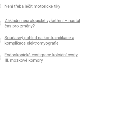
Není třeba léčit motorické tiky
Základní neurologické vyšetření – nastal
čas pro změny?
Současný pohled na kontraindikace a
komplikace elektromyografie
Endoskopická exstirpace koloidní cysty
III. mozkové komory