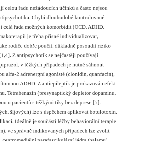
jí celou řadu nežádoucích účinků a často nejsou
 antipsychotika. Chybí dlouhodobé kontrolované
uje i celá řada možných komorbidit (OCD, ADHD,
akoterapii je třeba přísně individualizovat,
také rodiče dobře poučit, důkladně posoudit riziko
1,4]. Z antipsychotik se nejčastěji používají
ipiprazol, v těžkých případech je nutné sáhnout
sou alfa-2 adrenergní agonisté (clonidin, quanfacin),
řítomnou ADHD. Z antiepileptik je prokazován efekt
mu. Tetrabenazin (presynaptický depletor dopaminu,
ou u pacientů s těžkými tiky bez deprese [5].
ch, šíjových) lze s úspěchem aplikovat botulotoxin,
ikaci. Ideálně je součástí léčby behaviorální terapie
m), ve správně indikovaných případech lze zvolit
ř. centromediální parafascikulární jádra thalamu).