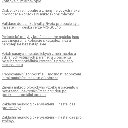
konfokální mikroskopie
Diabetická retinopatie a změny nervových vláken
hodnocené konfokální mikroskopií rohovky
Validace dotazníku kvality života pro pacienty s
myastenií – česká verze MG-QOL15
Periodické pohyby končetinami ve spánku jsou
závažnější u narkolepsie s kataplexií než u
narkolepsie bez kataplexie
Vztah časných metabolických změn mozku a
vybraných vstupních parametrů u pacientů
posubarachnoidálním krvácení z prasklého
aneuryzmatu
Transkraniální sonografie – možnosti zobrazení
intrakraniálních struktur v B obraze
Změna mikrobiologickýho vzorku u pacientů s
potvrzenou bakteriální meningitidou po
postkraniotomiální operaci
Základní neurologické vyšetření – nastal čas
pro změny?
Základní neurologické vyšetření – nastal čas pro
změny?