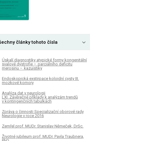
šechny články tohoto čísla
Úskalí diagnostiky atypické formy kongenitální
svalové dystrofie – parciálního deficitu
merosinu – kazuistiky
Endoskopická exstirpace koloidní cysty III.
mozkové komory
Analýza dat v neurologii
LXI. Závěrečné příklady k analýzám trendů
v kontingenčních tabulkách
Zpráva o činnosti Specializační oborové rady
Neurologie v roce 2016
Zemřel prof. MUDr. Stanislav Němeček, DrSc.
Životné jubileum prof. MUDr. Pavla Traubnera,
PhD.