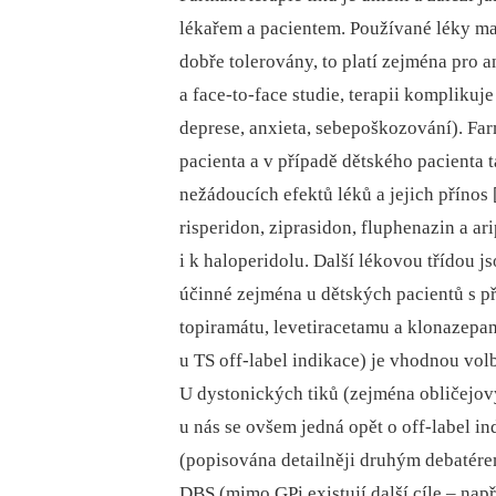
lékařem a pacientem. Používané léky ma
dobře tolerovány, to platí zejména pro
a face-to-face studie, terapii komplik
deprese, anxieta, sebepoškozování). Farm
pacienta a v případě dětského pacienta 
nežádoucích efektů léků a jejich přínos [
risperidon, ziprasidon, fluphenazin a ar
i k haloperidolu. Další lékovou třídou j
účinné zejména u dětských pacientů s p
topiramátu, levetiracetamu a klonazepa
u TS off-label indikace) je vhodnou volb
U dystonických tiků (zejména obličejový
u nás se ovšem jedná opět o off-label ind
(popisována detailněji druhým debatére
DBS (mimo GPi existují další cíle –⁠ nap