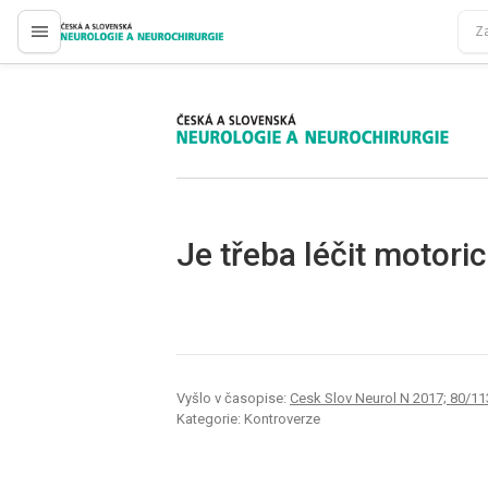
proLékaře.cz
proLékaře.cz
Je třeba léčit motoric
Vyšlo v časopise:
Cesk Slov Neurol N 2017; 80/113
Kategorie: Kontroverze