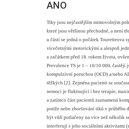
ANO
Tiky jsou nejčastějším mimovolným pohy
které jsou většinou přechodné, a není tře
u části se jedná o počátek Touretteova 
vícečetnými motorickými a alespoň jedn
a začátkem před 18. rokem života, ovšem
Prevalence TS je 1 –⁠ 10/10 000, častěji
kompulzivní poruchou (OCD) a/nebo AD
těžkých [2]. Zejména pacienti se součas
nemoci je fluktuující i bez terapie, m
a zatímco část pacientů zaznamená komp
potíže nebo zhoršování tiků v průběhu d
být vůlí potlačeny na více než několik 
interferují s jeho sociálními aktivitami