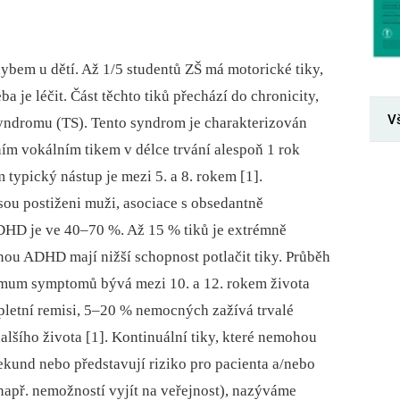
bem u dětí. Až 1/5 studentů ZŠ má motorické tiky,
ba je léčit. Část těchto tiků přechází do chronicity,
V
syndromu (TS). Tento syndrom je charakterizován
ím vokálním tikem v délce trvání alespoň 1 rok
 typický nástup je mezi 5. a 8. rokem [1].
 jsou postiženi muži, asociace s obsedantně
HD je ve 40–70 %. Až 15 % tiků je extrémně
nou ADHD mají nižší schopnost potlačit tiky. Průběh
aximum symptomů bývá mezi 10. a 12. rokem života
letní remisi, 5–20 % nemocných zažívá trvalé
alšího života [1]. Kontinuální tiky, které nemohou
sekund nebo představují riziko pro pacienta a/nebo
 (např. nemožností vyjít na veřejnost), nazýváme