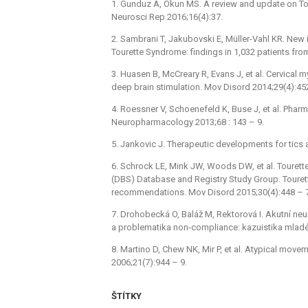
1. Gunduz A, Okun MS. A review and update on Tou
Neurosci Rep 2016;16(4):37.
2. Sambrani T, Jakubovski E, Müller-Vahl KR. New in
Tourette Syndrome: findings in 1,032 patients fro
3. Huasen B, McCreary R, Evans J, et al. Cervica
deep brain stimulation. Mov Disord 2014;29(4):452
4. Roessner V, Schoenefeld K, Buse J, et al. Phar
Neuropharmacology 2013;68 : 143 –⁠ 9.
5. Jankovic J. Therapeutic developments for tics
6. Schrock LE, Mink JW, Woods DW, et al. Tourett
(DBS) Database and Registry Study Group. Touret
recommendations. Mov Disord 2015;30(4):448 –⁠ 
7. Drohobecká O, Baláž M, Rektorová I. Akutní n
a problematika non-compliance: kazuistika mladého
8. Martino D, Chew NK, Mir P, et al. Atypical mo
2006;21(7):944 –⁠ 9.
ŠTÍTKY