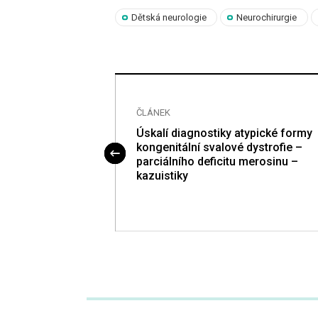
Dětská neurologie
Neurochirurgie
ČLÁNEK
a kontraindikace
Úskalí diagnostiky atypické formy
tromyografie
kongenitální svalové dystrofie –
parciálního deficitu merosinu –
kazuistiky