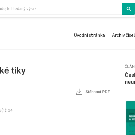
Úvodní stránka
Archiv čísel
ČLÁN
ké tiky
Česk
neu
Stáhnout PDF
(1): 24