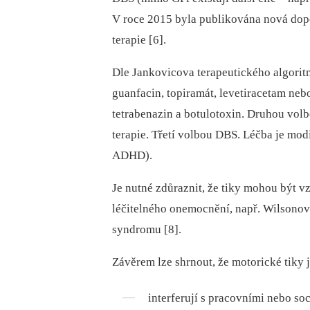
V roce 2015 byla publikována nová dop
terapie [6].
Dle Jankovicova terapeutického algoritm
guanfacin, topiramát, levetiracetam nebo
tetrabenazin a botulotoxin. Druhou volb
terapie. Třetí volbou DBS. Léčba je mo
ADHD).
Je nutné zdůraznit, že tiky mohou být 
léčitelného onemocnění, např. Wilsonov
syndromu [8].
Závěrem lze shrnout, že motorické tiky je
interferují s pracovními nebo soc