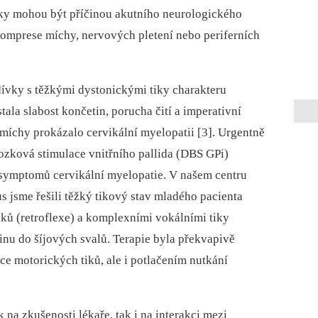
 Tiky mohou být příčinou akutního neurologického
komprese míchy, nervových pletení nebo periferních
 dívky s těžkými dystonickými tiky charakteru
tala slabost končetin, porucha čití a imperativní
míchy prokázalo cervikální myelopatii [3]. Urgentně
zková stimulace vnitřního pallida (DBS GPi)
 symptomů cervikální myelopatie. V našem centru
 jsme řešili těžký tikový stav mladého pacienta
ů (retroflexe) a komplexními vokálními tiky
inu do šíjových svalů. Terapie byla překvapivě
ce motorických tiků, ale i potlačením nutkání
 na zkušenosti lékaře, tak i na interakci mezi