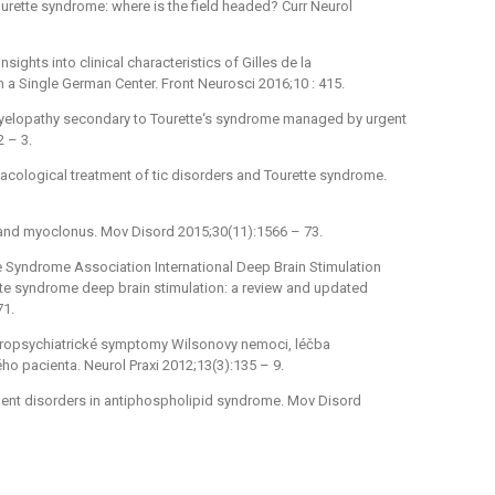
rette syndrome: where is the field headed? Curr Neurol
sights into clinical characteristics of Gilles de la
m a Single German Center. Front Neurosci 2016;10 : 415.
l myelopathy secondary to Tourette‘s syndrome managed by urgent
 –⁠ 3.
macological treatment of tic disorders and Tourette syndrome.
 and myoclonus. Mov Disord 2015;30(11):1566 –⁠ 73.
e Syndrome Association International Deep Brain Stimulation
te syndrome deep brain stimulation: a review and updated
71.
europsychiatrické symp­tomy Wilsonovy nemoci, léčba
 pa­cienta. Neurol Praxi 2012;13(3):135 –⁠ 9.
vement disorders in antiphospholipid syndrome. Mov Disord