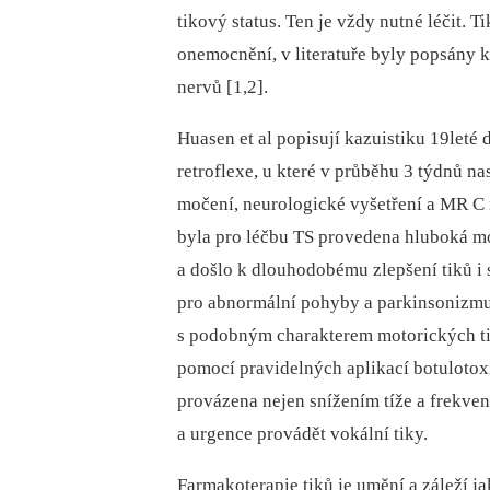
tikový status. Ten je vždy nutné léčit.
onemocnění, v literatuře byly popsány 
nervů [1,2].
Huasen et al popisují kazuistiku 19leté
retroflexe, u které v průběhu 3 týdnů nas
močení, neurologické vyšetření a MR C 
byla pro léčbu TS provedena hluboká mo
a došlo k dlouhodobému zlepšení tiků i
pro abnormální pohyby a parkinsonizmus
s podobným charakterem motorických tik
pomocí pravidelných aplikací botulotox
provázena nejen snížením tíže a frekven
a urgence provádět vokální tiky.
Farmakoterapie tiků je umění a záleží jak