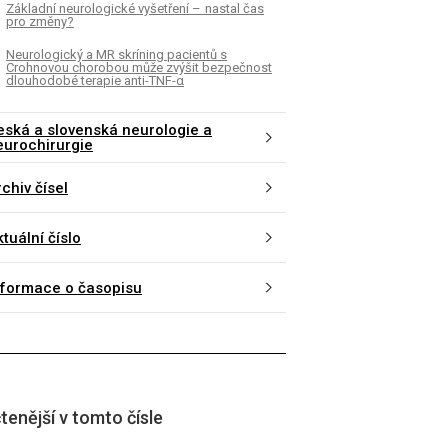
Základní neurologické vyšetření – nastal čas
pro změny?
Neurologický a MR skríning pacientů s
Crohnovou chorobou může zvýšit bezpečnost
dlouhodobé terapie anti-TNF-α
eská a slovenská neurologie a
eurochirurgie
chiv čísel
tuální číslo
nformace o časopisu
tenější v tomto čísle