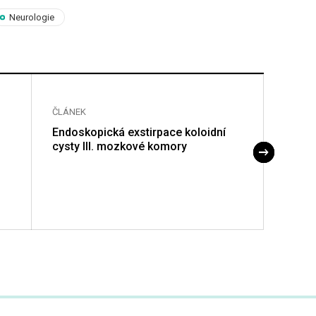
Neurologie
ČLÁNEK
ČLÁNE
Endoskopická exstirpace koloidní
Analýz
cysty III. mozkové komory
Závěr
trend