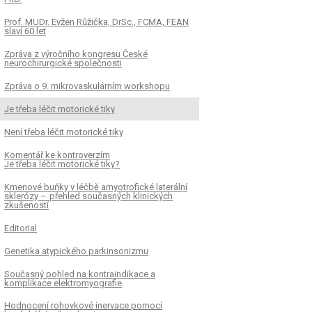
Prof. MUDr. Evžen Růžička, DrSc., FCMA, FEAN
slaví 60 let
Zpráva z výročního kongresu České
neurochirurgické společnosti
Zpráva o 9. mikrovaskulárním workshopu
Je třeba léčit motorické tiky
Není třeba léčit motorické tiky
Komentář ke kontroverzím
Je třeba léčit motorické tiky?
Kmenové buňky v léčbě amyotrofické laterální
sklerózy – přehled současných klinických
zkušeností
Editorial
Genetika atypického parkinsonizmu
Současný pohled na kontraindikace a
komplikace elektromyografie
Hodnocení rohovkové inervace pomocí