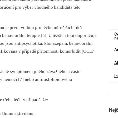
oručení pro výběr vhodného kandidáta této
u je první volbou pro léčbu mírnějších tiků
Č
 behaviorální terapie [5]. U těžších tiků doporučuje
n
ou jsou antipsychotika, klonazepam, behaviorální
Ar
difikována v případě přítomnosti komorbidit (OCD/
Ak
vzácně symptomem jiného závažného a často
I
y nemoci [7] nebo antifosfolipidového
 třeba léčit v případě, že:
Nejč
iálními aktivitami,