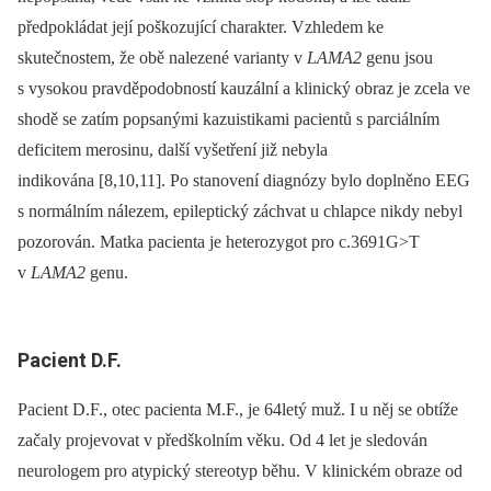
předpokládat její poškozující charakter. Vzhledem ke
skutečnostem, že obě nalezené varianty v
LAMA2
genu jsou
s vysokou pravděpodobností kauzální a klinický obraz je zcela ve
shodě se zatím popsanými kazuistikami pacientů s parciálním
deficitem merosinu, další vyšetření již nebyla
indikována [8,10,11]. Po stanovení diagnózy bylo doplněno EEG
s normálním nálezem, epileptický záchvat u chlapce nikdy nebyl
pozorován. Matka pacienta je heterozygot pro c.3691G>T
v
LAMA2
genu.
Pacient D.F.
Pacient D.F., otec pacienta M.F., je 64letý muž. I u něj se obtíže
začaly projevovat v předškolním věku. Od 4 let je sledován
neurologem pro atypický stereotyp běhu. V klinickém obraze od