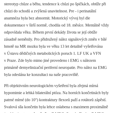
stereotyp chůze a běhu, tendence k chůzi po špičkách, obtíže při
chůzi do schodů a zvýšená unavitelnost. Pre -⁠ i perinatální
anamnéza byla bez abnormit. Motorický vývoj byl dle
dokumentace v širší normě, chodila od 18. měsíce. Mentálně vždy
odpovídala věku. Během první dekády života se její obtíže
zásadně neměnily. Pro přidružený nález signálových změn v bílé
hmotě na MR mozku byla ve věku 13 let detailně vyšetřována
v Ústavu dědičných metabolických poruch 1. LF UK a VFN
v Praze. Zde bylo mimo jiné provedeno i EMG s nálezem
primárně demyelinizační periferní neuropatie. Pro nález na EMG
byla odeslána ke konzultaci na naše pracoviště.
Při objektivním neurologickém vyšetření byla zřejmá mírná
hypomimie a lehká bilaterální ptóza. Na horních končetinách byly
patrné mírné (do 10°) kontraktury flexorů paží a rotátorů zápěstí.
Svalová síla končetin byla lehce oslabena s maximem proximálně