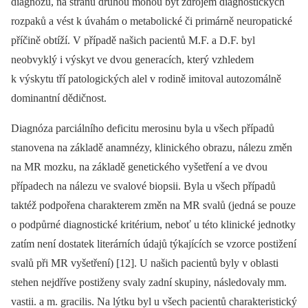
diagnózu, na stranu druhou mohou být zdrojem diagnostických
rozpaků a vést k úvahám o metabolické či primárně neuropatické
příčině obtíží. V případě našich pacientů M.F. a D.F. byl
neobvyklý i výskyt ve dvou generacích, který vzhledem
k výskytu tří patologických alel v rodině imitoval autozomálně
dominantní dědičnost.
Diagnóza parciálního deficitu merosinu byla u všech případů
stanovena na základě anamnézy, klinického obrazu, nálezu změn
na MR mozku, na základě genetického vyšetření a ve dvou
případech na nálezu ve svalové biopsii. Byla u všech případů
taktéž podpořena charakterem změn na MR svalů (jedná se pouze
o podpůrné diagnostické kritérium, neboť u této klinické jednotky
zatím není dostatek literárních údajů týkajících se vzorce postižení
svalů při MR vyšetření) [12]. U našich pacientů byly v oblasti
stehen nejdříve postiženy svaly zadní skupiny, následovaly mm.
vastii. a m. gracilis. Na lýtku byl u všech pacientů charakteristický