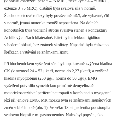
(v oblasti extenzorů paže 5 –⁠ / 5 MRC, flexe kyčle 4 –⁠ / 5 MRC,
extenze 3+/ 5 MRC), distálně byla svalová síla v normě.
Šlachookostcové reflexy byly povšechně nižší, ale výbavné, čití
v normě, jemná motorika rovněž nepostižena. Na dolních
končetinách byla viditelná atrofie svalstva stehen a kontraktury
Achillových šlach bilaterálně. Páteř byla s lehkou rigiditou
v bederní oblasti, bez známek skoliózy. Nápadná byla chůze po
špičkách a vstávání se známkami šplhu.
Při biochemickém vyšetření séra byla opakovaně zvýšená hladina
CK (v rozmezí 24 –⁠ 52 μkat/ l, norma do 2,27 μkat/ l) a zvýšená
hladina myoglobinu (250 μg/ l, norma do 50 μg/ l). EMG
vyšetření potvrdilo symetrickou primárně demyelinzační
motorickosenzitivní periferní neuropatii v kombinaci s myogenní
lézí při jehlové EMG. MR mozku byla se známkami signálových
změn v bílé hmotě (obr. 1). Ve věku 13 let pa­cientka podstoupila
svalovou biopsii z m. gastrocnemius. Nález byl popsán jako