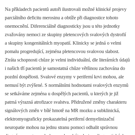
Na příkladech pacientů autoři ilustrovali možné klinické projevy
parciálního deficitu merosinu a obtíže při diagnostice tohoto
onemocnění. Diferenciálně diagnosticky jsou u této jednotky
zvažovány nemoci ze skupiny pletencových svalových dystrofií
a skupiny kongenitálních myopatií. Klinicky se jedná o velmi
pomalu progredující, zejména pletencovou svalovou slabost.
Ztráta schopnosti chůze je velmi individuální, dle literárních údajů
i našich tří pacientů je samostatná chůze většinou zachována do
pozdní dospělosti. Svalové enzymy v periferní krvi mohou, ale
nemusí být zvýšené. S normálními hodnotami svalových enzymů
se setkáváme zejména u dospělých pacientů, u kterých je již
patrná výrazná atrofizace svalstva. Přidružené změny charakteru
signálových změn v bílé hmotě na MR mozku a subklinická,
elektromyograficky prokazatelná periferní demyelinizační
neuropatie mohou na jednu stranu pomoci odhalit správnou