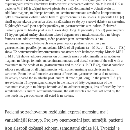
hypersignální změny charakteru leukodystrofi e periventrikulárně. Na MR svalů DK u
pacienta M.F. (d) je zřejmá tuková přestavba svalů dominantně v oblasti svalů m.
adduktor magnus, m. biceps femoris, m. semimembranosus a zadního kompartmentu
lýtka s maximem v oblasti obou hlav m. gastrocnemius a m. soleus. U pacienta D.F. (e)
téměř úplná tuková přestavba všech svalů stehna se zbytky svalové tkáně v m. sartorius.
Z lýtkových svalů jsou nejvíce postiženy m. gastrocnemius a m. soleus. Relativně
ušetřeny jsou m. tibialis post. a m. fl exor digit. long. U pacientky T.S. (f) jsou zřejmé v
T1 hypersignální změny charakteru tukové degenerace s maximem změn v m. biceps
femoris a m. adductor magnus, méně postižen je m. semitendinosus a m.
semimembranosus, z lýtkových svalů jsou nejvíce postiženy obě hlavy m.
gastrocnemius, postižen je i m. soleus. MRIs of all patients (a – M.F., b – D.F., c – T.S.)
show T2 periventricular hyperintensities consistent with leukodystrophy. Muscle MRI
in M.F. (d) shows adipose conversion of muscle mass predominantly in m. adductor
magnus, m. biceps femoris, m. semimembranosus and dorsal section of the calf with a
maximum in the heads of m. gastrocnemius and m. soleus. In D.F. (e), almost complete
adipose rebuilding of all thigh muscles with some remaining muscle tissue in m.
sartorius. From the calf muscles are most aff ected m. gastrocnemius and m. soleus.
Relatively spared the m. tibialis post. and m. fl exor digit. long. In the patient T. S. (f)
are evident in T1 hypersignal changes in the nature of fatty degeneration of the
maximum change in m. biceps femoris and m. adductor magnus, less aff ected by the m.
semitendinosus and m. semimembranosus, the calf muscles are most aff ected by the
two heads m. gastrocnemius aff ected is m. soleus.
Pacienti se zachovanou reziduální expresí merosinu mají
variabilnější fenotyp. Projevy onemocnění jsou mírnější, pacienti
jsou alespoň dočasně schopni samostatné chůze [8]. Typická je