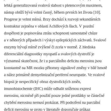
lehká generalizovaná svalová slabost s pletencovým maximem,
nástup obtíží bývá velmi časný, během prvních let života [10].
Progrese je velmi mírná. Brzy dochází k rozvoji sekundárních
kontraktur zejména v oblasti Achillových šlach. V pozdní
dospělosti je popisována ztráta schopnosti samostatné chůze
a v některých případech i výskyt epileptických záchvatů. Svalové
enzymy bývají mírně zvýšené či zcela v normě. Z hlediska
diferenciální diagnostiky myopatií a svalových dystrofií je
významná skutečnost, že i u parciálního deficitu merosinu jsou
konstantně na MR mozku přítomny signálové změny v bílé hmotě
a nález primárně demyelinizační periferní neuropatie. Ve svalové
biopsii je nespecifický obraz dystrofických změn,
imunohistochemie (IHC) může odhalit sníženou expresi
merosinu, nicméně při použití pouze jedné protilátky se částečné
chybění merosinu nemusí prokázat. Při podezření na parciální
deficit merosinu se proto v literatuře doporučuje průkaz