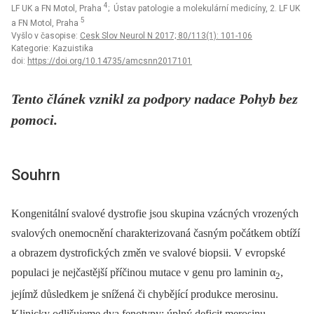
4
LF UK a FN Motol, Praha
; Ústav patologie a molekulární medicíny, 2. LF UK
5
a FN Motol, Praha
Vyšlo v časopise:
Cesk Slov Neurol N 2017; 80/113(1): 101-106
Kategorie: Kazuistika
doi:
https://doi.org/10.14735/amcsnn2017101
Tento článek vznikl za podpory nadace Pohyb bez
pomoci.
Souhrn
Kongenitální svalové dystrofie jsou skupina vzácných vrozených
svalových onemocnění charakterizovaná časným počátkem obtíží
a obrazem dystrofických změn ve svalové biopsii. V evropské
populaci je nejčastější příčinou mutace v genu pro laminin α
,
2
jejímž důsledkem je snížená či chybějící produkce merosinu.
Klinicky odlišujeme dva fenotypy: úplný deficit merosinu,