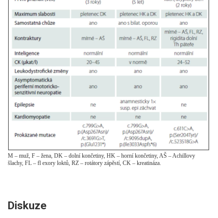
M – muž, F – žena, DK – dolní končetiny, HK – horní končetiny, AŠ – Achillovy
šlachy, FL – fl exory loktů, RZ – rotátory zápěstí, CK – kreatináza.
Diskuze