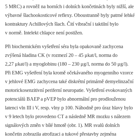
5 MRC) a rovněž na horních i dolních končetinách byly nižší, ale
výbavné šlachookosticové reflexy. Oboustranně byly patrné lehké
kontraktury Achillových šlach. Čití vibrační i taktilní bylo
v normě. Intelekt chlapce není postižen.
Při biochemickém vyšetření séra byla opakovaně zachycena
zvýšená hladina CK (v rozmezí 20 –⁠ 45 μkat/ l, norma do
2,27 μkat/ l) a myoglobinu (180 –⁠ 230 μg/ l, norma do 50 μg/ l).
Při EMG vyšetření byla kromě očekávaného myogenního vzorce
v jehlové EMG zachycena také diskrétní primárně demyelinzační
motorickosenzitivní periferní neuropatie. Vyšetření evokovaných
potenciálů BAEP a pVEP bylo abnormální pro prodlouženou
latenci vln III i V, resp. vlny p 100. Náhodně pro úraz hlavy bylo
v 9 letech bylo provedeno CT a následně MR mozku s nálezem
signálových změn v bílé hmotě (obr. 1). MR svalů dolních
končetin zobrazila atrofizaci a tukové přestavby zejména