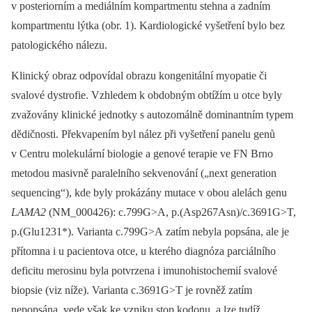
v posteriorním a mediálním kompartmentu stehna a zadním
kompartmentu lýtka (obr. 1). Kardiologické vyšetření bylo bez
patologického nálezu.
Klinický obraz odpovídal obrazu kongenitální myopatie či
svalové dystrofie. Vzhledem k obdobným obtížím u otce byly
zvažovány klinické jednotky s autozomálně dominantním typem
dědičnosti. Překvapením byl nález při vyšetření panelu genů
v Centru molekulární biologie a genové terapie ve FN Brno
metodou masivně paralelního sekvenování („next generation
sequencing“), kde byly prokázány mutace v obou alelách genu
LAMA2
(NM_000426): c.799G>A, p.(Asp267Asn)/c.3691G>T,
p.(Glu1231*). Varianta c.799G>A zatím nebyla popsána, ale je
přítomna i u pacientova otce, u kterého diagnóza parciálního
deficitu merosinu byla potvrzena i imunohistochemií svalové
biopsie (viz níže). Varianta c.3691G>T je rovněž zatím
nepopsána, vede však ke vzniku stop kodonu, a lze tudíž