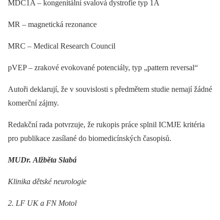
MDC1A –⁠ kongenitální svalová dystrofie typ 1A
MR –⁠ magnetická rezonance
MRC –⁠ Medical Research Council
pVEP –⁠ zrakové evokované potenciály, typ „pattern reversal“
Autoři deklarují, že v souvislosti s předmětem studie nemají žádné
komerční zájmy.
Redakční rada potvrzuje, že rukopis práce splnil ICMJE kritéria
pro publikace zasílané do biomedicínských časopisů.
MUDr. Alžběta Slabá
Klinika dětské neurologie
2. LF UK a FN Motol