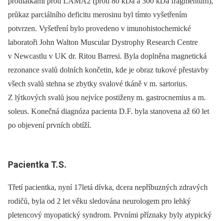
protilátkami proti LAMA2 (proti 80 kDa a 300 kDa fragmentům),
průkaz parciálního deficitu merosinu byl tímto vyšetřením
potvrzen. Vyšetření bylo provedeno v imunohistochemické
laboratoři John Walton Muscular Dystrophy Research Centre
v Newcastlu v UK dr. Ritou Barresi. Byla doplněna magnetická
rezonance svalů dolních končetin, kde je obraz tukové přestavby
všech svalů stehna se zbytky svalové tkáně v m. sartorius.
Z lýtkových svalů jsou nejvíce postiženy m. gastrocnemius a m.
soleus. Konečná diagnóza pacienta D.F. byla stanovena až 60 let
po objevení prvních obtíží.
Pacientka T.S.
Třetí pacientka, nyní 17letá dívka, dcera nepříbuzných zdravých
rodičů, byla od 2 let věku sledována neurologem pro lehký
pletencový myopatický syndrom. Prvními příznaky byly atypický