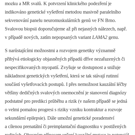
mozku a MR svalů. K potvrzení klinického podezření je
indikováno genetické vyšetření metodou masivně paralelního
sekvenování panelu neuromuskulárních genů ve FN Brno.
Svalovou biopsii doporučujeme až při nejasných nálezech, např.
v případě nových, zatím nepopsaných variant
LAMA2
genu.
S narůstajícími možnostmi a rozvojem genetiky významně
přibývá etiologicky objasněných případů dříve nezařazených či
nespecifikovaných myopatií. Zvyšuje se dostupnost a snižuje
nákladnost genetických vyšetření, která se tak stávají rutinní
součástí vyšetřovacích postupů. I přes nemožnost kauzální léčby
většiny dedičných svalových onemocnění je stanovení diagnózy
podstatné pro predikci průběhu a rizik (v našem případě se jedná
o velmi pomalou progresi s riziky vzniku kontraktur a rozvoje
sekundární epilepsie). Dále umožní genetické poradenství
a cílenou prenatální či preimplantační diagnostiku v postižených
rodinách. Obecným přínosem určení kauzální mutace je potenciál