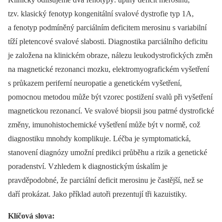
tzv. klasický fenotyp kongenitální svalové dystrofie typ 1A,
a fenotyp podmíněný parciálním deficitem merosinu s variabilní
tíží pletencové svalové slabosti. Diagnostika parciálního deficitu
je založena na klinickém obraze, nálezu leukodystrofických změn
na magnetické rezonanci mozku, elektromyografickém vyšetření
s průkazem periferní neuropatie a genetickém vyšetření,
pomocnou metodou může být vzorec postižení svalů při vyšetření
magnetickou rezonancí. Ve svalové biopsii jsou patrné dystrofické
změny, imunohistochemické vyšetření může být v normě, což
diagnostiku mnohdy komplikuje. Léčba je symptomatická,
stanovení diagnózy umožní predikci průběhu a rizik a genetické
poradenství. Vzhledem k diagnostickým úskalím je
pravděpodobné, že parciální deficit merosinu je častější, než se
daří prokázat. Jako příklad autoři prezentují tři kazuistiky.
Klíčová slova: