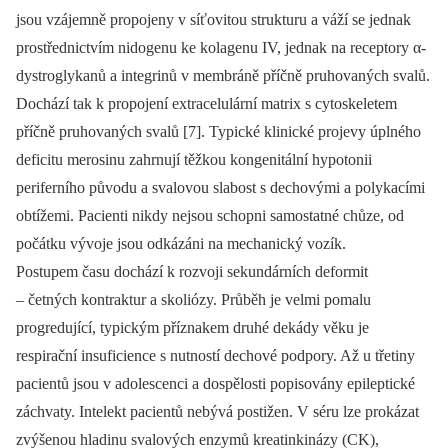
jsou vzájemně propojeny v síťovitou strukturu a váží se jednak
prostřednictvím nidogenu ke kolagenu IV, jednak na receptory α-
dystroglykanů a integrinů v membráně příčně pruhovaných svalů.
Dochází tak k propojení extracelulární matrix s cytoskeletem
příčně pruhovaných svalů [7]. Typické klinické projevy úplného
deficitu merosinu zahrnují těžkou kongenitální hypotonii
periferního původu a svalovou slabost s dechovými a polykacími
obtížemi. Pacienti nikdy nejsou schopni samostatné chůze, od
počátku vývoje jsou odkázáni na mechanický vozík.
Postupem času dochází k rozvoji sekundárních deformit
–⁠ četných kontraktur a skoliózy. Průběh je velmi pomalu
progredující, typickým příznakem druhé dekády věku je
respirační insuficience s nutností dechové podpory. Až u třetiny
pacientů jsou v adolescenci a dospělosti popisovány epileptické
záchvaty. Intelekt pacientů nebývá postižen. V séru lze prokázat
zvýšenou hladinu svalových enzymů kreatinkinázy (CK),