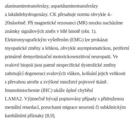
alaninaminotransferázy, aspartátaminotransferázy
a laktátdehydrogenázy. CK přesahuje normu obvykle 4–
20násobně. Při magnetické rezonanci (MR) mozku nacházíme
známky signálových změn v bílé hmotě (obr. 1).
Elektromyografickým vyšetřením (EMG) lze prokázat
myopatické změny a lehkou, obvykle asymptomatickou, periferní
primárně demyelinizační motorickosenzitivní neuropatii. Ve
svalové biopsii jsou patrné nespecifické dystrofické změny
zahrnující degeneraci svalových vláken, kolísání jejich velikosti
s převahou atrofie a zvýšené množství pojivové tkáně.
Imunohistochemie (IHC) ukáže úplné chybění
LAMA2. Výjimečně bývají popisovány případy s přidruženou
mentální retardací, poruchami migrace neuronů či subklinickým
kardiálními příznaky [8,9].