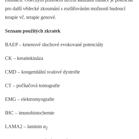
pro další vědecké zkoumání s rozšiřováním možností budoucí
terapie vč. terapie genové.
Seznam použitých zkratek
BAEP –⁠ kmenové sluchové evokované potenciály
CK –⁠ kreatinkináza
CMD –⁠ kongenitální svalové dystrofie
CT –⁠ počítačová tomografie
EMG –⁠ elektromyografie
IHC –⁠ imunohistochemie
LAMA2 –⁠ laminin α
2