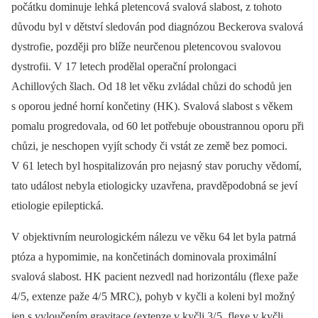
počátku dominuje lehká pletencová svalová slabost, z tohoto
důvodu byl v dětství sledován pod diagnózou Beckerova svalová
dystrofie, později pro blíže neurčenou pletencovou svalovou
dystrofii. V 17 letech prodělal operační prolongaci
Achillových šlach. Od 18 let věku zvládal chůzi do schodů jen
s oporou jedné horní končetiny (HK). Svalová slabost s věkem
pomalu progredovala, od 60 let potřebuje oboustrannou oporu při
chůzi, je neschopen vyjít schody či vstát ze země bez pomoci.
V 61 letech byl hospitalizován pro nejasný stav poruchy vědomí,
tato událost nebyla etiologicky uzavřena, pravděpodobná se jeví
etiologie epileptická.
V objektivním neurologickém nálezu ve věku 64 let byla patrná
ptóza a hypomimie, na končetinách dominovala proximální
svalová slabost. HK pacient nezvedl nad horizontálu (flexe paže
4/ 5, extenze paže 4/ 5 MRC), pohyb v kyčli a koleni byl možný
jen s vyloučením gravitace (extenze v kyčli 3/ 5, flexe v kyčli