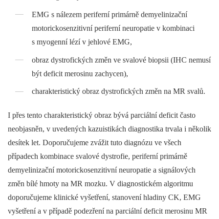
EMG s nálezem periferní primárně demyelinizační
motorickosenzitivní periferní neuropatie v kombinaci
s myogenní lézí v jehlové EMG,
obraz dystrofických změn ve svalové biopsii (IHC nemusí
být deficit merosinu zachycen),
charakteristický obraz dystrofických změn na MR svalů.
I přes tento charakteristický obraz bývá parciální deficit často
neobjasněn, v uvedených kazuistikách diagnostika trvala i několik
desítek let. Doporučujeme zvážit tuto diagnózu ve všech
případech kombinace svalové dystrofie, periferní primárně
demyelinizační motorickosenzitivní neuropatie a signálových
změn bílé hmoty na MR mozku. V diagnostickém algoritmu
doporučujeme klinické vyšetření, stanovení hladiny CK, EMG
vyšetření a v případě podezření na parciální deficit merosinu MR