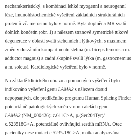
necharakteristický, s kombinací lehké myogenní a neurogenní
léze, imunohistochemické vyšetření základních strukturálních
proteinů vč. merosinu bylo v normě. Byla doplněna MR svalů
dolních končetin (obr. 1) s nálezem stranově symetrické tukové
degenerace v oblasti svalů stehenních i lýtkových, s maximem
změn v dorzálním kompartmentu stehna (m. biceps femoris a m.
adductor magnus) a zadní skupině svalů lýtka (m. gastrocnemius
a m. soleus). Kardiologické vyšetření bylo v normě.
Na základě klinického obrazu a pomocných vyšetření bylo
indikováno vyšetření genu
LAMA2
s nálezem dosud
nepopsaných, dle predikčního programu Human Splicing Finder
potenciálně patologických změn v obou alelách genu
LAMA2
(NM_000426): c.611C>A, p.(Ser204Tyr)/
c.523518G>A, potenciálně ovlivňující sestřih mRNA. Otec
pacientky nese mutaci c.5235-18G>A, matka analyzována