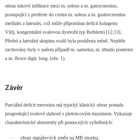
obraz tukové infiltrace mezi m. soleus a m. gatrocnemius,
postupující z periferie do centra m. soleus a m. gastrocnemius
medialis a lateralis, což může připomínat deficit kolagenu
VI(tj. kongenitální svalovou dystrofii typ Bethlem) [12,13].
Přední a laterální skupina svalů byla postižena méně. Nejdéle
zachovány byly v našem případě m. sartorius, m. tibialis posterior
a m. flexor digit. long. (obr. 1).
Závěr
Parciální deficit merosinu má typický klinický obraz pomalu
progredující svalové slabosti s pletencovým maximem. Vykazuje
charakteristické abnormity při pomocných vyšetřeních:
obraz signálových změn na MR mozku,