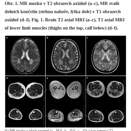
Obr. 1. MR mozku v T2 obrazech axiálně (a–c), MR svalů
dolních končetin (stehna nahoře, lýtka dole) v T1 obrazech
axiálně (d–f). Fig. 1. Brain T2 axial MRI (a–c), T1 axial MRI
of lower limb muscles (thighs on the top, calf below) (d–f).
Na MR mozku u všech pacientů (a – M.F., b – D.F., c – T.S.) jsou patrné v T2