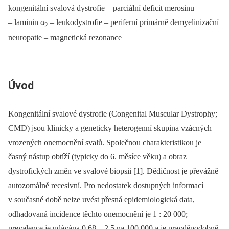
kongenitální svalová dystrofie –⁠ parciální deficit merosinu
–⁠ laminin α
–⁠ leukodystrofie –⁠ periferní primárně demyelinizační
2
neuropatie –⁠ magnetická rezonance
Úvod
Kongenitální svalové dystrofie (Congenital Muscular Dystrophy;
CMD) jsou klinicky a geneticky heterogenní skupina vzácných
vrozených onemocnění svalů. Společnou charakteristikou je
časný nástup obtíží (typicky do 6. měsíce věku) a obraz
dystrofických změn ve svalové biopsii [1]. Dědičnost je převážně
autozomálně recesivní. Pro nedostatek dostupných informací
v současné době nelze uvést přesná epidemiologická data,
odhadovaná incidence těchto onemocnění je 1 : 20 000;
prevalence je udávána 0,68 –⁠ 2,5 na 100 000 a je pravděpodobně