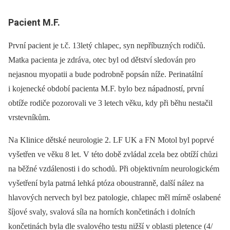
Pacient M.F.
První pacient je t.č. 13letý chlapec, syn nepříbuzných rodičů.
Matka pacienta je zdráva, otec byl od dětství sledován pro
nejasnou myopatii a bude podrobně popsán níže. Perinatální
i kojenecké období pacienta M.F. bylo bez nápadností, první
obtíže rodiče pozorovali ve 3 letech věku, kdy při běhu nestačil
vrstevníkům.
Na Klinice dětské neurologie 2. LF UK a FN Motol byl poprvé
vyšetřen ve věku 8 let. V této době zvládal zcela bez obtíží chůzi
na běžné vzdálenosti i do schodů. Při objektivním neurologickém
vyšetření byla patrná lehká ptóza oboustranně, další nález na
hlavových nervech byl bez patologie, chlapec měl mírně oslabené
šíjové svaly, svalová síla na horních končetinách i dolních
končetinách byla dle svalového testu nižší v oblasti pletence (4/