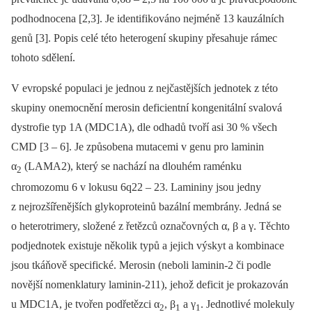
podhodnocena [2,3]. Je identifikováno nejméně 13 kauzálních
genů [3]. Popis celé této heterogení skupiny přesahuje rámec
tohoto sdělení.
V evropské populaci je jednou z nejčastějších jednotek z této
skupiny onemocnění merosin deficientní kongenitální svalová
dystrofie typ 1A (MDC1A), dle odhadů tvoří asi 30 % všech
CMD [3 –⁠ 6]. Je způsobena mutacemi v genu pro laminin
α
(LAMA2), který se nachází na dlouhém raménku
2
chromozomu 6 v lokusu 6q22 –⁠ 23. Lamininy jsou jedny
z nejrozšířenějších glykoproteinů bazální membrány. Jedná se
o heterotrimery, složené z řetězců označovných α, β a γ. Těchto
podjednotek existuje několik typů a jejich výskyt a kombinace
jsou tkáňově specifické. Merosin (neboli laminin-2 či podle
novější nomenklatury laminin-211), jehož deficit je prokazován
u MDC1A, je tvořen podřetězci α
, β
a γ
. Jednotlivé molekuly
2
1
1