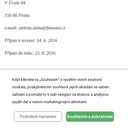
V Úvalu 84
150 06 Praha
e-mail: alzbeta.slaba@fnmotol.cz
Přijato k recenzi: 14. 6. 2016
Přijato do tisku: 23. 8. 2016
Když kliknete na „Souhlasím“ s využitím všech souborů
ZDROJE
cookies, poskytnete tím souhlas k jejich ukládání ve vašem
zařízení a pomůže to s vaší navigací na stránce, s analýzou
1. Reed UC. Congenital muscular dystrophy. Part I: a review of phenotypical
využití dat a našimi marketingovými aktivitami.
and dia­gnostic aspects. Arq Neuropsiquiatr 2009;67(1):144 –⁠ 68.
2. Sparks S, Quijano-Roy S, Amy Harper A. Congenital muscular dystrophy
overview. [accessed 2016 May 20]. Available from URL:
Podrobné nastavení
Souhlasím a pokračovat
http://www.ncbi.nlm.nih.gov/books/NBK1291
.