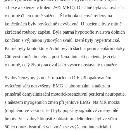
a flexe a extenze v koleni 2+/ 5 MRC). Distálně byla svalová síla
v normě či jen mírně snížena. Šlachookosticové reflexy na
končetinách byly povšechně nevýbavné. U pacienta byly mírně
zkrácené rotátory zápěstí. Byla patrná hypotrofie svalstva dolních
končetin s výjimkou lýtkových svalů, které byly hypertrofické.
Patrné byly kontraktury Achillových šlach a perimaleolární otoky.
Citlivost končetin nebyla postižena. Intelekt pacienta je zcela
v normě, celý život pracoval jako vysoce postavený manažer.
Svalové enzymy jsou t.č. u pacienta D.F. při opakovaném
vyšetření séra nezvýšeny. EMG je abnormální, s nálezem
primárně demyelinizační motorickosenzitivní periferní neuropatie,
s nálezem myogenních změn při jehlové EMG. Na MR mozku
(doplněno ve věku 61 let) byly popsány signálové změny bílé
hmoty. Ve svalové biopsii z oblasti m. deltoideus byl ve věku
50 let obraz dystrofických změn se zvýšenou intersticiální