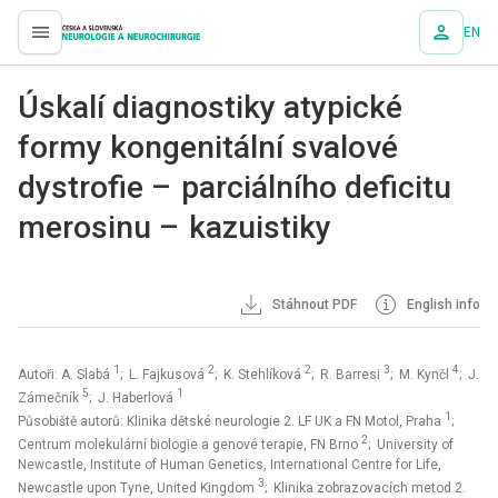
EN
proLékaře.cz
Úskalí diagnostiky atypické
formy kongenitální svalové
dystrofie – parciálního deficitu
merosinu – kazuistiky
Stáhnout PDF
English info
1
2
2
3
4
Autoři: A. Slabá
; L. Fajkusová
; K. Stehlíková
; R. Barresi
; M. Kynčl
; J.
5
1
Zámečník
; J. Haberlová
1
Působiště autorů: Klinika dětské neurologie 2. LF UK a FN Motol, Praha
;
2
Centrum molekulární biologie a genové terapie, FN Brno
; University of
Newcastle, Institute of Human Genetics, International Centre for Life,
3
Newcastle upon Tyne, United Kingdom
; Klinika zobrazovacích metod 2.