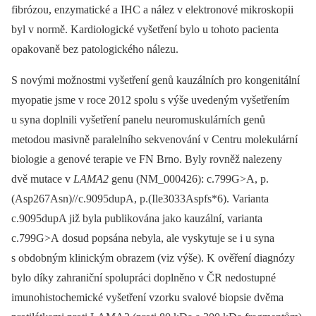
fibrózou, enzymatické a IHC a nález v elektronové mikroskopii
byl v normě. Kardiologické vyšetření bylo u tohoto pacienta
opakovaně bez patologického nálezu.
S novými možnostmi vyšetření genů kauzálních pro kongenitální
myopatie jsme v roce 2012 spolu s výše uvedeným vyšetřením
u syna doplnili vyšetření panelu neuromuskulárních genů
metodou masivně paralelního sekvenování v Centru molekulární
biologie a genové terapie ve FN Brno. Byly rovněž nalezeny
dvě mutace v
LAMA2
genu (NM_000426): c.799G>A, p.
(Asp267Asn)// c.9095dupA, p.(Ile3033Aspfs*6). Varianta
c.9095dupA již byla publikována jako kauzální, varianta
c.799G>A dosud popsána nebyla, ale vyskytuje se i u syna
s obdobným klinickým obrazem (viz výše). K ověření diagnózy
bylo díky zahraniční spolupráci doplněno v ČR nedostupné
imunohistochemické vyšetření vzorku svalové biopsie dvěma