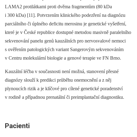
LAMA2 protilátkami proti dvěma fragmentům (80 kDa
i 300 kDa) [11]. Potvrzením klinického podezření na diagnózu
parciálního či úplného deficitu merosinu je genetické vyšetření,
které je v České republice dostupné metodou masivně paralelního
sekvenování panelu genů kauzálních pro nervosvalové nemoci
s ověřením patologických variant Sangerovým sekvenováním
v Centru molekulární biologie a genové terapie ve FN Brno.
Kauzální léčba v současnosti není možná, stanovení přesné
diagnózy slouží k predikci průběhu onemocnění a z něj
plynoucích rizik a je klíčové pro cílené genetické poradenství
v rodině a případnou prenatální či preimplantační diagnostiku.
Pacienti