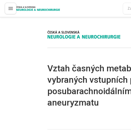
proLékaře.cz
proLékaře.cz
Vztah časných metab
vybraných vstupních 
posubarachnoidálním 
aneuryzmatu