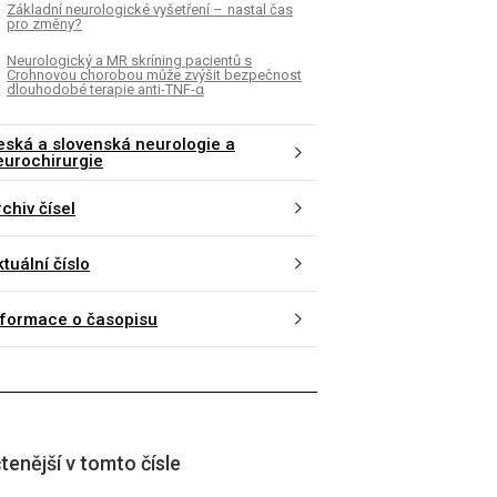
Základní neurologické vyšetření – nastal čas
pro změny?
Neurologický a MR skríning pacientů s
Crohnovou chorobou může zvýšit bezpečnost
dlouhodobé terapie anti-TNF-α
eská a slovenská neurologie a
eurochirurgie
chiv čísel
tuální číslo
nformace o časopisu
tenější v tomto čísle