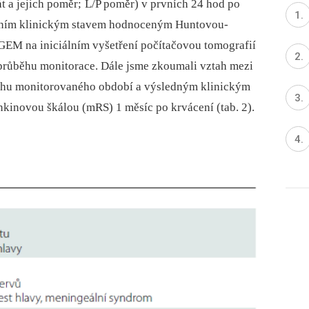
át a jejich poměr; L/P poměr) v prvních 24 hod po
upním klinickým stavem hodnoceným Huntovou-
GEM na iniciálním vyšetření počítačovou tomografií
průběhu monitorace. Dále jsme zkoumali vztah mezi
běhu monitorovaného období a výsledným klinickým
novou škálou (mRS) 1 měsíc po krvácení (tab. 2).