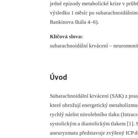
jedné epizody metabolické krize v průb
výsledku 1 měsíc po subarachnoidálním
Rankinova škála 4–6).
Klíčová slova:
subarachnoidální krvácení –⁠ neuromonit
Úvod
Subarachnoidální krvácení (SAK) z pras
které ohrožují energetický metabolizm
rychlý nárůst nitrolebního tlaku (Intrac
systolickým a diastolickým tlakem [1]. 
aneuryzmatu představuje zvýšený ICP dů