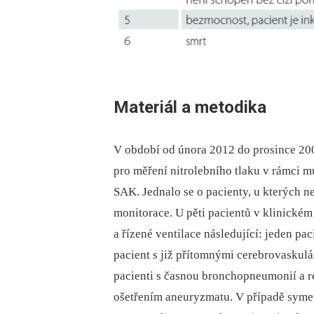
Materiál a metodika
V období od února 2012 do prosince 200
pro měření nitrolebního tlaku v rámci
SAK. Jednalo se o pacienty, u kterých n
monitorace. U pěti pacientů v klinick
a řízené ventilace následující: jeden pa
pacient s již přítomnými cerebrovaskulá
pacienti s časnou bronchopneumonií a re
ošetřením aneuryzmatu. V případě symet