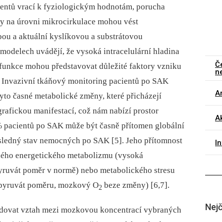
cientů vrací k fyziologickým hodnotám, porucha
sy na úrovni mikrocirkulace mohou vést
ou a aktuální kyslíkovou a substrátovou
modelech uvádějí, že vysoká intracelulární hladina
Č
sfunkce mohou představovat důležité faktory vzniku
n
 Invazivní tkáňový monitoring pacientů po SAK
Ar
tyto časné metabolické změny, které přicházejí
rafickou manifestací, což nám nabízí prostor
Ak
% pacientů po SAK může být časně přítomen globální
ledný stav nemocných po SAK [5]. Jeho přítomnost
I
aného energetického metabolizmu (vysoká
/pyruvát poměr v normě) nebo metabolického stresu
t/ pyruvát poměru, mozkový O
beze změny) [6,7].
2
Nejč
sledovat vztah mezi mozkovou koncentrací vybraných