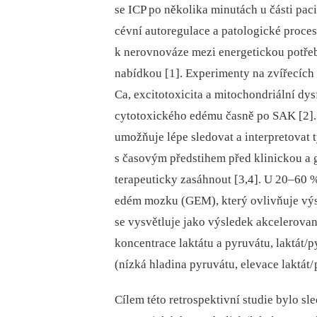
se ICP po několika minutách u části pa
cévní autoregulace a patologické proce
k nerovnováze mezi energetickou potřeb
nabídkou [1]. Experimenty na zvířecích 
Ca, excitotoxicita a mitochondriální dy
cytotoxického edému časně po SAK [2].
umožňuje lépe sledovat a interpretovat 
s časovým předstihem před klinickou a g
terapeuticky zasáhnout [3,4]. U 20–60 
edém mozku (GEM), který ovlivňuje výs
se vysvětluje jako výsledek akcelerov
koncentrace laktátu a pyruvátu, laktát
(nízká hladina pyruvátu, elevace laktá
Cílem této retrospektivní studie bylo 