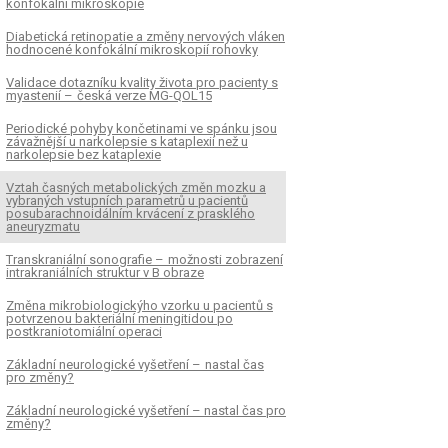
konfokální mikroskopie
Diabetická retinopatie a změny nervových vláken
hodnocené konfokální mikroskopií rohovky
Validace dotazníku kvality života pro pacienty s
myastenií – česká verze MG-QOL15
Periodické pohyby končetinami ve spánku jsou
závažnější u narkolepsie s kataplexií než u
narkolepsie bez kataplexie
Vztah časných metabolických změn mozku a
vybraných vstupních parametrů u pacientů
posubarachnoidálním krvácení z prasklého
aneuryzmatu
Transkraniální sonografie – možnosti zobrazení
intrakraniálních struktur v B obraze
Změna mikrobiologickýho vzorku u pacientů s
potvrzenou bakteriální meningitidou po
postkraniotomiální operaci
Základní neurologické vyšetření – nastal čas
pro změny?
Základní neurologické vyšetření – nastal čas pro
změny?