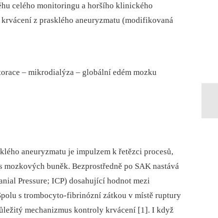
ěhu celého monitoringu a horšího klinického
 krvácení z prasklého aneuryzmatu (modifikovaná
orace –⁠ mikrodialýza –⁠ globální edém mozku
klého aneuryzmatu je impulzem k řetězci procesů,
us mozkových buněk. Bezprostředně po SAK nastává
ranial Pressure; ICP) dosahující hodnot mezi
Spolu s trombocyto-fibrinózní zátkou v místě ruptury
ležitý mechanizmus kontroly krvácení [1]. I když