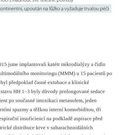
15 jsme implantovali katétr mikrodialýzy a čidlo
 multimodálního monitoringu (MMM) u 15 pacientů po
ebyl předpoklad časné extubace a klinické
ém stavu HH 1–3 byly důvody prolongované sedace
cient po současné intoxikaci metanolem, jeden
rními spazmy a těžkou interní komorbiditou, tři
spirační insuficiencí na podkladě aspirace před
rické distribuce krve v subarachnoidálních