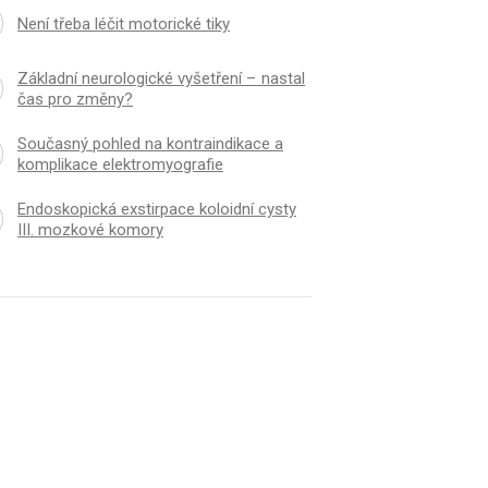
Není třeba léčit motorické tiky
Základní neurologické vyšetření – nastal
čas pro změny?
Současný pohled na kontraindikace a
komplikace elektromyografie
Endoskopická exstirpace koloidní cysty
III. mozkové komory