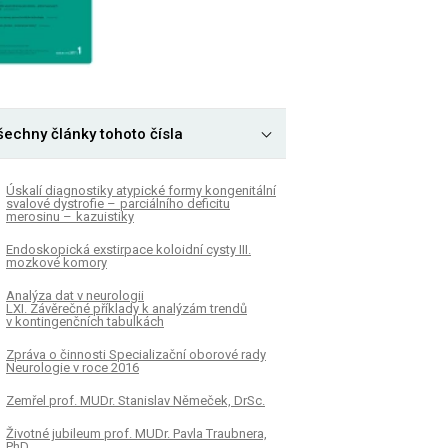
šechny články tohoto čísla
Úskalí diagnostiky atypické formy kongenitální
svalové dystrofie – parciálního deficitu
merosinu – kazuistiky
Endoskopická exstirpace koloidní cysty III.
mozkové komory
Analýza dat v neurologii
LXI. Závěrečné příklady k analýzám trendů
v kontingenčních tabulkách
Zpráva o činnosti Specializační oborové rady
Neurologie v roce 2016
Zemřel prof. MUDr. Stanislav Němeček, DrSc.
Životné jubileum prof. MUDr. Pavla Traubnera,
PhD.