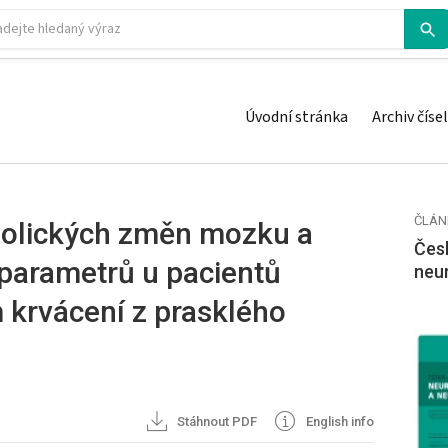
Úvodní stránka
Archiv čísel
ČLÁN
olických změn mozku a
Česk
parametrů u pacientů
neu
krvácení z prasklého
Stáhnout PDF
English info