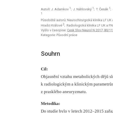
1
1
1
Autoři: J. Adamkov
; J. Náhlovský
; T. Česák
;
1
Působiště autorů: Neurochirurgická klinika LF UK
2
Hradci Králové
; Radiologická klinika LF UK a F
Vyšlo v časopise:
Cesk Slov Neurol N 2017; 80/11
Kategorie: Původní práce
Souhrn
Cíl:
Objasnění vztahu metabolických dějů 
k radiologickým a klinickým parametrů
z prasklého aneuryzmatu.
Metodika:
Do studie bylo v letech 2012–2015 zařa