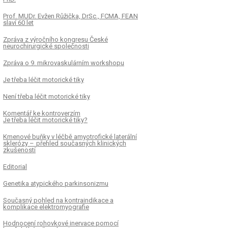
Prof. MUDr. Evžen Růžička, DrSc., FCMA, FEAN
slaví 60 let
Zpráva z výročního kongresu České
neurochirurgické společnosti
Zpráva o 9. mikrovaskulárním workshopu
Je třeba léčit motorické tiky
Není třeba léčit motorické tiky
Komentář ke kontroverzím
Je třeba léčit motorické tiky?
Kmenové buňky v léčbě amyotrofické laterální
sklerózy – přehled současných klinických
zkušeností
Editorial
Genetika atypického parkinsonizmu
Současný pohled na kontraindikace a
komplikace elektromyografie
Hodnocení rohovkové inervace pomocí