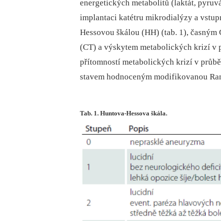
energetických metabolitů (laktát, pyruv
implantaci katétru mikrodialýzy a vst
Hessovou škálou (HH) (tab. 1), časným 
(CT) a výskytem metabolických krizí v 
přítomností metabolických krizí v prů
stavem hodnoceným modifikovanou Ranki
Tab. 1. Huntova-Hessova škála.