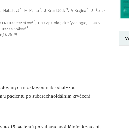
1
1
3
2
 J. Habalová
; M. Kanta
; J. Kremláček
; A. Krajina
; S. Řehák
1
 a FN Hradec Králové
; Ústav patologické fyziologie, LF UK v
3
N Hradec Králové
3(1): 75-79
V
sledovaných mozkovou mikrodialýzou
m u pacientů po subarachnoidálním krvácení
zeno 15 pacientů po subarachnoidálním krvácení,