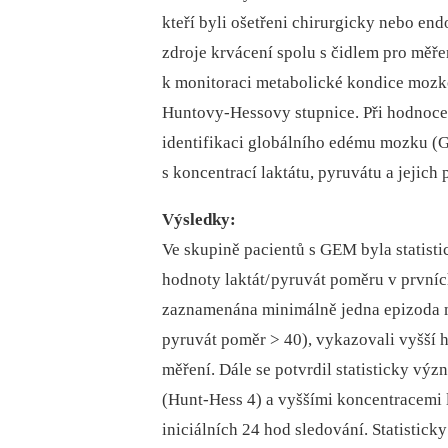
kteří byli ošetřeni chirurgicky nebo end
zdroje krvácení spolu s čidlem pro měře
k monitoraci metabolické kondice mozko
Huntovy-Hessovy stupnice. Při hodnoce
identifikaci globálního edému mozku (G
s koncentrací laktátu, pyruvátu a jejich
Výsledky:
Ve skupině pacientů s GEM byla statist
hodnoty laktát/ pyruvát poměru v prvníc
zaznamenána minimálně jedna epizoda me
pyruvát poměr > 40), vykazovali vyšší 
měření. Dále se potvrdil statisticky v
(Hunt-Hess 4) a vyššími koncentracemi 
iniciálních 24 hod sledování. Statistic