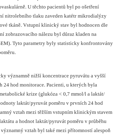
ovaskulárně. U těchto pacientů byl po ošetření
ní nitrolebního tlaku zaveden katétr mikrodialýzy
vé tkáně. Vstupní klinický stav byl hodnocen dle
ní zobrazovacího nálezu byl důraz kladen na
EM). Tyto parametry byly statisticky konfrontovány
 poměru.
icky významně nižší koncentrace pyruvátu a vyšší
h 24 hod monitorace. Pacienti, u kterých byla
tabolické krize (glukóza < 0,7 mmol/l a laktát/
hodnoty laktát/ pyruvát poměru v prvních 24 hod
ýznamný vztah mezi těžším vstupním klinickým stavem
laktátu a hodnot laktát/pyruvát poměru v průběhu
ky významný vztah byl také mezi přítomností alespoň