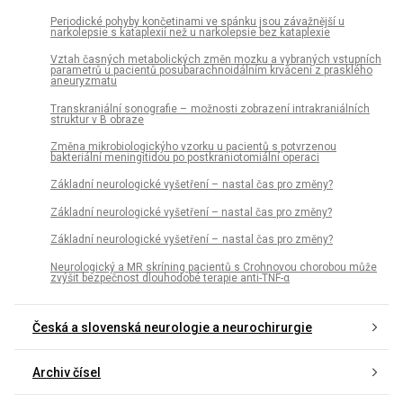
Periodické pohyby končetinami ve spánku jsou závažnější u
narkolepsie s kataplexií než u narkolepsie bez kataplexie
Vztah časných metabolických změn mozku a vybraných vstupních
parametrů u pacientů posubarachnoidálním krvácení z prasklého
aneuryzmatu
Transkraniální sonografie – možnosti zobrazení intrakraniálních
struktur v B obraze
Změna mikrobiologickýho vzorku u pacientů s potvrzenou
bakteriální meningitidou po postkraniotomiální operaci
Základní neurologické vyšetření – nastal čas pro změny?
Základní neurologické vyšetření – nastal čas pro změny?
Základní neurologické vyšetření – nastal čas pro změny?
Neurologický a MR skríning pacientů s Crohnovou chorobou může
zvýšit bezpečnost dlouhodobé terapie anti-TNF-α
Česká a slovenská neurologie a neurochirurgie
Archiv čísel