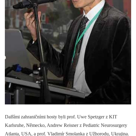
Dalšími zahraničními hosty byli prof. Uwe Spetzger z KIT
Karlsruhe, Německo, Andrew Reisner z Pediatric Neurosurgery
Atlanta, USA, a prof. Vladimír Smolanka z Užhorodu, Ukrajina.