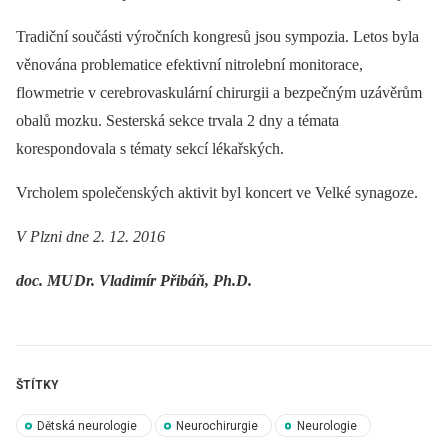
Tradiční součásti výročních kongresů jsou sympozia. Letos byla
věnována problematice efektivní nitrolební monitorace,
flowmetrie v cerebrovaskulární chirurgii a bezpečným uzávěrům
obalů mozku. Sesterská sekce trvala 2 dny a témata
korespondovala s tématy sekcí lékařských.
Vrcholem společenských aktivit byl koncert ve Velké synagoze.
V Plzni dne 2. 12. 2016
doc. MU
Dr. Vladimír Přibáň, Ph.D.
ŠTÍTKY
Dětská neurologie
Neurochirurgie
Neurologie