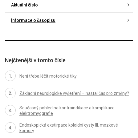
Aktuální číslo
Informace o časopisu
Nejčtenější v tomto čísle
Není třeba léčit motorické tiky
Základní neurologické vyšetření – nastal čas pro změny?
Současný pohled na kontraindikace a komplikace
elektromyografie
Endoskopická exstirpace koloidní cysty III. mozkové
komory