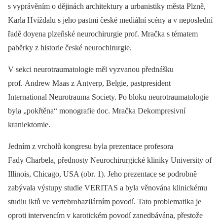
s vyprávěním o dějinách architektury a urbanistiky města Plzně,
Karla Hvíždalu s jeho pastmi české mediální scény a v neposlední
řadě doyena plzeňské neurochirurgie prof. Mračka s tématem
paběrky z historie české neurochirurgie.
V sekci neurotraumatologie měl vyzvanou přednášku
prof. Andrew Maas z Antverp, Belgie, pastpresident
International Neurotrauma Society. Po bloku neurotraumatologie
byla „pokřtěna“ monografie doc. Mračka Dekompresivní
kraniektomie.
Jedním z vrcholů kongresu byla prezentace profesora
Fady Charbela, přednosty Neurochirurgické kliniky University of
Illinois, Chicago, USA (obr. 1). Jeho prezentace se podrobně
zabývala výstupy studie VERITAS a byla věnována klinickému
studiu iktů ve vertebrobazilárním povodí. Tato problematika je
oproti intervencím v karotickém povodí zanedbávána, přestože