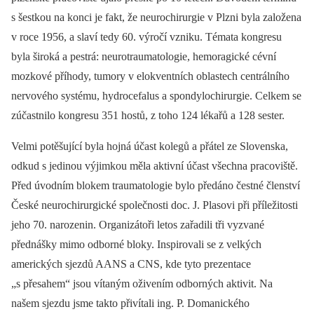
s šestkou na konci je fakt, že neurochirurgie v Plzni byla založena
v roce 1956, a slaví tedy 60. výročí vzniku. Témata kongresu
byla široká a pestrá: neurotraumatologie, hemoragické cévní
mozkové příhody, tumory v elokventních oblastech centrálního
nervového systému, hydrocefalus a spondylochirurgie. Celkem se
zúčastnilo kongresu 351 hostů, z toho 124 lékařů a 128 sester.
Velmi potěšující byla hojná účast kolegů a přátel ze Slovenska,
odkud s jedinou výjimkou měla aktivní účast všechna pracoviště.
Před úvodním blokem traumatologie bylo předáno čestné členství
České neurochirurgické společnosti doc. J. Plasovi při příležitosti
jeho 70. narozenin. Organizátoři letos zařadili tři vyzvané
přednášky mimo odborné bloky. Inspirovali se z velkých
amerických sjezdů AANS a CNS, kde tyto prezentace
„s přesahem“ jsou vítaným oživením odborných aktivit. Na
našem sjezdu jsme takto přivítali ing. P. Domanického