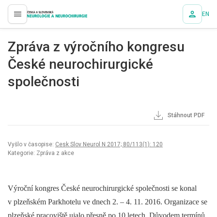
EN
proLékaře.cz
Zpráva z výročního kongresu
České neurochirurgické
společnosti
Stáhnout PDF
Vyšlo v časopise:
Cesk Slov Neurol N 2017; 80/113(1): 120
Kategorie: Zpráva z akce
Výroční kongres České neurochirurgické společnosti se konal
v plzeňském Parkhotelu ve dnech 2. –⁠ 4. 11. 2016. Organizace se
plzeňské pracoviště ujalo přesně po 10 letech. Důvodem termínů