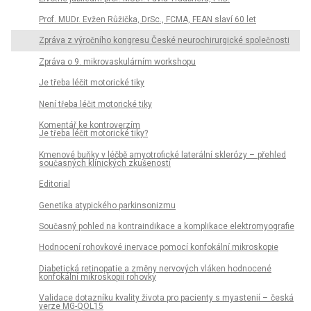
Prof. MUDr. Evžen Růžička, DrSc., FCMA, FEAN slaví 60 let
Zpráva z výročního kongresu České neurochirurgické společnosti
Zpráva o 9. mikrovaskulárním workshopu
Je třeba léčit motorické tiky
Není třeba léčit motorické tiky
Komentář ke kontroverzím
Je třeba léčit motorické tiky?
Kmenové buňky v léčbě amyotrofické laterální sklerózy – přehled
současných klinických zkušeností
Editorial
Genetika atypického parkinsonizmu
Současný pohled na kontraindikace a komplikace elektromyografie
Hodnocení rohovkové inervace pomocí konfokální mikroskopie
Diabetická retinopatie a změny nervových vláken hodnocené
konfokální mikroskopií rohovky
Validace dotazníku kvality života pro pacienty s myastenií – česká
verze MG-QOL15