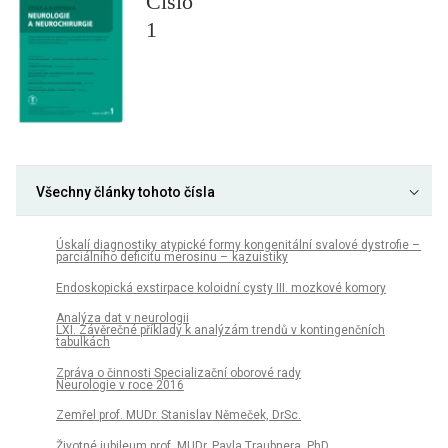
Číslo
1
Všechny články tohoto čísla
Úskalí diagnostiky atypické formy kongenitální svalové dystrofie –
parciálního deficitu merosinu – kazuistiky
Endoskopická exstirpace koloidní cysty III. mozkové komory
Analýza dat v neurologii
LXI. Závěrečné příklady k analýzám trendů v kontingenčních
tabulkách
Zpráva o činnosti Specializační oborové rady
Neurologie v roce 2016
Zemřel prof. MUDr. Stanislav Němeček, DrSc.
Životné jubileum prof. MUDr. Pavla Traubnera, PhD.