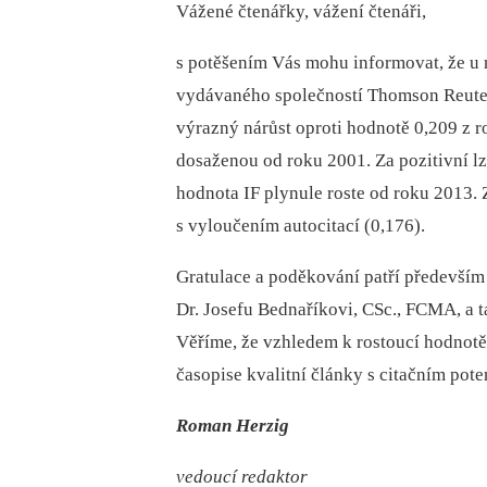
Vážené čtenářky, vážení čtenáři,
s potěšením Vás mohu informovat, že u n
vydávaného společností Thomson Reuters
výrazný nárůst oproti hodnotě 0,209 z r
dosaženou od roku 2001. Za pozitivní lz
hodnota IF plynule roste od roku 2013.
s vyloučením autocitací (0,176).
Gratulace a poděkování patří předevší
Dr. Josefu Bednaříkovi, CSc., FCMA, a t
Věříme, že vzhledem k rostoucí hodnotě
časopise kvalitní články s citačním pote
Roman Herzig
vedoucí redaktor