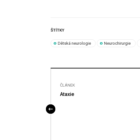
ŠTÍTKY
Dětská neurologie
Neurochirurgie
ČLÁNEK
i o cévní
Ataxie
doc. MUDr.
, Ph.D., FESO