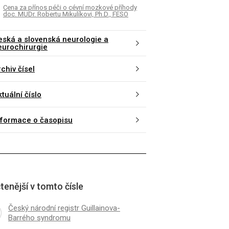
Cena za přínos péči o cévní mozkové příhody
doc. MUDr. Robertu Mikulíkovi, Ph.D., FESO
eská a slovenská neurologie a
eurochirurgie
chiv čísel
tuální číslo
nformace o časopisu
tenější v tomto čísle
Český národní registr Guillainova-
Barrého syndromu