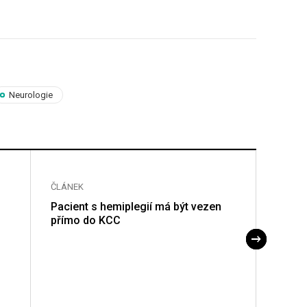
Neurologie
ČLÁNEK
ČLÁNE
Pacient s hemiplegií má být vezen
Pacie
přímo do KCC
přímo