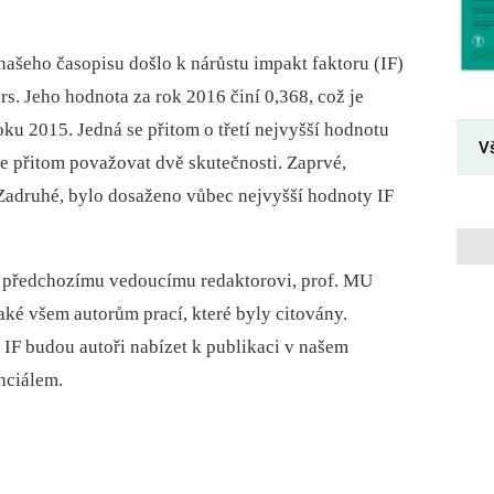
ašeho časopisu došlo k nárůstu impakt faktoru (IF)
. Jeho hodnota za rok 2016 činí 0,368, což je
oku 2015. Jedná se přitom o třetí nejvyšší hodnotu
V
e přitom považovat dvě skutečnosti. Zaprvé,
 Zadruhé, bylo dosaženo vůbec nejvyšší hodnoty IF
m předchozímu vedoucímu redaktorovi, prof. MU
aké všem autorům prací, které byly citovány.
 IF budou autoři nabízet k publikaci v našem
nciálem.