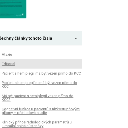
šechny články tohoto čísla
Ataxie
Editorial
Pacient s hemiplegií má být vezen přímo do KCC
Pacient s hemiplegií nemá být vezen přímo do
KCC
Má být pacient s hemiplegií vezen přímo do
KCC?
Kognitivní funkce u pacientů s nízkostupňovými
gliomy – přehledová studie
Klinický přínos radiologických parametrů u
lumbální spinální stenózy