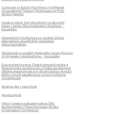
Comment of Article The Effect of Different
Occupational Therapy Techniques on Post-
stroke Patients
Disekce všech čtyř přívodných mozkových
tepen v terénu fibromuskulární dysplazie –
kazuistika
Intravenózní trombolýza po zrušení účinku
dabigatranu specifickým antidotem
idarucizumabem
Zkušenosti s použitím thuliového laseru RevoLix
Jr při resekci glioblastomu – kazuistiky
Doporučený postup České pneumologické a
ftizeologické společnosti a České společnosti
dětské pneumologie pro dlouhodobou domácí
léčbu poruch expektorace pomocí přístroje
CoughAssist
Analýza dat v neurologii
Recenze knih
Výbor Cerebrovaskulární sekce ČNS
spolupořádal v Praze European Stroke
Organisation Conference