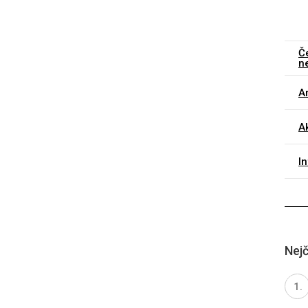
Č
n
Ar
Ak
I
Nejč