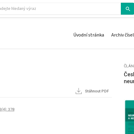
Úvodní stránka
Archiv čísel
ČLÁN
Česk
neu
Stáhnout PDF
3(4): 378