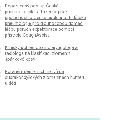
Doporučený postup České
pneumologické a ftizeologické
společnosti a České společnosti dětské
pneumologie pro dlouhodobou domácí
léčbu poruch expektorace pomocí
přístroje CoughAssist
Klinický pohled otorinolaryngologa a
radiologa na klasifikaci zlomenin
spánkové kosti
Poranění periferních nervů při
suprakondylických zlomeninách humeru
u dětí