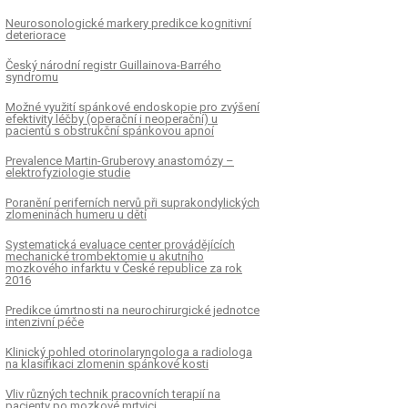
Neurosonologické markery predikce kognitivní
deteriorace
Český národní registr Guillainova-Barrého
syndromu
Možné využití spánkové endoskopie pro zvýšení
efektivity léčby (operační i neoperační) u
pacientů s obstrukční spánkovou apnoí
Prevalence Martin-Gruberovy anastomózy –
elektrofyziologie studie
Poranění periferních nervů při suprakondylických
zlomeninách humeru u dětí
Systematická evaluace center provádějících
K
ČLÁNEK
mechanické trombektomie u akutního
mozkového infarktu v České republice za rok
nt s hemiplegií nemá být vezen
Má být pacient s hemi
2016
 do KCC
přímo do KCC?
Predikce úmrtnosti na neurochirurgické jednotce
intenzivní péče
Klinický pohled otorinolaryngologa a radiologa
na klasifikaci zlomenin spánkové kosti
Vliv různých technik pracovních terapií na
pacienty po mozkové mrtvici