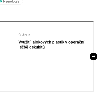
Neurologie
ČLÁNEK
ČLÁNE
Využití lalokových plastik v operační
Výskyt
léčbě dekubitů
míšní 
úrazo
2013–