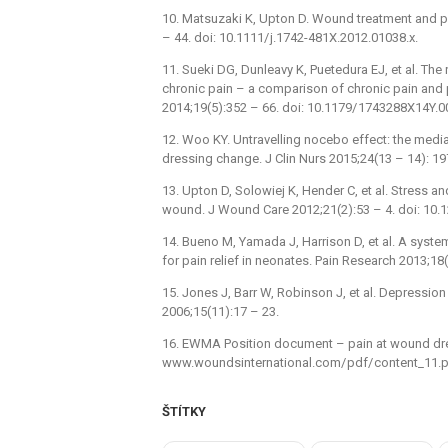
10. Matsuzaki K, Upton D. Wound treatment and pa
–⁠ 44. doi: 10.1111/ j.1742-481X.2012.01038.x.
11. Sueki DG, Dunleavy K, Puetedura EJ, et al. The 
chronic pain –⁠ a comparison of chronic pain and 
2014;19(5):352 –⁠ 66. doi: 10.1179/ 1743288X14Y.
12. Woo KY. Untravel­l­ing nocebo ef­fect: the medi
dres­s­ing change. J Clin Nurs 2015;24(13 –⁠ 14): 19
13. Upton D, Solowiej K, Hender C, et al. Stress an
wound. J Wound Care 2012;21(2):53 –⁠ 4. doi: 10.1
14. Bueno M, Yamada J, Har­rison D, et al. A syst
for pain relief in neonates. Pain Research 2013;18(
15. Jones J, Barr W, Robinson J, et al. Depres­sion
2006;15(11):17 –⁠ 23.
16. EWMA Position document –⁠ pain at wound dres­
www.woundsinternational.com/ pdf/ content_11.p
ŠTÍTKY