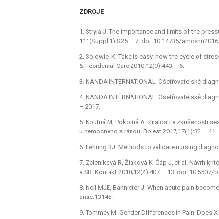
ZDROJE
1. Stryja J. The importance and limits of the pres
111(Suppl 1):S25 –⁠ 7. doi: 10.14735/ amcsn­n2016
2. Solowiej K. Take is easy: how the cycle of stres
& Residental Care 2010;12(9):443 –⁠ 6.
3. NANDA INTERNATIONAL. Ošetřovatelské dia­gnózy
4. NANDA INTERNATIONAL. Ošetřovatelské dia­gnózy.
–⁠ 2017.
5. Koutná M, Pokorná A. Znalosti a zkušenosti se
u nemocného s ránou. Bolest 2017;17(1):32 –⁠ 41.
6. Fehr­ing RJ. Methods to validate nurs­ing dia­gnos
7. Zeleníková R, Žiaková K, Čáp J, et al. Návrh kri
a SR. Kontakt 2010;12(4):407 –⁠ 13. doi: 10.5507/ p
8. Neil MJE, Ban­nister J. When acute pain become
anae.13145.
9. Tom­mey M. Gender Dif­ferences in Pain: Does X