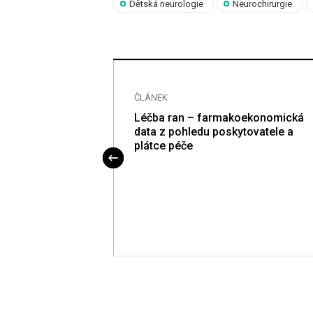
Dětská neurologie
Neurochirurgie
ČLÁNEK
sledování
Léčba ran – farmakoekonomická
v Národním
data z pohledu poskytovatele a
formačním
plátce péče
ologie nehojících
ublice – analýza
u
v letech 2007–