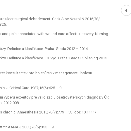
­sure ulcer surgical debridement. Cesk Slov Neurol N 2016;78/
S25.
s and pain as­sociated with wound care af­fects recovery. Nurs­ing
. Definice a klasifikace. Praha: Grada 2012 –⁠ 2014.
 Definice a klasifikace. 10. vyd. Praha: Grada Publish­ing 2015
ster konzultantek pro hojení ran v managementu bolesti
is. J Critical Care 1987;16(6):625 –⁠ 9.
térií výberu expertov pre validizáciu ošetrovateľských dia­gnóz v ČR
ol.2012.008.
s chronic. Anaesthesia 2015;70(7):779 –⁠ 83. doi: 10.1111/
 = Y? AANA J 2008;76(5):355 –⁠ 9.