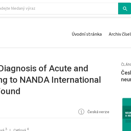
Úvodní stránka
Archiv čísel
ČLÁN
 Diagnosis of Acute and
Česk
ng to NANDA International
neu
 Wound
Česká verze
3
4
ová
; L. Cetlová