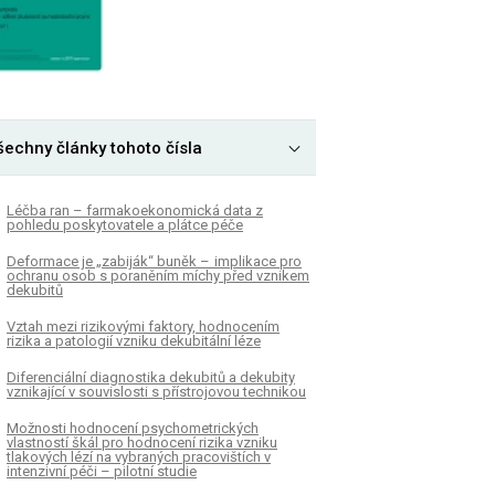
šechny články tohoto čísla
Léčba ran – farmakoekonomická data z
pohledu poskytovatele a plátce péče
Deformace je „zabiják“ buněk – implikace pro
ochranu osob s poraněním míchy před vznikem
dekubitů
Vztah mezi rizikovými faktory, hodnocením
rizika a patologií vzniku dekubitální léze
Diferenciální diagnostika dekubitů a dekubity
vznikající v souvislosti s přístrojovou technikou
Možnosti hodnocení psychometrických
vlastností škál pro hodnocení rizika vzniku
tlakových lézí na vybraných pracovištích v
intenzivní péči – pilotní studie