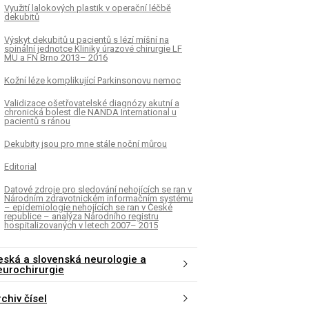
Využití lalokových plastik v operační léčbě
dekubitů
Výskyt dekubitů u pacientů s lézí míšní na
spinální jednotce Kliniky úrazové chirurgie LF
MU a FN Brno 2013– 2016
Kožní léze komplikující Parkinsonovu nemoc
Validizace ošetřovatelské diagnózy akutní a
chronická bolest dle NANDA International u
pacientů s ránou
Dekubity jsou pro mne stále noční můrou
Editorial
Datové zdroje pro sledování nehojících se ran v
Národním zdravotnickém informačním systému
– epidemiologie nehojících se ran v České
republice – analýza Národního registru
hospitalizovaných v letech 2007– 2015
eská a slovenská neurologie a
eurochirurgie
chiv čísel