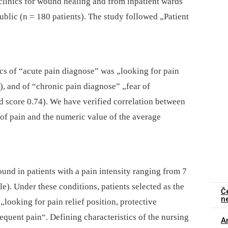
clinics for wound healing and from inpatient wards
ublic (n = 180 patients). The study followed „Patient
ics of “acute pain diagnose” was „looking for pain
), and of “chronic pain diagnose” „fear of
 score 0.74). We have verified correlation between
 of pain and the numeric value of the average
und in patients with a pain intensity ranging from 7
ale). Under these conditions, patients selected as the
Č
n
„looking for pain relief position, protective
equent pain“. Defining characteristics of the nursing
Ar