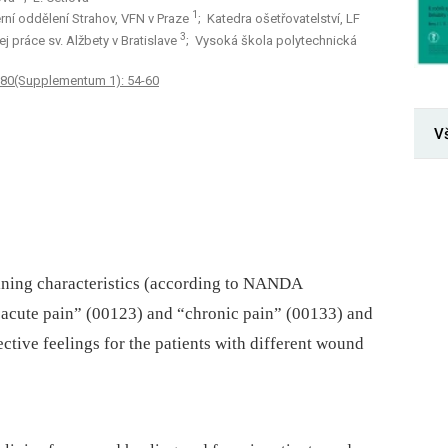
1
rní oddělení Strahov, VFN v Praze
; Katedra ošetřovatelství, LF
3
j práce sv. Alžbety v Bratislave
; Vysoká škola polytechnická
 80(Supplementum 1): 54-60
V
fining characteristics (according to NANDA
 “acute pain” (00123) and “chronic pain” (00133) and
ective feelings for the patients with different wound