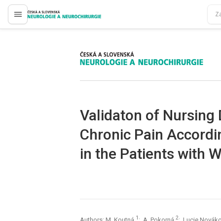
proLékaře.cz
proLékaře.cz
Validaton of Nursing
Chronic Pain Accordi
in the Patients with
1
2
Authors: M. Koutná
; A. Pokorná
; Lucie Novák