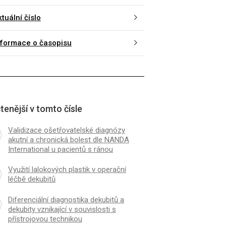
tuální číslo
nformace o časopisu
tenější v tomto čísle
Validizace ošetřovatelské diagnózy
akutní a chronická bolest dle NANDA
International u pacientů s ránou
Využití lalokových plastik v operační
léčbě dekubitů
Diferenciální diagnostika dekubitů a
dekubity vznikající v souvislosti s
přístrojovou technikou