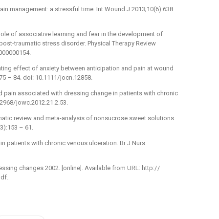
in management: a stres­sful time. Int Wound J 2013;10(6):638
role of as­sociative learn­ing and fear in the development of
post-traumatic stress disorder. Physical Therapy Review
0000000154.
at­ing ef­fect of anxiety between anticipation and pain at wound
75 –⁠ 84. doi: 10.1111/ jocn.12858.
d pain as­sociated with dres­s­ing change in patients with chronic
2968/ jowc.2012.21.2.53.
ematic review and meta-analysis of nonsucrose sweet solutions
3):153 –⁠ 61.
 in patients with chronic venous ulceration. Br J Nurs
s­ing changes 2002. [online]. Available from URL: http:/ /
df.