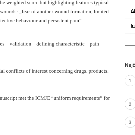
he weighted score but highlighting features typical
Ak
 wounds: „fear of another wound formation, limited
otective behaviour and persistent pain”.
I
–⁠ validation –⁠ defining characteristic –⁠ pain
Nejč
al conflicts of interest concerning drugs, products,
anuscript met the ICMJE “uniform requirements” for