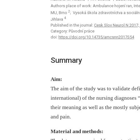
Authors place of work: Ambulance hojení ran, Inte
2
MU, Brno
; Vysoká škola zdravotníctva a sociálne
4
Jihlava
Published in the journal:
Cesk Slov Neurol N 2017;
Category: Původní práce
doi:
https://doi.org/10.14735/amcsnn2017S54
Summary
Aim:
The aim of the study was to validate de
international) of the nursing diagnoses
their meaning as well as the mostly subj
and pain.
Material and methods: