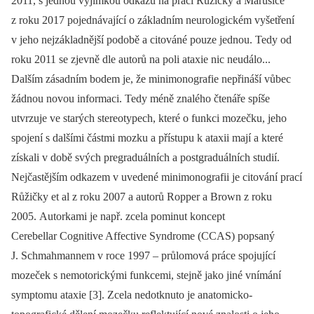
2011, s jednou výjimkou odkazu na práci Růžičky a Marusiče
z roku 2017 pojednávající o základním neurologickém vyšetření
v jeho nejzákladnější podobě a citováné pouze jednou. Tedy od
roku 2011 se zjevně dle autorů na poli ataxie nic neudálo...
Dalším zásadním bodem je, že minimonografie nepřináší vůbec
žádnou novou informaci. Tedy méně znalého čtenáře spíše
utvrzuje ve starých stereotypech, které o funkci mozečku, jeho
spojení s dalšími částmi mozku a přístupu k ataxii mají a které
získali v době svých pregraduálních a postgraduálních studií.
Nejčastějším odkazem v uvedené minimonografii je citování prací
Růžičky et al z roku 2007 a autorů Ropper a Brown z roku
2005. Autorkami je např. zcela pominut koncept
Cerebellar Cognitive Affective Syndrome (CCAS) popsaný
J. Schmahmannem v roce 1997 –⁠ průlomová práce spojující
mozeček s nemotorickými funkcemi, stejně jako jiné vnímání
symptomu ataxie [3]. Zcela nedotknuto je anatomicko-