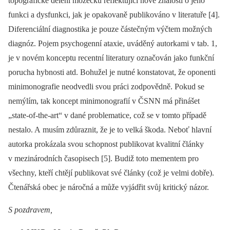
topografické dělení mozečku reflektující nové znalosti o jeho
funkci a dysfunkci, jak je opakovaně publikováno v literatuře [4].
Diferenciální diagnostika je pouze částečným výčtem možných
diagnóz. Pojem psychogenní ataxie, uváděný autorkami v tab. 1,
je v novém konceptu recentní literatury označován jako funkční
porucha hybnosti atd. Bohužel je nutné konstatovat, že oponenti
minimonografie neodvedli svou práci zodpovědně. Pokud se
nemýlím, tak koncept minimonografií v ČSNN má přinášet
„state-of-the-art“ v dané problematice, což se v tomto případě
nestalo. A musím zdůraznit, že je to velká škoda. Neboť hlavní
autorka prokázala svou schopnost publikovat kvalitní články
v mezinárodních časopisech [5]. Budiž toto mementem pro
všechny, kteří chtějí publikovat své články (což je velmi dobře).
Čtenářská obec je náročná a může vyjádřit svůj kritický názor.
S pozdravem,