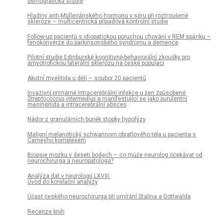
demografická studie
Hladiny anti-Mül­leriánského hormonu v séru při roztroušené
skleróze – multicentrická případová kontrolní studie
Fol­low-up pa­cientů s idiopatickou poruchou chování v REM spánku –
fenokonverze do parkinsonského syndromu a demence
Pilotní studie Edinburské kognitivně-behaviorální zkoušky pro
amyotrofickou laterální sklerózu na české populaci
Akutní myelitida u dětí – soubor 20 pa­cientů
Invazivní primarně intracerebrální infekce u žen způsobené
Streptococcus intermedius
a manifestující se jako purulentní
meningitida a intracerebrální absces
Nádor z granulárních buněk stopky hypofýzy
Maligní melanotický schwan­nom obratlového těla u pa­cienta s
Carneyho komplexem
Biopsie mozku v deseti bodech – co může neurolog očekávat od
neurochirurga a neuropatologa?
Analýza dat v neurologii LXVIII.
Úvod do korelační analýzy
Účast českého neurochirurga při umírání Stalina a Gottwalda
Recenze knih