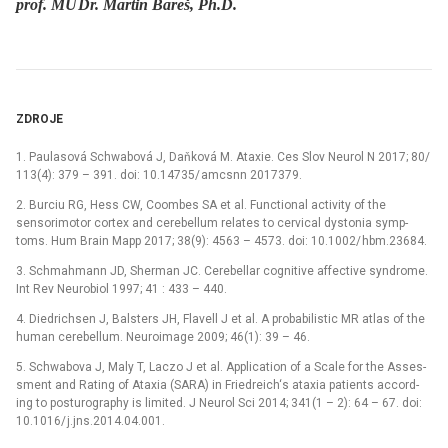
prof. MU
Dr. Martin Bareš, Ph.D.
ZDROJE
1. Paulasová Schwabová J, Daňková M. Ataxie. Ces Slov Neurol N 2017; 80/
113(4): 379 –⁠ 391. doi: 10.14735/ amcsn­n 2017379.
2. Burciu RG, Hess CW, Coombes SA et al. Functional activity of the
sensorimotor cortex and cerebel­lum relates to cervical dystonia symp­
toms. Hum Brain Mapp 2017; 38(9): 4563 –⁠ 4573. doi: 10.1002/ hbm.23684.
3. Schmahmann JD, Sherman JC. Cerebel­lar cognitive af­fective syndrome.
Int Rev Neurobio­l 1997; 41 : 433 –⁠ 440.
4. Diedrichsen J, Balsters JH, Flavell J et al. A probabilistic MR atlas of the
human cerebel­lum. Neuroimage 2009; 46(1): 39 –⁠ 46.
5. Schwabova J, Maly T, Laczo J et al. Application of a Scale for the As­ses­
sment and Rat­­ing of Ataxia (SARA) in Friedreich‘s ataxia patients accord­­
ing to posturography is limited. J Neurol Sci 2014; 341(1 –⁠ 2): 64 –⁠ 67. doi:
10.1016/ j.jns.2014.04.001.