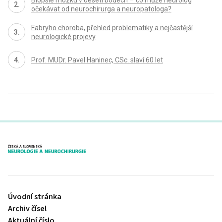
Biopsie mozku v deseti bodech – co může neurolog
očekávat od neurochirurga a neuropatologa?
Fabryho choroba, přehled problematiky a nejčastější
neurologické projevy
Prof. MUDr. Pavel Haninec, CSc. slaví 60 let
proLékaře.cz
Úvodní stránka
Archiv čísel
Aktuální číslo