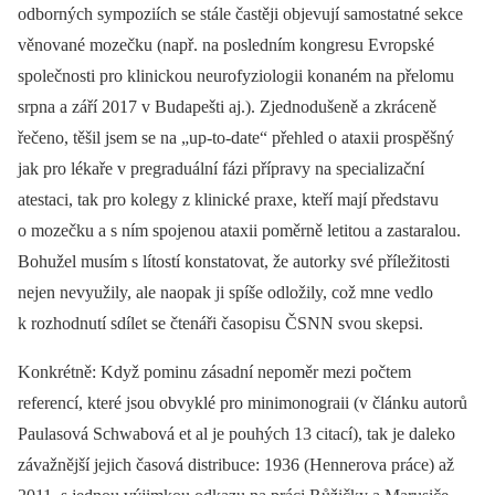
odborných sympoziích se stále častěji objevují samostatné sekce
věnované mozečku (např. na posledním kongresu Evropské
společnosti pro klinickou neurofyziologii konaném na přelomu
srpna a září 2017 v Budapešti aj.). Zjednodušeně a zkráceně
řečeno, těšil jsem se na „up-to-date“ přehled o ataxii prospěšný
jak pro lékaře v pregraduální fázi přípravy na specializační
atestaci, tak pro kolegy z klinické praxe, kteří mají představu
o mozečku a s ním spojenou ataxii poměrně letitou a zastaralou.
Bohužel musím s lítostí konstatovat, že autorky své příležitosti
nejen nevyužily, ale naopak ji spíše odložily, což mne vedlo
k rozhodnutí sdílet se čtenáři časopisu ČSNN svou skepsi.
Konkrétně: Když pominu zásadní nepoměr mezi počtem
referencí, které jsou obvyklé pro minimonograii (v článku autorů
Paulasová Schwabová et al je pouhých 13 citací), tak je daleko
závažnější jejich časová distribuce: 1936 (Hennerova práce) až