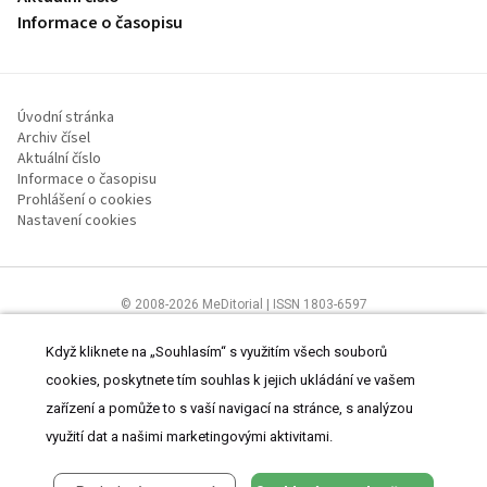
Informace o časopisu
Úvodní stránka
Archiv čísel
Aktuální číslo
Informace o časopisu
Prohlášení o cookies
Nastavení cookies
© 2008-2026 MeDitorial | ISSN 1803-6597
Stránky proLékaře.cz jsou určeny výhradně odborníkům ve
zdravotnictví.
Čtěte prohlášení
a
Zásady zpracování osobních údajů
.
Když kliknete na „Souhlasím“ s využitím všech souborů
cookies, poskytnete tím souhlas k jejich ukládání ve vašem
zařízení a pomůže to s vaší navigací na stránce, s analýzou
využití dat a našimi marketingovými aktivitami.