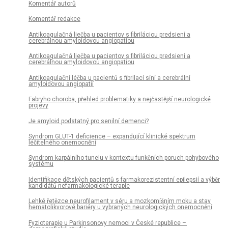
Komentář autorů
Komentář redakce
Antikoagulačná liečba u pacientov s fibriláciou predsiení a
cerebrálnou amyloidovou angiopatiou
Antikoagulačná liečba u pacientov s fibriláciou predsiení a
cerebrálnou amyloidovou angiopatiou
Antikoagulační léčba u pacientů s fibrilací síní a cerebrální
amyloidovou angiopatií
Fabryho choroba, přehled problematiky a nejčastější neurologické
projevy
Je amyloid podstatný pro senilní demenci?
Syndrom GLUT-1 deficience – expandující klinické spektrum
léčitelného onemocnění
Syndrom karpálního tunelu v kontextu funkčních poruch pohybového
systému
Identifikace dětských pa­cientů s farmakorezistentní epilepsií a výběr
kandidátů nefarmakologické terapie
Lehké řetězce neurofilament v séru a mozkomíšním moku a stav
hematolikvorové bariéry u vybraných neurologických onemocnění
Fyzioterapie u Parkinsonovy nemoci v České republice –