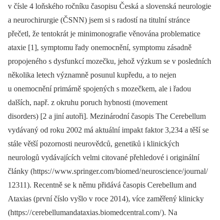
v čísle 4 loňského ročníku časopisu Česká a slovenská neurologie
a neurochirurgie (ČSNN) jsem si s radostí na titulní stránce
přečetl, že tentokrát je minimonografie věnována problematice
ataxie [1], symptomu řady onemocnění, symptomu zásadně
propojeného s dysfunkcí mozečku, jehož výzkum se v posledních
několika letech významně posunul kupředu, a to nejen
u onemocnění primárně spojených s mozečkem, ale i řadou
dalších, např. z okruhu poruch hybnosti (movement
disorders) [2 a jiní autoři]. Mezinárodní časopis The Cerebel­lum
vydávaný od roku 2002 má aktuální impakt faktor 3,234 a těší se
stále větší pozornosti neurovědců, genetiků i klinických
neurologů vydávajících velmi citované přehledové i originální
články (https:/ / www.springer.com/ biomed/ neuroscience/ journal/
12311). Recentně se k němu přidává časopis Cerebellum and
Ataxias (první číslo vyšlo v roce 2014), více zaměřený klinicky
(https:/ / cerebellumandataxias.biomedcentral.com/ ). Na