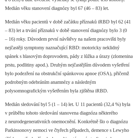
Medián věku stanovení diagnózy byl 67 (46 –⁠ 83) let.
Medián věku pacientů v době začátku příznaků iRBD byl 62 (41
–⁠ 83) let a trvání příznaků v době stanovení diagnózy bylo 3 (0
–⁠ 16) roky. Důvodem první návštěvy na našem pracovišti byly
nejčastěji symptomy naznačující RBD: motoricky neklidný
spánek s hlasovým doprovodem, pády z lůžka a úrazy (zlomenina
prstu, podlitiny apod.). Druhým nejčastějším důvodem vyšetření
bylo podezření na obstrukční spánkovou apnoe (OSA), přičemž
podrobným odebráním anamnézy a následným
polysomnografickým vyšetřením byla zjištěna iRBD.
Medián sledování byl 5 (1 –⁠ 14) let. U 11 pacientů (32,4 %) byla
v průběhu tohoto sledování stanovena diagnóza některého
z neurodegenerativních onemocnění. Konkrétně šlo o diagnózu
Parkinsonovy nemoci ve čtyřech případech, demence s Lewyho