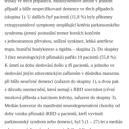
tělísky ve třech případech, multisystémové atrofie v jednom
případě a blíže nespecifikované demence ve třech případech
(skupina 1). U dalších čtyř pacientů (11,8 %) byly přítomny
extrapyramidové symptomy nesplňující kritéria parkinsonského
syndromu (jemný posturální tremor horních končetin
s jednostrannou převahou, snížení synkinez, lehká anteflexe
trupu, hraniční bradykineze a rigidita –⁠ skupina 2). Do skupiny
3 (bez neurologických příznaků) patřilo 19 pacientů (55,8 %).
K úmrtí za dobu sledování došlo u tří pacientů, u jednoho ve
sledování jiným zdravotnickým zařízením v důsledku marazmu
při blíže neurčené demenci (zařazen do skupiny 1), u dvou pak
z důvodu onemocnění, která nemají s RBD souvislost (cévní
mozková příhoda a karcinom ledviny, zařazeni do skupiny 3).
Medián konverze do manifestní neurodegenerativní choroby od
doby vzniku příznaků iRBD u pacientů, kteří vyvinuli
parkinsonský syndrom nebo demenci, byl 5 (1 –⁠ 27) let a medián