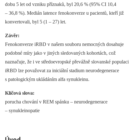
dobu 5 let od vzniku příznaků, byl 20,6 % (95% CI 10,4
–⁠ 36,8 %). Medián latence fenokonverze u pacientů, kteří již
konvertovali, byl 5 (1 –⁠ 27) let.
Závěr:
Fenokonverze iRBD v našem souboru nemocných dosahuje
podobné míry jako v jiných sledovaných kohortách, což
naznačuje, že i ve středoevropské převážně slovanské populaci
iRBD lze považovat za iniciální stadium neurodegenerace
s patologickým ukládáním alfa synukleinu.
Klíčová slova:
porucha chování v REM spánku –⁠ neurodegenerace
–⁠ synukleinopatie
Úvod