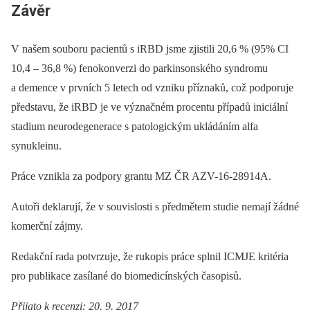
Závěr
V našem souboru pacientů s iRBD jsme zjistili 20,6 % (95% CI
10,4 –⁠ 36,8 %) fenokonverzi do parkinsonského syndromu
a demence v prvních 5 letech od vzniku příznaků, což podporuje
představu, že iRBD je ve význačném procentu případů iniciální
stadium neurodegenerace s patologickým ukládáním alfa
synukleinu.
Práce vznikla za podpory grantu MZ ČR AZV-16-28914A.
Autoři deklarují, že v souvislosti s předmětem studie nemají žádné
komerční zájmy.
Redakční rada potvrzuje, že rukopis práce splnil ICMJE kritéria
pro publikace zasílané do biomedicínských časopisů.
Přijato k recenzi: 20. 9. 2017