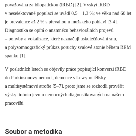
považována za idiopatickou (iRBD) [2]. Výskyt iRBD
v neselektované populaci se uvádí 0,5 –⁠ 1,3 %; ve věku nad 60 let
je prevalence až 2 % s převahou u mužského pohlaví [3,4].
Diagnostika se opírá o anamnézu behaviorálních projevů
–⁠ pohyby a vokalizace, které naznačují uskutečňování snu,
a polysomnografický průkaz poruchy svalové atonie během REM
spánku [1].
V posledních letech se objevily práce popisující konverzi iRBD
do Parkinsonovy nemoci, demence s Lewyho tělísky
a multisystémové atrofie [5–7], proto jsme se rozhodli prověřit
výskyt tohoto jevu u nemocných diagnostikovaných na našem
pracovišti.
Soubor a metodika