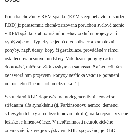
Porucha chování v REM spánku (REM sleep behavior disorder;
RBD) je parasomnie charakterizovaná poruchou svalové atonie
v REM spánku a abnormálními behaviorálními projevy z ní
vyplývajícími. Typicky se jedná o vokalizace a komplexní
pohyby, např. údery, kopy či gestikulace, prováděné v rámci
uskutečňování snové představy. Vokalizace pohyby často
doprovází, může se však vyskytovat samostatně a být jediným
behaviorálním projevem. Pohyby nezřídka vedou k poranění
nemocného či jeho spolunocležníka [1].
Sekundární RBD doprovází neurodegenerativní nemoci se
střádáním alfa synukleinu (tj. Parkinsonovu nemoc, demenci
s Lewyho tělísky a multisystémovou atrofii), narkolepsii a vzácně
ložiskové kmenové léze. V nepřítomnosti neurologického
onemocnění, které je s výskytem RBD spojováno, je RBD