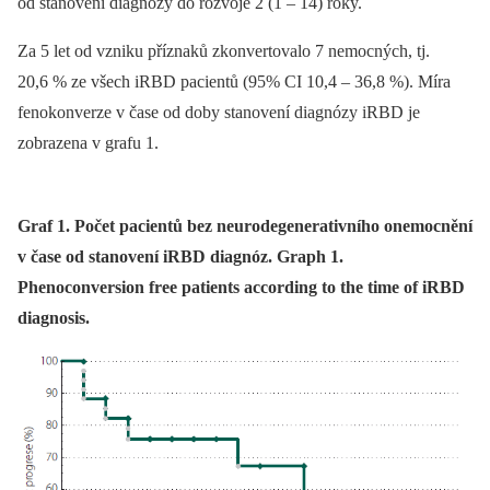
od stanovení diagnózy do rozvoje 2 (1 –⁠ 14) roky.
Za 5 let od vzniku příznaků zkonvertovalo 7 nemocných, tj.
20,6 % ze všech iRBD pacientů (95% CI 10,4 –⁠ 36,8 %). Míra
fenokonverze v čase od doby stanovení diagnózy iRBD je
zobrazena v grafu 1.
Graf 1. Počet pacientů bez neurodegenerativního onemocnění
v čase od stanovení iRBD diagnóz. Graph 1.
Phenoconversion free patients according to the time of iRBD
diagnosis.