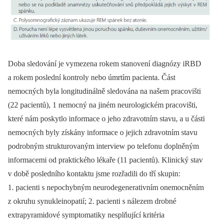
Doba sledování je vymezena rokem stanovení diagnózy iRBD
a rokem poslední kontroly nebo úmrtím pacienta. Část
nemocných byla longitudinálně sledována na našem pracovišti
(22 pacientů), 1 nemocný na jiném neurologickém pracovišti,
které nám poskytlo informace o jeho zdravotním stavu, a u části
nemocných byly získány informace o jejich zdravotním stavu
podrobným strukturovaným interview po telefonu doplněným
informacemi od praktického lékaře (11 pacientů). Klinický stav
v době posledního kontaktu jsme rozřadili do tří skupin:
1. pacienti s nepochybným neurodegenerativním onemocněním
z okruhu synukleinopatií; 2. pacienti s nálezem drobné
extrapyramidové symptomatiky nesplňující kritéria