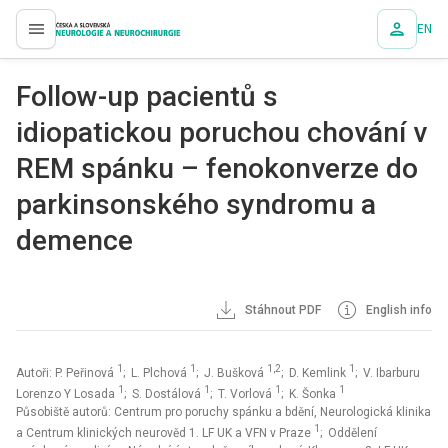
EN
proLékaře.cz
Fol­low-up pa­cientů s
idiopatickou poruchou chování v
REM spánku – fenokonverze do
parkinsonského syndromu a
demence
Stáhnout PDF
English info
1
1
1,2
1
Autoři: P. Peřinová
; L. Plchová
; J. Bušková
; D. Kemlink
; V. Ibarburu
1
1
1
1
Lorenzo Y Losada
; S. Dostálová
; T. Vorlová
; K. Šonka
Působiště autorů: Centrum pro poruchy spánku a bdění, Neurologická klinika
1
a Centrum klinických neurověd 1. LF UK a VFN v Praze
; Oddělení