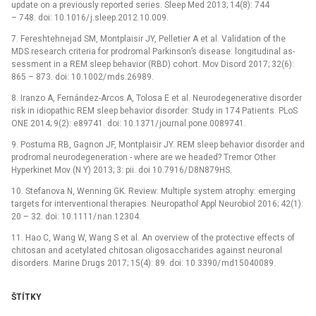
update on a previously reported series. Sleep Med 2013; 14(8): 744
–⁠ 748. doi: 10.1016/ j.sleep.2012.10.009.
7. Fereshtehnejad SM, Montplaisir JY, Pel­letier A et al. Validation of the
MDS research criteria for prodromal Parkinson’s dis­ease: longitudinal as­
ses­sment in a REM sleep behavior (RBD) cohort. Mov Disord 2017; 32(6):
865 –⁠ 873. doi: 10.1002/ mds.26989.
8. Iranzo A, Fernández-Arcos A, Tolosa E et al. Neurodegenerative disorder
risk in idiopathic REM sleep behavior disorder: Study in 174 Patients. PLoS
ONE 2014; 9(2): e89741. doi: 10.1371/ journal.pone.0089741.
9. Postuma RB, Gagnon JF, Montplaisir JY. REM sleep behavior disorder and
prodromal neurodegeneration -⁠ where are we headed? Tremor Other
Hyperkinet Mov (N Y) 2013; 3: pii. doi 10.7916/ D8N879HS.
10. Stefanova N, Wen­n­­ing GK. Review: Multiple system atrophy: emerg­­ing
targets for interventional ther­apies. Neuropathol Appl Neurobio­l 2016; 42(1):
20 –⁠ 32. doi: 10.1111/ nan.12304.
11. Hao C, Wang W, Wang S et al. An overview of the protective ef­fects of
chitosan and acetylated chitosan oligosaccharides against neuronal
disorders. Marine Drugs 2017; 15(4): 89. doi: 10.3390/ md15040089.
ŠTÍTKY