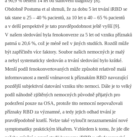
a 90,9 % během 14 let od stanovení diagnózy [8].
Obdobně Postuma et al shrnuli, že za dobu 5 let trvání iRBD se
tak stane u 25 –⁠ 40 % pacientů, za 10 let u 40 –⁠ 65 % pa­cientů
a v delší perspektivě je tato pravděpodobnost ještě vyšší [9].
V našem sledování byla fenokonverze za 5 let od vzniku příznaků
patrná u 20,6 %, což je méně než v jiných studiích. Rozdíl může
být zapříčiněn více faktory. Soubor našich nemocných je malý
a nebyl systematicky sledován a trvání sledování bylo krátké.
Menší podíl fenokonvertovaných může způsobit relativně malá
informovanost a menší vnímavost k příznakům RBD navozující
pozdější subjektivní datování vzniku této nemoci. Dále je to velký
podíl náhodně zjištěných nemocných původně přijatých pro
podezření pouze na OSA, protože tito nemocní nepovažovali
příznaky RBD za významné, a tedy jejich odhad trvání je
pravděpodobně kratší. Nelze také vyloučit nezaznamenání nové
symptomatiky praktickým lékařem. Vzhledem k tomu, že jde dle