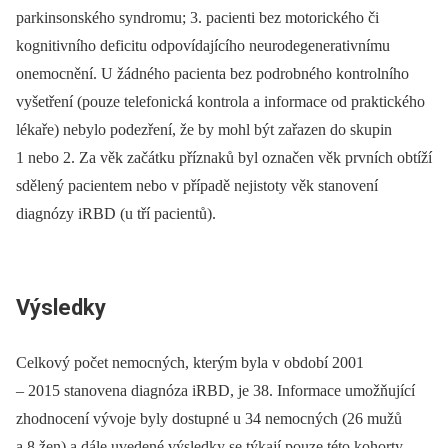
parkinsonského syndromu; 3. pacienti bez motorického či
kognitivního deficitu odpovídajícího neurodegenerativnímu
onemocnění. U žádného pacienta bez podrobného kontrolního
vyšetření (pouze telefonická kontrola a informace od praktického
lékaře) nebylo podezření, že by mohl být zařazen do skupin
1 nebo 2. Za věk začátku příznaků byl označen věk prvních obtíží
sdělený pacientem nebo v případě nejistoty věk stanovení
diagnózy iRBD (u tří pacientů).
Výsledky
Celkový počet nemocných, kterým byla v období 2001
–⁠ 2015 stanovena diagnóza iRBD, je 38. Informace umožňující
zhodnocení vývoje byly dostupné u 34 nemocných (26 mužů
a 8 žen) a dále uvedené výsledky se týkají pouze této kohorty.