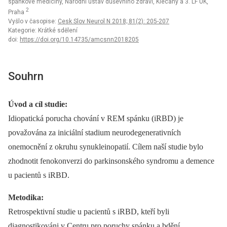
spánkové medicíny, Národní ústav duševního zdraví, Klecany a 3. LF UK,
2
Praha
Vyšlo v časopise:
Cesk Slov Neurol N 2018; 81(2): 205-207
Kategorie: Krátké sdělení
doi:
https://doi.org/10.14735/amcsnn2018205
Souhrn
Úvod a cíl studie:
Idiopatická porucha chování v REM spánku (iRBD) je
považována za iniciální stadium neurodegenerativních
onemocnění z okruhu synukleinopatií. Cílem naší studie bylo
zhodnotit fenokonverzi do parkinsonského syndromu a demence
u pacientů s iRBD.
Metodika:
Retrospektivní studie u pacientů s iRBD, kteří byli
diagnostikováni v Centru pro poruchy spánku a bdění