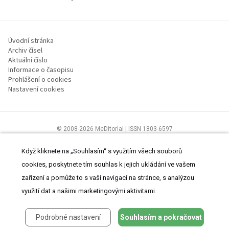
Úvodní stránka
Archiv čísel
Aktuální číslo
Informace o časopisu
Prohlášení o cookies
Nastavení cookies
© 2008-2026 MeDitorial | ISSN 1803-6597
Stránky proLékaře.cz jsou určeny výhradně odborníkům ve
zdravotnictví.
Čtěte prohlášení
a
Zásady zpracování osobních údajů
.
Když kliknete na „Souhlasím“ s využitím všech souborů
cookies, poskytnete tím souhlas k jejich ukládání ve vašem
zařízení a pomůže to s vaší navigací na stránce, s analýzou
využití dat a našimi marketingovými aktivitami.
Podrobné nastavení
Souhlasím a pokračovat