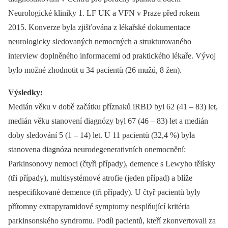
Neurologické kliniky 1. LF UK a VFN v Praze před rokem
2015. Konverze byla zjišťována z lékařské dokumentace
neurologicky sledovaných nemocných a strukturovaného
interview doplněného informacemi od praktického lékaře. Vývoj
bylo možné zhodnotit u 34 pacientů (26 mužů, 8 žen).
Výsledky:
Medián věku v době začátku příznaků iRBD byl 62 (41 –⁠ 83) let,
medián věku stanovení diagnózy byl 67 (46 –⁠ 83) let a medián
doby sledování 5 (1 –⁠ 14) let. U 11 pacientů (32,4 %) byla
stanovena diagnóza neurodegenerativních onemocnění:
Parkinsonovy nemoci (čtyři případy), demence s Lewyho tělísky
(tři případy), multisystémové atrofie (jeden případ) a blíže
nespecifikované demence (tři případy). U čtyř pacientů byly
přítomny extrapyramidové symptomy nesplňující kritéria
parkinsonského syndromu. Podíl pacientů, kteří zkonvertovali za