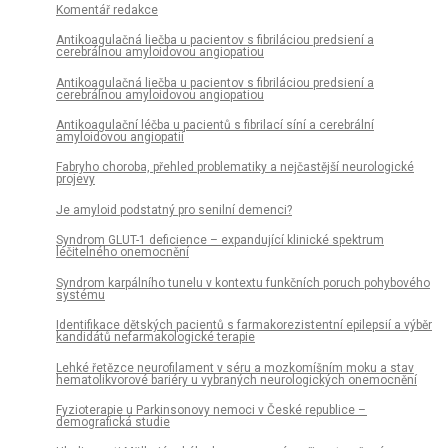
Komentář redakce
Antikoagulačná liečba u pacientov s fibriláciou predsiení a
cerebrálnou amyloidovou angiopatiou
Antikoagulačná liečba u pacientov s fibriláciou predsiení a
cerebrálnou amyloidovou angiopatiou
Antikoagulační léčba u pacientů s fibrilací síní a cerebrální
amyloidovou angiopatií
Fabryho choroba, přehled problematiky a nejčastější neurologické
projevy
Je amyloid podstatný pro senilní demenci?
Syndrom GLUT-1 deficience – expandující klinické spektrum
léčitelného onemocnění
Syndrom karpálního tunelu v kontextu funkčních poruch pohybového
systému
Identifikace dětských pa­cientů s farmakorezistentní epilepsií a výběr
kandidátů nefarmakologické terapie
Lehké řetězce neurofilament v séru a mozkomíšním moku a stav
hematolikvorové bariéry u vybraných neurologických onemocnění
Fyzioterapie u Parkinsonovy nemoci v České republice –
demografická studie