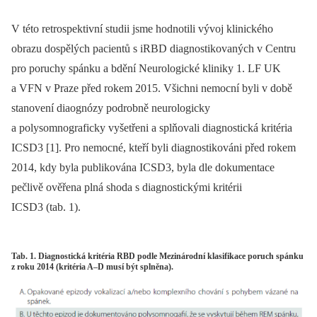
V této retrospektivní studii jsme hodnotili vývoj klinického
obrazu dospělých pacientů s iRBD diagnostikovaných v Centru
pro poruchy spánku a bdění Neurologické kliniky 1. LF UK
a VFN v Praze před rokem 2015. Všichni nemocní byli v době
stanovení diaognózy podrobně neurologicky
a polysomnograficky vyšetřeni a splňovali diagnostická kritéria
ICSD3 [1]. Pro nemocné, kteří byli diagnostikováni před rokem
2014, kdy byla publikována ICSD3, byla dle dokumentace
pečlivě ověřena plná shoda s diagnostickými kritérii
ICSD3 (tab. 1).
Tab. 1. Diagnostická kritéria RBD podle Mezinárodní klasifikace poruch spánku
z roku 2014 (kritéria A–D musí být splněna).