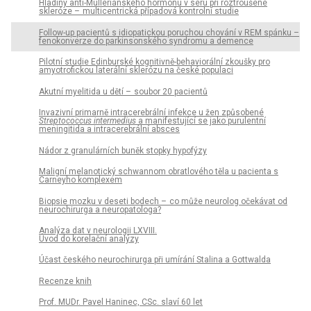
Hladiny anti-Mül­leriánského hormonu v séru při roztroušené
skleróze – multicentrická případová kontrolní studie
Fol­low-up pa­cientů s idiopatickou poruchou chování v REM spánku –
fenokonverze do parkinsonského syndromu a demence
Pilotní studie Edinburské kognitivně-behaviorální zkoušky pro
amyotrofickou laterální sklerózu na české populaci
Akutní myelitida u dětí – soubor 20 pa­cientů
Invazivní primarně intracerebrální infekce u žen způsobené
Streptococcus intermedius
a manifestující se jako purulentní
meningitida a intracerebrální absces
Nádor z granulárních buněk stopky hypofýzy
Maligní melanotický schwan­nom obratlového těla u pa­cienta s
Carneyho komplexem
Biopsie mozku v deseti bodech – co může neurolog očekávat od
neurochirurga a neuropatologa?
Analýza dat v neurologii LXVIII.
Úvod do korelační analýzy
Účast českého neurochirurga při umírání Stalina a Gottwalda
Recenze knih
Prof. MUDr. Pavel Haninec, CSc. slaví 60 let