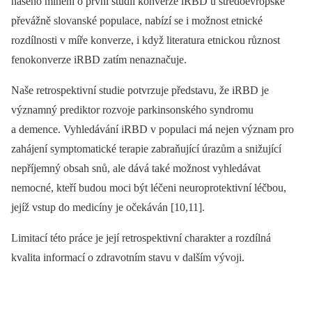
našeho mínění o první studii konverze iRBD u středoevropské
převážně slovanské populace, nabízí se i možnost etnické
rozdílnosti v míře konverze, i když literatura etnickou různost
fenokonverze iRBD zatím nenaznačuje.
Naše retrospektivní studie potvrzuje představu, že iRBD je
významný prediktor rozvoje parkinsonského syndromu
a demence. Vyhledávání iRBD v populaci má nejen význam pro
zahájení symptomatické terapie zabraňující úrazům a snižující
nepříjemný obsah snů, ale dává také možnost vyhledávat
nemocné, kteří budou moci být léčeni neuroprotektivní léčbou,
jejíž vstup do medicíny je očekáván [10,11].
Limitací této práce je její retrospektivní charakter a rozdílná
kvalita informací o zdravotním stavu v dalším vývoji.