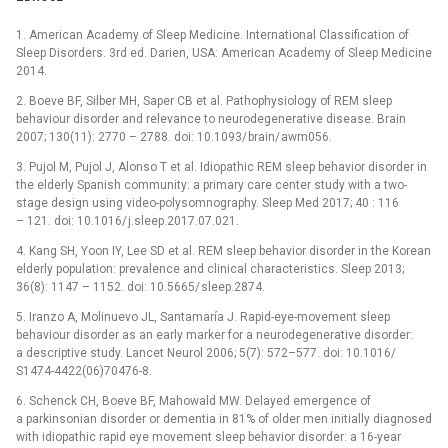
1. American Academy of Sleep Medicine. Internation­al Clas­sification of
Sleep Disorders. 3rd ed. Darien, USA: American Academy of Sleep Medicine
2014.
2. Boeve BF, Silber MH, Saper CB et al. Pathophysiology of REM sleep
behaviour disorder and relevance to neurodegenerative dis­ease. Brain
2007; 130(11): 2770 –⁠ 2788. doi: 10.1093/ brain/ awm056.
3. Pujol M, Pujol J, Alonso T et al. Idiopathic REM sleep behavior disorder in
the elderly Spanish com­munity: a primary care center study with a two-
stage design us­­ing video-polysomnography. Sleep Med 2017; 40 : 116
–⁠ 121. doi: 10.1016/ j.sleep.2017.07.021.
4. Kang SH, Yoon IY, Lee SD et al. REM sleep behavior disorder in the Korean
elderly population: prevalence and clinical characteristics. Sleep 2013;
36(8): 1147 –⁠ 1152. doi: 10.5665/ sleep.2874.
5. Iranzo A, Molinuevo JL, Santamaría J. Rapid-eye-movement sleep
behaviour disorder as an early marker for a neurodegenerative disorder:
a descriptive study. Lancet Neurol 2006; 5(7): 572–577. doi: 10.1016/
S1474-4422(06)70476-8.
6. Schenck CH, Boeve BF, Mahowald MW. Delayed emergence of
a parkinsonian disorder or dementia in 81% of older men initial­ly dia­gnosed
with idiopathic rapid eye movement sleep behavior disorder: a 16-year