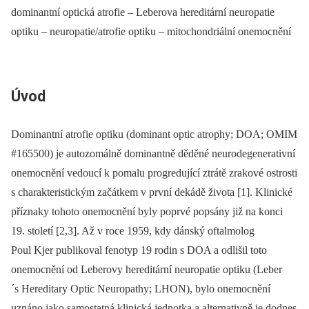
dominantní optická atrofie – Leberova hereditární neuropatie
optiku – neuropatie/atrofie optiku – mitochondriální onemocnění
Úvod
Dominantní atrofie optiku (dominant optic atrophy; DOA; OMIM
#165500) je autozomálně dominantně děděné neurodegenerativní
onemocnění vedoucí k pomalu progredující ztrátě zrakové ostrosti
s charakteristickým začátkem v první dekádě života [1]. Klinické
příznaky tohoto onemocnění byly poprvé popsány již na konci
19. století [2,3]. Až v roce 1959, kdy dánský oftalmolog
Poul Kjer publikoval fenotyp 19 rodin s DOA a odlišil toto
onemocnění od Leberovy hereditární neuropatie optiku (Leber
´s Hereditary Optic Neuropathy; LHON), bylo onemocnění
uznáno jako samostatná klinická jednotka a alternativně je dodnes