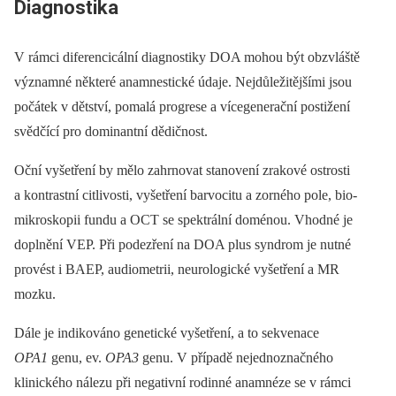
Dia­gnostika
V rámci diferencicální dia­gnostiky DOA mohou být obzvláště
významné ně­kte­ré anamnestické údaje. Nejdůležitějšími jsou
počátek v dětství, pomalá progrese a vícegenerační postižení
svědčící pro dominantní dědičnost.
Oční vyšetření by mělo zahrnovat stanovení zrakové ostrosti
a kontrastní citlivosti, vyšetření barvocitu a zorného pole, bio­
mikroskopii fundu a OCT se spektrální doménou. Vhodné je
doplnění VEP. Při podezření na DOA plus syndrom je nutné
provést i BAEP, audiometrii, neurologické vyšetření a MR
mozku.
Dále je indikováno genetické vyšetření, a to sekvenace
OPA1
genu, ev.
OPA3
genu. V případě nejednoznačného
klinického nálezu při negativní rodin­né anamnéze se v rámci