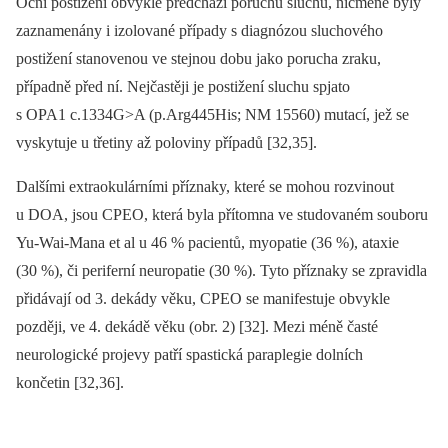
Oční postižení obvykle předchází poruchu sluchu, nicméně byly
zaznamenány i izolované případy s dia­gnózou sluchového
postižení stanovenou ve stejnou dobu jako porucha zraku,
případně před ní. Nejčastěji je postižení sluchu spjato
s OPA1 c.1334G>A (p.Arg445His; NM 15560) mutací, jež se
vyskytuje u třetiny až poloviny případů [32,35].
Dalšími extraokulárními příznaky, které se mohou rozvinout
u DOA, jsou CPEO, která byla přítomna ve studovaném souboru
Yu-Wai-Mana et al u 46 % pa­cientů, myopatie (36 %), ataxie
(30 %), či periferní neuropatie (30 %). Tyto příznaky se zpravidla
přidávají od 3. dekády věku, CPEO se manifestuje obvykle
později, ve 4. dekádě věku (obr. 2) [32]. Mezi méně časté
neurologické projevy patří spastická paraplegie dolních
končetin [32,36].