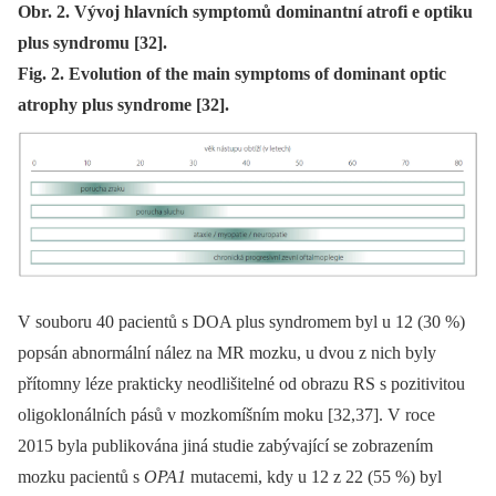
Obr. 2. Vývoj hlavních symptomů dominantní atrofi e optiku
plus syndromu [32].
Fig. 2. Evolution of the main symptoms of dominant optic
atrophy plus syndrome [32].
V souboru 40 pa­cientů s DOA plus syndromem byl u 12 (30 %)
popsán abnormální nález na MR mozku, u dvou z nich byly
přítomny léze prakticky neodlišitelné od obrazu RS s pozitivitou
oligoklonálních pásů v mozkomíšním moku [32,37]. V roce
2015 byla publikována jiná studie zabývající se zobrazením
mozku pa­cientů s
OPA1
mutacemi, kdy u 12 z 22 (55 %) byl