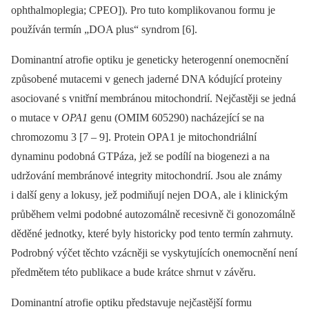
ophthalmoplegia; CPEO]). Pro tuto komplikovanou formu je
používán termín „DOA plus“ syndrom [6].
Dominantní atrofie optiku je geneticky heterogen­ní onemocnění
způsobené mutacemi v genech jaderné DNA kódující proteiny
asociované s vnitřní membránou mitochondrií. Nejčastěji se jedná
o mutace v
OPA1
genu (OMIM 605290) nacházející se na
chromozomu 3 [7 –⁠ 9]. Protein OPA1 je mitochondriální
dynaminu podobná GTPáza, jež se podílí na bio­genezi a na
udržování membránové integrity mitochondrií. Jsou ale známy
i další geny a lokusy, jež podmiňují nejen DOA, ale i klinickým
průběhem velmi podobné autozomálně recesivně či gonozomálně
děděné jednotky, které byly historicky pod tento termín zahrnuty.
Podrobný výčet těchto vzácněji se vyskytujících onemocnění není
předmětem této publikace a bude krátce shrnut v závěru.
Dominantní atrofie optiku představuje nejčastější formu