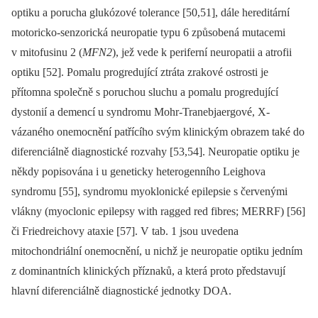
optiku a porucha glukózové tolerance [50,51], dále hereditární
motoricko-senzorická neuropatie typu 6 způsobená mutacemi
v mitofusinu 2 (
MFN2
), jež vede k periferní neuropatii a atrofii
optiku [52]. Pomalu progredující ztráta zrakové ostrosti je
přítomna společně s poruchou sluchu a pomalu progredující
dystonií a demencí u syndromu Mohr-Tranebjaergové, X-
vázaného onemocnění patřícího svým klinickým obrazem také do
diferenciálně dia­gnostické rozvahy [53,54]. Neuropatie optiku je
někdy popisována i u geneticky heterogen­ního Leighova
syndromu [55], syndromu myoklonické epilepsie s červenými
vlákny (myoclonic epilepsy with ragged red fibres; MERRF) [56]
či Friedreichovy ataxie [57]. V tab. 1 jsou uvedena
mitochondriální onemocnění, u nichž je neuropatie optiku jedním
z dominantních klinických příznaků, a která proto představují
hlavní diferenciálně dia­gnostické jednotky DOA.