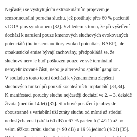
Nejčastěji se vyskytujícím extraokulárním projevem je
senzorineurální porucha sluchu, jež postihuje přes 60 % pa­cientů
s DOA plus syndromem [32]. Vzhledem k tomu, že při vyšetření
dochází k narušení pouze kmenových sluchových evokovaných
potenciálů (brain stem auditory evoked potentials; BAEP), ale
otoakustické emise bývají zachovány, předpokládá se, že
sluchový nerv je buď poškozen pouze ve své terminální
nemyelinizované části, nebo je alterováno spirální ganglion.
V souladu s touto teorií dochází k významnému zlepšení
sluchových funkcí při použití kochleárních implantátů [33,34].
K manifestaci poruchy sluchu nejčastěji dochází ve 2. –⁠ 3. dekádě
života (medián 14 let) [35]. Sluchové postižení je obvykle
oboustran­né s variabilní tíží ztráty sluchu od mírné až střední
nedoslýchavosti (ztráta 60 dB) u 67 % pa­cientů (14/ 21) až po
velmi těžkou ztrátu sluchu (> 90 dB) u 19 % jedinců (4/ 21) [35].