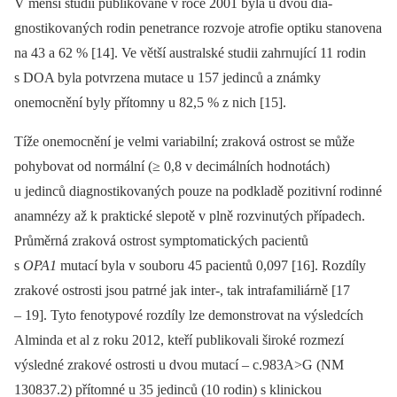
V menší studii publikované v roce 2001 byla u dvou dia­
gnostikovaných rodin penetrance rozvoje atrofie optiku stanovena
na 43 a 62 % [14]. Ve větší australské studii zahrnující 11 rodin
s DOA byla potvrzena mutace u 157 jedinců a známky
onemocnění byly přítomny u 82,5 % z nich [15].
Tíže onemocnění je velmi variabilní; zraková ostrost se může
pohybovat od normální (≥ 0,8 v decimálních hodnotách)
u jedinců dia­gnostikovaných pouze na podkladě pozitivní rodin­né
anamnézy až k praktické slepotě v plně rozvinutých případech.
Průměrná zraková ostrost symp­tomatických pa­cientů
s
OPA1
mutací byla v souboru 45 pa­cientů 0,097 [16]. Rozdíly
zrakové ostrosti jsou patrné jak inter-, tak intrafamiliárně [17
–⁠ 19]. Tyto fenotypové rozdíly lze demonstrovat na výsledcích
Alminda et al z roku 2012, kteří publikovali široké rozmezí
výsledné zrakové ostrosti u dvou mutací –⁠ c.983A>G (NM
130837.2) přítomné u 35 jedinců (10 rodin) s klinickou