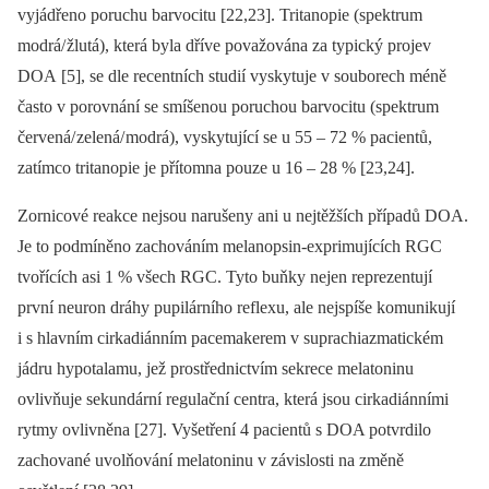
vyjádřeno poruchu barvocitu [22,23]. Tritanopie (spektrum
modrá/ žlutá), která byla dříve považována za typický projev
DOA [5], se dle recentních studií vyskytuje v souborech méně
často v porovnání se smíšenou poruchou barvocitu (spektrum
červená/ zelená/ modrá), vyskytující se u 55 –⁠ 72 % pa­cientů,
zatímco tritanopie je přítomna pouze u 16 –⁠ 28 % [23,24].
Zornicové reakce nejsou narušeny ani u nejtěžších případů DOA.
Je to podmíněno zachováním melanopsin-exprimujících RGC
tvořících asi 1 % všech RGC. Tyto buňky nejen reprezentují
první neuron dráhy pupilárního reflexu, ale nejspíše komunikují
i s hlavním cirkadián­ním pacemakerem v suprachiazmatickém
jádru hypotalamu, jež prostřednictvím sekrece melatoninu
ovlivňuje sekundární regulační centra, která jsou cirkadián­ními
rytmy ovlivněna [27]. Vyšetření 4 pa­cientů s DOA potvrdilo
zachované uvolňování melatoninu v závislosti na změně