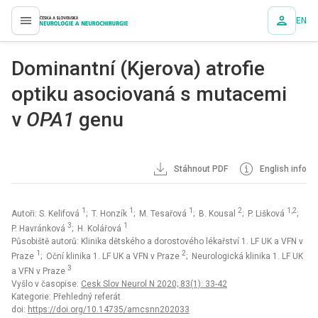
EN
proLékaře.cz
Dominantní (Kjerova) atrofie
optiku asociovaná s mutacemi
v
OPA1
genu
Stáhnout PDF
English info
1
1
1
2
1,2
Autoři: S. Kelifová
; T. Honzík
; M. Tesařová
; B. Kousal
; P. Lišková
;
3
1
P. Havránková
; H. Kolářová
Působiště autorů: Klinika dětského a dorostového lékařství 1. LF UK a VFN v
1
2
Praze
; Oční klinika 1. LF UK a VFN v Praze
; Neurologická klinika 1. LF UK
3
a VFN v Praze
Vyšlo v časopise:
Cesk Slov Neurol N 2020; 83(1): 33-42
Kategorie: Přehledný referát
doi:
https://doi.org/10.14735/amcsnn202033