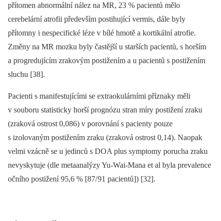
přítomen abnormální nález na MR, 23 % pa­cientů mělo
cerebelární atrofii především postihující vermis, dále byly
přítomny i nespecifické léze v bílé hmotě a kortikální atrofie.
Změny na MR mozku byly častější u starších pa­cientů, s horším
a progredujícím zrakovým postižením a u pa­cientů s postižením
sluchu [38].
Pa­cienti s manifestujícími se extraokulárními příznaky měli
v souboru statisticky horší prognózu stran míry postižení zraku
(zraková ostrost 0,086) v porovnání s pa­cienty pouze
s izolovaným postižením zraku (zraková ostrost 0,14). Naopak
velmi vzácně se u jedinců s DOA plus symp­tomy porucha zraku
nevyskytuje (dle metaanalýzy Yu-Wai-Mana et al byla prevalence
očního postižení 95,6 % [87/ 91 pa­cientů]) [32].