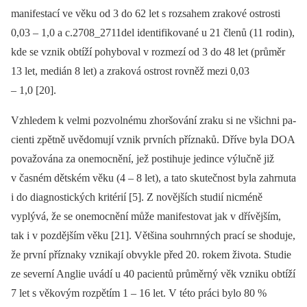
manifestací ve věku od 3 do 62 let s rozsahem zrakové ostrosti
0,03 –⁠ 1,0 a c.2708_2711del identifikované u 21 členů (11 rodin),
kde se vznik obtíží pohyboval v rozmezí od 3 do 48 let (průměr
13 let, medián 8 let) a zraková ostrost rovněž mezi 0,03
–⁠ 1,0 [20].
Vzhledem k velmi pozvolnému zhoršování zraku si ne všichni pa­
cienti zpětně uvědomují vznik prvních příznaků. Dříve byla DOA
považována za onemocnění, jež postihuje jedince výlučně již
v časném dětském věku (4 –⁠ 8 let), a tato skutečnost byla zahrnuta
i do dia­gnostických kritérií [5]. Z novějších studií nicméně
vyplývá, že se onemocnění může manifestovat jak v dřívějším,
tak i v pozdějším věku [21]. Většina souhrn­ných prací se shoduje,
že první příznaky vznikají obvykle před 20. rokem života. Studie
ze severní Anglie uvádí u 40 pa­cientů průměrný věk vzniku obtíží
7 let s věkovým rozpětím 1 –⁠ 16 let. V této práci bylo 80 %