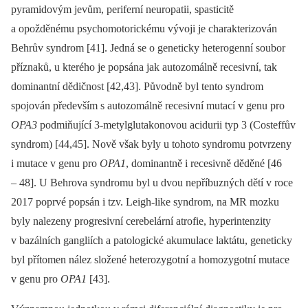
pyramidovým jevům, periferní neuropatii, spasticitě
a opožděnému psychomotorickému vývoji je charakterizován
Behrův syndrom [41]. Jedná se o geneticky heterogen­ní soubor
příznaků, u kterého je popsána jak autozomálně recesivní, tak
dominantní dědičnost [42,43]. Původně byl tento syndrom
spojován především s autozomálně recesivní mutací v genu pro
OPA3
podmiňující 3-metylglutakonovou acidurii typ 3 (Costef­fův
syndrom) [44,45]. Nově však byly u tohoto syndromu potvrzeny
i mutace v genu pro
OPA1
, dominantně i recesivně děděné [46
–⁠ 48]. U Behrova syndromu byl u dvou nepříbuzných dětí v roce
2017 poprvé popsán i tzv. Leigh-like syndrom, na MR mozku
byly nalezeny progresivní cerebelární atrofie, hyperintenzity
v bazálních gangliích a patologické akumulace laktátu, geneticky
byl přítomen nález složené heterozygotní a homozygotní mutace
v genu pro
OPA1
[43].