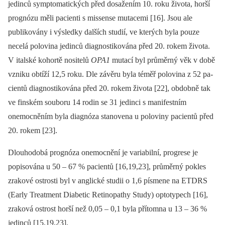
jedinců symp­tomatických před dosažením 10. roku života, horší
prognózu měli pa­cienti s mis­sense mutacemi [16]. Jsou ale
publikovány i výsledky dalších studií, ve kterých byla pouze
necelá polovina jedinců dia­gnostikována před 20. rokem života.
V italské kohortě nositelů
OPA1
mutací byl průměrný věk v době
vzniku obtíží 12,5 roku. Dle závěru byla téměř polovina z 52 pa­
cientů dia­gnostikována před 20. rokem života [22], obdobně tak
ve finském souboru 14 rodin se 31 jedinci s manifestním
onemocněním byla dia­gnóza stanovena u poloviny pa­cientů před
20. rokem [23].
Dlouhodobá prognóza onemocnění je variabilní, progrese je
popisována u 50 –⁠ 67 % pa­cientů [16,19,23], průměrný pokles
zrakové ostrosti byl v anglické studii o 1,6 písmene na ETDRS
(Early Treatment Diabetic Retinopathy Study) optotypech [16],
zraková ostrost horší než 0,05 –⁠ 0,1 byla přítomna u 13 –⁠ 36 %
jedinců [15,19,23].