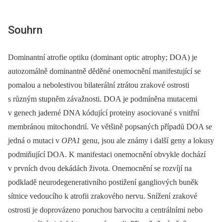
Souhrn
Dominantní atrofie optiku (dominant optic atrophy; DOA) je
autozomálně dominantně děděné onemocnění manifestující se
pomalou a nebolestivou bilaterální ztrátou zrakové ostrosti
s různým stupněm závažnosti. DOA je podmíněna mutacemi
v genech jaderné DNA kódující proteiny asociované s vnitřní
membránou mitochondrií. Ve většině popsaných případů DOA se
jedná o mutaci v
OPA1
genu, jsou ale známy i další geny a lokusy
podmiňující DOA. K manifestaci onemocnění obvykle dochází
v prvních dvou dekádách života. Onemocnění se rozvíjí na
podkladě neurodegenerativního postižení gangliových buněk
sítnice vedoucího k atrofii zrakového nervu. Snížení zrakové
ostrosti je doprovázeno poruchou barvocitu a centrálními nebo