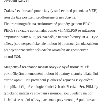
osvětlení [28,29].
Zrakové evokované potenciály (visual evoked potentials; VEP)
jsou dle tíže postižení prodloužené či nevýbavné.
Elektroretinografie na strukturované podněty (pattern ERG;
PERG) vykazuje abnormální poměr vln N95:P50 se sníženou
amplitudou vlny N95, jež naznačuje narušení vrstvy RGC. Tyto
nálezy jsou nespecifické, ale mohou být pomocným ukazatelem
při nejednoznačných výsledcích ostatních dia­gnostických
metod [30].
Magnetická rezonance mozku obvykle bývá normální. Při
pokročilejším onemocnění mohou být patrny známky bilaterální
atrofie optiku. Její provedení je důležité zejména k vyloučení
komplikací či jiné etiologie klinických obtíží (viz níže). Příklady
typického nálezu ve srovnání s normou jsou uvedeny na obr
1. Jedná se o oční nálezy pa­cienta s potvrzenou již publikovanou