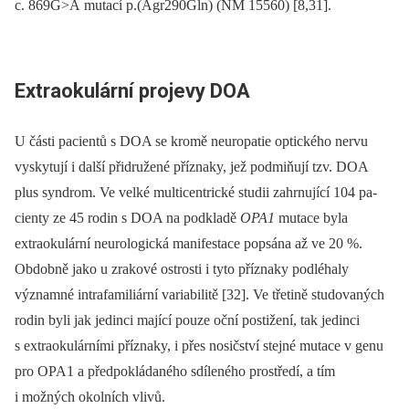
c. 869G>A mutací p.(Agr290Gln) (NM 15560) [8,31].
Extraokulární projevy DOA
U části pa­cientů s DOA se kromě neuropatie optického nervu
vyskytují i další přidružené příznaky, jež podmiňují tzv. DOA
plus syndrom. Ve velké multicentrické studii zahrnující 104 pa­
cienty ze 45 rodin s DOA na podkladě
OPA1
mutace byla
extraokulární neurologická manifestace popsána až ve 20 %.
Obdobně jako u zrakové ostrosti i tyto příznaky podléhaly
významné intrafamiliární variabilitě [32]. Ve třetině studovaných
rodin byli jak jedinci mající pouze oční postižení, tak jedinci
s extraokulárními příznaky, i přes nosičství stejné mutace v genu
pro OPA1 a předpokládaného sdíleného prostředí, a tím
i možných okolních vlivů.