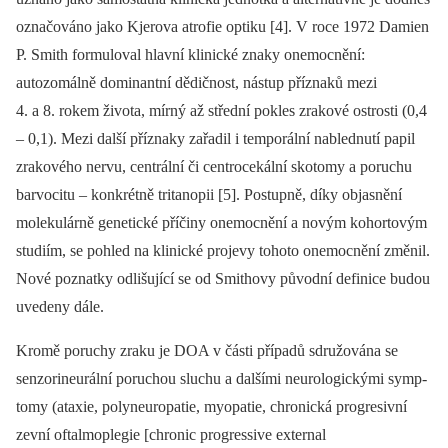
označováno jako Kjerova atrofie optiku [4]. V roce 1972 Damien
P. Smith formuloval hlavní klinické znaky onemocnění:
autozomálně dominantní dědičnost, nástup příznaků mezi
4. a 8. rokem života, mírný až střední pokles zrakové ostrosti (0,4
–⁠ 0,1). Mezi další příznaky zařadil i temporální nablednutí papil
zrakového nervu, centrální či centrocekální skotomy a poruchu
barvocitu –⁠ konkrétně tritanopii [5]. Postupně, díky objasnění
molekulárně genetické příčiny onemocnění a novým kohortovým
studiím, se pohled na klinické projevy tohoto onemocnění změnil.
Nové poznatky odlišující se od Smithovy původní definice budou
uvedeny dále.
Kromě poruchy zraku je DOA v části případů sdružována se
senzorineurální poruchou sluchu a dalšími neurologickými symp­
tomy (ataxie, polyneuropatie, myopatie, chronická progresivní
zevní oftalmoplegie [chronic progressive external