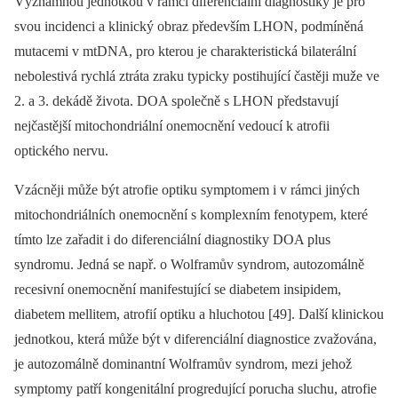
Významnou jednotkou v rámci diferenciální dia­gnostiky je pro
svou incidenci a klinický obraz především LHON, podmíněná
mutacemi v mtDNA, pro kterou je charakteristická bilaterální
nebolestivá rychlá ztráta zraku typicky postihující častěji muže ve
2. a 3. dekádě života. DOA společně s LHON představují
nejčastější mitochondriální onemocnění vedoucí k atrofii
optického nervu.
Vzácněji může být atrofie optiku symp­tomem i v rámci jiných
mitochondriálních onemocnění s komplexním fenotypem, které
tímto lze zařadit i do diferenciální dia­gnostiky DOA plus
syndromu. Jedná se např. o Wolframův syndrom, autozomálně
recesivní onemocnění manifestující se diabetem insipidem,
diabetem mel­litem, atrofií optiku a hluchotou [49]. Další klinickou
jednotkou, která může být v diferenciální dia­gnostice zvažována,
je autozomálně dominantní Wolframův syndrom, mezi jehož
symp­tomy patří kongenitální progredující porucha sluchu, atrofie