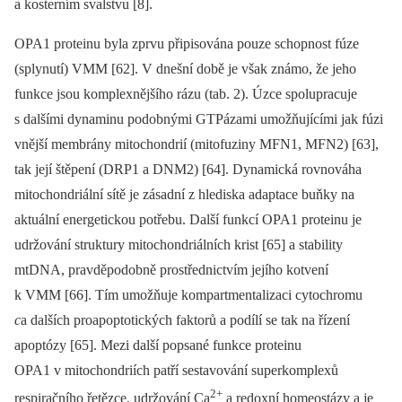
a kosterním svalstvu [8].
OPA1 proteinu byla zprvu připisována pouze schopnost fúze
(splynutí) VMM [62]. V dnešní době je však známo, že jeho
funkce jsou komplexnějšího rázu (tab. 2). Úzce spolupracuje
s dalšími dynaminu podobnými GTPázami umožňujícími jak fúzi
vnější membrány mitochondrií (mitofuziny MFN1, MFN2) [63],
tak její štěpení (DRP1 a DNM2) [64]. Dynamická rovnováha
mitochondriální sítě je zásadní z hlediska adaptace buňky na
aktuální energetickou potřebu. Další funkcí OPA1 proteinu je
udržování struktury mitochondriálních krist [65] a stability
mtDNA, pravděpodobně prostřednictvím jejího kotvení
k VMM [66]. Tím umožňuje kompartmentalizaci cytochromu
c
a dalších proapoptotických faktorů a podílí se tak na řízení
apoptózy [65]. Mezi další popsané funkce proteinu
OPA1 v mitochondriích patří sestavování superkomplexů
2+
respiračního řetězce, udržování Ca
a redoxní homeostázy a je