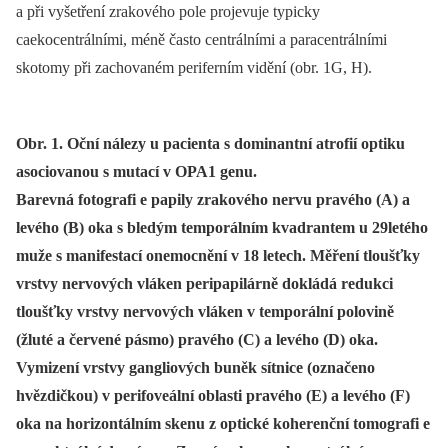
a při vyšetření zrakového pole projevuje typicky
caekocentrálními, méně často centrálními a paracentrálními
skotomy při zachovaném periferním vidění (obr. 1G, H).
Obr. 1. Oční nálezy u pacienta s dominantní atrofií optiku
asociovanou s mutací v OPA1 genu.
Barevná fotografi e papily zrakového nervu pravého (A) a
levého (B) oka s bledým temporálním kvadrantem u 29letého
muže s manifestací onemocnění v 18 letech. Měření tloušťky
vrstvy nervových vláken peripapilárně dokládá redukci
tloušťky vrstvy nervových vláken v temporální polovině
(žluté a červené pásmo) pravého (C) a levého (D) oka.
Vymizení vrstvy gangliových buněk sítnice (označeno
hvězdičkou) v perifoveální oblasti pravého (E) a levého (F)
oka na horizontálním skenu z optické koherenční tomografi e