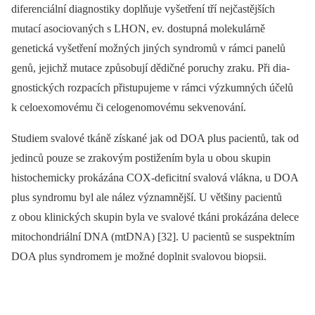
diferenciální dia­gnostiky doplňuje vyšetření tří nejčastějších
mutací asociovaných s LHON, ev. dostupná molekulárně
genetická vyšetření možných jiných syndromů v rámci panelů
genů, jejichž mutace způsobují dědičné poruchy zraku. Při dia­
gnostických rozpacích přistupujeme v rámci výzkumných účelů
k celoexomovému či celogenomovému sekvenování.
Studiem svalové tkáně získané jak od DOA plus pa­cientů, tak od
jedinců pouze se zrakovým postižením byla u obou skupin
histochemicky prokázána COX-deficitní svalová vlákna, u DOA
plus syndromu byl ale nález významnější. U většiny pa­cientů
z obou klinických skupin byla ve svalové tkáni prokázána delece
mitochondriální DNA (mtDNA) [32]. U pa­cientů se suspektním
DOA plus syndromem je možné doplnit svalovou bio­psii.