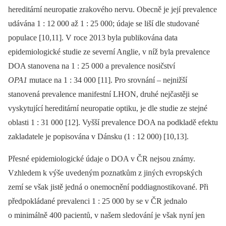
hereditární neuropatie zrakového nervu. Obecně je její prevalence
udávána 1 : 12 000 až 1 : 25 000; údaje se liší dle studované
populace [10,11]. V roce 2013 byla publikována data
epidemiologické studie ze severní Anglie, v níž byla prevalence
DOA stanovena na 1 : 25 000 a prevalence nosičství
OPA1
mutace na 1 : 34 000 [11]. Pro srovnání –⁠ nejnižší
stanovená prevalence manifestní LHON, druhé nejčastěji se
vyskytující hereditární neuropatie optiku, je dle studie ze stejné
oblasti 1 : 31 000 [12]. Vyšší prevalence DOA na podkladě efektu
zakladatele je popisována v Dánsku (1 : 12 000) [10,13].
Přesné epidemiologické údaje o DOA v ČR nejsou známy.
Vzhledem k výše uvedeným poznatkům z jiných evropských
zemí se však jistě jedná o onemocnění poddia­gnostikované. Při
předpokládané prevalenci 1 : 25 000 by se v ČR jednalo
o minimálně 400 pa­cientů, v našem sledování je však nyní jen