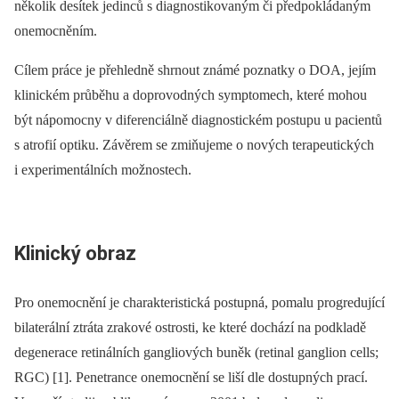
několik desítek jedinců s dia­gnostikovaným či předpokládaným
onemocněním.
Cílem práce je přehledně shrnout známé poznatky o DOA, jejím
klinickém průběhu a doprovodných symp­tomech, které mohou
být nápomocny v diferenciálně dia­gnostickém postupu u pa­cientů
s atrofií optiku. Závěrem se zmiňujeme o nových terapeutických
i experimentálních možnostech.
Klinický obraz
Pro onemocnění je charakteristická postupná, pomalu progredující
bilaterální ztráta zrakové ostrosti, ke které dochází na podkladě
degenerace retinálních gangliových buněk (retinal ganglion cel­ls;
RGC) [1]. Penetrance onemocnění se liší dle dostupných prací.