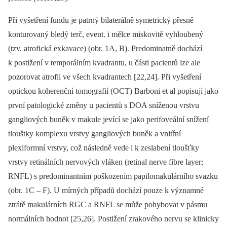
Při vyšetření fundu je patrný bilaterálně symetrický přesně
konturovaný bledý terč, event. i mělce miskovitě vyhloubený
(tzv. atrofická exkavace) (obr. 1A, B). Predominatně dochází
k postižení v temporálním kvadrantu, u části pa­cientů lze ale
pozorovat atrofii ve všech kvadrantech [22,24]. Při vyšetření
optickou koherenční tomografií (OCT) Barboni et al popisují jako
první patologické změny u pa­cientů s DOA sníženou vrstvu
gangliových buněk v makule jevící se jako perifoveální snížení
tlouštky komplexu vrstvy gangliových buněk a vnitřní
plexiformní vrstvy, což následně vede i k zeslabení tloušťky
vrstvy retinálních nervových vláken (retinal nerve fibre layer;
RNFL) s predominantním poškozením papilomakulárního svazku
(obr. 1C –⁠ F). U mírných případů dochází pouze k významné
ztrátě makulárních RGC a RNFL se může pohybovat v pásmu
normálních hodnot [25,26]. Postižení zrakového nervu se klinicky