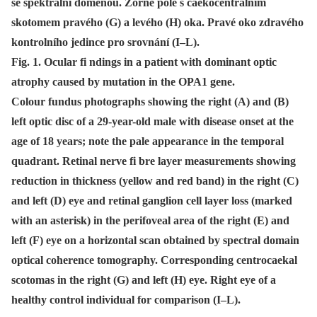
se spektrální doménou. Zorné pole s caekocentrálním
skotomem pravého (G) a levého (H) oka. Pravé oko zdravého
kontrolního jedince pro srovnání (I–L).
Fig. 1. Ocular fi ndings in a patient with dominant optic
atrophy caused by mutation in the OPA1 gene.
Colour fundus photographs showing the right (A) and (B)
left optic disc of a 29-year-old male with disease onset at the
age of 18 years; note the pale appearance in the temporal
quadrant. Retinal nerve fi bre layer measurements showing
reduction in thickness (yellow and red band) in the right (C)
and left (D) eye and retinal ganglion cell layer loss (marked
with an asterisk) in the perifoveal area of the right (E) and
left (F) eye on a horizontal scan obtained by spectral domain
optical coherence tomography. Corresponding centrocaekal
scotomas in the right (G) and left (H) eye. Right eye of a
healthy control individual for comparison (I–L).