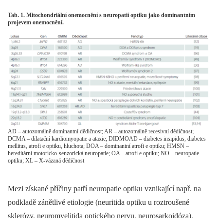
Tab. 1. Mitochondriální onemocnění s neuropatií optiku jako dominantním
projevem onemocnění.
AD – autozomálně dominantní dědičnost; AR – autozomálně recesivní dědičnost;
DCMA – dilatační kardiomyopatie a ataxie; DIDMOAD – diabetes insipidus, diabetes
mellitus, atrofi e optiku, hluchota; DOA – dominantní atrofi e optiku; HMSN –
hereditární motoricko-senzorická neuropatie; OA – atrofi e optiku; NO – neuropatie
optiku; XL – X-vázaná dědičnost
Mezi získané příčiny patří neuropatie optiku vznikající např. na
podkladě zánětlivé etiologie (neuritida optiku u roztroušené
sklerózy, neuromyelitida optického nervu, neurosarkoidóza),