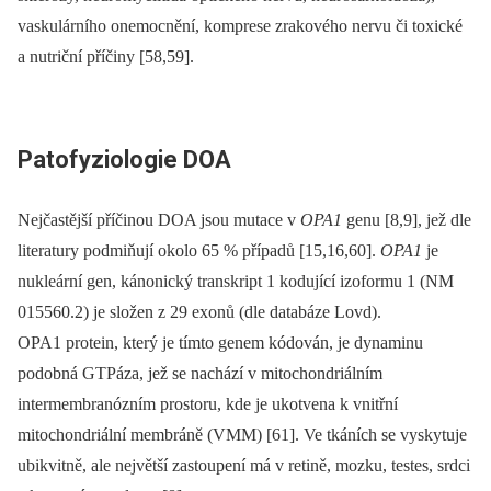
vaskulárního onemocnění, komprese zrakového nervu či toxické
a nutriční příčiny [58,59].
Patofyziologie DOA
Nejčastější příčinou DOA jsou mutace v
OPA1
genu [8,9], jež dle
literatury podmiňují okolo 65 % případů [15,16,60].
OPA1
je
nukleární gen, kánonický transkript 1 kodující izoformu 1 (NM
015560.2) je složen z 29 exonů (dle databáze Lovd).
OPA1 protein, který je tímto genem kódován, je dynaminu
podobná GTPáza, jež se nachází v mitochondriálním
intermembranózním prostoru, kde je ukotvena k vnitřní
mitochondriální membráně (VMM) [61]. Ve tkáních se vyskytuje
ubikvitně, ale největší zastoupení má v retině, mozku, testes, srdci