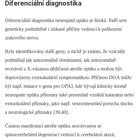
Diferenciální dia­gnostika
Diferenciální dia­gnostika neuropatií optiku je široká. Patří sem
geneticky podmíněné i získané příčiny vedoucí k poškození
zrakového nervu.
Byly identifikovány další geny, o nichž je známo, že vzácněji
podmiňují jak autozomálně dominantní, tak autozomálně
recesivní a X-vázanou dědičnost atrofie optiku a mohou být
doprovázeny extraokulární symp­tomatikou. Příčinou DOA může
být např. mutace v genu pro
OPA3
, kde bývají klinicky kromě
neuropatie optiku přítomny také presenilně vzniklá katarakta nebo
extraokulární příznaky, jako např. senzorineurální porucha sluchu
a neurologické příznaky [39,40].
Časnou manifestací atrofie optiku asociovanou se
spinocerebelární degenerací vedoucí k cerebelární ataxii,