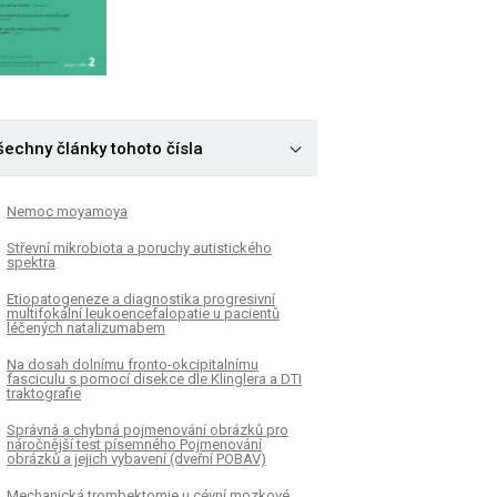
šechny články tohoto čísla
Nemoc moyamoya
Střevní mikrobiota a poruchy autistického
spektra
Etiopatogeneze a diagnostika progresivní
multifokální leukoencefalopatie u pacientů
léčených natalizumabem
Na dosah dolnímu fronto-okcipitalnímu
fasciculu s pomocí disekce dle Klinglera a DTI
traktografie
Správná a chybná pojmenování obrázků pro
náročnější test písemného Pojmenování
obrázků a jejich vybavení (dveřní POBAV)
Mechanická trombektomie u cévní mozkové