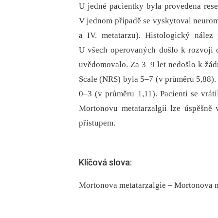
U jedné pacientky byla provedena resek
V jednom případě se vyskytoval neurom v
a IV. metatarzu). Histologický nále
U všech operovaných došlo k rozvoji dy
uvědomovalo. Za 3–9 let nedošlo k žádn
Scale (NRS) byla 5–7 (v průměru 5,88).
0–3 (v průměru 1,11). Pacienti se vráti
Mortonovu metatarzalgii lze úspěšně 
přístupem.
Klíčová slova:
Mortonova metatarzalgie – Mortonova n