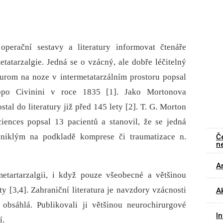
operační sestavy a literatury informovat čtenáře
atarzalgie. Jedná se o vzácný, ale dobře léčitelný
urom na noze v intermetatarzálním prostoru popsal
ippo Civinini v roce 1835 [1]. Jako Mortonova
tal do literatury již před 145 lety [2]. T. G. Morton
iences popsal 13 pacientů a stanovil, že se jedná
niklým na podkladě komprese či traumatizace n.
Č
n
Ar
tartarzalgii, i když pouze všeobecné a většinou
ty [3,4]. Zahraniční literatura je navzdory vzácnosti
Ak
obsáhlá. Publikovali ji většinou neurochirurgové
I
í.