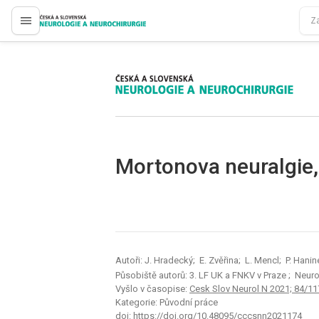
proLékaře.cz
proLékaře.cz
Mortonova neuralgie,
Autoři: J. Hradecký; E. Zvěřina; L. Mencl; P. Hanin
Působiště autorů: 3. LF UK a FNKV v Praze
; Neuro
Vyšlo v časopise:
Cesk Slov Neurol N 2021; 84/11
Kategorie: Původní práce
doi:
https://doi.org/10.48095/cccsnn2021174