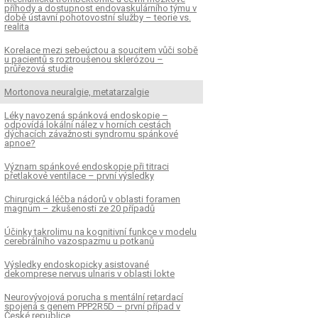
příhody a dostupnost endovaskulárního týmu v
době ústavní pohotovostní služby – teorie vs.
realita
Korelace mezi sebeúctou a soucitem vůči sobě
u pacientů s roztroušenou sklerózou –
průřezová studie
Mortonova neuralgie, metatarzalgie
Léky navozená spánková endoskopie –
odpovídá lokální nález v horních cestách
dýchacích závažnosti syndromu spánkové
apnoe?
Význam spánkové endoskopie při titraci
přetlakové ventilace – první výsledky
Chirurgická léčba nádorů v oblasti foramen
magnum – zkušenosti ze 20 případů
Účinky takrolimu na kognitivní funkce v modelu
cerebrálního vazospazmu u potkanů
Výsledky endoskopicky asistované
dekomprese nervus ulnaris v oblasti lokte
Neurovývojová porucha s mentální retardací
spojená s genem PPP2R5D – první případ v
České republice