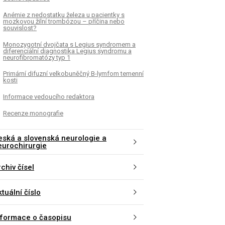
Anémie z nedostatku železa u pacientky s
mozkovou žilní trombózou – příčina nebo
souvislost?
Monozygotní dvojčata s Legius syndromem a
diferenciální diagnostika Legius syndromu a
neurofibromatózy typ 1
Primární difuzní velkobuněčný B-lymfom temenní
kosti
Informace vedoucího redaktora
Recenze monografie
eská a slovenská neurologie a
eurochirurgie
chiv čísel
tuální číslo
nformace o časopisu