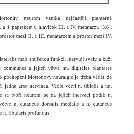
tonův neurom vzniká nejčastěji plantárně
 a 4. paprskem u hlaviček III. a IV. metatarzu [3,6].
prostor mezi II. a III. metatarzem a prostor mezi IV.
 lateralis mají smíšenou funkci, inervují svaly a kůži
es communes a jejich větve nn. digitales plantares
ro pochopení Mortonovy neuralgie je třeba vědět, že
í jedna area nervinea. Vedle větví n. tibialis a nn.
é se tvoří neurom, se na jejich inervaci podílí n.
í větve n. cutaneus dorsalis medialis a n. cutaneus
o n. fibularis profundus.