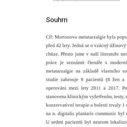
Souhrn
Cíl:
Mortonova metatarzalgie byla popsá
před 42 lety. Jedná se o vzácný úžinov
chůze. Přesto jsme v naší literatuře 
práce je seznámit čtenáře s modern
metatarzalgie na základě vlastního s
studie zahrnuje 9 pacientů (8 žen a
operováni mezi lety 2011 a 2017. Po
stanovena klinickým vyšetřením, testy, 
konzervativní terapie a bolesti trvaly 
na n. digitalis plantaris communis byl
U sedmi pacientů byl neurom lokalizov