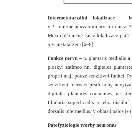
Intermetatarzální lokalizace
–⁠ Mor
v 3. intermetatarzálním prostoru mezi 3.
Mezi další méně časté lokalizace patří 
a V. metatarzem [6–8].
Funkce nervu
–⁠ n. plantaris medialis a
plosky, zatímco nn. digitales plantar
proprii mají pouze senzitivní funkci. P
senzitivní inervaci prstů nohy nevytvář
digitales plantares communes, na kter
fibularis superficialis a jeho distáln
dorsalis intermedius. V oblasti palce je t
Patofyziologie tvorby neuromu