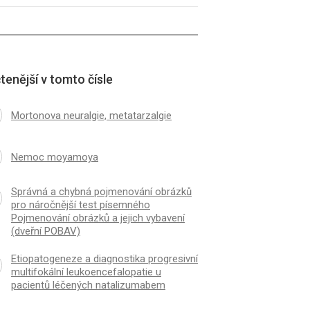
tenější v tomto čísle
Mortonova neuralgie, metatarzalgie
Nemoc moyamoya
Správná a chybná pojmenování obrázků
pro náročnější test písemného
Pojmenování obrázků a jejich vybavení
(dveřní POBAV)
Etiopatogeneze a diagnostika progresivní
multifokální leukoencefalopatie u
pacientů léčených natalizumabem