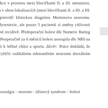
ce v prostoru mezi hlavičkami II. a III. metatarzu.
 obou lokalizacích (mezi hlavičkami II. a III. a III.
z potvrdil klinickou diagnózu Mortonova neuromu.
sestezie, ale pouze 5 pacientů si změny citlivosti
é recidivě. Předoperační bolest dle Numeric Rating
 Pooperačně za 6 měsíců bolest ustoupila dle NRS na
li k běžné chůzi a sportu
. Závěr:
Práce dokládá, že
vyléčit radikálním odstraněním neuromu dorzálním
euralgia – neurom – úžinový syndrom – bolest