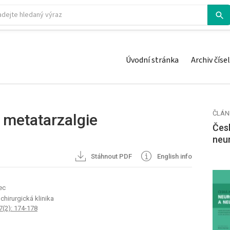
Úvodní stránka
Archiv čísel
ČLÁN
 metatarzalgie
Česk
neu
Stáhnout PDF
English info
ec
chirurgická klinika
7(2): 174-178