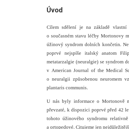
Úvod
Cílem sdělení je na základě vlastní 
o současném stavu léčby Mortonovy met
úžinový syndrom dolních končetin. Ne
poprvé nejspíše italský anatom Fil
metatarzalgie (neuralgie) se syndrom dos
v American Journal of the Medical Sc
o neuralgii způsobenou neuromem vz
plantaris communis.
U nás byly informace o Mortonově me
převzaté, k dispozici poprvé před 42 le
tohoto úžinového syndromu relativně 
a ortopedové. Citujeme jen nejdůležitějš