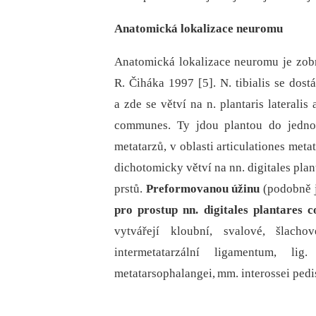
Anatomická lokalizace neuromu
Anatomická lokalizace neuromu je zob
R. Čiháka 1997 [5]. N. tibialis se dost
a zde se větví na n. plantaris lateralis 
communes. Ty jdou plantou do jednotl
metatarzů, v oblasti articulationes met
dichotomicky větví na nn. digitales plan
prstů.
Preformovanou úžinu
(podobně j
pro prostup nn. digitales plantares
vytvářejí kloubní, svalové, šlachov
intermetatarzální ligamentum, lig
metatarsophalangei, mm. interossei pedis