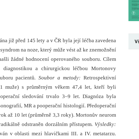
na již před 145 lety a v ČR byla její léčba zavedena
V
ý syndrom na noze, který může vést až ke znemožnění
nenašli žádné hodnocení operovaného souboru. Cílem
í diagnostikou a chirurgickou léčbou Mortonovy
ouboru pacientů
. Soubor a metody:
Retrospektivní
 1 muže) s průměrným věkem 47,4 let, kteří byli
operační sledování trvalo 3–9 let. Diagnóza byla
sonografií, MR a pooperační histologií. Předoperační
1 rok až 10 let (průměrně 3,3 roky). Mortonův neurom
 radikálně odstraněn dorzálním přístupem
. Výsledky:
án v oblasti mezi hlavičkami III. a IV. metatarzu.