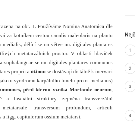
razena na obr. 1. Používáme Nomina Anatomica dle
Nejč
ává za kotníkem cestou canalis maleolaris na plantu
a medialis, dělící se na větve nn. digitales plantares
ivých metatarzálních prostor. V oblasti hlaviček
atarsophalangeae se nn. digitales plantares communes
tares proprii a
úžinou
se dostávají distálně k inervaci
ako u syndromu karpálního tunelu pro n. medianus)
 com­munes, před kterou vzniká Mortonův neurom
,
é a fasciální struktury, zejména transverzální
. metatarsale transversum profundum, articuli
 a ligg. capitulorum ossium metatarsi.