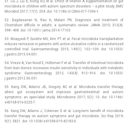
51. Liu J, Liu X, Xiong XQ et al. Effect of vitamin A supplementation on gut
microbio­ta in children with autism spectrum disorders –⁠ a pilot study. BMC
Microbio­l 2017; 17(1): 204. doi: 10.1186/ s12866-017-1096-1.
52. Bagdasarian N, Rao K, Malani PN. Dia­gnosis and treatment of
Clostrid
iu
m
difficile in adults: a systematic review. JAMA 2015; 313(4):
398–408. doi: 10.1001/ jama.2014.17103.
53. Moayyedi P, Surette MG, Kim PT et al. Fecal microbio­ta transplantation
induces remission in patients with active ulcerative colitis in a randomized
controlled trial. Gastroenterology 2015; 149(1): 102–109. doi: 10.1053/
j.gastro.2015.04.001.
54. Vrieze A, Van Nood E, Holleman F et al. Transfer of intestinal microbio­ta
from lean donors increases insulin sensitivity in individuals with metabolic
syndrome. Gastroenterology 2012; 143(4): 913–916. doi: 10.1053/
j.gastro.2012.06.031.
55. Kang DW, Adams JB, Gregory AC et al. Microbio­ta transfer therapy
alters gut ecosystem and improves gastrointestinal and autism
symptoms: an open-label study. Microbio­me 2017; 5(1): 10. doi: 10.1186/
s40168-016-0225-7.
56. Kang DW, Adams J, Coleman D et al. Long-term benefit of microbio­ta
transfer therapy on autism symptoms and gut microbio­ta. Sci Rep 2019;
9(1): 5821. doi: 10.1038/ s41598-019-42183-0.