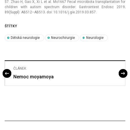
57. Zhao H, Gao X, Xi L et al. Mo1667 Fecal microbio­ta transplantation for
children with autism spectrum disorder. Gastrointest Endosc 2019;
89(Suppl): AB512–AB513. doi: 10.1016/ j.gie.2019.03.857.
ŠTÍTKY
Dětská neurologie
Neurochirurgie
Neurologie
ČLÁNEK
Nemoc moyamoya