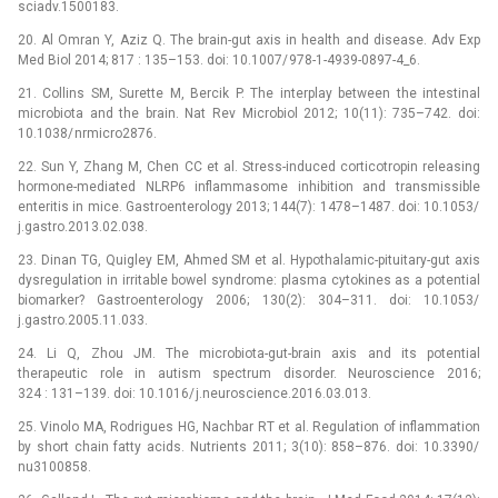
sciadv.1500183.
20. Al Omran Y, Aziz Q. The brain-gut axis in health and disease. Adv Exp
Med Biol 2014; 817 : 135–153. doi: 10.1007/ 978-1-4939-0897-4_6.
21. Collins SM, Surette M, Bercik P. The interplay between the intestinal
microbio­ta and the brain. Nat Rev Microbio­l 2012; 10(11): 735–742. doi:
10.1038/ nrmicro2876.
22. Sun Y, Zhang M, Chen CC et al. Stress-induced corticotropin releasing
hormone-mediated NLRP6 inflammasome inhibition and transmissible
enteritis in mice. Gastroenterology 2013; 144(7): 1478–1487. doi: 10.1053/
j.gastro.2013.02.038.
23. Dinan TG, Quigley EM, Ahmed SM et al. Hypothalamic-pituitary-gut axis
dysregulation in irritable bowel syndrome: plasma cytokines as a potential
bio­marker? Gastroenterology 2006; 130(2): 304–311. doi: 10.1053/
j.gastro.2005.11.033.
24. Li Q, Zhou JM. The microbio­ta-gut-brain axis and its potential
therapeutic role in autism spectrum disorder. Neuroscience 2016;
324 : 131–139. doi: 10.1016/ j.neuroscience.2016.03.013.
25. Vinolo MA, Rodrigues HG, Nachbar RT et al. Regulation of inflammation
by short chain fatty acids. Nutrients 2011; 3(10): 858–876. doi: 10.3390/
nu3100858.