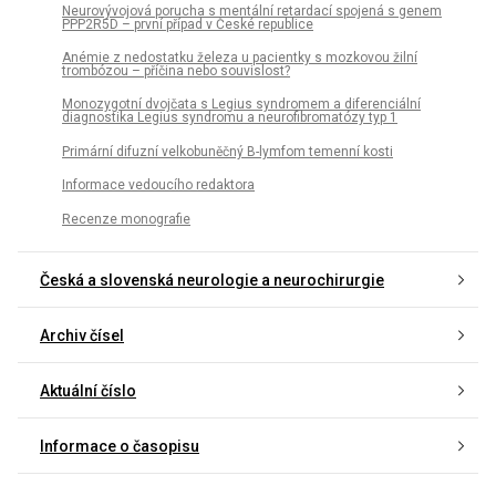
Neurovývojová porucha s mentální retardací spojená s genem
PPP2R5D – první případ v České republice
Anémie z nedostatku železa u pacientky s mozkovou žilní
trombózou – příčina nebo souvislost?
Monozygotní dvojčata s Legius syndromem a diferenciální
diagnostika Legius syndromu a neurofibromatózy typ 1
Primární difuzní velkobuněčný B-lymfom temenní kosti
Informace vedoucího redaktora
Recenze monografie
Česká a slovenská neurologie a neurochirurgie
Archiv čísel
Aktuální číslo
Informace o časopisu