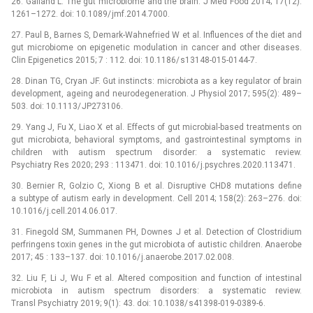
26. Galland L. The gut microbio­me and the brain. J Med Food 2014; 17(12):
1261–1272. doi: 10.1089/ jmf.2014.7000.
27. Paul B, Barnes S, Demark-Wahnefried W et al. Influences of the diet and
gut microbio­me on epigenetic modulation in cancer and other diseases.
Clin Epigenetics 2015; 7 : 112. doi: 10.1186/ s13148-015-0144-7.
28. Dinan TG, Cryan JF. Gut instincts: microbio­ta as a key regulator of brain
development, ageing and neurodegeneration. J Physiol 2017; 595(2): 489–
503. doi: 10.1113/ JP273106.
29. Yang J, Fu X, Liao X et al. Effects of gut microbial-based treatments on
gut microbio­ta, behavioral symptoms, and gastrointestinal symptoms in
children with autism spectrum disorder: a systematic review.
Psychiatry Res 2020; 293 : 113471. doi: 10.1016/ j.psychres.2020.113471.
30. Bernier R, Golzio C, Xiong B et al. Disruptive CHD8 mutations define
a subtype of autism early in development. Cell 2014; 158(2): 263–276. doi:
10.1016/ j.cell.2014.06.017.
31. Finegold SM, Summanen PH, Downes J et al. Detection of Clostridium
perfringens toxin genes in the gut microbio­ta of autistic children. Anaerobe
2017; 45 : 133–137. doi: 10.1016/ j.anaerobe.2017.02.008.
32. Liu F, Li J, Wu F et al. Altered composition and function of intestinal
microbio­ta in autism spectrum disorders: a systematic review.
Transl Psychiatry 2019; 9(1): 43. doi: 10.1038/ s41398-019-0389-6.