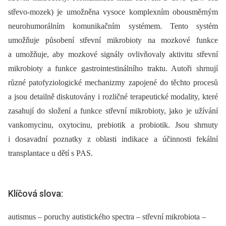
střevo-mozek) je umožněna vysoce komplexním obousměrným
neurohumorálním komunikačním systémem. Tento systém
umožňuje působení střevní mikrobioty na mozkové funkce
a umožňuje, aby mozkové signály ovlivňovaly aktivitu střevní
mikrobioty a funkce gastrointestinálního traktu. Autoři shrnují
různé patofyziologické mechanizmy zapojené do těchto procesů
a jsou detailně diskutovány i rozličné terapeutické modality, které
zasahují do složení a funkce střevní mikrobioty, jako je užívání
vankomycinu, oxytocinu, prebiotik a probiotik. Jsou shrnuty
i dosavadní poznatky z oblasti indikace a účinnosti fekální
transplantace u dětí s PAS.
Klíčová slova:
autismus – poruchy autistického spectra – střevní mikrobiota –