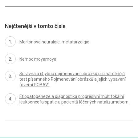
Nejčtenější v tomto čísle
Mortonova neuralgie, metatarzalgie
Nemoc moyamoya
Správná a chybná pojmenování obrázků pro náročnější
test písemného Pojmenování obrázků a jejich vybavení
(dveřní POBAV)
Etiopatogeneze a diagnostika progresivní multifokální
leukoencefalopatie u pacientů léčených natalizumabem