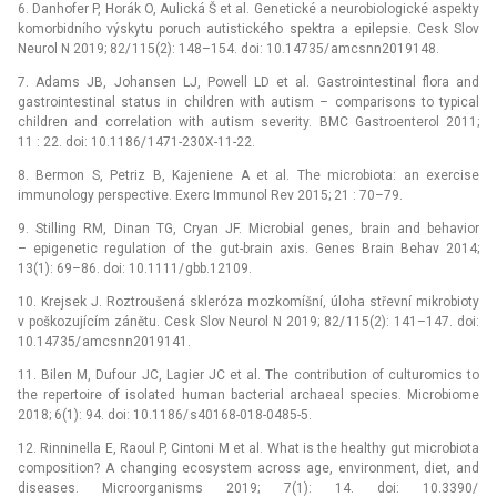
6. Danhofer P, Horák O, Aulická Š et al. Genetické a neuro­bio­logické aspekty
komorbidního výskytu poruch autistického spektra a epilepsie. Cesk Slov
Neurol N 2019; 82/ 115(2): 148–154. doi: 10.14735/ amcsnn2019148.
7. Adams JB, Johansen LJ, Powell LD et al. Gastrointestinal flora and
gastrointestinal status in children with autism –⁠ comparisons to typical
children and correlation with autism severity. BMC Gastroenterol 2011;
11 : 22. doi: 10.1186/ 1471-230X-11-22.
8. Bermon S, Petriz B, Kajeniene A et al. The microbio­ta: an exercise
immunology perspective. Exerc Immunol Rev 2015; 21 : 70–79.
9. Stilling RM, Dinan TG, Cryan JF. Microbial genes, brain and behavior
–⁠ epigenetic regulation of the gut-brain axis. Genes Brain Behav 2014;
13(1): 69–86. doi: 10.1111/ gbb.12109.
10. Krejsek J. Roztroušená skleróza mozkomíšní, úloha střevní mikrobio­ty
v poškozujícím zánětu. Cesk Slov Neurol N 2019; 82/ 115(2): 141–147. doi:
10.14735/ amcsnn2019141.
11. Bilen M, Dufour JC, Lagier JC et al. The contribution of culturomics to
the repertoire of isolated human bacterial archaeal species. Microbio­me
2018; 6(1): 94. doi: 10.1186/ s40168-018-0485-5.
12. Rinninella E, Raoul P, Cintoni M et al. What is the healthy gut microbio­ta
composition? A changing ecosystem across age, environment, diet, and
diseases. Microorganisms 2019; 7(1): 14. doi: 10.3390/