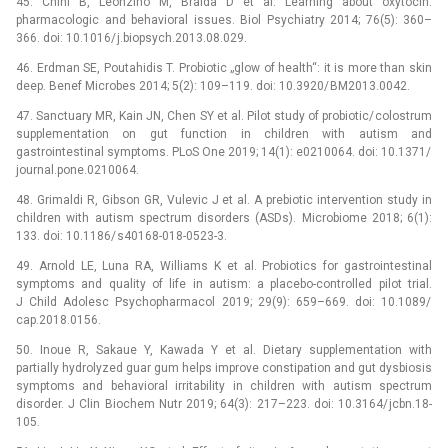
45. Chini B, Leonzino M, Braida D et al. Learning about oxytocin:
pharmacologic and behavioral issues. Biol Psychiatry 2014; 76(5): 360–
366. doi: 10.1016/ j.bio­psych.2013.08.029.
46. Erdman SE, Poutahidis T. Probio­tic „glow of health“: it is more than skin
deep. Benef Microbes 2014; 5(2): 109–119. doi: 10.3920/ BM2013.0042.
47. Sanctuary MR, Kain JN, Chen SY et al. Pilot study of probio­tic/ colostrum
supplementation on gut function in children with autism and
gastrointestinal symptoms. PLoS One 2019; 14(1): e0210064. doi: 10.1371/
journal.pone.0210064.
48. Grimaldi R, Gibson GR, Vulevic J et al. A prebio­tic intervention study in
children with autism spectrum disorders (ASDs). Microbio­me 2018; 6(1):
133. doi: 10.1186/ s40168-018-0523-3.
49. Arnold LE, Luna RA, Williams K et al. Probio­tics for gastrointestinal
symptoms and quality of life in autism: a placebo-controlled pilot trial.
J Child Adolesc Psychopharmacol 2019; 29(9): 659–669. doi: 10.1089/
cap.2018.0156.
50. Inoue R, Sakaue Y, Kawada Y et al. Dietary supplementation with
partially hydrolyzed guar gum helps improve constipation and gut dysbio­sis
symptoms and behavioral irritability in children with autism spectrum
disorder. J Clin Biochem Nutr 2019; 64(3): 217–223. doi: 10.3164/ jcbn.18-
105.