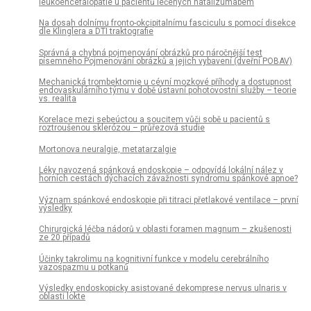
leukoencefalopatie u pacientů léčených natalizumabem
Na dosah dolnímu fronto-okcipitalnímu fasciculu s pomocí disekce
dle Klinglera a DTI traktografie
Správná a chybná pojmenování obrázků pro náročnější test
písemného Pojmenování obrázků a jejich vybavení (dveřní POBAV)
Mechanická trombektomie u cévní mozkové příhody a dostupnost
endovaskulárního týmu v době ústavní pohotovostní služby – teorie
vs. realita
Korelace mezi sebeúctou a soucitem vůči sobě u pacientů s
roztroušenou sklerózou – průřezová studie
Mortonova neuralgie, metatarzalgie
Léky navozená spánková endoskopie – odpovídá lokální nález v
horních cestách dýchacích závažnosti syndromu spánkové apnoe?
Význam spánkové endoskopie při titraci přetlakové ventilace – první
výsledky
Chirurgická léčba nádorů v oblasti foramen magnum – zkušenosti
ze 20 případů
Účinky takrolimu na kognitivní funkce v modelu cerebrálního
vazospazmu u potkanů
Výsledky endoskopicky asistované dekomprese nervus ulnaris v
oblasti lokte