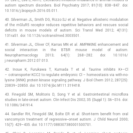
autism spectrum disorders. Biol Psychiatry 2017; 81(10): 838–847. doi:
10.1016/ j.bio­psych.2016.05.011.
40. Silverman JL, Smith DG, Rizzo SJ et al. Negative allosteric modulation
of the mGluR5 receptor reduces repetitive behaviors and rescues social
deficits in mouse models of autism. Sci Transl Med 2012; 4(131):
131ra51. doi: 10.1126/ scitranslmed.3003501.
41. Silverman JL, Oliver CF, Karras MN et al. AMPAKINE enhancement and
social interaction in the BTBR mouse model of autism.
Neuropharmacology 2013; 64(1): 268–282. doi: 10.1016/
j.neuropharm.2012.07.013.
42. Inoue K, Furukawa T, Kumada T et al. Taurine inhibits K+–Cl
–⁠ cotransporter KCC2 to regulate embryonic Cl –⁠ homeostasis via with-no-
lysine (WNK) protein kinase signaling pathway. J Biol Chem 2012; 287(25):
20839–20850. doi: 10.1074/ jbc.M111.319418.
43. Finegold SM, Molitoris D, Song Y et al. Gastrointestinal microflora
studies in late-onset autism. Clin Infect Dis 2002; 35 (Suppl 1): S6–S16. doi:
10.1086/ 341914.
44. Sandler RH, Finegold SM, Bolte ER et al. Short-term benefit from oral
vancomycin treatment of regressive--onset autism. J Child Neurol 2000;
15(7): 429–435. doi: 10.1177/ 088307380001500701.