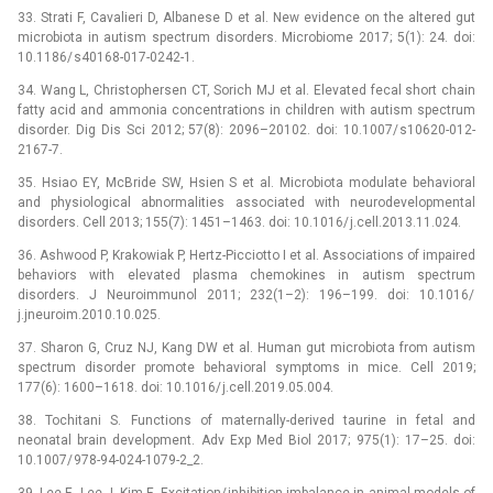
33. Strati F, Cavalieri D, Albanese D et al. New evidence on the altered gut
microbio­ta in autism spectrum disorders. Microbio­me 2017; 5(1): 24. doi:
10.1186/ s40168-017-0242-1.
34. Wang L, Christophersen CT, Sorich MJ et al. Elevated fecal short chain
fatty acid and ammonia concentrations in children with autism spectrum
disorder. Dig Dis Sci 2012; 57(8): 2096–20102. doi: 10.1007/ s10620-012-
2167-7.
35. Hsiao EY, McBride SW, Hsien S et al. Microbio­ta modulate behavioral
and physiological abnormalities associated with neurodevelopmental
disorders. Cell 2013; 155(7): 1451–1463. doi: 10.1016/ j.cell.2013.11.024.
36. Ashwood P, Krakowiak P, Hertz-Picciotto I et al. Associations of impaired
behaviors with elevated plasma chemokines in autism spectrum
disorders. J Neuroimmunol 2011; 232(1–2): 196–199. doi: 10.1016/
j.jneuroim.2010.10.025.
37. Sharon G, Cruz NJ, Kang DW et al. Human gut microbio­ta from autism
spectrum disorder promote behavioral symptoms in mice. Cell 2019;
177(6): 1600–1618. doi: 10.1016/ j.cell.2019.05.004.
38. Tochitani S. Functions of maternally-derived taurine in fetal and
neonatal brain development. Adv Exp Med Biol 2017; 975(1): 17–25. doi:
10.1007/ 978-94-024-1079-2_2.
39. Lee E, Lee J, Kim E. Excitation/ inhibition imbalance in animal models of