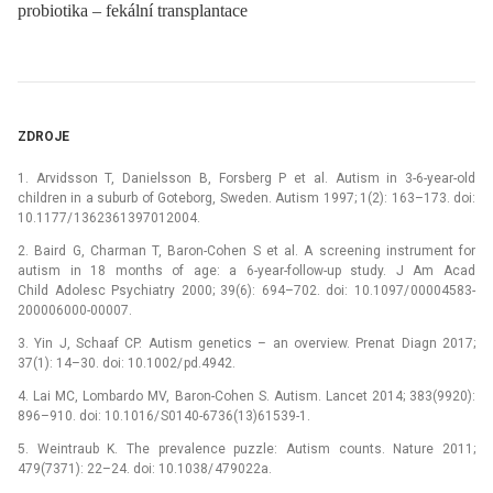
probiotika – fekální transplantace
ZDROJE
1. Arvidsson T, Danielsson B, Forsberg P et al. Autism in 3-6-year-old
children in a suburb of Goteborg, Sweden. Autism 1997; 1(2): 163–173. doi:
10.1177/ 1362361397012004.
2. Baird G, Charman T, Baron-Cohen S et al. A screening instrument for
autism in 18 months of age: a 6-year-follow-up study. J Am Acad
Child Adolesc Psychiatry 2000; 39(6): 694–702. doi: 10.1097/ 00004583-
200006000-00007.
3. Yin J, Schaaf CP. Autism genetics –⁠ an overview. Prenat Dia­gn 2017;
37(1): 14–30. doi: 10.1002/ pd.4942.
4. Lai MC, Lombardo MV, Baron-Cohen S. Autism. Lancet 2014; 383(9920):
896–910. doi: 10.1016/ S0140-6736(13)61539-1.
5. Weintraub K. The prevalence puzzle: Autism counts. Nature 2011;
479(7371): 22–24. doi: 10.1038/ 479022a.