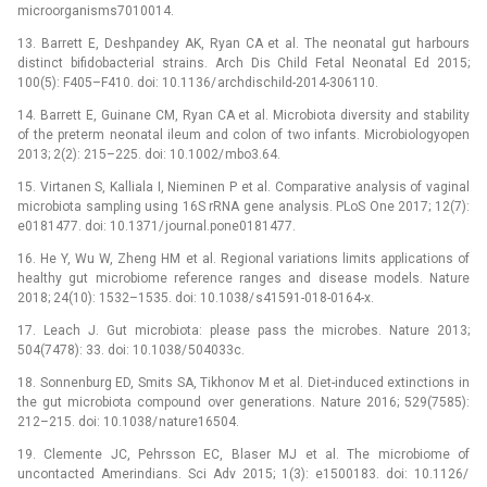
microorganisms7010014.
13. Barrett E, Deshpandey AK, Ryan CA et al. The neonatal gut harbours
distinct bifidobacterial strains. Arch Dis Child Fetal Neonatal Ed 2015;
100(5): F405–F410. doi: 10.1136/ archdischild-2014-306110.
14. Barrett E, Guinane CM, Ryan CA et al. Microbio­ta diversity and stability
of the preterm neonatal ileum and colon of two infants. Microbio­logyopen
2013; 2(2): 215–225. doi: 10.1002/ mbo3.64.
15. Virtanen S, Kalliala I, Nieminen P et al. Comparative analysis of vaginal
microbio­ta sampling using 16S rRNA gene analysis. PLoS One 2017; 12(7):
e0181477. doi: 10.1371/ journal.pone0181477.
16. He Y, Wu W, Zheng HM et al. Regional variations limits applications of
healthy gut microbio­me reference ranges and disease models. Nature
2018; 24(10): 1532–1535. doi: 10.1038/ s41591-018-0164-x.
17. Leach J. Gut microbio­ta: please pass the microbes. Nature 2013;
504(7478): 33. doi: 10.1038/ 504033c.
18. Sonnenburg ED, Smits SA, Tikhonov M et al. Diet-induced extinctions in
the gut microbio­ta compound over generations. Nature 2016; 529(7585):
212–215. doi: 10.1038/ nature16504.
19. Clemente JC, Pehrsson EC, Blaser MJ et al. The microbio­me of
uncontacted Amerindians. Sci Adv 2015; 1(3): e1500183. doi: 10.1126/