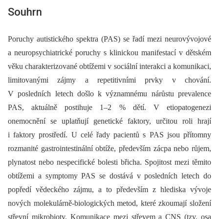
Souhrn
Poruchy autistického spektra (PAS) se řadí mezi neurovývojové
a neuropsychiatrické poruchy s klinickou manifestací v dětském
věku charakterizované obtížemi v sociální interakci a komunikaci,
limitovanými zájmy a repetitivními prvky v chování.
V posledních letech došlo k významnému nárůstu prevalence
PAS, aktuálně postihuje 1–2 % dětí. V etiopatogenezi
onemocnění se uplatňují genetické faktory, určitou roli hrají
i faktory prostředí. U celé řady pacientů s PAS jsou přítomny
rozmanité gastrointestinální obtíže, především zácpa nebo růjem,
plynatost nebo nespecifické bolesti břicha. Spojitost mezi těmito
obtížemi a symptomy PAS se dostává v posledních letech do
popředí vědeckého zájmu, a to především z hlediska vývoje
nových molekulárně-biologických metod, které zkoumají složení
střevní mikrobioty. Komunikace mezi střevem a CNS (tzv. osa