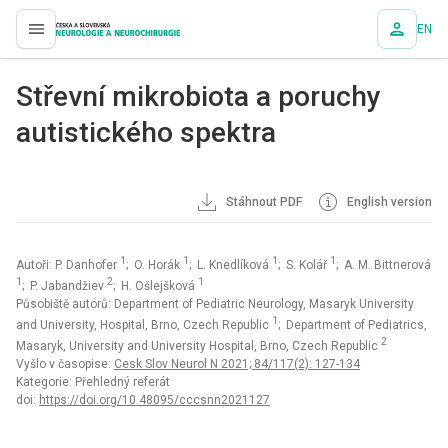
EN
proLékaře.cz
Střevní mikrobiota a poruchy
autistického spektra
Stáhnout PDF
English version
1
1
1
1
Autoři: P. Danhofer
; O. Horák
; L. Knedlíková
; S. Kolář
; A. M. Bittnerová
1
2
1
; P. Jabandžiev
; H. Ošlejšková
Působiště autorů: Department of Pediatric Neurology, Masaryk University
1
and University, Hospital, Brno, Czech Republic
; Department of Pediatrics,
2
Masaryk, University and University Hospital, Brno, Czech Republic
Vyšlo v časopise:
Cesk Slov Neurol N 2021; 84/117(2): 127-134
Kategorie: Přehledný referát
doi:
https://doi.org/10.48095/cccsnn2021127