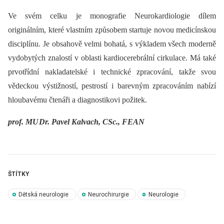
Ve svém celku je monografie Neurokardiologie dílem
originálním, které vlastním způsobem startuje novou medicínskou
disciplínu. Je obsahově velmi bohatá, s výkladem všech moderně
vydobytých znalostí v oblasti kardiocerebrální cirkulace. Má také
prvotřídní nakladatelské i technické zpracování, takže svou
vědeckou výstižností, pestrostí i barevným zpracováním nabízí
hloubavému čtenáři a dia­gnostikovi požitek.
prof. MU
Dr. Pavel Kalvach, CSc., FEAN
ŠTÍTKY
Dětská neurologie
Neurochirurgie
Neurologie