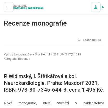
EN
proLékaře.cz
Recenze monografie
Stáhnout PDF
Vyšlo v časopise:
Cesk Slov Neurol N 2021; 84/117(2): 218
Kategorie: Recenze
P. Widimský, I. Štětkářová a kol.
Neurokardiologie. Praha: Maxdorf 2021,
ISBN: 978-80-7345-644-3, cena 1 495 Kč.
Nová monografie, která vychází v nakladatelství