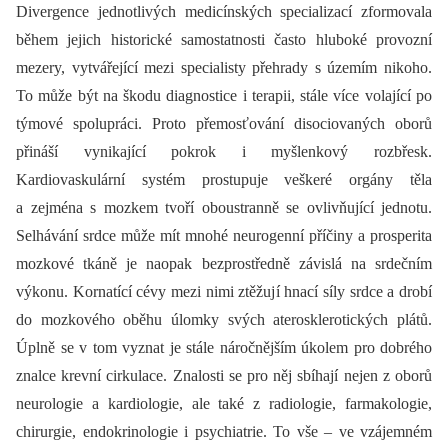
Divergence jednotlivých medicínských specializací zformovala
během jejich historické samostatnosti často hluboké provozní
mezery, vytvářející mezi specialisty přehrady s územím nikoho.
To může být na škodu dia­gnostice i terapii, stále více volající po
týmové spolupráci. Proto přemosťování disociovaných oborů
přináší vynikající pokrok i myšlenkový rozbřesk.
Kardiovaskulární systém prostupuje veškeré orgány těla
a zejména s mozkem tvoří oboustranně se ovlivňující jednotu.
Selhávání srdce může mít mnohé neurogenní příčiny a prosperita
mozkové tkáně je naopak bezprostředně závislá na srdečním
výkonu. Kornatící cévy mezi nimi ztěžují hnací síly srdce a drobí
do mozkového oběhu úlomky svých aterosklerotických plátů.
Úplně se v tom vyznat je stále náročnějším úkolem pro dobrého
znalce krevní cirkulace. Znalosti se pro něj sbíhají nejen z oborů
neurologie a kardiologie, ale také z radiologie, farmakologie,
chirurgie, endokrinologie i psychiatrie. To vše –⁠ ve vzájemném