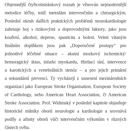
Objemnější čtyřicetistránkový rozsah je věnován nejmodernější
metodice léčby, totiž metodám intervenčním a chirurgickým.
Poslední okruh dalších praktických problémů neurokardiologie
zahrnuje boj s rizikovými a doprovodnými faktory, jako jsou
kouření, alkohol, deprese, spasticita a bolest. Velmi vítaným
finálním doplňkem jsou pak „Doporučené postupy“ pro
jednotlivé léčebné situace –⁠ akutní mozkový ischemický/
hemoragický iktus, infarkt myokardu, fibrilaci síní, intervence
u karotických a vertebrálních stenóz –⁠ a pro jejich primární
a sekundární prevenci. Ty vycházejí z usnesení mezinárodních
organizací jako European Stroke Organisation, European Society
of Cardiology, nebo American Heart Association, či American
Stroke Association. Prof. Widimský v poslední kapitole objasňuje
historické milníky oborů neurologie a kardiologie a srovnává
podíly a afinity oborů vůči intervenčním výkonům v různých
částech světa.