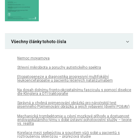
Všechny články tohoto čísla
Nemoc moyamoya
Střevní mikrobiota a poruchy autistického spektra
Etiopatogeneze a diagnostika progresivní multifokální
leukoencefalopatie u pacientů léčených natalizumabem
Na dosah dolnímu fronto-okcipitalnímu fasciculu s pomocí disekce
dle Klinglera a DTI traktografie
Správná a chybná pojmenování obrázků pro náročnější test
písemného Pojmenování obrázků a jejich vybavení (dveřní POBAV)
Mechanická trombektomie u cévní mozkové příhody a dostupnost
endovaskulárního týmu v době ústavní pohotovostní služby – teorie
vs. realita
Korelace mezi sebeúctou a soucitem vůči sobě u pacientů s
roztroušenou sklerózou – průřezová studie