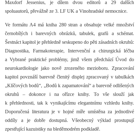
Maxdorf Jessenius, je dílem dvou editorů a 29 dalších
spoluautorů, převážně ze 3. LF UK a Vinohradské nemocnice.
Ve formátu A4 má kniha 280 stran a obsahuje velké množství
černobílých i barevných obrázků, tabulek, grafů a schémat.
Šestnáct kapitol je přehledně seskupeno do pěti zásadních okruhů:
Dia­gnostika, Farmakoterapie, Intervenční a chirurgická léčba
a Vybrané praktické problémy, jimž všem předchází Úvod do
neurokardiologie jako nově zrozeného mezioboru. Zpracování
kapitol povznáší barevně členitý displej zpracovaný v tabulkách
„Klíčových bodů“, „Bodů k zapamatování“ a barevně odlišených
okruhů –⁠ dokonce i na ořízce knihy. To vše slouží jak
k přehlednosti, tak k vynikajícímu elegantnímu vzhledu knihy.
Doporučená literatura je v hojné míře umístěna za jednotlivé
oddíly a je dobře dostupná. Všeobecný výklad prostupují
zpestřující kazuistiky na bleděmodrém podkladě.