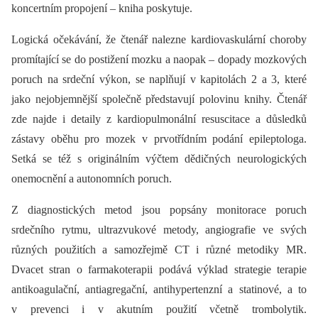
koncertním propojení –⁠ kniha poskytuje.
Logická očekávání, že čtenář nalezne kardiovaskulární choroby
promítající se do postižení mozku a naopak –⁠ dopady mozkových
poruch na srdeční výkon, se naplňují v kapitolách 2 a 3, které
jako nejobjemnější společně představují polovinu knihy. Čtenář
zde najde i detaily z kardiopulmonální resuscitace a důsledků
zástavy oběhu pro mozek v prvotřídním podání epileptologa.
Setká se též s originálním výčtem dědičných neurologických
onemocnění a autonomních poruch.
Z dia­gnostických metod jsou popsány monitorace poruch
srdečního rytmu, ultrazvukové metody, angiografie ve svých
různých použitích a samozřejmě CT i různé metodiky MR.
Dvacet stran o farmakoterapii podává výklad strategie terapie
antikoagulační, antiagregační, antihypertenzní a statinové, a to
v prevenci i v akutním použití včetně trombolytik.