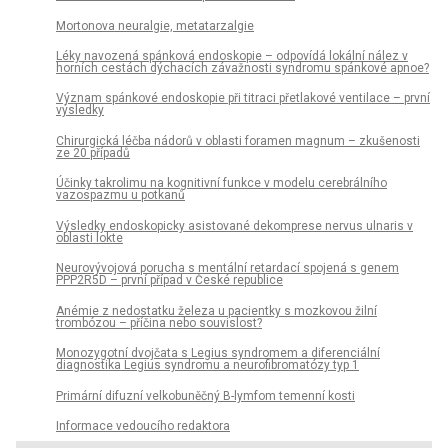
Mortonova neuralgie, metatarzalgie
Léky navozená spánková endoskopie – odpovídá lokální nález v
horních cestách dýchacích závažnosti syndromu spánkové apnoe?
Význam spánkové endoskopie při titraci přetlakové ventilace – první
výsledky
Chirurgická léčba nádorů v oblasti foramen magnum – zkušenosti
ze 20 případů
Účinky takrolimu na kognitivní funkce v modelu cerebrálního
vazospazmu u potkanů
Výsledky endoskopicky asistované dekomprese nervus ulnaris v
oblasti lokte
Neurovývojová porucha s mentální retardací spojená s genem
PPP2R5D – první případ v České republice
Anémie z nedostatku železa u pacientky s mozkovou žilní
trombózou – příčina nebo souvislost?
Monozygotní dvojčata s Legius syndromem a diferenciální
diagnostika Legius syndromu a neurofibromatózy typ 1
Primární difuzní velkobuněčný B-lymfom temenní kosti
Informace vedoucího redaktora