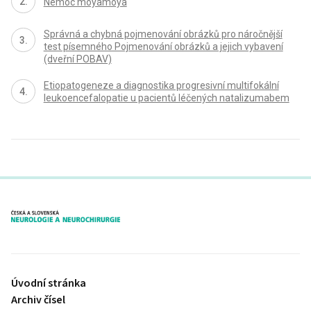
Nemoc moyamoya
Správná a chybná pojmenování obrázků pro náročnější
test písemného Pojmenování obrázků a jejich vybavení
(dveřní POBAV)
Etiopatogeneze a diagnostika progresivní multifokální
leukoencefalopatie u pacientů léčených natalizumabem
proLékaře.cz
Úvodní stránka
Archiv čísel