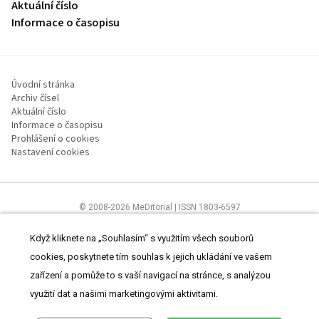
Aktuální číslo
Informace o časopisu
Úvodní stránka
Archiv čísel
Aktuální číslo
Informace o časopisu
Prohlášení o cookies
Nastavení cookies
© 2008-2026 MeDitorial | ISSN 1803-6597
Stránky proLékaře.cz jsou určeny výhradně odborníkům ve
zdravotnictví.
Čtěte prohlášení
a
Zásady zpracování osobních údajů
.
Když kliknete na „Souhlasím“ s využitím všech souborů
cookies, poskytnete tím souhlas k jejich ukládání ve vašem
zařízení a pomůže to s vaší navigací na stránce, s analýzou
využití dat a našimi marketingovými aktivitami.