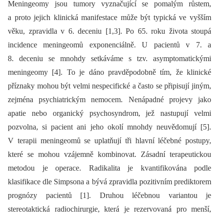
Meningeomy jsou tumory vyznačující se pomalým růstem,
a proto jejich klinická manifestace může být typická ve vyšším
věku, zpravidla v 6. deceniu [1,3]. Po 65. roku života stoupá
incidence meningeomů exponenciálně. U pacientů v 7. a
8. deceniu se mnohdy setkáváme s tzv. asymptomatickými
meningeomy [4]. To je dáno pravděpodobně tím, že klinické
příznaky mohou být velmi nespecifické a často se připisují jiným,
zejména psychiatrickým nemocem. Nenápadné projevy jako
apatie nebo organický psychosyndrom, jež nastupují velmi
pozvolna, si pacient ani jeho okolí mnohdy neuvědomují [5].
V terapii meningeomů se uplatňují tři hlavní léčebné postupy,
které se mohou vzájemně kombinovat. Zásadní terapeutickou
metodou je operace. Radikalita je kvantifikována podle
klasifikace dle Simpsona a bývá zpravidla pozitivním prediktorem
prognózy pacientů [1]. Druhou léčebnou variantou je
stereotaktická radiochirurgie, která je rezervovaná pro menší,