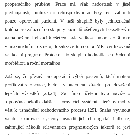
pooperačního průběhu. Práce má však nedostatek v jisté
předpojatosti, protože do retrospektivní analýzy byli zahrnuti
pouze operovaní pacienti. V naší skupině byly jednoznačná
kritéria pro zařazení do skupiny pacientů ošetřených Leksellovým
gama nožem. Indikací k ošetření byla velikost tumoru do 30 mm
v maximálním rozměru, lokalizace tumoru a MR verifikovaná
velikostní progrese. Proto se tato skupina hodnotila jen 30denní
morbiditou a roční mortalitou.
Zdá se, že přesný předoperační výběr pacientů, kteří mohou
profitovat z operace, bude i v budoucnu zásadní pro dosažení
lepších výsledků [23,24]. Za tímto účelem bylo navrženo
a popsáno několik dalších skórovacích systémů, které by mohly
vést k usnadnění rozhodovacího procesu [25]. Snaha vyvinout
validní skórovací systémy usnadňující chirurgické indikace,
zahrnující několik relevantních prognostických faktorů se jeví