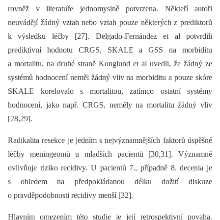
rovněž v literatuře jednomyslně potvrzena. Někteří autoři
neuvádějí žádný vztah nebo vztah pouze ně­kte­rých z prediktorů
k výsledku léčby [27]. Delgado-Fernández et al potvrdili
prediktivní hodnotu CRGS, SKALE a GSS na morbiditu
a mortalitu, na druhé straně Konglund et al uvedli, že žádný ze
systémů hodnocení neměl žádný vliv na morbiditu a pouze skóre
SKALE korelovalo s mortalitou, zatímco ostatní systémy
hodnocení, jako např. CRGS, neměly na mortalitu žádný vliv
[28,29].
Radikalita resekce je jedním s nejvýznamnějších faktorů úspěšné
léčby meningeomů u mladších pacientů [30,31]. Významně
ovlivňuje riziko recidivy. U pacientů 7., případně 8. decenia je
s ohledem na předpokládanou délku dožití diskuze
o pravděpodobnosti recidivy menší [32].
Hlavním omezením této studie je její retrospektivní povaha.