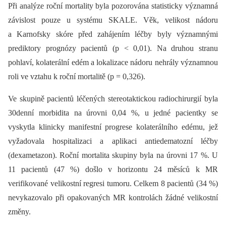
Při analýze roční mortality byla pozorována statisticky významná
závislost pouze u systému SKALE. Věk, velikost nádoru
a Karnofsky skóre před zahájením léčby byly významnými
prediktory prognózy pacientů (p < 0,01). Na druhou stranu
pohlaví, kolaterální edém a lokalizace nádoru nehrály významnou
roli ve vztahu k roční mortalitě (p = 0,326).
Ve skupině pacientů léčených stereotaktickou radiochirurgií byla
30denní morbidita na úrovni 0,04 %, u jedné pacientky se
vyskytla klinicky manifestní progrese kolaterálního edému, jež
vyžadovala hospitalizaci a aplikaci antiedematozní léčby
(dexametazon). Roční mortalita skupiny byla na úrovni 17 %. U
11 pacientů (47 %) došlo v horizontu 24 měsíců k MR
verifikované velikostní regresi tumoru. Celkem 8 pacientů (34 %)
nevykazovalo při opakovaných MR kontrolách žádné velikostní
změny.