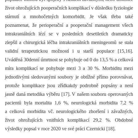
život ohrožujících pooperačních komplikací v důsledku fyziologie
stárnutí a mnohočetných komorbidit. Je však třeba také
poznamenat, že perioperační a pooperační management všech
intrakraniálních lézí se v posledních desetiletích dramaticky
zlepšil a chirurgická léčba intrakraniálních meningeomů se stala
validní terapeutickou možností i u starší populace [15,16].
Uváděná 30denní úmrtnost se pohybuje od 0 do 13,5 % a celková
míra komplikací se pohybuje mezi 3 a 30 %. Morbiditu mezi
jednotlivými sledovanými soubory je obtížné přímo porovnávat,
protože komplikace jsou zřídkakdy podrobně popsány a není
jasně daná metodika výběru [17]. V našem souboru operovaných
pacientů byla mortalita 1,6 %, neurologická morbidita 7,2 %
a celková morbidita vč. neurologického zhoršení i závažných,
život ohrožujících vnitřních komplikací 29,2 %. Obdobné
výsledky popsal v roce 2020 ve své práci Czernicki [18].