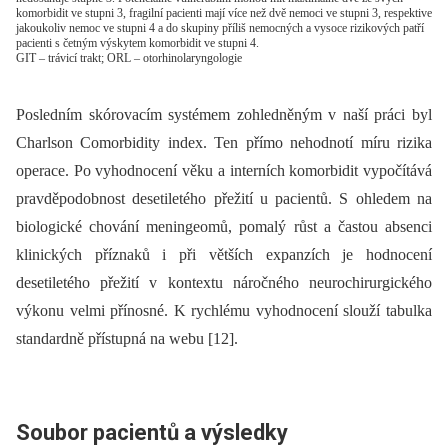
komorbidit ve stupni 3, fragilní pacienti mají více než dvě nemoci ve stupni 3, respektive
jakoukoliv nemoc ve stupni 4 a do skupiny příliš nemocných a vysoce rizikových patří
pacienti s četným výskytem komorbidit ve stupni 4.
GIT – trávicí trakt; ORL – otorhinolaryngologie
Posledním skórovacím systémem zohledněným v naší práci byl
Charlson Comorbidity index. Ten přímo nehodnotí míru rizika
operace. Po vyhodnocení věku a interních komorbidit vypočítává
pravděpodobnost desetiletého přežití u pacientů. S ohledem na
bio­logické chování meningeomů, pomalý růst a častou absenci
klinických příznaků i při větších expanzích je hodnocení
desetiletého přežití v kontextu náročného neurochirurgického
výkonu velmi přínosné. K rychlému vyhodnocení slouží tabulka
standardně přístupná na webu [12].
Soubor pacientů a výsledky