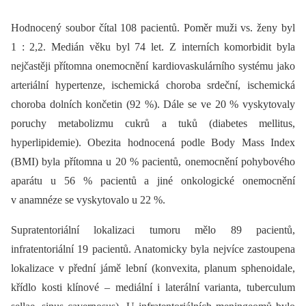
Hodnocený soubor čítal 108 pacientů. Poměr muži vs. ženy byl
1 : 2,2. Medián věku byl 74 let. Z interních komorbidit byla
nejčastěji přítomna onemocnění kardiovaskulárního systému jako
arteriální hypertenze, ischemická choroba srdeční, ischemická
choroba dolních končetin (92 %). Dále se ve 20 % vyskytovaly
poruchy metabolizmu cukrů a tuků (diabetes mellitus,
hyperlipidemie). Obezita hodnocená podle Body Mass Index
(BMI) byla přítomna u 20 % pacientů, onemocnění pohybového
aparátu u 56 % pacientů a jiné onkologické onemocnění
v anamnéze se vyskytovalo u 22 %.
Supratentoriální lokalizaci tumoru mělo 89 pacientů,
infratentoriální 19 pacientů. Anatomicky byla nejvíce zastoupena
lokalizace v přední jámě lební (konvexita, planum sphenoidale,
křídlo kosti klínové –⁠ mediální i laterální varianta, tuberculum