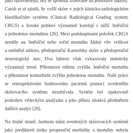
jako oprávněnější, než se spoléhat izolovaně na jednotlivé faktory.
Caroli et al zjistili, že vyšší skóre v jejich klinicko-radiologickém
klasifikačním systému (Clinical Radiological Grading system;
CRGS) a ženské pohlaví významně korelují s nižší 3měsíční
a jednoletou mortalitou [26]. Mezi podskupinami položek CRGS
neměly na 3měsíční nebo roční mortalitu žádný vliv velikost
a umístění nádoru, předoperační Karnofsky skóre a předoperační
neurologický stav. Dva faktory však vykazovaly statisticky
významný trend. Přítomnost edému zvýšila 3měsíční mortalitu
a přítomnost komorbidit zvýšila jednoletou mortalitu. Naše práce
se retrospektivním hodnocením pacientů pomocí uvedeného
skórovacího systému nezabývala. Systém byl opakovaně
podroben vědeckým analýzám a jeho přínos zůstává předmětem
dalších analýz [26].
Na druhé straně, hodnota námi uvedených skórovacích systémů
jako prediktorů rizika pooperační morbidity a mortality nebyla