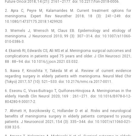
Future Oncol 2018; 14 (21): 2161–2177. doi: 10.2217/fon-2018-0006.
2. Apra C, Peyre M, Kalamarides M. Current treatment options for
meningioma. Expert Rev Neurother 2018; 18 (3): 241–249. doi:
10.1080/14737175.2018.1429920.
3. Wiemels J, Wrensch M, Claus EB. Epidemiology and etiology of
meningioma. J Neurooncol 2010; 99 (3): 307–314. doi: 10.1007/s11060-
010-0386-3.
4. Ekaireb RI, Edwards CS, Ali MS et al. Meningioma surgical outcomes and
complications in patients aged 75 years and older. J Clin Neurosci 2021;
88 : 88–94. doi: 10.1016/j.jocn.2021.03.032.
5. Ikawa F, Kinoshita Y, Takeda M et al. Review of current evidence
regarding surgery in elderly patients with meningioma. Neurol Med Chir
(Tokyo) 2017; 57 (10): 521–533. doi: 10.2176/nmc.ra.2017-0011.
6. Eseonu C, Vivas-Buitrago T, Quiñones-Hinojosa A. Meningiomas in the
elderly. Handb Clin Neurol 2020; 169 : 261–271. doi: 10.1016/B978-0-12-
804280-9.00017-2.
7. Ahmeti H, Borzikowsky C, Hollander D et al. Risks and neurological
benefits of meningioma surgery in elderly patients compared to young
patients. J Neurooncol 2021; 154 (3): 335–344. doi: 10.1007/s11060-021-
038 32-5.