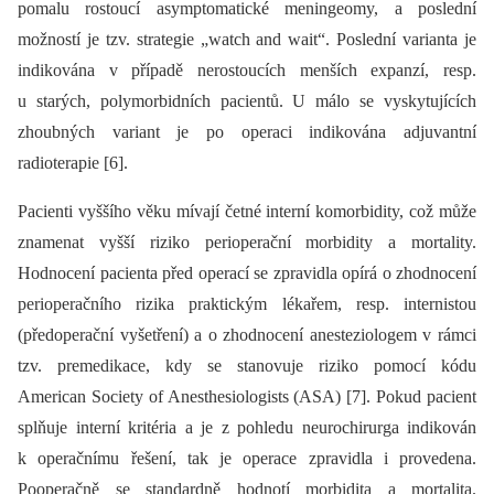
pomalu rostoucí asymptomatické meningeomy, a poslední
možností je tzv. strategie „watch and wait“. Poslední varianta je
indikována v případě nerostoucích menších expanzí, resp.
u starých, polymorbidních pacientů. U málo se vyskytujících
zhoubných variant je po operaci indikována adjuvantní
radioterapie [6].
Pacienti vyššího věku mívají četné interní komorbidity, což může
znamenat vyšší riziko perioperační morbidity a mortality.
Hodnocení pacienta před operací se zpravidla opírá o zhodnocení
perioperačního rizika praktickým lékařem, resp. internistou
(předoperační vyšetření) a o zhodnocení anesteziologem v rámci
tzv. premedikace, kdy se stanovuje riziko pomocí kódu
American Society of Anesthesiologists (ASA) [7]. Pokud pacient
splňuje interní kritéria a je z pohledu neurochirurga indikován
k operačnímu řešení, tak je operace zpravidla i provedena.
Pooperačně se standardně hodnotí morbidita a mortalita.