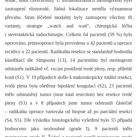
sellae, sinus cavernosus). U infratentoriálních meningeomů bylo
zastoupení různorodé, žádná lokalizace neměla významnou
převahu. Stran léčebné modality byly zastoupeny všechny tři
varianty, strategie „watch and wait“, chirurgická léčba
i stereotaktická radiochirurgie. Celkem 64 pacientů (59 %) bylo
operováno, primooperace byla provedena u 42 pacientů a operace
recidivy u 22 pacientů. Radikalita resekce se standardně hodnotila
klasifikací dle Simpsona [13], 14 pacientům byl meningeom
odstraněn radikálně vč. excize postižené tvrdé pleny, resp. přilehlé
kosti (S1). V 19 případech došlo k makroskopicky totální resekci,
tvrdá plena byla ošetřena bipolární koagulací (S2), 23 pacientů
mělo odstraněný tumor (near total resection) bez resekce tvrdé
pleny (S3) a v 8 případech jsme tumor odstranili částečně
–⁠ radikalita operace variovala od bio­psie až po parciální resekci
(S4, S5). Dle výsledku histologického vyšetření bylo 55 případů
hodnoceno jako nezhoubné (grade I), 9 pacientů mělo