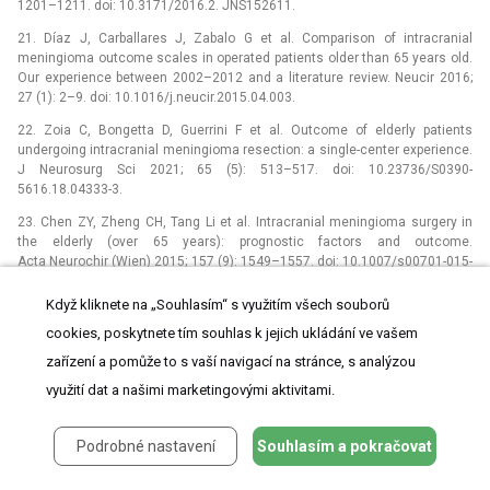
1201–1211. doi: 10.3171/2016.2. JNS152611.
21. Díaz J, Carballares J, Zabalo G et al. Comparison of intracranial
meningioma outcome scales in operated patients older than 65 years old.
Our experience between 2002–2012 and a literature review. Neucir 2016;
27 (1): 2–9. doi: 10.1016/j.neucir.2015.04.003.
22. Zoia C, Bongetta D, Guerrini F et al. Outcome of elderly patients
undergoing intracranial meningioma resection: a single-center experience.
J Neurosurg Sci 2021; 65 (5): 513–517. doi: 10.23736/S0390-
5616.18.04333-3.
23. Chen ZY, Zheng CH, Tang Li et al. Intracranial meningioma surgery in
the elderly (over 65 years): prognostic factors and outcome.
Acta Neurochir (Wien) 2015; 157 (9): 1549–1557. doi: 10.1007/s00701-015-
2502-9.
Když kliknete na „Souhlasím“ s využitím všech souborů
24. Joubert C, Sellier A, Sahuc P et al. Neurosurgery for intracranial
cookies, poskytnete tím souhlas k jejich ukládání ve vašem
meningioma in patients aged more than 80 years: benefits and rationale.
Br J Neurosurg 2021; 35 (4): 470–475. doi:
zařízení a pomůže to s vaší navigací na stránce, s analýzou
10.1080/02688697.2021.1875397.
využití dat a našimi marketingovými aktivitami.
25. Caroli M, Locatelli M, Prada F et al. Surgery for intracranial
meningiomas in the elderly: a clinical-radiological grading system as
a predictor of outcome. J Neurosurg 2005; 102 (2): 290–294. doi:
Podrobné nastavení
Souhlasím a pokračovat
10.3171/jns.2005.102.2.0290.