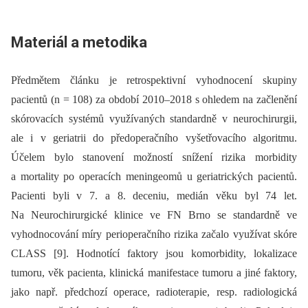
Materiál a metodika
Předmětem článku je retrospektivní vyhodnocení skupiny
pacientů (n = 108) za období 2010–2018 s ohledem na začlenění
skórovacích systémů využívaných standardně v neurochirurgii,
ale i v geriatrii do předoperačního vyšetřovacího algoritmu.
Účelem bylo stanovení možností snížení rizika morbidity
a mortality po operacích meningeomů u geriatrických pacientů.
Pacienti byli v 7. a 8. deceniu, medián věku byl 74 let.
Na Neurochirurgické klinice ve FN Brno se standardně ve
vyhodnocování míry perioperačního rizika začalo využívat skóre
CLASS [9]. Hodnotící faktory jsou komorbidity, lokalizace
tumoru, věk pacienta, klinická manifestace tumoru a jiné faktory,
jako např. předchozí operace, radioterapie, resp. radiologická