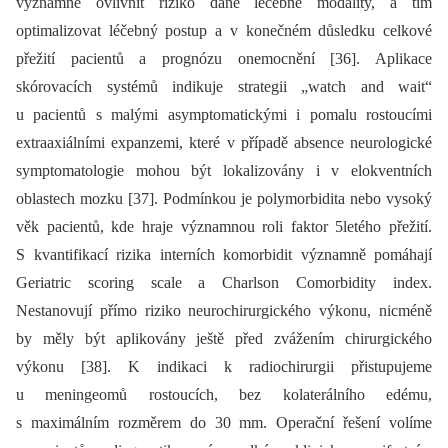
významně ovlivnit riziko dané léčebné modality, a tím
optimalizovat léčebný postup a v konečném důsledku celkové
přežití pacientů a prognózu onemocnění [36]. Aplikace
skórovacích systémů indikuje strategii „watch and wait“
u pacientů s malými asymptomatickými i pomalu rostoucími
extraaxiálními expanzemi, které v případě absence neurologické
symptomatologie mohou být lokalizovány i v elokventních
oblastech mozku [37]. Podmínkou je polymorbidita nebo vysoký
věk pacientů, kde hraje významnou roli faktor 5letého přežití.
S kvantifikací rizika interních komorbidit významně pomáhají
Geriatric scoring scale a Charlson Comorbidity index.
Nestanovují přímo riziko neurochirurgického výkonu, nicméně
by měly být aplikovány ještě před zvážením chirurgického
výkonu [38]. K indikaci k radiochirurgii přistupujeme
u meningeomů rostoucích, bez kolaterálního edému,
s maximálním rozměrem do 30 mm. Operační řešení volíme