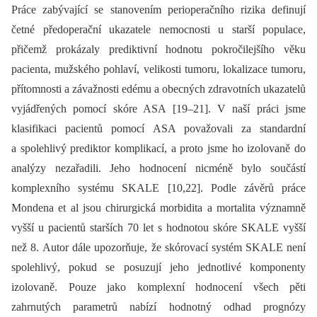
Práce zabývající se stanovením perioperačního rizika definují
četné předoperační ukazatele nemocnosti u starší populace,
přičemž prokázaly prediktivní hodnotu pokročilejšího věku
pacienta, mužského pohlaví, velikosti tumoru, lokalizace tumoru,
přítomnosti a závažnosti edému a obecných zdravotních ukazatelů
vyjádřených pomocí skóre ASA [19–21]. V naší práci jsme
klasifikaci pacientů pomocí ASA považovali za standardní
a spolehlivý prediktor komplikací, a proto jsme ho izolovaně do
analýzy nezařadili. Jeho hodnocení nicméně bylo součástí
komplexního systému SKALE [10,22]. Podle závěrů práce
Mondena et al jsou chirurgická morbidita a mortalita významně
vyšší u pacientů starších 70 let s hodnotou skóre SKALE vyšší
než 8. Autor dále upozorňuje, že skórovací systém SKALE není
spolehlivý, pokud se posuzují jeho jednotlivé komponenty
izolovaně. Pouze jako komplexní hodnocení všech pěti
zahrnutých parametrů nabízí hodnotný odhad prognózy