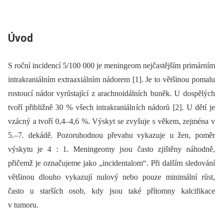
Úvod
S roční incidencí 5/100 000 je meningeom nejčastějším primárním
intrakraniálním extraaxiálním nádorem [1]. Je to většinou pomalu
rostoucí nádor vyrůstající z arachnoidálních buněk. U dospělých
tvoří přibližně 30 % všech intrakraniálních nádorů [2]. U dětí je
vzácný a tvoří 0,4–4,6 %. Výskyt se zvyšuje s věkem, zejména v
5.–7. dekádě. Pozoruhodnou převahu vykazuje u žen, poměr
výskytu je 4 : 1. Meningeomy jsou často zjištěny náhodně,
přičemž je označujeme jako „incidentalom“. Při dalším sledování
většinou dlouho vykazují nulový nebo pouze minimální růst,
často u starších osob, kdy jsou také přítomny kalcifikace
v tumoru.