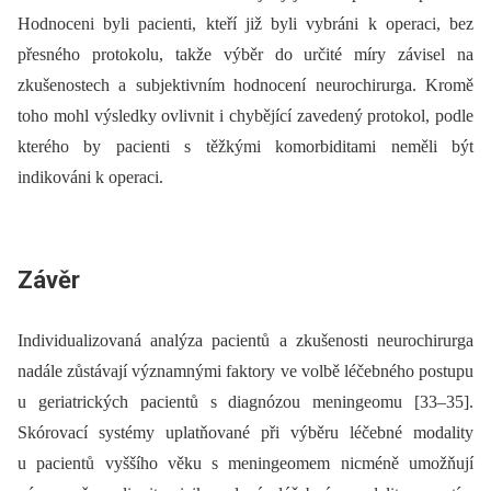
Hodnoceni byli pacienti, kteří již byli vybráni k operaci, bez
přesného protokolu, takže výběr do určité míry závisel na
zkušenostech a subjektivním hodnocení neurochirurga. Kromě
toho mohl výsledky ovlivnit i chybějící zavedený protokol, podle
kterého by pacienti s těžkými komorbiditami neměli být
indikováni k operaci.
Závěr
Individualizovaná analýza pacientů a zkušenosti neurochirurga
nadále zůstávají významnými faktory ve volbě léčebného postupu
u geriatrických pacientů s dia­gnózou meningeomu [33–35].
Skórovací systémy uplatňované při výběru léčebné modality
u pacientů vyššího věku s meningeomem nicméně umožňují