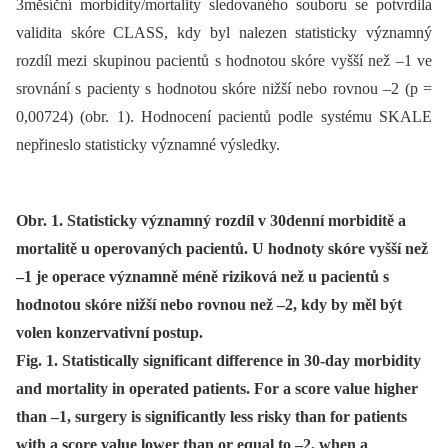
3měsíční morbidity/mortality sledovaného souboru se potvrdila
validita skóre CLASS, kdy byl nalezen statisticky významný
rozdíl mezi skupinou pacientů s hodnotou skóre vyšší než –1 ve
srovnání s pacienty s hodnotou skóre nižší nebo rovnou –2 (p =
0,00724) (obr. 1). Hodnocení pacientů podle systému SKALE
nepřineslo statisticky významné výsledky.
Obr. 1. Statisticky významný rozdíl v 30denní morbiditě a
mortalitě u operovaných pacientů. U hodnoty skóre vyšší než
–1 je operace významně méně riziková než u pacientů s
hodnotou skóre nižší nebo rovnou než –2, kdy by měl být
volen konzervativní postup.
Fig. 1. Statistically significant difference in 30-day morbidity
and mortality in operated patients. For a score value higher
than –1, surgery is significantly less risky than for patients
with a score value lower than or equal to –2, when a