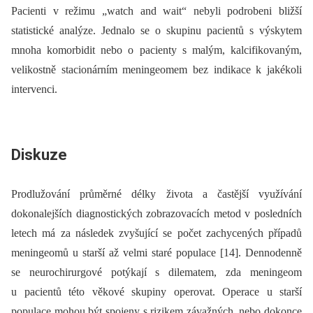
Pacienti v režimu „watch and wait“ nebyli podrobeni bližší
statistické analýze. Jednalo se o skupinu pacientů s výskytem
mnoha komorbidit nebo o pacienty s malým, kalcifikovaným,
velikostně stacionárním meningeomem bez indikace k jakékoli
intervenci.
Diskuze
Prodlužování průměrné délky života a častější využívání
dokonalejších dia­gnostických zobrazovacích metod v posledních
letech má za následek zvyšující se počet zachycených případů
meningeomů u starší až velmi staré populace [14]. Dennodenně
se neurochirurgové potýkají s dilematem, zda meningeom
u pacientů této věkové skupiny operovat. Operace u starší
populace mohou být spojeny s rizikem závažných, nebo dokonce