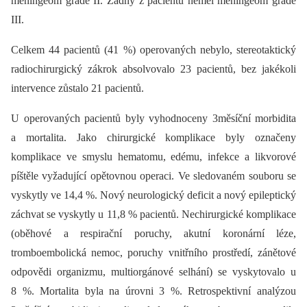
meningeom grade II. Žádný z pacientů neměl meningeom grade
III.
Celkem 44 pacientů (41 %) operovaných nebylo, stereotaktický
radiochirurgický zákrok absolvovalo 23 pacientů, bez jakékoli
intervence zůstalo 21 pacientů.
U operovaných pacientů byly vyhodnoceny 3měsíční morbidita
a mortalita. Jako chirurgické komplikace byly označeny
komplikace ve smyslu hematomu, edému, infekce a likvorové
píštěle vyžadující opětovnou operaci. Ve sledovaném souboru se
vyskytly ve 14,4 %. Nový neurologický deficit a nový epileptický
záchvat se vyskytly u 11,8 % pacientů. Nechirurgické komplikace
(oběhové a respirační poruchy, akutní koronární léze,
tromboembolická nemoc, poruchy vnitřního prostředí, zánětové
odpovědi organizmu, multiorgánové selhání) se vyskytovalo u
8 %. Mortalita byla na úrovni 3 %. Retrospektivní analýzou