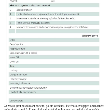
Za zdravé jsou považováni pacienti, pokud závažnost kteréhokoliv z jejich onemocnění
nedosahuje stupně 3. Potenciálně vulnerabilní mohou mít maximálně dvě ze svých