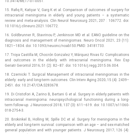
10.3414/ME17-01-0051.
15. Rafiq R, Katiyar V, Garg K et al. Comparison of outcomes of surgery for
intracranial meningioma in elderly and young patients –⁠ a systematic
review and meta-analysis. Clin Neurol Neurosurg 2021; 207 : 106772. doi:
10.1016/j.clineuro.2021.106772.
16. Goldbrunner R, Stavrinou P, Jenkinson MD et al. EANO guideline on the
dia­gnosis and management of meningiomas. Neuro Oncol 2021; 23 (11):
1821–1834. doi: 10.1093/neuonc/noab150.PMID: 34181733.
17. Troya Castilla M, Chocrón Gonzalez Y, Márquez Rivas FJ. Complications
and outcomes in the elderly with intracranial meningioma. Rev Esp
Geriatr Gerontol 2016; 51 (2): 82–87. doi: 10.1016/j.regg.2015.06.004.
18. Czernicki T. Surgical Management of intracranial meningiomas in the
elderly: early and long-term outcomes. Clin Interv Aging 2020; 15 (4): 2439–
2451. doi: 10.2147/CIA.S283678.
19. Di Cristofori A, Zarino B, Bertani G et al. Surgery in elderly patients with
intracranial meningioma: neuropsychological functioning during a long-
term follow-up. J Neurooncol 2018; 137 (3): 611–619. doi: 10.1007/s11060-
018-2754-3.
20. Brokinkel B, Holling M, Spille DC et al. Surgery for meningioma in the
elderly and long-term survival: comparison with an age –⁠ and sex-matched
general population and with younger patients. J Neurosurg 2017; 126 (4):