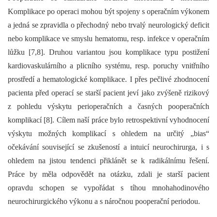
Komplikace po operaci mohou být spojeny s operačním výkonem
a jedná se zpravidla o přechodný nebo trvalý neurologický deficit
nebo komplikace ve smyslu hematomu, resp. infekce v operačním
lůžku [7,8]. Druhou variantou jsou komplikace typu postižení
kardiovaskulárního a plicního systému, resp. poruchy vnitřního
prostředí a hematologické komplikace. I přes pečlivé zhodnocení
pacienta před operací se starší pacient jeví jako zvýšeně rizikový
z pohledu výskytu perioperačních a časných pooperačních
komplikací [8]. Cílem naší práce bylo retrospektivní vyhodnocení
výskytu možných komplikací s ohledem na určitý „bias“
očekávání související se zkušeností a intuicí neurochirurga, i s
ohledem na jistou tendenci přiklánět se k radikálnímu řešení.
Práce by měla odpovědět na otázku, zdali je starší pacient
opravdu schopen se vypořádat s tíhou mnohahodinového
neurochirurgického výkonu a s náročnou pooperační periodou.