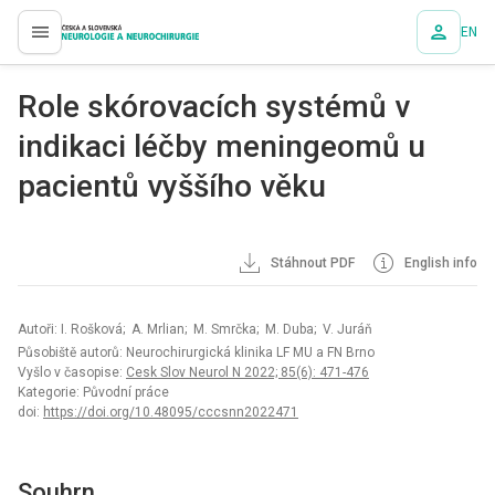
EN
proLékaře.cz
Role skórovacích systémů v
indikaci léčby meningeomů u
pacientů vyššího věku
Stáhnout PDF
English info
Autoři: I. Rošková; A. Mrlian; M. Smrčka; M. Duba; V. Juráň
Působiště autorů: Neurochirurgická klinika LF MU a FN Brno
Vyšlo v časopise:
Cesk Slov Neurol N 2022; 85(6): 471-476
Kategorie: Původní práce
doi:
https://doi.org/10.48095/cccsnn2022471
Souhrn