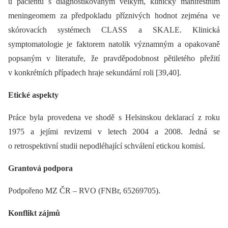
u pacientů s dia­gnostikovaným velkým, klinicky manifestním
meningeomem za předpokladu příznivých hodnot zejména ve
skórovacích systémech CLASS a SKALE. Klinická
symptomatologie je faktorem natolik významným a opakovaně
popsaným v literatuře, že pravděpodobnost pětiletého přežití
v konkrétních případech hraje sekundární roli [39,40].
Etické aspekty
Práce byla provedena ve shodě s Helsinskou deklarací z roku
1975 a jejími revizemi v letech 2004 a 2008. Jedná se
o retrospektivní studii nepodléhající schválení etickou komisí.
Grantová podpora
Podpořeno MZ ČR –⁠ RVO (FNBr, 65269705).
Konflikt zájmů