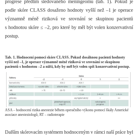
progrese předtím sledovaného meningeomu (tab. 1). Pokud je
podle skóre CLASS dosaženo hodnoty vyšší než –1 je operace
významně méně riziková ve srovnání se skupinou pacientů
s hodnotou skóre ≤ –2, pro které by měl být volen konzervativní
postup.
Tab. 1. Hodnocení pomocí skóre CLASS. Pokud dosáhnou pacienti hodnoty
vyšší než –1, je operace významně méně riziková ve srovnání se skupinou
pacientů s hodnotou –2 a nižší, kdy by měl být volen spíš konzervativní postup.
ASA – hodnocení rizika anestezie během operačního výkonu pomocí škály Americké
asociace anesteziologů; RT – radioterapie
Dalším skórovacím systémem hodnoceným v rámci naší práce byl