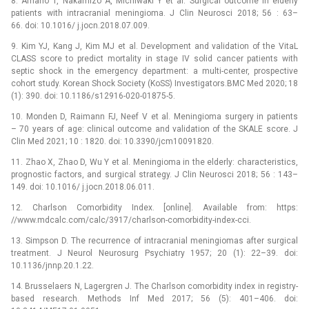
8. Amano T, Nakamizo A, Michiwaki Y et al. Surgical outcome in elderly
patients with intracranial meningioma. J Clin Neurosci 2018; 56 : 63–
66. doi: 10.1016/ j.jocn.2018.07.009.
9. Kim YJ, Kang J, Kim MJ et al. Development and validation of the VitaL
CLASS score to predict mortality in stage IV solid cancer patients with
septic shock in the emergency department: a multi-center, prospective
cohort study. Korean Shock Society (KoSS) Investigators.BMC Med 2020; 18
(1): 390. doi: 10.1186/s12916-020-01875-5.
10. Monden D, Raimann FJ, Neef V et al. Meningioma surgery in patients
–⁠ 70 years of age: clinical outcome and validation of the SKALE score. J
Clin Med 2021; 10 : 1820. doi: 10.3390/jcm10091820.
11. Zhao X, Zhao D, Wu Y et al. Meningioma in the elderly: characteristics,
prognostic factors, and surgical strategy. J Clin Neurosci 2018; 56 : 143–
149. doi: 10.1016/ j.jocn.2018.06.011.
12. Charlson Comorbidity Index. [online]. Available from: https:
//www.mdcalc.com/calc/3917/charlson-comorbidity-index-cci.
13. Simpson D. The recurrence of intracranial meningiomas after surgical
treatment. J Neurol Neurosurg Psychiatry 1957; 20 (1): 22–39. doi:
10.1136/jnnp.20.1.22.
14. Brusselaers N, Lagergren J. The Charlson comorbidity index in registry-
based research. Methods Inf Med 2017; 56 (5): 401–406. doi: