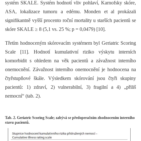
systém SKALE. Systém hodnotí vliv pohlaví, Karnofsky skóre,
ASA, lokalizace tumoru a edému. Monden et al prokázali
signifikantně vyšší procento roční mortality u starších pacientů se
skóre SKALE ≥ 8 (5,1 vs. 25 %; p = 0,0479) [10].
Třetím hodnoceným skórovacím systémem byl Geriatric Scoring
Scale [11]. Hodnotí kumulativní riziko výskytu interních
komorbidit s ohledem na věk pacientů a závažnost interního
onemocnění. Závažnost interního onemocnění je hodnocena na
čtyřstupňové škále. Výsledkem skórování jsou čtyři skupiny
pacientů: 1) zdraví, 2) vulnerabilní, 3) fragilní a 4) „přiliš
nemocní“ (tab. 2).
Tab. 2. Geriatric Scoring Scale; zabývá se předoperačním zhodnocením interního
stavu pacientů.