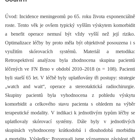
Úvod:
Incidence meningeomů po 65. roku života exponenciálně
roste. Tento věk je ovšem typický vyšším výskytem komorbidit
a benefit operace nemusí být vždy vyšší než její riziko.
Optimalizace léčby by proto měla být objektivně posouzena i s
využitím skórovacích systémů. Materiál a metodika:
Retrospektivní analýzou byla zhodnocena skupina pacientů
léčených ve FN Brno v období 2010–2018 (n = 108). Pacienti
byli starší 65 let. V léčbě byly uplatňovány tři postupy: strategie
„watch and wait“, operace a stereotaktická radiochirurgie.
Skupiny pacientů byla vyhodnocena z pohledu výskytu
komorbidit a celkového stavu pacienta s ohledem na výběr
terapeutické modality. V indikaci k jednotlivým typům léčby se
uplatňovaly skórovací systémy. Dále byly v jednotlivých
skupinách vyhodnoceny krátkodobá i dlouhodobá morbidita
a mortalita. Výsledky: Pozorovali jsme významnou závislost při