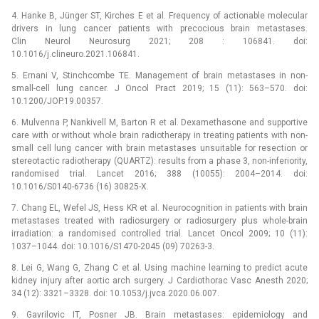
4. Hanke B, Jünger ST, Kirches E et al. Frequency of actionable molecular
drivers in lung cancer patients with precocious brain metastases.
Clin Neurol Neurosurg 2021; 208 : 106841. doi:
10.1016/j.clineuro.2021.106841.
5. Ernani V, Stinchcombe TE. Management of brain metastases in non-
small-cell lung cancer. J Oncol Pract 2019; 15 (11): 563–570. doi:
10.1200/JOP.19.00357.
6. Mulvenna P, Nankivell M, Barton R et al. Dexamethasone and supportive
care with or without whole brain radiotherapy in treating patients with non-
small cell lung cancer with brain metastases unsuitable for resection or
stereotactic radiotherapy (QUARTZ): results from a phase 3, non-inferiority,
randomised trial. Lancet 2016; 388 (10055): 2004–2014. doi:
10.1016/S0140-6736 (16) 30825-X.
7. Chang EL, Wefel JS, Hess KR et al. Neurocognition in patients with brain
metastases treated with radiosurgery or radiosurgery plus whole-brain
irradiation: a randomised controlled trial. Lancet Oncol 2009; 10 (11):
1037–1044. doi: 10.1016/S1470-2045 (09) 70263-3.
8. Lei G, Wang G, Zhang C et al. Using machine learning to predict acute
kidney injury after aortic arch surgery. J Cardiothorac Vasc Anesth 2020;
34 (12): 3321–3328. doi: 10.1053/j.jvca.2020.06.007.
9. Gavrilovic IT, Posner JB. Brain metastases: epidemiology and