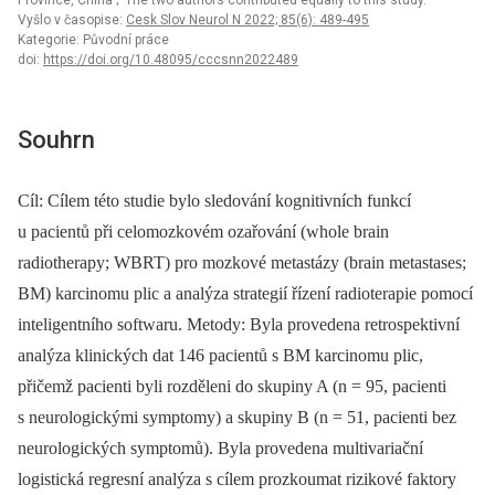
Province, China
; The two authors contributed equally to this study.
Vyšlo v časopise:
Cesk Slov Neurol N 2022; 85(6): 489-495
Kategorie: Původní práce
doi:
https://doi.org/10.48095/cccsnn2022489
Souhrn
Cíl:
Cílem této studie bylo sledování kognitivních funkcí
u pacientů při celomozkovém ozařování (whole brain
radiotherapy; WBRT) pro mozkové metastázy (brain metastases;
BM) karcinomu plic a analýza strategií řízení radioterapie pomocí
inteligentního softwaru. Metody: Byla provedena retrospektivní
analýza klinických dat 146 pacientů s BM karcinomu plic,
přičemž pacienti byli rozděleni do skupiny A (n = 95, pacienti
s neurologickými symptomy) a skupiny B (n = 51, pacienti bez
neurologických symptomů). Byla provedena multivariační
logistická regresní analýza s cílem prozkoumat rizikové faktory