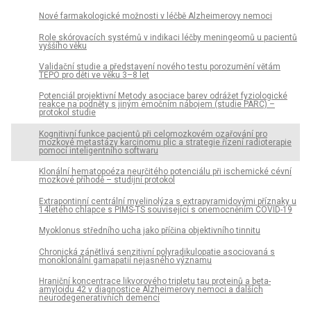
Nové farmakologické možnosti v léčbě Alzheimerovy nemoci
Role skórovacích systémů v indikaci léčby meningeomů u pacientů
vyššího věku
Validační studie a představení nového testu porozumění větám
TEPO pro děti ve věku 3–8 let
Potenciál projektivní Metody asociace barev odrážet fyziologické
reakce na podněty s jiným emočním nábojem (studie PARC) –
protokol studie
Kognitivní funkce pacientů při celomozkovém ozařování pro
mozkové metastázy karcinomu plic a strategie řízení radioterapie
pomocí inteligentního softwaru
Klonální hematopoéza neurčitého potenciálu při ischemické cévní
mozkové příhodě – studijní protokol
Extrapontinní centrální myelinolýza s extrapyramidovými příznaky u
14letého chlapce s PIMS-TS související s onemocněním COVID-19
Myoklonus středního ucha jako příčina objektivního tinnitu
Chronická zánětlivá senzitivní polyradikulopatie asociovaná s
monoklonální gamapatií nejasného významu
Hraniční koncentrace likvorového tripletu tau proteinů a beta-
amyloidu 42 v diagnostice Alzheimerovy nemoci a dalších
neurodegenerativních demencí