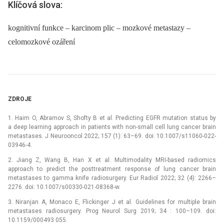
Klíčová slova:
kognitivní funkce – karcinom plic – mozkové metastazy –
celomozkové ozáření
ZDROJE
1. Haim O, Abramov S, Shofty B et al. Predicting EGFR mutation status by
a deep learning approach in patients with non-small cell lung cancer brain
metastases. J Neurooncol 2022; 157 (1): 63–69. doi: 10.1007/s11060-022-
03946-4.
2. Jiang Z, Wang B, Han X et al. Multimodality MRI-based radiomics
approach to predict the posttreatment response of lung cancer brain
metastases to gamma knife radiosurgery. Eur Radiol 2022; 32 (4): 2266–
2276. doi: 10.1007/s00330-021-08368-w.
3. Niranjan A, Monaco E, Flickinger J et al. Guidelines for multiple brain
metastases radiosurgery. Prog Neurol Surg 2019; 34 : 100–109. doi:
10.1159/000493 055.