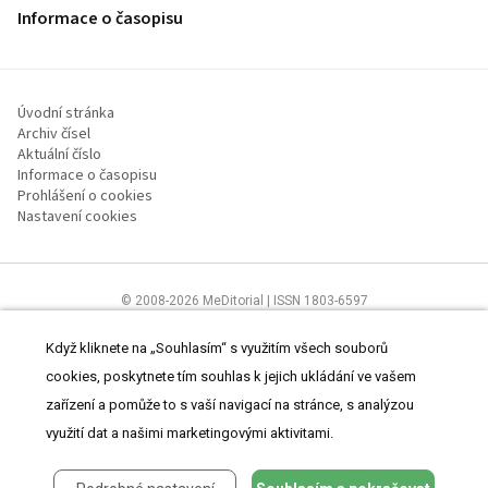
Informace o časopisu
Úvodní stránka
Archiv čísel
Aktuální číslo
Informace o časopisu
Prohlášení o cookies
Nastavení cookies
© 2008-2026 MeDitorial | ISSN 1803-6597
Stránky proLékaře.cz jsou určeny výhradně odborníkům ve
zdravotnictví.
Čtěte prohlášení
a
Zásady zpracování osobních údajů
.
Když kliknete na „Souhlasím“ s využitím všech souborů
cookies, poskytnete tím souhlas k jejich ukládání ve vašem
zařízení a pomůže to s vaší navigací na stránce, s analýzou
využití dat a našimi marketingovými aktivitami.