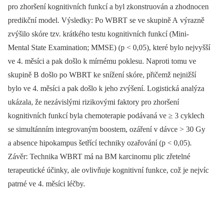
pro zhoršení kognitivních funkcí a byl zkonstruován a zhodnocen
predikční model. Výsledky: Po WBRT se ve skupině A výrazně
zvýšilo skóre tzv. krátkého testu kognitivních funkcí (Mini-
Mental State Examination; MMSE) (p < 0,05), které bylo nejvyšší
ve 4. měsíci a pak došlo k mírnému poklesu. Naproti tomu ve
skupině B došlo po WBRT ke snížení skóre, přičemž nejnižší
bylo ve 4. měsíci a pak došlo k jeho zvýšení. Logistická analýza
ukázala, že nezávislými rizikovými faktory pro zhoršení
kognitivních funkcí byla chemoterapie podávaná ve ≥ 3 cyklech
se simultánním integrovaným boostem, ozáření v dávce > 30 Gy
a absence hipokampus šetřící techniky ozařování (p < 0,05).
Závěr: Technika WBRT má na BM karcinomu plic zřetelné
terapeutické účinky, ale ovlivňuje kognitivní funkce, což je nejvíc
patrné ve 4. měsíci léčby.