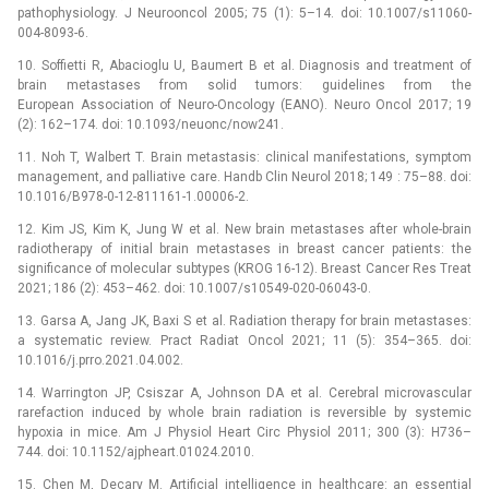
pathophysiology. J Neurooncol 2005; 75 (1): 5–14. doi: 10.1007/s11060-
004-8093-6.
10. Soffietti R, Abacioglu U, Baumert B et al. Dia­gnosis and treatment of
brain metastases from solid tumors: guidelines from the
European Association of Neuro-Oncology (EANO). Neuro Oncol 2017; 19
(2): 162–174. doi: 10.1093/neuonc/now241.
11. Noh T, Walbert T. Brain metastasis: clinical manifestations, symptom
management, and palliative care. Handb Clin Neurol 2018; 149 : 75–88. doi:
10.1016/B978-0-12-811161-1.00006-2.
12. Kim JS, Kim K, Jung W et al. New brain metastases after whole-brain
radiotherapy of initial brain metastases in breast cancer patients: the
significance of molecular subtypes (KROG 16-12). Breast Cancer Res Treat
2021; 186 (2): 453–462. doi: 10.1007/s10549-020-06043-0.
13. Garsa A, Jang JK, Baxi S et al. Radiation therapy for brain metastases:
a systematic review. Pract Radiat Oncol 2021; 11 (5): 354–365. doi:
10.1016/j.prro.2021.04.002.
14. Warrington JP, Csiszar A, Johnson DA et al. Cerebral microvascular
rarefaction induced by whole brain radiation is reversible by systemic
hypoxia in mice. Am J Physiol Heart Circ Physiol 2011; 300 (3): H736–
744. doi: 10.1152/ajpheart.01024.2010.
15. Chen M, Decary M. Artificial intelligence in healthcare: an essential