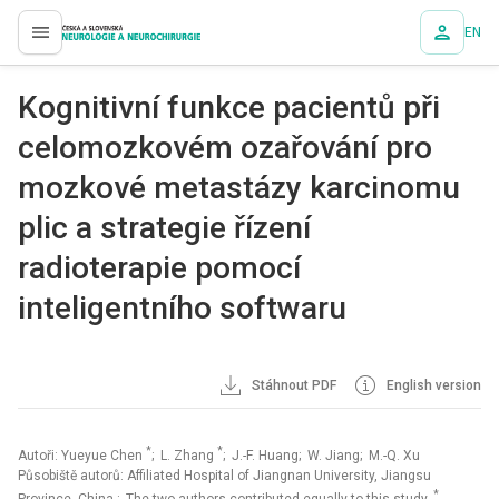
EN
proLékaře.cz
Kognitivní funkce pacientů při
celomozkovém ozařování pro
mozkové metastázy karcinomu
plic a strategie řízení
radioterapie pomocí
inteligentního softwaru
Stáhnout PDF
English version
*
*
Autoři: Yueyue Chen
; L. Zhang
; J.-F. Huang; W. Jiang; M.-Q. Xu
Působiště autorů: Affiliated Hospital of Jiangnan University, Jiangsu
*