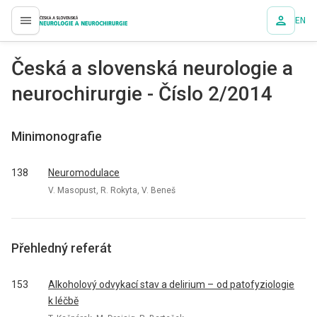
EN
proLékaře.cz
Česká a slovenská neurologie a
neurochirurgie - Číslo 2/2014
Minimonografie
138
Neuromodulace
V. Masopust, R. Rokyta, V. Beneš
Přehledný referát
153
Alkoholový odvykací stav a delirium – od patofyziologie
k léčbě