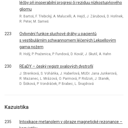
léčby při inoperabilní progresi či reziduu nízkostupňového
gliomu
R. Bartoš, F. Třebický, A. Malucelli, A. Hejčl, J. Zárubová, D. Hořínek,
R. Peter, M. Sameš
223
Ovlivnění funkce sluchové dráhy u pacientů
s vestibulárním schwannomem léčených Leksellovým
gama nožem
R. Holý, P. Praženica, P. Fundová, D. Kovář, J. Skutil, A. Hahn
230
REaDY – český registr svalových dystrofií
J. Strenková, S. Voháňka, J. Haberlová, MUDr. Jana Junkerová,
R. Mazanec, L. Mrázová, O. Parmová, P. Ridzoň, J. Staněk,
D. Šišková, P. Vondráček, P. Brabec, L. Šnajdrová
Kazuistika
235
Intoxikace metanolem v obraze magnetické rezonance –