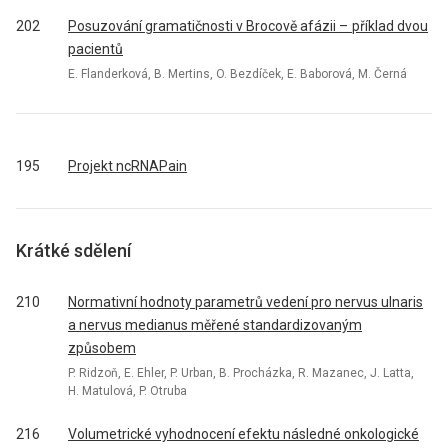
202
Posuzování gramatičnosti v Brocově afázii – příklad dvou
pacientů
E. Flanderková, B. Mertins, O. Bezdíček, E. Baborová, M. Černá
195
Projekt ncRNAPain
Krátké sdělení
210
Normativní hodnoty parametrů vedení pro nervus ulnaris
a nervus medianus měřené standardizovaným
způsobem
P. Ridzoň, E. Ehler, P. Urban, B. Procházka, R. Mazanec, J. Latta,
H. Matulová, P. Otruba
216
Volumetrické vyhodnocení efektu následné onkologické