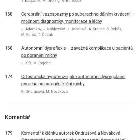
T. Kašpárek, M. Dreisig, R. Barteček
158
Cerebrální vazospazmy po subarachnoidálním krvácení –
možnosti dia­gnostiky, monitorace a léčby
J. Adamkov, J. Náhlovský, J. Habalová, A. Krajina, S. Řehák,
M. Kanta, T. Česák
168
Autonomní dysreflexie – závažná komplikace u pacientů
po poranění míchy
J. Kříž, M. Rejchrt
174
Ortostatická hypotenze jako autonomní dysregulační
porucha po poranění krční míchy
K. Ondrušová, M. Nováková
Komentář
179
Komentář k článku autorek Ondrušová a Nováková