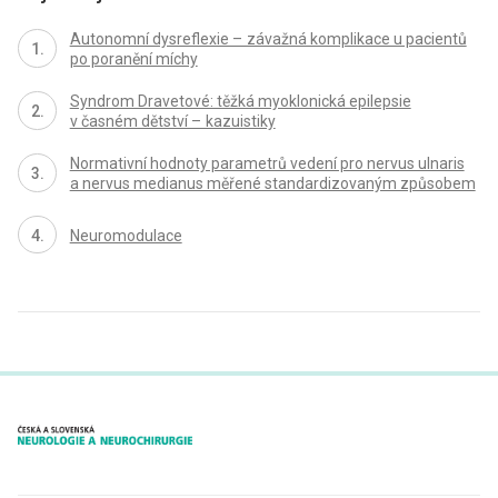
Autonomní dysreflexie – závažná komplikace u pacientů
po poranění míchy
Syndrom Dravetové: těžká myoklonická epilepsie
v časném dětství – kazuistiky
Normativní hodnoty parametrů vedení pro nervus ulnaris
a nervus medianus měřené standardizovaným způsobem
Neuromodulace
proLékaře.cz