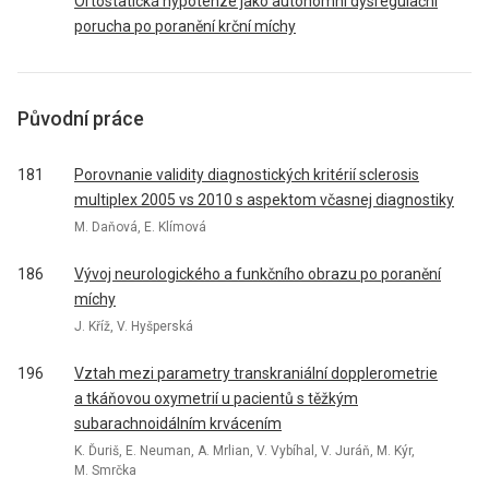
Ortostatická hypotenze jako autonomní dysregulační
porucha po poranění krční míchy
Původní práce
181
Porovnanie validity diagnostických kritérií sclerosis
multiplex 2005 vs 2010 s aspektom včasnej diagnostiky
M. Daňová, E. Klímová
186
Vývoj neurologického a funkčního obrazu po poranění
míchy
J. Kříž, V. Hyšperská
196
Vztah mezi parametry transkraniální dopplerometrie
a tkáňovou oxymetrií u pacientů s těžkým
subarachnoidálním krvácením
K. Ďuriš, E. Neuman, A. Mrlian, V. Vybíhal, V. Juráň, M. Kýr,
M. Smrčka