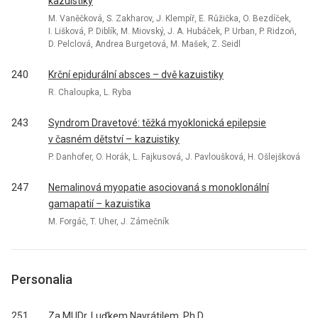
kazuistiky
M. Vaněčková, S. Zakharov, J. Klempíř, E. Růžička, O. Bezdíček,
I. Lišková, P. Diblík, M. Miovský, J. A. Hubáček, P. Urban, P. Ridzoň,
D. Pelclová, Andrea Burgetová, M. Mašek, Z. Seidl
240
Krční epidurální absces – dvě kazuistiky
R. Chaloupka, L. Ryba
243
Syndrom Dravetové: těžká myoklonická epilepsie
v časném dětství – kazuistiky
P. Danhofer, O. Horák, L. Fajkusová, J. Pavloušková, H. Ošlejšková
247
Nemalinová myopatie asociovaná s monoklonální
gamapatií – kazuistika
M. Forgáč, T. Uher, J. Zámečník
Personalia
251
Za MUDr. Luďkem Navrátilem, Ph.D