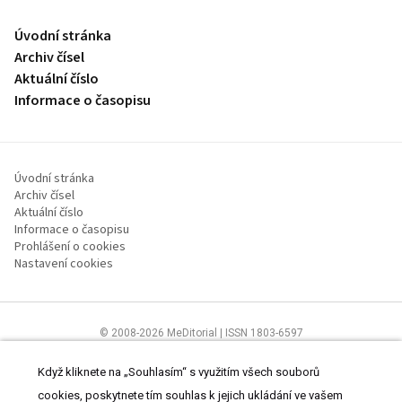
Úvodní stránka
Archiv čísel
Aktuální číslo
Informace o časopisu
Úvodní stránka
Archiv čísel
Aktuální číslo
Informace o časopisu
Prohlášení o cookies
Nastavení cookies
© 2008-2026 MeDitorial | ISSN 1803-6597
Stránky proLékaře.cz jsou určeny výhradně odborníkům ve
zdravotnictví.
Čtěte prohlášení
a
Zásady zpracování osobních údajů
.
Když kliknete na „Souhlasím“ s využitím všech souborů
cookies, poskytnete tím souhlas k jejich ukládání ve vašem