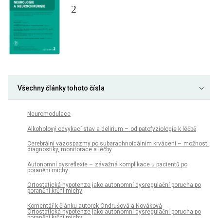
2
Všechny články tohoto čísla
Neuromodulace
Alkoholový odvykací stav a delirium – od patofyziologie k léčbě
Cerebrální vazospazmy po subarachnoidálním krvácení – možnosti
dia­gnostiky, monitorace a léčby
Autonomní dysreflexie – závažná komplikace u pacientů po
poranění míchy
Ortostatická hypotenze jako autonomní dysregulační porucha po
poranění krční míchy
Komentář k článku autorek Ondrušová a Nováková
Ortostatická hypotenze jako autonomní dysregulační porucha po
poranění krční míchy