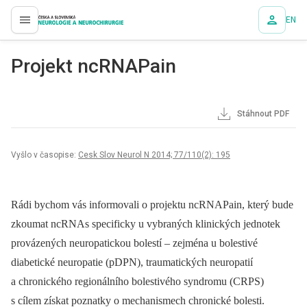
EN
proLékaře.cz
Projekt ncRNAPain
Stáhnout PDF
Vyšlo v časopise:
Cesk Slov Neurol N 2014; 77/110(2): 195
Rádi bychom vás informovali o projektu ncRNAPain, který bude
zkoumat ncRNAs specificky u vybraných klinických jednotek
provázených neuropatickou bolestí –⁠ zejména u bolestivé
diabetické neuropatie (pDPN), traumatických neuropatií
a chronického regionálního bolestivého syndromu (CRPS)
s cílem získat poznatky o mechanismech chronické bolesti.