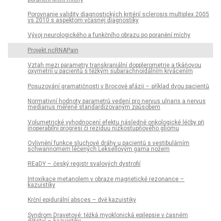
Porovnanie validity diagnostických kritérií sclerosis multiplex 2005
vs 2010 s aspektom včasnej diagnostiky
Vývoj neurologického a funkčního obrazu po poranění míchy
Projekt ncRNAPain
Vztah mezi parametry transkraniální dopplerometrie a tkáňovou
oxymetrií u pacientů s těžkým subarachnoidálním krvácením
Posuzování gramatičnosti v Brocově afázii – příklad dvou pacientů
Normativní hodnoty parametrů vedení pro nervus ulnaris a nervus
medianus měřené standardizovaným způsobem
Volumetrické vyhodnocení efektu následné onkologické léčby při
inoperabilní progresi či reziduu nízkostupňového gliomu
Ovlivnění funkce sluchové dráhy u pacientů s vestibulárním
schwannomem léčených Leksellovým gama nožem
REaDY – český registr svalových dystrofií
Intoxikace metanolem v obraze magnetické rezonance –
kazuistiky
Krční epidurální absces – dvě kazuistiky
Syndrom Dravetové: těžká myoklonická epilepsie v časném
dětství – kazuistiky