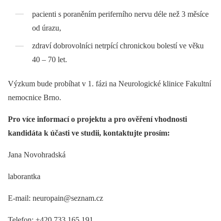
pacienti s poraněním periferního nervu déle než 3 měsíce
od úrazu,
zdraví dobrovolníci netrpící chronickou bolestí ve věku
40 –⁠ 70 let.
Výzkum bude probíhat v 1. fázi na Neurologické klinice Fakultní
nemocnice Brno.
Pro více informací o projektu a pro ověření vhodnosti
kandidáta k účasti ve studii, kontaktujte prosím:
Jana Novohradská
laborantka
E-mail: neuropain@seznam.cz
Telefon: +420 733 165 191