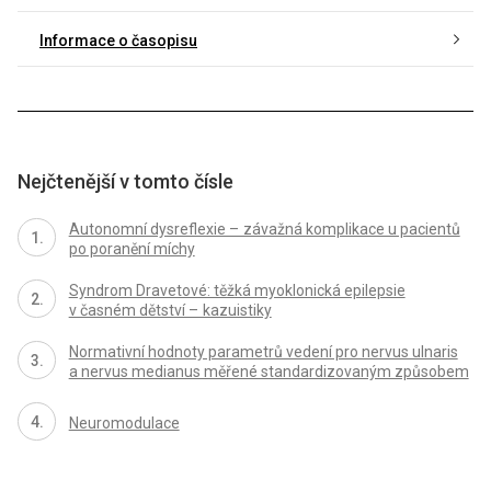
Informace o časopisu
Nejčtenější v tomto čísle
Autonomní dysreflexie – závažná komplikace u pacientů
po poranění míchy
Syndrom Dravetové: těžká myoklonická epilepsie
v časném dětství – kazuistiky
Normativní hodnoty parametrů vedení pro nervus ulnaris
a nervus medianus měřené standardizovaným způsobem
Neuromodulace