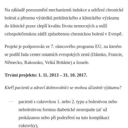
Na základě porozumění mechanizmů indukce a udržení chronické
bolesti a přenosu výsledků preklinického a klinického výzkumu
do klinické praxe zlepší kvalitu života nemocných a sníží
celospolečenskou zátěž způsobenou chronickou bolestí v Evropě.
Projekt je podporován ze 7. rámcového programu EU, na kterém
se podílí řada center ostatních evropských zemí (Dánsko, Francie,
Německo, Rakousko, Velká Británie) a Izraele.
Trvání projektu: 1. 11. 2013 –⁠ 31. 10. 2017.
Kteří pacienti a zdraví dobrovolníci se mohou účastnit výzkumu?
pacienti s cukrovkou 1. nebo 2. typu a bolestivou nebo
nebolestivou formou diabetické neuropatie (ať už
prokázanou nebo při podezření na tuto komplikaci
cukrovky),