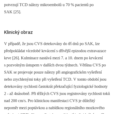
potvrzují TCD nálezy mikroembolů u 70 % pacientů po
SAK [25].
Klinický obraz
V případě, že jsou CVS detekovány do tří dnů po SAK, lze
předpokládat vícedobé krvácení s dřívější epizodou extravazace
krve [26]. Kulminace nastává mezi 7. a 10. dnem po krvácení
s pozvolným ústupem v dalších dvou týdnech. Většina CVS po
SAK se projevuje pouze nálezy při angiografickém vyšetření
nebo zrychlenými toky při vyšetření TCD. V tomto období jsou
detekovány rychlosti častokrát překračující fyziologické hodnoty
2 -⁠ až 4násobně. Při těžkých CVS jsou registrovány rychlosti toků
nad 200 cm/ s. Pro klinickou manifestaci CVS je důležitý
nepoměr mezi poptávkou a nabídkou regionálního mozkového