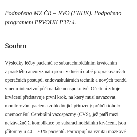
Podpořeno MZ ČR – RVO (FNHK). Podpořeno
programem PRVOUK P37/ 4.
Souhrn
Výsledky léčby pacientů se subarachnoidálním krvácením
z prasklého aneuryzmatu jsou i v dnešní době propracovaných
operačních postupů, endovaskulárních technik a nových trendů
v neurointenzivní péči nadále neuspokojivé. Ošetření zdroje
krvácení představuje první krok, na který musí navazovat
monitorování pacienta zohledňující přirozený průběh tohoto
onemocnění. Cerebrální vazospazmy (CVS), jež patří mezi
nejzávažnější komplikace po subarachnoidálním krvácení, jsou
přítomny u 40 –⁠ 70 % pacientů. Participují na vzniku mozkové