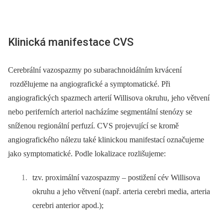
Klinická manifestace CVS
Cerebrální vazospazmy po subarachnoidálním krvácení
rozdělujeme na angiografické a symptomatické. Při
angiografických spazmech arterií Willisova okruhu, jeho větvení
nebo periferních arteriol nacházíme segmentální stenózy se
sníženou regionální perfuzí. CVS projevující se kromě
angiografického nálezu také klinickou manifestací označujeme
jako symptomatické. Podle lokalizace rozlišujeme:
tzv. proximální vazospazmy –⁠ postižení cév Willisova
okruhu a jeho větvení (např. arteria cerebri media, arteria
cerebri anterior apod.);