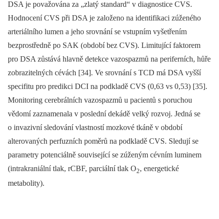
DSA je považována za „zlatý standard“ v dia­gnostice CVS.
Hodnocení CVS při DSA je založeno na identifikaci zúženého
arteriálního lumen a jeho srovnání se vstupním vyšetřením
bezprostředně po SAK (období bez CVS). Limitující faktorem
pro DSA zůstává hlavně detekce vazospazmů na periferních, hůře
zobrazitelných cévách [34]. Ve srovnání s TCD má DSA vyšší
specifitu pro predikci DCI na podkladě CVS (0,63 vs 0,53) [35].
Monitoring cerebrálních vazospazmů u pacientů s poruchou
vědomí zaznamenala v poslední dekádě velký rozvoj. Jedná se
o invazivní sledování vlastností mozkové tkáně v období
alterovaných perfuzních poměrů na podkladě CVS. Sledují se
parametry potenciálně související se zúženým cévním luminem
(intrakraniální tlak, rCBF, parciální tlak O
, energetické
2
metabolity).