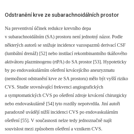
Odstranění krve ze subarachnoidálních prostor
Na preventivní účinek redukce krevního depa
v subarachnoidálním (SA) prostoru není jednotný názor. Podle
ně­kte­rých autorů se snižuje incidence vazospazmů derivací CSF
(lumbální drenáž) [52] nebo instilací rekombinantního tkáňového
aktivátoru plazminogenu (rtPA) do SA prostor [53]. Hypoteticky
by po endovaskulárním ošetření krvácejícího aneuryzmatu
(nemožnost odstranění krve ze SA prostoru) mělo být vyšší riziko
CVS. Studie srovnávající frekvenci angiografických
a symptomatických CVS po ošetření zdroje krvácení chirurgicky
nebo endovaskulárně [54] tyto rozdíly nepotvrdila. Jiní autoři
paradoxně uvádějí nižší incidenci CVS po endovaskulárním
ošetření [55]. V současnosti nelze tedy jednoznačně najít
souvislost mezi způsobem ošetření a vznikem CVS.