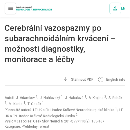
EN
proLékaře.cz
Cerebrální vazospazmy po
subarachnoidálním krvácení –
možnosti dia­gnostiky,
monitorace a léčby
Stáhnout PDF
English info
1
1
1
2
Autoři: J. Adamkov
; J. Náhlovský
; J. Habalová
; A. Krajina
; S. Řehák
1
1
1
; M. Kanta
; T. Česák
1
Působiště autorů: LF UK a FN Hradec Králové Neurochirurgická klinika
; LF
2
UK a FN Hradec Králové Radiologická klinika
Vyšlo v časopise:
Cesk Slov Neurol N 2014; 77/110(2): 158-167
Kategorie: Přehledný referát