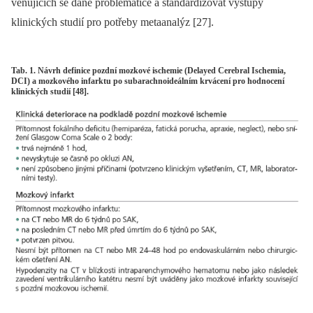
věnujících se dané problematice a standardizovat výstupy
klinických studií pro potřeby metaanalýz [27].
Tab. 1. Návrh definice pozdní mozkové ischemie (Delayed Cerebral Ischemia,
DCI) a mozkového infarktu po subarachnoideálním krvácení pro hodnocení
klinických studií [48].