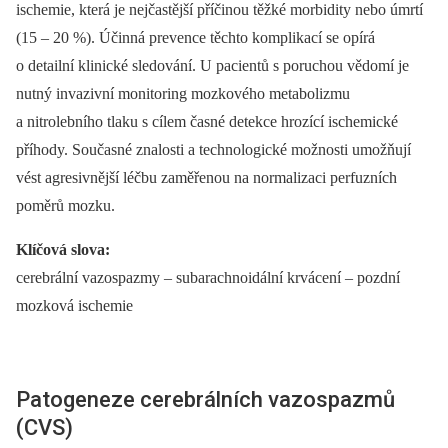
ischemie, která je nejčastější příčinou těžké morbidity nebo úmrtí
(15 –⁠ 20 %). Účinná prevence těchto komplikací se opírá
o detailní klinické sledování. U pacientů s poruchou vědomí je
nutný invazivní monitoring mozkového metabolizmu
a nitrolebního tlaku s cílem časné detekce hrozící ischemické
příhody. Současné znalosti a technologické možnosti umožňují
vést agresivnější léčbu zaměřenou na normalizaci perfuzních
poměrů mozku.
Klíčová slova:
cerebrální vazospazmy –⁠ subarachnoidální krvácení –⁠ pozdní
mozková ischemie
Patogeneze cerebrálních vazospazmů
(CVS)