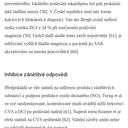
preventivního, lokálního podávání nikardipinu byl pak prokázán
také dalšími autory [58]. V České republice není tato forma
kalciových blokátorů k dispozici. Van der Bergh uvádí snížení
rizika vzniku DCI o 34 % při současném podávání
magnezia [59]. I když další studie tento závěr nepotvrdily [61], je
udržování vyšších hladin magnezia u pacientů po SAK
akceptováno na mnoha pracovištích [60].
Inhibice zánětlivé odpovědi
Předpokládá se vliv statinů na sníženou produkci zánětlivých
substancí a podpora produkce oxidu dusnatého (NO). Tseng et al
ve své randomizované, kontrolované studii uvádějí nižší frekvenci
CVS a DCI po podávání statinů [61]. Naproti tomu Kramer et al
efekt statinů na CVS neshledali [62]. Validní závěry zatím nelze
na základě dostupných dat stanovit.