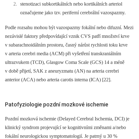
stenotizaci subkortikálních nebo kortikálních arteriol
označujeme jako tzv. periferní cerebrální vazospazmy.
Podle rozsahu mohou být vazospazmy fokální nebo difuzní. Mezi
nezávislé faktory předpovídající vznik CVS patří množství krve
v subarachnoidálním prostoru, časný nárůst rychlosti toku krve
v arteria cerebri media (ACM) při vyšetření transkraniálním
ultrazvukem (TCD), Glasgow Coma Scale (GCS) 14 a méně
v době přijetí, SAK z aneuryzmatu (AN) na arteria cerebri
anterior (ACA) nebo arteria carotis interna (ICA) [22].
Patofyziologie pozdní mozkové ischemie
Pozdní mozková ischemie (Delayed Cerebral Ischemia, DCI) je
klinický syndrom projevující se kognitivními změnami a/ nebo
fokální neurologickou symptomatologií. Je patrný u 30 %