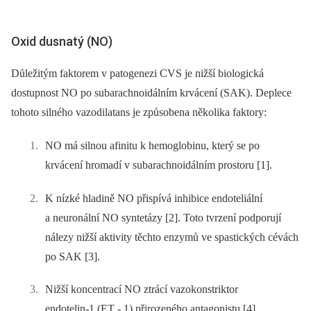
Oxid dusnatý (NO)
Důležitým faktorem v patogenezi CVS je nižší bio­logická
dostupnost NO po sub­arachnoidálním krvácení (SAK). Deplece
tohoto silného vazodilatans je způsobena několika faktory:
NO má silnou afinitu k hemoglobinu, který se po
krvácení hromadí v sub­arachnoidálním prostoru [1].
K nízké hladině NO přispívá inhibice endoteliální
a neuronální NO syntetázy [2]. Toto tvrzení podporují
nálezy nižší aktivity těchto enzymů ve spastických cévách
po SAK [3].
Nižší koncentrací NO ztrácí vazokonstriktor
endotelin‑1 (ET ‑⁠ 1) přirozeného antagonistu [4].