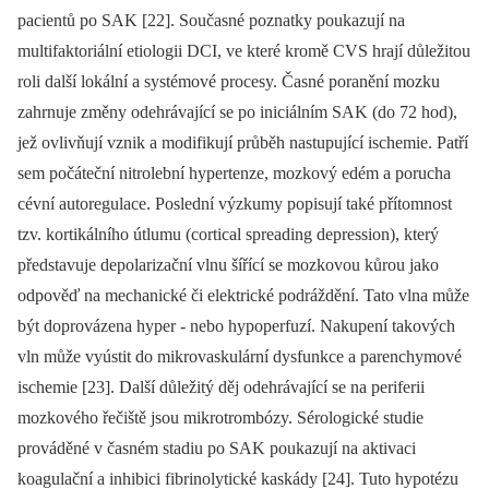
pacientů po SAK [22]. Současné poznatky poukazují na
multifaktoriální etiologii DCI, ve které kromě CVS hrají důležitou
roli další lokální a systémové procesy. Časné poranění mozku
zahrnuje změny odehrávající se po iniciálním SAK (do 72 hod),
jež ovlivňují vznik a modifikují průběh nastupující ischemie. Patří
sem počáteční nitrolební hypertenze, mozkový edém a porucha
cévní autoregulace. Poslední výzkumy popisují také přítomnost
tzv. kortikálního útlumu (cortical spreading depression), který
představuje depolarizační vlnu šířící se mozkovou kůrou jako
odpověď na mechanické či elektrické podráždění. Tato vlna může
být doprovázena hyper ‑⁠ nebo hypoperfuzí. Nakupení takových
vln může vyústit do mikrovaskulární dysfunkce a parenchymové
ischemie [23]. Další důležitý děj odehrávající se na periferii
mozkového řečiště jsou mikrotrombózy. Sérologické studie
prováděné v časném stadiu po SAK poukazují na aktivaci
koagulační a inhibici fibrinolytické kaskády [24]. Tuto hypotézu