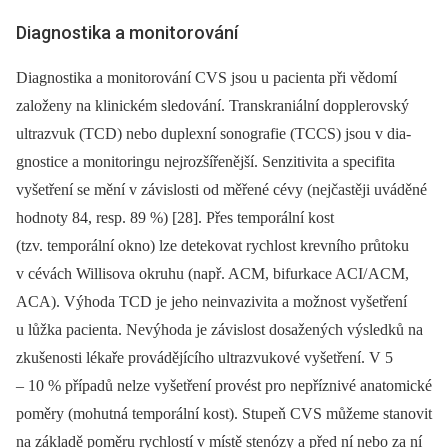
Dia­gnostika a monitorování
Dia­gnostika a monitorování CVS jsou u pacienta při vědomí
založeny na klinickém sledování. Transkraniální dopplerovský
ultrazvuk (TCD) nebo duplexní sonografie (TCCS) jsou v dia­
gnostice a monitoringu nejrozšířenější. Senzitivita a specifita
vyšetření se mění v závislosti od měřené cévy (nejčastěji uváděné
hodnoty 84, resp. 89 %) [28]. Přes temporální kost
(tzv. temporální okno) lze detekovat rychlost krevního průtoku
v cévách Willisova okruhu (např. ACM, bifurkace ACI/ ACM,
ACA). Výhoda TCD je jeho neinvazivita a možnost vyšetření
u lůžka pacienta. Nevýhoda je závislost dosažených výsledků na
zkušenosti lékaře provádějícího ultrazvukové vyšetření. V 5
–⁠ 10 % případů nelze vyšetření provést pro nepříznivé anatomické
poměry (mohutná temporální kost). Stupeň CVS můžeme stanovit
na základě poměru rychlostí v místě stenózy a před ní nebo za ní