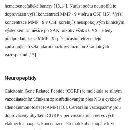
hematoencefalické bariéry [13,14]. Nárůst počtu neutrofilů je
doprovázen vyšší koncentrací MMP ‑⁠ 9 v séru a CSF [15]. Vyšší
koncentrace MMP ‑⁠ 9 v CSF korelují s neuspokojivým klinickým
výsledkem tři měsíce po SAK, nikoliv však s CVS. Je tedy
předpoklad, že se MMP ‑⁠ 9 spíše účastní řetězce dějů
způsobujících sekundární mozkový inzult než samotných
vazospazmů [15].
Neuropeptidy
Calcitonin Gene Related Peptide (CGRP) je molekula se silným
vazodilatačním účinkem zprostředkovaným přes NO a cyklický
adenozinmonofosfát (cAMP) [16]. Cerebrální vazospazmy jsou
doprovázeny úbytkem CGRP v perivaskulárních nervových
vláknech a naopak, koncentrace této molekuly stoupá v krvi