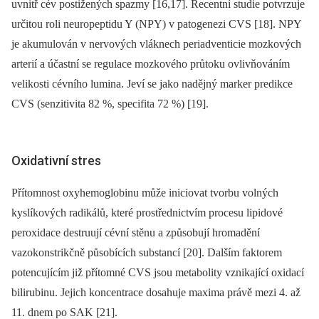
uvnitř cév postižených spazmy [16,17]. Recentní studie potvrzuje
určitou roli neuropeptidu Y (NPY) v patogenezi CVS [18]. NPY
je akumulován v nervových vláknech periadventicie mozkových
arterií a účastní se regulace mozkového průtoku ovlivňováním
velikosti cévního lumina. Jeví se jako nadějný marker predikce
CVS (senzitivita 82 %, specifita 72 %) [19].
Oxidativní stres
Přítomnost oxyhemoglobinu může iniciovat tvorbu volných
kyslíkových radikálů, které prostřednictvím procesu lipidové
peroxidace destruují cévní stěnu a způsobují hromadění
vazokonstrikčně působících substancí [20]. Dalším faktorem
potencujícím již přítomné CVS jsou metabolity vznikající oxidací
bilirubinu. Jejich koncentrace dosahuje maxima právě mezi 4. až
11. dnem po SAK [21].