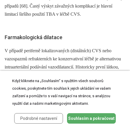
případů [68]. Častý výskyt závažných komplikací je hlavní
limitací širšího použití TBA v léčbě CVS.
Farmakologická dilatace
V případě periferně lokalizovaných (distálních) CVS nebo
vazospazmů refrakterních ke konzervativní léčbě je alternativou
intraarteriální podávání vazodilatancií. Historicky první látkou,
která byla použita za tímto účelem v klinické praxi, byl papaverin.
Když kliknete na „Souhlasím“ s využitím všech souborů
Toto silné vazodilatans s krátkým bio­logickým poločasem má ale
cookies, poskytnete tím souhlas k jejich ukládání ve vašem
závažné nedostatky –⁠ vyvolává systémovou hypotenzi, v roztoku
zařízení a pomůže to s vaší navigací na stránce, s analýzou
s heparinem precipituje a je příčinou mikroembolizací [69].
využití dat a našimi marketingovými aktivitami.
Dalším závažným průvodním jevem je nárůst nitrolebního
tlaku [70]. Papaverin se v současnosti již nepoužívá. Skutečnost,
Podrobné nastavení
Souhlasím a pokračovat
že Ca ionty hrají důležitou roli v patogenezi CVS, vedla