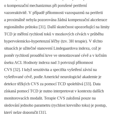
o kompenzační mechanizmus při porušené periferní
vazoreaktivitě. V případě přítomnosti vazospazmů na periferii
a proximálně nebyla pozorována žádná kompenzační akcelerace
regionálního průtoku [31]. Další skutečnost upozorňující na limity
TCD je měření rychlostí toků v mozkových cévách v průběhu
hypervolemicko‑hypertenzní léčby (tzv. 3H terapie). V těchto
situacích je užitečné stanovení Lindegaardova indexu, což je
poměr rychlostí proudění krve ve stenotizované cévě a v krčním
úseku ACI. Hodnoty indexu nad 3 potvrzují přítomnost
CVS [32]. I když senzitivita a specifita vyšetření závisí na
vyšetřované cévě, podle Americké neurologické akademie je
detekce těžkých CVS za pomocí TCD spolehlivá [33]. Data
získaná pomocí TCD je nutno interpretovat v kontextu dalších
monitorovacích modalit. Terapie CVS založená pouze na
sledování jednoho parametru (rychlost krevního toku) je postup,
který nelze doporučit [31].