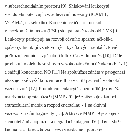
v subarachnoidálním prostoru [9]. Shlukování leukocytů
v endotelu potencují tzv. adhezivní molekuly (ICAM‑1,
VCAM‑1, e ‑⁠ selektin). Koncentrace těchto molekul
v mozkomíšním moku (CSF) stoupá právě v období CVS [9].
Leukocyty participují na rozvoji cévního spazmu několika
způsoby. Indukují vznik volných kyslíkových radikálů, které
poškozují endotel a způsobují influx Ca2+ do buněk [10]. Dále
produkují molekuly se silným vazokonstrikčním účinkem (ET ‑⁠ 1)
a snižují koncentraci NO [11].Na spoluúčast zánětu v patogenezi
ukazuje také vyšší koncentrace IL‑6 v CSF pacientů v období
vazospazmů [12]. Produktem leukocytů ‑⁠ neutrofilů je rovněž
matrixmetaloproteináza 9 (MMP ‑⁠ 9), jež způsobuje disrupci
extracelulární matrix a rozpad endotelinu ‑⁠ 1 na aktivní
vazokonstrikční fragmenty [13]. Aktivace MMP ‑⁠ 9 je spojena
s endoteliální apoptózou a degradací kolagenu IV (hlavní složka
lamina basalis mozkových cév) s následnou poruchou