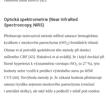
vlastností místa inzerce [42].
Optická spektrometrie (Near InfraRed
Spectroscopy, NIRS)
Představuje neinvazivní metodu měření saturace hemoglobinu
kyslíkem v mozkovém parenchymu (rSO
) frontálních oblastí.
2
Ohmae et al potvrdili spolehlivost této metody při detekci
sníženého CBF [43]. Habalová et al uvádějí, že i když dochází při
řízené hypertenzi k významnému vzestupu rSO
(o 27 %), tyto
2
hodnoty nelze využít k predikci výsledného stavu po léčbě
CVS [44]. Nevýhoda metody je, že získaná hodnota představuje
saturaci kyslíku nejenom mozkového parenchymu (venózní
i arteriální složky), ale také kůže a podkoží v místě pod sondou.