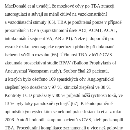
MacDonald et al uvádějí, že mozkové cévy po TBA ztrácejí
autoregulaci a stávají se méně citlivé na vazokonstrikční
a vazodilatační stimuly [65]. TBA je použitelná pouze v případě
proximálních CVS (supraklinoidní úsek ACI, ACM1, ACA1,
intrakraniální segment VA, AB a P1). Nelze ji doporučit pro
vysoké riziko hemoragické reperfuzní příhody při dokonané
ischemii většího rozsahu [66]. Účinnost TBA v léčbě CVS
zkoumala prospektivní studie BPAV (Balloon Prophylaxis of
Aneurysmal Vasospasm study). Soubor čítal 29 pacientů,
u kterých bylo ošetřeno 109 spastických cév. Angiografické
zlepšení bylo dosaženo v 97 %, klinické zlepšení ve 38 %.
Kontroly TCD prokázaly v 80 % případů nižší rychlosti toků, ve
13 % byly toky paradoxně rychlejší [67]. K těmto poměrně
optimistickým výsledkům se nekloní práce Jestaedta et al z roku
2008. Autoři hodnotili skupinu pacientů s CVS, kteří podstoupili
TBA. Procedurální komplikace zaznamenali u více než poloviny