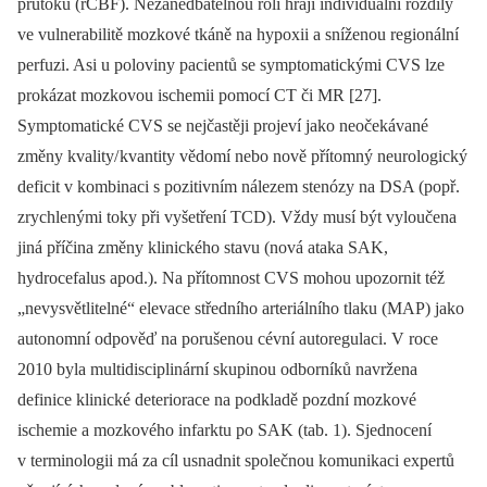
průtoku (rCBF). Nezanedbatelnou roli hrají individuální rozdíly
ve vulnerabilitě mozkové tkáně na hypoxii a sníženou regionální
perfuzi. Asi u poloviny pacientů se symptomatickými CVS lze
prokázat mozkovou ischemii pomocí CT či MR [27].
Symptomatické CVS se nejčastěji projeví jako neočekávané
změny kvality/ kvantity vědomí nebo nově přítomný neurologický
deficit v kombinaci s pozitivním nálezem stenózy na DSA (popř.
zrychlenými toky při vyšetření TCD). Vždy musí být vyloučena
jiná příčina změny klinického stavu (nová ataka SAK,
hydrocefalus apod.). Na přítomnost CVS mohou upozornit též
„nevysvětlitelné“ elevace středního arteriálního tlaku (MAP) jako
autonomní odpověď na porušenou cévní autoregulaci. V roce
2010 byla multidisciplinární skupinou odborníků navržena
definice klinické deteriorace na podkladě pozdní mozkové
ischemie a mozkového infarktu po SAK (tab. 1). Sjednocení
v terminologii má za cíl usnadnit společnou komunikaci expertů