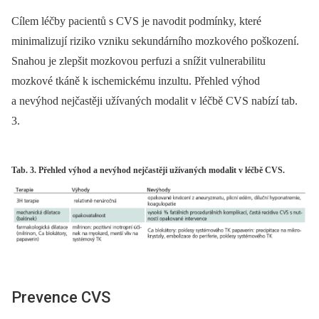
Cílem léčby pacientů s CVS je navodit podmínky, které
minimalizují riziko vzniku sekundárního mozkového poškození.
Snahou je zlepšit mozkovou perfuzi a snížit vulnerabilitu
mozkové tkáně k ischemickému inzultu. Přehled výhod
a nevýhod nejčastěji užívaných modalit v léčbě CVS nabízí tab.
3.
Tab. 3. Přehled výhod a nevýhod nejčastěji užívaných modalit v léčbě CVS.
Prevence CVS