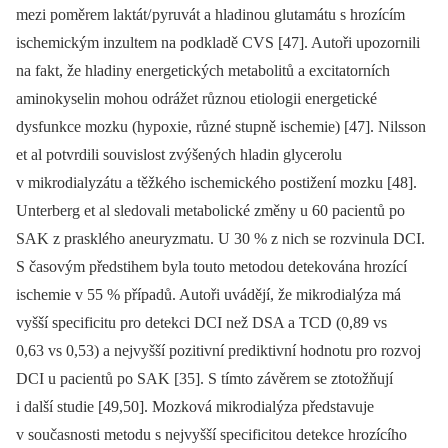
mezi poměrem laktát/ pyruvát a hladinou glutamátu s hrozícím
ischemickým inzultem na podkladě CVS [47]. Autoři upozornili
na fakt, že hladiny energetických metabolitů a excitatorních
aminokyselin mohou odrážet různou etiologii energetické
dysfunkce mozku (hypoxie, různé stupně ischemie) [47]. Nilsson
et al potvrdili souvislost zvýšených hladin glycerolu
v mikrodialyzátu a těžkého ischemického postižení mozku [48].
Unterberg et al sledovali metabolické změny u 60 pacientů po
SAK z prasklého aneuryzmatu. U 30 % z nich se rozvinula DCI.
S časovým předstihem byla touto metodou detekována hrozící
ischemie v 55 % případů. Autoři uvádějí, že mikrodialýza má
vyšší specificitu pro detekci DCI než DSA a TCD (0,89 vs
0,63 vs 0,53) a nejvyšší pozitivní prediktivní hodnotu pro rozvoj
DCI u pacientů po SAK [35]. S tímto závěrem se ztotožňují
i další studie [49,50]. Mozková mikrodialýza představuje
v současnosti metodu s nejvyšší specificitou detekce hrozícího