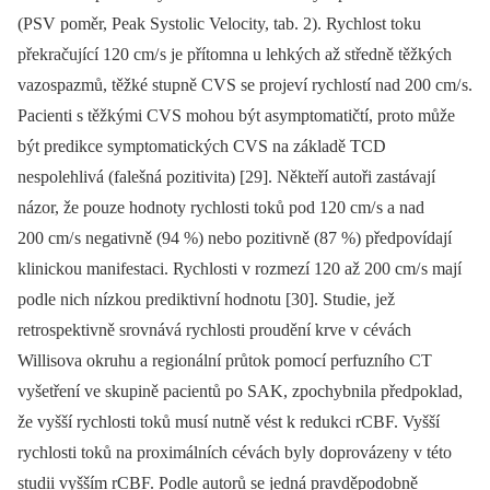
(PSV poměr, Peak Systolic Velocity, tab. 2). Rychlost toku
překračující 120 cm/ s je přítomna u lehkých až středně těžkých
vazospazmů, těžké stupně CVS se projeví rychlostí nad 200 cm/ s.
Pacienti s těžkými CVS mohou být asymptomatičtí, proto může
být predikce symptomatických CVS na základě TCD
nespolehlivá (falešná pozitivita) [29]. Někteří autoři zastávají
názor, že pouze hodnoty rychlosti toků pod 120 cm/ s a nad
200 cm/ s negativně (94 %) nebo pozitivně (87 %) předpovídají
klinickou manifestaci. Rychlosti v rozmezí 120 až 200 cm/ s mají
podle nich nízkou prediktivní hodnotu [30]. Studie, jež
retrospektivně srovnává rychlosti proudění krve v cévách
Willisova okruhu a regionální průtok pomocí perfuzního CT
vyšetření ve skupině pacientů po SAK, zpochybnila předpoklad,
že vyšší rychlosti toků musí nutně vést k redukci rCBF. Vyšší
rychlosti toků na proximálních cévách byly doprovázeny v této
studii vyšším rCBF. Podle autorů se jedná pravděpodobně