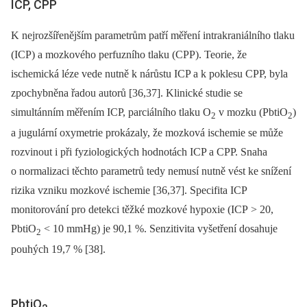
ICP, CPP
K nejrozšířenějším parametrům patří měření intrakraniálního tlaku
(ICP) a mozkového perfuzního tlaku (CPP). Teorie, že
ischemická léze vede nutně k nárůstu ICP a k poklesu CPP, byla
zpochybněna řadou autorů [36,37]. Klinické studie se
simultánním měřením ICP, parciálního tlaku O
v mozku (PbtiO
)
2
2
a jugulární oxymetrie prokázaly, že mozková ischemie se může
rozvinout i při fyziologických hodnotách ICP a CPP. Snaha
o normalizaci těchto parametrů tedy nemusí nutně vést ke snížení
rizika vzniku mozkové ischemie [36,37]. Specifita ICP
monitorování pro detekci těžké mozkové hypoxie (ICP > 20,
PbtiO
< 10 mmHg) je 90,1 %. Senzitivita vyšetření dosahuje
2
pouhých 19,7 % [38].
PbtiO