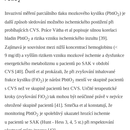
2
Invazivní měření parciálního tlaku mozkového kyslíku (PbtiO
) je
2
další způsob sledování možného ischemického postižení při
probíhajících CVS. Práce Vätha et al popisuje silnou korelaci
hladin PbtiO
a rizika vzniku ischemického inzultu [39].
2
Zajímavá je souvislost mezi nižší koncentrací hemoglobinu (<
9 mg/ dl) a vyšším rizikem vzniku mozkové ischemie a dysfunkce
energetického metabolizmu u pacientů po SAK v období
CVS [40]. Ďuriš et al prokázali, že při zvyšování inhalované
frakce kyslíku (FiO
) je nárůst PbtiO
menší ve skupině pacientů
2
2
s CVS než ve skupině pacientů bez CVS. Určité terapeutické
kroky (zvyšování FiO
) tak mohou být neúčinné právě v nejvíce
2
ohrožené skupině pacientů [41]. Smrčka et al konstatují, že
monitoring PbtiO
je spolehlivý ukazatel hrozící ischemie
2
u pacientů se SAK (Hunt ‑⁠ Hess 3, 4, 5 st.) při respektování