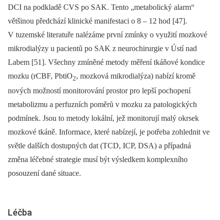
DCI na podkladě CVS po SAK. Tento „metabolický alarm“
většinou předchází klinické manifestaci o 8 –⁠ 12 hod [47].
V tuzemské literatuře nalézáme první zmínky o využití mozkové
mikrodialýzy u pacientů po SAK z neurochirurgie v Ústí nad
Labem [51]. Všechny zmíněné metody měření tkáňové kondice
mozku (rCBF, PbtiO
, mozková mikrodialýza) nabízí kromě
2
nových možností monitorování prostor pro lepší pochopení
metabolizmu a perfuzních poměrů v mozku za patologických
podmínek. Jsou to metody lokální, jež monitorují malý okrsek
mozkové tkáně. Informace, které nabízejí, je potřeba zohlednit ve
světle dalších dostupných dat (TCD, ICP, DSA) a případná
změna léčebné strategie musí být výsledkem komplexního
posouzení dané situace.
Léčba