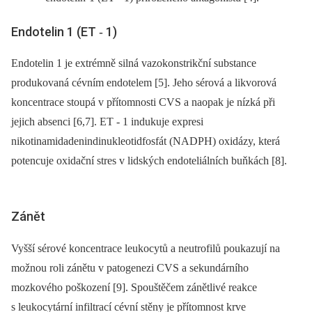
Endotelin 1 (ET ‑⁠ 1)
Endotelin 1 je extrémně silná vazokonstrikční substance
produkovaná cévním endotelem [5]. Jeho sérová a likvorová
koncentrace stoupá v přítomnosti CVS a naopak je nízká při
jejich absenci [6,7]. ET ‑⁠ 1 indukuje expresi
nikotinamidadenindinukleotidfosfát (NADPH) oxidázy, která
potencuje oxidační stres v lidských endoteliálních buňkách [8].
Zánět
Vyšší sérové koncentrace leukocytů a neutrofilů poukazují na
možnou roli zánětu v patogenezi CVS a sekundárního
mozkového poškození [9]. Spouštěčem zánětlivé reakce
s leukocytární infiltrací cévní stěny je přítomnost krve