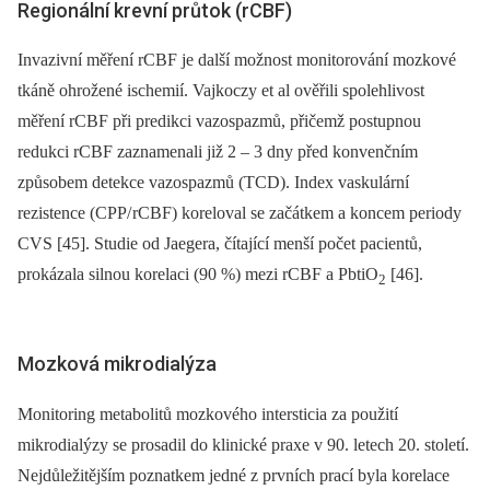
Regionální krevní průtok (rCBF)
Invazivní měření rCBF je další možnost monitorování mozkové
tkáně ohrožené ischemií. Vajkoczy et al ověřili spolehlivost
měření rCBF při predikci vazospazmů, přičemž postupnou
redukci rCBF zaznamenali již 2 –⁠ 3 dny před konvenčním
způsobem detekce vazospazmů (TCD). Index vaskulární
rezistence (CPP/ rCBF) koreloval se začátkem a koncem periody
CVS [45]. Studie od Jaegera, čítající menší počet pacientů,
prokázala silnou korelaci (90 %) mezi rCBF a PbtiO
[46].
2
Mozková mikrodialýza
Monitoring metabolitů mozkového intersticia za použití
mikrodialýzy se prosadil do klinické praxe v 90. letech 20. století.
Nejdůležitějším poznatkem jedné z prvních prací byla korelace