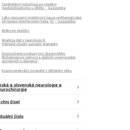
Cerebelární mutizmus po resekci
meduloblastomu u dítěte – kazuistika
Léky navozený systémový lupus erythematodes
při terapii interferonem beta‑1b – kazuistika
Webové okénko
Analýza dat v neurologii X.
Vybrané otázky sumární statistiky
Doporučené postupy pro di agnostiku
Alzheimerovy nemoci a dalších onemocnění
spojených s demencí
Kraniocerebrální poranění v dětském věku
eská a slovenská neurologie a
eurochirurgie
chiv čísel
tuální číslo