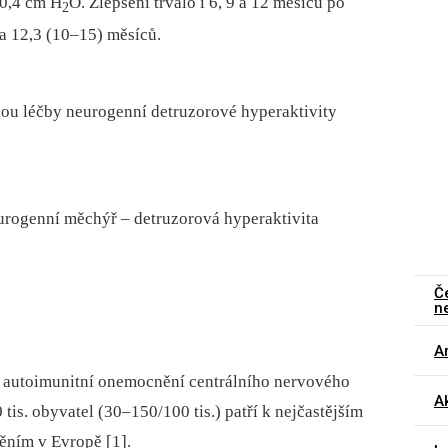
0,4 cm H
O. Zlepšení trvalo i 6, 9 a 12 měsíců po
2
la 12,3 (10–15) měsíců.
ou léčby neurogenní detruzorové hyperaktivity
eurogenní měchýř –⁠ detruzorová hyperaktivita
Č
n
Ar
é autoimunitní onemocnění centrálního nervového
Ak
tis. obyvatel (30–150/100 tis.) patří k nejčastějším
ním v Evropě [1].