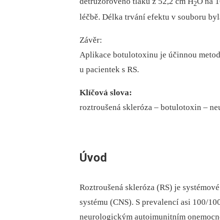
detruzorového tlaku z 52,2 cm H
O na 1
2
léčbě. Délka trvání efektu v souboru by
Závěr:
Aplikace botulotoxinu je účinnou metod
u pa­cientek s RS.
Klíčová slova:
roztroušená skleróza –⁠ botulotoxin –⁠ n
Úvod
Roztroušená skleróza (RS) je systémov
systému (CNS). S prevalencí asi 100/100 
neurologickým autoimunitním onemocně