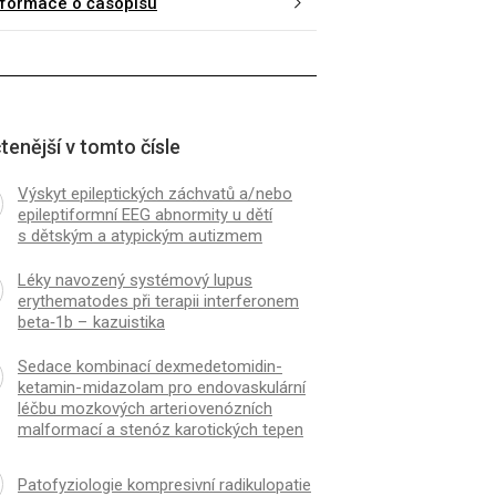
nformace o časopisu
tenější v tomto čísle
Výskyt epileptických záchvatů a/ nebo
epileptiformní EEG abnormity u dětí
s dětským a atypickým a utizmem
Léky navozený systémový lupus
erythematodes při terapii interferonem
beta‑1b – kazuistika
Sedace kombinací dexmedetomidin-
ketamin- midazolam pro endovaskulární
léčbu mozkových arteri ovenózních
malformací a stenóz karotických tepen
Patofyziologie kompresivní radikulopatie