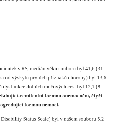
­cientek s RS, medián věku souboru byl 41,6 (31–
oba od výskytu prvních příznaků choroby) byl 13,6
ků dysfunkce dolních močových cest byl 12,1 (8–
relabující-remitentní formou onemocnění, čtyři
ogredující formou nemoci.
sability Status Scale) byl v našem souboru 5,2