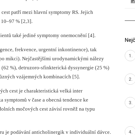
I
est patří mezi hlavní symptomy RS. Jejich
 10–97 % [2,3].
a­cientů také jediné symptomy onemocnění [4].
Nejč
ence, frekvence, urgentní inkontinence), tak
ua po mikci). Nejčastějšími urodynamickými nálezy
 (62 %), detruzoro-sfinkterická dyssynergie (25 %)
 různých vzájemných kombinacích [5].
h cest je charakteristická velká inter
mika symptomů v čase a obecná tendence ke
dolních močových cest závisí rovněž na typu
ru je podávání anticholinergik v individuální dávce.