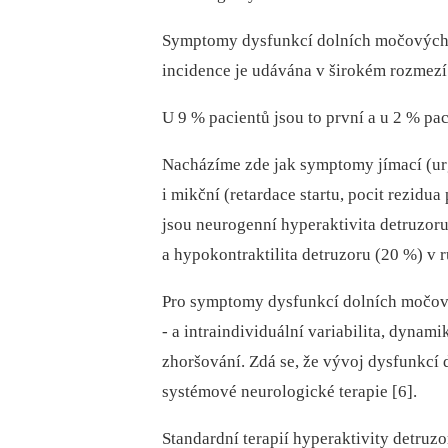
Symptomy dysfunkcí dolních močových c
incidence je udávána v širokém rozmezí
U 9 % pa­cientů jsou to první a u 2 % p
Nacházíme zde jak symptomy jímací (urg
i mikční (retardace startu, pocit rezid
jsou neurogenní hyperaktivita detruzoru
a hypokontraktilita detruzoru (20 %) v
Pro symptomy dysfunkcí dolních močovýc
-⁠ a intraindividuální variabilita, dyna
zhoršování. Zdá se, že vývoj dysfunkcí 
systémové neurologické terapie [6].
Standardní terapií hyperaktivity detruzo