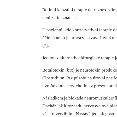
Rutinní kauzální terapie detruzoro–sfin
není zatím známa.
U pa­cientů, kde konzervativní terapie d
účinná nebo je provázena závažnými než
[7].
Jednou z alternativ chirurgické terapie 
Botulotoxin (btx) je neurotoxin produ
Clostridium. Btx působí na úrovni peri
uvolňování acetylcholinu z presynaptic
Následkem je blokáda neuromuskulárního
Dochází až k rozpadu nervosvalové plot
však reverzibilní. Nastává jednak postu