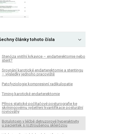
šechny články tohoto čísla
Stenóza vnitřní krkavice – endarterektomie nebo
stent?
Srovnání karotické endarterektomie a stentingu
– výsledky jednoho pracoviště
Patofyziologie kompresivní radikulopatie
Timing karotické endarterektomie
Přínos statické počítačové posturografie ke
skríningovému vyšetření kvantifikace posturální
rovnováhy
Botulotoxin v léčbě detruzorové hyperaktivity
u pa­cientek s roztroušenou sklerózou