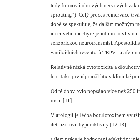
tedy formování nových nervových zakon
sprouting“). Celý proces reinervace trv
době se spekuluje, že dalším možným m
močového měchýře je inhibiční vliv na 
senzorickou neurotransmisi. Apostolidis
vaniloidních receptorů TRPV1 a aferent
Relativně nízká cytotoxicita a dlouhotrv
btx. Jako první použil btx v klinické pra
Od té doby bylo popsáno více než 250 in
roste [11].
V urologii je léčba botulotoxinem využ
detruzorové hyperaktivity [12,13].
Cílem práce je hodnocení efektivity inje