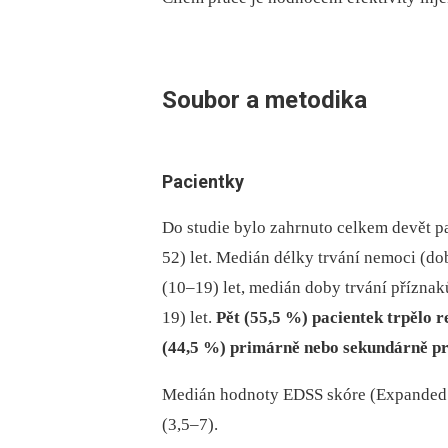
Soubor a metodika
Pacientky
Do studie bylo zahrnuto celkem devět pa
52) let. Medián délky tr­vání nemoci (d
(10–19) let, medián doby trvání přízna
19) let.
Pět (55,5 %) pa­cientek trpělo 
(44,5 %) primárně nebo sekundárně pr
Medián hodnoty EDSS skóre (Expanded Di
(3,5–7).