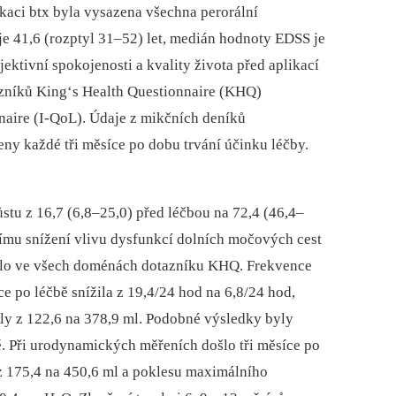
ikaci btx byla vysazena všechna perorální
je 41,6 (rozptyl 31–52) let, medián hodnoty EDSS je
ektivní spokojenosti a kvality života před aplikací
tazníků King‘s Health Questionnaire (KHQ)
naire (I-QoL). Údaje z mikčních deníků
y každé tři měsíce po dobu trvání účinku léčby.
stu z 16,7 (6,8–25,0) před léčbou na 72,4 (46,4–
tnímu snížení vlivu dysfunkcí dolních močových cest
došlo ve všech doménách dotazníku KHQ. Frekvence
 po léčbě snížila z 19,4/24 hod na 6,8/24 hod,
ly z 122,6 na 378,9 ml. Podobné výsledky byly
ě. Při urodynamických měřeních došlo tři měsíce po
 z 175,4 na 450,6 ml a poklesu maximálního