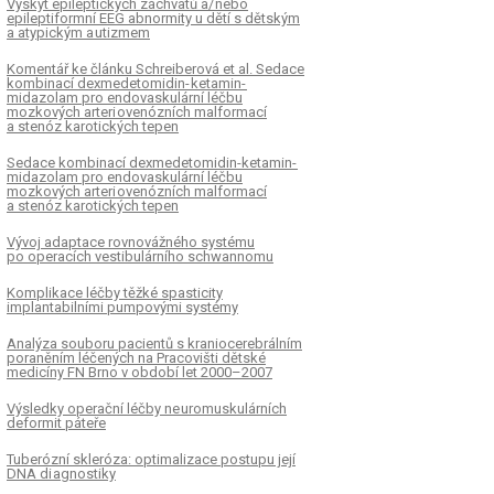
Výskyt epileptických záchvatů a/ nebo
epileptiformní EEG abnormity u dětí s dětským
a atypickým a utizmem
Komentář ke článku Schreiberová et al. Sedace
kombinací dexmedetomidin- ketamin-
midazolam pro endovaskulární léčbu
mozkových arteri ovenózních malformací
a stenóz karotických tepen
Sedace kombinací dexmedetomidin-ketamin-
midazolam pro endovaskulární léčbu
mozkových arteri ovenózních malformací
a stenóz karotických tepen
Vývoj adaptace rovnovážného systému
po operacích vestibulárního schwannomu
Komplikace léčby těžké spasticity
implantabilními pumpovými systémy
Analýza souboru pa­cientů s kraniocerebrálním
poraněním léčených na Pracovišti dětské
medicíny FN Brno v období let 2000–2007
Výsledky operační léčby ne uromuskulárních
deformit páteře
Tuberózní skleróza: optimalizace postupu její
DNA di agnostiky