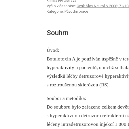
klinika FN Ostrava
Vyšlo v časopise:
Cesk Slov Neurol N 2008; 71/10
Kategorie: Původní práce
Souhrn
Úvod:
Botulotoxin A je používán úspěšně v te
hyperaktivity u pa­cientů, u nichž selhal
výsledků léčby detruzorové hyperaktivit
s roztroušenou sklerózou (RS).
Soubor a metodika:
Do souboru bylo zařazeno celkem devět 
s hyperaktivitou detruzoru refrakterní n
léčeny intradetruzorovou injekcí 1 000