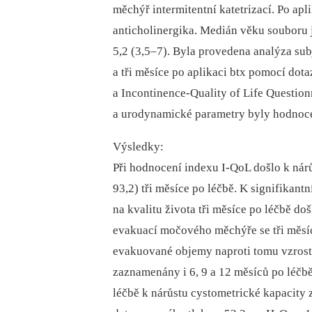
měchýř intermitentní katetrizací. Po apl
anticholinergika. Medián věku souboru 
5,2 (3,5–7). Byla provedena analýza subj
a tři měsíce po aplikaci btx pomocí do
a Incontinence-Quality of Life Question
a urodynamické parametry byly hodnocen
Výsledky:
Při hodnocení indexu I-QoL došlo k nárů
93,2) tři měsíce po léčbě. K signifikan
na kvalitu života tři měsíce po léčbě 
evakuací močového měchýře se tři měsíce
evakuované objemy naproti tomu vzrost
zaznamenány i 6, 9 a 12 měsíců po léčb
léčbě k nárůstu cystometrické kapacity