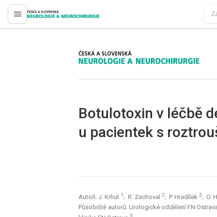
proLékaře.cz
proLékaře.cz
Botulotoxin v léčbě d
u pa­cientek s roztro
1
2
3
Autoři: J. Krhut
; R. Zachoval
; P. Hradílek
; O. 
Působiště autorů: Urologické oddělení FN Ostrav
3