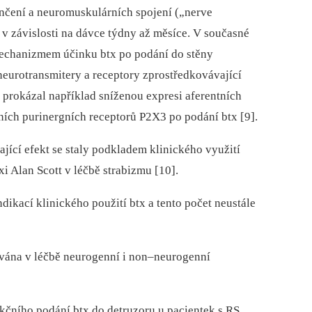
čení a neuromuskulárních spojení („nerve
á v závislosti na dávce týdny až měsíce. V současné
echanizmem účinku btx po podání do stěny
neurotransmitery a receptory zprostředkovávající
 prokázal například sníženou expresi aferentních
ních purinergních receptorů P2X3 po podání btx [9].
ající efekt se staly podkladem klinického využití
xi Alan Scott v léčbě strabizmu [10].
dikací klinického použití btx a tento počet neustále
ívána v léčbě neurogenní i non–neurogenní
kčního podání btx do detruzoru u pa­cientek s RS.