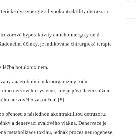
kterické dyssynergie a hypokontraktility detruzoru
etruzorové hyperaktivity anticholinergiky není
ádoucími účinky, je indikována chirurgická terapie
je léčba botulotoxinem.
kovaný anaerobními mikroorganizmy rodu
ferního nervového systému, kde je původcem snížení
kého nervového zakončení [8].
 přenosu s následnou akontraktilitou detruzoru.
énky a denervaci svalového vlákna. Denervace je
pná metabolizace toxinu, jednak proces neurogeneze,