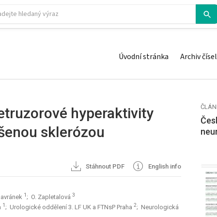
Úvodní stránka
Archiv čísel
ČLÁN
etruzorové hyperaktivity
Česk
ušenou sklerózou
neu
Stáhnout PDF
English info
1
3
Havránek
; O. Zapletalová
1
2
a
; Urologické oddělení 3. LF UK a FTNsP Praha
; Neurologická