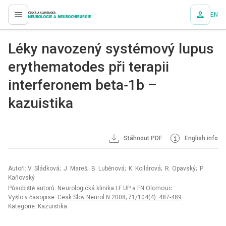
EN
proLékaře.cz
Léky navozený systémový lupus
erythematodes při terapii
interferonem beta‑1b –
kazuistika
Stáhnout PDF
English info
Autoři: V. Sládková; J. Mareš; B. Luběnová; K. Kollárová; R. Opavský; P.
Kaňovský
Působiště autorů: Ne urologická klinika LF UP a FN Olomo uc
Vyšlo v časopise:
Cesk Slov Neurol N 2008; 71/104(4): 487-489
Kategorie: Kazuistika