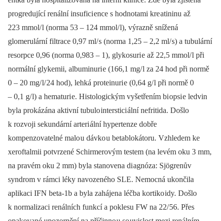
progredující renální insufici ence s hodnotami kre atininu až
223 mmol/ l (norma 53 –⁠ 124 mmol/ l), výrazně snížená
glomerulární filtrace 0,97 ml/ s (norma 1,25 –⁠ 2,2 ml/ s) a tubulární
resorpce 0,96 (norma 0,983 –⁠ 1), glykosuri e až 22,5 mmol/ l při
normální glykemii, al­buminuri e (166,1 mg/ l za 24 hod při normě
0 –⁠ 20 mg/ l/ 24 hod), lehká proteinuri e (0,64 g/ l při normě 0
–⁠ 0,1 g/ l) a hematuri e. Histologickým vyšetřením bi opsi e ledvin
byla prokázána aktivní tubulo interstici ální nefritida. Došlo
k rozvoji sekundární arteri ální hypertenze dobře
kompenzovatelné malo u dávko u betablokátoru. Vzhledem ke
xeroftalmii potvrzené Schirmerovým testem (na levém oku 3 mm,
na pravém oku 2 mm) byla stanovena di agnóza: Sjögrenův
syndrom v rámci léky navozeného SLE. Nemocná ukončila
aplikaci IFN beta‑1b a byla zahájena léčba kortiko idy. Došlo
k normalizaci renálních funkcí a poklesu FW na 22/ 56. Přes
opakované upozornění na příčinno u so uvislost mezi renálním