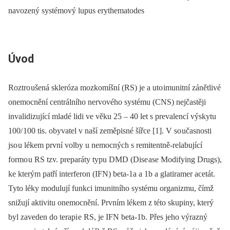
navozený systémový lupus erythematodes
Úvod
Roztro ušená skleróza mozkomíšní (RS) je a uto imunitní zánětlivé
onemocnění centrálního nervového systému (CNS) nejčastěji
invalidizující mladé lidi ve věku 25 –⁠ 40 let s prevalencí výskytu
100/ 100 tis. obyvatel v naší zeměpisné šířce [1]. V so učasnosti
jso u lékem první volby u nemocných s remitentně‑relabující
formo u RS tzv. preparáty typu DMD (Dise ase Modifying Drugs),
ke kterým patří interferon (IFN) beta‑1a a 1b a glatiramer acetát.
Tyto léky modulují funkci imunitního systému organizmu, čímž
snižují aktivitu onemocnění. Prvním lékem z této skupiny, který
byl zaveden do terapi e RS, je IFN beta‑1b. Přes jeho výrazný