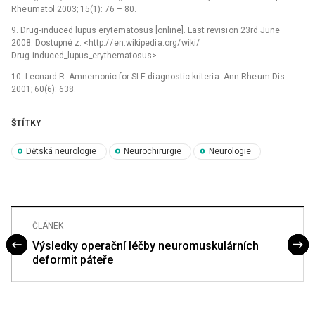
Rhe umatol 2003; 15(1): 76 –⁠ 80.
9. Drug‑induced lupus erytematosus [online]. Last revisi on 23rd June
2008. Dostupné z: <http:/ / en.wikipedi a.org/ wiki/
Drug‑induced_lupus_erythematosus>.
10. Leonard R. Amnemonic for SLE di agnostic kriteri a. Ann Rhe um Dis
2001; 60(6): 638.
ŠTÍTKY
Dětská neurologie
Neurochirurgie
Neurologie
ČLÁNEK
Výsledky operační léčby ne uromuskulárních
deformit páteře