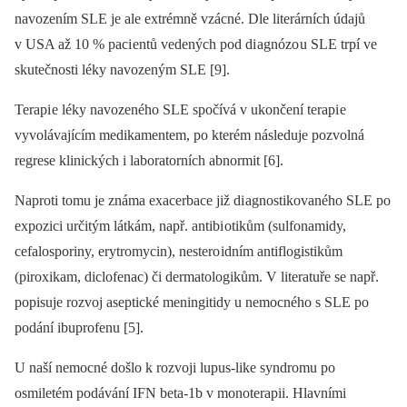
navozením SLE je ale extrémně vzácné. Dle literárních údajů
v USA až 10 % paci entů vedených pod di agnózo u SLE trpí ve
skutečnosti léky navozeným SLE [9].
Terapi e léky navozeného SLE spočívá v ukončení terapi e
vyvolávajícím medikamentem, po kterém následuje pozvolná
regrese klinických i laboratorních abnormit [6].
Naproti tomu je známa exacerbace již di agnostikovaného SLE po
expozici určitým látkám, např. antibi otikům (sulfonamidy,
cefalosporiny, erytromycin), nestero idním antiflogistikům
(piroxikam, diclofenac) či dermatologikům. V literatuře se např.
popisuje rozvoj aseptické meningitidy u nemocného s SLE po
podání ibuprofenu [5].
U naší nemocné došlo k rozvoji lupus‑like syndromu po
osmiletém podávání IFN beta‑1b v monoterapii. Hlavními