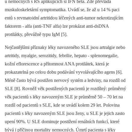
u nemocných s RS aplikujících si IFN beta. Zde převládá
muskulo­skeletární symptomatika. Uvádí se, že až u 14 % paci
entů s revmato idní artritido u léčených anti‑tumor nekrotizujícím
faktorem -⁠ alfa (anti‑TNF alfa) lze prokázat anti‑dsDNA
protilátky, převážně typu IgM [5].
Nejčastějšími příznaky léky navozeného SLE jso u artralgi e nebo
artritidy, myalgi e, serozitidy, febrili e, hepato -⁠ splenomegali e,
kožní eflorescence a přítomnost ANA protilátek, která je
prokazatelná po celo u dobu podávání vyvolávajícího agens [6].
Méně často bývá postižen nervový systém a ledviny, na rozdíl od
SLE [8]. Rovněž věk postižených paci entů je rozdílný: průměrný
věk paci entů s léky navozeným SLE je průměrně 50 –⁠ 70 let na
rozdíl od paci entů s SLE, kde se uvádí kolem 29 let. Polovina
paci entů s léky navozeným SLE jso u ženy, u SLE je jejich zasto
upení 90%. U SLE dominuje postižení renálních funkcí, které
bývá i příčino u mortality nemocných. Úmrtí paci enta s léky