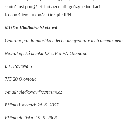
skutečnost pomýšlet. Potvrzení di agnózy je indikací
k okamžitému ukončení terapi e IFN.
MUDr. Vladimíra Sládková
Centrum pro di agnostiku a léčbu demyelinizačních onemocnění
Ne urologická klinika LF UP a FN Olomo uc
I. P. Pavlova 6
775 20 Olomo uc
e‑mail: sladkovav@centrum.cz
Přijato k recenzi: 26. 6. 2007
Přijato do tisku: 19. 5. 2008