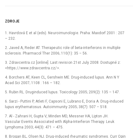
ZDROJE
1. Havrdová E et al (eds). Ne uro imunologi e. Praha: Maxdorf 2001 : 207
–⁠ 232.
2. Javed A, Reder AT. Therape utic role of beta-interferons in multiple
sclerosis. Pharmacol Ther 2006; 110(1): 35 –⁠ 56.
3. Zdravcentra.cz [online]. Last revisi on 21st July 2008. Dostupné z:
<https:/ / www.zdravcentra.cz/ >.
4. Borchers AT, Keen CL, Gershwin ME. Drug-induced lupus. Ann N Y
Acad Sci 2007; 1108 : 166 –⁠ 182.
5. Rubin RL. Druginduced lupus. Toxicology 2005; 209(2): 135 –⁠ 147.
6. Sarzi -⁠ Puttini P, Atleti F, Capsoni E, Lubrano E, Dori a A. Drug‑induced
lupus erythematosus. Auto immunity 2005; 38(7): 507 –⁠ 518.
7. Al -⁠ Zahrani H, Gupta V, Minden MD, Messner HA, Lipton JH.
Vascular Events Associ ated with Alpha-Interferon Therapy. Le uk
Lymphoma 2003; 44(3): 471 –⁠ 475.
8. Brogan BL, Olsen NJ. Drug‑induced rhe umatic syndromes. Curr Opin