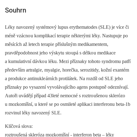
Souhrn
Léky navozený systémový lupus erythematodes (SLE) je více či
méně vzácno u komplikací terapi e některými léky. Nastupuje po
měsících až letech terapi e příslušným medikamentem,
pravděpodobnost jeho výskytu sto upá s délko u medikace
a kumulativní dávko u léku. Mezi příznaky tohoto syndromu patří
především artralgi e, myalgi e, horečka, serozitidy, kožní exantém
a produkce antinukle árních protilátek. Na rozdíl od SLE jeho
příznaky po vysazení vyvolávajícího agens postupně odeznívají.
Autoři uvádějí případ 43leté nemocné s roztro ušeno u sklerózo
u mozkomíšní, u které se po osmileté aplikaci interferonu beta‑1b
rozvinul léky navozený SLE.
Klíčová slova:
roztroušená skleróza mozkomíšní -⁠ interferon beta –⁠ léky