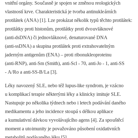
vnitřní orgány. So učasně je spojen se změno u reologických
vlastností krve. Charakteristická je tvorba antinukle árních
protilátek (ANA) [1]. Lze prokázat několik typů těchto protilátek:
protilátky proti histonům, protilátky proti dvo uvláknové
(anti‑dsDNA) či jednovláknové, denaturované DNA
(anti‑ssDNA) a skupina protilátek proti extrahovatelným
jaderným antigenům (ENA) –⁠ proti ribonukleoproteinu
(anti‑RNP), anti‑Sm (Smith), anti‑Scl -⁠ 70, anti‑Jo -⁠ 1, anti‑SS
-⁠ A/ Ro a anti‑SS-B/ La [3].
Léky navozený SLE, nebo též lupus‑like syndrom, je vzácno
u komplikací terapi e některými léky a klinicky imituje SLE.
Nastupuje po několika týdnech nebo i letech podávání daného
medikamentu a jeho incidence sto upá s délko u aplikace
a kumulativní dávko u vyvolávajícího agens [4]. Za spo uštěcí
moment a uto imunity je považováno působení oxidativních
metabolitů podávaného léku [5].