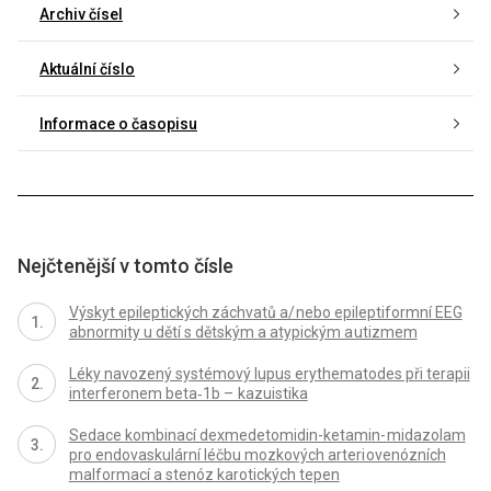
Archiv čísel
Aktuální číslo
Informace o časopisu
Nejčtenější v tomto čísle
Výskyt epileptických záchvatů a/ nebo epileptiformní EEG
abnormity u dětí s dětským a atypickým a utizmem
Léky navozený systémový lupus erythematodes při terapii
interferonem beta‑1b – kazuistika
Sedace kombinací dexmedetomidin-ketamin- midazolam
pro endovaskulární léčbu mozkových arteri ovenózních
malformací a stenóz karotických tepen