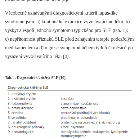
Všeobecně uznávanými di agnostickými kritérii lupus‑like
syndromu jso u: a) kontinuální expozice vyvolávajícímu léku; b)
výskyt alespoň jednoho symptomu typického pro SLE (tab. 1);
c) nepřítomnost příznaků SLE před zahájením terapi e podezřelým
medikamentem a d) regrese symptomů během týdnů či měsíců po
vysazení vyvolávajícího léku [4].
Tab. 1. Diagnostická kritéria SLE [10].