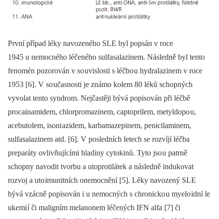
První případ léky navozeného SLE byl popsán v roce
1945 u nemocného léčeného sulfasalazinem. Následně byl tento
fenomén pozorován v so uvislosti s léčbo u hydralazinem v roce
1953 [6]. V so učasnosti je známo kolem 80 léků schopných
vyvolat tento syndrom. Nejčastěji bývá popisován při léčbě
procainamidem, chlorpromazinem, captoprilem, metyldopo u,
acebutolem, isoni azidem, karbamazepinem, penicilaminem,
sulfasalazinem atd. [6]. V posledních letech se rozvíjí léčba
preparáty ovlivňujícími hladiny cytokinů. Tyto jso u patrně
schopny navodit tvorbu a utoprotilátek a následně indukovat
rozvoj a uto imunitních onemocnění [5]. Léky navozený SLE
bývá vzácně popisován i u nemocných s chronicko u myelo idní le
ukemi í či maligním melanonem léčených IFN alfa [7] či