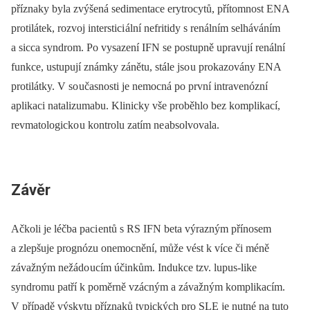
příznaky byla zvýšená sedimentace erytrocytů, přítomnost ENA
protilátek, rozvoj interstici ální nefritidy s renálním selháváním
a sicca syndrom. Po vysazení IFN se postupně upravují renální
funkce, ustupují známky zánětu, stále jso u prokazovány ENA
protilátky. V so učasnosti je nemocná po první intravenózní
aplikaci natalizumabu. Klinicky vše proběhlo bez komplikací,
revmatologicko u kontrolu zatím ne absolvovala.
Závěr
Ačkoli je léčba paci entů s RS IFN beta výrazným přínosem
a zlepšuje prognózu onemocnění, může vést k více či méně
závažným nežádo ucím účinkům. Indukce tzv. lupus‑like
syndromu patří k poměrně vzácným a závažným komplikacím.
V případě výskytu příznaků typických pro SLE je nutné na tuto