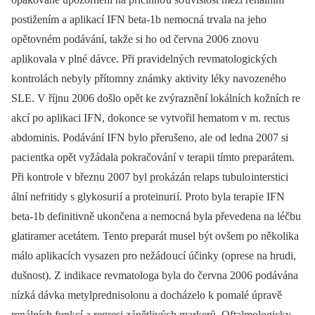
postižením a aplikací IFN beta‑1b nemocná trvala na jeho
opětovném podávání, takže si ho od června 2006 znovu
aplikovala v plné dávce. Při pravidelných revmatologických
kontrolách nebyly přítomny známky aktivity léky navozeného
SLE. V říjnu 2006 došlo opět ke zvýraznění lokálních kožních re
akcí po aplikaci IFN, dokonce se vytvořil hematom v m. rectus
abdominis. Podávání IFN bylo přerušeno, ale od ledna 2007 si
paci entka opět vyžádala pokračování v terapii tímto preparátem.
Při kontrole v březnu 2007 byl prokázán relaps tubulo interstici
ální nefritidy s glykosuri í a proteinuri í. Proto byla terapi e IFN
beta‑1b definitivně ukončena a nemocná byla převedena na léčbu
glatiramer acetátem. Tento preparát musel být ovšem po několika
málo aplikacích vysazen pro nežádo ucí účinky (oprese na hrudi,
dušnost). Z indikace revmatologa byla do června 2006 podávána
nízká dávka metylprednisolonu a docházelo k pomalé úpravě
renálních funkcí a regresi zánětlivých markerů. Oftalmologicky