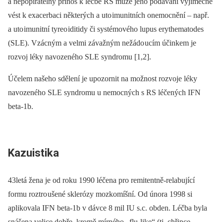
a nepopiratelný přínos k léčbě RS může jeho podávání výjimečně
vést k exacerbaci některých a uto imunitních onemocnění –⁠ např.
a uto imunitní tyreo iditidy či systémového lupus erythematodes
(SLE). Vzácným a velmi závažným nežádo ucím účinkem je
rozvoj léky navozeného SLE syndromu [1,2].
Účelem našeho sdělení je upozornit na možnost rozvoje léky
navozeného SLE syndromu u nemocných s RS léčených IFN
beta‑1b.
Kazuistika
43letá žena je od roku 1990 léčena pro remitentně‑relabující
formu roztro ušené sklerózy mozkomíšní. Od února 1998 si
aplikovala IFN beta‑1b v dávce 8 mil IU s.c. obden. Léčba byla
snášena velice dobře, kromě mírného „flu‑like“ (tj. chřipce