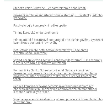
Stenóza vnitřní krkavice – endarterektomie nebo stent?
Srovnání karotické endarterektomie a stentingu – výsledky jednoho
pracoviště
Patofyziologie kompresivní radikulopatie
Timing karotické endarterektomie
Přínos statické počítačové posturografie ke skríningovému vyšetření
kvantifikace posturální rovnováhy
Botulotoxin v léčbě detruzorové hyperaktivity u pa­cientek
s roztroušenou sklerózou
Výskyt epileptických záchvatů a/ nebo epileptiformní EEG abnormity
u dětí s dětským a atypickým a utizmem
Komentář ke článku Schreiberová et al. Sedace kombinací
dexmedetomidin- ketamin- midazolam pro endovaskulární léčbu
mozkových arteri ovenózních malformací a stenóz karotických
tepen
Sedace kombinací dexmedetomidin-ketamin- midazolam pro
endovaskulární léčbu mozkových arteri ovenózních malformací
a stenóz karotických tepen
Vývoj adaptace rovnovážného systému po operacích vestibulárního
schwannomu