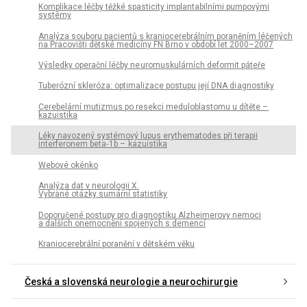
Komplikace léčby těžké spasticity implantabilními pumpovými
systémy
Analýza souboru pa­cientů s kraniocerebrálním poraněním léčených
na Pracovišti dětské medicíny FN Brno v období let 2000–2007
Výsledky operační léčby ne uromuskulárních deformit páteře
Tuberózní skleróza: optimalizace postupu její DNA di agnostiky
Cerebelární mutizmus po resekci meduloblastomu u dítěte –
kazuistika
Léky navozený systémový lupus erythematodes při terapii
interferonem beta‑1b – kazuistika
Webové okénko
Analýza dat v neurologii X.
Vybrané otázky sumární statistiky
Doporučené postupy pro di agnostiku Alzheimerovy nemoci
a dalších onemocnění spojených s demencí
Kraniocerebrální poranění v dětském věku
Česká a slovenská neurologie a neurochirurgie