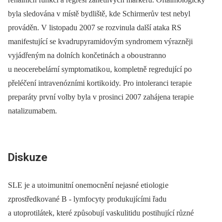
byla sledována v místě bydliště, kde Schirmerův test nebyl
prováděn. V listopadu 2007 se rozvinula další ataka RS
manifestující se kvadrupyramidovým syndromem výrazněji
vyjádřeným na dolních končetinách a obo ustranno
u neocerebelární symptomatiko u, kompletně regredující po
přeléčení intravenózními kortiko idy. Pro intoleranci terapi e
preparáty první volby byla v prosinci 2007 zahájena terapi e
natalizumabem.
Diskuze
SLE je a uto imunitní onemocnění nejasné eti ologi e
zprostředkované B -⁠ lymfocyty produkujícími řadu
a utoprotilátek, které způsobují vaskulitidu postihující různé