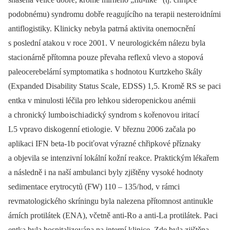
podobnému) syndromu dobře re agujícího na terapii nestero idními
antiflogistiky. Klinicky nebyla patrná aktivita onemocnění
s poslední atako u v roce 2001. V ne urologickém nálezu byla
staci onárně přítomna po uze převaha reflexů vlevo a stopová
paleocerebelární symptomatika s hodnoto u Kurtzkeho škály
(Expanded Disability Status Scale, EDSS) 1,5. Kromě RS se paci
entka v minulosti léčila pro lehko u sideropenicko u anémii
a chronický lumbo ischi adický syndrom s kořenovo u iritací
L5 vpravo diskogenní eti ologi e. V březnu 2006 začala po
aplikaci IFN beta‑1b pociťovat výrazné chřipkové příznaky
a objevila se intenzivní lokální kožní re akce. Praktickým lékařem
a následně i na naší ambulanci byly zjištěny vysoké hodnoty
sedimentace erytrocytů (FW) 110 –⁠ 135/ hod, v rámci
revmatologického skríningu byla nalezena přítomnost antinukle
árních protilátek (ENA), včetně anti‑Ro a anti‑La protilátek. Paci
entka byla hospitalizována na interní klinice. Zde byla zjištěna