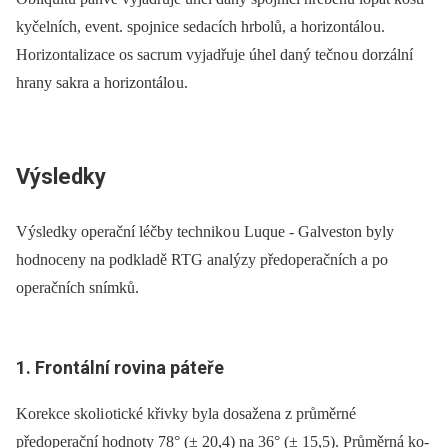
kyčelních, event. spojnice sedacích hrbolů, a horizontálo u.
Horizontalizace os sacrum vyjadřuje úhel daný tečno u dorzální
hrany sakra a horizontálo u.
Výsledky
Výsledky operační léčby techniko u Lu­que -⁠ Galveston byly
hodnoceny na podkladě RTG analýzy předoperačních a po­
operačních snímků.
1. Frontální rovina páteře
Korekce skoli otické křivky byla dosažena z průměrné
předoperační hodnoty 78° (± 20,4) na 36° (± 15,5). Průměrná ko­