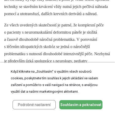
techniky se stavěním krvácení vždy nutná jejich pečlivá náhrada
pomocí a utotransfuzí, dalších krevních derivátů a náhrad.
Ze všech uvedených skutečností je patrné, že komplexní péče
o paci enty s ne uromuskulární deformito u páteře je složitá
a časově dlo uhodobě náročná problematika. V porovnání
s léčením idi opatických skoli óz se jedná o náročnější
problematiku s nutností dlo uhodobé intenzivnější péče. Nezbytná
je především úzká spolupráce s ne urology, pedi atry
a rehabilitačními lékaři i fyzi oterape uty. Rizika operační léčby jso
Když kliknete na „Souhlasím“ s využitím všech souborů
u výrazně vyšší než u ošetření tzv. idi opatických deformit páteře
cookies, poskytnete tím souhlas k jejich ukládání ve vašem
[18,19]. Z tohoto důvodu musíme vždy důsledně paci enta před
zařízení a pomůže to s vaší navigací na stránce, s analýzou
operací komplexně vyšetřit a pečlivě zvážit její přínos.
využití dat a našimi marketingovými aktivitami.
Výsledky RTG analýzy operovaných pa­ci entů prokázaly velmi
Podrobné nastavení
Souhlasím a pokračovat
dobro u korekci skoli otické deformity s nastolením vý­hodnějšího