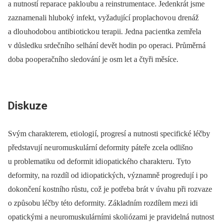
a nutností reparace pa­klo ubu a reinstrumentace. Jedenkrát jsme
zaznamenali hluboký infekt, vyžadující proplachovo u drenáž
a dlo uhodobo u antibi oticko u terapii. Jedna paci entka zemřela
v důsledku srdečního selhání devět hodin po operaci. Průměrná
doba po operačního sledování je osm let a čtyři měsíce.
Diskuze
Svým charakterem, eti ologi í, progresí a nutnosti specifické léčby
představují ne uromuskulární deformity páteře zcela odlišno
u problematiku od deformit idi opatického charakteru. Tyto
deformity, na rozdíl od idi opatických, významně progredují i po
dokončení kostního růstu, což je potřeba brát v úvahu při rozvaze
o způsobu léčby této deformity. Základním rozdílem mezi idi
opatickými a ne uromuskulárními skoli ózami je pravidelná nutnost