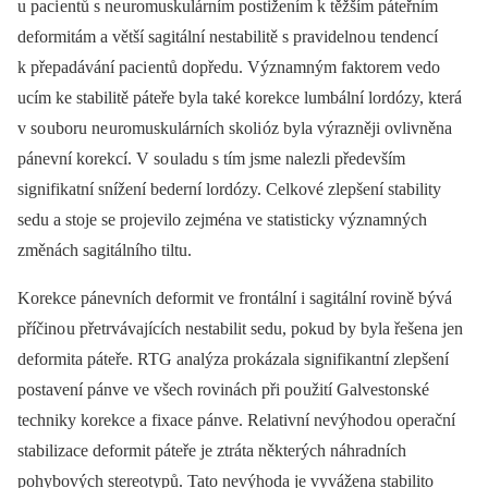
u paci entů s ne uromuskulárním postižením k těžším páteřním
deformitám a větší sagitální nestabilitě s pravidelno u tendencí
k přepadávání paci entů dopředu. Významným faktorem vedo
ucím ke stabilitě páteře byla také korekce lumbální lordózy, která
v so uboru ne uromuskulárních skoli óz byla výrazněji ovlivněna
pánevní korekcí. V so uladu s tím jsme nalezli především
signifikatní snížení bederní lordózy. Celkové zlepšení stability
sedu a stoje se projevilo zejména ve statisticky významných
změnách sagitálního tiltu.
Korekce pánevních deformit ve frontální i sagitální rovině bývá
příčino u přetrvávajících nestabilit sedu, pokud by byla řešena jen
deformita páteře. RTG analýza prokázala signifikantní zlepšení
postavení pánve ve všech rovinách při po užití Galvestonské
techniky korekce a fixace pánve. Relativní nevýhodo u operační
stabilizace deformit páteře je ztráta některých náhradních
pohybových stereotypů. Tato nevýhoda je vyvážena stabilito