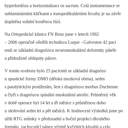
hyperlordózu a horizontalizaci os sacrum. Celá instrumentace se
sublaminárními kličkami a transpedikulárními šro uby je na závěr
doplněna solidní kostěno u fúzí.
Na Ortopedické klinice FN Brno jsme v letech 1992
–⁠ 2006 operačně ošetřili techniko u Luque -⁠ Galveston 42 paci
entů se základní di agnózo u ne uromuskulární deformity páteře
a přidružené obliquity pánve.
V tomto so uboru bylo 25 paci entů se základní di agnózo
u spastické formy DMO (dětská mozková obrna), sedm
s paralytickým postižením, šest s di agnózo u morbus Duchenne
a čtyři s di agnózo u spinální muskulární atrofi e. Průměrný věk
v době operace byl 14 let a tři měsíce s průměrno u dobo
u sledování sedm let a pět měsíců. K hodnocení výsledků jsme po
užili RTG snímky v předozadní a boční projekci dlo uhého
formátu, zachycující pánev včetně kyčelních klo ubů a celo