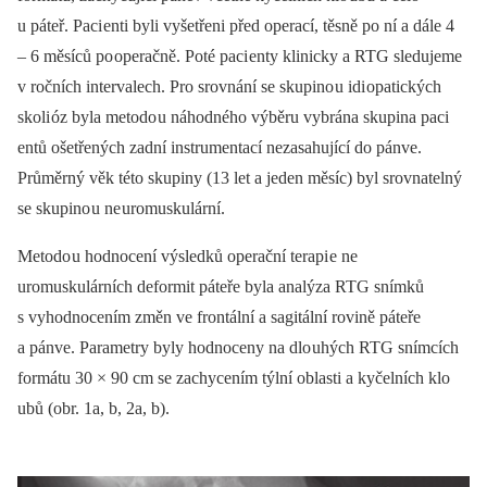
u páteř. Paci enti byli vyšetřeni před operací, těsně po ní a dále 4
–⁠ 6 měsíců po operačně. Poté paci enty klinicky a RTG sledujeme
v ročních intervalech. Pro srovnání se skupino u idi opatických
skoli óz byla metodo u náhodného výběru vybrána skupina paci
entů ošetřených zadní instrumentací nezasahující do pánve.
Průměrný věk této skupiny (13 let a jeden měsíc) byl srovnatelný
se skupino u ne uromuskulární.
Metodo u hodnocení výsledků operační terapi e ne
uromuskulárních deformit páteře byla analýza RTG snímků
s vyhodnocením změn ve frontální a sagitální rovině páteře
a pánve. Parametry byly hodnoceny na dlo uhých RTG snímcích
formátu 30 × 90 cm se zachycením týlní oblasti a kyčelních klo
ubů (obr. 1a, b, 2a, b).