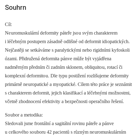
Souhrn
Cíl:
Ne uromuskulární deformity páteře jso u svým charakterem
i léčebným postupem zásadně odlišné od deformit idi opatických.
Nejčastěji se setkáváme s paralytickými nebo rigidními kyfoskoli
ózami. Přidružená deformita pánve může být vyjádřena
nadměrným předním či zadním sklonem, obliquito u, rotací či
komplexní deformito u. Dle typu postižení rozlišujeme deformity
primárně ne uropatické a myopatické. Cílem této práce je seznámit
s charakterem deformit, jejich klasifikací a léčebnými možnostmi,
včetně zhodnocení efektivity a bezpečnosti operačního řešení.
So ubor a metodika:
Sledovali jsme frontální a sagitální rovinu páteře a pánve
u celkového so uboru 42 paci entů s různým ne uromuskulárním