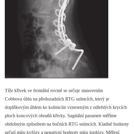
Tíže křivek ve frontální rovině se určuje stanovením
Cobbova úhlu na předozadních RTG snímcích, který je
doplňkovým úhlem ke kolmicím vzneseným z odlehlých krycích
ploch koncových obratlů křivky. Sagitální parametr měříme
obdobným způsobem na bočních RTG snímcích. Kladné hodnoty
určují míru kyfózy a negativní hodnoty míru lordózy. Měření