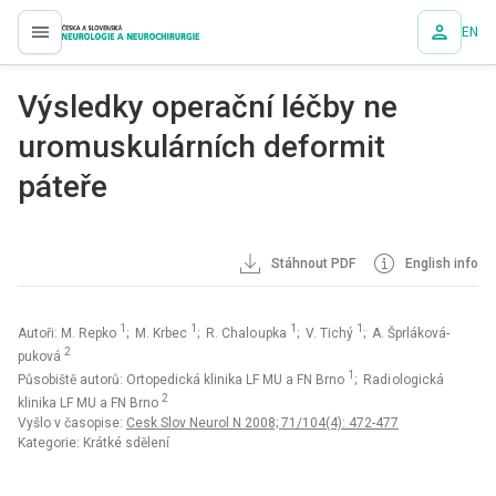
EN
proLékaře.cz
Výsledky operační léčby ne
uromuskulárních deformit
páteře
Stáhnout PDF
English info
1
1
1
1
Autoři: M. Repko
; M. Krbec
; R. Chalo upka
; V. Tichý
; A. Šprláková-
2
puková
1
Působiště autorů: Ortopedická klinika LF MU a FN Brno
; Radi ologická
2
klinika LF MU a FN Brno
Vyšlo v časopise:
Cesk Slov Neurol N 2008; 71/104(4): 472-477
Kategorie: Krátké sdělení