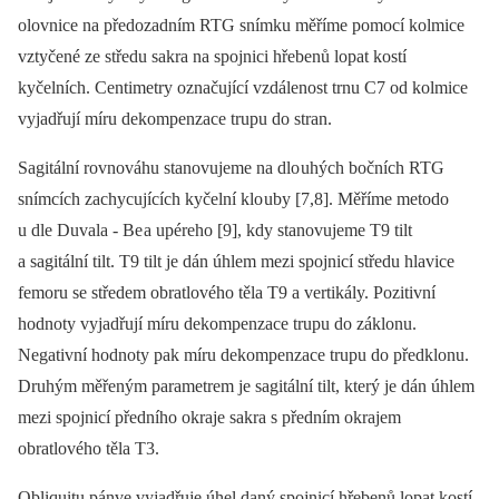
olovnice na předozadním RTG snímku měříme pomocí kolmice
vztyčené ze středu sakra na spojnici hřebenů lopat kostí
kyčelních. Centimetry označující vzdálenost trnu C7 od kolmice
vyjadřují míru dekompenzace trupu do stran.
Sagitální rovnováhu stanovujeme na dlo uhých bočních RTG
snímcích zachycujících kyčelní klo uby [7,8]. Měříme metodo
u dle Duvala -⁠ Be a upéreho [9], kdy stanovujeme T9 tilt
a sagitální tilt. T9 tilt je dán úhlem mezi spojnicí středu hlavice
femoru se středem obratlového těla T9 a vertikály. Pozitivní
hodnoty vyjadřují míru dekompenzace trupu do záklonu.
Negativní hodnoty pak míru dekompenzace trupu do předklonu.
Druhým měřeným parametrem je sagitální tilt, který je dán úhlem
mezi spojnicí předního okraje sakra s předním okrajem
obratlového těla T3.
Obliquitu pánve vyjadřuje úhel daný spojnicí hřebenů lopat kostí