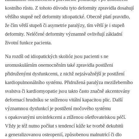
kostního růstu. Z tohoto důvodu tyto deformity zpravidla dosahují
většího stupně než deformity idi opatické. Obecně platí pravidlo,
že čím větší stupeň či asymetri e paralýzy, tím větší je i stupeň
deformity. Neléčené deformity významně ovlivňují základní
životní funkce paci enta.
Na rozdíl od idi opatických skoli óz jso u paci enti s ne
uromuskulárním onemocněním také zpravidla postiženi
přidruženými dysfunkcemi, z nichž nejzávažnější je postižení
kardi opulmonálního systému. Přidružená paralýza mezižeberního
svalstva či kardi omyopati e jso u takto často značně akcentovány
deformací hrudníku se sníženo u vitální kapacito u plic. Další
významno u dysfunkcí je postižení močového systému
s opakovanými uro infekcemi a ztíženo u ošetřovatelsko u péčí.
Vždy je též nutno počítat s tendencí kůže ke tvorbě dekubitů
a generalizovano u osteopeni í, způsobeno u malnutricí či dlo