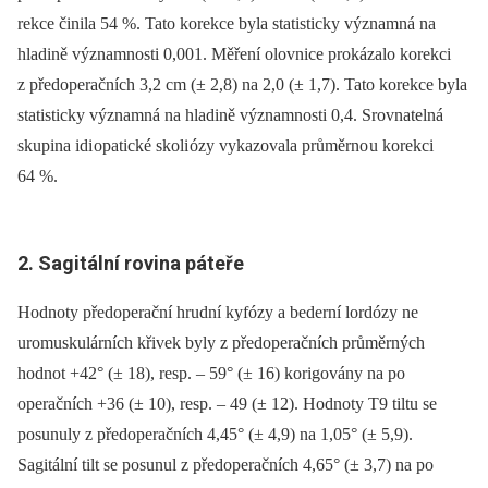
rekce činila 54 %. Tato korekce byla statisticky významná na
hladině významnosti 0,001. Měření olovnice prokázalo korekci
z předoperačních 3,2 cm (± 2,8) na 2,0 (± 1,7). Tato korekce byla
statisticky významná na hladině významnosti 0,4. Srovnatelná
skupina idi opatické skoli ózy vykazovala průměrno u korekci
64 %.
2. Sagitální rovina páteře
Hodnoty předoperační hrudní kyfózy a bederní lordózy ne
uromuskulárních křivek byly z předoperačních průměrných
hodnot +42° (± 18), resp. –⁠ 59° (± 16) korigovány na po
operačních +36 (± 10), resp. –⁠ 49 (± 12). Hodnoty T9 tiltu se
posunuly z předoperačních 4,45° (± 4,9) na 1,05° (± 5,9).
Sagitální tilt se posunul z předoperačních 4,65° (± 3,7) na po