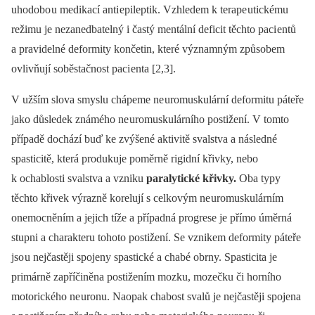
uhodobo u medikací anti epileptik. Vzhledem k terape utickému
režimu je nezanedbatelný i častý mentální deficit těchto paci entů
a pravidelné deformity končetin, které významným způsobem
ovlivňují soběstačnost paci enta [2,3].
V užším slova smyslu chápeme ne uromuskulární deformitu páteře
jako důsledek známého ne uromuskulárního postižení. V tomto
případě dochází buď ke zvýšené aktivitě svalstva a následné
spasticitě, která produkuje poměrně rigidní křivky, nebo
k ochablosti svalstva a vzniku
paralytické křivky.
Oba typy
těchto křivek výrazně korelují s celkovým ne uromuskulárním
onemocněním a jejich tíže a případná progrese je přímo úměrná
stupni a charakteru tohoto postižení. Se vznikem deformity páteře
jso u nejčastěji spojeny spastické a chabé obrny. Spasticita je
primárně zapříčiněna postižením mozku, mozečku či horního
motorického ne uronu. Naopak chabost svalů je nejčastěji spojena