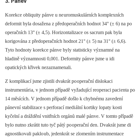
3. Pánev
Korekce obliquity pánve u ne uromuskulárních komplexních
deformit byla dosažena z předoperačních hodnot 34° (± 6) na po
operačních 13° (± 4,5). Horizontalizace os sacrum pak byla
korigována z předoperačních hodnot 21° (± 5) na 31° (± 6,6).
Tyto hodnoty korekce pánve byly statisticky významné na
hladině významnosti 0,001. Deformity pánve jsme u idi
opatických křivek nezaznamenali.
Z komplikací jsme zjistili dvakrát po operační dislokaci
instrumentári a, v jednom případě vyžadující reoperaci paci enta po
14 měsících. V jednom případě došlo k chybnému zavedení
pánevní stabilizace s perforací medi ální kortiky lopaty kosti
kyčelní a dráždění vnitřních orgánů malé pánve. V tomto případě
bylo nutno zkrátit tuto tyč pátý po operační den. Dvakrát jsme di
agnostikovali paklo ub, jedenkrát se zlomením instrumentace