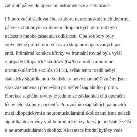
zahrnutí pánve do operační instrumentace a stabilizace.
Při porovnání sledovaného so uboru ne uromuskulárních deformit
páteře s obdobným so uborem idi opatických deformit bylo
nalezeno mnoho zásadních odlišností. Oba so ubory byly
srovnatelné průměrno u věkovo u skupino u operovaných paci
entů. Průměrná korekce křivky ve frontální rovině byla vyšší
v případě idi opatické skoli ózy (64 %) oproti so uboru ne
uromuskulárních skoli óz (54 %), avšak tento rozdíl nebyl
statisticky signifikantní. Statisticky nejvýznamnější změny jsme
však zaznamenali především při měření sagitálního profilu.
Korekce sagitální roviny je jedním ze základních cílů operační
léčby této skupiny paci entů. Porovnáním sagitálních parametrů
mezi idi opatickými a ne uromuskulárními skoli ózami jsme nalezli
signifikantní změny v úhlu hrudní kyfózy, který je podstatně větší
u ne uromuskulárních skoli óz. Akcentace hrudní kyfózy vede