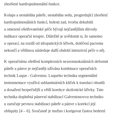
zhoršené kardi opulmonální funkce.
Kolaps a nestabilita páteře, nestabilita sedu, progredující zhoršení
kardi opulmonálních funkcí, bolesti zad, tvorba dekubitů
a omezení ošetřovatelské péče bývají nejčastějšími důvody
indikace operační terapi e. Důležité je uvědomit si, že samotno
u operací, na rozdíl od idi opatických křivek, doléčení paci enta
nekončí a většino u následuje další období intenzivní péče o něj.
K operačnímu ošetření komplexních ne uromuskulárních deformit
páteře a pánve je nejčastěji užívána kombinace operačních
technik Luque -⁠ Galveston. Luqueho technika segmentální
instrumentace využívá sublaminárních kliček k translaci obratlů
a dosažení bezpečnější a větší korekce skoli otické křivky. Tato
technika doplněná pánevní stabilizací Galvestonovo u techniko
u zaručuje pevno u stabilizaci páteře a pánve s korekcí její
obliquity [4 –⁠ 6]. So učasně je možno i korigovat často u bederní