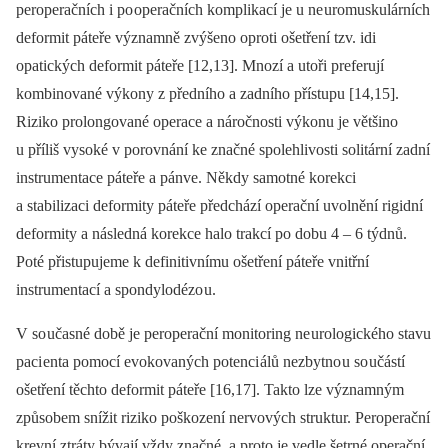
peroperačních i po operačních komplikací je u ne uromuskulárních
deformit páteře významně zvýšeno oproti ošetření tzv. idi
opatických deformit páteře [12,13]. Mnozí a utoři preferují
kombinované výkony z předního a zadního přístupu [14,15].
Riziko prolongované operace a náročnosti výkonu je většino
u příliš vysoké v porovnání ke značné spolehlivosti solitární zadní
instrumentace páteře a pánve. Někdy samotné korekci
a stabilizaci deformity páteře předchází operační uvolnění rigidní
deformity a následná korekce halo trakcí po dobu 4 –⁠ 6 týdnů.
Poté přistupujeme k definitivnímu ošetření páteře vnitřní
instrumentací a spondylodézo u.
V so učasné době je peroperační monitoring ne urologického stavu
paci enta pomocí evokovaných potenci álů nezbytno u so učástí
ošetření těchto deformit páteře [16,17]. Takto lze významným
způsobem snížit riziko poškození nervových struktur. Peroperační
krevní ztráty bývají vždy značné, a proto je vedle šetrné operační