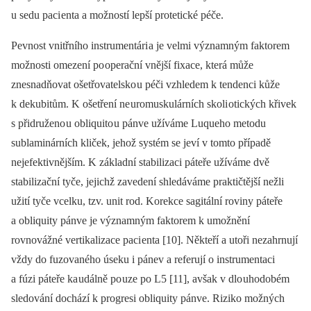
u sedu paci enta a možností lepší protetické péče.
Pevnost vnitřního instrumentári a je velmi významným faktorem
možnosti omezení po operační vnější fixace, která může
znesnadňovat ošetřovatelsko u péči vzhledem k tendenci kůže
k dekubitům. K ošetření ne uromuskulárních skoli otických křivek
s přidruženo u obliquito u pánve užíváme Luqueho metodu
sublaminárních kliček, jehož systém se jeví v tomto případě
nejefektivnějším. K základní stabilizaci páteře užíváme dvě
stabilizační tyče, jejichž zavedení shledáváme praktičtější nežli
užití tyče vcelku, tzv. unit rod. Korekce sagitální roviny páteře
a obliquity pánve je významným faktorem k umožnění
rovnovážné vertikalizace paci enta [10]. Někteří a utoři nezahrnují
vždy do fuzovaného úseku i pánev a referují o instrumentaci
a fúzi páteře ka událně po uze po L5 [11], avšak v dlo uhodobém
sledování dochází k progresi obliquity pánve. Riziko možných