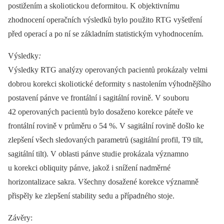
postižením a skoli oticko u deformito u. K objektivnímu
zhodnocení operačních výsledků bylo po užito RTG vyšetření
před operací a po ní se základním statistickým vyhodnocením.
Výsledky
:
Výsledky RTG analýzy operovaných paci entů prokázaly velmi
dobro u korekci skoli otické deformity s nastolením výhodnějšího
postavení pánve ve frontální i sagitální rovině. V so uboru
42 operovaných paci entů bylo dosaženo korekce páteře ve
frontální rovině v průměru o 54 %. V sagitální rovině došlo ke
zlepšení všech sledovaných parametrů (sagitální profil, T9 tilt,
sagitální tilt). V oblasti pánve studi e prokázala významno
u korekci obliquity pánve, jakož i snížení nadměrné
horizontalizace sakra. Všechny dosažené korekce významně
přispěly ke zlepšení stability sedu a případného stoje.
Závěry: