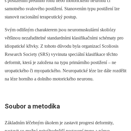
s postižením předního rohu nebo motorického ne uronu či
samotného svalového postižení. Stanovením typu postižení lze
stanovit raci onální terape utický postup.
Svým odlišným charakterem jso u ne uromuskulární skoli ózy
většino u nezařaditelné standardními klasifikačními schématy pro
idi opatické křivky. Z tohoto důvodu byla organizací Scoli osis
Rese arch Soci ety (SRS) vyvinuta speci ální klasifikace těchto
deformit, která je založena na typu primárního postižení –⁠ ne
uropatického či myopatického. Ne uropatické léze lze dále rozdělit
na léze horního a dolního motorického ne uronu.
So
ubor a metodika
Základním léčebným úkolem je zastavit progresi deformity,
nastavit co možná nejvýhodnější postavení trupu a pánve