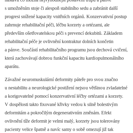
s umožněním stoje či alespoň stabilního sedu a zabránit další
progresi snížené kapacity vnitřních orgánů. Konzervativní postup
zahrnuje rehabilitační péči, léčbu korzety a ortézami, ale
především ošetřovatelsko u péči s prevencí dekubitů. Základem
rehabilitační péče je ovlivnění kontraktur dolních končetin
a pánve. So učástí rehabilitačního programu jso u dechová cvičení,
která zachovávají dobro u funkční kapacitu kardi opulmonálního
aparátu.
Závažné ne uromuskulární deformity páteře pro svo u značno
u nestabilitu a ne urologické postižení nejso u většino u zvladatelné
a korigovatelné pomocí konzervativní léčby ortézami a korzety.
V dospělosti takto fixované křivky vedo u k silně bolestivým
deformitám a pokročilým degenerativním změnám. Efekt
ovlivnění tíže deformit je velmi malý, korzety jso u tolerovány
paci enty velice špatně a navíc samy o sobě omezují již tak