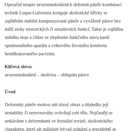
Operační terapi e ne uromuskulárních deformit páteře kombinací
technik Luque-Galveston koriguje skoli otické křivky se
zajištěním stabilní kompenzované páteře a vyvážené pánve bez
další ztráty motorických či senzitivních funkcí. Takto je zajištěna
stabilita stoje a chůze se zlepšením funkčního stavu kardi
opulmonálního aparátu a celkového životního komfortu
hendikepovaného paci enta.
Klíčová slova:
ne uromuskulární –⁠ skoli óza –⁠ obliquita pánve
Úvod
Deformity páteře moho u mít různý obraz a důsledky její
nestability či nerovnováhy ovlivňují celé tělo. Nejčastěji se
setkáváme s deformitami ve frontální rovině, skoli otického
charakteru, které ale málokdy bývají solitární a pravidelně se