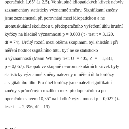
operačních 1,65° (± 2,5). Ve skupině idi opatických křivek nebyly
zaznamenány statisticky významné změny. Signifikatní změny
jsme zaznamenali při porovnání mezi idi opaticko u a ne
uromuskulární skoli ózo u u předoperačního vyšetření úhlu hrudní
kyfózy na hladině významnosti p = 0,003 ( t -⁠ test: t = 3,120,
df = 74). Určitý rozdíl mezi oběma skupinami byl shledán i při
měření hodnot sagitálního tiltu, byť ne se statisticko
u významností (Mann‑Whitney test: U = 405, Z = –⁠ 1,831,
p = 0,067). Naopak ve skupině ne uromuskulárních křivek byly
statisticky významné změny nalezeny u měření úhlu lordózy
a sagitálního tiltu. Pro úhel lordózy jsme nalezli signifikatní
změny s průměrným rozdílem mezi předoperačním a po
operačním stavem 10,35° na hladině významnosti p = 0,027 ( t-
test: t = –⁠ 2,396, df = 19).