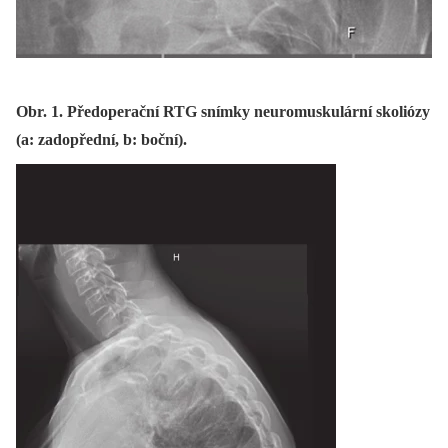
Obr. 1. Předoperační RTG snímky neuromuskulární skoliózy
(a: zadopřední, b: boční).