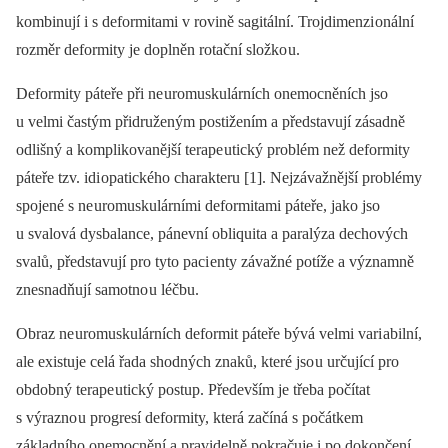
kombinují i s deformitami v rovině sagitální. Trojdimenzi onální
rozměr deformity je doplněn rotační složko u.
Deformity páteře při ne uromuskulárních onemocněních jso
u velmi častým přidruženým postižením a představují zásadně
odlišný a komplikovanější terape utický problém než deformity
páteře tzv. idi opatického charakteru [1]. Nejzávažnější problémy
spojené s ne uromuskulárními deformitami páteře, jako jso
u svalová dysbalance, pánevní obliquita a paralýza dechových
svalů, představují pro tyto paci enty závažné potíže a významně
znesnadňují samotno u léčbu.
Obraz ne uromuskulárních deformit páteře bývá velmi vari abilní,
ale existuje celá řada shodných znaků, které jso u určující pro
obdobný terape utický postup. Především je třeba počítat
s výrazno u progresí deformity, která začíná s počátkem
základního onemocnění a pravidelně pokračuje i po dokončení