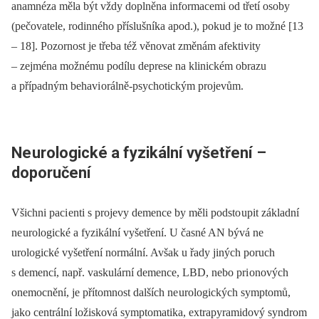
anamnéza měla být vždy doplněna informacemi od třetí osoby
(pečovatele, rodinného příslušníka apod.), pokud je to možné [13
–⁠ 18]. Pozornost je třeba též věnovat změnám afektivity
–⁠ zejména možnému podílu deprese na klinickém obrazu
a případným behavi orálně‑psychotickým projevům.
Ne
urologické a fyzikální vyšetření –
doporučení
Všichni paci enti s projevy demence by měli podsto upit základní
ne urologické a fyzikální vyšetření. U časné AN bývá ne
urologické vyšetření normální. Avšak u řady jiných poruch
s demencí, např. vaskulární demence, LBD, nebo pri onových
onemocnění, je přítomnost dalších ne urologických symptomů,
jako centrální ložisková symptomatika, extrapyramidový syndrom