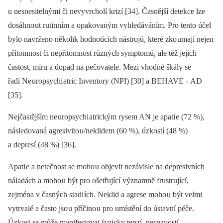
u nesnesitelnými či nevyvrcholí krizí [34]. Časnější detekce lze
dosáhno ut rutinním a opakovaným vyhledáváním. Pro tento účel
bylo navrženo několik hodnotících nástrojů, které zko umají nejen
přítomnost či nepřítomnost různých symptomů, ale též jejich
častost, míru a dopad na pečovatele. Mezi vhodné škály se
řadí Ne uropsychi atric Inventory (NPI) [30] a BEHAVE -⁠ AD
[35].
Nejčastějším ne uropsychi atrickým rysem AN je apati e (72 %),
následovaná agresivito u/neklidem (60 %), úzkostí (48 %)
a depresí (48 %) [36].
Apati e a netečnost se moho u objevit nezávisle na depresivních
náladách a moho u být pro ošetřující významně frustrující,
zejména v časných stadi ích. Neklid a agrese moho u být velmi
vytrvalé a často jso u příčino u pro umístění do ústavní péče.
Úzkost se může manifestovat fyzicky tenzí, nespavostí,