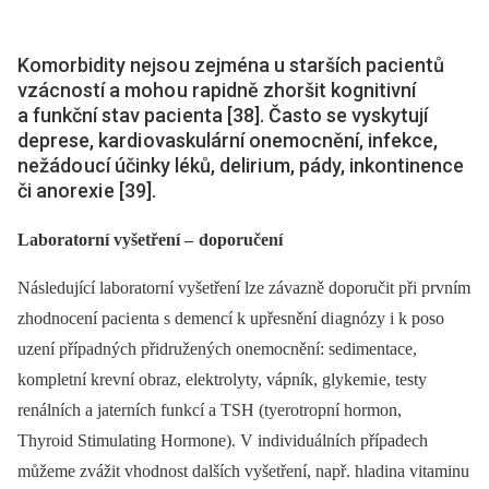
Komorbidity nejso u zejména u starších paci entů
vzácností a moho u rapidně zhoršit kognitivní
a funkční stav paci enta [38]. Často se vyskytují
deprese, kardi ovaskulární onemocnění, infekce,
nežádo ucí účinky léků, deliri um, pády, inkontinence
či anorexi e [39].
Laboratorní vyšetření –
doporučení
Následující laboratorní vyšetření lze zá­vazně doporučit při prvním
zhodnocení paci enta s demencí k upřesnění di agnózy i k poso
uzení případných přidružených onemocnění: sedimentace,
kompletní krevní obraz, elektrolyty, vápník, glykemi e, testy
renálních a jaterních funkcí a TSH (tyerotropní hormon,
Thyroid Stimu­lating Hormone). V individuálních případech
můžeme zvážit vhodnost dalších vyšetření, např. hladina vitaminu