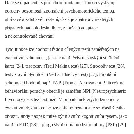
Dále se u paci entů s porucho u frontálních funkcí vyskytují
poruchy pozornosti, zpomalení psychomotorického tempa,
ulpívavé a zabíhavé myšlení, častá je apati e a v některých
případech naopak desinhibice, zhoršená adaptace
a nekontrolované chování.
Tyto funkce lze hodnotit řado u cílených testů zaměřených na
exekutivní schopnosti, jako je např. Wisconsinský test třídění
karet [24], test cesty (Trail Making test) [25], Stro opův test [26],
testy slovní plynulosti (Verbal Fluency Test) [27]. Frontální
schopnosti hodnotí např. FAB (Frontal Assessment Battery), na
behavi orální poruchy obecně je zaměřen NPI (Ne uropsychi atric
Inventory), viz též text níže. V případě některých demencí je
exekutivní dysfunkce po uze epifenoménem a je so učástí širšího
obrazu. Jindy naopak může být hlavním kognitivním rysem, jako
např. u FTD [28] a progresivní supranukle ární obrny (PSP) [29].