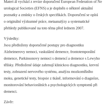
Materi ál vychází z revize doporučení Europe an Federati on of Ne
urological Soci eti es (EFNS) a je doplněn o některé aktuální
poznatky a zmínky o českých specifikách. Doporučení se opírá
o originální výzkumné práce, metaanalýzy a systematické
přehledy publikované na toto téma před lednem 2007.
Výsledky:
Jso u předloženy doporučené postupy pro di agnostiku
Alzheimerovy nemoci, vaskulární demence, frontotemporální
demence, Parkinsonovy nemoci s demencí a demence s Lewyho
tělísky. Předložené údaje zahrnují klinicko u di agnostiku, krevní
testy, zobrazení nervového systému, analýzu mozkomíšního
moku, genetické testy, bi opsi e z tkáně, informování o di agnóze,
monitorování behavi orálních a psychologických symptomů při
demenci.
Závěr: