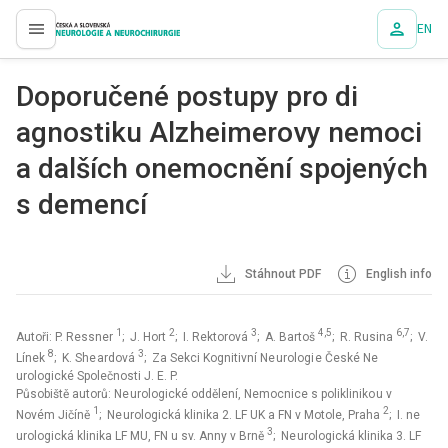
EN
proLékaře.cz
Doporučené postupy pro di
agnostiku Alzheimerovy nemoci
a dalších onemocnění spojených
s demencí
Stáhnout PDF
English info
1
2
3
4,5
6,7
Autoři: P. Ressner
; J. Hort
; I. Rektorová
; A. Bartoš
; R. Rusina
; V.
8
3
Línek
; K. She ardová
; Za Sekci Kognitivní Ne urologi e České Ne
urologické Společnosti J. E. P.
Působiště autorů: Ne urologické oddělení, Nemocnice s polikliniko u v
1
2
Novém Jičíně
; Ne urologická klinika 2. LF UK a FN v Motole, Praha
; I. ne
3
urologická klinika LF MU, FN u sv. Anny v Brně
; Ne urologická klinika 3. LF