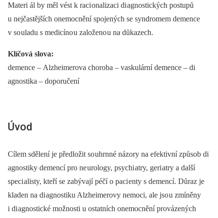
Materi ál by měl vést k raci onalizaci di agnostických postupů
u nejčastějších onemocnění spojených se syndromem demence
v so uladu s medicíno u založeno u na důkazech.
Klíčová slova:
demence –⁠ Alzheimerova choroba –⁠ vaskulární demence –⁠ di
agnostika –⁠ doporučení
Úvod
Cílem sdělení je předložit so uhrnné názory na efektivní způsob di
agnostiky demencí pro ne urology, psychi atry, geri atry a další
speci alisty, kteří se zabývají péčí o paci enty s demencí. Důraz je
kladen na di agnostiku Alzheimerovy nemoci, ale jso u zmíněny
i di agnostické možnosti u ostatních onemocnění provázených