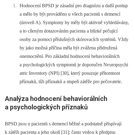
Hodnocení BPSD je zásadní pro di a­gnózu a další postup
a mělo by být pro­váděno u všech paci entů s demencí
(úroveň A). Symptomy by měly být ak­tivně vyhledávány,
a to cíleným dotazováním paci enta a blízké pečující
osoby za pomoci příslušných skórovacích systémů. Vždy
by jako možná příčina měla být zvážena přidružená
onemocnění. Pro základní hodnocení behavi orálních
a psycho­logických symptomů je doporučen Ne uropsychi
atric Inventory (NPI) [30], který posuzuje přítomnost
příznaků, tíži příznaků a stupeň zátěže pro pečovatele.
Analýza hodnocení behavi
orálních
a psychologických příznaků
BPSD jso u u paci entů s demencí běžné a podstatně přispívají
k zátěži paci enta a jeho okolí [31]; často vedo u k předpisu