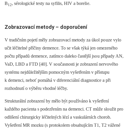
B
, sérologické testy na syfilis, HIV a boreli e.
12
Zobrazovací metody –
doporučení
V tradičním pojetí měly zobrazovací metody za úkol po uze vylo
učit léčitelné příčiny demence. To se však týká jen omezeného
počtu případů demence, zatímco daleko častější jso u případy AN,
VaD, LBD a FTD [40]. V so učasnosti je zobrazení nervového
systému nejdůležitějším pomocným vyšetřením v přístupu
k demenci, neboť pomáhá v diferenci ální di agnostice a při
rozhodnutí o výběru vhodné léčby.
Strukturální zobrazení by mělo být po užíváno k vyšetření
každého paci enta s podezřením na demenci. CT může slo užit pro
odlišení chirurgicky léčitelných lézí a vaskulárních chorob.
Vyšetření MR mozku (s protokolem obsahujícím T1, T2 vážené