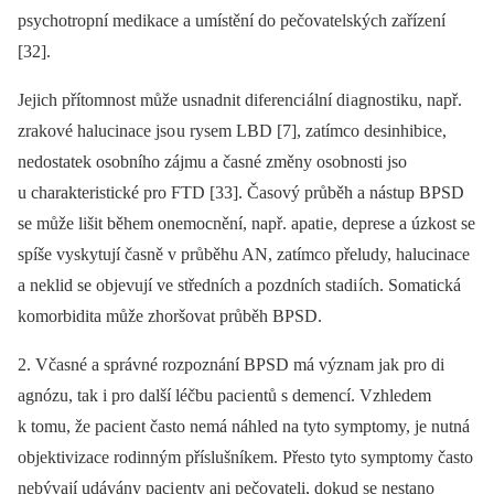
psychotropní medikace a umístění do pečovatelských zařízení
[32].
Jejich přítomnost může usnadnit diferenci ální di agnostiku, např.
zrakové halucinace jso u rysem LBD [7], zatímco desinhibice,
nedostatek osobního zájmu a časné změny osobnosti jso
u charakteristické pro FTD [33]. Časový průběh a nástup BPSD
se může lišit během onemocnění, např. apati e, deprese a úzkost se
spíše vyskytují časně v průběhu AN, zatímco přeludy, halucinace
a neklid se objevují ve středních a pozdních stadi ích. Somatická
komorbidita může zhoršovat průběh BPSD.
2. Včasné a správné rozpoznání BPSD má význam jak pro di
agnózu, tak i pro další léčbu paci entů s demencí. Vzhledem
k tomu, že paci ent často nemá náhled na tyto symptomy, je nutná
objektivizace rodinným příslušníkem. Přesto tyto symptomy často
nebývají udávány paci enty ani pečovateli, dokud se nestano