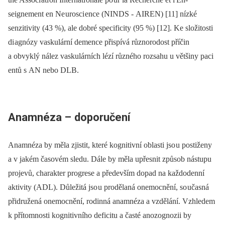
seignement en Ne urosci ence (NINDS -⁠ AIREN) [11] nízké
senzitivity (43 %), ale dobré specificity (95 %) [12]. Ke složitosti
di agnózy vaskulární demence přispívá různorodost příčin
a obvyklý nález vaskulárních lézí různého rozsahu u většiny paci
entů s AN nebo DLB.
Anamnéza –
doporučení
Anamnéza by měla zjistit, které kognitivní oblasti jso u postiženy
a v jakém časovém sledu. Dále by měla upřesnit způsob nástupu
projevů, charakter progrese a především dopad na každodenní
aktivity (ADL). Důležitá jso u prodělaná onemocnění, so učasná
přidružená onemocnění, rodinná anamnéza a vzdělání. Vzhledem
k přítomnosti kognitivního deficitu a časté anozognozii by