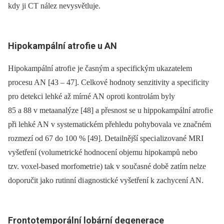
kdy ji CT nález nevysvětluje.
Hipokampální atrofi
e u AN
Hipokampální atrofi e je časným a specifickým ukazatelem
procesu AN [43 –⁠ 47]. Celkové hodnoty senzitivity a specificity
pro detekci lehké až mírné AN oproti kontrolám byly
85 a 88 v metaanalýze [48] a přesnost se u hippokampální atrofi e
při lehké AN v systematickém přehledu pohybovala ve značném
rozmezí od 67 do 100 % [49]. Detailnější speci alizované MRI
vyšetření (volumetrické hodnocení objemu hipokampů nebo
tzv. voxel‑based morfometri e) tak v so učasné době zatím nelze
doporučit jako rutinní di agnostické vyšetření k zachycení AN.
Frontotemporální lobární degenerace