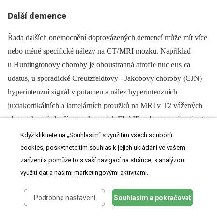
Další demence
Řada dalších onemocnění doprovázených demencí může mít více
nebo méně specifické nálezy na CT/ MRI mozku. Například
u Huntingtonovy choroby je obo ustranná atrofi e nucle us ca
udatus, u sporadické Cre utzfeldtovy -⁠ Jakobovy choroby (CJN)
hyperintenzní signál v putamen a nález hyperintenzních
juxtakortikálních a lamelárních pro užků na MRI v T2 vážených
obrazech a především v sekvencích FLAIR nebo u nové vari anty
CJN zvýšený signál v pulvinaru [56].
Když kliknete na „Souhlasím“ s využitím všech souborů
cookies, poskytnete tím souhlas k jejich ukládání ve vašem
Normotenzní hydrocefalus (NTH) bývá zpravidla provázen
zařízení a pomůže to s vaší navigací na stránce, s analýzou
dilatací komorového systému bez větší korové atrofi e, časté jso
využití dat a našimi marketingovými aktivitami.
u známky periventrikulárních hyperintenzit v sekvencích
T2 a FLAIR bez výraznější přidružené patologi e bílé hmoty.
Podrobné nastavení
Souhlasím a pokračovat
U LBD bývá na rozdíl od AN na MR mozku zřejmá jen mírná