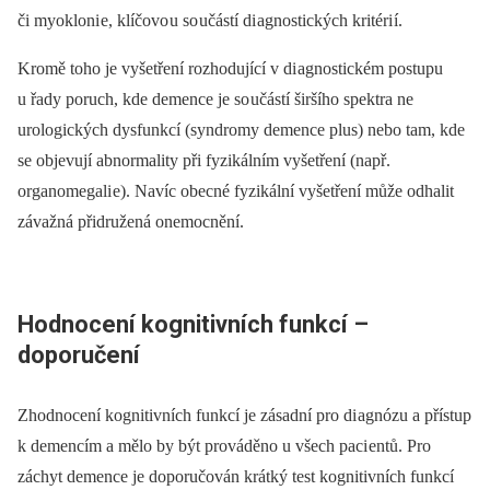
či myokloni e, klíčovo u so učástí di agnostických kritéri í.
Kromě toho je vyšetření rozhodující v di agnostickém postupu
u řady poruch, kde demence je so učástí širšího spektra ne
urologických dysfunkcí (syndromy demence plus) nebo tam, kde
se objevují abnormality při fyzikálním vyšetření (např.
organomegali e). Navíc obecné fyzikální vyšetření může odhalit
závažná přidružená onemocnění.
Hodnocení kognitivních funkcí –
doporučení
Zhodnocení kognitivních funkcí je zá­sadní pro di agnózu a přístup
k demencím a mělo by být prováděno u všech paci entů. Pro
záchyt demence je doporučován krátký test kognitivních funkcí