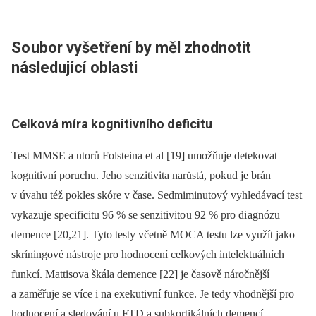
So
ubor vyšetření by měl zhodnotit
následující oblasti
Celková míra kognitivního deficitu
Test MMSE a utorů Folsteina et al [19] umožňuje detekovat
kognitivní poruchu. Jeho senzitivita narůstá, pokud je brán
v úvahu též pokles skóre v čase. Sedmiminutový vyhledávací test
vykazuje specificitu 96 % se senzitivito u 92 % pro di agnózu
demence [20,21]. Tyto testy včetně MOCA testu lze využít jako
skríningové nástroje pro hodnocení celkových intelektuálních
funkcí. Mattisova škála demence [22] je časově náročnější
a zaměřuje se více i na exekutivní funkce. Je tedy vhodnější pro
hodnocení a sledování u FTD a subkortikálních demencí.