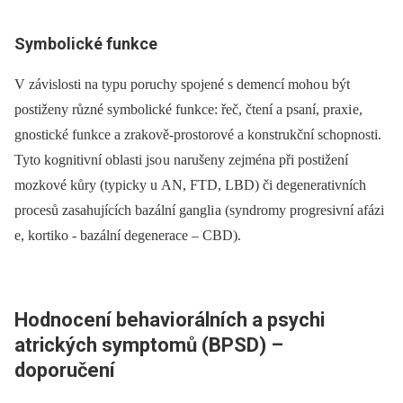
Symbolické funkce
V závislosti na typu poruchy spojené s demencí moho u být
postiženy různé symbolické funkce: řeč, čtení a psaní, praxi e,
gnostické funkce a zrakově‑prostorové a konstrukční schopnosti.
Tyto kognitivní oblasti jso u narušeny zejména při postižení
mozkové kůry (typicky u AN, FTD, LBD) či degenerativních
procesů zasahujících bazální gangli a (syndromy progresivní afázi
e, kortiko -⁠ bazální degenerace –⁠ CBD).
Hodnocení behavi
orálních a psychi
atrických symptomů (BPSD) –
doporučení