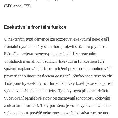
(SD) apod. [23].
Exekutivní a frontální funkce
U některých typů demence lze pozorovat exekutivní nebo další
frontální dysfunkce. Ty se moho u projevit sníženo u plynulostí
řečového projevu, stereotypi emi, echoláli í, setrváváním
v rigidních mentálních vzorcích. Exekutivní funkce zajišťují
správné naplánování, inici aci, udržení pozornosti a monitorování
prováděného úkolu za účelem dosažení určitého specifického cíle.
Tíže poruchy exekutivních funkcí klinicky koreluje se schopností
vykonávat běžné denní aktivity. Typicky bývá přítomen deficit
vybavování paměťové stopy při zachovalé schopnosti kódování
a ukládání informací. Tedy porušeno je volné vybavení, zatímco
vybavení po nápovědě nebo znovupoznání zůstává zachováno.