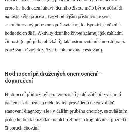
proto by hodnocení aktivit denního života mělo být so učástí di
agnostického procesu. Nejvhodnějším přístupem je semi
-⁠ strukturovaný pohovor s pečovatelem, k dispozici je několik
hodnotících škál. Aktivity denního života zahrnují jak základní
činnosti (např. jídlo, oblékání), tak instrumentální činnosti (např.
po užívání různých zařízení, nakupování, cestování).
Hodnocení přidružených onemocnění –
doporučení
Hodnocení přidružených onemocnění je důležité při vyšetření
paci enta s demencí a mělo by být prováděno nejen v době
stanovení di agnózy, ale i v dalším průběhu choroby, se zvláštním
přihlédnutím k epizodám náhlého zhoršení kognitivních příznaků
či poruch chování.