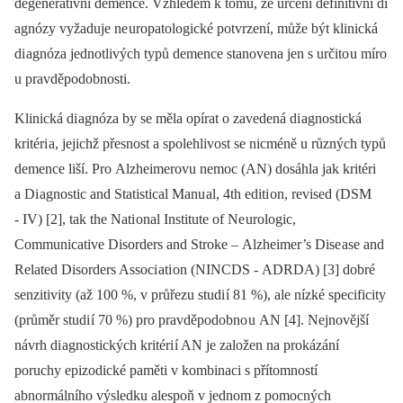
degenerativní demence. Vzhledem k tomu, že určení definitivní di
agnózy vyžaduje ne uropatologické potvrzení, může být klinická
di agnóza jednotlivých typů demence stanovena jen s určito u míro
u pravděpodobnosti.
Klinická di agnóza by se měla opírat o zavedená di agnostická
kritéri a, jejichž přesnost a spolehlivost se nicméně u různých typů
demence liší. Pro Alz­heimerovu nemoc (AN) dosáhla jak kritéri
a Di agnostic and Statistical Manu al, 4th editi on, revised (DSM
-⁠ IV) [2], tak the Nati onal Institute of Ne urologic,
Communicative Disorders and Stroke –⁠ Alzheimer’s Dise ase and
Related Disorders Associ ati on (NINCDS -⁠ ADRDA) [3] dobré
senzitivity (až 100 %, v průřezu studi í 81 %), ale nízké specificity
(průměr studi í 70 %) pro pravděpodobno u AN [4]. Nejnovější
návrh di agnostických kritéri í AN je založen na prokázání
poruchy epizodické paměti v kombinaci s přítomností
abnormálního výsledku alespoň v jednom z pomocných