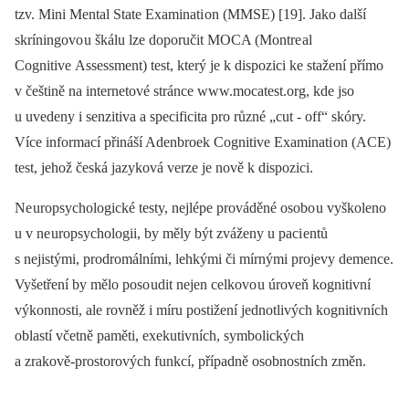
tzv. Mini Mental State Examinati on (MMSE) [19]. Jako další
skríningovo u škálu lze doporučit MOCA (Montre al
Cognitive Assessment) test, který je k dispozici ke stažení přímo
v češtině na internetové stránce www.mocatest.org, kde jso
u uvedeny i senzitiva a specificita pro různé „cut -⁠ off“ skóry.
Více informací přináší Adenbroek Cognitive Examinati on (ACE)
test, jehož česká jazyková verze je nově k dispozici.
Ne uropsychologické testy, nejlépe prováděné osobo u vyškoleno
u v ne uropsychologii, by měly být zváženy u paci entů
s nejistými, prodromálními, lehkými či mírnými projevy demence.
Vyšetření by mělo poso udit nejen celkovo u úroveň kognitivní
výkonnosti, ale rovněž i míru postižení jednotlivých kognitivních
oblastí včetně paměti, exekutivních, symbolických
a zrakově‑prostorových funkcí, případně osobnostních změn.