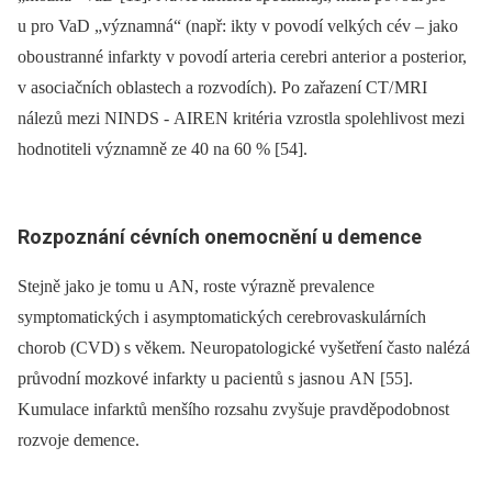
u pro VaD „významná“ (např: ikty v povodí velkých cév –⁠ jako
obo ustranné infarkty v povodí arteri a cerebri anteri or a posteri or,
v asoci ačních oblastech a rozvodích). Po zařazení CT/ MRI
nálezů mezi NINDS -⁠ AIREN kritéri a vzrostla spolehlivost mezi
hodnotiteli významně ze 40 na 60 % [54].
Rozpoznání cévních onemocnění u demence
Stejně jako je tomu u AN, roste výrazně prevalence
symptomatických i asymptomatických cerebrovaskulárních
chorob (CVD) s věkem. Ne uropatologické vyšetření často nalézá
průvodní mozkové infarkty u paci entů s jasno u AN [55].
Kumulace infarktů menšího rozsahu zvyšuje pravděpodobnost
rozvoje demence.