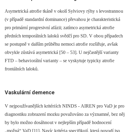
Asymetrická atrofi e tkáně v okolí Sylvi ovy rýhy s levostranno u
(v případě stan­dardní dominance) převaho u je charakteristická
pro primární progresivní afázii; zatímco asymetrická atrofi e
předních temporálních laloků svědčí pro SD. V obo u případech
se postupně v dalším průběhu nemoci atrofi e rozšiřuje, avšak
obvykle zůstává asymetrická [50 –⁠ 53]. U nejčastější vari anty
FTD –⁠ behavi orální vari anty –⁠ se vyskytuje typicky atrofi e
frontálních laloků.
Vaskulární demence
V nejpo užívanějších kritéri ích NINDS -⁠ AIREN pro VaD je pro
di agnostiku zobrazení mozku považováno za významné, bez něj
by bylo možno dosáhno ut v nejlepším případě hodnocení
„možná“ VaD [11]. Navíc kritéri a specifikují, která povodí jso