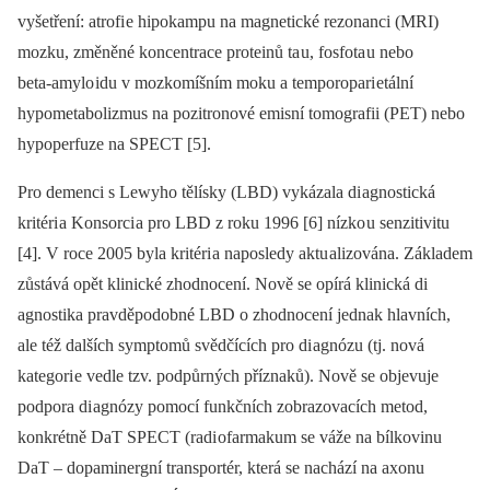
vyšetření: atrofi e hipokampu na magnetické rezonanci (MRI)
mozku, změněné koncentrace proteinů ta u, fosfota u nebo
beta‑amylo idu v mozkomíšním moku a temporopari etální
hypometabolizmus na pozitronové emisní tomografii (PET) nebo
hypoperfuze na SPECT [5].
Pro demenci s Lewyho tělísky (LBD) vykázala di agnostická
kritéri a Konsorci a pro LBD z roku 1996 [6] nízko u senzitivitu
[4]. V roce 2005 byla kritéri a naposledy aktu alizována. Základem
zůstává opět klinické zhodnocení. Nově se opírá klinická di
agnostika pravděpodobné LBD o zhodnocení jednak hlavních,
ale též dalších symptomů svědčících pro di agnózu (tj. nová
kategori e vedle tzv. podpůrných příznaků). Nově se objevuje
podpora di agnózy pomocí funkčních zobrazovacích metod,
konkrétně DaT SPECT (radi ofarmakum se váže na bílkovinu
DaT –⁠ dopaminergní transportér, která se nachází na axonu