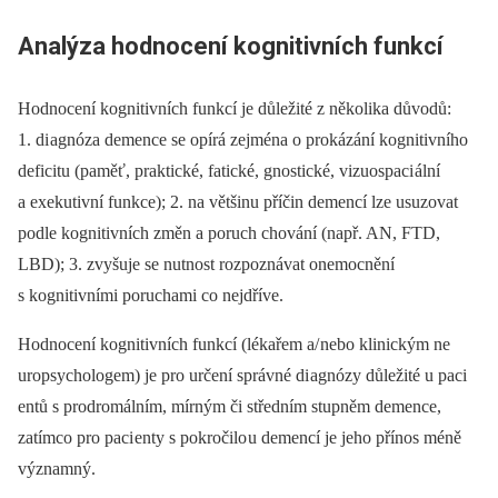
Analýza hodnocení kognitivních funkcí
Hodnocení kognitivních funkcí je dů­ležité z několika důvodů:
1. di agnóza demence se opírá zejména o prokázání kognitivního
deficitu (paměť, praktické, fatické, gnostické, vizuospaci ální
a exekutivní funkce); 2. na většinu příčin demencí lze usuzovat
podle kognitivních změn a poruch chování (např. AN, FTD,
LBD); 3. zvyšuje se nutnost rozpoznávat onemocnění
s kognitivními poruchami co nejdříve.
Hodnocení kognitivních funkcí (lékařem a/ nebo klinickým ne
uropsychologem) je pro určení správné di agnózy důležité u paci
entů s prodromálním, mírným či středním stupněm demence,
zatímco pro paci enty s pokročilo u de­mencí je jeho přínos méně
významný.