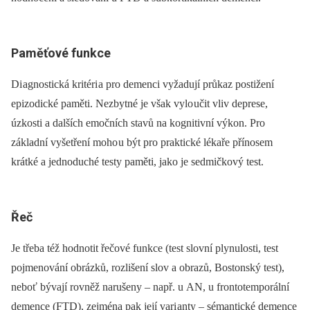
Paměťové funkce
Di agnostická kritéri a pro demenci vy­ža­dují průkaz postižení
epizodické paměti. Nezbytné je však vylo učit vliv deprese,
úzkosti a dalších emočních stavů na kognitivní výkon. Pro
základní vyšetření moho u být pro praktické lékaře přínosem
krátké a jednoduché testy paměti, jako je sedmičkový test.
Řeč
Je třeba též hodnotit řečové funkce (test slovní plynulosti, test
pojmenování obrázků, rozlišení slov a obrazů, Bostonský test),
neboť bývají rovněž narušeny –⁠ např. u AN, u frontotemporální
demence (FTD), zejména pak její vari anty –⁠ sémantické demence