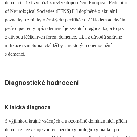
demencí. Text vychází z revize doporučení Europe an Federati on
of Ne urological Soci eti es (EFNS) [1] doplněné o aktuální
poznatky a zmínky o českých specifikách. Základem adekvátní
péče o paci enty trpící demencí je kvalitní di agnostika, a to jak
z důvodu léčitelných forem demence, tak i z důvodů správné
indikace symptomatické léčby u některých onemocnění
s demencí.
Di
agnostické hodnocení
Klinická di
agnóza
S výjimko u krajně vzácných a utozomálně dominantních příčin
demence neexistuje žádný specifický bi ologický marker pro