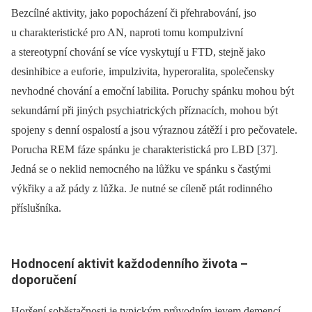
Bezcílné aktivity, jako popocházení či přehrabování, jso
u charakteristické pro AN, naproti tomu kompulzivní
a stereotypní chování se více vyskytují u FTD, stejně jako
desinhibice a e ufori e, impulzivita, hyperoralita, společensky
nevhodné chování a emoční labilita. Poruchy spánku moho u být
sekundární při jiných psychi atrických příznacích, moho u být
spojeny s denní ospalostí a jso u výrazno u zátěží i pro pečovatele.
Porucha REM fáze spánku je charakteristická pro LBD [37].
Jedná se o neklid nemocného na lůžku ve spánku s častými
výkřiky a až pády z lůžka. Je nutné se cíleně ptát rodinného
příslušníka.
Hodnocení aktivit každodenního života –
doporučení
Horšení soběstačnosti je typickým průvodním jevem demencí,