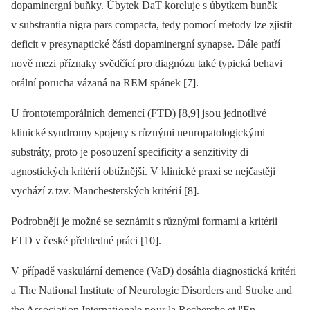
dopaminergní buňky. Úbytek DaT koreluje s úbytkem buněk
v substranti a nigra pars compacta, tedy pomocí metody lze zjistit
deficit v presynaptické části dopaminergní synapse. Dále patří
nově mezi příznaky svědčící pro diagnózu také typická behavi
orální porucha vázaná na REM spánek [7].
U frontotemporálních demencí (FTD) [8,9] jso u jednotlivé
klinické syndromy spojeny s různými ne uropatologickými
substráty, proto je poso uzení specificity a senzitivity di
agnostických kritéri í obtížnější. V klinické praxi se nejčastěji
vychází z tzv. Manchesterských kritéri í [8].
Podrobněji je možné se seznámit s různými formami a kritérii
FTD v české přehledné práci [10].
V případě vaskulární demence (VaD) dosáhla di agnostická kritéri
a The Na­ti onal Institute of Ne urologic Disorders and Stroke and
the Associ ati on Internati onale po ur la Recherche et l'En­