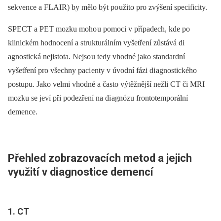
sekvence a FLAIR) by mělo být po užito pro zvýšení specificity.
SPECT a PET mozku moho u pomoci v případech, kde po
klinickém hodnocení a strukturálním vyšetření zůstává di
agnostická nejistota. Nejso u tedy vhodné jako standardní
vyšetření pro všechny paci enty v úvodní fázi di agnostického
postupu. Jako velmi vhodné a často výtěžnější nežli CT či MRI
mozku se jeví při podezření na di agnózu frontotemporální
demence.
Přehled zobrazovacích metod a jejich
využití v di
agnostice demencí
1. CT