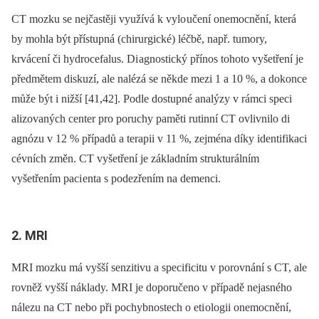
CT mozku se nejčastěji využívá k vylo učení onemocnění, která
by mohla být přístupná (chirurgické) léčbě, např. tumory,
krvácení či hydrocefalus. Di agnostický přínos tohoto vyšetření je
předmětem diskuzí, ale nalézá se někde mezi 1 a 10 %, a dokonce
může být i nižší [41,42]. Podle dostupné analýzy v rámci speci
alizovaných center pro poruchy paměti rutinní CT ovlivnilo di
agnózu v 12 % případů a terapii v 11 %, zejména díky identifikaci
cévních změn. CT vyšetření je základním strukturálním
vyšetřením paci enta s podezřením na demenci.
2. MRI
MRI mozku má vyšší senzitivu a specificitu v porovnání s CT, ale
rovněž vyšší náklady. MRI je doporučeno v případě nejasného
nálezu na CT nebo při pochybnostech o eti ologii onemocnění,