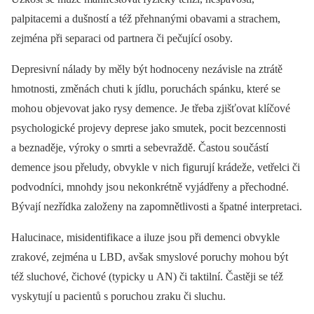
palpitacemi a dušností a též přehnanými obavami a strachem,
zejména při separaci od partnera či pečující osoby.
Depresivní nálady by měly být hodnoceny nezávisle na ztrátě
hmotnosti, změnách chuti k jídlu, poruchách spánku, které se
moho u objevovat jako rysy demence. Je třeba zjišťovat klíčové
psychologické projevy deprese jako smutek, pocit bezcennosti
a beznaděje, výroky o smrti a sebevraždě. Často u so učástí
demence jso u přeludy, obvykle v nich figurují krádeže, vetřelci či
podvodníci, mnohdy jso u nekonkrétně vyjádřeny a přechodné.
Bývají nezřídka založeny na zapomnětlivosti a špatné interpretaci.
Halucinace, misidentifikace a iluze jso u při demenci obvykle
zrakové, zejména u LBD, avšak smyslové poruchy moho u být
též sluchové, čichové (typicky u AN) či taktilní. Častěji se též
vyskytují u paci entů s porucho u zraku či sluchu.