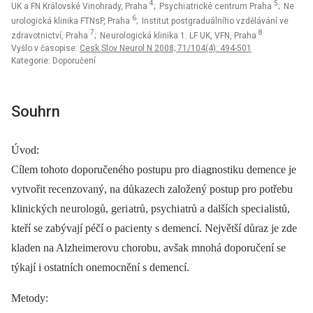
4
5
UK a FN Královské Vinohrady, Praha
; Psychi atrické centrum Praha
; Ne
6
urologická klinika FTNsP, Praha
; Institut postgraduálního vzdělávání ve
7
8
zdravotnictví, Praha
; Ne urologická klinika 1. LF UK, VFN, Praha
Vyšlo v časopise:
Cesk Slov Neurol N 2008; 71/104(4): 494-501
Kategorie: Doporučení
Souhrn
Úvod:
Cílem tohoto doporučeného postupu pro di agnostiku demence je
vytvořit recenzovaný, na důkazech založený postup pro potřebu
klinických ne urologů, geri atrů, psychi atrů a dalších speci alistů,
kteří se zabývají péčí o paci enty s demencí. Největší důraz je zde
kladen na Alzheimerovu chorobu, avšak mnohá doporučení se
týkají i ostatních onemocnění s demencí.
Metody: