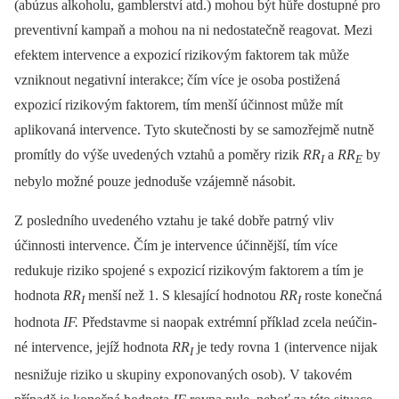
(abúzus alkoholu, gamblerství atd.) mohou být hůře dostupné pro
preventivní kampaň a mohou na ni nedostatečně reagovat. Mezi
efektem intervence a expozicí rizikovým faktorem tak může
vzniknout negativní interakce; čím více je osoba postižená
expozicí rizikovým faktorem, tím menší účinnost může mít
aplikovaná intervence. Tyto skutečnosti by se samozřejmě nutně
promítly do výše uvedených vztahů a poměry rizik
RR
a
RR
by
I
E
nebylo možné pouze jednoduše vzájemně násobit.
Z posledního uvedeného vztahu je také dobře patrný vliv
účinnosti intervence. Čím je intervence účin­nější, tím více
redukuje riziko spojené s expozicí rizikovým faktorem a tím je
hodnota
RR
menší než 1. S klesající hodnotou
RR
roste konečná
I
I
hodnota
IF.
Představme si naopak extrémní příklad zcela neúčin­
né intervence, jejíž hodnota
RR
je tedy rovna 1 (intervence nijak
I
nesnižuje riziko u skupiny exponovaných osob). V takovém