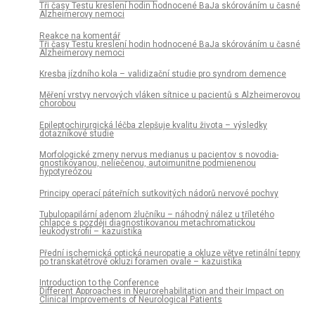
Tři časy Testu kreslení hodin hodnocené BaJa skórováním u časné
Alzheimerovy nemoci
Reakce na komentář
Tři časy Testu kreslení hodin hodnocené BaJa skórováním u časné
Alzheimerovy nemoci
Kresba jízdního kola – validizační studie pro syndrom demence
Měření vrstvy nervových vláken sítnice u pacientů s Alzheimerovou
chorobou
Epileptochirurgická léčba zlepšuje kvalitu života – výsledky
dotazníkové studie
Morfologické zmeny nervus medianus u pa­cientov s novodia­
gnostikovanou, neliečenou, autoimunitne podmienenou
hypotyreózou
Principy operací páteřních sutkovitých nádorů nervové pochvy
Tubulopapilární adenom žlučníku – náhodný nález u tříletého
chlapce s později dia­gnostikovanou metachromatickou
leukodystrofií – kazuistika
Přední ischemická optická neuropatie a okluze větve retinální tepny
po transkatétrové okluzi foramen ovale – kazuistika
Introduction to the Conference
Different Approaches in Neurorehabilitation and their Impact on
Clinical Improvements of Neurological Patients