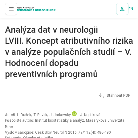
EN
proLékaře.cz
Analýza dat v neurologii
LVIII. Koncept atributivního rizika
v analýze populačních studií – V.
Hodnocení dopadu
preventivních programů
Stáhnout PDF
Autoři: L. Dušek; T. Pavlík; J. Jarkovský
; J. Koptíková
Působiště autorů: Institut biostatistiky a analýz, Masarykova univerzita,
Brno
Vyšlo v časopise:
Cesk Slov Neurol N 2016; 79/112(4): 486-490