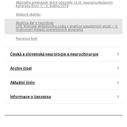
Abstrakta přednášek, které odezněly na IX. neuromuskulárním
kongresu Brno, 5.– 6. května 2016
Webové okénko
Analýza dat v neurologii
LVIII. Koncept atributivního rizika v analýze populačních studií – V.
Hodnocení dopadu preventivních programů
Recenze knih
Česká a slovenská neurologie a neurochirurgie
Archiv čísel
Aktuální číslo
Informace o časopisu