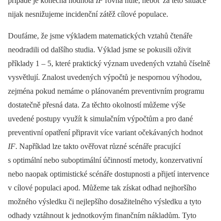
případě je konečná hodnota
IF
rovna nule, neboť za této situace
nijak nesnižujeme incidenční zátěž cílové populace.
Doufáme, že jsme výkladem matematických vztahů čtenáře
neodradili od dalšího studia. Výklad jsme se pokusili oživit
příklady 1 –⁠ 5, které praktický význam uvedených vztahů číselně
vysvětlují. Znalost uvedených výpočtů je nespornou výhodou,
zejména pokud nemáme o plánovaném preventivním programu
dostatečně přesná data. Za těchto okolností můžeme výše
uvedené postupy využít k simulačním výpočtům a pro dané
preventivní opatření připravit více variant očekávaných hodnot
IF
. Například lze takto ověřovat různé scénáře pracující
s optimální nebo suboptimální účinností metody, konzervativní
nebo naopak optimistické scénáře dostupnosti a přijetí intervence
v cílové populaci apod. Můžeme tak získat odhad nejhoršího
možného výsledku či nejlepšího dosažitelného výsledku a tyto
odhady vztáhnout k jednotkovým finančním nákladům. Tyto