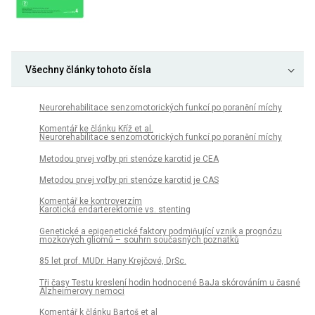
Všechny články tohoto čísla
Neurorehabilitace senzomotorických funkcí po poranění míchy
Komentář ke článku Kříž et al.
Neurorehabilitace senzomotorických funkcí po poranění míchy
Metodou prvej voľby pri stenóze karotid je CEA
Metodou prvej voľby pri stenóze karotid je CAS
Komentář ke kontroverzím
Karotická endarterektomie vs. stenting
Genetické a epigenetické faktory podmiňující vznik a prognózu
mozkových gliomů – souhrn současných poznatků
85 let prof. MUDr. Hany Krejčové, DrSc.
Tři časy Testu kreslení hodin hodnocené BaJa skórováním u časné
Alzheimerovy nemoci
Komentář k článku Bartoš et al