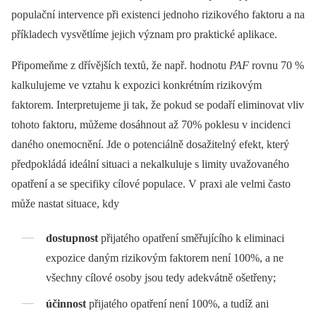
populační intervence při existenci jednoho rizikového faktoru a na
příkladech vysvětlíme jejich význam pro praktické aplikace.
Připomeňme z dřívějších textů, že např. hodnotu
PAF
rovnu 70 %
kalkulujeme ve vztahu k expozici konkrétním rizikovým
faktorem. Interpretujeme ji tak, že pokud se podaří eliminovat vliv
tohoto faktoru, můžeme dosáhnout až 70% poklesu v incidenci
daného onemocnění. Jde o potenciálně dosažitelný efekt, který
předpokládá ideální situaci a nekalkuluje s limity uvažovaného
opatření a se specifiky cílové populace. V praxi ale velmi často
může nastat situace, kdy
dostupnost
přijatého opatření směřujícího k eliminaci
expozice daným rizikovým faktorem není 100%, a ne
všechny cílové osoby jsou tedy adekvátně ošetřeny;
účinnost
přijatého opatření není 100%, a tudíž ani