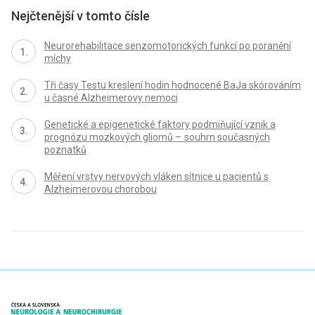
Nejčtenější v tomto čísle
Neurorehabilitace senzomotorických funkcí po poranění
míchy
Tři časy Testu kreslení hodin hodnocené BaJa skórováním
u časné Alzheimerovy nemoci
Genetické a epigenetické faktory podmiňující vznik a
prognózu mozkových gliomů – souhrn současných
poznatků
Měření vrstvy nervových vláken sítnice u pacientů s
Alzheimerovou chorobou
proLékaře.cz