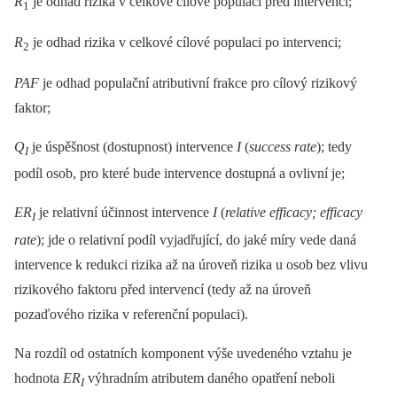
R
je odhad rizika v celkové cílové populaci před intervencí;
1
R
je odhad rizika v celkové cílové populaci po intervenci;
2
PAF
je odhad populační atributivní frakce pro cílový rizikový
faktor;
Q
je úspěšnost (dostupnost) intervence
I
(
success rate
); tedy
I
podíl osob, pro které bude intervence dostupná a ovlivní je;
ER
je relativní účinnost intervence
I
(
relative efficacy; efficacy
I
rate
); jde o relativní podíl vyjadřující, do jaké míry vede daná
intervence k redukci rizika až na úroveň rizika u osob bez vlivu
rizikového faktoru před intervencí (tedy až na úroveň
pozaďového rizika v referenční populaci).
Na rozdíl od ostatních komponent výše uvedeného vztahu je
hodnota
ER
výhradním atributem daného opatření neboli
I