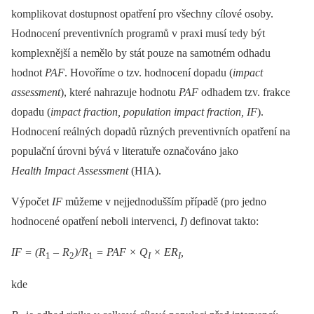
komplikovat dostupnost opatření pro všechny cílové osoby.
Hodnocení preventivních programů v praxi musí tedy být
komplexnější a nemělo by stát pouze na samotném odhadu
hodnot
PAF
. Hovoříme o tzv. hodnocení dopadu (
impact
assessment
), které nahrazuje hodnotu
PAF
odhadem tzv. frakce
dopadu (
impact fraction, population impact fraction, IF
).
Hodnocení reálných dopadů různých preventivních opatření na
populační úrovni bývá v literatuře označováno jako
Health Impact Assessment
(HIA).
Výpočet
IF
můžeme v nejjednodušším případě (pro jedno
hodnocené opatření neboli intervenci,
I
) definovat takto:
IF = (R
–
R
)/
R
= PAF × Q
× ER
,
1
2
1
I
I
kde