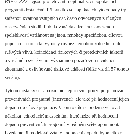
PAF
či
PPF
nejsou pro relevantní optimalizaci populačních
programů dostatečné. Při praktických aplikacích tyto odhady trpí
sníženou kvalitou vstupních dat, často odvozených z různých
observačních studií. Publikovaná data lze jen s omezenou
spolehlivostí vztáhnout na jinou, mnohdy specifickou, cílovou
populaci. Teoretické výpočty rovněž nemohou zohlednit řadu
rušivých vlivů, koincidenci rizikových či protektivních faktorů
a v reálném světě velmi významnou pozaďovou incidenci
zkoumané a ovlivňované rizikové události (blíže viz díl 57 tohoto
seriálu).
Tyto nedostatky se samozřejmě neprojevují pouze při plánování
preventivních programů (intervencí), ale také při hodnocení jejich
dopadu do cílové populace. V tomto díle se budeme věnovat
několika jednoduchým aspektům, které nelze při hodnocení
dopadu preventivních programů v reálném světě opominout.
Uvedeme tři modelové vztahy hodnocení dopadu hypotetické