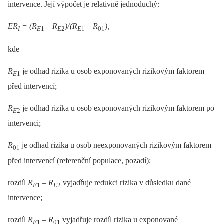
intervence. Její výpočet je relativně jednoduchý:
ER
= (R
–⁠ R
)/
(R
–⁠ R
),
I
E
1
E
2
E
1
01
kde
R
je odhad rizika u osob exponovaných rizikovým faktorem
E
1
před intervencí;
R
je odhad rizika u osob exponovaných rizikovým faktorem po
E
2
intervenci;
R
je odhad rizika u osob neexponovaných rizikovým faktorem
01
před intervencí (referenční populace, pozadí);
rozdíl
R
–⁠ R
vyjadřuje redukci rizika v důsledku dané
E
1
E
2
intervence;
rozdíl
R
–⁠ R
vyjadřuje rozdíl rizika u exponované
E
1
01