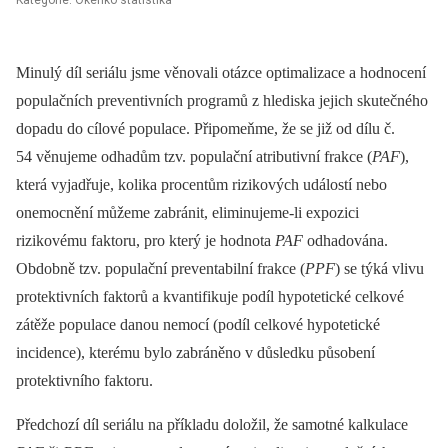
Kategorie: Okénko statistika
Minulý díl seriálu jsme věnovali otázce optimalizace a hodnocení
populačních preventivních programů z hlediska jejich skutečného
dopadu do cílové populace. Připomeňme, že se již od dílu č.
54 věnujeme odhadům tzv. populační atributivní frakce (
PAF
),
která vyjadřuje, kolika procentům rizikových událostí nebo
onemocnění můžeme zabránit, eliminujeme-li expozici
rizikovému faktoru, pro který je hodnota
PAF
odhadována.
Obdobně tzv. populační preventabilní frakce (
PPF
) se týká vlivu
protektivních faktorů a kvantifikuje podíl hypotetické celkové
zátěže populace danou nemocí (podíl celkové hypotetické
incidence), kterému bylo zabráněno v důsledku působení
protektivního faktoru.
Předchozí díl seriálu na příkladu doložil, že samotné kalkulace