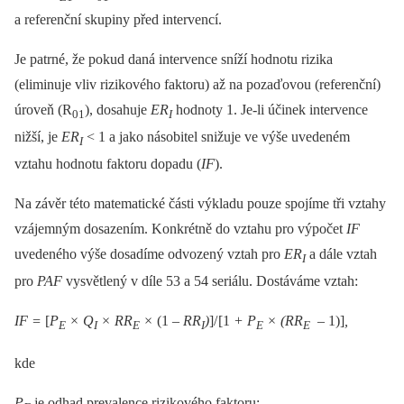
a referenční skupiny před intervencí.
Je patrné, že pokud daná intervence sníží hodnotu rizika
(eliminuje vliv rizikového faktoru) až na pozaďovou (referenční)
úroveň (R
), dosahuje
ER
hodnoty 1. Je-li účinek intervence
01
I
nižší, je
ER
< 1 a jako násobitel snižuje ve výše uvedeném
I
vztahu hodnotu faktoru dopadu (
IF
).
Na závěr této matematické části výkladu pouze spojíme tři vztahy
vzájemným dosazením. Konkrétně do vztahu pro výpočet
IF
uvedeného výše dosadíme odvozený vztah pro
ER
a dále vztah
I
pro
PAF
vysvětlený v díle 53 a 54 seriálu. Dostáváme vztah:
IF =
[
P
× Q
× RR
×
(1
–⁠ RR
)
]/ [1
+ P
× (RR
–⁠ 1)]
,
E
I
E
I
E
E
kde
P
je odhad prevalence rizikového faktoru;