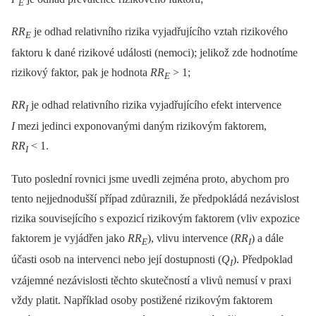
E
RR
je odhad relativního rizika vyjadřujícího vztah rizikového
E
faktoru k dané rizikové události (nemoci); jelikož zde hodnotíme
rizikový faktor, pak je hodnota
RR
> 1;
E
RR
je odhad relativního rizika vyjadřujícího efekt intervence
I
I
mezi jedinci exponovanými daným rizikovým faktorem,
RR
< 1.
I
Tuto poslední rovnici jsme uvedli zejména proto, abychom pro
tento nejjednodušší případ zdůraznili, že předpokládá nezávislost
rizika souvisejícího s expozicí rizikovým faktorem (vliv expozice
faktorem je vyjádřen jako
RR
), vlivu intervence (
RR
) a dále
E
I
účasti osob na intervenci nebo její dostupnosti (
Q
). Předpoklad
I
vzájemné nezávislosti těchto skutečností a vlivů nemusí v praxi
vždy platit. Například osoby postižené rizikovým faktorem