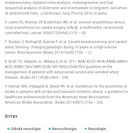
endarterectomy. Updated meta-analysis, metaregres­sion and trial
sequential analysis of short-term and intermediate to long-term outcomes
of randomized trials. J Cardiovasc Surg (Torino) 2016, in pres­s.
6. Lewis SC, Warlow CP, Bodenham AR, et al. General anaesthesia versus
local anaesthesia for carotid surgery (GALA): a multicentre, randomized
control­led trial. Lancet 2008;372(9656):2132 –⁠ 42.
7. Bradac O, Mohapl M, Kramar F, et al. Carotid endarterectomy and carotid
artery stenting: chang­ing paradigm dur­ing 10 years in a high-volume
centre. Acta Neurochir (Wien) 2014;156(9):1705 –⁠ 12.
8. Brott TG, Halperin JL, Abbara S, et al. 2011 ASA/ ACCF/ AHA/ AANN/ AANS/
ACR/ ASNR/ CNS/ SAIP/ SCAI/ SIR/ SNIS//SVM/ SVS guideline on the
management of patients with extracranial carotid and vertebral artery
disease. Stroke 2011;42(8):e464 –⁠ 540.
9. Kernan WN, Ovbiagele B, Black HR, et al. Guidelines for the prevention of
stroke in patients with stroke and transient ischemic attack: a guideline for
healthcare profes­sionals from the American Heart As­sociation/
American Stroke As­sociation. Stroke 2014;45(7):2160 –⁠ 236.
ŠTÍTKY
Dětská neurologie
Neurochirurgie
Neurologie