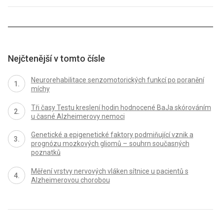
Nejčtenější v tomto čísle
Neurorehabilitace senzomotorických funkcí po poranění
míchy
Tři časy Testu kreslení hodin hodnocené BaJa skórováním
u časné Alzheimerovy nemoci
Genetické a epigenetické faktory podmiňující vznik a
prognózu mozkových gliomů – souhrn současných
poznatků
Měření vrstvy nervových vláken sítnice u pacientů s
Alzheimerovou chorobou