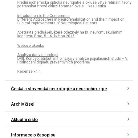
Přední ischemická optická neuropatie a okluze větve retinální tepny
po transkatétrové okluzi foramen ovale – kazuistika
Introduction to the Conference
Different Approaches in Neurorehabilitation and their Impact on
Clinical Improvements of Neurological Patients
Abstrakta přednášek, které odezněly na IX. neuromuskulárním
kongresu Brno, 5.– 6. května 2016
Webové okénko
Analýza dat v neurologii
LVIII. Koncept atributivního rizika v analýze populačních studií – V.
Hodnocení dopadu preventivních programů
Recenze knih
Česká a slovenská neurologie a neurochirurgie
Archiv čísel
Aktuální číslo
Informace o časopisu