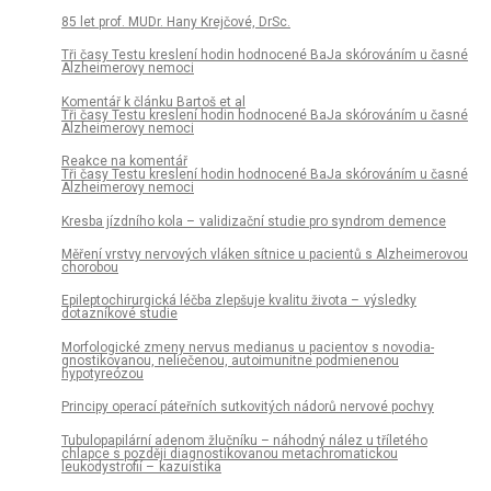
85 let prof. MUDr. Hany Krejčové, DrSc.
Tři časy Testu kreslení hodin hodnocené BaJa skórováním u časné
Alzheimerovy nemoci
Komentář k článku Bartoš et al
Tři časy Testu kreslení hodin hodnocené BaJa skórováním u časné
Alzheimerovy nemoci
Reakce na komentář
Tři časy Testu kreslení hodin hodnocené BaJa skórováním u časné
Alzheimerovy nemoci
Kresba jízdního kola – validizační studie pro syndrom demence
Měření vrstvy nervových vláken sítnice u pacientů s Alzheimerovou
chorobou
Epileptochirurgická léčba zlepšuje kvalitu života – výsledky
dotazníkové studie
Morfologické zmeny nervus medianus u pa­cientov s novodia­
gnostikovanou, neliečenou, autoimunitne podmienenou
hypotyreózou
Principy operací páteřních sutkovitých nádorů nervové pochvy
Tubulopapilární adenom žlučníku – náhodný nález u tříletého
chlapce s později dia­gnostikovanou metachromatickou
leukodystrofií – kazuistika