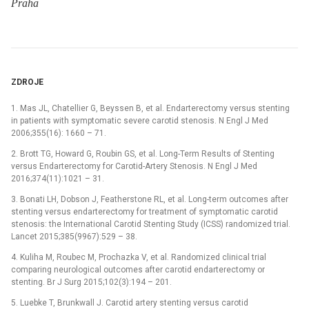
Praha
ZDROJE
1. Mas JL, Chatellier G, Beys­sen B, et al. Endarterectomy versus stent­ing
in patients with symp­tomatic severe carotid stenosis. N Engl J Med
2006;355(16): 1660 –⁠ 71.
2. Brott TG, Howard G, Roubin GS, et al. Long-Term Results of Stent­ing
versus Endarterectomy for Carotid-Artery Stenosis. N Engl J Med
2016;374(11):1021 –⁠ 31.
3. Bonati LH, Dobson J, Featherstone RL, et al. Long-term outcomes after
stent­ing versus endarterectomy for treatment of symp­tomatic carotid
stenosis: the International Carotid Stent­ing Study (ICSS) randomized trial.
Lancet 2015;385(9967):529 –⁠ 38.
4. Kuliha M, Roubec M, Prochazka V, et al. Randomized clinical trial
comparing neurological outcomes after carotid endarterectomy or
stenting. Br J Surg 2015;102(3):194 –⁠ 201.
5. Luebke T, Brunkwall J. Carotid artery stent­ing versus carotid