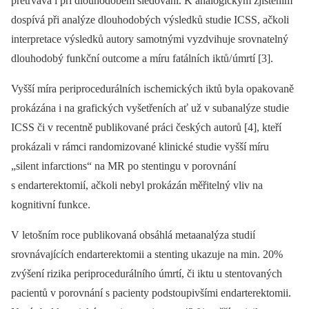
přetrvává i při dlouhodobém sledování. K analogickým zjištěním
dospívá při analýze dlouhodobých výsledků studie ICSS, ačkoli
interpretace výsledků autory samotnými vyzdvihuje srovnatelný
dlouhodobý funkční outcome a míru fatálních iktů/ úmrtí [3].
Vyšší míra periprocedurálních ischemických iktů byla opakovaně
prokázána i na grafických vyšetřeních ať už v subanalýze studie
ICSS či v recentně publikované práci českých autorů [4], kteří
prokázali v rámci randomizované klinické studie vyšší míru
„silent infarctions“ na MR po stentingu v porovnání
s endarterektomií, ačkoli nebyl prokázán měřitelný vliv na
kognitivní funkce.
V letošním roce publikovaná obsáhlá metaanalýza studií
srovnávajících endarterektomii a stenting ukazuje na min. 20%
zvýšení rizika periprocedurálního úmrtí, či iktu u stentovaných
pacientů v porovnání s pacienty podstoupivšími endarterektomii.