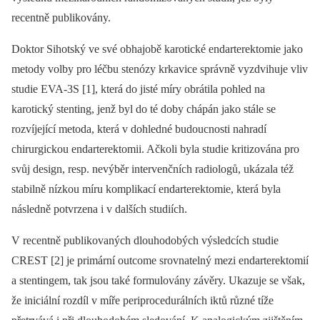
recentně publikovány.
Doktor Sihotský ve své obhajobě karotické endarterektomie jako
metody volby pro léčbu stenózy krkavice správně vyzdvihuje vliv
studie EVA-3S [1], která do jisté míry obrátila pohled na
karotický stenting, jenž byl do té doby chápán jako stále se
rozvíjející metoda, která v dohledné budoucnosti nahradí
chirurgickou endarterektomii. Ačkoli byla studie kritizována pro
svůj design, resp. nevýběr intervenčních radiologů, ukázala též
stabilně nízkou míru komplikací endarterektomie, která byla
následně potvrzena i v dalších studiích.
V recentně publikovaných dlouhodobých výsledcích studie
CREST [2] je primární outcome srovnatelný mezi endarterektomií
a stentingem, tak jsou také formulovány závěry. Ukazuje se však,
že iniciální rozdíl v míře periprocedurálních iktů různé tíže