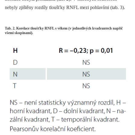
nebyly zjištěny rozdíly tloušťky RNFL mezi pohlavími (tab. 3).
Tab. 2. Korelace tloušťky RNFL s věkem (v jednotlivých kvadrantech napříč
všemi skupinami).