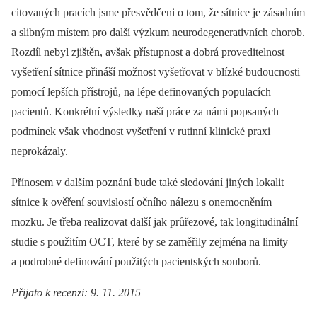
citovaných pracích jsme přesvědčeni o tom, že sítnice je zásadním
a slibným místem pro další výzkum neurodegenerativních chorob.
Rozdíl nebyl zjištěn, avšak přístupnost a dobrá proveditelnost
vyšetření sítnice přináší možnost vyšetřovat v blízké budoucnosti
pomocí lepších přístrojů, na lépe definovaných populacích
pacientů. Konkrétní výsledky naší práce za námi popsaných
podmínek však vhodnost vyšetření v rutinní klinické praxi
neprokázaly.
Přínosem v dalším poznání bude také sledování jiných lokalit
sítnice k ověření souvislostí očního nálezu s onemocněním
mozku. Je třeba realizovat další jak průřezové, tak longitudinální
studie s použitím OCT, které by se zaměřily zejména na limity
a podrobné definování použitých pacientských souborů.
Přijato k recenzi: 9. 11. 2015