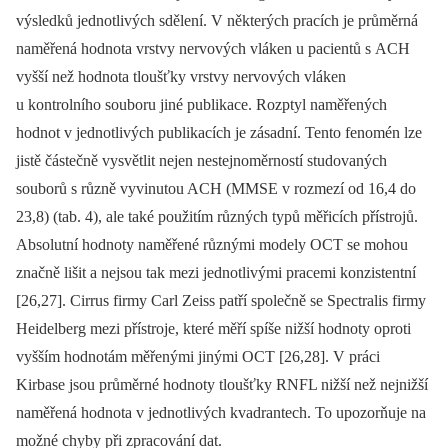
výsledků jednotlivých sdělení. V některých pracích je průměrná
naměřená hodnota vrstvy nervových vláken u pacientů s ACH
vyšší než hodnota tloušťky vrstvy nervových vláken
u kontrolního souboru jiné publikace. Rozptyl naměřených
hodnot v jednotlivých publikacích je zásadní. Tento fenomén lze
jistě částečně vysvětlit nejen nestejnoměrností studovaných
souborů s různě vyvinutou ACH (MMSE v rozmezí od 16,4 do
23,8) (tab. 4), ale také použitím různých typů měřicích přístrojů.
Absolutní hodnoty naměřené různými modely OCT se mohou
značně lišit a nejsou tak mezi jednotlivými pracemi konzistentní
[26,27]. Cirrus firmy Carl Zeiss patří společně se Spectralis firmy
Heidelberg mezi přístroje, které měří spíše nižší hodnoty oproti
vyšším hodnotám měřenými jinými OCT [26,28]. V práci
Kirbase jsou průměrné hodnoty tloušťky RNFL nižší než nejnižší
naměřená hodnota v jednotlivých kvadrantech. To upozorňuje na
možné chyby při zpracování dat.