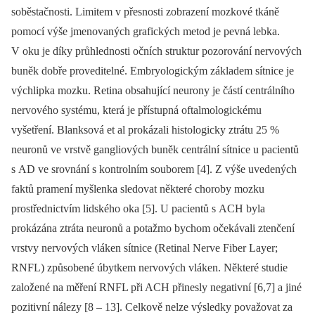
soběstačnosti. Limitem v přesnosti zobrazení mozkové tkáně
pomocí výše jmenovaných grafických metod je pevná lebka.
V oku je díky průhlednosti očních struktur pozorování nervových
buněk dobře proveditelné. Embryologickým základem sítnice je
výchlipka mozku. Retina obsahující neurony je částí centrálního
nervového systému, která je přístupná oftalmologickému
vyšetření. Blanksová et al prokázali histologicky ztrátu 25 %
neuronů ve vrstvě gangliových buněk centrální sítnice u pacientů
s AD ve srovnání s kontrolním souborem [4]. Z výše uvedených
faktů pramení myšlenka sledovat některé choroby mozku
prostřednictvím lidského oka [5]. U pacientů s ACH byla
prokázána ztráta neuronů a potažmo bychom očekávali ztenčení
vrstvy nervových vláken sítnice (Retinal Nerve Fiber Layer;
RNFL) způsobené úbytkem nervových vláken. Některé studie
založené na měření RNFL při ACH přinesly negativní [6,7] a jiné
pozitivní nálezy [8 –⁠ 13]. Celkově nelze výsledky považovat za