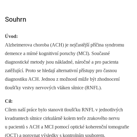
Souhrn
Úvod:
Alzheimerova choroba (ACH) je nejčastější příčina syndromu
demence a mírné kognitivní poruchy (MCI). Současné
diagnostické metody jsou nákladné, náročné a pro pacienta
zatěžující. Proto se hledají alternativní přístupy pro časnou
diagnostiku ACH. Jednou z možností může být zhodnocení
tloušťky vrstvy nervových vláken sítnice (RNFL).
Cíl:
Cílem naší práce bylo stanovit tloušťku RNFL v jednotlivých
kvadrantech sítnice cirkulárně kolem terče zrakového nervu
u pacientů s ACH a MCI pomocí optické koherenční tomografie
(OCT) a porovnat výsledky s kontrolním souborem.