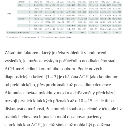
Zásadním faktorem, který je třeba zohlednit v hodnocení
výsledků, je možnost výskytu počátečního neodhaleného stadia
ACH mezi jedinci kontrolního souboru. Podle nových
diagnostických kritérií [1 –⁠ 3] je chápána ACH jako kontinuum
od preklinického, přes prodromální až po stadium demence.
Akumulace beta-amyloidu v mozku a další změny předcházejí
rozvoji prvních klinických příznaků až o 10 –⁠ 15 let. Je třeba
diskutovat o možnosti, že kontrolní soubor pacientů v této, ale i v
ostatních citovaných pracích mohl obsahovat pacienty
s preklinickou ACH, jejichž sítnice už mohla být postižena.