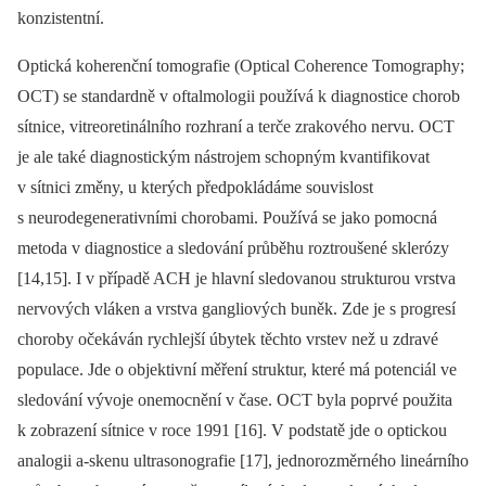
konzistentní.
Optická koherenční tomografie (Optical Coherence Tomography;
OCT) se standardně v oftalmologii používá k diagnostice chorob
sítnice, vitreoretinálního rozhraní a terče zrakového nervu. OCT
je ale také diagnostickým nástrojem schopným kvantifikovat
v sítnici změny, u kterých předpokládáme souvislost
s neurodegenerativními chorobami. Používá se jako pomocná
metoda v diagnostice a sledování průběhu roztroušené sklerózy
[14,15]. I v případě ACH je hlavní sledovanou strukturou vrstva
nervových vláken a vrstva gangliových buněk. Zde je s progresí
choroby očekáván rychlejší úbytek těchto vrstev než u zdravé
populace. Jde o objektivní měření struktur, které má potenciál ve
sledování vývoje onemocnění v čase. OCT byla poprvé použita
k zobrazení sítnice v roce 1991 [16]. V podstatě jde o optickou
analogii a-skenu ultrasonografie [17], jednorozměrného lineárního