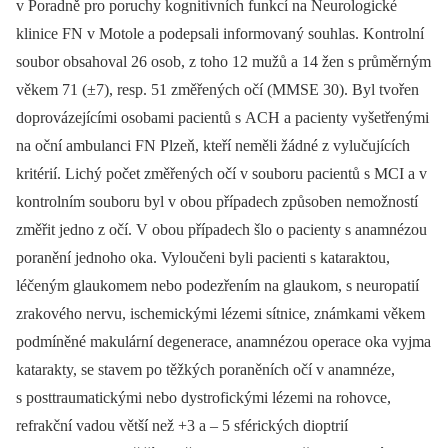
v Poradně pro poruchy kognitivních funkcí na Neurologické
klinice FN v Motole a podepsali informovaný souhlas. Kontrolní
soubor obsahoval 26 osob, z toho 12 mužů a 14 žen s průměrným
věkem 71 (±7), resp. 51 změřených očí (MMSE 30). Byl tvořen
doprovázejícími osobami pacientů s ACH a pacienty vyšetřenými
na oční ambulanci FN Plzeň, kteří neměli žádné z vylučujících
kritérií. Lichý počet změřených očí v souboru pacientů s MCI a v
kontrolním souboru byl v obou případech způsoben nemožností
změřit jedno z očí. V obou případech šlo o pacienty s anamnézou
poranění jednoho oka. Vyloučeni byli pacienti s kataraktou,
léčeným glaukomem nebo podezřením na glaukom, s neuropatií
zrakového nervu, ischemickými lézemi sítnice, známkami věkem
podmíněné makulární degenerace, anamnézou operace oka vyjma
katarakty, se stavem po těžkých poraněních očí v anamnéze,
s posttraumatickými nebo dystrofickými lézemi na rohovce,
refrakční vadou větší než +3 a –⁠ 5 sférických dioptrií