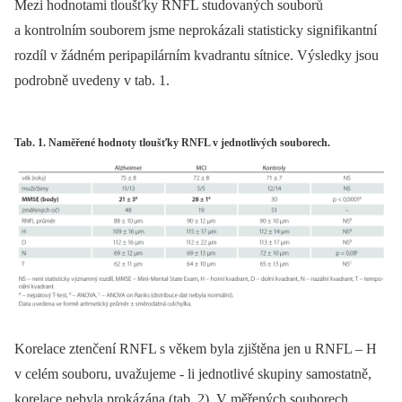
Mezi hodnotami tloušťky RNFL studovaných souborů
a kontrolním souborem jsme neprokázali statisticky signifikantní
rozdíl v žádném peripapilárním kvadrantu sítnice. Výsledky jsou
podrobně uvedeny v tab. 1.
Tab. 1. Naměřené hodnoty tloušťky RNFL v jednotlivých souborech.
Korelace ztenčení RNFL s věkem byla zjištěna jen u RNFL –⁠ H
v celém souboru, uvažujeme -⁠ li jednotlivé skupiny samostatně,
korelace nebyla prokázána (tab. 2). V měřených souborech