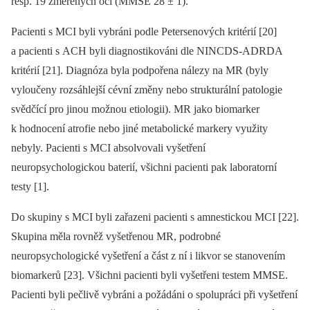
resp. 19 změřených očí (MMSE 28 ± 1).
Pacienti s MCI byli vybráni podle Petersenových kritérií [20]
a pacienti s ACH byli diagnostikováni dle NINCDS-ADRDA
kritérií [21]. Diagnóza byla podpořena nálezy na MR (byly
vyloučeny rozsáhlejší cévní změny nebo strukturální patologie
svědčící pro jinou možnou etiologii). MR jako biomarker
k hodnocení atrofie nebo jiné metabolické markery využity
nebyly. Pacienti s MCI absolvovali vyšetření
neuropsychologickou baterií, všichni pacienti pak laboratorní
testy [1].
Do skupiny s MCI byli zařazeni pacienti s amnestickou MCI [22].
Skupina měla rovněž vyšetřenou MR, podrobné
neuropsychologické vyšetření a část z ní i likvor se stanovením
biomarkerů [23]. Všichni pacienti byli vyšetřeni testem MMSE.
Pacienti byli pečlivě vybráni a požádáni o spolupráci při vyšetření