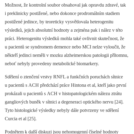
Možnost, že kontrolní soubor obsahoval jak opravdu zdravé, tak
i preklinicky postižené, nebo dokonce prodromálním stadiem
postižené jedince, by teoreticky vysvětlovala heterogenitu
výsledků, jejich absolutní hodnoty a zejména pak i nález v této
práci. Heterogenitu výsledků mohla také ovlivnit skutečnost, že
u pacientů se syndromem demence nebo MCI nelze vyloučit, že
někteří jedinci neměli v mozku alzheimerskou patologii přítomnu,
neboť nebyly provedeny metabolické biomarkery.
Sdělení o ztenčení vrstvy RNFL a funkčních poruchách sítnice
u pacientů s ACH předchází práce Hintona et al, kteří jako první
prokázali u pacientů s ACH v histopatologickém nálezu ztrátu
gangliových buněk v sítnici a degeneraci optického nervu [24].
Tyto histologické výsledky nebyly dále potvrzeny ve sdělení
Curcia et al [25].
Podnětem k další diskuzi jsou nehomogenní číselné hodnoty