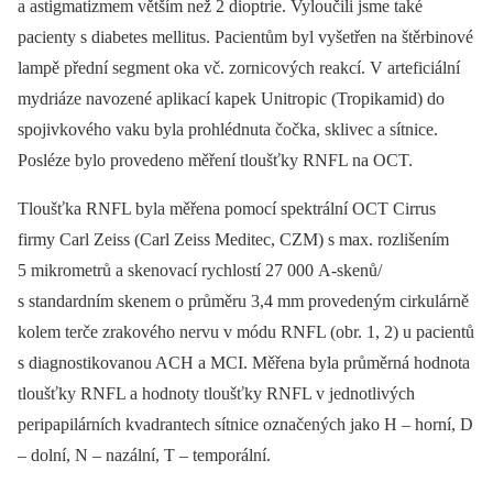
a astigmatizmem větším než 2 dioptrie. Vyloučili jsme také
pacienty s diabetes mellitus. Pacientům byl vyšetřen na štěrbinové
lampě přední segment oka vč. zornicových reakcí. V arteficiální
mydriáze navozené aplikací kapek Unitropic (Tropikamid) do
spojivkového vaku byla prohlédnuta čočka, sklivec a sítnice.
Posléze bylo provedeno měření tloušťky RNFL na OCT.
Tloušťka RNFL byla měřena pomocí spektrální OCT Cirrus
firmy Carl Zeiss (Carl Zeiss Meditec, CZM) s max. rozlišením
5 mikrometrů a skenovací rychlostí 27 000 A-skenů/
s standardním skenem o průměru 3,4 mm provedeným cirkulárně
kolem terče zrakového nervu v módu RNFL (obr. 1, 2) u pacientů
s diagnostikovanou ACH a MCI. Měřena byla průměrná hodnota
tloušťky RNFL a hodnoty tloušťky RNFL v jednotlivých
peripapilárních kvadrantech sítnice označených jako H –⁠ horní, D
–⁠ dolní, N –⁠ nazální, T –⁠ temporální.