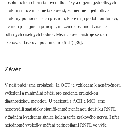
absolutních čísel při stanovení tloušťky a objemu jednotlivých
struktur sítnice musíme také uvést, že měříme-li jednotlivé
struktury pomocí dalších přístrojů, které mají podobnou funkci,
ale měří je na jiném principu, můžeme dosáhnout značně
odlišných číselných hodnot. Mezi takové přístroje se řadí
skenovací laserová polarimetrie (SLP) [36].
Závěr
V naší práci jsme prokázali, že OCT je vzhledem k nenáročnosti
vyšetření a minimální zátěži pro pacienta praktickou
diagnostickou metodou. U pacientů s ACH a MCI jsme
nepotvrdili statisticky signifikantně ztenčenou tloušťku RNFL
v žádném kvadrantu sítnice kolem terče zrakového nervu. I přes
nejednotné výsledky měření peripapilární RNFL ve výše