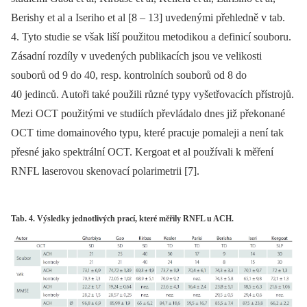
Berishy et al a Iseriho et al [8 –⁠ 13] uvedenými přehledně v tab.
4. Tyto studie se však liší použitou metodikou a definicí souboru.
Zásadní rozdíly v uvedených publikacích jsou ve velikosti
souborů od 9 do 40, resp. kontrolních souborů od 8 do
40 jedinců. Autoři také použili různé typy vyšetřovacích přístrojů.
Mezi OCT použitými ve studiích převládalo dnes již překonané
OCT time domainového typu, které pracuje pomaleji a není tak
přesné jako spektrální OCT. Kergoat et al používali k měření
RNFL laserovou skenovací polarimetrii [7].
Tab. 4. Výsledky jednotlivých prací, které měřily RNFL u ACH.