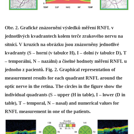
Obr. 2. Grafické znázornění výsledků měření RNFL v
jednotlivých kvadrantech kolem terče zrakového nervu na
sítnici. V kruzích na obrázku jsou znázorněny jednotlivé
kvadranty (S – horní (v tabulce H), I – dolní (v tabulce D), T
– temporální, N – nazální) a číselné hodnoty měření RNFL u
jednoho z pacientů. Fig. 2. Graphical representation of
measurement results for each quadrant RNFL around the
optic nerve in the retina. The circles in the figure show the
individual quadrants (S – upper (H in table), I – lower (D in
table), T – temporal, N – nasal) and numerical values for
RNFL measurement in one of the patients.