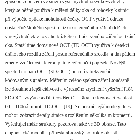
způsobu zobrazení ve směru vysílaných ultrazvukových vln,
který se běžně používá k měření délky oka od rohovky k sítnici
při výpočtu optické mohutnosti čočky. OCT využívá odrazu
dostatečně širokého spektra nízkokoherenčního záření delších
vlnových délek v rozsahu blízkého infračerveného záření od tkání
oka. Starší time domainové OCT (TD-OCT) využívá k detekci
dráhového rozdílu záření posun referenčního zrcadla, a tím pádem
změny vzdálenosti, kterou putuje referenční paprsek. Novější
spectral domain OCT (SD-OCT) pracují s frekvenčně
kódovaným signálem. Měřením celého spektra záření současně
lze dosáhnou lepší citlivosti a výrazného zrychlení vyšetření [18].
SD-OCT zvyšuje axiální rozlišení 2 –⁠ 3krát a skenovací rychlost
60 –⁠ 110krát oproti TD-OCT [19]. Nejpokročilejší modely dnes
mohou zobrazit detaily sítnice s rozlišením několika mikrometrů.
Vyšetřující může struktury pozorovat také ve 3D obraze. Tato
diagnostická modalita přinesla obrovský pokrok v oblasti