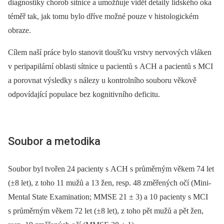
diagnostiky chorob sítnice a umožňuje vidět detaily lidského oka
téměř tak, jak tomu bylo dříve možné pouze v histologickém
obraze.
Cílem naší práce bylo stanovit tloušťku vrstvy nervových vláken
v peripapilární oblasti sítnice u pacientů s ACH a pacientů s MCI
a porovnat výsledky s nálezy u kontrolního souboru věkově
odpovídající populace bez kognitivního deficitu.
Soubor a metodika
Soubor byl tvořen 24 pacienty s ACH s průměrným věkem 74 let
(±8 let), z toho 11 mužů a 13 žen, resp. 48 změřených očí (Mini-
Mental State Examination; MMSE 21 ± 3) a 10 pacienty s MCI
s průměrným věkem 72 let (±8 let), z toho pět mužů a pět žen,