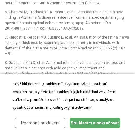
neurodegeneration. Curr Alzheimer Res 2010;7(1):3 –⁠ 14.
6. Gharbiya M, Trebbastoni A, Parisi F, et al. Choroidal thinning as a new
finding in Alzheimer‘s disease: evidence from enhanced depth imaging
spectral domain optical coherence tomography. Alzheimers Dis
2014;40(4):907 –⁠ 17. doi: 10.3233/ JAD-132039.
7. Kergoat H, Kergoat MJ, Justino L, et al. An evaluation of the retinal nerve
fiber layer thickness by scanning laser polarimetry in individuals with
dementia of the Alzheimer type. Acta Ophthalmol Scand 2001;79(2): 187
–⁠ 91.
8. Gao L, Liu Y, Li X, et al. Abnormal retinal nerve fiber layer thickness and
macula lutea in patients with mild cognitive impairment and
Alzheimer‘s disease. Arch Gerontol Geriatr 2015;60(1):162 –⁠ 7. doi:
10.1016/ j.archger. 2014.10.011.
Když kliknete na „Souhlasím“ s využitím všech souborů
9. Kirbas S, Turkyilmaz K, Anlar O, et al. Retinal nerve fiber layer thickness in
cookies, poskytnete tím souhlas k jejich ukládání ve vašem
patients with Alzheimer disease. J Neuroophthalmol 2013;33(1):58
–⁠ 61. doi: 10.1097/ WNO.0b013e318267fd5f.
zařízení a pomůže to s vaší navigací na stránce, s analýzou
využití dat a našimi marketingovými aktivitami.
10. Kesler A, Vakhapova V, Korczyn AD, et al. Retinal thickness in patients
with mild cognitive impairment and Alzheimer‘s disease. Clin Neurol
Neurosurg 2011;113(7):523 –⁠ 6. doi: 10.1016/ j.clineuro.2011.02.014.
Podrobné nastavení
Souhlasím a pokračovat
11. Parisi V, Restuccia R, Fattapposta F, et al. Morphological and functional
retinal impairment in Alzheimer‘s disease patients. Clin Neurophysiol