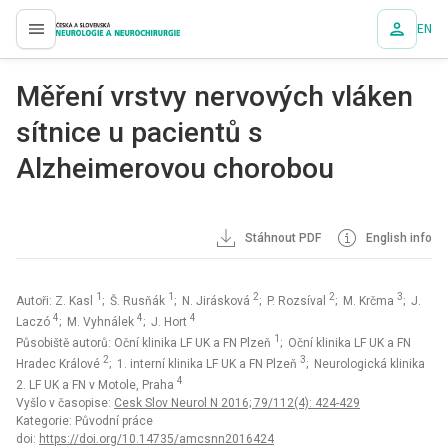
EN
proLékaře.cz
Měření vrstvy nervových vláken
sítnice u pacientů s
Alzheimerovou chorobou
Stáhnout PDF
English info
1
1
2
2
3
Autoři: Z. Kasl
; Š. Rusňák
; N. Jirásková
; P. Rozsíval
; M. Krčma
; J.
4
4
4
Laczó
; M. Vyhnálek
; J. Hort
1
Působiště autorů: Oční klinika LF UK a FN Plzeň
; Oční klinika LF UK a FN
2
3
Hradec Králové
; 1. interní klinika LF UK a FN Plzeň
; Neurologická klinika
4
2. LF UK a FN v Motole, Praha
Vyšlo v časopise:
Cesk Slov Neurol N 2016; 79/112(4): 424-429
Kategorie: Původní práce
doi:
https://doi.org/10.14735/amcsnn2016424