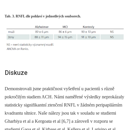
Tab. 3. RNFL dle pohlaví v jednotlivých souborech.
Diskuze
Demonstrovali jsme praktičnost vyšetření u pacientů s různě
pokročilým stadiem ACH. Námi naměřené výsledky neprokázaly
statisticky signifikantní ztenčení RNFL v žádném peripapilárním
kvadrantu sítnice. Naše nálezy jsou tak v souladu se studiemi
Gharbiya et al a Kergoata et al [6,7] a zároveň v rozporu se
studiemi Gaoa et al, Kirbase et al, Kellera et al, Larisino et al,