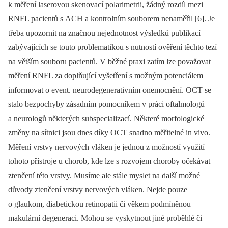
k měření laserovou skenovací polarimetrii, žádný rozdíl mezi
RNFL pacientů s ACH a kontrolním souborem nenaměřil [6]. Je
třeba upozornit na značnou nejednotnost výsledků publikací
zabývajících se touto problematikou s nutností ověření těchto tezí
na větším souboru pacientů. V běžné praxi zatím lze považovat
měření RNFL za doplňující vyšetření s možným potenciálem
informovat o event. neurodegenerativním onemocnění. OCT se
stalo bezpochyby zásadním pomocníkem v práci oftalmologů
a neurologů některých subspecializací. Některé morfologické
změny na sítnici jsou dnes díky OCT snadno měřitelné in vivo.
Měření vrstvy nervových vláken je jednou z možností využití
tohoto přístroje u chorob, kde lze s rozvojem choroby očekávat
ztenčení této vrstvy. Musíme ale stále myslet na další možné
důvody ztenčení vrstvy nervových vláken. Nejde pouze
o glaukom, diabetickou retinopatii či věkem podmíněnou
makulární degeneraci. Mohou se vyskytnout jiné proběhlé či