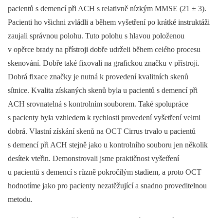
pacientů s demencí při ACH s relativně nízkým MMSE (21 ± 3).
Pacienti ho všichni zvládli a během vyšetření po krátké instruktáži
zaujali správnou polohu. Tuto polohu s hlavou položenou
v opěrce brady na přístroji dobře udrželi během celého procesu
skenování. Dobře také fixovali na grafickou značku v přístroji.
Dobrá fixace značky je nutná k provedení kvalitních skenů
sítnice. Kvalita získaných skenů byla u pacientů s demencí při
ACH srovnatelná s kontrolním souborem. Také spolupráce
s pacienty byla vzhledem k rychlosti provedení vyšetření velmi
dobrá. Vlastní získání skenů na OCT Cirrus trvalo u pacientů
s demencí při ACH stejně jako u kontrolního souboru jen několik
desítek vteřin. Demonstrovali jsme praktičnost vyšetření
u pacientů s demencí s různě pokročilým stadiem, a proto OCT
hodnotíme jako pro pacienty nezatěžující a snadno proveditelnou
metodu.