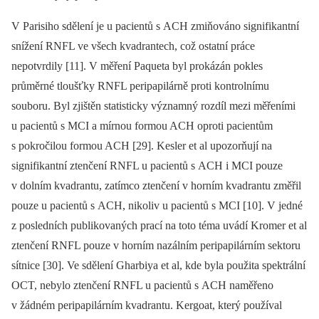
V Parisiho sdělení je u pacientů s ACH zmiňováno signifikantní
snížení RNFL ve všech kvadrantech, což ostatní práce
nepotvrdily [11]. V měření Paqueta byl prokázán pokles
průměrné tloušťky RNFL peripapilárně proti kontrolnímu
souboru. Byl zjištěn statisticky významný rozdíl mezi měřeními
u pacientů s MCI a mírnou formou ACH oproti pacientům
s pokročilou formou ACH [29]. Kesler et al upozorňují na
signifikantní ztenčení RNFL u pacientů s ACH i MCI pouze
v dolním kvadrantu, zatímco ztenčení v horním kvadrantu změřil
pouze u pacientů s ACH, nikoliv u pacientů s MCI [10]. V jedné
z posledních publikovaných prací na toto téma uvádí Kromer et al
ztenčení RNFL pouze v horním nazálním peripapilárním sektoru
sítnice [30]. Ve sdělení Gharbiya et al, kde byla použita spektrální
OCT, nebylo ztenčení RNFL u pacientů s ACH naměřeno
v žádném peripapilárním kvadrantu. Kergoat, který používal