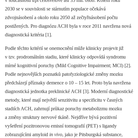
v současnosti trpí celosvětově asi 35 mil. osob. Kolem roku
2030 se v souvislosti se stárnutím populace očekává
zdvojnásobení a okolo roku 2050 až zečtyřnásobení počtu
postižených. Pro diagnózu ACH byla v roce 2011 navržena nová
diagnostická kritéria [1].
Podle těchto kritérií se onemocnění může klinicky projevit již
v tzv. prodromálním stadiu, které klinicky odpovídá syndromu
mírné kognitivní poruchy (Mild Cognitive Impairment; MCI) [2].
Podle nejnovějších poznatků patofyziologické změny mozku
předcházejí příznaky demence o 10 –⁠ 15 let. Proto byla navržena
diagnostická jednotka preklinické ACH [3]. Moderní diagnostické
metody, které mají největší senzitivitu a specificitu v časných
stadiích ACH, zahrnují průkaz poruchy metabolizmu mozku
a změny struktury nervové tkáně. Nejdříve bývá pozitivní
vyšetření pozitronovou emisní tomografií (PET) s ligandy
zobrazujícími amyloid
in vivo
, jako je Pitsburgská substance,