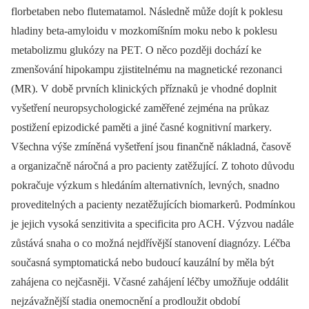
florbetaben nebo flutematamol. Následně může dojít k poklesu
hladiny beta-amyloidu v mozkomíšním moku nebo k poklesu
metabolizmu glukózy na PET. O něco později dochází ke
zmenšování hipokampu zjistitelnému na magnetické rezonanci
(MR). V době prvních klinických příznaků je vhodné doplnit
vyšetření neuropsychologické zaměřené zejména na průkaz
postižení epizodické paměti a jiné časné kognitivní markery.
Všechna výše zmíněná vyšetření jsou finančně nákladná, časově
a organizačně náročná a pro pacienty zatěžující. Z tohoto důvodu
pokračuje výzkum s hledáním alternativních, levných, snadno
proveditelných a pacienty nezatěžujících biomarkerů. Podmínkou
je jejich vysoká senzitivita a specificita pro ACH. Výzvou nadále
zůstává snaha o co možná nejdřívější stanovení diagnózy. Léčba
současná symptomatická nebo budoucí kauzální by měla být
zahájena co nejčasněji. Včasné zahájení léčby umožňuje oddálit
nejzávažnější stadia onemocnění a prodloužit období