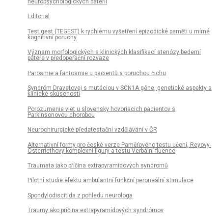
neuropsychologických baterií
Editorial
Test gest (TEGEST) k rychlému vyšetření epizodické paměti u mírné
kognitivní poruchy
Význam morfologických a klinických klasifikací stenózy bederní
páteře v předoperační rozvaze
Parosmie a fantosmie u pacientů s poruchou čichu
Syndróm Dravetovej s mutáciou v SCN1A géne, genetické aspekty a
klinické skúsenosti
Porozumenie viet u slovensky hovoriacich pa­cientov s
Parkinsonovou chorobou
Neurochirurgické předatestační vzdělávání v ČR
Alternativní formy pro české verze Paměťového testu učení, Reyovy-
Osterriethovy komplexní figury a testu Verbální fluence
Traumata jako příčina extrapyramidových syndromů
Pilotní studie efektu ambulantní funkční peroneální stimulace
Spondylodiscitida z pohledu neurologa
Traumy ako príčina extrapyramídových syndrómov