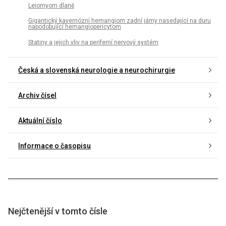
Leiomyom dlaně
Gigantický kavernózní hemangiom zadní jámy nasedající na duru
napodobující hemangiopericytom
Statiny a jejich vliv na periferní nervový systém
Česká a slovenská neurologie a neurochirurgie
Archiv čísel
Aktuální číslo
Informace o časopisu
Nejčtenější v tomto čísle