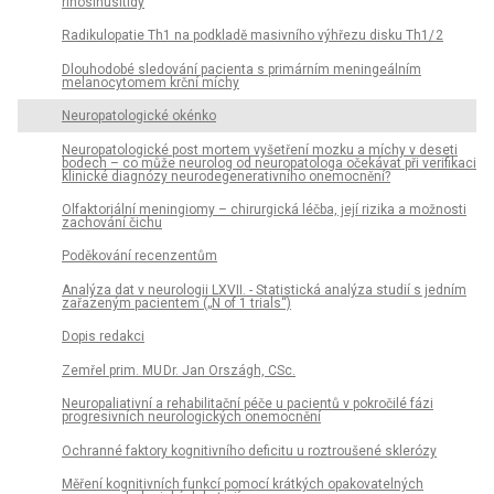
rinosinusitidy
Radikulopatie Th1 na podkladě masivního výhřezu disku Th1/ 2
Dlouhodobé sledování pa­cienta s primárním meningeálním
melanocytomem krční míchy
Neuropatologické okénko
Neuropatologické post mortem vyšetření mozku a míchy v deseti
bodech – co může neurolog od neuropatologa očekávat při verifikaci
klinické dia­gnózy neurodegenerativního onemocnění?
Olfaktoriální meningiomy – chirurgická léčba, její rizika a možnosti
zachování čichu
Poděkování recenzentům
Analýza dat v neurologii LXVII. - Statistická analýza studií s jedním
zařazeným pa­cientem („N of 1 trials“)
Dopis redakci
Zemřel prim. MU Dr. Jan Országh, CSc.
Neuropaliativní a rehabilitační péče u pa­cientů v pokročilé fázi
progresivních neurologických onemocnění
Ochranné faktory kognitivního deficitu u roztroušené sklerózy
Měření kognitivních funkcí pomocí krátkých opakovatelných