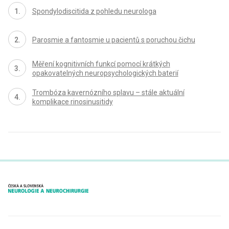
Spondylodiscitida z pohledu neurologa
Parosmie a fantosmie u pacientů s poruchou čichu
Měření kognitivních funkcí pomocí krátkých
opakovatelných neuropsychologických baterií
Trombóza kavernózního splavu – stále aktuální
komplikace rinosinusitidy
proLékaře.cz