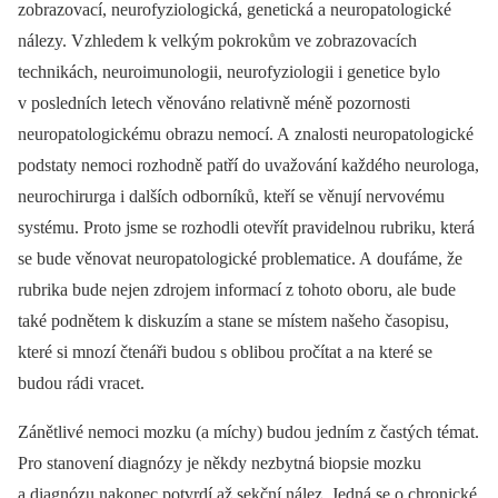
zobrazovací, neurofyziologická, genetická a neuropatologické
nálezy. Vzhledem k velkým pokrokům ve zobrazovacích
technikách, neuroimunologii, neurofyziologii i genetice bylo
v posledních letech věnováno relativně méně pozornosti
neuropatologickému obrazu nemocí. A znalosti neuropatologické
podstaty nemoci rozhodně patří do uvažování každého neurologa,
neurochirurga i dalších odborníků, kteří se věnují nervovému
systému. Proto jsme se rozhodli otevřít pravidelnou rubriku, která
se bude věnovat neuropatologické problematice. A doufáme, že
rubrika bude nejen zdrojem informací z tohoto oboru, ale bude
také podnětem k diskuzím a stane se místem našeho časopisu,
které si mnozí čtenáři budou s oblibou pročítat a na které se
budou rádi vracet.
Zánětlivé nemoci mozku (a míchy) budou jedním z častých témat.
Pro stanovení diagnózy je někdy nezbytná biopsie mozku
a diagnózu nakonec potvrdí až sekční nález. Jedná se o chronické