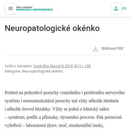
EN
proLékaře.cz
Neuropatologické okénko
Stáhnout PDF
Vyšlo v časopise:
Cesk Slov Neurol N 2018; 81(1): 108
Kategorie: Neuropatologické okénko
Pohled na jednotlivé poruchy centrálního i periferního nervového
systému i neuromuskulární poruchy má vždy několik hledisek
i několik úrovní hloubky. Vždy se jedná o klinický nález
–⁠ syndrom, potíže a příznaky, dynamiku procesu. Pak pomocná
vyšetření –⁠ laboratorní (krev, moč, mozkomíšní mok),