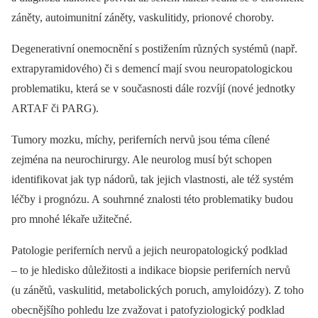
záněty, autoimunitní záněty, vaskulitidy, prionové choroby.
Degenerativní onemocnění s postižením různých systémů (např.
extrapyramidového) či s demencí mají svou neuropatologickou
problematiku, která se v současnosti dále rozvíjí (nové jednotky
ARTAF či PARG).
Tumory mozku, míchy, periferních nervů jsou téma cílené
zejména na neurochirurgy. Ale neurolog musí být schopen
identifikovat jak typ nádorů, tak jejich vlastnosti, ale též systém
léčby i prognózu. A souhrnné znalosti této problematiky budou
pro mnohé lékaře užitečné.
Patologie periferních nervů a jejich neuropatologický podklad
–⁠ to je hledisko důležitosti a indikace biopsie periferních nervů
(u zánětů, vaskulitid, metabolických poruch, amyloidózy). Z toho
obecnějšího pohledu lze zvažovat i patofyziologický podklad