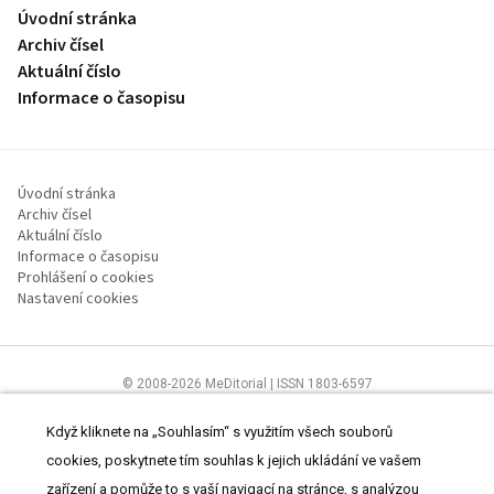
Úvodní stránka
Archiv čísel
Aktuální číslo
Informace o časopisu
Úvodní stránka
Archiv čísel
Aktuální číslo
Informace o časopisu
Prohlášení o cookies
Nastavení cookies
© 2008-2026 MeDitorial | ISSN 1803-6597
Stránky proLékaře.cz jsou určeny výhradně odborníkům ve
zdravotnictví.
Čtěte prohlášení
a
Zásady zpracování osobních údajů
.
Když kliknete na „Souhlasím“ s využitím všech souborů
cookies, poskytnete tím souhlas k jejich ukládání ve vašem
zařízení a pomůže to s vaší navigací na stránce, s analýzou