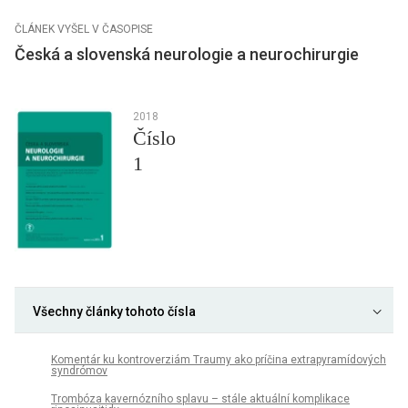
ČLÁNEK VYŠEL V ČASOPISE
Česká a slovenská neurologie a neurochirurgie
2018
Číslo
1
Všechny články tohoto čísla
Komentár ku kontroverziám Traumy ako príčina extrapyramídových
syndrómov
Trombóza kavernózního splavu – stále aktuální komplikace