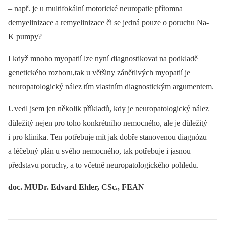
–⁠ např. je u multifokální motorické neuropatie přítomna
demyelinizace a remyelinizace či se jedná pouze o poruchu Na-
K pumpy?
I když mnoho myopatií lze nyní diagnostikovat na podkladě
genetického rozboru,tak u většiny zánětlivých myopatií je
neuropatologický nález tím vlastním diagnostickým argumentem.
Uvedl jsem jen několik příkladů, kdy je neuropatologický nález
důležitý nejen pro toho konkrétního nemocného, ale je důležitý
i pro klinika. Ten potřebuje mít jak dobře stanovenou diagnózu
a léčebný plán u svého nemocného, tak potřebuje i jasnou
představu poruchy, a to včetně neuropatologického pohledu.
doc. MUDr. Edvard Ehler, CSc., FEAN