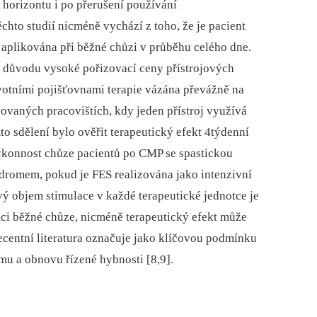
horizontu i po přerušení používání
těchto studií nicméně vychází z toho, že je pacient
 aplikována při běžné chůzi v průběhu celého dne.
 důvodu vysoké pořizovací ceny přístrojových
otními pojišťovnami terapie vázána převážně na
zovaných pracovištích, kdy jeden přístroj využívá
mto sdělení bylo ověřit terapeutický efekt 4týdenní
ýkonnost chůze pacientů po CMP se spastickou
ndromem, pokud je FES realizována jako intenzivní
ý objem stimulace v každé terapeutické jednotce je
mci běžné chůze, nicméně terapeutický efekt může
recentní literatura označuje jako klíčovou podmínku
ému a obnovu řízené hybnosti [8,9].