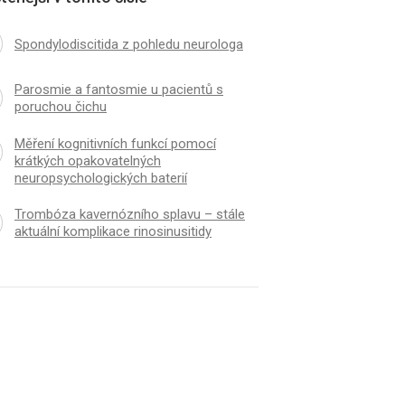
Spondylodiscitida z pohledu neurologa
Parosmie a fantosmie u pacientů s
poruchou čichu
Měření kognitivních funkcí pomocí
krátkých opakovatelných
neuropsychologických baterií
Trombóza kavernózního splavu – stále
aktuální komplikace rinosinusitidy