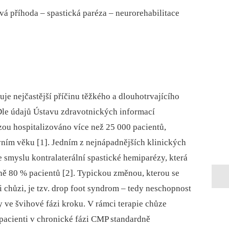
á příhoda –⁠ spastická paréza –⁠ neurorehabilitace
e nejčastější příčinu těžkého a dlouhotrvajícího
Dle údajů Ústavu zdravotnických informací
ózou hospitalizováno více než 25 000 pacientů,
ivním věku [1]. Jedním z nejnápadnějších klinických
smyslu kontralaterální spastické hemiparézy, která
žně 80 % pacientů [2]. Typickou změnou, kterou se
 chůzi, je tzv. drop foot syndrom –⁠ tedy neschopnost
 ve švihové fázi kroku. V rámci terapie chůze
pacienti v chronické fázi CMP standardně