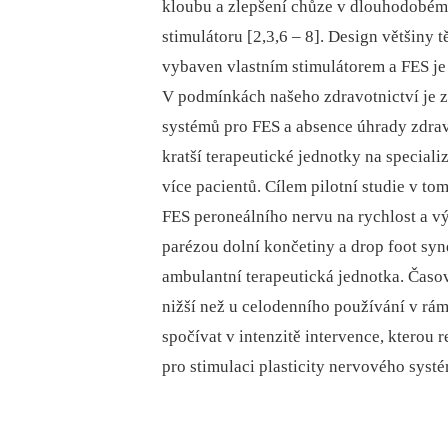
kloubu a zlepšení chůze v dlouhodobém 
stimulátoru [2,3,6 –⁠ 8]. Design většiny 
vybaven vlastním stimulátorem a FES je
V podmínkách našeho zdravotnictví je z
systémů pro FES a absence úhrady zdrav
kratší terapeutické jednotky na speciali
více pacientů. Cílem pilotní studie v to
FES peroneálního nervu na rychlost a v
parézou dolní končetiny a drop foot sy
ambulantní terapeutická jednotka. Časov
nižší než u celodenního používání v rá
spočívat v intenzitě intervence, kterou 
pro stimulaci plasticity nervového syst