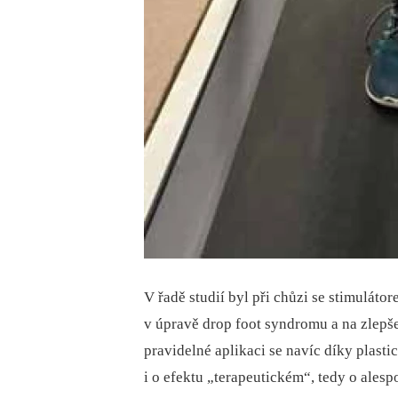
V řadě studií byl při chůzi se stimuláto
v úpravě drop foot syndromu a na zlepšení
pravidelné aplikaci se navíc díky plast
i o efektu „terapeutickém“, tedy o ales