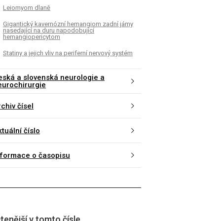
Leiomyom dlaně
Gigantický kavernózní hemangiom zadní jámy
nasedající na duru napodobující
hemangiopericytom
Statiny a jejich vliv na periferní nervový systém
eská a slovenská neurologie a
eurochirurgie
chiv čísel
tuální číslo
nformace o časopisu
tenější v tomto čísle