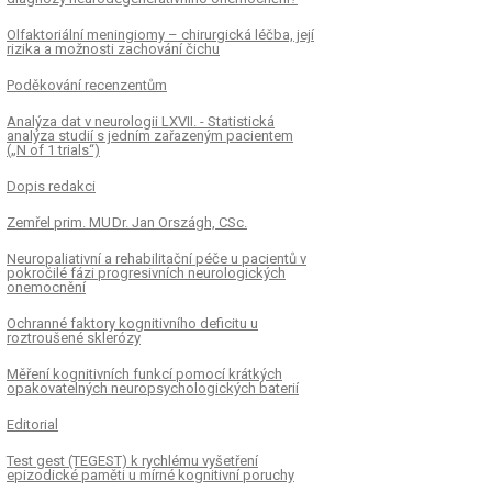
Olfaktoriální meningiomy – chirurgická léčba, její
rizika a možnosti zachování čichu
Poděkování recenzentům
Analýza dat v neurologii LXVII. - Statistická
analýza studií s jedním zařazeným pa­cientem
(„N of 1 trials“)
Dopis redakci
Zemřel prim. MU Dr. Jan Országh, CSc.
Neuropaliativní a rehabilitační péče u pa­cientů v
pokročilé fázi progresivních neurologických
onemocnění
Ochranné faktory kognitivního deficitu u
roztroušené sklerózy
Měření kognitivních funkcí pomocí krátkých
opakovatelných neuropsychologických baterií
Editorial
Test gest (TEGEST) k rychlému vyšetření
epizodické paměti u mírné kognitivní poruchy