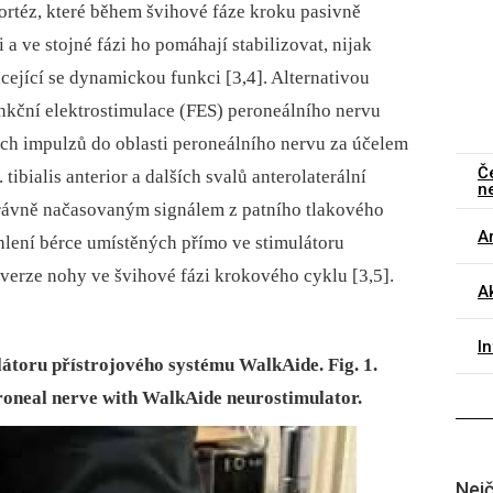
rtéz, které během švihové fáze kroku pasivně
 a ve stojné fázi ho pomáhají stabilizovat, nijak
ející se dynamickou funkci [3,4]. Alternativou
nkční elektrostimulace (FES) peroneálního nervu
kých impulzů do oblasti peroneálního nervu za účelem
Č
ibialis anterior a dalších svalů anterolaterální
n
právně načasovaným signálem z patního tlakového
Ar
hlení bérce umístěných přímo ve stimulátoru
everze nohy ve švihové fázi krokového cyklu [3,5].
Ak
I
látoru přístrojového systému WalkAide. Fig. 1.
eroneal nerve with WalkAide neurostimulator.
Nejč