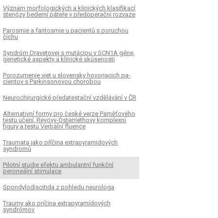
Význam morfologických a klinických klasifikací
stenózy bederní páteře v předoperační rozvaze
Parosmie a fantosmie u pacientů s poruchou
čichu
Syndróm Dravetovej s mutáciou v SCN1A géne,
genetické aspekty a klinické skúsenosti
Porozumenie viet u slovensky hovoriacich pa­
cientov s Parkinsonovou chorobou
Neurochirurgické předatestační vzdělávání v ČR
Alternativní formy pro české verze Paměťového
testu učení, Reyovy-Osterriethovy komplexní
figury a testu Verbální fluence
Traumata jako příčina extrapyramidových
syndromů
Pilotní studie efektu ambulantní funkční
peroneální stimulace
Spondylodiscitida z pohledu neurologa
Traumy ako príčina extrapyramídových
syndrómov