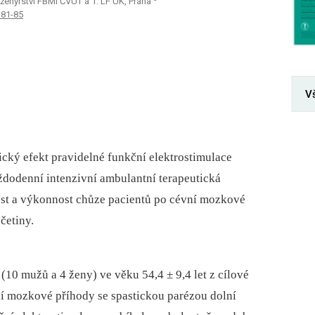
ženýrství FBMI ČVUT a 1. LF UK, Praha
 81-85
V
tický efekt pravidelné funkční elektrostimulace
ždodenní intenzivní ambulantní terapeutická
ost a výkonnost chůze pa­cientů po cévní mozkové
četiny.
 (10 mužů a 4 ženy) ve věku 54,4 ± 9,4 let z cílové
ní mozkové příhody se spastickou parézou dolní