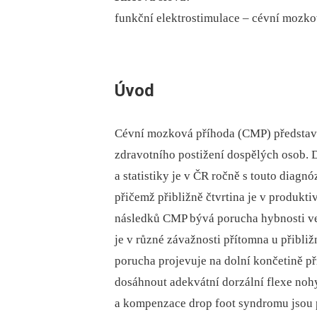
funkční elektrostimulace –⁠ cévní mozkov
Úvod
Cévní mozková příhoda (CMP) představuj
zdravotního postižení dospělých osob. 
a statistiky je v ČR ročně s touto diagn
přičemž přibližně čtvrtina je v produkt
následků CMP bývá porucha hybnosti ve 
je v různé závažnosti přítomna u přibli
porucha projevuje na dolní končetině při
dosáhnout adekvátní dorzální flexe nohy
a kompenzace drop foot syndromu jsou 