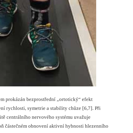
rem prokázán bezprostřední „ortotický“ efekt
 rychlosti, symetrie a stability chůze [6,7]. Při
icitě centrálního nervového systému uvažuje
poň částečném obnovení aktivní hybnosti hlezenního