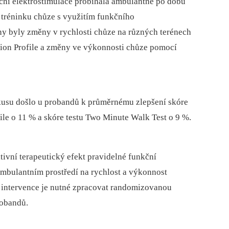
ční elektrostimulace probíhala ambulantně po dobu
 tréninku chůze s využitím funkčního
y byly změny v rychlosti chůze na různých terénech
ion Profile a změny ve výkonnosti chůze pomocí
kusu došlo u probandů k průměrnému zlepšení skóre
le o 11 % a skóre testu Two Minute Walk Test o 9 %.
ivní terapeutický efekt pravidelné funkční
ambulantním prostředí na rychlost a výkonnost
u intervence je nutné zpracovat randomizovanou
robandů.