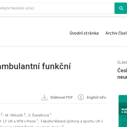
Úvodní stránka
Archiv čísel
ČLÁN
 ambulantní funkční
Česk
neu
Stáhnout PDF
English info
,3
3
1
; M. Vítězník
; O. Švestková
1
í 1. LF UK a VFN v Praze
; Fakulta tělesné výchovy a sportu, UK v
3