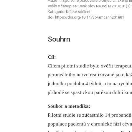
Praze
; Společné pracoviště biomedicínského in
Vyšlo v časopise:
Cesk Slov Neurol N 2018; 81(1):
Kategorie: Krátké sdělení
doi:
https://doi.org/10.14735/amcsnn201881
Souhrn
Cíl:
Cílem pilotní studie bylo ověřit terapeu
peroneálního nervu realizované jako ka
jednotka po dobu 4 týdnů, a to na rychl
příhodě se spastickou parézou dolní kon
Soubor a metodika:
Pilotní studie se zúčastnilo 14 probandů
populace pacientů v chronické fázi cév