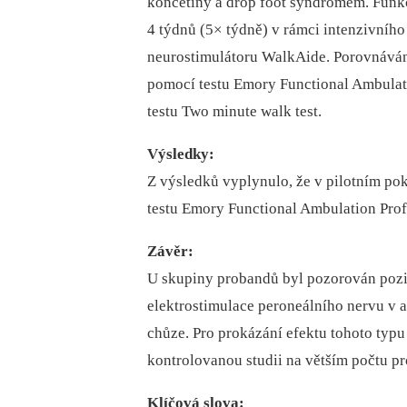
končetiny a drop foot syndromem. Funk
4 týdnů (5× týdně) v rámci intenzivního
neurostimulátoru WalkAide. Porovnáván
pomocí testu Emory Functional Ambulat
testu Two minute walk test.
Výsledky:
Z výsledků vyplynulo, že v pilotním po
testu Emory Functional Ambulation Profi
Závěr:
U skupiny probandů byl pozorován pozit
elektrostimulace peroneálního nervu v 
chůze. Pro prokázání efektu tohoto typ
kontrolovanou studii na větším počtu p
Klíčová slova: