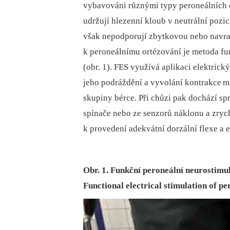
vybavováni různými typy peroneálních o
udržují hlezenní kloub v neutrální pozici
však nepodporují zbytkovou nebo navrac
k peroneálnímu ortézování je metoda fu
(obr. 1). FES využívá aplikaci elektric
jeho podráždění a vyvolání kontrakce m. t
skupiny bérce. Při chůzi pak dochází s
spínače nebo ze senzorů náklonu a zryc
k provedení adekvátní dorzální flexe a 
Obr. 1. Funkční peroneální neurostimu
Functional electrical stimulation of p