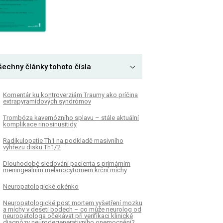
šechny články tohoto čísla
Komentár ku kontroverziám Traumy ako príčina
extrapyramídových syndrómov
Trombóza kavernózního splavu – stále aktuální
komplikace rinosinusitidy
Radikulopatie Th1 na podkladě masivního
výhřezu disku Th1/ 2
Dlouhodobé sledování pa­cienta s primárním
meningeálním melanocytomem krční míchy
Neuropatologické okénko
Neuropatologické post mortem vyšetření mozku
a míchy v deseti bodech – co může neurolog od
neuropatologa očekávat při verifikaci klinické
dia­gnózy neurodegenerativního onemocnění?