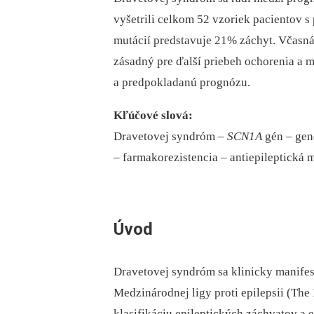
vyšetrili celkom 52 vzoriek pa­cientov
mutácií predstavuje 21% záchyt. Včasn
zásadný pre ďalší priebeh ochorenia a m
a predpokladanú prognózu.
Kľúčové slová:
Dravetovej syndróm –⁠
SCN1A
gén –⁠ gen
–⁠ farmakorezistencia –⁠ antiepileptická
Úvod
Dravetovej syndróm sa klinicky manifes
Medzinárodnej ligy proti epilepsii (The
klasifikáciu epileptických záchvatov a e