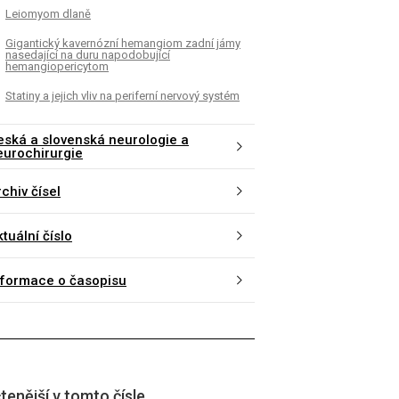
Leiomyom dlaně
Gigantický kavernózní hemangiom zadní jámy
nasedající na duru napodobující
hemangiopericytom
Statiny a jejich vliv na periferní nervový systém
eská a slovenská neurologie a
eurochirurgie
chiv čísel
tuální číslo
nformace o časopisu
tenější v tomto čísle