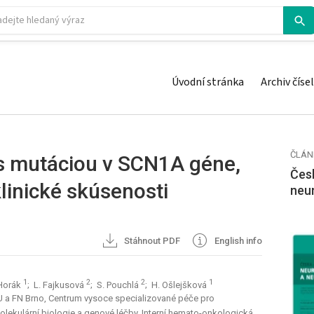
Úvodní stránka
Archiv čísel
ČLÁN
s mutáciou v SCN1A géne,
Česk
linické skúsenosti
neu
Stáhnout PDF
English info
1
2
2
1
 Horák
; L. Fajkusová
; S. Pouchlá
; H. Ošlejšková
MU a FN Brno, Centrum vysoce specializované péče pro
olekulární biologie a genové léčby, Interní hemato-onkologická