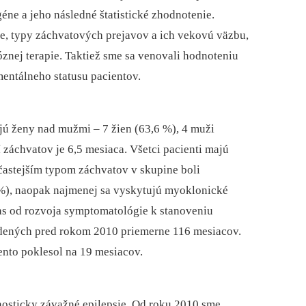
éne a jeho následné štatistické zhodnotenie.
ie, typy záchvatových prejavov a ich vekovú väzbu,
nej terapie. Taktiež sme sa venovali hodnoteniu
entálneho statusu pacientov.
ú ženy nad mužmi –⁠ 7 žien (63,6 %), 4 muži
 záchvatov je 6,5 mesiaca. Všetci pacienti majú
častejším typom záchvatov v skupine boli
 %), naopak najmenej sa vyskytujú myoklonické
 čas od rozvoja symptomatológie k stanoveniu
odených pred rokom 2010 priemerne 116 mesiacov.
nto poklesol na 19 mesiacov.
osticky závažné epilepsie. Od roku 2010 sme