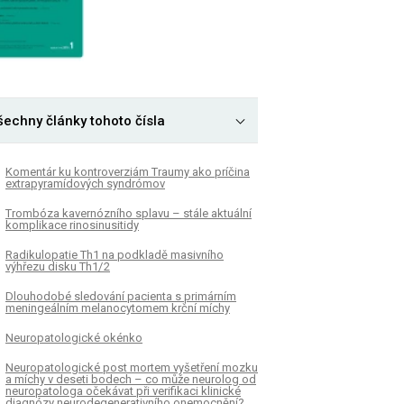
šechny články tohoto čísla
Komentár ku kontroverziám Traumy ako príčina
extrapyramídových syndrómov
Trombóza kavernózního splavu – stále aktuální
komplikace rinosinusitidy
Radikulopatie Th1 na podkladě masivního
výhřezu disku Th1/ 2
Dlouhodobé sledování pa­cienta s primárním
meningeálním melanocytomem krční míchy
Neuropatologické okénko
Neuropatologické post mortem vyšetření mozku
a míchy v deseti bodech – co může neurolog od
neuropatologa očekávat při verifikaci klinické
dia­gnózy neurodegenerativního onemocnění?