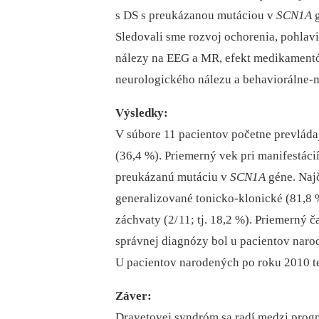
s DS s preukázanou mutáciou v
SCN1A
g
Sledovali sme rozvoj ochorenia, pohlav
nálezy na EEG a MR, efekt medikamentóz
neurologického nálezu a behaviorálne-m
Výsledky:
V súbore 11 pacientov početne prevládaj
(36,4 %). Priemerný vek pri manifestácií
preukázanú mutáciu v
SCN1A
géne. Naj
generalizované tonicko-klonické (81,8
záchvaty (2/ 11; tj. 18,2 %). Priemerný
správnej diagnózy bol u pacientov nar
U pacientov narodených po roku 2010 te
Záver:
Dravetovej syndróm sa radí medzi progn