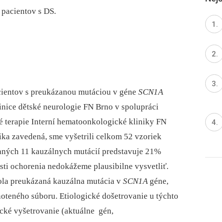
 pacientov s DS.
acientov s preukázanou mutáciou v géne
SCN1A
nice dětské neurologie FN Brno v spolupráci
é terapie Interní hematoonkologické kliniky FN
ika zavedená, sme vyšetrili celkom 52 vzoriek
aných 11 kauzálnych mutácií predstavuje 21%
sti ochorenia nedokážeme plausibilne vysvetliť.
ola preukázaná kauzálna mutácia v
SCN1A
géne,
noteného súboru. Etiologické došetrovanie u týchto
ické vyšetrovanie (aktuálne gén,