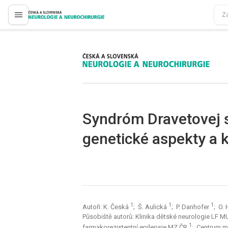
proLékaře.cz
proLékaře.cz
Syndróm Dravetovej 
genetické aspekty a k
1
1
1
Autoři: K. Česká
; Š. Aulická
; P. Danhofer
; O.
Působiště autorů: Klinika dětské neurologie LF 
1
farmakorezistentní epilepsie MZ ČR
; Centrum m