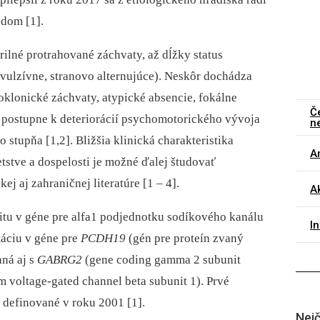
adom [1].
ilné protrahované záchvaty, až dĺžky status
vulzívne, stranovo alternujúce). Neskôr dochádza
oklonické záchvaty, atypické absencie, fokálne
Č
postupne k deteriorácií psychomotorického vývoja
n
 stupňa [1,2]. Bližšia klinická charakteristika
Ar
etstve a dospelosti je možné ďalej študovať
j aj zahraničnej literatúre [1 –⁠ 4].
Ak
litu v géne pre alfa1 podjednotku sodíkového kanálu
I
áciu v géne pre
PCDH19
(gén pre proteín zvaný
aná aj s
GABRG2
(gene coding gamma 2 subunit
m voltage-gated channel beta subunit 1). Prvé
 definované v roku 2001 [1].
Nejč