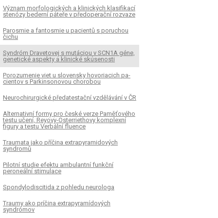
Význam morfologických a klinických klasifikací
stenózy bederní páteře v předoperační rozvaze
Parosmie a fantosmie u pacientů s poruchou
čichu
Syndróm Dravetovej s mutáciou v SCN1A géne,
genetické aspekty a klinické skúsenosti
Porozumenie viet u slovensky hovoriacich pa­
cientov s Parkinsonovou chorobou
Neurochirurgické předatestační vzdělávání v ČR
Alternativní formy pro české verze Paměťového
testu učení, Reyovy-Osterriethovy komplexní
figury a testu Verbální fluence
Traumata jako příčina extrapyramidových
syndromů
Pilotní studie efektu ambulantní funkční
peroneální stimulace
Spondylodiscitida z pohledu neurologa
Traumy ako príčina extrapyramídových
syndrómov