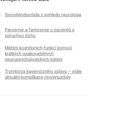
Spondylodiscitida z pohledu neurologa
Parosmie a fantosmie u pacientů s
poruchou čichu
Měření kognitivních funkcí pomocí
krátkých opakovatelných
neuropsychologických baterií
Trombóza kavernózního splavu – stále
aktuální komplikace rinosinusitidy