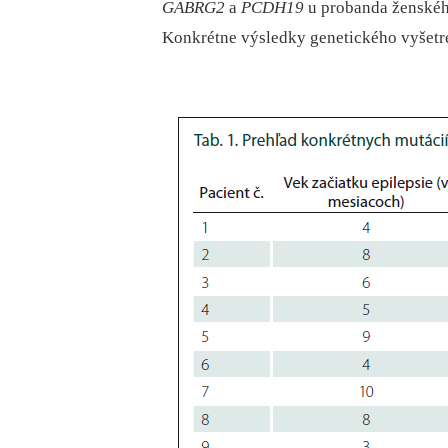
GABRG2
a
PCDH19
u probanda ženského
Konkrétne výsledky genetického vyšetren