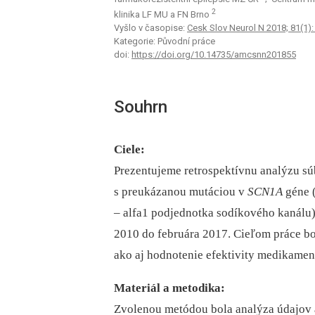
2
klinika LF MU a FN Brno
Vyšlo v časopise:
Cesk Slov Neurol N 2018; 81(1):
Kategorie: Původní práce
doi:
https://doi.org/10.14735/amcsnn201855
Souhrn
Ciele:
Prezentujeme retrospektívnu analýzu s
s preukázanou mutáciou v
SCN1A
géne (
–⁠ alfa1 podjednotka sodíkového kanálu)
2010 do februára 2017. Cieľom práce bo
ako aj hodnotenie efektivity medikame
Materiál a metodika:
Zvolenou metódou bola analýza údajov 