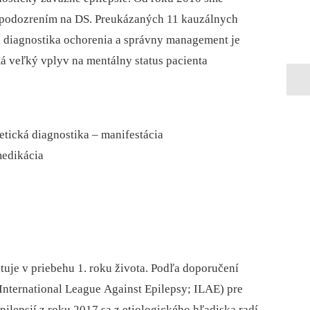
 s podozrením na DS. Preukázaných 11 kauzálnych
á diagnostika ochorenia a správny management je
á veľký vplyv na mentálny status pacienta
etická diagnostika –⁠ manifestácia
 medikácia
tuje v priebehu 1. roku života. Podľa doporučení
 International League Against Epilepsy; ILAE) pre
pilepsií z roku 2017 sa z etiologického hľadiska radí