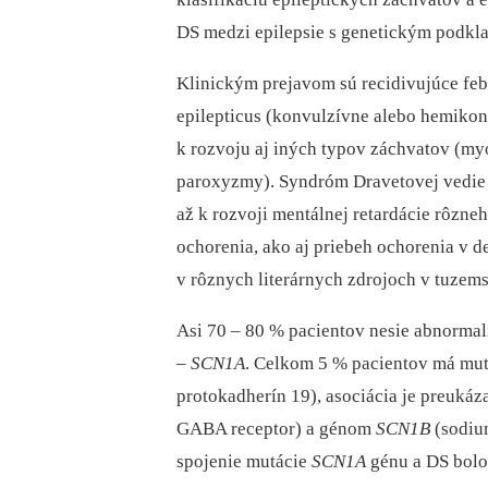
DS medzi epilepsie s genetickým podkl
Klinickým prejavom sú recidivujúce febr
epilepticus (konvulzívne alebo hemikon
k rozvoju aj iných typov záchvatov (my
paroxyzmy). Syndróm Dravetovej vedie 
až k rozvoji mentálnej retardácie rôzneho
ochorenia, ako aj priebeh ochorenia v d
v rôznych literárnych zdrojoch v tuzemske
Asi 70 –⁠ 80 % pacientov nesie abnorma
–⁠
SCN1A
. Celkom 5 % pacientov má mut
protokadherín 19), asociácia je preukáz
GABA receptor) a génom
SCN1B
(sodiu
spojenie mutácie
SCN1A
génu a DS bolo