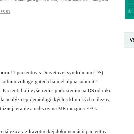
 55-59
V
úboru 11 pacientov s Dravetovej syndrómom (DS)
sodium voltage-gated channel alpha subunit 1
. Pacienti boli vyšetrení s podozrením na DS od roku
la analýza epidemiologických a klinických nálezov,
ntóznej terapie a nálezov na MR mozgu a EEG.
a nálezov v zdravotníckej dokumentácií pacientov