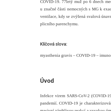
COVID-19. 77letý muž po 6 dnech mec
u značné části nemocných s MG k exac
ventilace, kdy se zvýšená svalová úna
plicního parenchymu.
Klíčová slova:
myasthenia gravis – COVID-19 – imuno
Úvod
Infekce virem SARS-CoV-2 (COVID-19) s
pandemií. COVID-19 je charakterizován
masivní zánětlivou reakcí a vysokou úmr