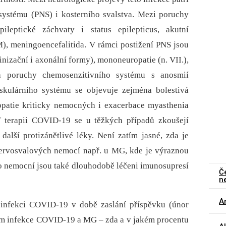
systému (PNS) i kosterního svalstva. Mezi poruchy
leptické záchvaty i status epilepticus, akutní
, meningoencefalitida. V rámci postižení PNS jsou
inizační i axonální formy), mononeuropatie (n. VII.),
a poruchy chemosenzitivního systému s anosmií
skulárního systému se objevuje zejména bolestivá
opatie kriticky nemocných i exacerbace myasthenia
 V terapii COVID-19 se u těžkých případů zkoušejí
 další protizánětlivé léky. Není zatím jasné, zda je
ervosvalových nemocí např. u MG, kde je výraznou
to nemocní jsou také dlouhodobě léčeni imunosupresí
Č
n
Ar
infekci COVID-19 v době zaslání příspěvku (únor
em infekce COVID-19 a MG –⁠ zda a v jakém procentu