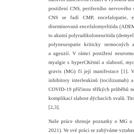
postižení CNS, periferního nervového 
CNS se řadí CMP, encefalopatie, epi
diseminovaná encefalomyelitida (ADEM)
to akutní polyradikuloneuritida (demyel
polyneuropatie kriticky nemocných 
a ageuzií. V rámci postižení neuromu
myalgie s hyperCKémií a slabostí, my
gravis (MG) či její manifestace [1].
inhibitory interleukinů (tocilizumab) a
COVID-19 příčinou těžkých průběhů n
komplikací slabost dýchacích svalů. Ti
[2,3].
Naše práce shrnuje poznatky o MG a 
2021). Ve své práci se zabýváme vztah