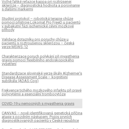
Voľné ľahké reťazce kappa pri roztrúsenej
skleróze – diagnostická hodnota a porovnanie
s ďalšími markermi
Studijní protokol – robotická terapie chůze
pomocí přístroje Lokomat Pro FreeD u pacientů
v subakutní fázi ischemické cévní mozkové
příhody
Validace dotazníku pro poruchy chůze u
pacientů s roztroušenou sklerózou – česká
verze MSWS-12
Charakterizace poruch polykání při myasthenia
gravis pomocí flexibilního endoskopického
vyšetření
Standardizace slovinské verze škály Alzheimer’s
Disease Assessment Scale – kognitivní
subškála (ADAS-Cog)
Frekvence tichého mozkového infarktu při pravé
polycytémii a esenciální trombocytóze
COVID-19 u nemocných s myasthenia gravis
CANVAS – nově identifikovaná genetická příčina
ataxie s pozdním nástupem. Popis prvních
diagnostikovaných pacientů v České republice