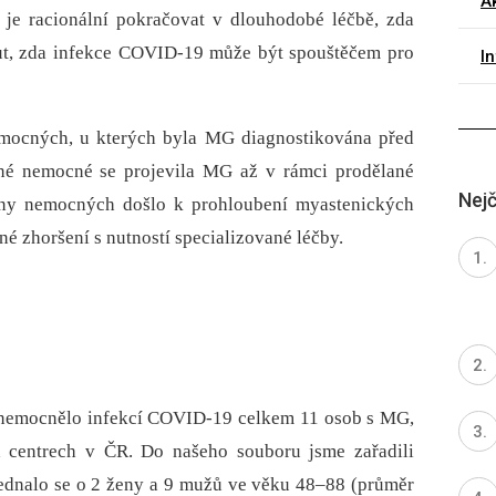
Ak
je racionální pokračovat v dlouhodobé léčbě, zda
nout, zda infekce COVID-19 může být spouštěčem pro
I
mocných, u kterých byla MG dia­gnostikována před
é nemocné se projevila MG až v rámci prodělané
Nejč
ny nemocných došlo k prohloubení myastenických
zné zhoršení s nutností specializované léčby.
onemocnělo infekcí COVID-19 celkem 11 osob s MG,
h centrech v ČR. Do našeho souboru jsme zařadili
dnalo se o 2 ženy a 9 mužů ve věku 48–88 (průměr