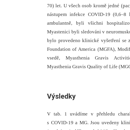
70) let. U všech osob kromě jedné (pac
nástupem infekce COVID-19 (0,6–8 l
ambulantně, byli všichni hospitali
Myastenici byli sledováni v neuromusku
bylo provedeno klinické vyšetření se
Foundation of America (MGFA), Modif
vsedě, Myasthenia Gravis Activ
Myasthenia Gravis Quality of Life (MG
Výsledky
V tab. 1 uvádíme v přehledu chara
s COVID-19 a MG. Jsou uvedeny klini