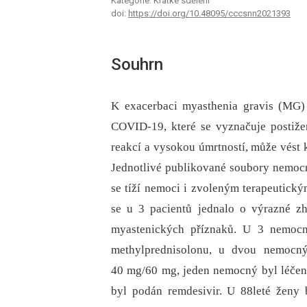
Kategorie: Krátké sdělení
doi:
https://doi.org/10.48095/cccsnn2021393
Souhrn
K exacerbaci myasthenia gravis (MG)
COVID-19, které se vyznačuje postižen
reakcí a vysokou úmrtností, může vést
Jednotlivé publikované soubory nemocn
se tíží nemoci i zvoleným terapeutic
se u 3 pacientů jednalo o výrazné zh
myastenických příznaků. U 3 nemocn
methylprednisolonu, u dvou nemocný
40 mg/60 mg, jeden nemocný byl léčen
byl podán remdesivir. U 88leté ženy 