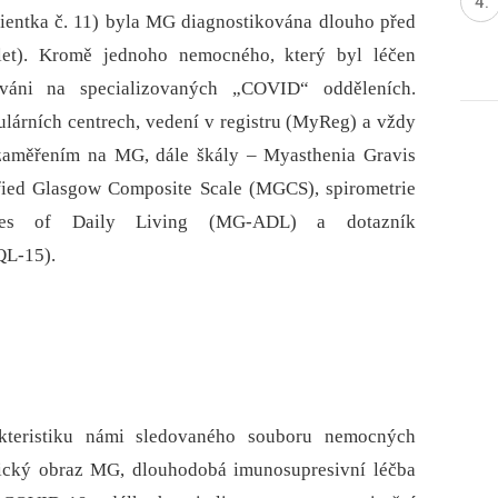
ientka č. 11) byla MG dia­gnostikována dlouho před
et). Kromě jednoho nemocného, který byl léčen
zováni na specializovaných „COVID“ odděleních.
lárních centrech, vedení v registru (MyReg) a vždy
 zaměřením na MG, dále škály –⁠ Myasthenia Gravis
ied Glasgow Composite Scale (MGCS), spirometrie
ities of Daily Living (MG-ADL) a dotazník
QL-15).
kteristiku námi sledovaného souboru nemocných
cký obraz MG, dlouhodobá imunosupresivní léčba