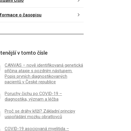
tuální číslo
nformace o časopisu
tenější v tomto čísle
CANVAS – nově identifikovaná genetická
příčina ataxie s pozdním nástupem.
Popis prvních diagnostikovaných
pacientů v České republice
Poruchy čichu po COVID-19 –
diagnostika, význam a léčba
Proč se dráhy kříží? Základní principy
uspořádání mozku obratlovců
COVID-19 asociovaná myelitida –