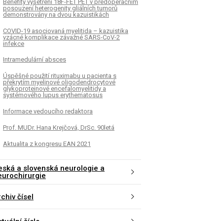
Benefity vyšetření 18F-FET PET v předoperačním
posouzení heterogenity gliálních tumorů
demonstrovány na dvou kazuistikách
COVID-19 asociovaná myelitida – kazuistika
vzácné komplikace závažné SARS-CoV-2
infekce
Intramedulární absces
Úspěšné použití rituximabu u pacienta s
překrytím myelinové oligodendrocytové
glykoproteinové encefalomyelitidy a
systémového lupus erythematosus
Informace vedoucího redaktora
Prof. MUDr. Hana Krejčová, DrSc. 90letá
Aktualita z kongresu EAN 2021
eská a slovenská neurologie a
eurochirurgie
chiv čísel