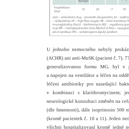
U jednoho nemocného nebyly prokázán
(ACHR) ani anti-MuSK (pacient č. 7). 77
generalizovanou formu MG, byl v p
a napojen na ventilátor a léčen na odd
léčeni antibio­tiky pro nasedající bakt
v kombinaci s klarithromycinem; 
neurologické konzultaci změněn na cefa
(dle hmotnosti), dále isoprinosin 500 
(kromě pacientek č. 10 a 11). Jeden ne
všichni hospitalizovaní kromě jedné