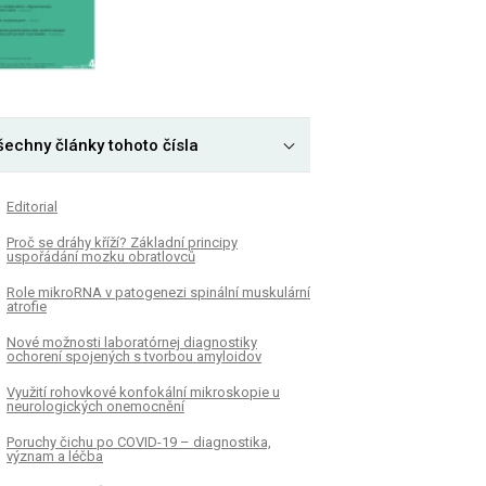
šechny články tohoto čísla
Editorial
Proč se dráhy kříží? Základní principy
uspořádání mozku obratlovců
Role mikroRNA v patogenezi spinální muskulární
atrofie
Nové možnosti laboratórnej diagnostiky
ochorení spojených s tvorbou amyloidov
Využití rohovkové konfokální mikroskopie u
neurologických onemocnění
Poruchy čichu po COVID-19 – diagnostika,
význam a léčba