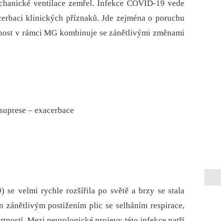
hanické ventilace zemřel. Infekce COVID-19 vede
erbaci klinických příznaků. Jde zejména o poruchu
vnost v rámci MG kombinuje se zánětlivými změnami
suprese – exacerbace
e velmi rychle rozšířila po světě a brzy se stala
 zánětlivým postižením plic se selháním respirace,
tností. Mezi neurologické projevy této infekce patří