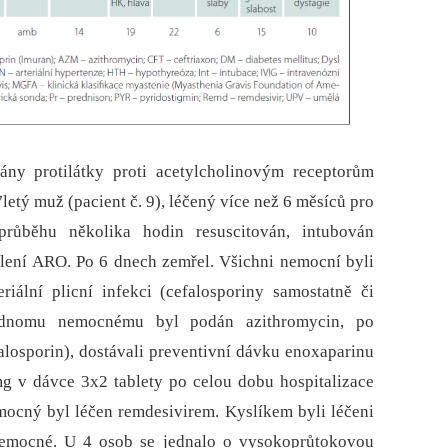
y protilátky proti acetylcholinovým receptorům
letý muž (pacient č. 9), léčený více než 6 měsíců pro
růběhu několika hodin resuscitován, intubován
ělení ARO. Po 6 dnech zemřel. Všichni nemocní byli
eriální plicní infekci (cefalosporiny samostatně či
jednomu nemocnému byl podán azithromycin, po
losporin), dostávali preventivní dávku enoxaparinu
mg v dávce 3x2 tablety po celou dobu hospitalizace
mocný byl léčen remdesivirem. Kyslíkem byli léčeni
 nemocné. U 4 osob se jednalo o vysokoprůtokovou