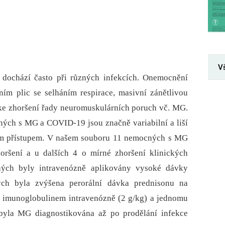
V
 dochází často při různých infekcích. Onemocnění
ím plic se selháním respirace, masivní zánětlivou
 ke zhoršení řady neuromuskulárních poruch vč. MG.
ých s MG a COVID-19 jsou značně variabilní a liší
kým přístupem. V našem souboru 11 nemocných s MG
oršení a u dalších 4 o mírné zhoršení klinických
ých byly intravenózně aplikovány vysoké dávky
ch byla zvýšena perorální dávka prednisonu na
 imunoglobulinem intravenózně (2 g/kg) a jednomu
byla MG dia­gnostikována až po prodělání infekce