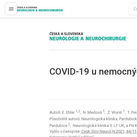
proLékaře.cz
proLékaře.cz
COVID-19 u nemocnýc
1,2
1
1
Autoři: E. Ehler
; N. Medová
; Z. Wurst
; T. Pe
Působiště autorů: Neurologická klinika, Pardubi
2
Pardubice
; Neurologická klinika 3. LF UK, a FN
Vyšlo v časopise:
Cesk Slov Neurol N 2021; 84/11