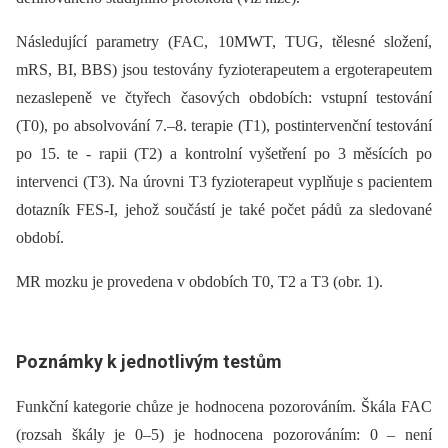
Následující parametry (FAC, 10MWT, TUG, tělesné složení,
mRS, BI, BBS) jsou testovány fyzioterapeutem a ergoterapeutem
nezaslepeně ve čtyřech časových obdobích: vstupní testování
(T0), po absolvování 7.–8. terapie (T1), postintervenční testování
po 15. te­ -⁠ rapii (T2) a kontrolní vyšetření po 3 měsících po
intervenci (T3). Na úrovni T3 fyzioterapeut vyplňuje s pacientem
dotazník FES-I, jehož součástí je také počet pádů za sledované
období.
MR mozku je provedena v obdobích T0, T2 a T3 (obr. 1).
Poznámky k jednotlivým testům
Funkční kategorie chůze je hodnocena pozorováním. Škála FAC
(rozsah škály je 0–5) je hodnocena pozorováním: 0 –⁠ není