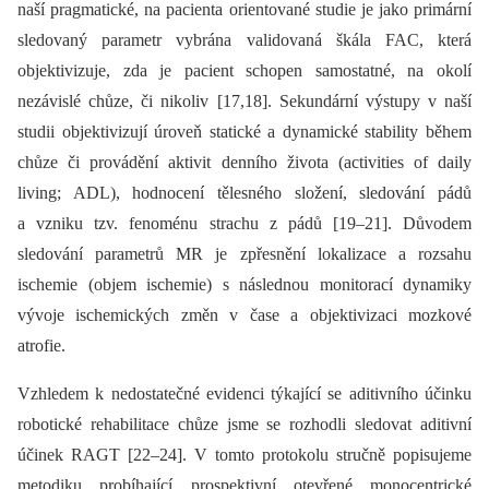
naší pragmatické, na pacienta orientované studie je jako primární
sledovaný parametr vybrána validovaná škála FAC, která
objektivizuje, zda je pacient schopen samostatné, na okolí
nezávislé chůze, či nikoliv [17,18]. Sekundární výstupy v naší
studii objektivizují úroveň statické a dynamické stability během
chůze či provádění aktivit denního života (activities of daily
living; ADL), hodnocení tělesného složení, sledování pádů
a vzniku tzv. fenoménu strachu z pádů [19–21]. Důvodem
sledování parametrů MR je zpřesnění lokalizace a rozsahu
ischemie (objem ischemie) s následnou monitorací dynamiky
vývoje ischemických změn v čase a objektivizaci mozkové
atrofie.
Vzhledem k nedostatečné evidenci týkající se aditivního účinku
robotické rehabilitace chůze jsme se rozhodli sledovat aditivní
účinek RAGT [22–24]. V tomto protokolu stručně popisujeme
metodiku probíhající prospektivní otevřené monocentrické