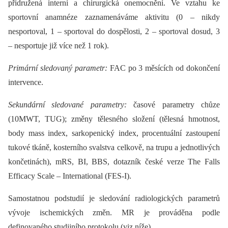
přidružená interní a chirurgická onemocnění. Ve vztahu ke
sportovní anamnéze zaznamenáváme aktivitu (0 –⁠ nikdy
nesportoval, 1 –⁠ sportoval do dospělosti, 2 –⁠ sportoval dosud, 3
–⁠ nesportuje již více než 1 rok).
Primární sledovaný parametr:
FAC po 3 měsících od dokončení
intervence.
Sekundární sledované parametry:
časové parametry chůze
(10MWT, TUG); změny tělesného složení (tělesná hmotnost,
body mass index, sarkopenický index, procentuální zastoupení
tukové tkáně, kosterního svalstva celkově, na trupu a jednotlivých
končetinách), mRS, BI, BBS, dotazník české verze The Falls
Efficacy Scale –⁠ International (FES-I).
Samostatnou podstudií je sledování radiologických parametrů
vývoje ischemických změn. MR je prováděna podle
definovaného studijního protokolu (viz níže).