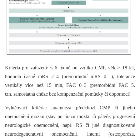
Kritéria pro zařazení: ≤ 6 týdnů od vzniku CMP, věk > 18 let,
hodnota časné mRS 2–4 (premorbidní mRS 0–1), tolerance
vertikály více než 15 min, FAC 0–3 (premorbidní FAC 5,
tzn. samostatná chůze bez kompenzační pomůcky či dopomoci).
Vylučovací kritéria: anamnéza předchozí CMP či jiného
onemocnění mozku (stav po úrazu mozku či páteře, progresivní
neurologické onemocnění, např. RS či jiné dia­gnostikované
neurodegenerativní onemocnění), interní (osteoporóza,