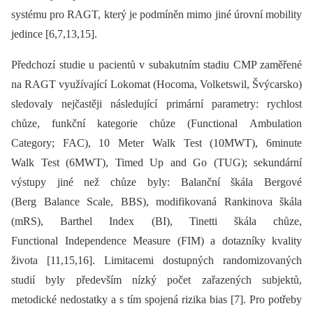
systému pro RAGT, který je podmíněn mimo jiné úrovní mobility
jedince [6,7,13,15].
Předchozí studie u pacientů v subakutním stadiu CMP zaměřené
na RAGT využívající Lokomat (Hocoma, Volketswil, Švýcarsko)
sledovaly nejčastěji následující primární parametry: rychlost
chůze, funkční kategorie chůze (Functional Ambulation
Category; FAC), 10 Meter Walk Test (10MWT), 6minute
Walk Test (6MWT), Timed Up and Go (TUG); sekundární
výstupy jiné než chůze byly: Balanční škála Bergové
(Berg Balance Scale, BBS), modifikovaná Rankinova škála
(mRS), Barthel Index (BI), Tinetti škála chůze,
Functional Independence Measure (FIM) a dotazníky kvality
života [11,15,16]. Limitacemi dostupných randomizovaných
studií byly především nízký počet zařazených subjektů,
metodické nedostatky a s tím spojená rizika bias [7]. Pro potřeby