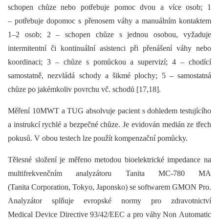
schopen chůze nebo potřebuje pomoc dvou a více osob; 1
–⁠ potřebuje dopomoc s přenosem váhy a manuálním kontaktem
1–2 osob; 2 –⁠ schopen chůze s jednou osobou, vyžaduje
intermitentní či kontinuální asistenci při přenášení váhy nebo
koordinaci; 3 –⁠ chůze s pomůckou a supervizí; 4 –⁠ chodící
samostatně, nezvládá schody a šikmé plochy; 5 –⁠ samostatná
chůze po jakémkoliv povrchu vč. schodů [17,18].
Měření 10MWT a TUG absolvuje pacient s dohledem testujícího
a instrukcí rychlé a bezpečné chůze. Je evidován medián ze třech
pokusů. V obou testech lze použít kompenzační pomůcky.
Tělesné složení je měřeno metodou bio­elektrické impedance na
multifrekvenčním analyzátoru Tanita MC-780 MA
(Tanita Corporation, Tokyo, Japonsko) se softwarem GMON Pro.
Analyzátor splňuje evropské normy pro zdravotnictví
Medical Device Directive 93/42/EEC a pro váhy Non Automatic