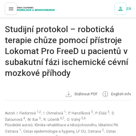
EN
proLékaře.cz
Studijní protokol – robotická
terapie chůze pomocí přístroje
Lokomat Pro FreeD u pacientů v
subakutní fázi ischemické cévní
mozkové příhody
Stáhnout PDF
English info
1,2
1
3
3
Autoři: I. Fiedorová
; I. Chmelová
; P. Hanzlíková
; P. Eliáš
; D.
4
5
6,7
5,6
Šalounová
; M. Bar
; R. Líčeník
; O. Volný
Působiště autorů: Klinika rehabilitace a tělovýchovného, lékařství FN
1
2
Ostrava
; Ústav epidemiologie a hygieny, LF OU, Ostrava
; Ústav