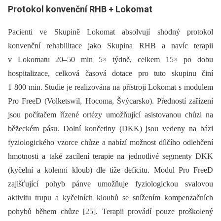
Protokol konvenční RHB + Lokomat
Pacienti ve Skupině Lokomat absolvují shodný protokol
konvenční rehabilitace jako Skupina RHB a navíc terapii
v Lokomatu 20–50 min 5× týdně, celkem 15× po dobu
hospitalizace, celková časová dotace pro tuto skupinu činí
1 800 min. Studie je realizována na přístroji Lokomat s modulem
Pro FreeD (Volketswil, Hocoma, Švýcarsko). Předností zařízení
jsou počítačem řízené ortézy umožňující asistovanou chůzi na
běžeckém pásu. Dolní končetiny (DKK) jsou vedeny na bázi
fyziologického vzorce chůze a nabízí možnost dílčího odlehčení
hmotnosti a také zacílení terapie na jednotlivé segmenty DKK
(kyčelní a kolenní kloub) dle tíže deficitu. Modul Pro FreeD
zajišťující pohyb pánve umožňuje fyziologickou svalovou
aktivitu trupu a kyčelních kloubů se snížením kompenzačních
pohybů během chůze [25]. Terapii provádí pouze proškolený