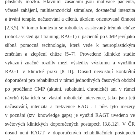
plasticity mozku. Hlavními zásadami jsou motivace pacienta,
včasné zahájení, multisenzorická stimulace, dostatečná intenzita
a trvání terapie, načasování a cílená, úkolem orientovaná činnost
[2,3,5]. V tomto kontextu se roboticky asistovaný trénink chůze
(robot-assisted gait training; RAGT) u pacientů po CMP jeví jako
slibná pomocná technologie, která vede k neuroplastickým
změnám a zlepšení chůze [5–7]. Provedené klinické studie
vykazují značné rozdíly mezi výsledky výzkumu a využitím
RAGT v klinické praxi [8–11]. Dosud neexistují konkrétní
doporučení pro rehabilitaci v rámci jednotlivých časových období
po prodělané CMP (akutní, subakutní, chronické) ani v rámci
návrhů týkajících se vlastní robotické intervence, jako jsou její
načasování, intenzita a frekvence RAGT. I přes tyto mezery
v poznání (tzv. knowledge gaps) je využití RAGT uvedeno ve
světových klinických doporučených postupech [3,8,12]. V ČR
dosud není RAGT v doporučených rehabilitačních postupech