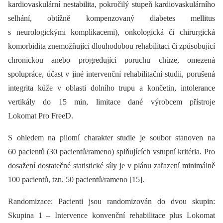
kardiovaskulární nestabilita, pokročilý stupeň kardiovaskulárního
selhání, obtížně kompenzovaný diabetes mellitus
s neurologickými komplikacemi), onkologická či chirurgická
komorbidita znemožňující dlouhodobou rehabilitaci či způsobující
chronickou anebo progredující poruchu chůze, omezená
spolupráce, účast v jiné intervenční rehabilitační studii, porušená
integrita kůže v oblasti dolního trupu a končetin, intolerance
vertikály do 15 min, limitace dané výrobcem přístroje
Lokomat Pro FreeD.
S ohledem na pilotní charakter studie je soubor stanoven na
60 pacientů (30 pacientů/rameno) splňujících vstupní kritéria. Pro
dosažení dostatečné statistické síly je v plánu zařazení minimálně
100 pacientů, tzn. 50 pacientů/rameno [15].
Randomizace: Pacienti jsou randomizován do dvou skupin:
Skupina 1 –⁠ Intervence konvenční rehabilitace plus Lokomat