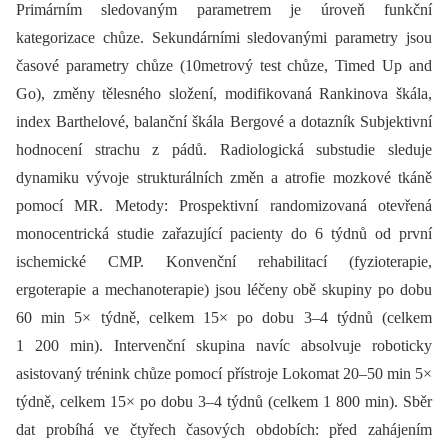
Primárním sledovaným parametrem je úroveň funkční
kategorizace chůze. Sekundárními sledovanými parametry jsou
časové parametry chůze (10metrový test chůze, Timed Up and
Go), změny tělesného složení, modifikovaná Rankinova škála,
index Barthelové, balanční škála Bergové a dotazník Subjektivní
hodnocení strachu z pádů. Radiologická substudie sleduje
dynamiku vývoje strukturálních změn a atrofie mozkové tkáně
pomocí MR. Metody: Prospektivní randomizovaná otevřená
monocentrická studie zařazující pacienty do 6 týdnů od první
ischemické CMP. Konvenční rehabilitací (fyzioterapie,
ergoterapie a mechanoterapie) jsou léčeny obě skupiny po dobu
60 min 5× týdně, celkem 15× po dobu 3–4 týdnů (celkem
1 200 min). Intervenční skupina navíc absolvuje roboticky
asistovaný trénink chůze pomocí přístroje Lokomat 20–50 min 5×
týdně, celkem 15× po dobu 3–4 týdnů (celkem 1 800 min). Sběr
dat probíhá ve čtyřech časových obdobích: před zahájením