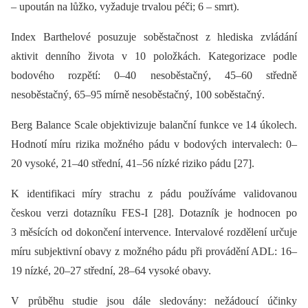
–⁠ upoután na lůžko, vyžaduje trvalou péči; 6 –⁠ smrt).
Index Barthelové posuzuje soběstačnost z hlediska zvládání
aktivit denního života v 10 položkách. Kategorizace podle
bodového rozpětí: 0–40 nesoběstačný, 45–60 středně
nesoběstačný, 65–95 mírně nesoběstačný, 100 soběstačný.
Berg Balance Scale objektivizuje balanční funkce ve 14 úkolech.
Hodnotí míru rizika možného pádu v bodových intervalech: 0–
20 vysoké, 21–40 střední, 41–56 nízké riziko pádu [27].
K identifikaci míry strachu z pádu používáme validovanou
českou verzi dotazníku FES-I [28]. Dotazník je hodnocen po
3 měsících od dokončení intervence. Intervalové rozdělení určuje
míru subjektivní obavy z možného pádu při provádění ADL: 16–
19 nízké, 20–27 střední, 28–64 vysoké obavy.
V průběhu studie jsou dále sledovány: nežádoucí účinky