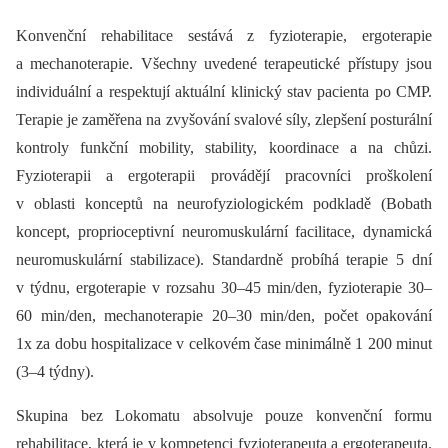
Konvenční rehabilitace sestává z fyzioterapie, ergoterapie
a mechanoterapie. Všechny uvedené terapeutické přístupy jsou
individuální a respektují aktuální klinický stav pacienta po CMP.
Terapie je zaměřena na zvyšování svalové síly, zlepšení posturální
kontroly funkční mobility, stability, koordinace a na chůzi.
Fyzioterapii a ergoterapii provádějí pracovníci proškolení
v oblasti konceptů na neurofyziologickém podkladě (Bobath
koncept, proprioceptivní neuromuskulární facilitace, dynamická
neuromuskulární stabilizace). Standardně probíhá terapie 5 dní
v týdnu, ergoterapie v rozsahu 30–45 min/den, fyzioterapie 30–
60 min/den, mechanoterapie 20–30 min/den, počet opakování
1x za dobu hospitalizace v celkovém čase minimálně 1 200 minut
(3–4 týdny).
Skupina bez Lokomatu absolvuje pouze konvenční formu
rehabilitace, která je v kompetenci fyzioterapeuta a ergoterapeuta.