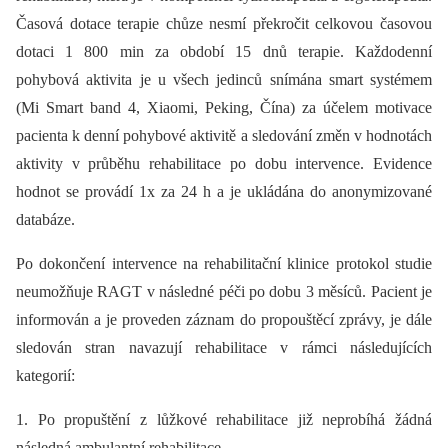
Časová dotace terapie chůze nesmí překročit celkovou časovou
dotaci 1 800 min za období 15 dnů terapie. Každodenní
pohybová aktivita je u všech jedinců snímána smart systémem
(Mi Smart band 4, Xiaomi, Peking, Čína) za účelem motivace
pacienta k denní pohybové aktivitě a sledování změn v hodnotách
aktivity v průběhu rehabilitace po dobu intervence. Evidence
hodnot se provádí 1x za 24 h a je ukládána do anonymizované
databáze.
Po dokončení intervence na rehabilitační klinice protokol studie
neumožňuje RAGT v následné péči po dobu 3 měsíců. Pacient je
informován a je proveden záznam do propouštěcí zprávy, je dále
sledován stran navazují rehabilitace v rámci následujících
kategorií:
1. Po propuštění z lůžkové rehabilitace již neprobíhá žádná
následná ambulantní rehabilitace.