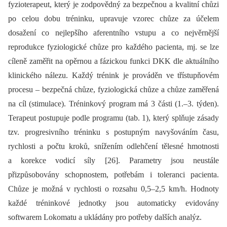
fyzioterapeut, který je zodpovědný za bezpečnou a kvalitní chůzi
po celou dobu tréninku, upravuje vzorec chůze za účelem
dosažení co nejlepšího aferentního vstupu a co nejvěrnější
reprodukce fyziologické chůze pro každého pacienta, mj. se lze
cíleně zaměřit na opěrnou a fázickou funkci DKK dle aktuálního
klinického nálezu. Každý trénink je prováděn ve třístupňovém
procesu –⁠ bezpečná chůze, fyziologická chůze a chůze zaměřená
na cíl (stimulace). Tréninkový program má 3 části (1.–3. týden).
Terapeut postupuje podle programu (tab. 1), který splňuje zásady
tzv. progresivního tréninku s postupným navyšováním času,
rychlosti a počtu kroků, snížením odlehčení tělesné hmotnosti
a korekce vodicí síly [26]. Parametry jsou neustále
přizpůsobovány schopnostem, potřebám i toleranci pacienta.
Chůze je možná v rychlosti o rozsahu 0,5–2,5 km/h. Hodnoty
každé tréninkové jednotky jsou automaticky evidovány
softwarem Lokomatu a ukládány pro potřeby dalších analýz.