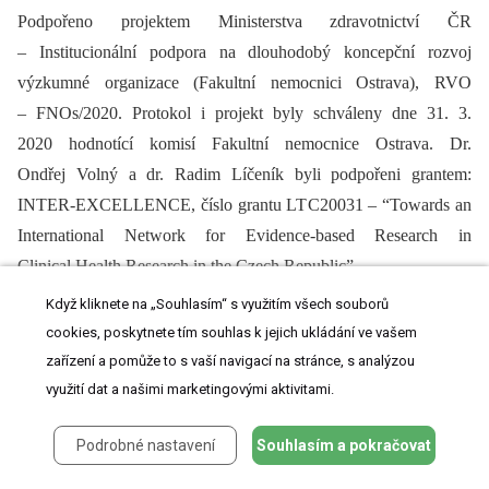
Podpořeno projektem Ministerstva zdravotnictví ČR
–⁠ Institucionální podpora na dlouhodobý koncepční rozvoj
výzkumné organizace (Fakultní nemocnici Ostrava), RVO
–⁠ FNOs/2020. Protokol i projekt byly schváleny dne 31. 3.
2020 hodnotící komisí Fakultní nemocnice Ostrava. Dr.
Ondřej Volný a dr. Radim Líčeník byli podpořeni grantem:
INTER-EXCELLENCE, číslo grantu LTC20031 –⁠ “Towards an
International Network for Evidence-based Research in
Clinical Health Research in the Czech Republic”.
Když kliknete na „Souhlasím“ s využitím všech souborů
Konflikt zájmů
cookies, poskytnete tím souhlas k jejich ukládání ve vašem
zařízení a pomůže to s vaší navigací na stránce, s analýzou
Autoři deklarují, že v souvislosti s předmětem práce nemají žádný
využití dat a našimi marketingovými aktivitami.
konflikt zájmů.
Redakční rada potvrzuje, že rukopis práce splnil ICMJE
Podrobné nastavení
Souhlasím a pokračovat
kritéria pro publikace zasílané do biomedicínských časopisů.