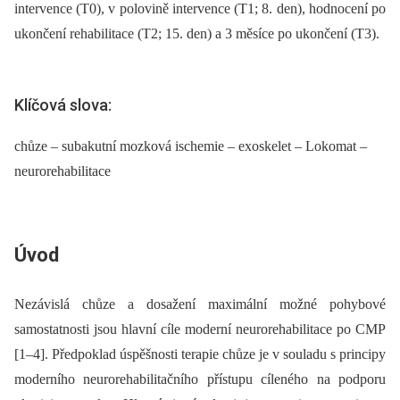
intervence (T0), v polovině intervence (T1; 8. den), hodnocení po
ukončení rehabilitace (T2; 15. den) a 3 měsíce po ukončení (T3).
Klíčová slova:
chůze – subakutní mozková ischemie – exoskelet – Lokomat –
neurorehabilitace
Úvod
Nezávislá chůze a dosažení maximální možné pohybové
samostatnosti jsou hlavní cíle moderní neurorehabilitace po CMP
[1–4]. Předpoklad úspěšnosti terapie chůze je v souladu s principy
moderního neurorehabilitačního přístupu cíleného na podporu