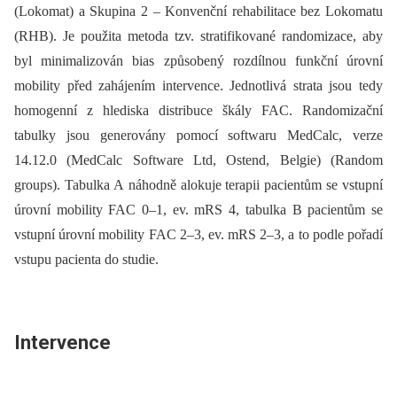
(Lokomat) a Skupina 2 –⁠ Konvenční rehabilitace bez Lokomatu
(RHB). Je použita metoda tzv. stratifikované randomizace, aby
byl minimalizován bias způsobený rozdílnou funkční úrovní
mobility před zahájením intervence. Jednotlivá strata jsou tedy
homogenní z hlediska distribuce škály FAC. Randomizační
tabulky jsou generovány pomocí softwaru MedCalc, verze
14.12.0 (MedCalc Software Ltd, Ostend, Belgie) (Random
groups). Tabulka A náhodně alokuje terapii pacientům se vstupní
úrovní mobility FAC 0–1, ev. mRS 4, tabulka B pacientům se
vstupní úrovní mobility FAC 2–3, ev. mRS 2–3, a to podle pořadí
vstupu pacienta do studie.
Intervence