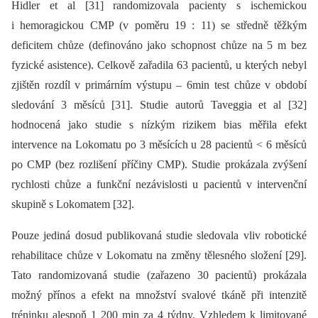
Hidler et al [31] randomizovala pacienty s ischemickou
i hemoragickou CMP (v poměru 19 : 11) se středně těžkým
deficitem chůze (definováno jako schopnost chůze na 5 m bez
fyzické asistence). Celkově zařadila 63 pacientů, u kterých nebyl
zjištěn rozdíl v primárním výstupu –⁠ 6min test chůze v období
sledování 3 měsíců [31]. Studie autorů Taveggia et al [32]
hodnocená jako studie s nízkým rizikem bias měřila efekt
intervence na Lokomatu po 3 měsících u 28 pacientů < 6 měsíců
po CMP (bez rozlišení příčiny CMP). Studie prokázala zvýšení
rychlosti chůze a funkční nezávislosti u pacientů v intervenční
skupině s Lokomatem [32].
Pouze jediná dosud publikovaná studie sledovala vliv robotické
rehabilitace chůze v Lokomatu na změny tělesného složení [29].
Tato randomizovaná studie (zařazeno 30 pacientů) prokázala
možný přínos a efekt na množství svalové tkáně při intenzitě
tréninku alespoň 1 200 min za 4 týdny. Vzhledem k limitované