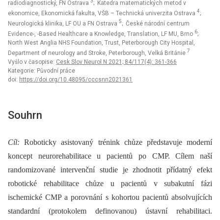
3
radiodiagnostický, FN Ostrava
; Katedra matematických metod v
4
ekonomice, Ekonomická fakulta, VŠB – Technická univerzita Ostrava
;
5
Neurologická klinika, LF OU a FN Ostrava
; České národní centrum
6
Evidence-, -Based Healthcare a Knowledge, Translation, LF MU, Brno
;
North West Anglia NHS Foundation, Trust, Peterborough City Hospital,
7
Department of neurology and Stroke, Peterborough, Velká Británie
Vyšlo v časopise:
Cesk Slov Neurol N 2021; 84/117(4): 361-366
Kategorie: Původní práce
doi:
https://doi.org/10.48095/cccsnn2021361
Souhrn
Cíl:
Roboticky asistovaný trénink chůze představuje moderní
koncept neurorehabilitace u pacientů po CMP. Cílem naší
randomizované intervenční studie je zhodnotit přídatný efekt
robotické rehabilitace chůze u pacientů v subakutní fázi
ischemické CMP a porovnání s kohortou pacientů absolvujících
standardní (protokolem definovanou) ústavní rehabilitaci.