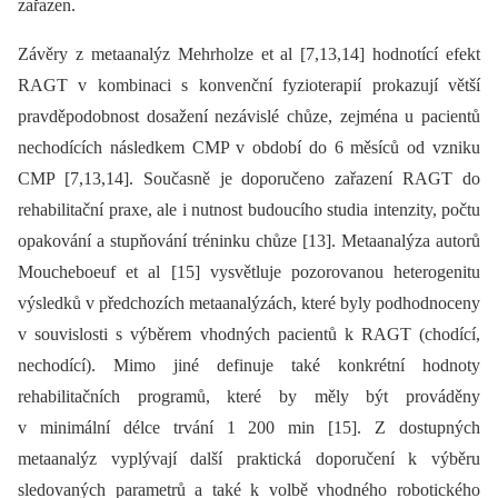
zařazen.
Závěry z metaanalýz Mehrholze et al [7,13,14] hodnotící efekt
RAGT v kombinaci s konvenční fyzioterapií prokazují větší
pravděpodobnost dosažení nezávislé chůze, zejména u pacientů
nechodících následkem CMP v období do 6 měsíců od vzniku
CMP [7,13,14]. Současně je doporučeno zařazení RAGT do
rehabilitační praxe, ale i nutnost budoucího studia intenzity, počtu
opakování a stupňování tréninku chůze [13]. Metaanalýza autorů
Moucheboeuf et al [15] vysvětluje pozorovanou heterogenitu
výsledků v předchozích metaanalýzách, které byly podhodnoceny
v souvislosti s výběrem vhodných pacientů k RAGT (chodící,
nechodící). Mimo jiné definuje také konkrétní hodnoty
rehabilitačních programů, které by měly být prováděny
v minimální délce trvání 1 200 min [15]. Z dostupných
metaanalýz vyplývají další praktická doporučení k výběru
sledovaných parametrů a také k volbě vhodného robotického