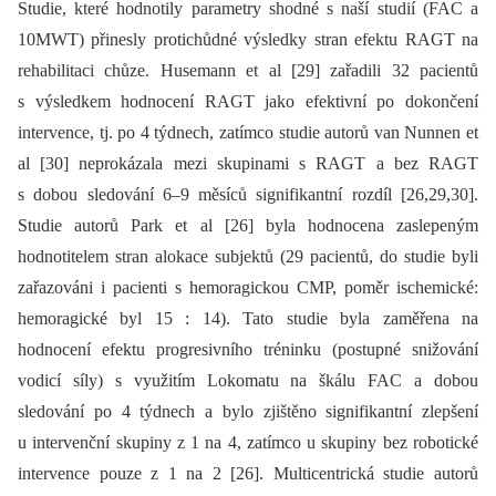
Studie, které hodnotily parametry shodné s naší studií (FAC a
10MWT) přinesly protichůdné výsledky stran efektu RAGT na
rehabilitaci chůze. Husemann et al [29] zařadili 32 pacientů
s výsledkem hodnocení RAGT jako efektivní po dokončení
intervence, tj. po 4 týdnech, zatímco studie autorů van Nunnen et
al [30] neprokázala mezi skupinami s RAGT a bez RAGT
s dobou sledování 6–9 měsíců signifikantní rozdíl [26,29,30].
Studie autorů Park et al [26] byla hodnocena zaslepeným
hodnotitelem stran alokace subjektů (29 pacientů, do studie byli
zařazováni i pacienti s hemoragickou CMP, poměr ischemické:
hemoragické byl 15 : 14). Tato studie byla zaměřena na
hodnocení efektu progresivního tréninku (postupné snižování
vodicí síly) s využitím Lokomatu na škálu FAC a dobou
sledování po 4 týdnech a bylo zjištěno signifikantní zlepšení
u intervenční skupiny z 1 na 4, zatímco u skupiny bez robotické
intervence pouze z 1 na 2 [26]. Multicentrická studie autorů