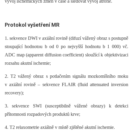
vývoj ischemických změn v čase a sledovat vývoj atrofie.
Protokol vyšetření MR
1. sekvence DWI v axiální rovině (difuzí vážený obraz s postupně
stoupající hodnotou b od 0 po nejvyšší hodnotu b 1 000) vč.
ADC map (apparent diffusion coefficient) sloužící k objektivizaci
rozsahu akutní ischemie;
2. T2 vážený obraz s potlačením signálu mozkomíšního moku
v axiální rovině –⁠ sekvence FLAIR (fluid attenuated inversion
recovery);
3. sekvence SWI (susceptibilně vážené obrazy) k detekci
přítomnosti rozpadových produktů krve;
4. T2 relaxometrie axiálně v místě zjištěné akutní ischemie.