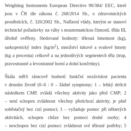
Weighting Instruments European Directive 90/384/ EEC, které
jsou v ČR dle zákona č. 268/2014 Sb., o zdravotnických
prostředcích, č. 326/2002 Sb., Nařízení vlády, kterým se stanoví
technické požadavky na váhy s neautomatickou činností, třída III,
úředně ověřeny. Sledované hodnoty: tělesná hmotnost (kg),
2
sarkopenický index (kg/m
), množství tukové a svalové hmoty
(kg a procenta) celkově a na jednotlivých segmentech těla (trup,
pravostranné a levostranné horní a dolní končetiny).
Škála mRS rámcově hodnotí funkční nezávislost pacienta
v denním životě (0–6 : 0 –⁠ žádné symptomy; 1 –⁠ lehký deficit
následkem CMP, zvládá všechny aktivity jako před CMP; 2
–⁠ není schopen zvládnout všechny předchozí aktivity, je plně
soběstačný bez cizí pomoci; 3 –⁠ vyžaduje pomoc při ně­kte­rých
aktivitách, schopen chůze bez pomoci druhé osoby; 4
–⁠ neschopen bez cizí pomoci zvládnout své tělesné potřeby; 5