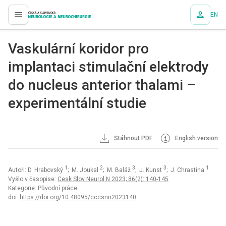
EN
proLékaře.cz
Vaskulární koridor pro
implantaci stimulační elektrody
do nucleus anterior thalami –
experimentální studie
Stáhnout PDF
English version
1
2
3
3
1
Autoři: D. Hrabovský
; M. Joukal
; M. Baláž
; J. Kunst
; J. Chrastina
Vyšlo v časopise:
Cesk Slov Neurol N 2023; 86(2): 140-145
Kategorie: Původní práce
doi:
https://doi.org/10.48095/cccsnn2023140