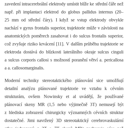
zavedení intracerebrální elektrody umístit blíže ke střední čáře než
např. při implantaci elektrod do globus pallidus internus (20–
25 mm od střední čáry). I když se vstup elektrody obvykle
nachází v gyrus frontalis superior, trajektorie může v závislosti na
anatomických poměrech zasahovat i do sulcus frontalis superior,
což zvyšuje riziko krvácení [11]. V dalším průběhu trajektorie se
elektroda dostává do blízkosti laterálního okraje sulcus cinguli
a sulcus corporis callosi s možností poranění větví a. pericallosa
a a. callosomarginalis.
Moderní techniky stereotaktického plánování sice umožňují
detailní analýzu plánované trajektorie ve vztahu k cévním
strukturám, ovšem Nowinsky et al uvádějí, že používané
plánovací skeny MR (1,5 nebo výjimečně 3T) nemusejí být
z hlediska zobrazení chirurgicky významných cévních struktur
dostatečné. Jimi navržený 3D stereotaktický cerebrovaskulární