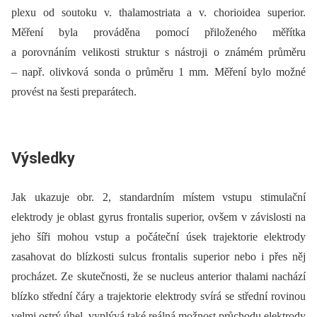
plexu od soutoku v. thalamostriata a v. chorioidea superior.
Měření byla prováděna pomocí přiloženého měřítka
a porovnáním velikosti struktur s nástroji o známém průměru
–⁠ např. olivková sonda o průměru 1 mm. Měření bylo možné
provést na šesti preparátech.
Výsledky
Jak ukazuje obr. 2, standardním místem vstupu stimulační
elektrody je oblast gyrus frontalis superior, ovšem v závislosti na
jeho šíři mohou vstup a počáteční úsek trajektorie elektrody
zasahovat do blízkosti sulcus frontalis superior nebo i přes něj
procházet. Ze skutečnosti, že se nucleus anterior thalami nachází
blízko střední čáry a trajektorie elektrody svírá se střední rovinou
velmi ostrý úhel, vyplývá také reálná možnost průchodu elektrody