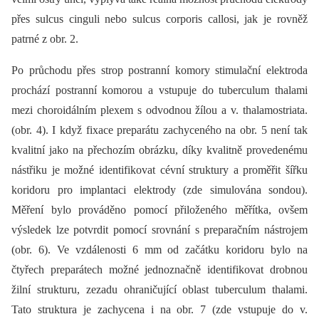
přes sulcus cinguli nebo sulcus corporis callosi, jak je rovněž
patrné z obr. 2.
Po průchodu přes strop postranní komory stimulační elektroda
prochází postranní komorou a vstupuje do tuberculum thalami
mezi choroidálním plexem s odvodnou žílou a v. thalamostriata.
(obr. 4). I když fixace preparátu zachyceného na obr. 5 není tak
kvalitní jako na přechozím obrázku, díky kvalitně provedenému
nástřiku je možné identifikovat cévní struktury a proměřit šířku
koridoru pro implantaci elektrody (zde simulována sondou).
Měření bylo prováděno pomocí přiloženého měřítka, ovšem
výsledek lze potvrdit pomocí srovnání s preparačním nástrojem
(obr. 6). Ve vzdálenosti 6 mm od začátku koridoru bylo na
čtyřech preparátech možné jednoznačně identifikovat drobnou
žilní strukturu, zezadu ohraničující oblast tuberculum thalami.
Tato struktura je zachycena i na obr. 7 (zde vstupuje do v.