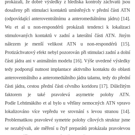
prokázali, že dobré výsledky z hlediska kontroly záchvatů jsou
dosaženy při stimulaci kontaktů umístěných v přední části ATN
(odpovídající anteroventrálnímu a anteromediálnímu jádru) [14].
Wu et al u non-respondérů prokázali tendenci k lokalizaci
stimulovaných kontaktů v zadní a laterální části ATN. Jiným
nálezem je menší velikost ATN u non-respondérů [15].
Protizáchvatový efekt nebyl pozorován při stimulaci zadní a dolní
části jádra ani v animálním modelu [16]. Výše uvedené výsledky
tedy podporují nutnost implantace aktivního kontaktu do oblasti
anteroventrálního a anteromediálního jádra talamu, tedy do přední
části jádra, cestou přední části cévního koridoru [17]. Důležitým
faktorem je také pravolevá asymetrie polohy ATN.
Podle Lehtimäkiho et al bylo u většiny nemocných ATN vpravo
lokalizováno více vepředu ve srovnání s levou stranou [14].
Problematikou pravolevé symetrie polohy cílových struktur jsme
se nezabývali, ale měření u čtyř preparátů prokázala pravolevou