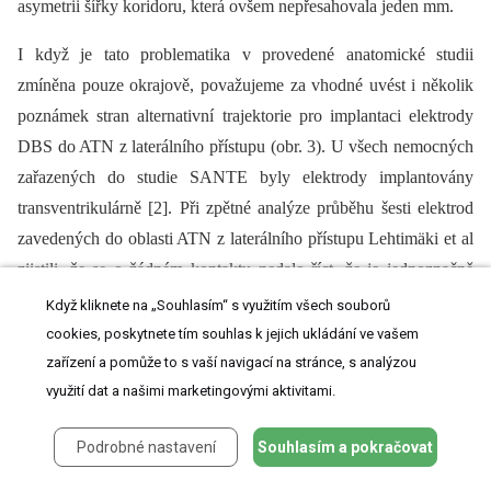
asymetrii šířky koridoru, která ovšem nepřesahovala jeden mm.
I když je tato problematika v provedené anatomické studii
zmíněna pouze okrajově, považujeme za vhodné uvést i několik
poznámek stran alternativní trajektorie pro implantaci elektrody
DBS do ATN z laterálního přístupu (obr. 3). U všech nemocných
zařazených do studie SANTE byly elektrody implantovány
transventrikulárně [2]. Při zpětné analýze průběhu šesti elektrod
zavedených do oblasti ATN z laterálního přístupu Lehtimäki et al
zjistili, že se o žádném kontaktu nedalo říct, že je jednoznačně
umístěn v ATN, natož pak v anteromediální nebo anteroventrální
Když kliknete na „Souhlasím“ s využitím všech souborů
části jádra [14].
cookies, poskytnete tím souhlas k jejich ukládání ve vašem
zařízení a pomůže to s vaší navigací na stránce, s analýzou
Optimističtěji data poskytuje studie MORE, jejímž cílem bylo
využití dat a našimi marketingovými aktivitami.
porovnání transventrikulárního a laterálního (extraventrikulárního)
přístupu stran lokalizace stimulačních kontaktů. Do studie bylo
Podrobné nastavení
Souhlasím a pokračovat
zařazeno 73 nemocných a laterální přístup byl využit pro