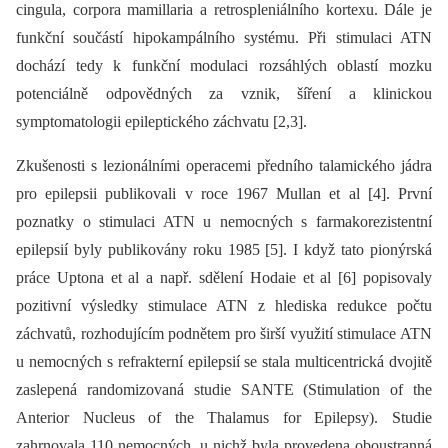
cingula, corpora mamillaria a retrospleniálního kortexu. Dále je
funkční součástí hipokampálního systému. Při stimulaci ATN
dochází tedy k funkční modulaci rozsáhlých oblastí mozku
potenciálně odpovědných za vznik, šíření a klinickou
symptomatologii epileptického záchvatu [2,3].
Zkušenosti s lezionálními operacemi předního talamického jádra
pro epilepsii publikovali v roce 1967 Mullan et al [4]. První
poznatky o stimulaci ATN u nemocných s farmakorezistentní
epilepsií byly publikovány roku 1985 [5]. I když tato pionýrská
práce Uptona et al a např. sdělení Hodaie et al [6] popisovaly
pozitivní výsledky stimulace ATN z hlediska redukce počtu
záchvatů, rozhodujícím podnětem pro širší využití stimulace ATN
u nemocných s refrakterní epilepsií se stala multicentrická dvojitě
zaslepená randomizovaná studie SANTE (Stimulation of the
Anterior Nucleus of the Thalamus for Epilepsy). Studie
zahrnovala 110 nemocných, u nichž byla provedena oboustranná