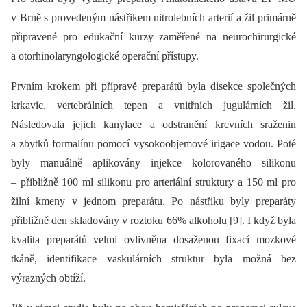
v Brně s provedeným nástřikem nitrolebních arterií a žil primárně
připravené pro edukační kurzy zaměřené na neurochirurgické
a otorhinolaryngologické operační přístupy.
Prvním krokem při přípravě preparátů byla disekce společných
krkavic, vertebrálních tepen a vnitřních jugulárních žil.
Následovala jejich kanylace a odstranění krevních sraženin
a zbytků formalínu pomocí vysokoobjemové irigace vodou. Poté
byly manuálně aplikovány injekce kolorovaného silikonu
–⁠ přibližně 100 ml silikonu pro arteriální struktury a 150 ml pro
žilní kmeny v jednom preparátu. Po nástřiku byly preparáty
přibližně den skladovány v roztoku 66% alkoholu [9]. I když byla
kvalita preparátů velmi ovlivněna dosaženou fixací mozkové
tkáně, identifikace vaskulárních struktur byla možná bez
výrazných obtíží.