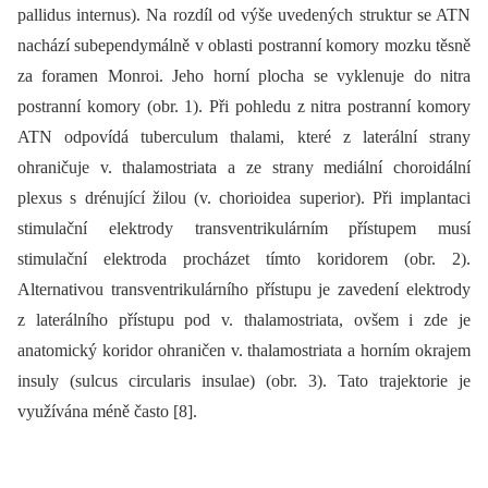
pallidus internus). Na rozdíl od výše uvedených struktur se ATN
nachází subependymálně v oblasti postranní komory mozku těsně
za foramen Monroi. Jeho horní plocha se vyklenuje do nitra
postranní komory (obr. 1). Při pohledu z nitra postranní komory
ATN odpovídá tuberculum thalami, které z laterální strany
ohraničuje v. thalamostriata a ze strany mediální choroidální
plexus s drénující žilou (v. chorioidea superior). Při implantaci
stimulační elektrody transventrikulárním přístupem musí
stimulační elektroda procházet tímto koridorem (obr. 2).
Alternativou transventrikulárního přístupu je zavedení elektrody
z laterálního přístupu pod v. thalamostriata, ovšem i zde je
anatomický koridor ohraničen v. thalamostriata a horním okrajem
insuly (sulcus circularis insulae) (obr. 3). Tato trajektorie je
využívána méně často [8].