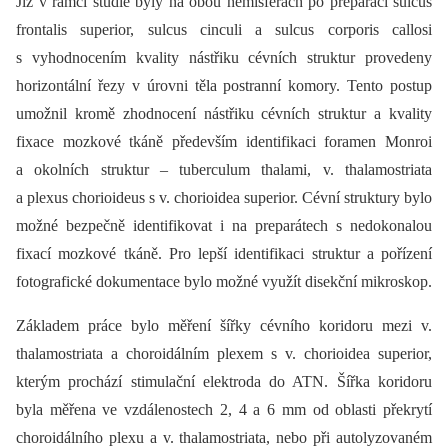
Již v rámci studie byly na obou hemisférách po preparaci sulcus
frontalis superior, sulcus cinculi a sulcus corporis callosi
s vyhodnocením kvality nástřiku cévních struktur provedeny
horizontální řezy v úrovni těla postranní komory. Tento postup
umožnil kromě zhodnocení nástřiku cévních struktur a kvality
fixace mozkové tkáně především identifikaci foramen Monroi
a okolních struktur –⁠ tuberculum thalami, v. thalamostriata
a plexus chorioideus s v. chorioidea superior. Cévní struktury bylo
možné bezpečně identifikovat i na preparátech s nedokonalou
fixací mozkové tkáně. Pro lepší identifikaci struktur a pořízení
fotografické dokumentace bylo možné využít disekční mikroskop.
Základem práce bylo měření šířky cévního koridoru mezi v.
thalamostriata a choroidálním plexem s v. chorioidea superior,
kterým prochází stimulační elektroda do ATN. Šířka koridoru
byla měřena ve vzdálenostech 2, 4 a 6 mm od oblasti překrytí
choroidálního plexu a v. thalamostriata, nebo při autolyzovaném