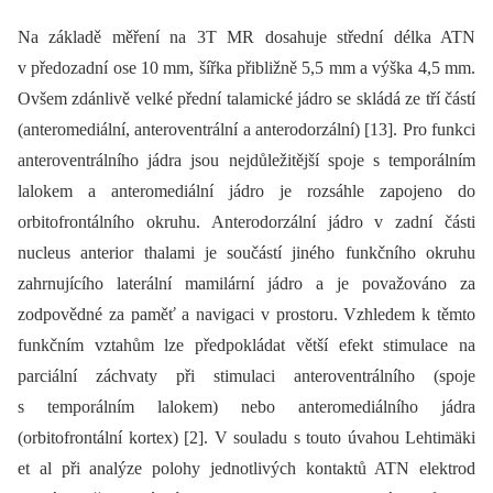
Na základě měření na 3T MR dosahuje střední délka ATN
v předozadní ose 10 mm, šířka přibližně 5,5 mm a výška 4,5 mm.
Ovšem zdánlivě velké přední talamické jádro se skládá ze tří částí
(anteromediální, anteroventrální a anterodorzální) [13]. Pro funkci
anteroventrálního jádra jsou nejdůležitější spoje s temporálním
lalokem a anteromediální jádro je rozsáhle zapojeno do
orbitofrontálního okruhu. Anterodorzální jádro v zadní části
nucleus anterior thalami je součástí jiného funkčního okruhu
zahrnujícího laterální mamilární jádro a je považováno za
zodpovědné za paměť a navigaci v prostoru. Vzhledem k těmto
funkčním vztahům lze předpokládat větší efekt stimulace na
parciální záchvaty při stimulaci anteroventrálního (spoje
s temporálním lalokem) nebo anteromediálního jádra
(orbitofrontální kortex) [2]. V souladu s touto úvahou Lehtimäki
et al při analýze polohy jednotlivých kontaktů ATN elektrod