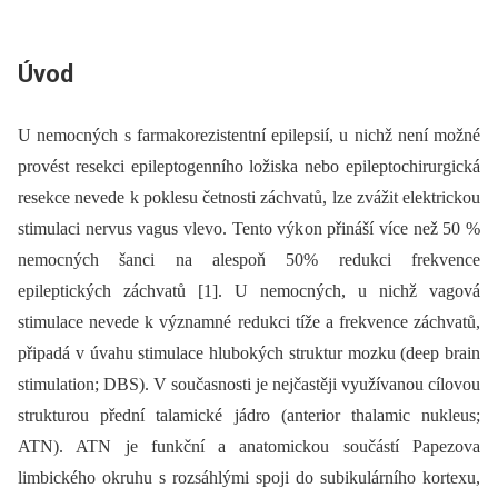
Úvod
U nemocných s farmakorezistentní epilepsií, u nichž není možné
provést resekci epileptogenního ložiska nebo epileptochirurgická
resekce nevede k poklesu četnosti záchvatů, lze zvážit elektrickou
stimulaci nervus vagus vlevo. Tento výkon přináší více než 50 %
nemocných šanci na alespoň 50% redukci frekvence
epileptických záchvatů [1]. U nemocných, u nichž vagová
stimulace nevede k významné redukci tíže a frekvence záchvatů,
připadá v úvahu stimulace hlubokých struktur mozku (deep brain
stimulation; DBS). V současnosti je nejčastěji využívanou cílovou
strukturou přední talamické jádro (anterior thalamic nukleus;
ATN). ATN je funkční a anatomickou součástí Papezova
limbického okruhu s rozsáhlými spoji do subikulárního kortexu,