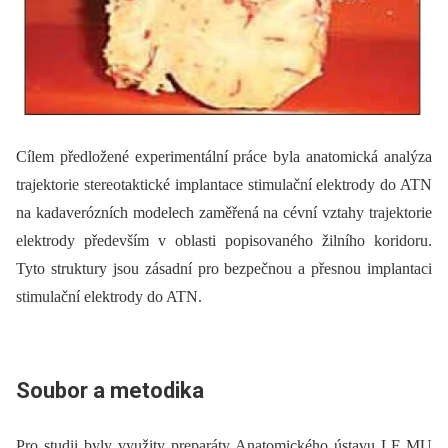
Cílem předložené experimentální práce byla anatomická analýza
trajektorie stereotaktické implantace stimulační elektrody do ATN
na kadaverózních modelech zaměřená na cévní vztahy trajektorie
elektrody především v oblasti popisovaného žilního koridoru.
Tyto struktury jsou zásadní pro bezpečnou a přesnou implantaci
stimulační elektrody do ATN.
Soubor a metodika
Pro studii byly využity preparáty Anatomického ústavu LF MU