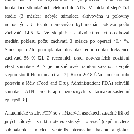
implantace stimulačních elektrod do ATN. V iniciální slepé fázi
studie (3 měsíce) nebyla stimulace aktivována u poloviny
nemocných. U těchto nemocných byl medián poklesu počtu
záchvatů 14,5 %. Ve skupině s aktivní stimulací dosahoval
medián poklesu počtu záchvatů 3 měsíce po operaci 40,4 %.
S odstupem 2 let po implantaci dosáhla střední redukce frekvence
záchvatů 56 % [2]. Z recentních prací potvrzujících pozitivní
efekt stimulace ATN je možné uvést randomizovanou dvojitě
slepou studii Hermanna et al [7]. Roku 2018 Úřad pro kontrolu
potravin a léčiv (Food and Drug Administration; FDA) schválil
stimulaci ATN pro terapii nemocných s farmakorezistentní
epilepsií [8].
Anatomické vztahy ATN se v některých aspektech zásadně liší od
jiných cílových struktur stereotaktických operací (např. nucleus
subthalamicus, nucleus ventralis intermedius thalamu a globus