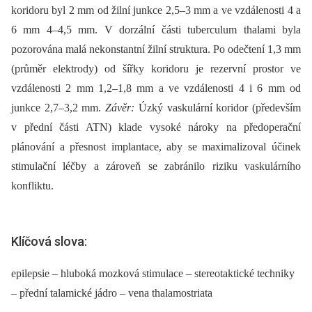
koridoru byl 2 mm od žilní junkce 2,5–3 mm a ve vzdálenosti 4 a
6 mm 4–4,5 mm. V dorzální části tuberculum thalami byla
pozorována malá nekonstantní žilní struktura. Po odečtení 1,3 mm
(průměr elektrody) od šířky koridoru je rezervní prostor ve
vzdálenosti 2 mm 1,2–1,8 mm a ve vzdálenosti 4 i 6 mm od
junkce 2,7–3,2 mm.
Závěr:
Úzký vaskulární koridor (především
v přední části ATN) klade vysoké nároky na předoperační
plánování a přesnost implantace, aby se maximalizoval účinek
stimulační léčby a zároveň se zabránilo riziku vaskulárního
konfliktu.
Klíčová slova:
epilepsie – hluboká mozková stimulace – stereotaktické techniky
– přední talamické jádro – vena thalamostriata