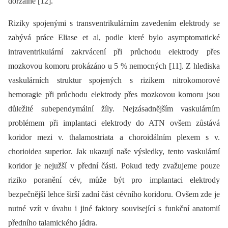
dorzálně [12].
Riziky spojenými s transventrikulárním zavedením elektrody se
zabývá práce Eliase et al, podle které bylo asymptomatické
intraventrikulární zakrvácení při průchodu elektrody přes
mozkovou komoru prokázáno u 5 % nemocných [11]. Z hlediska
vaskulárních struktur spojených s rizikem nitrokomorové
hemoragie při průchodu elektrody přes mozkovou komoru jsou
důležité subependymální žíly. Nejzásadnějším vaskulárním
problémem při implantaci elektrody do ATN ovšem zůstává
koridor mezi v. thalamostriata a choroidálním plexem s v.
chorioidea superior. Jak ukazují naše výsledky, tento vaskulární
koridor je nejužší v přední části. Pokud tedy zvažujeme pouze
riziko poranění cév, může být pro implantaci elektrody
bezpečnější lehce širší zadní část cévního koridoru. Ovšem zde je
nutné vzít v úvahu i jiné faktory související s funkční anatomií
předního talamického jádra.