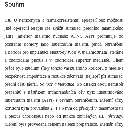
Souhrn
Cíl:
U nemocných s farmakorezistentní epilepsií bez možnosti
jiné operační terapie lze zvážit stimulaci předního talamického
jádra (anterior thalamic nucleus; ATN). ATN prominuje do
postranní komory jako tuberculum thalami, jehož ohraničení
a koridor pro implantaci elektrody tvoří v. thalamostriata laterálně
a choroidální plexus s v. chorioidea superior mediálně. Cílem
práce bylo studium šířky tohoto vaskulárního koridoru z hlediska
bezpečnosti implantace a redukce záchvatů (nejlepší při stimulaci
přední části jádra).
Soubor a metodika:
Po disekci obou hemisfér
preparátů s nástřikem intrakraniálních cév bylo identifikováno
tuberculum thalami (ATN) s cévním ohraničením. Měření šířky
koridoru byla prováděna 2, 4 a 6 mm od překrytí v. thalamostriata
a plexus chorioideus nebo od junkce zmíněných žil.
Výsledky:
Měření byla provedena celkem na šesti preparátech. Medián šířky