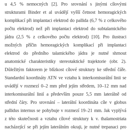
u 4,5 % nemocných [2]. Pro srovnání s jinými cílovými
strukturami Binder et al uvádějí vyšší četnost hemoragických
komplikací při implantaci elektrod do pallida (6,7 % z celkového
počtu elektrod) než při implantaci elektrod do subtalamického
jádra (2,5 % z celkového počtu elektrod) [10]. Pro ilustraci
možných příčin hemoragických komplikací při implantaci
elektrod do předního talamického jádra je nutné shrnout
anatomické charakteristiky stereotaktické trajektorie (obr. 2).
Důležitým faktorem je blízkost cílové struktury ke střední čáře.
Standardní koordináty ATN ve vztahu k interkomisurální linii se
uvádějí v rozmezí 0–2 mm před jejím středem, 10–12 mm nad
interkomisurální linií a především pouze 5,5 mm laterálně od
střední čáry. Pro srovnání –⁠ laterální koordináta cíle v globus
pallidus internus se pohybuje v rozmezí 19–21 mm. Jak vyplývá
z této skutečnosti a vztahu cílové struktury k v. thalamostriata
nacházející se při jejím laterálním okraji, je nutné trepanaci pro