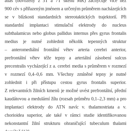
atlas (odvozený z 3T a 7T skenů MR) zachycuje více než
900 cév s přiřazeným jménem a určeným průměrem nacházejících
se v blízkosti standardních stereotaktických trajektorií. Při
standardní implantaci stimulační elektrody do nucleus
subthalamicus nebo globus pallidus internus přes gyrus frontalis
medius je nutné zohlednit několik tepenných struktur
–⁠ anteromediální frontální větev arteria cerebri anterior,
prefrontální větev téže tepny a arteriální zásobení sulcus
precentralis vycházející z a. cerebri media s průměrem v rozmezí
v rozmezí 0,4–0,6 mm. Všechny zmíněné tepny je nutné
zohlednit i při přístupu cestou gyrus frontalis superior.
Z relevantních žilních kmenů je možné uvést prefrontální, přední
kaudátovou a medulární žílu (rozsah průměru 0,1–2,3 mm) a pro
implantaci elektrody do ATN navíc v. thalamostriata a v.
chorioidea superior, ale také v rámci studie identifikovanou
nekonstantní žilní strukturu ohraničující tubeculum thalami