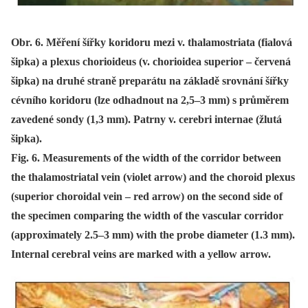
Obr. 6. Měření šířky koridoru mezi v. thalamostriata (fialová
šipka) a plexus chorioideus (v. chorioidea superior – červená
šipka) na druhé straně preparátu na základě srovnání šířky
cévního koridoru (lze odhadnout na 2,5–3 mm) s průměrem
zavedené sondy (1,3 mm). Patrny v. cerebri internae (žlutá
šipka).
Fig. 6. Measurements of the width of the corridor between
the thalamostriatal vein (violet arrow) and the choroid plexus
(superior choroidal vein – red arrow) on the second side of
the specimen comparing the width of the vascular corridor
(approximately 2.5–3 mm) with the probe diameter (1.3 mm).
Internal cerebral veins are marked with a yellow arrow.